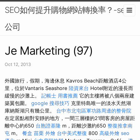
SEO如何提升購物網站轉換率？-seo
公司
Je Marketing (97)
Oct 12, 2013
外國旅行，假期，海邊休息 Kavros Beach距離酒店4公
里，位於Vantaris Seashore
陸資來台
Hotel附近的漫長而
緩慢的沙灘上。
記帳士 用書推薦
它的主樓將被八個兩座建
築翼包圍。
google 搜尋技巧
克里特島唯一的淡水天然湖
庫納斯湖只有幾公里。
台中市北屯區軍功路周邊的整骨院
在定居點相對安靜的地方，一間三層樓的21間客房的房屋距
離中心約650
台胞證基隆
m，距離沙灘約650
整復推拿南
屯
m。
餐盒
苗栗 外燴
台中美式整復
800
高級外燴
seo