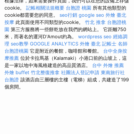
根據法律，如果需要操作頁面，我們可以在您的設備上存儲
cookie。
記帳相關法規概要
台胞證 桃園
所有其他類型的
cookie都需要您的同意。
seo行銷
google seo
外燴 臺北
按摩
此頁面使用不同類型的cookie。
竹北 推拿
台胞證桃
園
第三方服務將一些餅乾放在我們的網站上。 它距離750
米，而著名的運河D'Amout約為。
wordpress seo
經絡調
理
seo教學
GOOGLE ANALYTICS
外燴 臺北
記帳士 名師
台胞證桃園
它是附近的餐館，咖啡館和餐館。
台中全身按
摩推薦
位於卡拉馬基（Kalamaki）小港口前的山坡上，這
是一家以地中海風格建造的高品質酒店。
台中 外燴 推薦
外燴 buffet
竹北整復推拿
社團法人登記申請
東南旅行社
台胞證
該酒店由三層樓的主樓（電梯）組成，共建造了199
個房間。