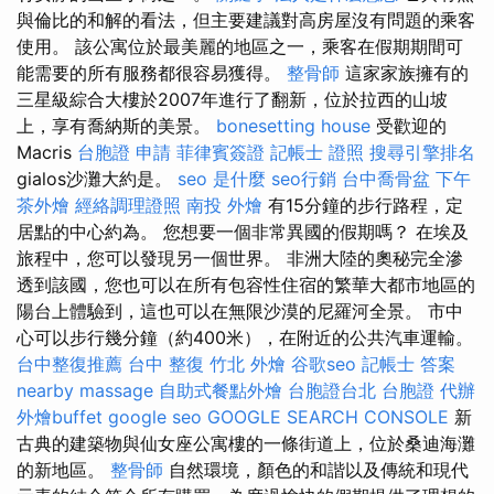
與倫比的和解的看法，但主要建議對高房屋沒有問題的乘客
使用。 該公寓位於最美麗的地區之一，乘客在假期期間可
能需要的所有服務都很容易獲得。
整骨師
這家家族擁有的
三星級綜合大樓於2007年進行了翻新，位於拉西的山坡
上，享有喬納斯的美景。
bonesetting house
受歡迎的
Macris
台胞證 申請
菲律賓簽證
記帳士 證照
搜尋引擎排名
gialos沙灘大約是。
seo 是什麼
seo行銷
台中喬骨盆
下午
茶外燴
經絡調理證照
南投 外燴
有15分鐘的步行路程，定
居點的中心約為。 您想要一個非常異國的假期嗎？ 在埃及
旅程中，您可以發現另一個世界。 非洲大陸的奧秘完全滲
透到該國，您也可以在所有包容性住宿的繁華大都市地區的
陽台上體驗到，這也可以在無限沙漠的尼羅河全景。 市中
心可以步行幾分鐘（約400米），在附近的公共汽車運輸。
台中整復推薦
台中 整復
竹北 外燴
谷歌seo
記帳士 答案
nearby massage
自助式餐點外燴
台胞證台北
台胞證 代辦
外燴buffet
google seo
GOOGLE SEARCH CONSOLE
新
古典的建築物與仙女座公寓樓的一條街道上，位於桑迪海灘
的新地區。
整骨師
自然環境，顏色的和諧以及傳統和現代