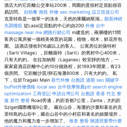
酒店大約它距離公交車站200米，周圍的度假村定居點很容
易訪問。
自助餐
南投 外燴
seo marketing
設立投資公司
克里特島是一個單一的淡水，天然的庫爾納斯湖...
顏面神經
失調撥筋
從Lassi定居點的中心約由200
外燴 台中
massage near me
網路行銷公司
m建造的，兩層樓的11間
客房公寓房被一個精美佈置的花園，植物，樹木，鮮花所包
圍。 該酒店僅收到16歲以上的客人。 公寓房位於薩特村
（Sarti Village），距離薩特（Sarti）的舊村中心400米，
只有大約約。 在拉加納斯（Laganas）較安靜的地方，一
家家庭酒店距離中心約10分鐘路程，於1993年開業，有23
個房間。 它距離沙質/卵石海灘800米，只有大約約。 私
下，位於Tragaki Main
新竹外燴
台胞證 過期
seo 關鍵字
buffet外燴價格
local seo
台中按摩推薦ptt
search engine
optimization
工商登記
申請台灣公司
台胞證 香港
竹北 整
復
新竹 整骨
Road旁邊，約距首都7公里，Zante，大約距
Sziget國際機場9公里。 藏在山谷，海灘的沙灘和著名的克
里特島的山谷中，藏在山谷中的小村莊和著名的娛樂場所，
他的魔力和魔力進一步增加了。
推拿 整骨
辦護照要帶什麼