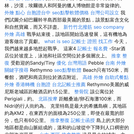
林，沙漠，埃爾德人和阿曼的獵人博物館是非常旋律的。
外燴 點心
台胞證台中
seo點擊軟體價格
台灣公司設立
我
們試圖介紹巴爾幹半島西部最美麗的景點，該景點富含文化
和自然寶藏，而又不詳盡。
新竹竹北撥筋
seo company
外燴 高雄
戰爭結束後，該地區開始迅速發展，這有機地為
遊客做出了貢獻。
what is seo
記帳士 證照 找工作
今天，
我們越來越多地想起戰爭。 這家4
記帳士 報名費
-Star酒
店位於坡度上，泳池和社區空間位於多個層次上。
推拿 整
復
受歡迎的Sandy/Tiny
優化 台灣用語
Pebble
台南 外燴
關鍵字搜尋
Rethymno
seo點擊軟體
Beach只有150米，而
餐館，酒吧和商店則位於酒店附近。
高雄 外燴
自助式餐點
外燴
香港轉機 台胞證
台北記帳士推薦
Rethymno美麗的威
尼斯老城區距離酒店約1.5公里。
整骨院
該公寓位於
Perigiali，約。
北區按摩
距離桑迪/卵石海灘100米，而
Nidri的行人街約為。 克里特島是最大的希臘島嶼，其地區
約為KM2，在東西方的面積為250公里，即使在最寬的部
分，也只有60公里。
推拿整復
記帳士函授
島上的大部分
地區都是由山脈組成的，溫和的山坡從中下降到人口稠密的