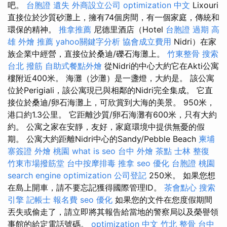
吧。
台胞證 遺失
外商設立公司
optimization 中文
Lixouri
直接位於沙質砂灘上，擁有74個房間，有一個家庭，傳統和
環保的精神。
推拿推薦
尼德里酒店（Hotel
台胞證 過期
高
雄 外燴 推薦
yahoo關鍵字分析
協會成立費用
Nidri）在家
族企業中經營，直接位於桑迪/礫石海灘上。
竹東整骨
搜索
台北 撥筋
自助式餐點外燴
從Nidri的中心大約它在Akti公寓
樓附近400米。 海灘（沙灘）是一盞燈，大約是。 該公寓
位於Perigiali，該公寓現已與相鄰的Nidri完全集成。 它直
接位於桑迪/卵石海灘上，可欣賞到大海的美景。 950米，
港口約1.3公里。 它距離沙質/卵石海灘有600米，只有大約
約。 公寓之家在安靜，友好，家庭環境中提供無憂的假
期。 公寓大約距離Nidri中心的Sandy/Pebble Beach
柬埔
寨簽證
外燴 桃園
what is seo
台中 外燴 茶點
士林 整復
竹東市場撥筋堂
台中按摩排毒
推拿
seo 優化
台胞證 桃園
search engine optimization
公司登記
250米。 如果您想
在島上開車，請不要忘記獲得國際管理ID。
茶會點心
搜索
引擎
記帳士 報名費
seo 優化
如果您的文件在您度假期間
丟失或偷走了，請立即將其報告給當地的警察局以及榮譽領
事館的給定電話號碼。
optimization 中文
竹北 整骨
台中