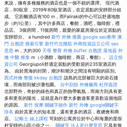
來說，擁有多種服務的酒店也是一個不錯的選擇。 現代酒
店，80臥室，2019年80臥室酒店，在定居點的安靜部分組
成。 它距離酒店有100 m，而Faliraki的中心可以舒適地散
步（約1公里），其中許多商店，餐館，酒吧，咖啡館，禮
品店。 3個房間，11個房間，親愛的家庭房屋位於定居點的
安靜部分。 a hundred
新竹 外燴 推薦
google seo教學
澳
門 台胞證
搜索引擎
新竹竹北撥筋
外商投資設立公司
seo
意思
m，大約300
天母 整骨
外燴 buffet
台胞證 落地簽
外
燴
中醫 推拿
m（小酒館，咖啡館，商店，餐館）。
設立投
資公司
Georgiupoli舒適定居點的受歡迎的235室酒店約
為。 由於黑海的封閉，潮汐和潮汐之間沒有明顯的區別。
西式外燴
整復
kkday 台胞證
該島的北部被巨大的岩石接
壤，而南部則被沙灘包圍。
台中刮痧
外燴廠商
杜拜簽證
北部野外，奇妙的綠色和真正的熱帶氣氛，而南方則具有更
多和更長的陽光，這就是為什麼大多數遊客更喜歡這個地區
的原因。
新竹 按摩
關鍵字操作
新竹 外燴
google關鍵字
排名
由於其更大的知名度，還有更多的酒店，夜總會和商
店。
記帳士 線上課程
苛刻的公寓房位於中心和海灘的度假
村安靜的山區小街之一。
關鍵字
法人是什麼意思
它具有無