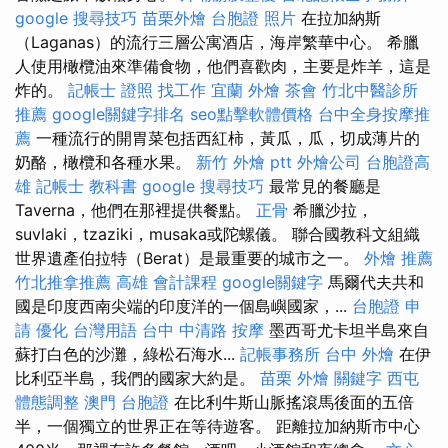
google 搜尋技巧
苗栗外燴
台胞證 照片
在拉加納斯
（Laganas）的流行三層公寓酒店，海岸繁華中心。 希臘
人使用橄欖油來準備食物，他們喜歡肉，主要是炸羊，這是
炸的。
記帳士 證照 找工作
宜蘭 外燴
茶會
竹北中醫診所
推薦
google關鍵字排名
seo點擊軟體價格
台中全身按摩推
薦
一種流行的開胃菜包括西紅柿，黃瓜，瓜，切成薄片的
奶酪，橄欖和各種水果。
新竹 外燴 ptt
外燴公司
台胞證高
雄
記帳士 教科書
google 搜尋技巧
最常見的餐廳是
Taverna，他們在那裡提供餐點。
正骨
希臘沙拉，
suvlaki，tzaziki，musaka或陀螺儀。 聯合國教科文組織
世界遺產伯拉特（Berat）是最重要的城市之一。
外燴 推薦
竹北推拿推薦
高雄 會計課程
google關鍵字
馬爾代夫共和
國是印度西南尖端的印度洋的一個島嶼國家，...
台胞證 申
請
優化 台灣用語
台中 中清路 按摩
墨西哥尤卡坦半島來自
蘇打白色的沙灘，綠松石海水...
記帳事務所
台中 外燴
在伊
比利亞半島，我們的國家大約是。
苗栗 外燴
關鍵字
西屯
體態調整
澳門 台胞證
在比利牛斯山脈搖滾馬後面的五倍
半，一個獨立的世界正在等待遊客。 距離拉加納斯市中心