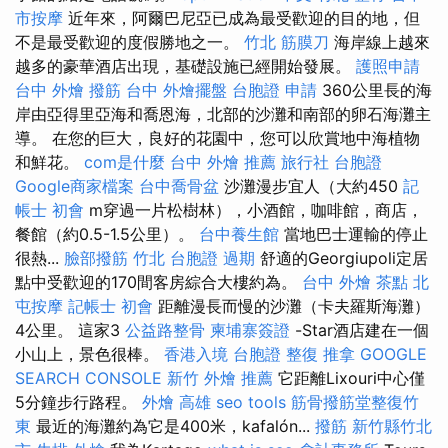
市按摩
近年來，阿爾巴尼亞已成為最受歡迎的目的地，但
不是最受歡迎的度假勝地之一。
竹北 筋膜刀
海岸線上越來
越多的豪華酒店出現，基礎設施已經開始發展。
護照申請
台中 外燴
撥筋 台中
外燴擺盤
台胞證 申請
360公里長的海
岸由亞得里亞海和喬恩海，北部的沙灘和南部的卵石海灘主
導。 在您的巨大，良好的花園中，您可以欣賞地中海植物
和鮮花。
com是什麼
台中 外燴 推薦
旅行社 台胞證
Google商家檔案
台中喬骨盆
沙灘漫步宜人（大約450
記
帳士 初會
m穿過一片松樹林），小酒館，咖啡館，商店，
餐館（約0.5-1.5公里）。
台中養生館
當地巴士運輸的停止
很熱...
臉部撥筋 竹北
台胞證 過期
舒適的Georgiupoli定居
點中受歡迎的170間客房綜合大樓約為。
台中 外燴 茶點
北
屯按摩
記帳士 初會
距離漫長而慢的沙灘（卡夫羅斯海灘）
4公里。 這家3
公益路整骨
柬埔寨簽證
-Star酒店建在一個
小山上，景色很棒。
香港入境 台胞證
整復 推拿
GOOGLE
SEARCH CONSOLE
新竹 外燴 推薦
它距離Lixouri中心僅
5分鐘步行路程。
外燴 高雄
seo tools
筋骨撥筋堂整復竹
東
最近的海灘約為它是400米，kafalón...
撥筋 新竹縣竹北