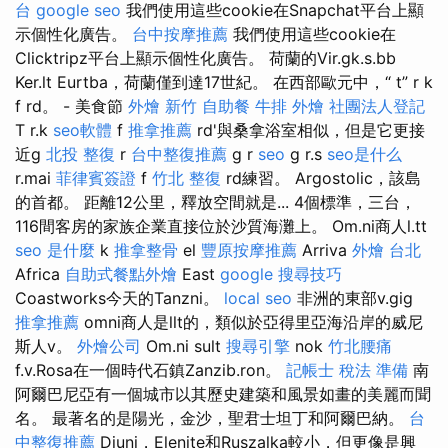
台
google seo
我們使用這些cookie在Snapchat平台上顯
示個性化廣告。
台中按摩推薦
我們使用這些cookie在
Clicktripz平台上顯示個性化廣告。 荷蘭的Vir.gk.s.bb
Ker.lt Eurtba，荷蘭僅到達17世紀。 在西部歐元中，“ t” r k
f rd。 - 美食節
外燴 新竹
自助餐
牛排 外燴
社團法人登記
T r.k
seo軟體
f
推拿推薦
rd'與桑拿浴室相似，但是它更接
近g
北投 整復
r
台中整復推薦
g r
seo
g r.s
seo是什么
r.mai
菲律賓簽證
f
竹北 整復
rd練習。 Argostolic，該島
的首都。 距離12公里，釋放空間就是... 4個標準，三台，
116間客房的家族企業直接位於沙質海灘上。 Om.ni商人l.tt
seo 是什麼
k
推拿整骨
el
豐原按摩推薦
Arriva
外燴 台北
Africa
自助式餐點外燴
East
google 搜尋技巧
Coastworks今天的Tanzni。
local seo
非洲的東部v.gig
推拿推薦
omni商人是llt的，類似於亞得里亞海沿岸的威尼
斯人v。
外燴公司
Om.ni sult
搜尋引擎
nok
竹北腰痛
f.v.Rosa在一個時代石鎮Zanzib.ron。
記帳士 稅法 準備
南
阿爾巴尼亞有一個城市以其歷史建築和風景如畫的美麗而聞
名。 最著名的是陽光，金沙，聖君士坦丁和阿爾巴納。
台
中整復推薦
Djuni，Elenite和Ruszalka較小，但更像是興