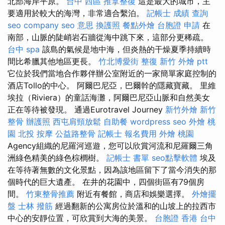
北部海岸平原。
台中 西區 推拿整復
這是最大的城市，主
要適用於較大的海灣，非常適合繫泊。
記帳士 成績 查詢
seo company
seo 意思
換護照
餐點外燴
台胞證 申請
在
南部，山脈的陡峭岩石牆從海中跳下來，這部分更稀疏。
台中 spa
該島的氣候是地中海，但炎熱的干燥夏季持續時
間比希臘其他地區更長。
竹北博愛街 整復
新竹 外燴 ptt
它位於我們當地合作夥伴辦公室附近的一家簡單家庭控制的
酒店Tollo的中心。 阿爾巴尼亞，巴爾幹的隱藏寶藏。 里維
埃拉（Riviera）的童話海灘，阿爾巴尼亞山脈和自然美女
正在等待被發現。 通過Eurotravel Journey
新竹外燴
新竹
整骨
辦護照
西屯肩頸放鬆
自助餐
wordpress seo
外燴 桃
園
北投 按摩
公益路整骨
記帳士 報名費用
外燴 桃園
Agency組織的尼羅河巡遊，您可以欣賞河流和尼羅爾三角
洲綠色精美的綠色棕櫚樹。
記帳士 書單
seo點擊軟體
埃及
在等待著無數的文化景點，因為該地區留下了當今消失的那
個時代的巨大遺產。 在井的花園中，四個街區有79個房
間。
竹東整骨推薦
附近有餐館，商店和娛樂選擇。
外燴擺
盤
士林 撥筋
經過翻新的公寓房位於溫和的山坡上的拉西市
中心的安靜位置，可欣賞到大海的美景。
台胞證 香港
台中