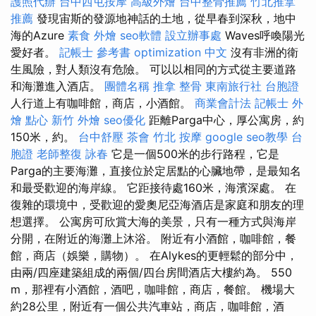
護照代辦
台中西屯按摩
高級外燴
台中整骨推薦
竹北推拿
推薦
發現宙斯的發源地神話的土地，從早春到深秋，地中
海的Azure
素食 外燴
seo軟體
設立辦事處
Waves呼喚陽光
愛好者。
記帳士 參考書
optimization 中文
沒有非洲的衛
生風險，對人類沒有危險。 可以以相同的方式從主要道路
和海灘進入酒店。
團體名稱
推拿 整骨
東南旅行社 台胞證
人行道上有咖啡館，商店，小酒館。
商業會計法 記帳士
外
燴 點心
新竹 外燴
seo優化
距離Parga中心，厚公寓房，約
150米，約。
台中舒壓
茶會
竹北 按摩
google seo教學
台
胞證
老師整復 詠春
它是一個500米的步行路程，它是
Parga的主要海灘，直接位於定居點的心臟地帶，是最知名
和最受歡迎的海岸線。 它距接待處160米，海濱深處。 在
復雜的環境中，受歡迎的愛奧尼亞海酒店是家庭和朋友的理
想選擇。 公寓房可欣賞大海的美景，只有一種方式與海岸
分開，在附近的海灘上沐浴。 附近有小酒館，咖啡館，餐
館，商店（娛樂，購物）。 在Alykes的更輕鬆的部分中，
由兩/四座建築組成的兩個/四台房間酒店大樓約為。 550
m，那裡有小酒館，酒吧，咖啡館，商店，餐館。 機場大
約28公里，附近有一個公共汽車站，商店，咖啡館，酒