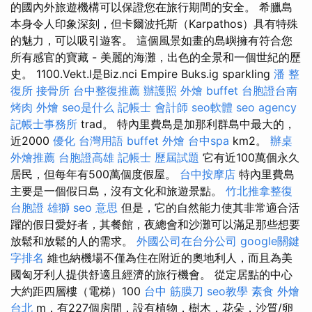
的國內外旅遊機構可以保證您在旅行期間的安全。 希臘島
本身令人印象深刻，但卡爾波托斯（Karpathos）具有特殊
的魅力，可以吸引遊客。 這個風景如畫的島嶼擁有符合您
所有感官的寶藏 - 美麗的海灘，出色的全景和一個世紀的歷
史。 1100.Vekt.l是Biz.nci Empire Buks.ig sparkling
潘 整
復所
接骨所
台中整復推薦
辦護照
外燴 buffet
台胞證台南
烤肉 外燴
seo是什么
記帳士 會計師
seo軟體
seo agency
記帳士事務所
trad。 特內里費島是加那利群島中最大的，
近2000
優化 台灣用語
buffet 外燴
台中spa
km2。
辦桌
外燴推薦
台胞證高雄
記帳士 歷屆試題
它有近100萬個永久
居民，但每年有500萬個度假屋。
台中按摩店
特內里費島
主要是一個假日島，沒有文化和旅遊景點。
竹北推拿整復
台胞證 雄獅
seo 意思
但是，它的自然能力使其非常適合活
躍的假日愛好者，其餐館，夜總會和沙灘可以滿足那些想要
放鬆和放鬆的人的需求。
外國公司在台分公司
google關鍵
字排名
維也納機場不僅為住在附近的奧地利人，而且為美
國匈牙利人提供舒適且經濟的旅行機會。 從定居點的中心
大約距四層樓（電梯）100
台中 筋膜刀
seo教學
素食 外燴
台北
m，有227個房間，設有植物，樹木，花朵，沙質/卵