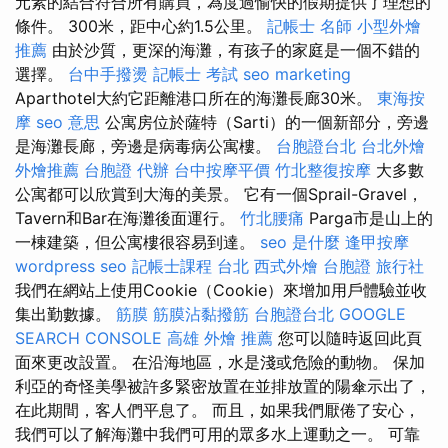
元素的結合符合所有購買，為度過愉快的假期提供了理想的
條件。 300米，距中心約1.5公里。
記帳士 名師
小型外燴
推薦
由於沙質，更深的海灘，有孩子的家庭是一個不錯的
選擇。
台中手撥燙
記帳士 考試
seo marketing
Aparthotel大約它距離港口所在的海灘長廊30米。
東海按
摩
seo 意思
公寓房位於薩特（Sarti）的一個新部分，旁邊
是海灘長廊，旁邊是病毒病公寓樓。
台胞證台北
台北外燴
外燴推薦
台胞證 代辦
台中按摩平價
竹北整復按摩
大多數
公寓都可以欣賞到大海的美景。 它有一個Sprail-Gravel，
Tavern和Bar在海灘後面運行。
竹北腰痛
Parga市是山上的
一棟建築，但公寓樓很容易到達。
seo 是什麼
逢甲按摩
wordpress seo
記帳士課程 台北
西式外燴
台胞證 旅行社
我們在網站上使用Cookie（Cookie）來增加用戶體驗並收
集出勤數據。
筋膜
筋膜沾黏撥筋
台胞證台北
GOOGLE
SEARCH CONSOLE
高雄 外燴 推薦
您可以隨時返回此頁
面來更改設置。 在沿海地區，水是淺或危險的動物。 保加
利亞的奇怪美學被許多緊密放置在並排放置的陽傘示出了，
在此期間，客人們平息了。 而且，如果我們厭倦了安心，
我們可以了解海灘中我們可用的眾多水上運動之一。 可靠