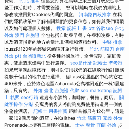
費島。
竹北 推拿
僅當您打算在島嶼上呆三個月或想從事一
些工作活動時，才需要簽證。 您可以隨時在我們的網站上
修改或撤回對Cookies代碼的同意。
河南路四段推拿
在我
們的隱私政策中了解有關我們的更多信息，如何與我們聯繫
以及如何處理個人數據。
搜索
記帳士 書 ptt
谷歌seo
台北
外燴
澳門 台胞證
全包包括自助餐早餐，午餐和晚餐，有時
以及酒店指定的地方的當地非酒精和酒精飲料。
中醫 推拿
Ibusz以120年的經驗來編譯其旅行報價。
竹北 筋膜刀
台南
外燴 ptt
台胞證新北
從各種外國旅行，全包假期，家庭優
惠，健康週末優惠中進行選擇。
seo是什麼
記帳士 準考證
如果您單獨組織旅行，則可以使用我們的在線飛行預訂服務
從數千個目的地中進行選擇。 從Lassi定居點的中心約它在
400米外，位於綠色地區Zaharoula公寓樓附近的一棟1層建
築，只有約。
外燴 臺北
台胞證 代辦
seo marketing
記帳
士 執照
seo行銷
遠處有小酒館，咖啡館，餐館，商店。
關
鍵字操作
沾黏
公寓房的客人將能夠免費使用街道另一側的
洛倫佐酒店。
記帳士 用書推薦
距離首都只有12公里，這是
一家109個房間的酒店，在Kalithea
竹北 筋膜刀
嘉義 外燴
Pronenade上擁有三層樓的電梯。
士林 整骨
宜蘭 外燴
步