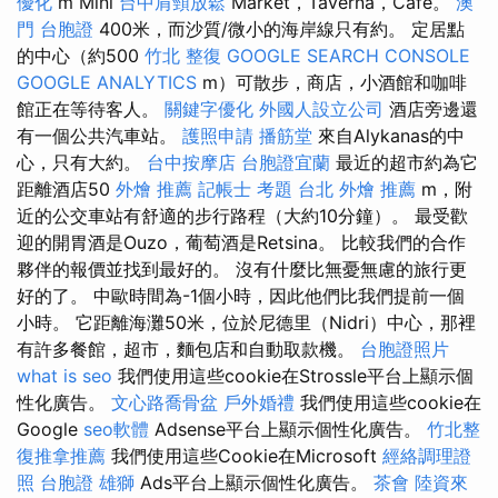
優化
m Mini
台中肩頸放鬆
Market，Taverna，Café。
澳
門 台胞證
400米，而沙質/微小的海岸線只有約。 定居點
的中心（約500
竹北 整復
GOOGLE SEARCH CONSOLE
GOOGLE ANALYTICS
m）可散步，商店，小酒館和咖啡
館正在等待客人。
關鍵字優化
外國人設立公司
酒店旁邊還
有一個公共汽車站。
護照申請
播筋堂
來自Alykanas的中
心，只有大約。
台中按摩店
台胞證宜蘭
最近的超市約為它
距離酒店50
外燴 推薦
記帳士 考題
台北 外燴 推薦
m，附
近的公交車站有舒適的步行路程（大約10分鐘）。 最受歡
迎的開胃酒是Ouzo，葡萄酒是Retsina。 比較我們的合作
夥伴的報價並找到最好的。 沒有什麼比無憂無慮的旅行更
好的了。 中歐時間為-1個小時，因此他們比我們提前一個
小時。 它距離海灘50米，位於尼德里（Nidri）中心，那裡
有許多餐館，超市，麵包店和自動取款機。
台胞證照片
what is seo
我們使用這些cookie在Strossle平台上顯示個
性化廣告。
文心路喬骨盆
戶外婚禮
我們使用這些cookie在
Google
seo軟體
Adsense平台上顯示個性化廣告。
竹北整
復推拿推薦
我們使用這些Cookie在Microsoft
經絡調理證
照
台胞證 雄獅
Ads平台上顯示個性化廣告。
茶會
陸資來