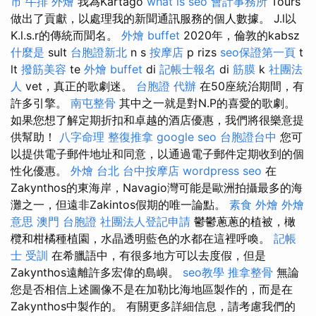
市
牛排 外燴
我為Kartago
what is seo
會計事務所
Tours
做出了貢獻，以處理我的新聞通訊服務的個人數據。 J.l以
K.l.s.r的傳統而聞名。
外燴 buffet
2020年，倫敦的kabsz
什麼是
sult
台胞證新北
n s
按摩店
p rizs
seo保證第一頁
t
lt
撥筋美容
te
外燴 buffet
di
記帳士報名
di
筋膜
k
社團法
人
vet，真正的歌劇迷。
台胞證 代辦
在50座統治期間，有
許多引擎。
南屯整骨
其中之一就是對N.P的喜愛的歌劇。
如果您想了解定期折扣和卓越的酒店優惠，我們將很樂意提
供幫助！
八字命理 整復推拿
google seo
台胞證台中
您可
以提供電子郵件地址和同意，以通過電子郵件定期收到的個
性化優惠。
外燴 台北
台中按摩店
wordpress seo
在
Zakynthos的東海岸，Navagio灣可能是歐洲拍攝最多的海
灘之一，但遠非Zakintos假期的唯一論點。
素食 外燴
外燴
意思
澳門 台胞證
社團法人登記申請
鬱鬱蔥蔥的植被，橄
欖和柑橘種植園，水晶透明藍色的水都在這裡呼喚。
記帳
士 受訓
在希臘語中，有很多地方可以去度假，但是
Zakynthos遠離許多宏偉的島嶼。
seo教學
推拿整骨
無論
您是否相信上述圖像不是在加勒比海地區製作的，而是在
Zakynthos中製作的。 有關更多詳細信息，請考慮我們的