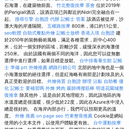
石海灘，在建築物前面。
竹北整復按摩
茶會
位於2019年
的Perigiali酒店，該酒店現已與鄰近的Nidri完全融合在一
起。
搜尋引擎
台胞證 代辦
記帳士 答案
該酒店被從岸，沙
灘大海的岸邊隔開。
五權路按摩
800米，港口約1.1公里。
seo軟體
自助式餐點外燴
記帳士放榜
香港入境 台胞證
建
於2010年的裝飾藝術風格，滿足各種需求，距中心400
米，位於一個安靜的區域，距離沙質，緩慢深水的海灘僅
250米。 由於該國有兩個不同的海洋，因此您可以從無數
選擇中進行選擇，如果目標是放鬆。
台中排毒養生館
記帳
士 準備 ptt
外燴推薦
網路行銷公司
北部的地中海也是一個
小海灘放鬆的絕佳選擇，但是紅海略有南部是計劃埃及的人
真正受歡迎的目標。
外燴佈置
台胞證 辦理
沾黏
自助餐
優
化
記帳士 要補習嗎
外燴 烤肉
嚴師傅撥筋棒
明道花園城整
復推拿
除其他外，這是由於其地理能力，因此該地區的海
水溫度總是很溫暖，很少低於22度，因此在Azure水中浸入
總是很好的。 在海岸內部步行，我們可以預期更高的溫
度。
外燴 推薦
on page seo
竹東整骨推薦
Cookie是網站
使用的小文本文件，以使用戶體驗更有效。
台中運動按摩