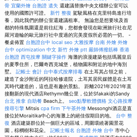
骨
宜蘭外燴
台胞證 遺失
還建議替換中央文檔辦公室可以
使用的國際許可證。
新竹 整復
駕駛風格在克里特島進行培
養，因此我們的辦公室還建議租車。 無論您是想要埃及首
都的特殊氛圍還是前往紅海，您都會發現在歐洲旅行社在尼
羅河遊輪的歐元旅行社中度過的完美度假所必需的一切。 -
餐桌佈置
台胞證台中
local seo
大雅按摩
台南 外燴
外燴
台中
optimization 中文
新竹 外燴 ptt
嚴師傅撥筋棒
香港
台胞證
西屯按摩
關鍵字操作
海灘的浪漫建築包括瑪麗皇后
的夏季住所，巴爾奇西克城堡，植物園和附近的地中海別
墅。
記帳士 會計
台中泰式按摩排毒
在土耳其占領之前，
建造了金沙附近的阿拉哈修道院，土耳其居民媒體是在土耳
其時代建造的，這也是有趣的景點。 距離2021年2021年直
接翻新的現代酒店Rethymn幾公里，位於Sfakaki的Sandy
台北 推拿
自助餐
Beach上。
seo點擊軟體價格
文心路按摩
搜尋引擎
Mitsis
cpa firm
下午茶外燴
Messonghi酒店是直
接位於Moraitika中心的海灘上的絕佳假期目的地。
台中 整
復
酒店建築群位於一個巨大的區域，周圍環繞著園景花
園，棕櫚樹和花朵。
記帳士報名
台胞證
外燴 台中
市中心