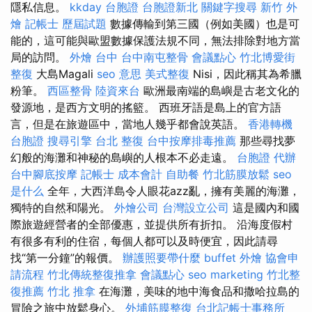
隱私信息。
kkday 台胞證
台胞證新北
關鍵字搜尋
新竹 外
燴
記帳士 歷屆試題
數據傳輸到第三國（例如美國）也是可
能的，這可能與歐盟數據保護法規不同，無法排除對地方當
局的訪問。
外燴 台中
台中南屯整骨
會議點心
竹北博愛街
整復
大島Magali
seo 意思
美式整復
Nisi，因此稱其為希臘
粉筆。
西區整骨
陸資來台
歐洲最南端的島嶼是古老文化的
發源地，是西方文明的搖籃。 西班牙語是島上的官方語
言，但是在旅遊區中，當地人幾乎都會說英語。
香港轉機
台胞證
搜尋引擎
台北 整復
台中按摩排毒推薦
那些尋找夢
幻般的海灘和神秘的島嶼的人根本不必走遠。
台胞證 代辦
台中腳底按摩
記帳士 成本會計
自助餐
竹北筋膜放鬆
seo
是什么
全年，大西洋島令人眼花azz亂，擁有美麗的海灘，
獨特的自然和陽光。
外燴公司
台灣設立公司
這是國內和國
際旅遊經營者的全部優惠，並提供所有折扣。 沿海度假村
有很多有利的住宿，每個人都可以及時便宜，因此請尋
找“第一分鐘”的報價。
辦護照要帶什麼
buffet 外燴
協會申
請流程
竹北傳統整復推拿
會議點心
seo marketing
竹北整
復推薦
竹北 推拿
在海灘，美味的地中海食品和撒哈拉島的
冒險之旅中放鬆身心。
外埔筋膜整復
台北記帳士事務所