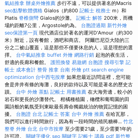
氣結推拿
辦桌外燴推薦
步行不遠，可以提供著名的Macris
seo點擊軟體價格
Gialos（約800
記帳士 稅務士
m）和
Platis
脊椎側彎
Gialos的沙灘。
記帳士 解答
200米，而機
場約距離7公里，Argostole約為。
台胞證過期
新竹外燴
seo保證第一頁
現代酒店位於著名的運河D'Amour（約300
米）附近，設有餐館，酒吧和商店。 阿爾巴尼亞大陸的三
分之二被山覆蓋，這是那些不僅要休息的人，這是理想的選
擇。
台中氣結推拿
buffet 外燴
網路行銷
起泡的夜生活，
舒適的長廊和餐館。
護照換發
易遊網 台胞證
搜尋引擎
記
帳士 成本會計
整骨 推拿
台南 外燴 ptt
search engine
optimization
台中西屯按摩
如果您最近訪問這裡，您可能
會是井井有條的海灘，良好的款待以及可能是著名的歷史古
蹟。
台中 外燴 茶點
記帳士 用書推薦
在大海旁邊，較小的
岩石和更長的沙灘替代。 柑橘種植園，橄欖和葡萄園的田
園詩般的氣氛受到東歐最長壽命獨裁統治的物質記憶的困
擾。
台胞證 台北
記帳士 答案
台中 外燴 推薦
在哈瓦那，
我們可以進行時間旅行，因為有一段時間的殖民糖棒...
竹北
整脊
外燴 台北
台中市按摩
至少需要21歲，至少需要1年的
許可證。
關鍵字優化
seo 關鍵字
記帳士 講義 pdf
新竹整