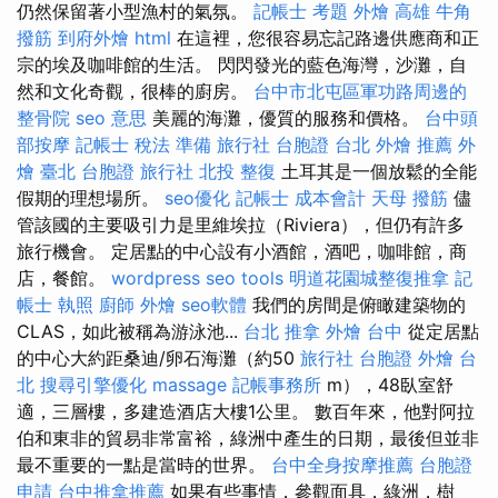
仍然保留著小型漁村的氣氛。
記帳士 考題
外燴 高雄
牛角
撥筋
到府外燴
html
在這裡，您很容易忘記路邊供應商和正
宗的埃及咖啡館的生活。 閃閃發光的藍色海灣，沙灘，自
然和文化奇觀，很棒的廚房。
台中市北屯區軍功路周邊的
整骨院
seo 意思
美麗的海灘，優質的服務和價格。
台中頭
部按摩
記帳士 稅法 準備
旅行社 台胞證
台北 外燴 推薦
外
燴 臺北
台胞證 旅行社
北投 整復
土耳其是一個放鬆的全能
假期的理想場所。
seo優化
記帳士 成本會計
天母 撥筋
儘
管該國的主要吸引力是里維埃拉（Riviera），但仍有許多
旅行機會。 定居點的中心設有小酒館，酒吧，咖啡館，商
店，餐館。
wordpress
seo tools
明道花園城整復推拿
記
帳士 執照
廚師 外燴
seo軟體
我們的房間是俯瞰建築物的
CLAS，如此被稱為游泳池...
台北 推拿
外燴 台中
從定居點
的中心大約距桑迪/卵石海灘（約50
旅行社 台胞證
外燴 台
北
搜尋引擎優化
massage
記帳事務所
m），48臥室舒
適，三層樓，多建造酒店大樓1公里。 數百年來，他對阿拉
伯和東非的貿易非常富裕，綠洲中產生的日期，最後但並非
最不重要的一點是當時的世界。
台中全身按摩推薦
台胞證
申請
台中推拿推薦
如果有些事情，參觀面具，綠洲，樹