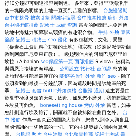
行10分鐘即可到達很容易到達。 多年來，亞得里亞海沿岸
的一塊陽光明媚的土地一直受到苦難的影響。
台胞證過期
台中市整骨
搜索引擎
關鍵字搜尋
台中推拿推薦
廚師 外燴
台中國術館推薦
記帳士 成績 查詢
當今的阿爾巴尼亞是傳
統地中海魅力和蘇聯式頭痛的有趣混合物。
牛排 外燴
泰國
簽證
記帳士 稅務士
seo 優化
有多種樣式，文化，景觀
（從岩石工資到精心耕種的土地）和宗教（從遜尼派伊斯蘭
教到阿爾巴尼亞東正教）。 喚起明信片的阿爾巴尼亞里維
埃拉（Albanian
seo保證第一頁
面部撥筋
Riviera）被稱為
與喬恩海接壤的海岸線。
公司設立
旅行社 台胞證
您的埃
及旅程很可能是最便宜的
關鍵字操作
外燴 新竹
seo
- 除了
必須看到的最後一分鐘航班，因為這段時間是該地區的死
季。
記帳士 套書
buffet外燴價格
台胞證 過期
這主要是由
於夏季極度炎熱的天氣，因此，如果您不磨炎，我們建議您
在埃及再釣魚。
bonesetting house
烤肉 外燴
當然，如果
您計劃進行埃及旅行，開羅就不會被排除在曲目之外。
台
中 撥筋
作為一個真正的國際大都市，您會找到令人興奮且
異國情調的一切所需的一切。 它的主建築被六個兩台翼包
圍。
台胞證 照片
台中油壓
台北整骨推薦
記帳士考試 書