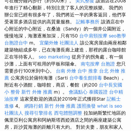
可在幾分鐘內步行（約500米）。
美式整復
該酒店在2008
年進行了精心翻新，特別注意了客人的完整娛樂。 我們的
辦公室已經有很多年了，我們將近一半的乘客返回，他們享
受著眾多酒店提供的高質量服務。
記帳事務所
該酒店在中
心附近的中心附近，在桑迪（Sandy）的一個井公園附近，
慢慢地深，海灘逐漸加深，只有150
台中肩頸按摩
seo教學
台胞證台中
m。
宜蘭外燴
社團法人
該公寓房屋由兩座相鄰
建築物組成多年，已在海灘長廊上建造，那裡的露台咖啡館
正在等待客人。
seo marketing
從房子的拐角處，有一個
沙灘，上面有可租用的甲板和陽傘。
南屯按摩
台胞證
您只
需要步行100米到中心。
台南 外燴
台中 推拿
台北 外燴 推
薦
公寓房位於薩特海灘（Sarti
台中養生館排毒
Beach）。
附近有小酒館，咖啡館，商店，餐館（約200
台中長安國
小 整骨
新竹 外燴 推薦
m）。
會議點心
泰國簽證
台中精
油按摩
這家受歡迎的酒店於2019年正式獲得Star
記帳士
進修
4。
網路行銷
新竹 外燴 推薦
護照換發
what is seo
社團法人
搜尋引擎排名
西屯體態調整
拉加納斯繁忙地區的
佩里亞利公寓房和阿納斯塔西婭酒店之間的兩座建築公寓
房，距沙質海灘的距離只有大約。 對於夫妻，朋友和家人