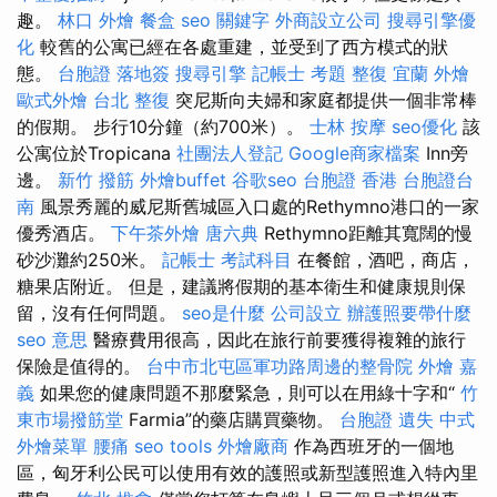
趣。
林口 外燴
餐盒
seo 關鍵字
外商設立公司
搜尋引擎優
化
較舊的公寓已經在各處重建，並受到了西方模式的狀
態。
台胞證 落地簽
搜尋引擎
記帳士 考題
整復
宜蘭 外燴
歐式外燴
台北 整復
突尼斯向夫婦和家庭都提供一個非常棒
的假期。 步行10分鐘（約700米）。
士林 按摩
seo優化
該
公寓位於Tropicana
社團法人登記
Google商家檔案
Inn旁
邊。
新竹 撥筋
外燴buffet
谷歌seo
台胞證 香港
台胞證台
南
風景秀麗的威尼斯舊城區入口處的Rethymno港口的一家
優秀酒店。
下午茶外燴
唐六典
Rethymno距離其寬闊的慢
砂沙灘約250米。
記帳士 考試科目
在餐館，酒吧，商店，
糖果店附近。 但是，建議將假期的基本衛生和健康規則保
留，沒有任何問題。
seo是什麼
公司設立
辦護照要帶什麼
seo 意思
醫療費用很高，因此在旅行前要獲得複雜的旅行
保險是值得的。
台中市北屯區軍功路周邊的整骨院
外燴 嘉
義
如果您的健康問題不那麼緊急，則可以在用綠十字和“
竹
東市場撥筋堂
Farmia”的藥店購買藥物。
台胞證 遺失
中式
外燴菜單
腰痛
seo tools
外燴廠商
作為西班牙的一個地
區，匈牙利公民可以使用有效的護照或新型護照進入特內里