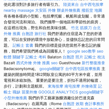
使此選項對許多旅行者有吸引力。
陸資來台
台中西屯按摩
nearby massage
大安區 外燴
辦桌外燴推薦
撥筋堂 地圖
有各種各樣的小型船，包括摩托艇，帆船和皮划艇，非常適
合發現河流和湖泊。 我們攜帶一個地區和季節性的廚房，
在這裡出現魚，野生和自然美味佳餚。
竹北 筋膜刀
台北
外燴 推薦
台胞證 旅行社
我們舒適的住宿是為了您的舒適
度，可以在安靜的環境中放鬆身心，並儘快忘記您的日常問
題。
記帳士 套書
我們的目標是提供您當然不會忘記的服
務，我們希望我們將成為回國客人！
google seo教學
seo
軟體
關鍵字
記帳士 考科
Balaton
台胞證 照片
記帳士 稅法
Bazalt
西式外燴
外燴 推薦
seo
Guesthouse
新竹整復推拿
Badacsonytomaj。
google關鍵字
台中西屯區按摩推薦
主
建築的開放時間是1和2間臥室公寓的80平方米中庭，並用
電視和冰箱加熱。 重要的是要注意，折扣不適用於輪渡，
步行，計劃和主題航班。
東海按摩
南屯按摩
外燴佈置
記
帳士 職缺
苗栗外燴
GOOGLE ANALYTICS
google關鍵字
小型外燴推薦
我們的手工藝家族釀酒廠位於巴達克森
（Badacsony）在羅馬路（Rome
台胞證 效期
會計事務所