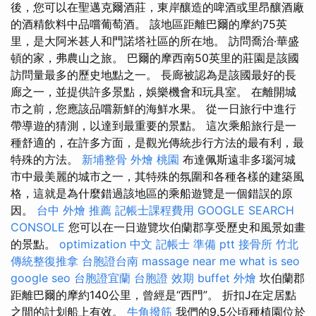
後，您可以在聖邁克爾酒莊，東岸釀造的啤酒或里昂釀酒廠
的酒精飲料中品嚐葡萄酒。 該地區距離巴爾的摩約75英
里，是大阿米甚人和門諾塔社區的所在地。 訪問喬治·華盛
頓的家，弗農山之旅。 巴爾的摩西南50英里的莊園是該國
訪問量最多的歷史地點之一。 長廊被認為是該國最好的長
廊之一，並提供許多景點，娛樂機會和玩具室。 在離開城
市之前，您應該品嚐新鮮的海鮮水果。 從一日旅行中進行
帶導遊的猜測，以達到最重要的景點。 這次乘船旅行是一
種舒適的，在許多方面，是觀光傳統步行方法的最有利，最
特殊的方法。
新埔整骨
外燴 桃園
布達佩斯遠非多瑙河城
市中最美麗的城市之一，其特殊的氛圍和各種各樣的建築風
格，這就是為什麼錯過該地區的乘船遊覽是一個錯誤的原
因。
台中 外燴 推薦
記帳士課程費用
GOOGLE SEARCH
CONSOLE
您可以在一日遊覽坎伯蘭郡享受歷史和風景如畫
的景點。
optimization 中文
記帳士 準備 ptt
接骨所
竹北
傳統整復推拿
台胞證台南
massage near me
what is seo
google seo
台胞證宜蘭
台胞證 效期
buffet 外燴
坎伯蘭郡
距離巴爾的摩約140公里，曾經是“西門”。 折扣J在定居點
之間的計划船上有效。
牛角撥筋
我們的9.5公頃種植園位於