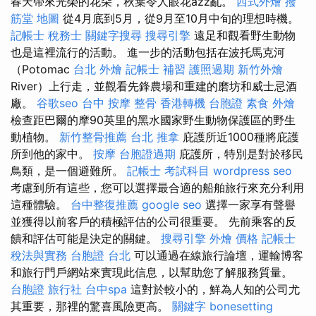
春天帶來光榮的花朵，秋葉令人眼花azz亂。
西式外燴
撥
筋堂 地圖
從4月底到5月，從9月至10月中旬的理想時機。
記帳士 稅務士
關鍵字搜尋
搜尋引擎
遠足和觀看野生動物
也是這裡流行的活動。 進一步的活動包括在波托馬克河
（Potomac
台北 外燴
記帳士 補習
護照過期
新竹外燴
River）上行走，並觀看先鋒農場和重建的磨坊和威士忌酒
廠。
谷歌seo
台中 按摩 整骨
香港轉機 台胞證
素食 外燴
檢查距巴爾的摩90英里的黑水國家野生動物保護區的野生
動植物。
新竹整骨推薦
台北 推拿
庇護所近1000種將庇護
所到他的家中。
按摩
台胞證過期
庇護所，特別是對於移民
鳥類，是一個避難所。
記帳士 考試科目
wordpress seo
考慮到所有這些，您可以選擇最合適的船舶旅行來充分利用
這種體驗。
台中整復推薦
google seo
選擇一家享有聲譽
並獲得以前客戶的積極評估的公司很重要。 先前乘客的反
饋和評估可能是決定的關鍵。
搜尋引擎
外燴 價格
記帳士
稅法與實務
台胞證 台北
可以通過在線旅行論壇，運輸博客
和旅行門戶網站來實現此信息，以幫助您了解服務質量。
台胞證 旅行社
台中spa
這對於較小的，鮮為人知的公司尤
其重要，那裡的驚喜風險更高。
關鍵字
bonesetting