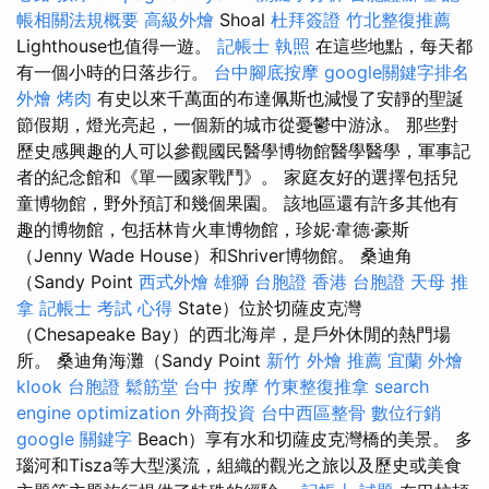
帳相關法規概要
高級外燴
Shoal
杜拜簽證
竹北整復推薦
Lighthouse也值得一遊。
記帳士 執照
在這些地點，每天都
有一個小時的日落步行。
台中腳底按摩
google關鍵字排名
外燴 烤肉
有史以來千萬面的布達佩斯也減慢了安靜的聖誕
節假期，燈光亮起，一個新的城市從憂鬱中游泳。 那些對
歷史感興趣的人可以參觀國民醫學博物館醫學醫學，軍事記
者的紀念館和《單一國家戰鬥》。 家庭友好的選擇包括兒
童博物館，野外預訂和幾個果園。 該地區還有許多其他有
趣的博物館，包括林肯火車博物館，珍妮·韋德·豪斯
（Jenny Wade House）和Shriver博物館。 桑迪角
（Sandy Point
西式外燴
雄獅 台胞證
香港 台胞證
天母 推
拿
記帳士 考試 心得
State）位於切薩皮克灣
（Chesapeake Bay）的西北海岸，是戶外休閒的熱門場
所。 桑迪角海灘（Sandy Point
新竹 外燴 推薦
宜蘭 外燴
klook 台胞證
鬆筋堂
台中 按摩
竹東整復推拿
search
engine optimization
外商投資
台中西區整骨
數位行銷
google 關鍵字
Beach）享有水和切薩皮克灣橋的美景。 多
瑙河和Tisza等大型溪流，組織的觀光之旅以及歷史或美食