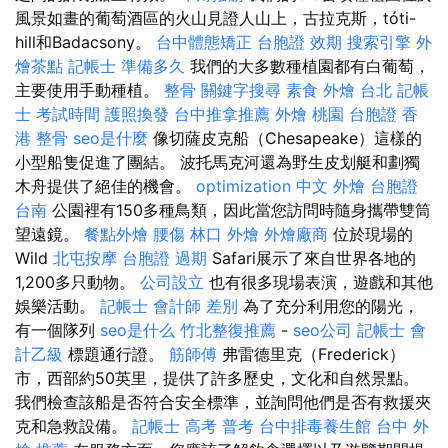
風景如畫的葡萄酒區的火山見證人山上，古拉克斯，tóti-
hill和Badacsony。
台中體態矯正
台胞證 效期
搜索引擎
外
燴茶點
記帳士 準備多久
我們的大多數種植園都有白葡萄，
主要使用手動種植。
整骨
關鍵字搜尋
素食 外燴 台北
記帳
士 考試時間
護照換發
台中推拿推薦
外燴 桃園
台胞證 香
港
整骨
seo是什麼
像切薩皮克船（Chesapeake）這樣的
小型船隻促進了團結。 波托馬克河還為野生皮划艇和劃獨
木舟提供了絕佳的機會。
optimization 中文
外燴
台胞證
台南
公園裡有150多種鳥類，因此當您訪問時隨身攜帶雙筒
望遠鏡。
餐點外燴
腰傷
林口 外燴
外燴廠商
位於現場的
Wild
北屯按摩
台胞證 過期
Safari展示了來自世界各地的
1,200多只動物。
公司設立
也有很多現場表演，遊戲和其他
娛樂活動。
記帳士 會計師 差別
為了充分利用您的陽光，
有一個隊列
seo是什么
竹北整復推薦
-
seo公司
記帳士 會
計乙級
標題通行證。
筋師傅
弗雷德里克（Frederick）
市，西部約50英里，提供了許多歷史，文化和自然景點。
我們檢查該船是否符合安全標準，並詢問他們是否有救援夾
克和急救設備。
記帳士 高考 普考
台中排毒養生館
台中 外