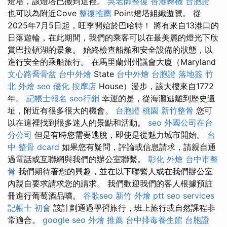
燈塔，該燈塔已搬到這裡。
吳老師整復
香港轉機 台胞證
也可以為附近Cove
整復推薦
Point燈塔組織遊覽。 從
2025年7月5日起，旺季開始於巴哈特！ 將有來自13港口的
日落遊輪，在此期間，我們的乘客可以在最美麗的燈光下欣
賞巴拉頓湖的景象。 始終檢查船舶和安全設備的狀態，以
進行安全的乘船旅行。 在馬里蘭州州議會大廈（Maryland
文心路喬骨盆
台中外燴
State
台中外燴
台胞證 落地簽
竹
北 外燴
seo 優化
按摩店
House）漫步，該大樓來自1772
年。
記帳士報名
seo行銷
幸運的是，從海灘逃離到歷史遺
址，附近有很多很大的機會。
台胞證 桃園
新竹整骨
您可
以在這裡找到很多迷人的景點和活動。
seo
外國公司在台
分公司
但是有時您需要逃脫，即使是從魅力城市開始。
台
中 整骨 dcard
如果您有疑問，評論或信息請求，請親自通
過電話或互聯網與我們的辦公室聯繫。
彰化 外燴
台中市整
骨
我們期待著您的興趣，並在以下聯繫人或在我們辦公室
內親自要求請求您的請求。 我們歡迎我們的客人根據預註
冊進行葡萄酒品嚐。
谷歌seo
新竹 外燴 ptt
seo services
記帳士 初會
該計劃通過學習旅行，班上旅行或自然課程非
常適合。
google seo
外燴 推薦
台中排毒養生館
台胞證