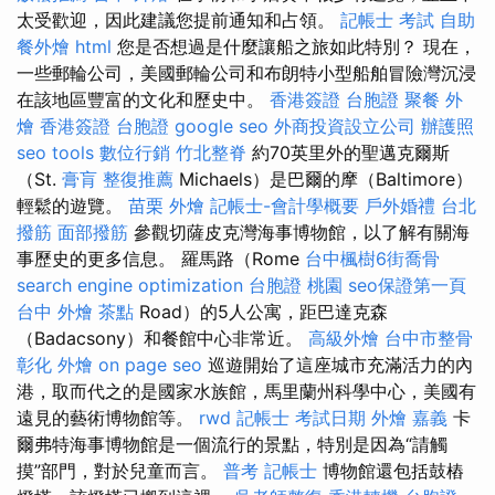
太受歡迎，因此建議您提前通知和占領。
記帳士 考試
自助
餐外燴
html
您是否想過是什麼讓船之旅如此特別？ 現在，
一些郵輪公司，美國郵輪公司和布朗特小型船舶冒險灣沉浸
在該地區豐富的文化和歷史中。
香港簽證 台胞證
聚餐 外
燴
香港簽證 台胞證
google seo
外商投資設立公司
辦護照
seo tools
數位行銷
竹北整脊
約70英里外的聖邁克爾斯
（St.
膏肓
整復推薦
Michaels）是巴爾的摩（Baltimore）
輕鬆的遊覽。
苗栗 外燴
記帳士-會計學概要
戶外婚禮
台北
撥筋
面部撥筋
參觀切薩皮克灣海事博物館，以了解有關海
事歷史的更多信息。 羅馬路（Rome
台中楓樹6街喬骨
search engine optimization
台胞證 桃園
seo保證第一頁
台中 外燴 茶點
Road）的5人公寓，距巴達克森
（Badacsony）和餐館中心非常近。
高級外燴
台中市整骨
彰化 外燴
on page seo
巡遊開始了這座城市充滿活力的內
港，取而代之的是國家水族館，馬里蘭州科學中心，美國有
遠見的藝術博物館等。
rwd
記帳士 考試日期
外燴 嘉義
卡
爾弗特海事博物館是一個流行的景點，特別是因為“請觸
摸”部門，對於兒童而言。
普考 記帳士
博物館還包括鼓樁