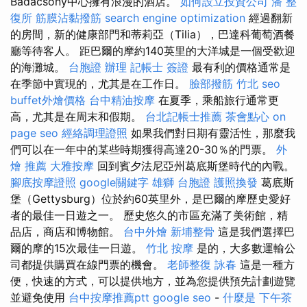
Badacsony中心擁有浪漫的酒店。
如何設立投資公司
潘 整
復所
筋膜沾黏撥筋
search engine optimization
經過翻新
的房間，新的健康部門和蒂莉亞（Tilia），巴達科葡萄酒餐
廳等待客人。 距巴爾的摩約140英里的大洋城是一個受歡迎
的海灘城。
台胞證 辦理
記帳士 簽證
最有利的價格通常是
在季節中實現的，尤其是在工作日。
臉部撥筋 竹北
seo
buffet外燴價格
台中精油按摩
在夏季，乘船旅行通常更
高，尤其是在周末和假期。
台北記帳士推薦
茶會點心
on
page seo
經絡調理證照
如果我們對日期有靈活性，那麼我
們可以在一年中的某些時期獲得高達20-30％的門票。
外
燴 推薦
大雅按摩
回到賓夕法尼亞州葛底斯堡時代的內戰。
腳底按摩證照
google關鍵字
雄獅 台胞證
護照換發
葛底斯
堡（Gettysburg）位於約60英里外，是巴爾的摩歷史愛好
者的最佳一日遊之一。 歷史悠久的市區充滿了美術館，精
品店，商店和博物館。
台中外燴
新埔整骨
這是我們選擇巴
爾的摩的15次最佳一日遊。
竹北 按摩
是的，大多數運輸公
司都提供購買在線門票的機會。
老師整復 詠春
這是一種方
便，快速的方式，可以提供地方，並為您提供預先計劃遊覽
並避免使用
台中按摩推薦ptt
google seo
-
什麼是
下午茶