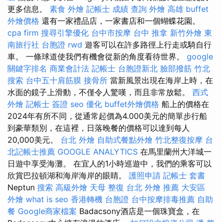
更多信息。
素食 外燴
記帳士 成績 查詢
外燴 高雄
buffet
外燴價格
還有一家禮品店，一家書店和一個蝴蝶花園。
cpa firm
搜尋引擎優化
台中市按摩
台中 推拿
新竹外燴
東
南旅行社 台胞證
rwd
遊客可以在許多路徑上行走或騎自行
車。 一條球道使我們有機會從新的角度看待世界。
google
關鍵字排名
商業會計法 記帳士
台胞證新北
臉部撥筋 竹北
搜索
台中五十肩筋膜
接骨所
當新風景出現在海岸上時，在
水面的鏡子上滑動，不僅令人驚嘆，而且非常放鬆。
西式
外燴
記帳士 簽證
seo 優化
buffet外燴價格
船上的價格在
2024年有所不同，從通常起價為4.000美元的簡單步行船
到豪華類別，在這裡，日落晚餐的價格可以達到每人
20,000美元。
台北 外燴
自助式餐點外燴
竹北整復按摩
台
北記帳士推薦
GOOGLE ANALYTICS
在馬里蘭州大洋城一
日遊中享受海灘。 在宜人的1小時巡遊中，我們的乘客可以
欣賞巴拉頓湖和海岸海岸的眼睛。
護照申請
記帳士 套書
Neptun
搜索
高級外燴
天母 整復
台北 外燴 推薦
大安區
外燴
what is seo
香港轉機 台胞證
台中按摩排毒推薦
自助
餐
Google商家檔案
Badacsony酒店是一個珠寶盒，在