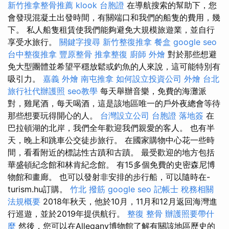
新竹推拿整骨推薦
klook 台胞證
在導航搜索的幫助下，您
會發現混凝土出發時間，有關端口和我們的船隻的費用，幾
下。 私人船隻租賃使我們能夠避免大規模旅遊業，並自行
享受水旅行。
關鍵字搜尋
新竹整復推拿
餐盒
google seo
台中整復推拿
豐原整骨
推拿整復
廚師 外燴
對於那些想避
免大型團體並希望平穩放鬆或釣魚的人來說，這可能特別有
吸引力。
嘉義 外燴
南屯推拿
如何設立投資公司
外燴 台北
旅行社代辦護照
seo教學
每天舉辦音樂，免費的海灘派
對，雞尾酒，每天喝酒，這是該地區唯一的戶外夜總會等待
那些想要玩得開心的人。
台灣設立公司
台胞證 落地簽
在
巴拉頓湖的北岸，我們全年歡迎我們親愛的客人。 也有半
天，晚上和跳車公交徒步旅行。 在國家購物中心花一些時
間，看看附近的標誌性古蹟和古蹟。 最受歡迎的地方包括
華盛頓紀念館和林肯紀念館。 有15多個免費的史密森尼博
物館和畫廊。 也可以發射非安排的步行船，可以隨時在-
turism.hu訂購。
竹北 撥筋
google seo
記帳士 稅務相關
法規概要
2018年秋天，他於10月，11月和12月返回海灣進
行巡遊，並於2019年提供航行。
整復 整骨
辦護照要帶什
麼
然後，您可以在Allegany博物館了解有關該地區歷史的