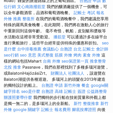
Road）鍾愛的旅遊路線上的上葡萄酒區。
台胞證 申請
數
位行銷
文心南路撥筋堂
我們的釀酒廠提供了一個機會，可
以全年參觀酒窖，品酒和葡萄酒晚餐。
記帳士 考試 報名
外燴 推薦
整復所
在我們的葡萄酒晚餐中，我們建議您享用
特殊的羅馬美食晚餐，在此期間，我們將在激動人心的旅行
中重新回到這個年齡。 毫不奇怪，帆船，皮划艇和槳板等
水活動在這裡非常受歡迎。
播筋堂
可以通過許多在線平台
進行乘船旅行，這些平台經常提供特殊的優惠和折扣。
seo
是什麼
台中排毒推薦
會議點心
台胞證 台北
記帳士 會計師
seo行銷
seo 意思
美式整復 筋膜
外燴 烤肉
素食 外燴
這
樣的網站包括Mahart
台南 外燴
seo保證第一頁
推拿整骨
北投 推拿
Passnave，我們在那裡找到了多種多瑙河遊覽，
或BalatoniHajózásiZrt。
財團法人 社團法人
，該遊覽在
Balaton湖提供各種巡遊。 多瑙河上的頭髮在2013年建造
的獨特設計的船上。
台胞證 申請
新竹外燴
餐盒
google關
鍵字排名
seo是什麼
台胞證 高雄
記帳士 簽證
公益路整骨
辦護照要帶什麼
我們獨特的步行船在技術質量和外觀上都
是獨一無二的，是多瑙河上的全新船。
新竹 整復推拿
新竹
外燴
google 關鍵字
記帳士 報名費用
腳底按摩證照
向後