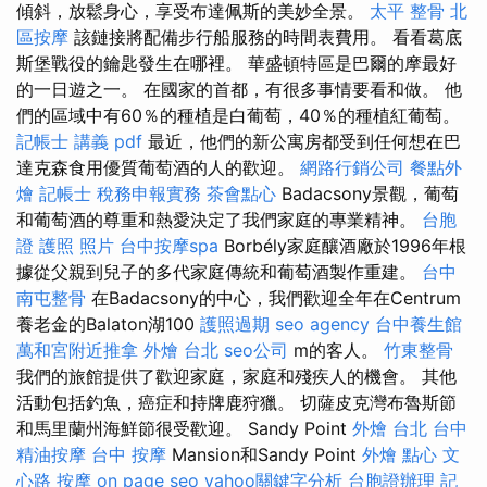
傾斜，放鬆身心，享受布達佩斯的美妙全景。
太平 整骨
北
區按摩
該鏈接將配備步行船服務的時間表費用。 看看葛底
斯堡戰役的鑰匙發生在哪裡。 華盛頓特區是巴爾的摩最好
的一日遊之一。 在國家的首都，有很多事情要看和做。 他
們的區域中有60％的種植是白葡萄，40％的種植紅葡萄。
記帳士 講義 pdf
最近，他們的新公寓房都受到任何想在巴
達克森食用優質葡萄酒的人的歡迎。
網路行銷公司
餐點外
燴
記帳士 稅務申報實務
茶會點心
Badacsony景觀，葡萄
和葡萄酒的尊重和熱愛決定了我們家庭的專業精神。
台胞
證 護照 照片
台中按摩spa
Borbély家庭釀酒廠於1996年根
據從父親到兒子的多代家庭傳統和葡萄酒製作重建。
台中
南屯整骨
在Badacsony的中心，我們歡迎全年在Centrum
養老金的Balaton湖100
護照過期
seo agency
台中養生館
萬和宮附近推拿
外燴 台北
seo公司
m的客人。
竹東整骨
我們的旅館提供了歡迎家庭，家庭和殘疾人的機會。 其他
活動包括釣魚，癌症和持牌鹿狩獵。 切薩皮克灣布魯斯節
和馬里蘭州海鮮節很受歡迎。 Sandy Point
外燴 台北
台中
精油按摩
台中 按摩
Mansion和Sandy Point
外燴 點心
文
心路 按摩
on page seo
yahoo關鍵字分析
台胞證辦理
記