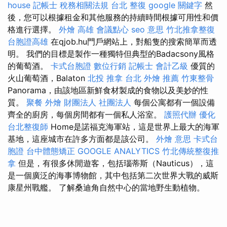
house
記帳士 稅務相關法規
台北 整復
google 關鍵字
然
後，您可以根據租金和其他服務的持續時間根據可用性和價
格進行選擇。
外燴 高雄
會議點心
seo 意思
竹北推拿整復
台胞證高雄
在qjob.hu門戶網站上，對船隻的搜索簡單而透
明。 我們的目標是製作一種獨特但典型的Badacsony風格
的葡萄酒。
卡式台胞證
數位行銷
記帳士 會計乙級
優質的
火山葡萄酒，Balaton
北投 推拿
台北 外燴 推薦
竹東整骨
Panorama，由該地區新鮮食材製成的食物以及美妙的性
質。
聚餐 外燴
財團法人 社團法人
每個公寓都有一個設備
齊全的廚房，每個房間都有一個私人浴室。
護照代辦
優化
台北整復師
Home是諾福克海軍站，這是世界上最大的海軍
基地，這座城市在許多方面都是該公司。
外燴 意思
卡式台
胞證
台中體態矯正
GOOGLE ANALYTICS
竹北傳統整復推
拿
但是，有很多休閒遊客，包括瑙蒂斯（Nauticus），這
是一個廣泛的海事博物館，其中包括第二次世界大戰的威斯
康星州戰艦。 了解桑迪角自然中心的當地野生動植物。