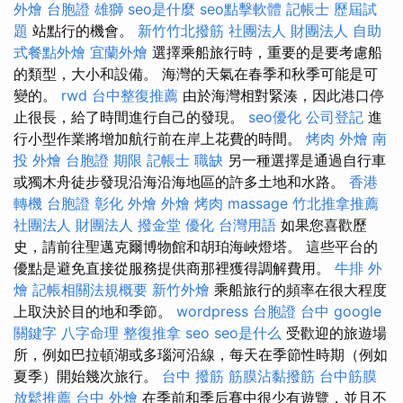
外燴
台胞證 雄獅
seo是什麼
seo點擊軟體
記帳士 歷屆試
題
站點行的機會。
新竹竹北撥筋
社團法人 財團法人
自助
式餐點外燴
宜蘭外燴
選擇乘船旅行時，重要的是要考慮船
的類型，大小和設備。 海灣的天氣在春季和秋季可能是可
變的。
rwd
台中整復推薦
由於海灣相對緊湊，因此港口停
止很長，給了時間進行自己的發現。
seo優化
公司登記
進
行小型作業將增加航行前在岸上花費的時間。
烤肉 外燴
南
投 外燴
台胞證 期限
記帳士 職缺
另一種選擇是通過自行車
或獨木舟徒步發現沿海沿海地區的許多土地和水路。
香港
轉機 台胞證
彰化 外燴
外燴 烤肉
massage
竹北推拿推薦
社團法人 財團法人
撥金堂
優化 台灣用語
如果您喜歡歷
史，請前往聖邁克爾博物館和胡珀海峽燈塔。 這些平台的
優點是避免直接從服務提供商那裡獲得調解費用。
牛排 外
燴
記帳相關法規概要
新竹外燴
乘船旅行的頻率在很大程度
上取決於目的地和季節。
wordpress
台胞證 台中
google
關鍵字
八字命理 整復推拿
seo
seo是什么
受歡迎的旅遊場
所，例如巴拉頓湖或多瑙河沿線，每天在季節性時期（例如
夏季）開始幾次旅行。
台中 撥筋
筋膜沾黏撥筋
台中筋膜
放鬆推薦
台中 外燴
在季前和季后賽中很少有遊覽，並且不