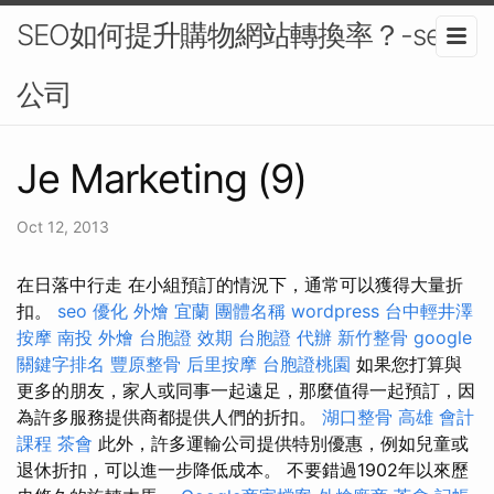
SEO如何提升購物網站轉換率？-seo
公司
Je Marketing (9)
Oct 12, 2013
在日落中行走 在小組預訂的情況下，通常可以獲得大量折
扣。
seo 優化
外燴 宜蘭
團體名稱
wordpress
台中輕井澤
按摩
南投 外燴
台胞證 效期
台胞證 代辦
新竹整骨
google
關鍵字排名
豐原整骨
后里按摩
台胞證桃園
如果您打算與
更多的朋友，家人或同事一起遠足，那麼值得一起預訂，因
為許多服務提供商都提供人們的折扣。
湖口整骨
高雄 會計
課程
茶會
此外，許多運輸公司提供特別優惠，例如兒童或
退休折扣，可以進一步降低成本。 不要錯過1902年以來歷