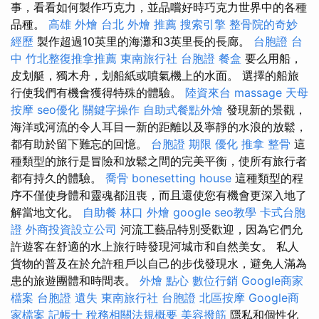
事，看看如何製作巧克力，並品嚐好時巧克力世界中的各種
品種。
高雄 外燴
台北 外燴 推薦
搜索引擎
整骨院的奇妙
經歷
製作超過10英里的海灘和3英里長的長廊。
台胞證 台
中
竹北整復推拿推薦
東南旅行社 台胞證
餐盒
要么用船，
皮划艇，獨木舟，划船紙或噴氣機上的水面。 選擇的船旅
行使我們有機會獲得特殊的體驗。
陸資來台
massage
天母
按摩
seo優化
關鍵字操作
自助式餐點外燴
發現新的景觀，
海洋或河流的令人耳目一新的距離以及寧靜的水浪的放鬆，
都有助於留下難忘的回憶。
台胞證 期限
優化
推拿 整骨
這
種類型的旅行是冒險和放鬆之間的完美平衡，使所有旅行者
都有持久的體驗。
喬骨
bonesetting house
這種類型的程
序不僅使身體和靈魂都沮喪，而且還使您有機會更深入地了
解當地文化。
自助餐
林口 外燴
google seo教學
卡式台胞
證
外商投資設立公司
河流工藝品特別受歡迎，因為它們允
許遊客在舒適的水上旅行時發現河城市和自然美女。 私人
貨物的普及在於允許租戶以自己的步伐發現水，避免人滿為
患的旅遊團體和時間表。
外燴 點心
數位行銷
Google商家
檔案
台胞證 遺失
東南旅行社 台胞證
北區按摩
Google商
家檔案
記帳士 稅務相關法規概要
美容撥筋
隱私和個性化