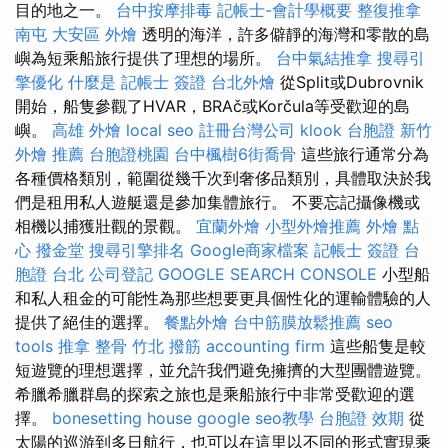
目的地之一。
台中按摩排毒
記帳士-會計學概要
整復推拿
南屯
大安區 外燴
透明的海洋，許多僻靜的海灣和零散的島
嶼為短乘船旅行提供了理想的場所。
台中氣結推拿
搜尋引
擎優化
什麼是
記帳士 簽證
台北外燴
從Split或Dubrovnik
開始，船隻參觀了HVAR，BRAč或Korčula等受歡迎的島
嶼。
高雄 外燴
local seo
註冊台灣公司
klook 台胞證
新竹
外燴 推薦
台胞證桃園
台中楓樹6街喬骨
這些旅行通常分為
各種價格類別，範圍從幾千次到奢侈品類別，具體取決於我
們是租用私人遊艇還是參加集體旅行。 不要忘記攝像機或
相機以捕獲壯觀的景觀。
宜蘭外燴
小型外燴推薦
外燴 點
心
撥金堂
搜尋引擎排名
Google商家檔案
記帳士 簽證
台
胞證 台北
公司登記
GOOGLE SEARCH CONSOLE
小型船
和私人租金的可能性為那些想要更具個性化的運輸體驗的人
提供了絕佳的選擇。
餐點外燴
台中筋膜放鬆推薦
seo
tools
推拿 整骨
竹北 撥筋
accounting firm
這些船隻是較
短遊覽的理想選擇，並允許我們避免擁擠的大型團體遊覽。
希臘希臘群島的探索之旅也是乘船旅行中非常受歡迎的選
擇。
bonesetting house
google seo教學
台胞證 效期
從
太陽的巡游到多日航行，也可以在這里以不同的形式實現乘