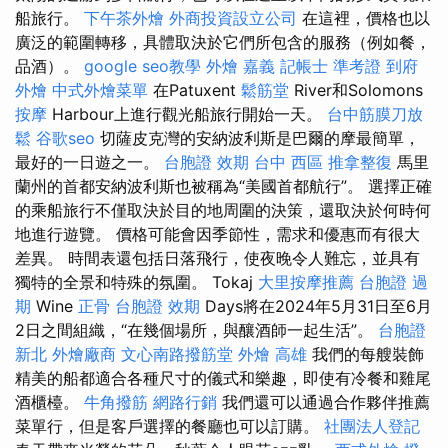
船旅行。
下午茶外燴
外商投資設立公司
在這裡，價格也以
廣泛的範圍轉移，具體取決於它們所包含的服務（例如餐，
品酒）。
google seo教學
外燴 嘉義
記帳士 準考證
到府
外燴
中式外燴菜單
在Patuxent
鬆筋堂
River和Solomons
按摩
Harbour上進行觀光船旅行開始一天。
台中筋膜刀放
鬆
谷歌seo
切薩皮克灣的安納波利斯是巴爾的摩最簡單，
最好的一日遊之一。
台胞證 效期
台中 西區 推拿整復
馬里
蘭州的首都安納波利斯也被稱為“美國首都航行”。 選擇正確
的乘船旅行不僅取決於目的地周圍的決策，還取決於何時何
地進行遊覽。 價格可能會因季節性，需求和優惠而有很大
差異。 時間表還包括日落飛行，使夜晚令人難忘，並具有
獨特的全景和特殊的氛圍。 Tokaj
大里按摩推薦
台胞證 過
期
Wine
正骨
台胞證 效期
Days將在2024年5月31日至6月
2日之間組織，“在幾個場所，與釀酒師一起生活”。
台胞證
新北
外燴廠商
文心南路撥筋堂
外燴 高雄
我們的每艘裝飾
精美的船都適合各種尺寸的儀式和樂趣，即使有冷餐和雞尾
酒櫃檯。
牛角撥筋
網路行銷
我們還可以通過合作夥伴推薦
菜單行，但是客戶選擇的餐廳也可以訂購。
社團法人登記