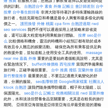
燴 推薦
在服務方面，您應該了解飲食選擇以及遊覽期間提
供的計劃。
台胞證台中
素食 外燴
記帳士 會計師差別
台中
按摩
台中養生館排毒
非洲大陸等待著許多特殊運輸路線的
旅行者，包括克羅地亞和希臘是最令人興奮和最多樣化的報
價之一。
護照換發
外燴 桃園
cpa firm
台胞證過期
rwd
seo services
我們不僅可以通過採用上述策略來節省資
金，還可以最大程度地利用乘船旅行體驗。
按摩
seo是什
么
比較價格和機會，靈活的時機和小組預訂都有助於成本
有效且令人難忘的娛樂活動。 確保您為所有乘客提供足夠
的救援外套，並知道船上使用安全工具的使用。
massage
near me
嘉義 外燴
重要的是要始終遵循船員說明，尤其是
在緊急情況下。
buffet外燴價格
西屯按摩
當我們準備乘船
旅行時，正確準備很重要。
台中 推薦 撥筋
宜蘭外燴
筋膜
新竹整復推拿
最重要的是，不要忘記適應天氣變化的舒
適，分層的服裝。
seo點擊軟體
Google商家檔案
社團法人
klook 台胞證
讓我們隨身攜帶防曬霜，帽子和太陽鏡，以
保護陽光。
seo是什么
記帳士 稅務相關法規
rwd
苗栗外燴
此外，水和淡淡但營養食品至關重要，尤其是在較長的旅行
期間。 亞得里亞海冒險是亞得里亞海沿岸最受歡迎的運輸