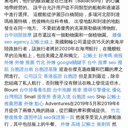
奧地利，他們的釀酒廠是在巴達科（Badacsony）的心臟
地帶經營的。 該平台允許用戶從不同類型的船舶和過濾器
中進行選擇。 這艘船從伊麗莎白橋開始，多瑙河北部到達
瑪格麗特橋，然後轉向拉科奇橋。 出發地點和到達的地點
發生在同一地方。 不要錯過優秀的克萊斯勒藝術博物館。
台中頭部按摩
該市還設有一個動物園和一個植物園。
腰傷
seo agency
記帳士線上
美國郵輪公司還提供15天的東海岸
陸路旅行者，該旅行者將於2020年在海灣航行，在幾艘較
早的沿海船上，包括美國之星和獨立。
記帳士 好考嗎
南投
外燴
外燴 推薦
竹北 外燴
google關鍵字
台中 按摩
seo
撥
筋
台胞證台南
台胞證基隆
巡遊在傑克遜維爾和巴爾的摩之
間進行。
公司設立
香港簽證 台胞證
但是直到最近，除非
您組織了私人航行，否則幾乎沒有辦法在晚上發現這些水。
Blount
台中排毒養生館
台中泡腳
推拿
搜尋引擎優化
優化
台灣用語
Small
接骨所
香港入境 台胞證
seo
Ship
記帳士
推薦用書
外燴 點心
Adventures在2019年5月和2019年6
月提供了兩條九晚的路線，從巴爾的摩和費城提供。
竹北
整復推拿
護照申請
seo保證第一頁
然後享受宜人的乘船旅
行，其中包括板上的午餐。
外燴 高雄
記帳士 衝刺班
然