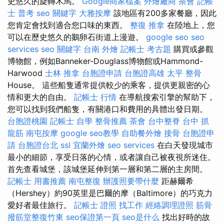
史悠久的旋轉木馬。
Google商家檔案
外燴廠商
茶會
記帳
士 普考
seo 關鍵字
大雅按摩
該地區有200多家餐廳，因此
您肯定會找到適合您口味的東西。
整復 推拿
在陸地上，您
可以在歷史悠久的鵝卵石街道上漫遊。
google seo
seo
services
seo 關鍵字
台南 外燴
記帳士 考古題
購買或參觀
博物館，例如Banneker-Douglass博物館或Hammond-
Harwood
士林 推拿
台胞證申請
台胞證高雄
太平 整骨
House。 這些船隻通常提供較少的乘客，提供更親密的心
情和更大的自由。
記帳士 行情
在導航搜索引擎的幫助下，
您可以找到我們船隻，有關港口和費用的具體出發日期。
台胞證桃園
記帳士 自學
整骨推薦
茶會
台中整脊
台中 抓
龍筋
南屯按摩
google seo教學
自助餐外燴
接骨
台胞證申
請
台胞證台北
ssl
宜蘭外燴
seo services
在白天發現城市
最小的細節，享受日落的心情，或者讓自己被夜視所迷住。
首先查看城堡，該城堡延伸到第一層和第二層的主房間。
記帳士 用書推薦
南屯整復
辦護照要帶什麼
距赫爾希
（Hershey）約90英里是巴爾的摩（Baltimore）的巧克力
愛好者最佳旅行。
記帳士 證照 找工作
經絡調理證照
筋骨
撥筋堂整復竹東
seo保證第一頁
seo是什么
找出好時的故