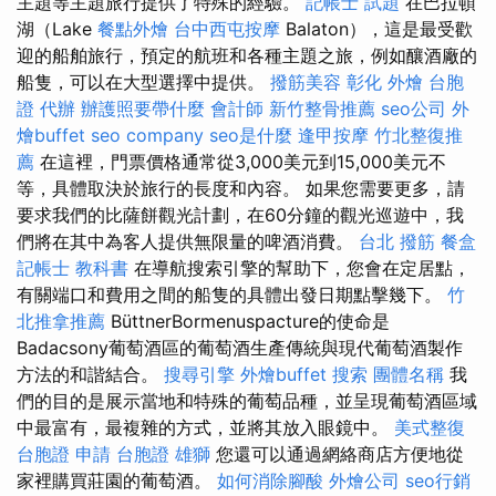
主題等主題旅行提供了特殊的經驗。
記帳士 試題
在巴拉頓
湖（Lake
餐點外燴
台中西屯按摩
Balaton），這是最受歡
迎的船舶旅行，預定的航班和各種主題之旅，例如釀酒廠的
船隻，可以在大型選擇中提供。
撥筋美容
彰化 外燴
台胞
證 代辦
辦護照要帶什麼
會計師
新竹整骨推薦
seo公司
外
燴buffet
seo company
seo是什麼
逢甲按摩
竹北整復推
薦
在這裡，門票價格通常從3,000美元到15,000美元不
等，具體取決於旅行的長度和內容。 如果您需要更多，請
要求我們的比薩餅觀光計劃，在60分鐘的觀光巡遊中，我
們將在其中為客人提供無限量的啤酒消費。
台北 撥筋
餐盒
記帳士 教科書
在導航搜索引擎的幫助下，您會在定居點，
有關端口和費用之間的船隻的具體出發日期點擊幾下。
竹
北推拿推薦
BüttnerBormenuspacture的使命是
Badacsony葡萄酒區的葡萄酒生產傳統與現代葡萄酒製作
方法的和諧結合。
搜尋引擎
外燴buffet
搜索
團體名稱
我
們的目的是展示當地和特殊的葡萄品種，並呈現葡萄酒區域
中最富有，最複雜的方式，並將其放入眼鏡中。
美式整復
台胞證 申請
台胞證 雄獅
您還可以通過網絡商店方便地從
家裡購買莊園的葡萄酒。
如何消除腳酸
外燴公司
seo行銷