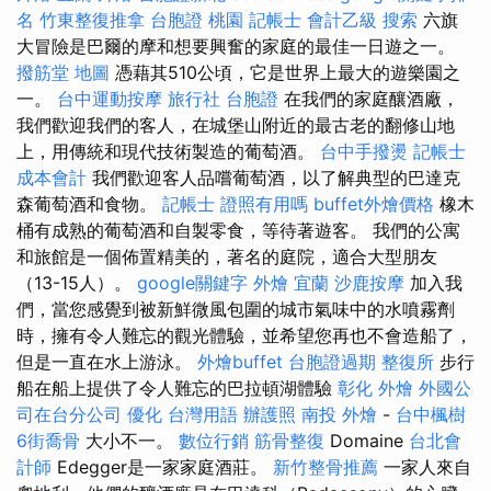
名
竹東整復推拿
台胞證 桃園
記帳士 會計乙級
搜索
六旗
大冒險是巴爾的摩和想要興奮的家庭的最佳一日遊之一。
撥筋堂 地圖
憑藉其510公頃，它是世界上最大的遊樂園之
一。
台中運動按摩
旅行社 台胞證
在我們的家庭釀酒廠，
我們歡迎我們的客人，在城堡山附近的最古老的翻修山地
上，用傳統和現代技術製造的葡萄酒。
台中手撥燙
記帳士
成本會計
我們歡迎客人品嚐葡萄酒，以了解典型的巴達克
森葡萄酒和食物。
記帳士 證照有用嗎
buffet外燴價格
橡木
桶有成熟的葡萄酒和自製零食，等待著遊客。 我們的公寓
和旅館是一個佈置精美的，著名的庭院，適合大型朋友
（13-15人）。
google關鍵字
外燴 宜蘭
沙鹿按摩
加入我
們，當您感覺到被新鮮微風包圍的城市氣味中的水噴霧劑
時，擁有令人難忘的觀光體驗，並希望您再也不會造船了，
但是一直在水上游泳。
外燴buffet
台胞證過期
整復所
步行
船在船上提供了令人難忘的巴拉頓湖體驗
彰化 外燴
外國公
司在台分公司
優化 台灣用語
辦護照
南投 外燴
-
台中楓樹
6街喬骨
大小不一。
數位行銷
筋骨整復
Domaine
台北會
計師
Edegger是一家家庭酒莊。
新竹整骨推薦
一家人來自