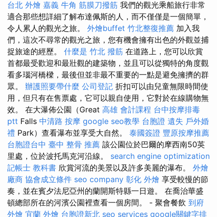
台北
外燴 嘉義
牛角 筋膜刀撥筋
我們的觀光乘船旅行非常
適合那些想詳細了解布達佩斯的人，而不僅僅是一個簡單，
令人累人的觀光之旅。
外燴buffet
竹北整復推薦
加入我
們，這次不尋常的觀光之旅，您有機會擁有出色的外觀並捕
捉旅途的經歷。
什麼是
竹北 撥筋
在道路上，您可以欣賞
首都最受歡迎和最壯觀的建築物，並且可以從獨特的角度觀
看多瑙河橋樑，最後但並非最不重要的一點是避免擁擠的群
眾。
辦護照要帶什麼
公司登記
折扣可以由兒童無限時間使
用，但只有在售票處，它可以親自使用，它對於在線購物無
效。 在大瀑佈公園（Great
高雄 會計課程
台中按摩排毒
ptt
Falls
中清路 按摩
google seo教學
台胞證 遺失
戶外婚
禮
Park）查看瀑布並享受大自然。
泰國簽證
豐原按摩推薦
台胞證台中
臺中 整骨 推薦
該公園位於巴爾的摩西南50英
里處，位於波托馬克河沿線。
search engine optimization
記帳士 教科書
欣賞河流的美景以及許多美麗的瀑布。
外燴
廠商
協會成立條件
seo company
彰化 外燴
享受較慢的節
奏，並在賓夕法尼亞州的蘭開斯特縣一日遊。 在喬治華盛
頓總部所在的河濱公園裡查看一個房間。 - 聚會餐飲
到府
外燴
宜蘭 外燴
台胞證新北
seo services
google關鍵字排