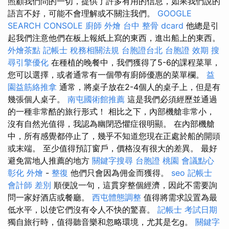
照顧我們問的一切，提供了許多有用的信息，如果我們說的
語言不好，可能不會理解或不關注我們。
GOOGLE
SEARCH CONSOLE
廚師 外燴
台中 整骨 dcard
他總是引
起我們注意他們在板上報紙上寫的東西，進出船上的東西。
外燴茶點
記帳士 稅務相關法規
台胞證台北
台胞證 效期
搜
尋引擎優化
在種植的晚餐中，我們獲得了5-6的課程菜單，
您可以選擇，或者通常有一個帶有廚師優惠的菜單欄。
益
園益筋絡推拿
通常，將桌子放在2-4個人的桌子上，但是有
幾張個人桌子。
南屯國術館推薦
這是我們必須經歷並通過
的一種非常酷的旅行形式！ 相比之下，內部機艙非常小，
沒有自然光值得，我認為幽閉恐懼症很明顯。 在內部機艙
中，所有感覺都停止了，幾乎不知道您現在正處於船的開頭
或末端。 至少值得預訂窗戶，價格沒有很大的差異。 最好
避免當地人推薦的地方
關鍵字搜尋
台胞證 桃園
會議點心
彰化 外燴
-
整復
他們只會因為佣金而獲得。
seo
記帳士
會計師 差別
順便說一句，這貫穿整個經濟，因此不需要詢
問一家好酒店或餐廳。
西屯體態調整
值得將需求設置為最
低水平，以使它們沒有令人不快的驚喜。
記帳士 考試日期
獨自旅行時，值得聽音樂和忽略環境，尤其是乞g。
關鍵字