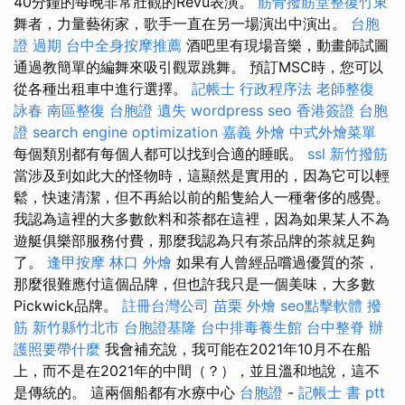
40分鐘的每晚非常壯觀的Revü表演。
筋骨撥筋堂整復竹東
舞者，力量藝術家，歌手一直在另一場演出中演出。
台胞
證 過期
台中全身按摩推薦
酒吧里有現場音樂，動畫師試圖
通過教簡單的編舞來吸引觀眾跳舞。 預訂MSC時，您可以
從各種出租車中進行選擇。
記帳士 行政程序法
老師整復
詠春
南區整復
台胞證 遺失
wordpress seo
香港簽證 台胞
證
search engine optimization
嘉義 外燴
中式外燴菜單
每個類別都有每個人都可以找到合適的睡眠。
ssl
新竹撥筋
當涉及到如此大的怪物時，這顯然是實用的，因為它可以輕
鬆，快速清潔，但不再給以前的船隻給人一種奢侈的感覺。
我認為這裡的大多數飲料和茶都在這裡，因為如果某人不為
遊艇俱樂部服務付費，那麼我認為只有茶品牌的茶就足夠
了。
逢甲按摩
林口 外燴
如果有人曾經品嚐過優質的茶，
那麼很難應付這個品牌，但也許我只是一個美味，大多數
Pickwick品牌。
註冊台灣公司
苗栗 外燴
seo點擊軟體
撥
筋 新竹縣竹北市
台胞證基隆
台中排毒養生館
台中整脊
辦
護照要帶什麼
我會補充說，我可能在2021年10月不在船
上，而不是在2021年的中間（？），並且溫和地說，這不
是傳統的。 這兩個船都有水療中心
台胞證
-
記帳士 書 ptt