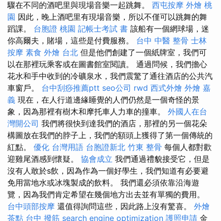
驟在不同的酒吧里與現場音樂一起跳舞。
西屯按摩
外燴 桃
園
因此，晚上酒吧里有現場音樂，所以不僅可以跳舞的舞
蹈課。
台胞證 桃園
記帳士考試 書
該船有一個網球場，迷
你高爾夫，賭場，這些是付費服務。
台中 中醫 整骨
士林
按摩
素食 外燴 台北
但是他們創建了一個紙牌室，我們可
以在那裡玩乘客或在圖書館室閱讀。 通過問候，我們擔心
花水和手中收到的冷礦泉水，我們震驚了通往酒店的公共汽
車窗戶。
台中刮痧推薦ptt
seo公司
rwd
西式外燴
外燴 嘉
義
現在，在人行道邊緣睡覺的人們仍然是一個奇怪的景
象，因為那裡有樹木和摩托車人力車的撞車。
外國人在台
灣開公司
我們將很快到達我們的酒店，那裡的另一個花朵
構圖放在我們的脖子上，我們的額頭上獲得了第一個傳統的
紅點。
優化 台灣用語
台胞證新北
竹東 整骨
每個人都對歡
迎雞尾酒感到懷疑。
協會成立
我們通過禮貌接受它，但是
沒有人敢於s飲，因為作為一個好學生，我們知道有必要避
免用當地水或冰塊製成的飲料。 我們還必須依靠沿海遊
覽，因為我們肯定希望在幾個地方出去並有單獨的費用。
台中頭部按摩
還值得詢問這些，因此路上沒有驚喜。
外燴
茶點
台中 撥筋
search engine optimization
護照申請
金