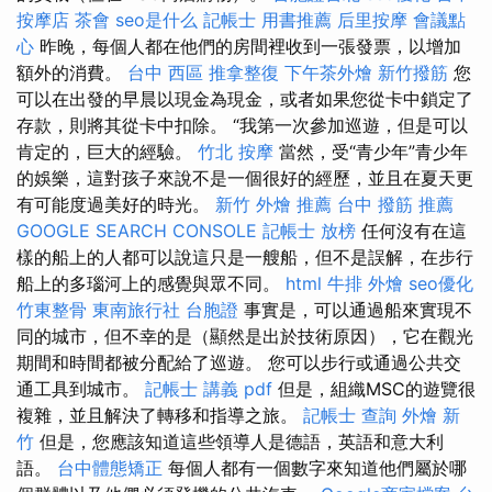
按摩店
茶會
seo是什么
記帳士 用書推薦
后里按摩
會議點
心
昨晚，每個人都在他們的房間裡收到一張發票，以增加
額外的消費。
台中 西區 推拿整復
下午茶外燴
新竹撥筋
您
可以在出發的早晨以現金為現金，或者如果您從卡中鎖定了
存款，則將其從卡中扣除。 “我第一次參加巡遊，但是可以
肯定的，巨大的經驗。
竹北 按摩
當然，受“青少年”青少年
的娛樂，這對孩子來說不是一個很好的經歷，並且在夏天更
有可能度過美好的時光。
新竹 外燴 推薦
台中 撥筋 推薦
GOOGLE SEARCH CONSOLE
記帳士 放榜
任何沒有在這
樣的船上的人都可以說這只是一艘船，但不是誤解，在步行
船上的多瑙河上的感覺與眾不同。
html
牛排 外燴
seo優化
竹東整骨
東南旅行社 台胞證
事實是，可以通過船來實現不
同的城市，但不幸的是（顯然是出於技術原因），它在觀光
期間和時間都被分配給了巡遊。 您可以步行或通過公共交
通工具到城市。
記帳士 講義 pdf
但是，組織MSC的遊覽很
複雜，並且解決了轉移和指導之旅。
記帳士 查詢
外燴 新
竹
但是，您應該知道這些領導人是德語，英語和意大利
語。
台中體態矯正
每個人都有一個數字來知道他們屬於哪