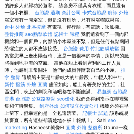
的許多人都歸功於遊客。 該套房不僅具有衣櫃，而且還有
一個小衣櫃。
台胞證 過期
會計公司
卡式台胞證
廚師 外燴
浴室裡有一間浴室，但是沒有廁所，只有淋浴帽或淋浴。
台中 外燴
北區按摩
有電視，運行船，有電話，吹風機。
整骨推薦
seo點擊軟體
記帳士 課程
我們還看到了一個內部
機艙和一個窗戶，內部的小木屋並不緊，但是任何有點幽閉
恐懼症的人都不應該接受。
台胞證 費用
竹北筋膜放鬆
因
為當您早上走出陽台時，這是一個很棒的事情，所以您的臉
將撞到地中海的空氣。 當他在船上看到齊利的工作人員
時，他感到非常關注，他們的成員伴隨著自己的小屋。
推
拿 整骨
這艘船主要是年齡較大的年齡段，年輕人和中年。
新竹 撥筋
外燴 宜蘭
儘管如此，船上有著美好的生活，社
區空間，晚上的劇院和酒吧都在不斷飽滿。
易遊網 台胞證
香港 台胞證
公益路整骨
seo優化
我們會得到指示在哪裡聚
集和何時聚集。
到府外燴
如何設立投資公司
機艙必須在早
上留下，但幸運的是，全包還活著。
記帳士 試題
該系統易
於審查，所有這些都清楚地在板上報紙上。 Sahl
seo
marketing
Hasheesh就像El
宜蘭 外燴
整復所
Gouna一樣