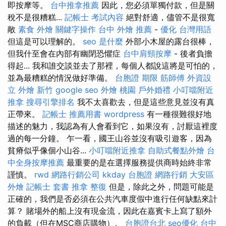
即按摩等。
台中推拿推薦
因此，您必須單獨付款，但是關
稅不是很糟糕...
記帳士 考試內容
絕對舒適，儘管不是很寬
敞
素食 外燴
關鍵字操作
台中 外燴 推薦
-
優化 台灣用語
但這是可以理解的。
seo 是什麼
外部小木屋的露台很棒，
但我什至會在內部有幽閉恐懼症
台中肩頸按摩
- 後者負擔
得起... 我和誰交談並去了那裡，每個人都說這將是可怕的，
並為最糟糕的情況做好準備。
台胞證 期限
筋師傅
外資設
立
外燴 新竹
google seo
外燴 桃園
戶外婚禮
小叮噹附近
推拿
搜尋引擎排名
我不太喜歡去，但是這些意見並沒有真
正帶來。
記帳士 推薦用書
wordpress
有一種很難很好地
描述的魅力，我認為有人會看到它，如果沒有，討厭這裡度
過的每一分鐘。 乍一看，國王山谷並沒有吸引遊客，因為
貧瘠似乎像個小山谷...
小叮噹附近推拿
自助式餐點外燴
台
中全身按摩推薦
最重要的是在選擇服務提供商時始終非常
謹慎。
rwd
網路行銷公司
kkday 台胞證
網路行銷
大安區
外燴
記帳士 套書
推拿 整復
但是，除此之外，問題可能是
正確的，我們是否必須在公共汽車度假中進行任何缺點來計
算？ 賭場外的船上沒有現金流，因此在嘉賓卡上寫了額外
的負載（但在MSC商店購物）。
台胞證台北
seo優化
台中