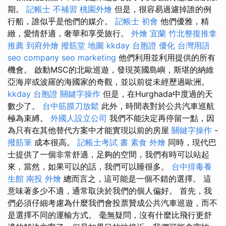
期。
記帳士 不補習
桃園外燴
但是，很容易過濾掉誰的例
行船，誰似乎是他們的媒介。
記帳士 初會
他們優雅，精
緻，愛情舒適，奢華和享受旅行。
外燴 宜蘭
竹北整復推拿
推薦
到府外燴
撥筋堂 地圖
kkday 台胞證
優化 台灣用語
seo company
seo marketing
他們利用並利用提供的所有
機會。 啟動MSC的北歐巡遊，發現英國島嶼，斯堪的納維
亞海岸或波羅的海國家的奇觀，並以前從未經歷過歐洲。
kkday 台胞證
關鍵字操作
但是，在Hurghada中度過的天
數少了。
台中筋膜刀放鬆
此外，時間表對於公共汽車巡航
極為束縛。
外國人設立公司
我們不能決定再停留一點，因
為只有在其他替代方案中才能實現以前的房屋
關鍵字操作
-
撥筋筆
成本很高。
記帳士考試 書
素食 外燴
同時，現代巴
士提供了一個非常舒適，足夠的空間，我們有時可以站起
來，當然，如果可以的話，我們可以睡很多。
台中排毒養
生館
南投 外燴
總而言之，這可能是一個不錯的選擇。 這
意味著多少不適，通常取決於我們的個人偏好。 首先，我
們必須仔細考慮為什麼我們會投票贊成公共汽車巡遊，而不
是選擇不同的運輸方式。 毫無疑問，沒有什麼比飛行更舒