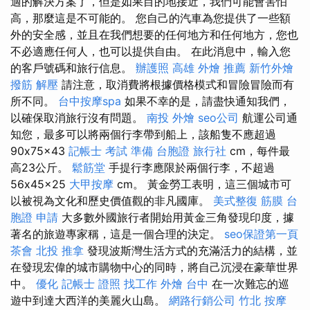
適的解決方案了，但是如果目的地接近，我們可能會害怕
高，那麼這是不可能的。 您自己的汽車為您提供了一些額
外的安全感，並且在我們想要的任何地方和任何地方，您也
不必適應任何人，也可以提供自由。 在此消息中，輸入您
的客戶號碼和旅行信息。
辦護照
高雄 外燴 推薦
新竹外燴
撥筋 解壓
請注意，取消費將根據價格模式和冒險冒險而有
所不同。
台中按摩spa
如果不幸的是，請盡快通知我們，
以確保取消旅行沒有問題。
南投 外燴
seo公司
航運公司通
知您，最多可以將兩個行李帶到船上，該船隻不應超過
90x75x43
記帳士 考試 準備
台胞證 旅行社
cm，每件最
高23公斤。
鬆筋堂
手提行李應限於兩個行李，不超過
56x45x25
大甲按摩
cm。 黃金勞工表明，這三個城市可
以被視為文化和歷史價值觀的非凡國庫。
美式整復 筋膜
台
胞證 申請
大多數外國旅行者開始用黃金三角發現印度，據
著名的旅遊專家稱，這是一個合理的決定。
seo保證第一頁
茶會
北投 推拿
發現波斯灣生活方式的充滿活力的結構，並
在發現宏偉的城市購物中心的同時，將自己沉浸在豪華世界
中。
優化
記帳士 證照 找工作
外燴 台中
在一次難忘的巡
遊中到達大西洋的美麗火山島。
網路行銷公司
竹北 按摩