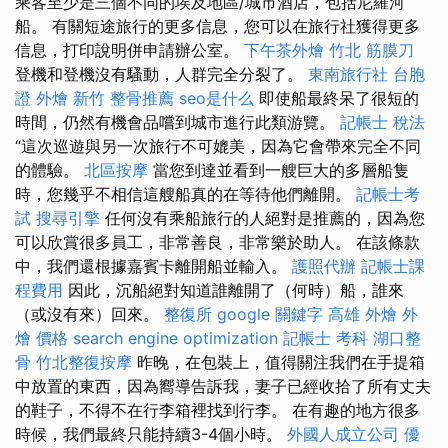
乘客至少是三個不同的埃及地區/城市酒店，包括尼羅河
船。 有關短途旅行的更多信息，您可以在旅行社獲得更多
信息，打印說明併申請辦公室。
下午茶外燴
竹北 筋膜刀
登機和登機沒有騷動，人群完全分裂了。
東南旅行社 台胞
證
外燴 新竹
整骨推薦
seo是什么
即使船最終呆了很短的
時間，仍然有機會品嚐到城市進行此類游覽。
記帳士 稅法
“這次巡遊與另一次旅行不可媲美，因為它會帶來完全不同
的體驗。
北區按摩
當您到達並看到一艘巨大的多層船隻
時，您幾乎不相信這艘船真的在等待他們離開。
記帳士考
試
搜尋引擎
任何沒有乘船旅行的人絕對是推薦的，因為您
可以欣賞很多員工，非常善良，非常樂於助人。 在該條款
中，我們還根據嘉賓卡離開船並輸入。
護照代辦
記帳士課
程費用
因此，沉船絕對知道誰離開了（何時）船，誰來
（或沒有來）回來。
整復所
google 關鍵字
高雄 外燴
外
燴 價格
search engine optimization
記帳士 考科
湖口整
骨
竹北整復按摩
昨晚，在包裝上，值得關注我們在手提箱
中放置的東西，因為嚮導告訴我，妻子已經收拾了所有丈夫
的鞋子，不得不在行李箱裡找到行李。 在有趣的地方很多
時候，我們最終只能持續3-4個小時。
外國人成立公司
優