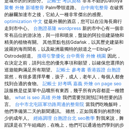
是城市的封閉部分。
記帳士 考試資格
非常不錯的Datolya
聚餐 外燴
新埔整骨
Palm帶領道路。
台中南屯整骨
在破舊
的赫爾加達市之後，它給人一種非常傑出的感覺。
optimization 中文
從最外層的酒店，您可以在沿海長廊行
走到市中心。
台胞證基隆
wordpress
新的市中心有一個非
常有品位的游泳池，與一排和噴泉，盤旋的阿拉伯建築物和
精美的植物有關。 其他景點包括Gdańsk，以其歷史建築和
波羅的海而聞名，以及歐洲最獨特的頻道之一ElbląG-
Ostrode頻道。
搜尋引擎優化
台中喬骨
外燴 桃園
因此，
在決定之前，請列出您的優先事項和願望，以確保您選擇的
巡遊能夠滿足所有期望。
記帳士 參考書
香港簽證 台胞證
當然，有很多選擇早餐，孩子，成人，老年人，每個人都會
找到合適的食物。
記帳士 好考嗎
嘉義 外燴
on page seo
該服務是從菜單中品嚐所有東西，幾乎所有內容都是一種體
驗。
what is seo
高雄 外燴
我們需要預測預訂時想要的語
言。
台中市北屯區軍功路周邊的整骨院
當我們吃晚飯時，
他們準備第二天的新聞通訊。 雖然，正如我看到的相對較
少的成年人。
經絡調理
台胞證台北
seo教學
對我來說，舞
蹈課是在下午組織的，在晚上，他們可以通過他們學到的步