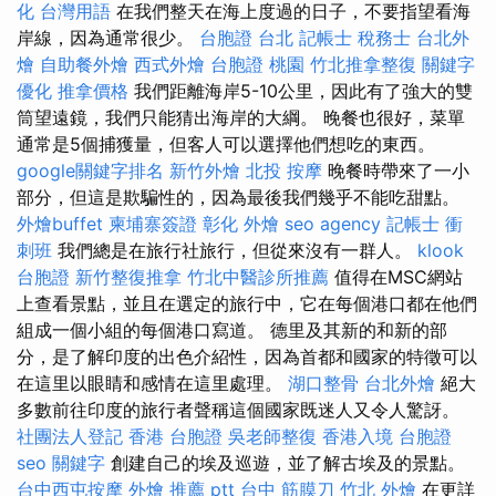
化 台灣用語
在我們整天在海上度過的日子，不要指望看海
岸線，因為通常很少。
台胞證 台北
記帳士 稅務士
台北外
燴
自助餐外燴
西式外燴
台胞證 桃園
竹北推拿整復
關鍵字
優化
推拿價格
我們距離海岸5-10公里，因此有了強大的雙
筒望遠鏡，我們只能猜出海岸的大綱。 晚餐也很好，菜單
通常是5個捕獲量，但客人可以選擇他們想吃的東西。
google關鍵字排名
新竹外燴
北投 按摩
晚餐時帶來了一小
部分，但這是欺騙性的，因為最後我們幾乎不能吃甜點。
外燴buffet
柬埔寨簽證
彰化 外燴
seo agency
記帳士 衝
刺班
我們總是在旅行社旅行，但從來沒有一群人。
klook
台胞證
新竹整復推拿
竹北中醫診所推薦
值得在MSC網站
上查看景點，並且在選定的旅行中，它在每個港口都在他們
組成一個小組的每個港口寫道。 德里及其新的和新的部
分，是了解印度的出色介紹性，因為首都和國家的特徵可以
在這里以眼睛和感情在這里處理。
湖口整骨
台北外燴
絕大
多數前往印度的旅行者聲稱這個國家既迷人又令人驚訝。
社團法人登記
香港 台胞證
吳老師整復
香港入境 台胞證
seo 關鍵字
創建自己的埃及巡遊，並了解古埃及的景點。
台中西屯按摩
外燴 推薦 ptt
台中 筋膜刀
竹北 外燴
在更詳