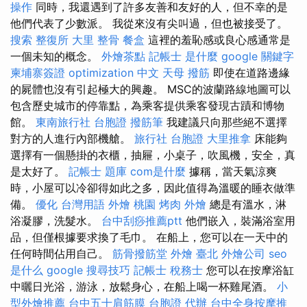
操作
同時，我還遇到了許多友善和友好的人，但不幸的是
他們代表了少數派。 我從來沒有尖叫過，但也被接受了。
搜索
整復所
大里 整骨
餐盒
這裡的羞恥感或良心感通常是
一個未知的概念。
外燴茶點
記帳士 是什麼
google 關鍵字
柬埔寨簽證
optimization 中文
天母 撥筋
即使在道路邊緣
的屍體也沒有引起極大的興趣。 MSC的波蘭路線地圖可以
包含歷史城市的停靠點，為乘客提供乘客發現古蹟和博物
館。
東南旅行社 台胞證
撥筋筆
我建議只向那些絕不選擇
對方的人進行內部機艙。
旅行社 台胞證
大里推拿
床能夠
選擇有一個懸掛的衣櫃，抽屜，小桌子，吹風機，安全，真
是太好了。
記帳士 題庫
com是什麼
據稱，當天氣涼爽
時，小屋可以冷卻得如此之多，因此值得為溫暖的睡衣做準
備。
優化 台灣用語
外燴 桃園
烤肉 外燴
總是有溫水，淋
浴凝膠，洗髮水。
台中刮痧推薦ptt
他們嵌入，裝滿浴室用
品，但僅根據要求換了毛巾。 在船上，您可以在一天中的
任何時間佔用自己。
筋骨撥筋堂
外燴 臺北
外燴公司
seo
是什么
google 搜尋技巧
記帳士 稅務士
您可以在按摩浴缸
中曬日光浴，游泳，放鬆身心，在船上喝一杯雞尾酒。
小
型外燴推薦
台中五十肩筋膜
台胞證 代辦
台中全身按摩推