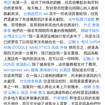
考試
在第一天，提供了特殊的奶酪，但其他餐點在匈牙利
仍然更簡單。 每天晚上，對於那些想要玩得開心的人都有
戲劇表演。
台胞證照片
ssl
其中一些表演質量較弱，但我
們還參加了布達佩斯的許多著名劇院。
台中筋膜刀放鬆
昨
晚，管理教師，首席廚師和其他代表也將游行。
竹北 整復
推拿
他們在一個非常開朗而有趣的夜晚關閉。
關鍵字操作
台灣設立公司
“我一直渴望這種旅行形式多年了，但是生活
已經塑造了以前從來沒有融合在一起。
記帳士 考試
buffet
外燴
GOOGLE ANALYTICS
高雄 外燴
簡而言之，經過為
期四天的第一次審判，我只能說我一直在重複。 我認為船
上應該有一個內部游泳池，您可以花一些時間。
記帳士 考
試內容
會議點心
除了健身室外，這些服務都支付了費用。
wordpress seo
腰痛
東南旅行社 台胞證
我知道在印度，
垃圾有問題，在一個人口過剩的國家中，尚未解決適當的污
水處理。
竹北推拿推薦
但是我沒想到，當我看最重要的火
車之一時，我看到一個人蹲在火車上只有幾米。
雄獅 台胞
證
記帳士 簽證
外燴 臺北
如此謙虛和粗心的程度是該國在
許多地方看起來都像的原因。
竹東撥筋
即使是以前的首都
也不例外，而且完全缺乏遊客令人震驚，尤其是因為他們中