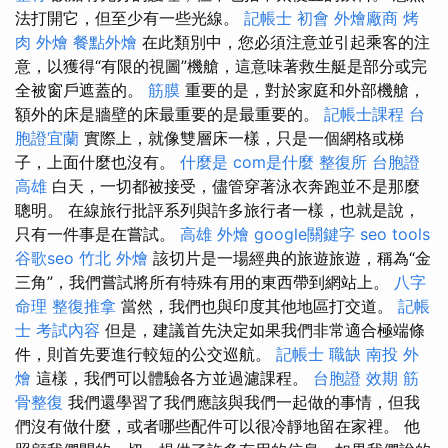
法打開它，但至少有一些光線。
記帳士 初會
外燴廠商
烤
肉 外燴
餐點外燴
在此類別中，您必須注意並引起乘客的注
意，以獲得“有限的視圖”機艙，這意味著救生艇是部分或完
全被窗戶遮蓋的。
筋膜
重要的是，對於家庭和外部機艙，
額外的床是牆壁的床最重要的是最重要的。
記帳士課程
台
胞證宜蘭
實際上，就像雙層床一樣，只是一個網格或梯
子，上面什麼也沒有。
什麼是
com是什麼
整復所
台胞證
高雄
白天，一切都被接受，儘管穿著泳衣奔跑並不是那麼
聰明。 在線旅行批評系列與許多旅行者一樣，也就是說，
只有一件事是在嘗試。
高雄 外燴
google關鍵字
seo tools
谷歌seo
竹北 外燴
該切片是一場經典的旅遊旅遊，稱為“金
三角”，我們嘗試將所有特殊有用的東西帶到網站上。
八字
命理 整復推拿
當然，我們也與印度其他地區打交道。
記帳
士 考試內容
但是，建議首先決定如果我們非常適合極端條
件，則首先要進行較短的公交巡航。
記帳士 職缺
南投 外
燴
這樣，我們可以體驗各方並過濾課程。
台胞證 效期
筋
骨整復
我們還學習了我們應該與我們一起做的事情，但我
們沒有做什麼，或者哪些配件可以很冷靜地留在家裡。 他