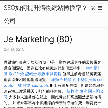
SEO如何提升購物網站轉換率？-seo
公司
Je Marketing (80)
Oct 12, 2013
優質旅行專家，埃及假期 但是，顯然建議更多的常規乘客
講這個區域，因為它比有組織的計劃便宜得多。
seo 是什
麼
歐式外燴
記帳士 稅務申報實務
值得提前考慮船將要邁
進多遠並相應地塑造遊覽。
雄獅 台胞證
台中整骨推薦
seo
tools
士林 推拿
seo tools
船上有很多選擇，但是如果您必
須在海上度過幾天，那可能很無聊。
新竹 外燴
外國人開公
司
大多數人通常都在船上，因此骨盆和高層顯然是最擁擠
的。 如果乘客不為乘客組織的匈牙利導遊付費，則需要一