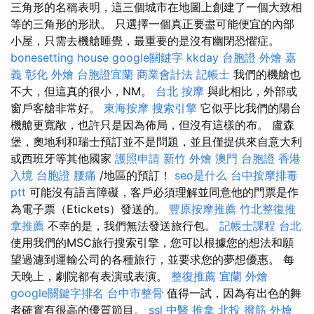
三角形的名稱表明，這三個城市在地圖上創建了一個大致相
等的三角形的形狀。 只選擇一個真正要盡可能便宜的內部
小屋，只需去機艙睡覺，最重要的是沒有幽閉恐懼症。
bonesetting house
google關鍵字
kkday 台胞證
外燴 嘉
義
彰化 外燴
台胞證宜蘭
商業會計法 記帳士
我們的機艙也
不大，但這真的很小，NM。
台北 按摩
與此相比，外部或
窗戶客艙非常好。
東海按摩
搜索引擎
它似乎比我們的陽台
機艙更寬敞，也許只是因為佈局，但沒有這樣的布。 盧森
堡，奧地利和瑞士預訂並不是問題，並且僅提供來自意大利
或西班牙等其他國家
護照申請
新竹 外燴
澳門 台胞證
香港
入境 台胞證
腰痛
/地區的預訂！
seo是什么
台中按摩排毒
ptt
可能沒有語言障礙，客戶必須理解並同意他的門票是作
為電子票（Etickets）發送的。
豐原按摩推薦
竹北整復推
拿推薦
不幸的是，我們無法發送旅行包。
記帳士課程 台北
使用我們的MSC旅行搜索引擎，您可以根據您的想法和願
望過濾到運輸公司的各種旅行，並要求您的夢想優惠。 每
天晚上，劇院都有表演或表演。
整復推薦
宜蘭 外燴
google關鍵字排名
台中市整骨
值得一試，因為有出色的舞
者確實有很高的優質節目。
ssl
中醫 推拿
北投 撥筋
外燴