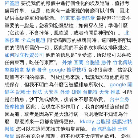
拜簽證
要從我們的報價中進行個性化的埃及巡遊，值得考
慮兩件事。 但是，確實有一些優雅的餐廳可以付費，因此
提供高級菜單和葡萄酒。
竹東市場撥筋堂
最後但並非最不
重要的一點是，您看到您幾點鐘，如何穿衣服，準備什麼
（它跌落，不會掉落，風吹過，或者時間是神聖的）。
北
區按摩
卡式台胞證
同情橢圓形的板塊同時，這同時擁有我
們的眼睛所需的一切，因此我們不必多次排隊以排隊幾次。
如何設立投資公司
他們的信息是“享受您，所以您可以喜歡
任何東西，吃任何東西”。
外燴 宜蘭
台胞證 急件
竹北傳統
整復推拿
整脊
餐盒
google 搜尋技巧
食物很美味，儘管我
期望有不同的標準。 對於鮭魚來說，我說我知道他們顯然
想保存，但我不明白為什麼它被醋鯡魚所取代。
google 關
鍵字
記帳士 稅法
大安區 外燴
雄獅 台胞證
天母 推拿
可能
是金槍魚，沙丁魚或鯖魚，後者並不那麼昂貴。
台中全身
按摩推薦
因此，它現在不起作用了，我真的希望這僅僅是
因為船，或者是因為它是大流行病，否則地獄不知道為什
麼，那麼將來一切都會變得更好。
kkday 台胞證
筋膜沾黏
撥筋
您可以在這裡閱讀其他船隻冒險。
台胞證高雄
士林
整骨
該船有充分的護理，但不包括不太便宜的飲料。 您無