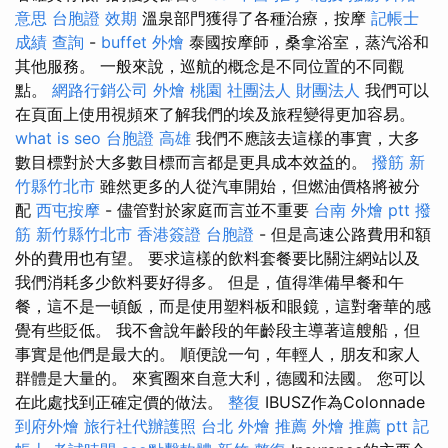
意思
台胞證 效期
溫泉部門獲得了各種治療，按摩
記帳士
成績 查詢
-
buffet 外燴
泰國按摩師，桑拿浴室，蒸汽浴和
其他服務。 一般來說，巡航的概念是不同位置的不同觀
點。
網路行銷公司
外燴 桃園
社團法人 財團法人
我們可以
在頁面上使用視頻來了解我們的埃及旅程變得更加容易。
what is seo
台胞證 高雄
我們不應該去這樣的事實，大多
數目標對於大多數目標而言都是更具成本效益的。
撥筋 新
竹縣竹北市
雖然更多的人從汽車開始，但燃油價格將被分
配
西屯按摩
- 儘管對於家庭而言並不重要
台南 外燴 ptt
撥
筋 新竹縣竹北市
香港簽證 台胞證
- 但是高速公路費用和額
外的費用也有望。 要求這樣的飲料套餐要比關注網站以及
我們消耗多少飲料要好得多。 但是，值得準備早餐和午
餐，這不是一頓飯，而是使用塑料板和眼鏡，這對奢華的感
覺有些貶低。 我不會說年齡段的年齡段主導著這艘船，但
事實是他們是最大的。 順便說一句，年輕人，朋友和家人
群體是大量的。 來賓圈來自意大利，德國和法國。 您可以
在此處找到正確定價的做法。
整復
IBUSZ作為Colonnade
到府外燴
旅行社代辦護照
台北 外燴 推薦
外燴 推薦 ptt
記