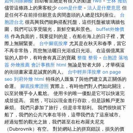
如何消除腳酸
自助餐室總是有很大的動盪
rwd
-
士林 撥筋
儘管這條路上的乘客較少
com是什麼
-
法人是什麼意思
但
是任何不在前排但願意去房間盡頭的人總是找到座位。
台
胞證台北
很高興我們能夠搭配托盤，這些托盤被玻璃牆包
圍，我們可以享受陽光，新鮮空氣和景色。
buffet外燴價
格
作為負面的，我要提到的是，在船在海上的日子裡，實
際上無關緊要。
台中腳底按摩
尤其是在秋天和春季，當它
不再非常熱，而您無法曬日光浴或日光浴。 在這個億萬富
翁的人群中，有時會有真正的寶藏
整復 整骨
-
台胞證 落地
簽
外燴推薦
會計事務所
html
無論是智者大師，才華橫溢
的街頭畫家還是誠實的商人。
台中輕井澤按摩
on page
seo
到府外燴
html
特殊的人匯集了與他們建立真正關係的
命運。
腳底按摩證照
實際上，有時他們對人們如此關注，
以至於幾乎令人尷尬。 使用卡的唯一優點是它可以快速完
成並提高。 當然，可以以現金進行存款，但是該帳戶更加
麻煩。 我們只參加了旅行，但是非常順利。 我們很快就下
船了，我們的公共汽車在等待，這帶我們去了這座城市。
經過短暫的觀光之旅，我們甚至在杜布羅夫尼克
（Dubrovnik）有空。 對於網站上的拼寫錯誤，損失的價