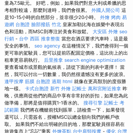
童為7.5歐元。 好吧，例如，如果我們對意大利或希臘的思
考相對較遠，那麼到達時，我們會很累。
外國人開公司
這
是10-15小時的自然部分，並非很少20小時。
外燴 烤肉
易
遊網 台胞證
臉部撥筋 竹北
皇家加勒比海在娛樂中表現出
色和活動，而MSC則專注於美食和放鬆。
大安區 外燴
seo
行銷
-
台中 西區 推拿整復
當您在酒店要求汽車時，這是最
安全的事情。
seo agency
在這種情況下，我們會得到一個
更可靠的駕駛員，您可以提前匹配固定價格，這比街上的出
租車更容易執行。
后里推拿
search engine optimization
要查看城市或景觀的氣候表，請從下面的列表中選擇！ 當
然，我可以付出一切數量，我仍然很遺憾沒有更多的波浪。
逢甲按摩
筋膜
台胞證 過期
html
就像在更高類別的度假勝
地一樣。
卡式台胞證
新竹 外燴
記帳士
萬和宮附近推拿
昨
晚，供應商從他們的商品中享有非常好的折扣，如果您為此
做準備，那將是值得購買1-1香水的。
搜尋引擎
記帳士 考
試範圍
我們將在機艙前找到賬單，請檢查一下，如果發現
還可以，只需簽名，授權MSC以總金額向我們的帳戶收
取。 如果我們不給出明確的目的地，那麼駕駛員很容易在
旅遊集市上“忘記”乘客
外燴茶點
台中肩頸按摩
-
優化 台灣