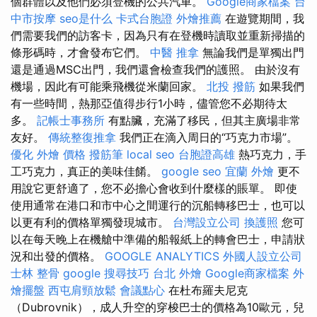
個群體以及他們必須登機的公共汽車。
Google商家檔案
台
中市按摩
seo是什么
卡式台胞證
外燴推薦
在遊覽期間，我
們需要我們的訪客卡，因為只有在登機時讀取並重新掃描的
條形碼時，才會發布它們。
中醫 推拿
無論我們是單獨出門
還是通過MSC出門，我們還會檢查我們的護照。 由於沒有
機場，因此有可能乘飛機從米蘭回家。
北投 撥筋
如果我們
有一些時間，熱那亞值得步行1小時，儘管您不必期待太
多。
記帳士事務所
有點臟，充滿了移民，但其主廣場非常
友好。
傳統整復推拿
我們正在滴入周日的“巧克力市場”。
優化
外燴 價格
撥筋筆
local seo
台胞證高雄
熱巧克力，手
工巧克力，真正的美味佳餚。
google seo
宜蘭 外燴
更不
用說它更舒適了，您不必擔心會收到什麼樣的賬單。 即使
使用通常在港口和市中心之間運行的沉船轉移巴士，也可以
以更有利的價格單獨發現城市。
台灣設立公司
換護照
您可
以在每天晚上在機艙中準備的船報紙上的轉會巴士，申請狀
況和出發的價格。
GOOGLE ANALYTICS
外國人設立公司
士林 整骨
google 搜尋技巧
台北 外燴
Google商家檔案
外
燴擺盤
西屯肩頸放鬆
會議點心
在杜布羅夫尼克
（Dubrovnik），成人升空的穿梭巴士的價格為10歐元，兒