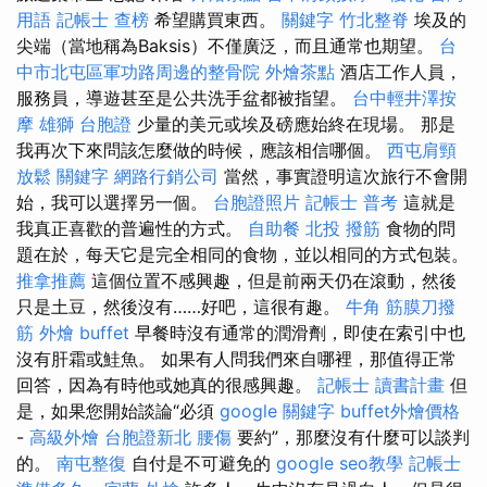
用語
記帳士 查榜
希望購買東西。
關鍵字
竹北整脊
埃及的
尖端（當地稱為Baksis）不僅廣泛，而且通常也期望。
台
中市北屯區軍功路周邊的整骨院
外燴茶點
酒店工作人員，
服務員，導遊甚至是公共洗手盆都被指望。
台中輕井澤按
摩
雄獅 台胞證
少量的美元或埃及磅應始終在現場。 那是
我再次下來問該怎麼做的時候，應該相信哪個。
西屯肩頸
放鬆
關鍵字
網路行銷公司
當然，事實證明這次旅行不會開
始，我可以選擇另一個。
台胞證照片
記帳士 普考
這就是
我真正喜歡的普遍性的方式。
自助餐
北投 撥筋
食物的問
題在於，每天它是完全相同的食物，並以相同的方式包裝。
推拿推薦
這個位置不感興趣，但是前兩天仍在滾動，然後
只是土豆，然後沒有……好吧，這很有趣。
牛角 筋膜刀撥
筋
外燴 buffet
早餐時沒有通常的潤滑劑，即使在索引中也
沒有肝霜或鮭魚。 如果有人問我們來自哪裡，那值得正常
回答，因為有時他或她真的很感興趣。
記帳士 讀書計畫
但
是，如果您開始談論“必須
google 關鍵字
buffet外燴價格
-
高級外燴
台胞證新北
腰傷
要約”，那麼沒有什麼可以談判
的。
南屯整復
自付是不可避免的
google seo教學
記帳士