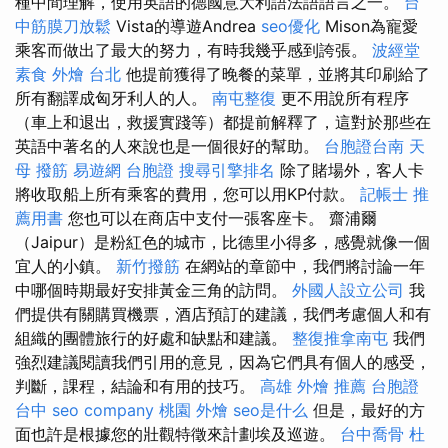
種中間理解，使用英語的德國意大利語法語語言之一。
台
中筋膜刀放鬆
Vista的導遊Andrea
seo優化
Mison為寵愛
乘客而做出了最大的努力，有時我幾乎感到誇張。
波經堂
素食 外燴 台北
他提前獲得了晚餐的菜單，並將其印刷給了
所有翻譯成匈牙利人的人。
南屯整復
更不用說所有程序
（車上和退出，救援實踐等）都提前解釋了，這對於那些在
英語中著名的人來說也是一個很好的幫助。
台胞證台南
天
母 撥筋
易遊網 台胞證
搜尋引擎排名
除了賭場外，客人卡
將收取船上所有乘客的費用，您可以用KP付款。
記帳士 推
薦用書
您也可以在商店中支付一張客座卡。 齋浦爾
（Jaipur）是粉紅色的城市，比德里小得多，感覺就像一個
宜人的小鎮。
新竹撥筋
在網站的章節中，我們將討論一年
中哪個時期最好安排黃金三角的訪問。
外國人設立公司
我
們提供有關購買機票，酒店預訂的建議，我們考慮個人和有
組織的團體旅行的好處和缺點和建議。
整復推拿南屯
我們
強烈建議閱讀我們引用的意見，因為它們具有個人的感受，
判斷，課程，結論和有用的技巧。
高雄 外燴 推薦
台胞證
台中
seo company
桃園 外燴
seo是什么
但是，最好的方
面也許是根據您的壯觀特徵來計劃埃及巡遊。
台中喬骨
杜