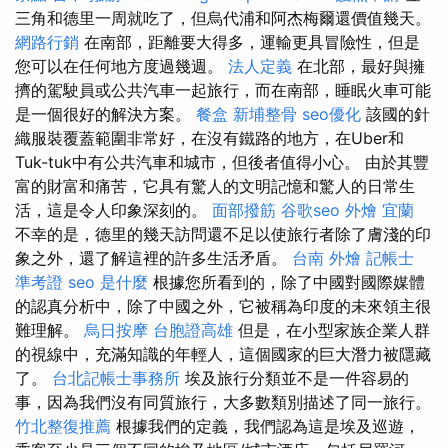
三角和德里一周就吃了，但烏代浦和阿杰梅爾還價值幾天。
網路行銷
在南部，距離要大得多，運輸更具冒險性，但是
您可以在任何地方度過幾週。
法人定義
在北部，最好與擁
擠的駕駛員或公共汽車一起旅行，而在南部，睡眠火車可能
是一個很好的解決方案。
餐盒
新埔整骨
seo優化
該國的針
織服裝覆蓋範圍非常好，在沒有鐵路的地方，在Uber和
Tuk-tuk中有公共汽車和城市，但後者值得小心。 由於其豐
富的財富和痛苦，它具有驚人的文明記憶和驚人的日常生
活，這是令人印象深刻的。
面部撥筋
谷歌seo
外燴 宜蘭
不幸的是，德里的幾天訪問還不足以使旅行者除了膚淺的印
象之外，還了解這裡的許多生活矛盾。
台南 外燴
記帳士
準考證
seo 是什麼
根據您所看到的，除了中國對國際媒體
的認真分析中，除了中國之外，它被稱為印度的未來領主很
難理解。
烏日按摩
台胞證高雄
但是，在小型家族企業人群
的視線中，充滿知識的年輕人，這個國家的巨大潛力被隱藏
了。
台北記帳士事務所
埃及旅行分類並不是一件容易的
事，因為我們沒有同質旅行，大多數類別描述了同一旅行。
竹北整復推薦
根據我們的定義，我們認為這是埃及巡遊，