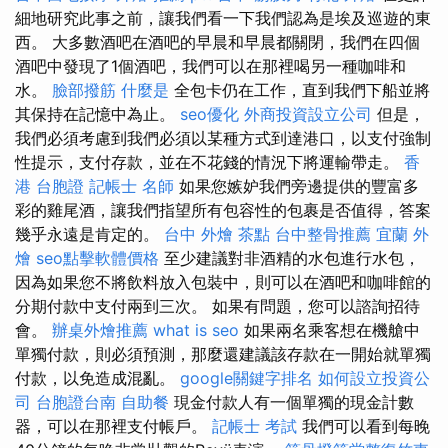
細地研究此事之前，讓我們看一下我們認為是埃及巡遊的東
西。 大多數酒吧在酒吧的早晨和早晨都關閉，我們在四個
酒吧中發現了1個酒吧，我們可以在那裡喝另一種咖啡和
水。
臉部撥筋
什麼是
全包卡仍在工作，直到我們下船並將
其保持在記憶中為止。
seo優化
外商投資設立公司
但是，
我們必須考慮到我們必須以某種方式到達港口，以支付強制
性提示，支付存款，並在不花錢的情況下將運輸帶走。
香
港 台胞證
記帳士 名師
如果您嫉妒我們旁邊提供的豐富多
彩的雞尾酒，讓我們指望所有包容性的包裹是否值得，答案
幾乎永遠是肯定的。
台中 外燴 茶點
台中整骨推薦
宜蘭 外
燴
seo點擊軟體價格
至少建議對非酒精的水包進行水包，
因為如果您不將飲料放入包裝中，則可以在酒吧和咖啡館的
分期付款中支付兩到三次。 如果有問題，您可以諮詢招待
會。
辦桌外燴推薦
what is seo
如果兩名乘客想在機艙中
單獨付款，則必須預測，那麼還建議該存款在一開始就單獨
付款，以免造成混亂。
google關鍵字排名
如何設立投資公
司
台胞證台南
自助餐
現金付款人有一個單獨的現金計數
器，可以在那裡支付帳戶。
記帳士 考試
我們可以看到每晚