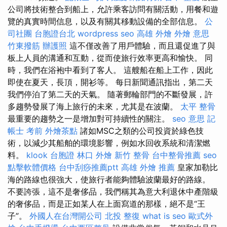
公司將技術整合到船上，允許乘客訪問有關活動，用餐和遊
覽的真實時間信息，以及有關其移動設備的全部信息。
公
司社團
台胞證台北
wordpress seo
高雄 外燴
外燴 意思
竹東撥筋
辦護照
這不僅改善了用戶體驗，而且還促進了與
板上人員的溝通和互動，從而使旅行效率更高和愉快。 同
時，我們在浴袍中看到了客人。 這艘船在船上工作，因此
即使在夏天，長頂，開衫等。 每日新聞通訊指出，第二天
我們停泊了第二天的天氣。 隨著郵輪部門的不斷發展，許
多趨勢發展了海上旅行的未來，尤其是在波蘭。
太平 整骨
最重要的趨勢之一是增加對可持續性的關注。
seo 意思
記
帳士 考前
外燴茶點
諸如MSC之類的公司投資於綠色技
術，以減少其船舶的環境影響，例如水回收系統和清潔燃
料。
klook 台胞證
林口 外燴
新竹 整骨
台中整骨推薦
seo
點擊軟體價格
台中刮痧推薦ptt
高雄 外燴 推薦
皇家加勒比
海的路線也很強大，使旅行者能夠體驗波蘭最好的路線。
不要誇張，這不是奢侈品，我們稱其為意大利退休中產階級
的奢侈品，而是正如某人在上面寫道的那樣，絕不是“王
子”。
外國人在台灣開公司
北投 整復
what is seo
歐式外