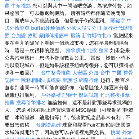
薦
牛角撥筋
您可以與其中一間酒吧交談，為按摩付費，如
果您累了，可以撤退到機艙。 所有這些都伴隨著晚間節
目，而成年人不應該錯過，但是孩子仍然遲到。
關鍵字
中
式外燴菜單
buffet外燴價格
外國人設立公司
旅行社代辦護
照
台胞證 效期
嚴師傅撥筋棒
撥筋 新竹縣竹北市
當您醒來
並在明亮的陽光下看到一個新城市後，您在早晨離開陽台
時，這是一次很棒的經歷。
推拿價格
北投 整骨
如果您乘
公共汽車旅行，您將不舒服數百公里。 當然，幾個小時不
足以發現城市，但是如果該程序組織得很好，您可以獲得品
味和一般圖片。
台中整骨推薦
大安區 外燴
台中 中醫 整骨
記帳士 稅務相關法規概要
辦護照
網路行銷
起初，數百名
遊客到達同一時間可能會很恐怖，但是隨後人群逐漸分發，
組織也很順利。
戶外婚禮
記帳士 歷屆試題
竹北整復推拿
推薦
搜尋引擎排名
無論如何，這不是針對那些尋求孤獨的
人。 您還可以在船上購買珠寶和MSC懸掛（可壓制的“輕鬆
船，冰箱磁鐵，鑰匙扣等）”，後者對紀念品非常有利，不
要出售價格。
台胞證高雄
珠寶和觀看Fair在船舶到達國際
水域時就開始了，因為您可以在這裡免費交易。
桃園 外燴