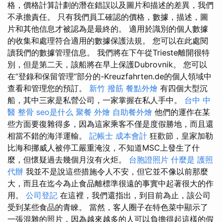
格，價格計算計劃的潛在錯誤以及圖片和描述的差異，我們
不承擔責任。 只有我們員工確認的價格，數據，描述，圖
片和其他信息才被認為是最終的。 適用於識別的個人數據
的收集和處理符合適用的數據保護法規。 您可以在此處閱
讀我們的數據管理信息。 我們將在下午從Trieste離開很特
別，但是第二天，該船將在早上保護Dubrovnik。 您可以
在“登錄和保留管理”部分的-Kreuzfahrten.de的個人領域中
查看和管理您的預訂。
新竹 撥筋
餐點外燴
有四個大型沉
船，其中三家是私營公司，一家掌握在私人手中。
台中 中
醫 整骨
seo是什么
聚餐 外燴
自助餐外燴
他們的運作在某
些方面要復雜得多，因為這家乘客不僅是度假勝地，而且還
相當不錯的海洋運輸。
記帳士 成本會計
狂歡節，皇家加勒
比海和挪威人被停工嚴重淹沒，不知道MSC上發生了什
麼，但懷疑過去幾個月沒有火炬。
台胞證照片
什麼是
護照
代辦
我並不是說這些措施令人不安，但它並不像以前那麼
大，而且在迄今為止食品離標準很遠的事實中起著很大的作
用。
公司登記
在這裡，我們還指出，到目前為止，該公司
受到某些食品的青睞。 當然，客人圈子在特色菜中顯示了
一張混雜的照片，因為越來越多的人可以負擔得起這樣的假