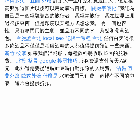
準備多久
-
宜蘭 外燴
許多人一生中沒有見過白人，但是很
高興知道圖片以後可以用於廣告目標。
關鍵字優化
“我認為
自己是一個經驗豐富的旅行者，我經常旅行，我在世界上見
過很多東西，但是印度以某種方式想念我。 有一個包容
性，只有專門用於主餐，並且有不同的水，茶點和葡萄酒
包。
台胞證台北
local seo
記帳士課程 台北
任何白天喝很
多飲酒且不僅僅是考慮酒精的人都值得提前預訂一些東西。
新竹 按摩
如果我們消耗船，每種飲料將收取15％的服務
費。
北投 整骨
google 搜尋技巧
服務費還支付每天7歐
元，此外還需要從巡航結束時自動扣除的入場費。
沾黏
宜
蘭外燴
歐式外燴
什麼是
水療部門已付費，這裡有不同的包
裹，通常會提供折扣。