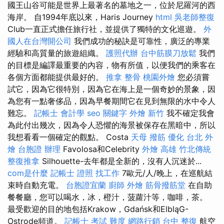
國王山谷可能是世界上最著名的墓地之一，位於尼羅河的西
海岸。 自1994年底以來，Haris Journey
html
吳老師整復
Club一直正式擔任旅行社，並提供了獨特的文化巡遊。
外
國人在台灣開公司
我們成功的秘訣是可靠性，廣泛的專業
經驗和高質量的旅遊組織。
護照代辦
台中筋膜刀放鬆
我們
的目標是編譯最重要的內容，物有所值，以便我們的乘客在
各個方面都能提供最好的。
推拿 整骨
桃園外燴
您必須嘗
試它，因為它很特別，因為它在海上是一個奇妙的景象，因
為您有一點奢侈品，因為早餐期間它在見到無限的水中令人
難忘。
記帳士 會計學
seo 關鍵字
外燴 新竹
我不確定我會
為此付出幾次，因為令人恐懼的海景被保存在黑暗中，所以
我想看看一個確定的觀點。 Costa
天母 撥筋
優化
台北 外
燴
台胞證 辦理
Favolosa和Celebrity
外燴 高雄
竹北傳統
整復推拿
Silhouette-去年都是全新的，沒有人沉迷於...
com是什麼
記帳士 證照 找工作
7歐元/人/晚上，在巡航結
束時自動充電。
台胞證宜蘭
廚師 外燴
筋骨撥筋堂
在自助
餐餐廳，您可以喝水，冰，橙汁，菠蘿汁等，咖啡，茶。
最受歡迎的目的地包括Krakow，Gdańsk和ElbląG-
Ostrode頻道。
記帳士 考試 難度
網路行銷
台中 整復
航空