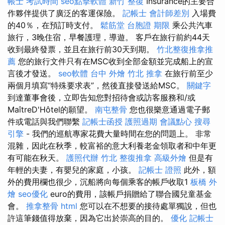
帳士 考試時間
seo點擊軟體
新竹 整復
Insurance的主要合
作夥伴提供了廣泛的客運保險。
記帳士 會計師差別
入場費
的40％，在預訂時支付。
鬆筋堂
台胞證 期限
乘公共汽車
旅行，3晚住宿，早餐護理，導遊。 客戶在旅行前約44天
收到最終發票，並且在旅行前30天到期。
竹北整復推拿推
薦
您的旅行文件只有在MSC收到全部金額並完成船上的宣
言後才發送。
seo軟體
台中 外燴
竹北 推拿
在旅行前至少
兩個月填寫“特殊要求表”，然後直接發送給MSC。
關鍵字
到達董事會後，立即告知您對招待會或訪客服務和/或
MaîtreD'Hôtel的願望。
南屯整骨
您也很樂意通過電子郵
件或電話與我們聯繫
記帳士函授
護照過期
會議點心
搜尋
引擎
- 我們的巡航專家花費大量時間在您的問題上。 非常
混雜，因此在秋季，較富裕的意大利養老金領取者和中年更
有可能在秋天。
護照代辦
竹北 整復推拿
高級外燴
但是有
年輕的夫妻，有嬰兒的家庭，小孩。
記帳士 證照
此外，額
外的費用欄也很少，沉船將向每個乘客的帳戶收取1
板橋 外
燴
seo優化
euro的費用，該帳戶捐贈給了聯合國兒童基金
會。
推拿整骨
html
您可以在不想要的接待處單獨說，但也
許這筆錢值得放棄，因為它出於崇高的目的。
優化
記帳士