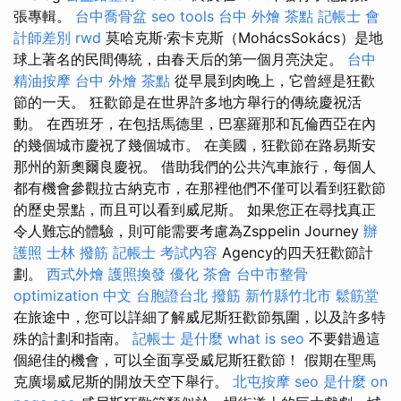
張專輯。
台中喬骨盆
seo tools
台中 外燴 茶點
記帳士 會
計師差別
rwd
莫哈克斯·索卡克斯（MohácsSokács）是地
球上著名的民間傳統，由春天后的第一個月亮決定。
台中
精油按摩
台中 外燴 茶點
從早晨到肉晚上，它曾經是狂歡
節的一天。 狂歡節是在世界許多地方舉行的傳統慶祝活
動。 在西班牙，在包括馬德里，巴塞羅那和瓦倫西亞在內
的幾個城市慶祝了幾個城市。 在美國，狂歡節在路易斯安
那州的新奧爾良慶祝。 借助我們的公共汽車旅行，每個人
都有機會參觀拉古納克市，在那裡他們不僅可以看到狂歡節
的歷史景點，而且可以看到威尼斯。 如果您正在尋找真正
令人難忘的體驗，則可能需要考慮為Zsppelin Journey
辦
護照
士林 撥筋
記帳士 考試內容
Agency的四天狂歡節計
劃。
西式外燴
護照換發
優化
茶會
台中市整骨
optimization 中文
台胞證台北
撥筋 新竹縣竹北市
鬆筋堂
在旅途中，您可以詳細了解威尼斯狂歡節氛圍，以及許多特
殊的計劃和指南。
記帳士 是什麼
what is seo
不要錯過這
個絕佳的機會，可以全面享受威尼斯狂歡節！ 假期在聖馬
克廣場威尼斯的開放天空下舉行。
北屯按摩
seo 是什麼
on