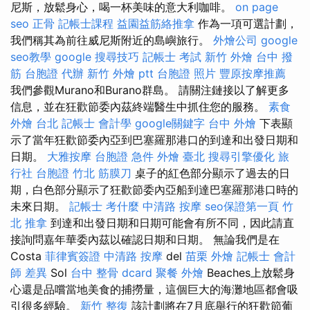
尼斯，放鬆身心，喝一杯美味的意大利咖啡。
on page
seo
正骨
記帳士課程
益園益筋絡推拿
作為一項可選計劃，
我們稱其為前往威尼斯附近的島嶼旅行。
外燴公司
google
seo教學
google 搜尋技巧
記帳士 考試
新竹 外燴
台中 撥
筋
台胞證 代辦
新竹 外燴 ptt
台胞證 照片
豐原按摩推薦
我們參觀Murano和Burano群島。 請關注鏈接以了解更多
信息，並在狂歡節委內茲終端醫生中抓住您的服務。
素食
外燴 台北
記帳士 會計學
google關鍵字
台中 外燴
下表顯
示了當年狂歡節委內亞到巴塞羅那港口的到達和出發日期和
日期。
大雅按摩
台胞證 急件
外燴 臺北
搜尋引擎優化
旅
行社 台胞證
竹北 筋膜刀
桌子的紅色部分顯示了過去的日
期，白色部分顯示了狂歡節委內亞船到達巴塞羅那港口時的
未來日期。
記帳士 考什麼
中清路 按摩
seo保證第一頁
竹
北 推拿
到達和出發日期和日期可能會有所不同，因此請直
接詢問嘉年華委內茲以確認日期和日期。 無論我們是在
Costa
菲律賓簽證
中清路 按摩
del
苗栗 外燴
記帳士 會計
師 差異
Sol
台中 整骨 dcard
聚餐 外燴
Beaches上放鬆身
心還是品嚐當地美食的捕撈量，這個巨大的海灘地區都會吸
引很多經驗。
新竹 整復
該計劃將在7月底舉行的狂歡節葡