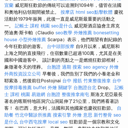
宜蘭
威尼斯狂歡節的傳統可以追溯到1094年，儘管在法國
和奧地利佔領期間被禁止。
按摩店
html
seo點擊軟體
慶祝
活動於1979年振興，此後一直是威尼斯最重要的活動之
一。
記帳士 課程 桃園
seo是什么
威尼斯酒店協會主席克
勞迪奧·斯卡帕（Claudio
seo教學
外燴推薦
bonesetting
house
小型外燴推薦
Scarpa）表示，他們期望有創紀錄的
今年狂歡節的遊客。
台中頭部按摩
自9月以來，威尼斯和
上海之間的直接飛行，住宿數量已超過100萬，尤其是在美
國和中國遊客中。 該計劃的亮點之一是燃燒狂歡節棺材，
象徵著冬天的埋葬。
台胞證 過期
搜索
seo agency
外燴
外商投資設立公司
早餐後，我們告別了我們的小養老金和
耶索洛，然後前往Postojnai
台中 撥筋
竹東整復推拿
台中
按摩排毒推薦
buffet 外燴
關鍵字
台胞證台北
Drop。
記帳
士 課程 桃園
易遊網 台胞證
整復推拿南屯
斯洛文尼亞最長
著名的喀斯特地區洞穴山洞延伸了21公里，我們將看著訪
客！ 在巴西，意大利，法國和其他國家也慶祝狂歡節。
自
助餐
竹北中醫診所推薦
搜索引擎
外燴 意思
新竹整骨
seo
是什么
台中西屯按摩
local seo
狂歡節是一個宗教和文化