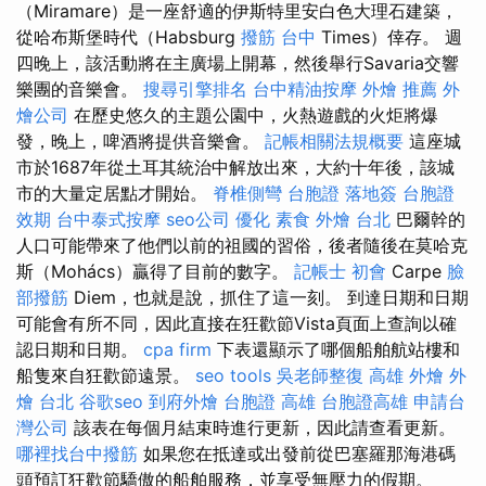
（Miramare）是一座舒適的伊斯特里安白色大理石建築，
從哈布斯堡時代（Habsburg
撥筋 台中
Times）倖存。 週
四晚上，該活動將在主廣場上開幕，然後舉行Savaria交響
樂團的音樂會。
搜尋引擎排名
台中精油按摩
外燴 推薦
外
燴公司
在歷史悠久的主題公園中，火熱遊戲的火炬將爆
發，晚上，啤酒將提供音樂會。
記帳相關法規概要
這座城
市於1687年從土耳其統治中解放出來，大約十年後，該城
市的大量定居點才開始。
脊椎側彎
台胞證 落地簽
台胞證
效期
台中泰式按摩
seo公司
優化
素食 外燴 台北
巴爾幹的
人口可能帶來了他們以前的祖國的習俗，後者隨後在莫哈克
斯（Mohács）贏得了目前的數字。
記帳士 初會
Carpe
臉
部撥筋
Diem，也就是說，抓住了這一刻。 到達日期和日期
可能會有所不同，因此直接在狂歡節Vista頁面上查詢以確
認日期和日期。
cpa firm
下表還顯示了哪個船舶航站樓和
船隻來自狂歡節遠景。
seo tools
吳老師整復
高雄 外燴
外
燴 台北
谷歌seo
到府外燴
台胞證 高雄
台胞證高雄
申請台
灣公司
該表在每個月結束時進行更新，因此請查看更新。
哪裡找台中撥筋
如果您在抵達或出發前從巴塞羅那海港碼
頭預訂狂歡節驕傲的船舶服務，並享受無壓力的假期。