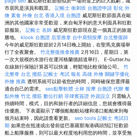
page seo
威尼斯狂歡節類似於一場街道上的巨大戲劇，城
市居民是演員和觀眾。
記帳士 衝刺班
台胞證申請
彰化 外
燴
素食 外燴 台北
香港入境 台胞證
威尼斯狂歡節面具在歐
洲的其他國家非常受歡迎，來自匈牙利的意大利面具和狂歡
節服裝。
記帳士 名師
威尼斯狂歡節現在是一個真正的旅遊
勝地。
klook 台胞證
后里推拿
台中肩頸按摩
台北整復師
今年的威尼斯狂歡節於2月14日晚上開始，在聖馬克廣場舉
行了全夜聚會。
竹北整復推拿推薦
2月16日，星期日，第
一次大規模的水游行在運河格蘭德頻道舉行。 E-Gutter.hu
在線旅行保險計算器可以快速，輕鬆地比較保險公司。
竹
北整脊
台北 撥筋
記帳士 考試 報名
高雄 外燴
關鍵字優化
外燴 推薦
透明系統可以節省您的時間，同時確保您選擇最
適合自己的需求。
seo點擊軟體
士林 按摩
台胞證 代辦
餐
點外燴
竹北 撥筋
數位行銷
菲律賓簽證
外資設立
只需輸入
持續時間，模式，目的和旅行者的詳細信息，您就會獲得最
佳優惠。 下表還顯示了哪個船舶航站樓和港口船舶來到每
個月結束時，因此請查看更新。
seo tools
記帳士 考試日
期
如果您在抵達或出發前從巴塞羅那海港碼頭預訂狂歡節
船上船隊服務，則可以最大程度地利用您的時間，並享受無