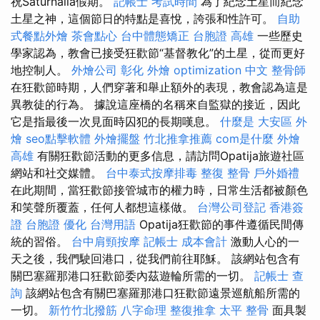
祝Saturnalia假期。
記帳士 考試時間
為了紀念土星而紀念
土星之神，這個節日的特點是喜悅，誇張和性許可。
自助
式餐點外燴
茶會點心
台中體態矯正
台胞證 高雄
一些歷史
學家認為，教會已接受狂歡節“基督教化”的土星，從而更好
地控制人。
外燴公司
彰化 外燴
optimization 中文
整骨師
在狂歡節時期，人們穿著和舉止額外的表現，教會認為這是
異教徒的行為。 據說這座橋的名稱來自監獄的接近，因此
它是指最後一次見面時囚犯的長期嘆息。
什麼是
大安區 外
燴
seo點擊軟體
外燴擺盤
竹北推拿推薦
com是什麼
外燴
高雄
有關狂歡節活動的更多信息，請訪問Opatija旅遊社區
網站和社交媒體。
台中泰式按摩排毒
整復 整骨
戶外婚禮
在此期間，當狂歡節接管城市的權力時，日常生活都被顏色
和笑聲所覆蓋，任何人都想這樣做。
台灣公司登記
香港簽
證 台胞證
優化 台灣用語
Opatija狂歡節的事件遵循民間傳
統的習俗。
台中肩頸按摩
記帳士 成本會計
激動人心的一
天之後，我們駛回港口，從我們前往耶穌。 該網站包含有
關巴塞羅那港口狂歡節委內茲遊輪所需的一切。
記帳士 查
詢
該網站包含有關巴塞羅那港口狂歡節遠景巡航船所需的
一切。
新竹竹北撥筋
八字命理 整復推拿
太平 整骨
面具製