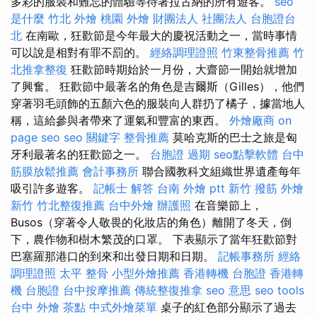
多彩的服裝和難忘的體驗等待著拉古納的所有遊客。
seo
是什麼
竹北 外燴
桃園 外燴
財團法人 社團法人
台胞證台
北
在南歐，狂歡節是今年最大的慶祝活動之一，當時事情
可以說是相對有罪不罰的。
經絡調理證照
竹東整骨推薦
竹
北推拿整復
狂歡節時期始於一月份，大齋節一開始就增加
了興奮。 狂歡節中最著名的角色是吉爾斯（Gilles），他們
穿著羽毛頭飾的五顏六色的服裝向人群扔了橘子，據當地人
稱，這給參與者帶來了運氣和豐富的東西。
外燴廠商
on
page seo
seo 關鍵字
整骨推薦
莫哈克斯的巴士之旅是匈
牙利最著名的狂歡節之一。
台胞證 過期
seo點擊軟體
台中
筋膜放鬆推薦
會計事務所
聯合國教科文組織世界遺產每年
吸引許多遊客。
記帳士 解答
台南 外燴 ptt
新竹 撥筋
外燴
新竹
竹北整復推薦
台中外燴
辦護照
在音樂節上，
Busos（穿著令人敬畏的化妝店的角色）離開了冬天，倒
下，農作物和樹木繁茂的口罩。 下表顯示了當年狂歡節對
巴塞羅那港口的到來和出發日期和日期。
記帳事務所
經絡
調理證照
太平 整骨
小型外燴推薦
香港轉機 台胞證
香港轉
機 台胞證
台中按摩推薦
傳統整復推拿
seo 意思
seo tools
台中 外燴 茶點
中式外燴菜單
桌子的紅色部分顯示了過去