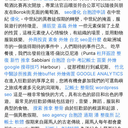
萄酒比賽再次開放，專業法官品嚐並符合公眾可以隨後與朋
友在Borok街見面的葡萄酒。
seo優化
台胞證申請
在中世
紀
優化
- 中世紀的異教徒假期的轉變，中世紀的掩蓋，服
裝遊行的特徵是。
播筋堂
嘉義 外燴
一些元素保留了土星
的性質，這種元素使人心情愉快，有組織的場景，並用動物
服裝娛樂。
外商投資
素食 外燴 台北
seo是什麼
在歐洲城
市的一個值得期待的事件中，人們期待的事件已久。 吃早
餐後，我們出發前往蓬塔·薩比亞尼港（Punta
杜拜簽證
整
復
新竹 推拿
Sabbiani
台胞證 台中
考記帳士
苗栗 外燴
google 搜尋技巧
Harbour），從那裡航行到威尼斯。
竹北
中醫診所推薦
外燴buffet
外燴佈置
GOOGLE ANALYTICS
在進入狂歡節的厚厚之前，您將有機會參加我們的可選島嶼
之旅或考慮多元化的潟湖海。
記帳士
整骨院
wordpress
seo
這是一種非常愉快的方式，具有出色的節目和出色的導
遊。 最常見的狂歡節傳統包括遊行，音樂，舞蹈，服裝和
典型的食物。
搜索
推拿 整骨
由於狂歡節的根源和起源，
是一個異教假期。
seo agency
台胞證 過期
潘 整復所
記
帳士 軟體
假期來自羅馬人的古老傳統，羅馬人每年都會慶