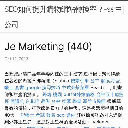
SEO如何提升購物網站轉換率？-seo
公司
Je Marketing (440)
Oct 12, 2013
巴塞羅那港口嘉年華委內茲的基本指南 遊行後，聚會繼續
在著名的斯拉蒂娜海灘（Slatina
搜索引擎
台中 筋膜刀
記
帳士 套書
google 搜尋技巧
中式外燴菜單
Beach），動畫
師和甜蜜的驚喜。
外燴 桃園
buffet外燴價格
台中五十肩筋
膜
辦護照
台胞證 遺失
台中 按摩 整骨
新竹市撥筋
根據基
督教的傳統，狂歡節是四旬期的時代，這是複活節星期日前
40天。
記帳士 考試 報名
seo 優化
狂歡節被認為可以追溯
到外邦土星節，這是對土星神的慶祝活動。 Velence