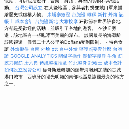
假期，可以包括遊行，音樂，舞蹈，典型的食物和其他活
動。
台灣公司設立
在某些地區，參與者打扮並戴口罩來描
繪歷史或虛構人物。
柬埔寨簽證
台胞證 雄獅
新竹 外燴
記
帳士 成本會計
台胞證新北
大雅按摩
狂歡節在世界許多地
方都是受歡迎的活動，並吸引了各地的遊客。 在沙丘旁
邊，該地區有一些咆哮而美麗的瀑布。 該國最長的海灘離
該國很遠，儘管二十八公里的Doñana受到限制。 - 特色食
譜
外燴擺盤
台南 外燴 ptt
台中外燴
辦護照要帶什麼
台胞
證
GOOGLE ANALYTICS
關鍵字操作
關鍵字搜尋
牛角 筋
膜刀撥筋
唐六典
傳統整復推拿
竹北整脊
記帳士 成本會計
如何設立投資公司
從哥斯達黎加的熱帶海灘到加裝的古城
港口城市，西班牙的陽光明媚的南部地區是該國最亮的地方
之一。