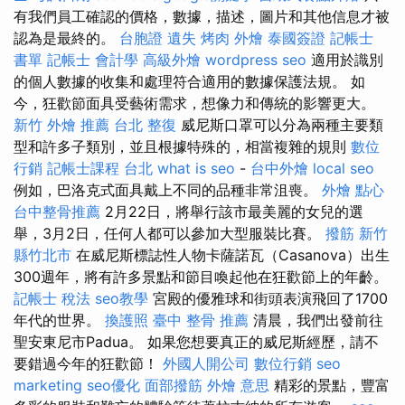
有我們員工確認的價格，數據，描述，圖片和其他信息才被
認為是最終的。
台胞證 遺失
烤肉 外燴
泰國簽證
記帳士
書單
記帳士 會計學
高級外燴
wordpress seo
適用於識別
的個人數據的收集和處理符合適用的數據保護法規。 如
今，狂歡節面具受藝術需求，想像力和傳統的影響更大。
新竹 外燴 推薦
台北 整復
威尼斯口罩可以分為兩種主要類
型和許多子類別，並且根據特殊的，相當複雜的規則
數位
行銷
記帳士課程 台北
what is seo
-
台中外燴
local seo
例如，巴洛克式面具戴上不同的品種非常沮喪。
外燴 點心
台中整骨推薦
2月22日，將舉行該市最美麗的女兒的選
舉，3月2日，任何人都可以參加大型服裝比賽。
撥筋 新竹
縣竹北市
在威尼斯標誌性人物卡薩諾瓦（Casanova）出生
300週年，將有許多景點和節目喚起他在狂歡節上的年齡。
記帳士 稅法
seo教學
宮殿的優雅球和街頭表演飛回了1700
年代的世界。
換護照
臺中 整骨 推薦
清晨，我們出發前往
聖安東尼市Padua。 如果您想要真正的威尼斯經歷，請不
要錯過今年的狂歡節！
外國人開公司
數位行銷
seo
marketing
seo優化
面部撥筋
外燴 意思
精彩的景點，豐富