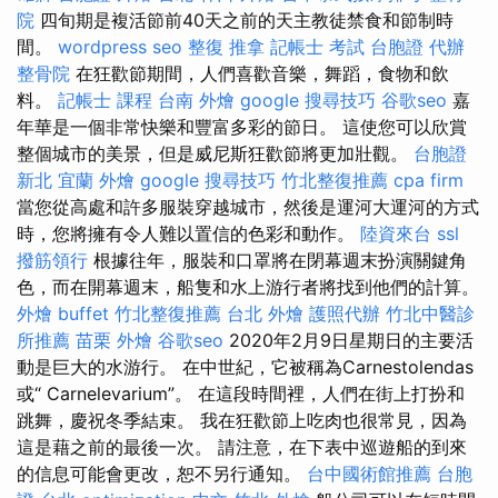
院
四旬期是複活節前40天之前的天主教徒禁食和節制時
間。
wordpress seo
整復 推拿
記帳士 考試
台胞證 代辦
整骨院
在狂歡節期間，人們喜歡音樂，舞蹈，食物和飲
料。
記帳士 課程
台南 外燴
google 搜尋技巧
谷歌seo
嘉
年華是一個非常快樂和豐富多彩的節日。 這使您可以欣賞
整個城市的美景，但是威尼斯狂歡節將更加壯觀。
台胞證
新北
宜蘭 外燴
google 搜尋技巧
竹北整復推薦
cpa firm
當您從高處和許多服裝穿越城市，然後是運河大運河的方式
時，您將擁有令人難以置信的色彩和動作。
陸資來台
ssl
撥筋領行
根據往年，服裝和口罩將在閉幕週末扮演關鍵角
色，而在開幕週末，船隻和水上游行者將找到他們的計算。
外燴 buffet
竹北整復推薦
台北 外燴
護照代辦
竹北中醫診
所推薦
苗栗 外燴
谷歌seo
2020年2月9日星期日的主要活
動是巨大的水游行。 在中世紀，它被稱為Carnestolendas
或“ Carnelevarium”。 在這段時間裡，人們在街上打扮和
跳舞，慶祝冬季結束。 我在狂歡節上吃肉也很常見，因為
這是藉之前的最後一次。 請注意，在下表中巡遊船的到來
的信息可能會更改，恕不另行通知。
台中國術館推薦
台胞