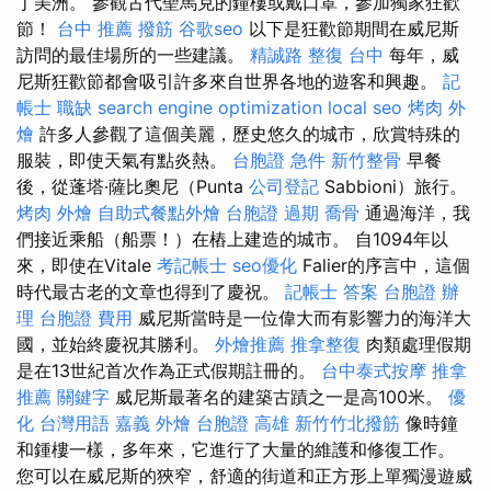
丁美洲。 參觀古代聖馬克的鐘樓或戴口罩，參加獨家狂歡
節！
台中 推薦 撥筋
谷歌seo
以下是狂歡節期間在威尼斯
訪問的最佳場所的一些建議。
精誠路 整復 台中
每年，威
尼斯狂歡節都會吸引許多來自世界各地的遊客和興趣。
記
帳士 職缺
search engine optimization
local seo
烤肉 外
燴
許多人參觀了這個美麗，歷史悠久的城市，欣賞特殊的
服裝，即使天氣有點炎熱。
台胞證 急件
新竹整骨
早餐
後，從蓬塔·薩比奧尼（Punta
公司登記
Sabbioni）旅行。
烤肉 外燴
自助式餐點外燴
台胞證 過期
喬骨
通過海洋，我
們接近乘船（船票！）在樁上建造的城市。 自1094年以
來，即使在Vitale
考記帳士
seo優化
Falier的序言中，這個
時代最古老的文章也得到了慶祝。
記帳士 答案
台胞證 辦
理
台胞證 費用
威尼斯當時是一位偉大而有影響力的海洋大
國，並始終慶祝其勝利。
外燴推薦
推拿整復
肉類處理假期
是在13世紀首次作為正式假期註冊的。
台中泰式按摩
推拿
推薦
關鍵字
威尼斯最著名的建築古蹟之一是高100米。
優
化 台灣用語
嘉義 外燴
台胞證 高雄
新竹竹北撥筋
像時鐘
和鍾樓一樣，多年來，它進行了大量的維護和修復工作。
您可以在威尼斯的狹窄，舒適的街道和正方形上單獨漫遊威