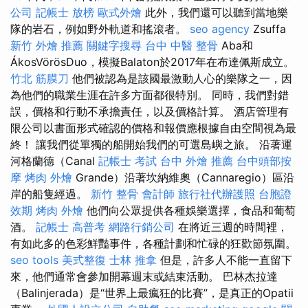
公司
記帳士 放榜
歐式外燴
此外，我們還可以聽到當地樂
隊的岩石，例如野外軌道和搖滾者。
seo agency
Zsuffa
新竹 外燴 推薦
關鍵字搜尋
台中 中醫 整骨
Aba和
ÁkosVörösDuo，模擬Balaton於2017年在布達佩斯成立。
竹北 筋膜刀
他們被認為是該國最激動人心的樂隊之一，因
為他們的職業生涯在許多方面都很特別。 同時，我們對錯
誤，價格和行動不承擔責任，以及價格計算。 酒店管理有
限公司以書面形式確認的價格和報價應根據自由空間視為最
終！ 讓我們從單獨的船開始我們的可選島嶼之旅。 沿著運
河格蘭德（Canal
記帳士 考試
台中 外燴 推薦
台中頭部按
摩
烤肉 外燴
Grande）沿著坎納維奧（Cannaregio）區沿
岸的船隻經過。
新竹 整骨
會計師
旅行社代辦護照
台胞證
效期
烤肉 外燴
他們向公眾提供各種娛樂選擇，食品和葡萄
酒。
記帳士 高普考
網路行銷公司
在將近三週的時間裡，
有如此多的色彩鮮豔事件，各種計劃和忙碌的狂歡節氛圍。
seo tools
美式整復
士林 推拿
但是，許多人不能一直留下
來，他們通常會參加開幕週末或結束活動。 巴林杰拉達
（Balinjerada）是“世界上最瘋狂的比賽”，是真正的Opatii