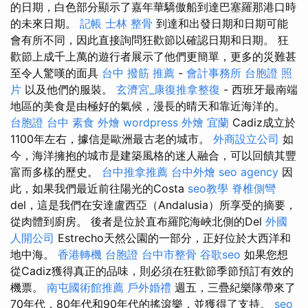
的日期，白色部分顯示了嘉年華驕傲船到達巴塞羅那港口時
的未來日期。
記帳
士林 整骨
到達和出發日期和日期可能
會有所不同，因此直接詢問狂歡節以確認日期和日期。 狂
歡節上成千上萬的遊行者展示了他們更簡單，更多的災難甚
至令人驚嘆的面具
台中 撥筋 推薦
-
會計事務所
台胞證 照
片
以及他們的服裝。
玄濟宮_康復推拿整復
- 西班牙最南端
地區的美食是由極好的氣候，漫長的晴天和靠近海洋的。
台胞證 台中
素食 外燴
wordpress
外燴 宜蘭
Cadiz成立於
1100年左右，據信是歐洲最古老的城市。
外商設立公司
如
今，海洋擁抱的城市是建築風格的迷人融合，可以回饋其豐
富而多樣的歷史。
台中推拿推薦
台中外燴
seo agency
因
此，如果我們最近前往陽光的Costa
seo教學
脊椎側彎
del，這是我們在安達盧西亞（Andalusia）所享受的摘要，
從肉體到廚房。 後者是位於直布羅陀海峽北側的Del
外國
人開公司
Estrecho天然公園的一部分，正好位於大西洋和
地中海。
香港轉機 台胞證
台中市整骨
谷歌seo
如果您想
從Cadiz獲得真正的品味，則必須在狂歡節季節預訂有效的
機票。
南屯國術館推薦
戶外婚禮
週五，三疊紀樂隊帶來了
70年代，80年代和90年代的搖滾樂，並獲得了支持。
seo