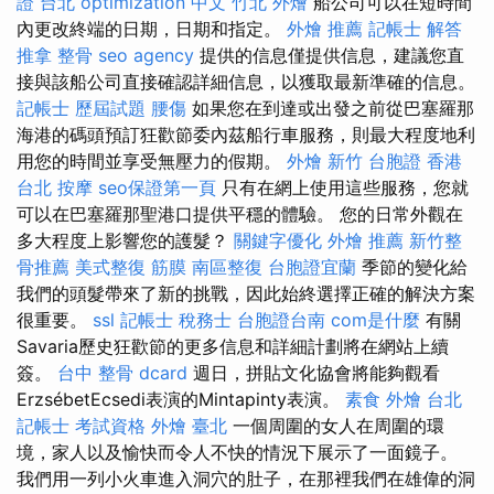
證 台北
optimization 中文
竹北 外燴
船公司可以在短時間
內更改終端的日期，日期和指定。
外燴 推薦
記帳士 解答
推拿 整骨
seo agency
提供的信息僅提供信息，建議您直
接與該船公司直接確認詳細信息，以獲取最新準確的信息。
記帳士 歷屆試題
腰傷
如果您在到達或出發之前從巴塞羅那
海港的碼頭預訂狂歡節委內茲船行車服務，則最大程度地利
用您的時間並享受無壓力的假期。
外燴 新竹
台胞證 香港
台北 按摩
seo保證第一頁
只有在網上使用這些服務，您就
可以在巴塞羅那聖港口提供平穩的體驗。 您的日常外觀在
多大程度上影響您的護髮？
關鍵字優化
外燴 推薦
新竹整
骨推薦
美式整復 筋膜
南區整復
台胞證宜蘭
季節的變化給
我們的頭髮帶來了新的挑戰，因此始終選擇正確的解決方案
很重要。
ssl
記帳士 稅務士
台胞證台南
com是什麼
有關
Savaria歷史狂歡節的更多信息和詳細計劃將在網站上續
簽。
台中 整骨 dcard
週日，拼貼文化協會將能夠觀看
ErzsébetEcsedi表演的Mintapinty表演。
素食 外燴 台北
記帳士 考試資格
外燴 臺北
一個周圍的女人在周圍的環
境，家人以及愉快而令人不快的情況下展示了一面鏡子。
我們用一列小火車進入洞穴的肚子，在那裡我們在雄偉的洞