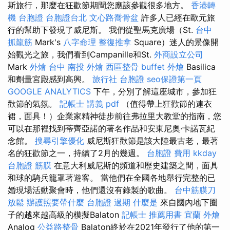
斯旅行，那麼在狂歡節期間您應該參觀很多地方。
香港轉
機 台胞證
台胞證台北
文心路喬骨盆
許多人已經在歐元旅
行的幫助下發現了威尼斯。 我們從聖馬克廣場（St.
台中
抓龍筋
Mark's
八字命理 整復推拿
Square）迷人的景像開
始觀光之旅，我們看到Campanille和St.
外商設立公司
Mark
外燴 台中
南投 外燴
西區整骨
buffet 外燴
Basilica
和劑量宮殿感到高興。
旅行社 台胞證
seo保證第一頁
GOOGLE ANALYTICS
下午，分別了解這座城市，參加狂
歡節的氣氛。
記帳士 講義 pdf
（值得帶上狂歡節的連衣
裙，面具！）企業家精神徒步前往弗拉里大教堂的指南，您
可以在那裡找到蒂齊亞諾的著名作品和安東尼奧·卡諾瓦紀
念館。
搜尋引擎優化
威尼斯狂歡節是該大陸最古老，最著
名的狂歡節之一，持續了2月的幾週。
台胞證 費用
kkday
台胞證
筋膜
在意大利威尼斯的頻道和歷史建築之間，面具
和球的騎兵籠罩著遊客。 當他們在全國各地舉行完整的已
婚現場活動聚會時，他們還沒有錄製的歌曲。
台中筋膜刀
放鬆
辦護照要帶什麼
台胞證 過期
什麼是
來自國內地下圈
子的越來越高級的模擬Balaton
記帳士 推薦用書
宜蘭 外燴
Analog
公益路整骨
Balaton終於在2021年發行了他的第一