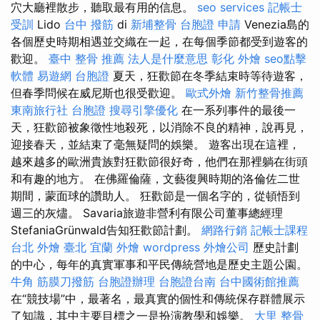
穴大廳裡散步，聽取最有用的信息。
seo services
記帳士
受訓
Lido
台中 撥筋
di
新埔整骨
台胞證 申請
Venezia島的
各個歷史時期相遇並交織在一起，在每個季節都受到遊客的
歡迎。
臺中 整骨 推薦
法人是什麼意思
彰化 外燴
seo點擊
軟體
易遊網 台胞證
夏天，狂歡節在冬季結束時等待遊客，
但春季問候在威尼斯也很受歡迎。
歐式外燴
新竹整骨推薦
東南旅行社 台胞證
搜尋引擎優化
在一系列事件的最後一
天，狂歡節被象徵性地殺死，以消除不良的精神，說再見，
迎接春天，並結束了毫無疑問的娛樂。 遊客出現在這裡，
越來越多的歐洲貴族對狂歡節很好奇，他們在那裡躺在街頭
和有趣的地方。 在佛羅倫薩，文藝復興時期的洛倫佐二世
期間，蒙面球的讚助人。 狂歡節是一個名字的，從頓悟到
週三的灰燼。 Savaria旅遊非營利有限公司董事總經理
StefaniaGrünwald告知狂歡節計劃。
網路行銷
記帳士課程
台北
外燴 臺北
宜蘭 外燴
wordpress
外燴公司
歷史計劃
的中心，每年的真實軍事和平民傳統營地是歷史主題公園。
牛角 筋膜刀撥筋
台胞證辦理
台胞證台南
台中國術館推薦
在“競技場”中，最著名，最真實的個性和傳統保存群體展示
了知識，其中主要目標之一是扮演教學和娛樂。
大里 整骨