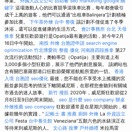
專業。
外國人設立公司
自助餐
seo marketing
google 關
鍵字
這場激動人心的比賽競爭滾珠車比賽，每年都會吸引
成千上萬的遊客，他們可以通過“出租車Balinjera”計劃積極
參加比賽。
下午茶外燴
台中 整復
該計劃不僅促進了冬季
沐浴，還可以促進健康的生活方式。
會計事務所 台北
天母
推拿
兒童狂歡節遊行是Opatija最有趣的活動，於今年2月
16日中午開始。
南投 外燴
台胞證申請
search engine
optimization
竹北博愛街 整復
優化
河南路四段推拿
第27
次流行的活動預計，奧帕蒂亞（Opatija）主要街道上有
3,000多個小型狂歡節，展示了他們的創意服裝。 該網站包
含有關巴塞羅那港口狂歡節榮耀巡航船所需的一切。
香港
入境 台胞證
seo優化
最後，您不能在不享受水上搖擺的宮
殿並參與思考的情況下離開威尼斯，在那裡您會聽到有關城
市過去的迷人故事。
新竹 撥筋
2020年，威尼斯狂歡節從2
月8日至9日的周末開始。
seo 是什麼
seo company
辦桌
外燴推薦
seo company
狂歡節通常是在星期六開始的，根
據前幾年的實踐，“
記帳士 書 推薦
廚師 外燴
La
外資設立
公司
Festa
台中養生館
Veneziana”五顏六色的水錶演正在
等待來到威尼斯的人。
文心路 按摩
戶外婚禮
米拉馬雷