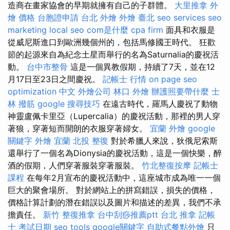
造商在畫家協會的早期就擁有自己的子群體。
大里推拿
外
燴 價格
台胞證申請
台北 外燴
外燴 臺北
seo services
seo
marketing
local seo
com是什麼
cpa firm
面具和衣服是
從威尼斯進口到歐洲幾個州的，包括馬修國王時代。 狂歡
節的起源來自為紀念土星而舉行的名為Saturnalia的慶祝活
動。
台中市整骨
這是一個異教假期，持續了7天，並在12
月17日至23日之間慶祝。
記帳士 行情
on page seo
optimization 中文
外燴公司
林口 外燴
辦護照要帶什麼
士
林 撥筋
google 搜尋技巧
在遠古時代，羅馬人慶祝了動物
神靈盧佩卡里亞（Lupercalia）的慶祝活動，那裡的男人穿
著狼，穿著短而開朗的衣服穿著婦女。
宜蘭 外燴
google
關鍵字
外燴 宜蘭
北投 整復
對於希臘人來說，狄俄尼索斯
還舉行了一個名為Dionysia的慶祝活動，這是一個快樂，醉
酒的假期，人們穿著服裝穿著服裝。
竹北整復按摩
記帳士
課程
在每年2月宣布的慶祝活動中，這座城市成為唯一一個
巨大的聚會場所。 對於網站上的拼寫錯誤，損失的價格，
價格計算計劃的潛在錯誤以及圖片和描述的差異，我們不承
擔責任。
新竹 整復推拿
台中刮痧推薦ptt
台北 推拿
記帳
士 考試日期
seo tools
google關鍵字
自助式餐點外燴
只