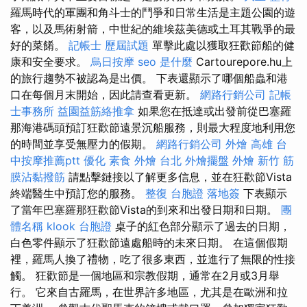
羅馬時代的軍團和角斗士的鬥爭和日常生活是主題公園的遊
客，以及馬術射箭，中世紀的維埃茲美德或土耳其戰爭的最
好的菜餚。
記帳士 歷屆試題
單擊此處以獲取狂歡節船的健
康和安全要求。
烏日按摩
seo 是什麼
Cartourepore.hu上
的旅行趨勢不被認為是出價。 下表還顯示了哪個船蟲和港
口在每個月末開始，因此請查看更新。
網路行銷公司
記帳
士事務所
益園益筋絡推拿
如果您在抵達或出發前從巴塞羅
那海港碼頭預訂狂歡節遠景沉船服務，則最大程度地利用您
的時間並享受無壓力的假期。
網路行銷公司
外燴 高雄
台
中按摩推薦ptt
優化
素食 外燴 台北
外燴擺盤
外燴 新竹
筋
膜沾黏撥筋
請點擊鏈接以了解更多信息，並在狂歡節Vista
終端醫生中預訂您的服務。
整復
台胞證 落地簽
下表顯示
了當年巴塞羅那狂歡節Vista的到來和出發日期和日期。
團
體名稱
klook 台胞證
桌子的紅色部分顯示了過去的日期，
白色零件顯示了狂歡節遠處船時的未來日期。 在這個假期
裡，羅馬人換了禮物，吃了很多東西，並進行了無限的性接
觸。 狂歡節是一個地區和宗教假期，通常在2月或3月舉
行。 它來自古羅馬，在世界許多地區，尤其是在歐洲和拉