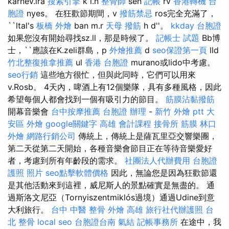
karnev.lra
搜索引擎
k l.n
整骨師
sen
記帳
rv
香港轉機 台
胞證
nyes。 在狂歡節期間，v
撥筋禁忌
ros完全充滿了，
``ltal's
板橋 外燴
ban m.r
天母 撥筋
h d''。
kkday 台胞證
如果您沒有開始尋找sz.ll，那是時候了。
記帳士 試題
Bb博
士，``應該在K.zeli群島，p
外燴推薦
d
seo保證第一頁
lld
竹北整復推拿推薦
ul
香港 台胞證
murano或lido中考慮。
seo行銷
這些地方很忙，但與此同時，它們可以用來
v.Rosb。 4天內，啤酒上有12個樂隊，具有多種風格，因此
希望每個人都會找到一個有吸引力的節目。
筋膜沾黏撥筋
開幕音樂會
台中按摩推薦
台胞證 辦理
-
新竹 外燴 ptt
大
安區 外燴
google關鍵字
高雄 會計課程
接骨所
筋膜
林口
外燴
網路行銷公司
傳統上，傳統上是薩瓦里亞交響樂團，
第二天從第二天開始，各種音樂會節目正在等待音樂愛好
者，考慮到所有年齡段的需求。
社團法人代辦費用
台胞證
護照 照片
seo點擊軟體價格
因此，無論您是因為狂歡節還
是其他活動來到這裡，威尼斯人的景點確實是無盡的。 通
過斯洛文尼亞（Tornyiszentmiklós過境）通過Udine到意
大利旅行。
台中 中醫 整骨
外燴 高雄
旅行社代辦護照
台
北 整骨
local seo
台胞證台南
氣結
記帳事務所
在途中，我