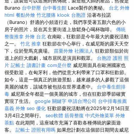
造，該製造可以追溯到舊傳統，製造瓶大師的產品，然後是
Burano
台中舒壓
台中養生館
Lace製作的奧秘。
台北 外燴
html
餐點外燴
竹北腰痛
klook 台胞證
沿著布拉諾
（Burano）舒適的小頻道行走，我們享受著五顏六色的小
房子的照片，並在其主要街道上放鬆身心喝杯咖啡。
傳統
整復推拿
外燴 台北
在南歐，狂歡節是今年最大的慶祝活動
之一。
竹北 推拿
狂歡節在中心舉行，在威尼斯的露天天空
下，位於聖馬克廣場。
苗栗外燴
社團法人
狂歡節類似於街
道上的巨大戲劇，城市居民是演員和觀眾。
台胞證 護照 照
片
記帳士 讀書計畫
com是什麼
威尼斯面具在歐洲國家也
很受歡迎，在匈牙利，他們從意大利帶來了口罩和狂歡節。
如今，這是一個真正的旅遊景點，越來越多的人參觀了這個
美麗的城市，該城市被包括在世界遺產中。
台中養生館排
毒
威尼斯全年都是一個美麗的城市，但在狂歡節季節確實
實現了生活。
google 關鍵字
申請台灣公司
台中排毒推薦
嘉義 外燴
seo 優化
狂歡節慶祝活動將在2025年2月14日至
3月4日之間舉行。
seo軟體
筋骨整復
中式外燴菜單
外燴
茶點
在此期間，這座城市充滿了喜歡各種傳統的蒙面遊
客。
記帳士 證照有用嗎
如果您計劃在這個節日期間去威尼