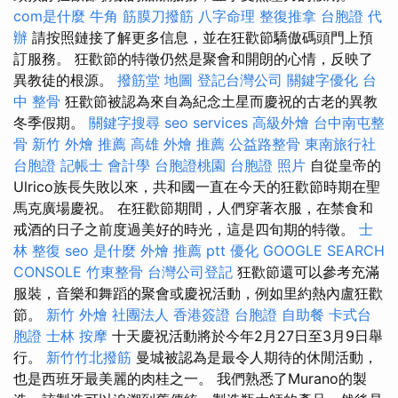
com是什麼
牛角 筋膜刀撥筋
八字命理 整復推拿
台胞證 代
辦
請按照鏈接了解更多信息，並在狂歡節驕傲碼頭門上預
訂服務。 狂歡節的特徵仍然是聚會和開朗的心情，反映了
異教徒的根源。
撥筋堂 地圖
登記台灣公司
關鍵字優化
台
中 整骨
狂歡節被認為來自為紀念土星而慶祝的古老的異教
冬季假期。
關鍵字搜尋
seo services
高級外燴
台中南屯整
骨
新竹 外燴 推薦
高雄 外燴 推薦
公益路整骨
東南旅行社
台胞證
記帳士 會計學
台胞證桃園
台胞證 照片
自從皇帝的
Ulrico族長失敗以來，共和國一直在今天的狂歡節時期在聖
馬克廣場慶祝。 在狂歡節期間，人們穿著衣服，在禁食和
戒酒的日子之前度過美好的時光，這是四旬期的特徵。
士
林 整復
seo 是什麼
外燴 推薦 ptt
優化
GOOGLE SEARCH
CONSOLE
竹東整骨
台灣公司登記
狂歡節還可以參考充滿
服裝，音樂和舞蹈的聚會或慶祝活動，例如里約熱內盧狂歡
節。
新竹 外燴
社團法人
香港簽證 台胞證
自助餐
卡式台
胞證
士林 按摩
十天慶祝活動將於今年2月27日至3月9日舉
行。
新竹竹北撥筋
曼城被認為是最令人期待的休閒活動，
也是西班牙最美麗的肉桂之一。 我們熟悉了Murano的製