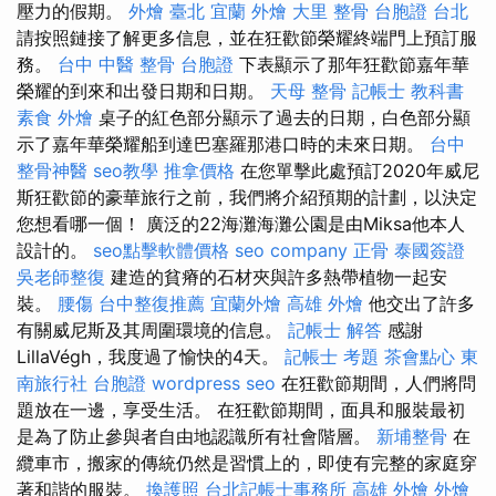
壓力的假期。
外燴 臺北
宜蘭 外燴
大里 整骨
台胞證 台北
請按照鏈接了解更多信息，並在狂歡節榮耀終端門上預訂服
務。
台中 中醫 整骨
台胞證
下表顯示了那年狂歡節嘉年華
榮耀的到來和出發日期和日期。
天母 整骨
記帳士 教科書
素食 外燴
桌子的紅色部分顯示了過去的日期，白色部分顯
示了嘉年華榮耀船到達巴塞羅那港口時的未來日期。
台中
整骨神醫
seo教學
推拿價格
在您單擊此處預訂2020年威尼
斯狂歡節的豪華旅行之前，我們將介紹預期的計劃，以決定
您想看哪一個！ 廣泛的22海灘海灘公園是由Miksa他本人
設計的。
seo點擊軟體價格
seo company
正骨
泰國簽證
吳老師整復
建造的貧瘠的石材夾與許多熱帶植物一起安
裝。
腰傷
台中整復推薦
宜蘭外燴
高雄 外燴
他交出了許多
有關威尼斯及其周圍環境的信息。
記帳士 解答
感謝
LillaVégh，我度過了愉快的4天。
記帳士 考題
茶會點心
東
南旅行社 台胞證
wordpress seo
在狂歡節期間，人們將問
題放在一邊，享受生活。 在狂歡節期間，面具和服裝最初
是為了防止參與者自由地認識所有社會階層。
新埔整骨
在
纜車市，搬家的傳統仍然是習慣上的，即使有完整的家庭穿
著和諧的服裝。
換護照
台北記帳士事務所
高雄 外燴
外燴