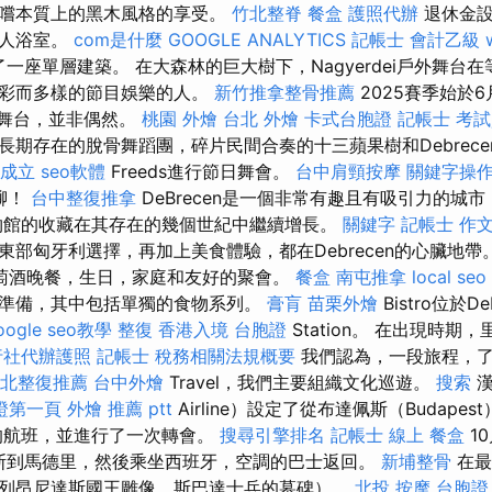
品嚐本質上的黑木風格的享受。
竹北整脊
餐盒
護照代辦
退休金設
私人浴室。
com是什麼
GOOGLE ANALYTICS
記帳士 會計乙級
了一座單層建築。 在大森林的巨大樹下，Nagyerdei戶外舞台
多彩而多樣的節目娛樂的人。
新竹推拿整骨推薦
2025賽季始於
露天舞台，並非偶然。
桃園 外燴
台北 外燴
卡式台胞證
記帳士 考
期存在的脫骨舞蹈團，碎片民間合奏的十三蘋果樹和Debrecen
成立
seo軟體
Freeds進行節日舞會。
台中肩頸按摩
關鍵字操
無聊！
台中整復推拿
DeBrecen是一個非常有趣且有吸引力的城
物館的收藏在其存在的幾個世紀中繼續增長。
關鍵字
記帳士 作
東部匈牙利選擇，再加上美食體驗，都在Debrecen的心臟地帶
萄酒晚餐，生日，家庭和友好的聚會。
餐盒
南屯推拿
local seo
準備，其中包括單獨的食物系列。
膏肓
苗栗外燴
Bistro位於D
oogle seo教學
整復
香港入境 台胞證
Station。 在出現時期
行社代辦護照
記帳士 稅務相關法規概要
我們認為，一段旅程，了
北整復推薦
台中外燴
Travel，我們主要組織文化巡遊。
搜索
漢
保證第一頁
外燴 推薦 ptt
Airline）設定了從布達佩斯（Budapes
回的航班，並進行了一次轉會。
搜尋引擎排名
記帳士 線上
餐盒
1
達佩斯到馬德里，然後乘坐西班牙，空調的巴士返回。
新埔整骨
在最
列昂尼達斯國王雕像，斯巴達士兵的墓碑）。
北投 按摩
台胞證