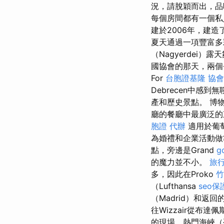
況，請脫穎而出，
每個房間都有一個
建於2006年，建造
夏天通過一項豐富
（Nagyerdei）
國協會的那天，兩個長
For
台胞證基隆
協會
Debrecen中感到
產和歷史景點。 博
廳的餐廳中最廣泛的
胞證 代辦
適用於葡
為婚禮和企業活動做
點，旁邊是Grand
g
的魔力並不小。
旅
多，因此在Proko
竹
（Lufthansa
seo
（Madrid）和返
往Wizzair從布
的現場，熱門海峽（