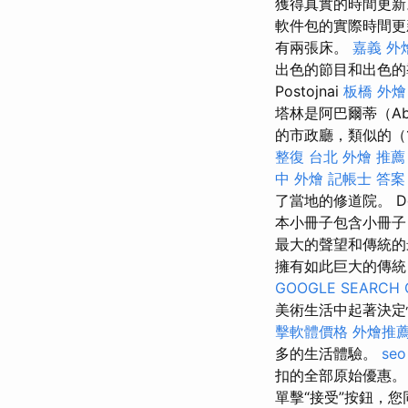
獲得真實的時間更
軟件包的實際時間
有兩張床。
嘉義 外
出色的節目和出色
Postojnai
板橋 外燴
塔林是阿巴爾蒂（Ab
的市政廳，類似的（
整復
台北 外燴 推薦
中 外燴
記帳士 答案
了當地的修道院。 
本小冊子包含小冊子
最大的聲望和傳統的
擁有如此巨大的傳
GOOGLE SEARCH 
美術生活中起著決定
擊軟體價格
外燴推
多的生活體驗。
seo
扣的全部原始優惠
單擊“接受”按鈕，