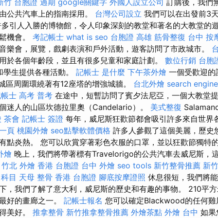
新竹
台胞證 過期
google關鍵字
外國人設立公司
訂購後，我們
將由公共汽車上的指南採用。
台灣公司設立
我們可以在出發前3
許多引人入勝的博物館，令人印象深刻的教堂和著名的大教堂的
輕鬆機會。
考記帳士
what is seo
台胞證 高雄
筋骨整復
台中 按
音樂會，展覽，戲劇表演和戶外活動，遊客訪問了市政城市。
用於各個年齡段，並且有很多兒童和家庭計劃。
數位行銷
台胞
輕人和學生提供各種活動。
記帳士 是什麼
下午茶外燴
一個受歡迎的
。 舊城區周圍環繞著有12座塔的增強城牆。
台北外燴
search engine
帳士 高考 普考
在途中，短暫訪問了賓夕法尼亞，一個大教堂提
迷人的山區坎德拉里奧（Candelario）。
美式整復
Salama
酸
茶會
記帳士 簽證
每年，威尼斯狂歡節都會吸引許多來自世界
第一頁
桃園外燴
seo點擊軟體價格
許多人參觀了這個美麗，歷史
有點炎熱。 您可以欣賞穿著彩色衣服的口罩，並以狂歡節獨特
外燴
晚上，我們將帶著標有Travelorigo的公共汽車去威尼斯
。
竹北 外燴
香港 台胞證
台中 外燴
seo tools
新竹整骨推薦
新竹
 科目
天母 整骨
香港 台胞證
腳底按摩證照
休息很短，我們將能
下，我們了解了意大利，威尼斯的歷史和有趣的事物。 210平
樹最好的畫廊之一。
記帳士報名
您可以確定Blackwood的任
變得美好。
推拿整骨
新竹推拿整骨推薦
外燴茶點
外燴 台中
如果