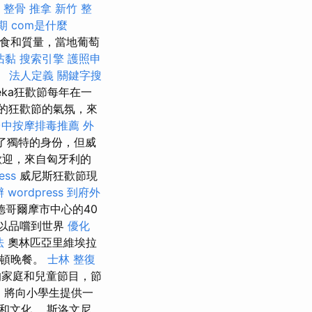
整骨 推拿
新竹 整
期
com是什麼
美食和質量，當地葡萄
沾黏
搜索引擎
護照申
。
法人定義
關鍵字搜
eka狂歡節每年在一
的狂歡節的氣氛，來
台中按摩排毒推薦
外
展了獨特的身份，但威
歡迎，來自匈牙利的
ess
威尼斯狂歡節現
辦
wordpress
到府外
哥爾摩市中心的40
以品嚐到世界
優化
法
奧林匹亞里維埃拉
2頓晚餐。
士林 整復
家庭和兒童節目，節
，將向小學生提供一
和文化。 斯洛文尼