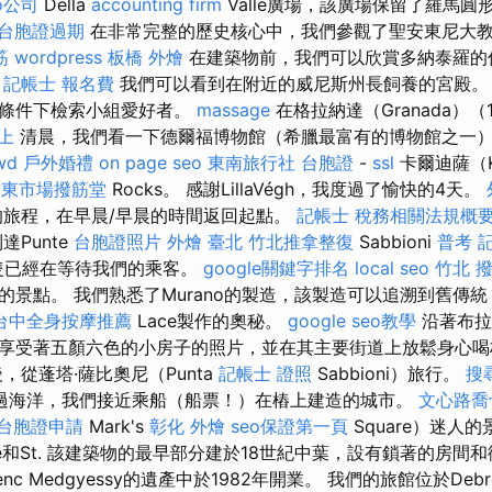
o公司
Della
accounting firm
Valle廣場，該廣場保留了羅馬
台胞證過期
在非常完整的歷史核心中，我們參觀了聖安東尼大
筋
wordpress
板橋 外燴
在建築物前，我們可以欣賞多納泰羅的
。
記帳士 報名費
我們可以看到在附近的威尼斯州長飼養的宮殿。
述條件下檢索小組愛好者。
massage
在格拉納達（Granada）
上
清晨，我們看一下德爾福博物館（希臘最富有的博物館之一
wd
戶外婚禮
on page seo
東南旅行社 台胞證
-
ssl
卡爾迪薩（Ka
竹東市場撥筋堂
Rocks。 感謝LillaVégh，我度過了愉快的4天。
旅程，在早晨/早晨的時間返回起點。
記帳士 稅務相關法規概
Punte
台胞證照片
外燴 臺北
竹北推拿整復
Sabbioni
普考 
特殊船隻已經在等待我們的乘客。
google關鍵字排名
local seo
竹北 
的景點。 我們熟悉了Murano的製造，該製造可以追溯到舊傳
台中全身按摩推薦
Lace製作的奧秘。
google seo教學
沿著布拉諾
享受著五顏六色的小房子的照片，並在其主要街道上放鬆身心
，從蓬塔·薩比奧尼（Punta
記帳士 證照
Sabbioni）旅行。
搜
過海洋，我們接近乘船（船票！）在樁上建造的城市。
文心路喬
台胞證申請
Mark's
彰化 外燴
seo保證第一頁
Square）迷人
ille和St. 該建築物的最早部分建於18世紀中葉，設有鎖著的房間
enc Medgyessy的遺產中於1982年開業。 我們的旅館位於Deb