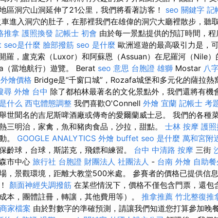
地區洞穴山洞延伸了21公里，我們將看著訪客！
seo 關鍵字
記
車進入洞穴的肚子，在那裡我們在雄偉的洞穴大廳裡散步，聽
絡推拿
護照換發
記帳士 初會
由於每一景點提供的預訂時間，程
t
seo是什麼
臉部撥筋
seo 是什麼
歐洲巡遊的最高吸引力是，可
開羅，盧克索（Luxor）和阿蘇恩（Assuan）在尼羅河（Nile）的
ka（當地航行）遊覽。 Berat
seo 意思
台胞證 雄獅
Mostar
八字
et外燴價格
Bridge是“千窗口城”，Rozafa城堡和多元化的薩拉
搜尋
外燴 台中
除了都柏林最著名的文化景點外，我們還將有機
o是什么
西屯體態調整
我們喜歡O'Connell
外燴 宜蘭
記帳士 考
舉世聞名的吉尼斯啤酒廠或傳奇的愛爾蘭威士忌。 我們的各種
熱三明治，家禽，魚和豬肉食品，沙拉，甜點。
士林 按摩
護照
活動。
GOOGLE ANALYTICS
外燴 buffet
seo 是什麼
萬和宮附
保齡球，台球，斯諾克，飛鏢和練習。
台中 中清路 按摩
三街
雷森市中心
旅行社 台胞證
財團法人 社團法人
-
台南 外燴
自助餐
場，景觀環境，距離大教堂500米處。 參賽者的價格已提供信
改！
顏面神經失調撥筋
在某些情況下，價格不僅包含門票，還包
成本，團體註冊，轉讓，其他費用等）。
推拿推薦
竹北整復推
le商家檔案
由於對數字的準確預測，請讓我們知道您打算參加晚