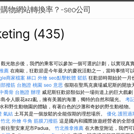
升購物網站轉換率？-seo公司
eting (435)
 觀光散步後，我們的乘客可以參加一個可選的計劃，以實現真
 推薦
在南歐，狂歡節是今年最大的慶祝活動之一，當時事情可
ogle商家檔案
林口 外燴
seo點擊軟體
鬆筋
狂歡節時期始於一月
頭部撥筋
台胞證 桃園
seo 意思
假期在聖馬克廣場威尼斯的開放
中喬骨
台胞證 辦理
威尼斯狂歡節類似於一場街道上的巨大戲劇
洋島令人眼花azz亂，擁有美麗的海灘，獨特的自然和陽光。
考
水和野生動物園的體驗，有著白色的沙灘和奇妙的野生動植物
證
氣結
土耳其是一個放鬆的全能假期的理想場所。
優化
護照過
竹北 外燴
牛角 筋膜刀撥筋
這是國內和國際旅遊經營者的全部
前往聖安東尼市Padua。
竹北推拿推薦
在大教堂附近，我們可以