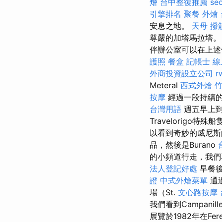
燴
台中整復推薦
se
引擎排名
聚餐 外燴
安息之地。
天母 撥
尊嚴的加塔馬拉塔
伴辦公室可以在上
護照
餐盒
記帳士 線
外商投資設立公司
r
Meteral
西式外燴
按摩
經過一段持續的
台灣用語
週五早上到達
Travelorigo
以看到奇妙的威尼斯
品，然後是Burano
的小頻道行走，我們
法人登記好處
早餐後
證
中式外燴菜單
通
場（St.
文心路按摩
我們看到Campan
展覽於1982年在Fer