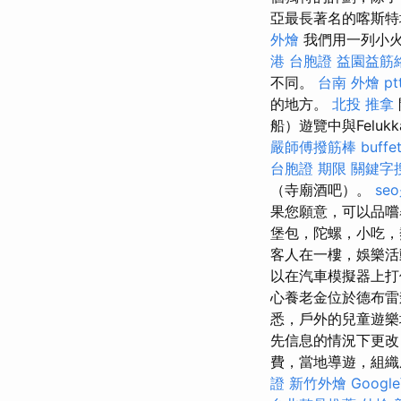
亞最長著名的喀斯特
外燴
我們用一列小火
港 台胞證
益園益筋
不同。
台南 外燴 pt
的地方。
北投 推拿
船）遊覽中與Feluk
嚴師傅撥筋棒
buff
台胞證 期限
關鍵字
（寺廟酒吧）。
se
果您願意，可以品嚐
堡包，陀螺，小吃，
客人在一樓，娛樂
以在汽車模擬器上打
心養老金位於德布
悉，戶外的兒童遊樂
先信息的情況下更
費，當地導遊，組織
證
新竹外燴
Goog