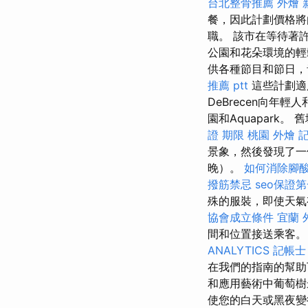
台北整骨推薦
外燴 
餐，因此計劃價格
職。 該市在等待著
公園和花朵環境的
供各種節目和節日，
推薦 ptt
這些計劃適
DeBrecen向年
園和Aquapark
證 期限
桃園 外燴
記
景象，然後發現了一個
晚）。
如何消除腳
撥筋禁忌
seo保證
殊的服裝，即使天氣
協會成立條件
宜蘭 
間和位置接送乘客
ANALYTICS
記帳士
在我們的指南的幫助
和應用藝術中葡萄
使您的白天或黑夜