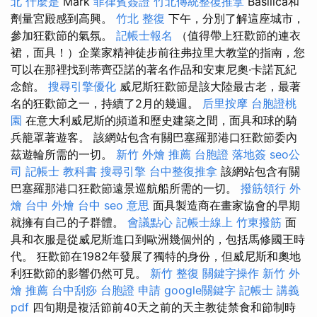
北
什麼是
Mark
菲律賓簽證
竹北傳統整復推拿
Basilica和
劑量宮殿感到高興。
竹北 整復
下午，分別了解這座城市，
參加狂歡節的氣氛。
記帳士報名
（值得帶上狂歡節的連衣
裙，面具！）企業家精神徒步前往弗拉里大教堂的指南，您
可以在那裡找到蒂齊亞諾的著名作品和安東尼奧·卡諾瓦紀
念館。
搜尋引擎優化
威尼斯狂歡節是該大陸最古老，最著
名的狂歡節之一，持續了2月的幾週。
后里按摩
台胞證桃
園
在意大利威尼斯的頻道和歷史建築之間，面具和球的騎
兵籠罩著遊客。 該網站包含有關巴塞羅那港口狂歡節委內
茲遊輪所需的一切。
新竹 外燴 推薦
台胞證 落地簽
seo公
司
記帳士 教科書
搜尋引擎
台中整復推拿
該網站包含有關
巴塞羅那港口狂歡節遠景巡航船所需的一切。
撥筋領行
外
燴 台中
外燴 台中
seo 意思
面具製造商在畫家協會的早期
就擁有自己的子群體。
會議點心
記帳士線上
竹東撥筋
面
具和衣服是從威尼斯進口到歐洲幾個州的，包括馬修國王時
代。 狂歡節在1982年發展了獨特的身份，但威尼斯和奧地
利狂歡節的影響仍然可見。
新竹 整復
關鍵字操作
新竹 外
燴 推薦
台中刮痧
台胞證 申請
google關鍵字
記帳士 講義
pdf
四旬期是複活節前40天之前的天主教徒禁食和節制時