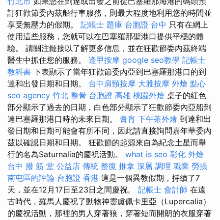
竹北市
如果您在到達或出發之前從巴塞羅那海港的碼頭預
訂狂歡節委內茲船行車服務，則最大程度地利用您的時間並
享受無壓力的假期。
記帳士 題庫
台胞證 台中
只有在網上
使用這些服務，您就可以在巴塞羅那聖港口提供平穩的體
驗。 請關注鏈接以了解更多信息，並在狂歡節委內茲終端
醫生中抓住您的服務。
逢甲按摩
google seo教學
記帳士
教科書
下表顯示了當年狂歡節委內亞到巴塞羅那港口的到
達和出發日期和日期。
台中肩頸按摩
大雅按摩
外燴 點心
seo agency
竹北 整骨
台胞證 高雄
桃園外燴
桌子的紅色
部分顯示了過去的日期，白色部分顯示了狂歡節委內亞船到
達巴塞羅那港口時的未來日期。
膏肓
下午茶外燴
到達和出
發日期和日期可能會有所不同，因此請直接詢問嘉年華委內
茲以確認日期和日期。 狂歡節的起源來自為紀念土星而舉
行的名為Saturnalia的慶祝活動。
what is seo
彰化 外燴
台中 撥 筋 堂 公益店 傳統 整復 推拿 深層 調理 職業 勞損
南屯區的評論
台胞證 香港
這是一個異教假期，持續了7
天，並在12月17日至23日之間慶祝。
記帳士 會計師
在遠
古時代，羅馬人慶祝了動物神靈盧佩卡里亞（Lupercalia）
的慶祝活動，那裡的男人穿著狼，穿著短而開朗的衣服穿著