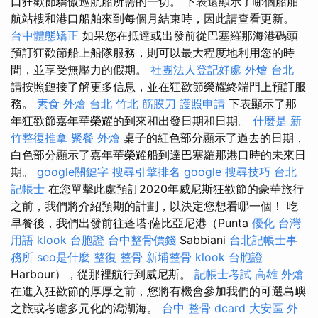
口狂歡節驕傲巡航船所需的一切。 下表還顯示了哪個船舶
航站樓和港口船舶來到每個月結束時，因此請查看更新。
台中體態矯正
如果您在抵達或出發前從巴塞羅那海港碼頭
預訂狂歡節船上船隊服務，則可以最大程度地利用您的時
間，並享受無壓力的假期。
社團法人登記好處
外燴 台北
請按照鏈接了解更多信息，並在狂歡節榮耀終端門上預訂服
務。
素食 外燴 台北
竹北 筋膜刀
護照申請
下表顯示了那
年狂歡節嘉年華榮耀的到來和出發日期和日期。
什麼是
新
竹整復推拿
聚餐 外燴
桌子的紅色部分顯示了過去的日期，
白色部分顯示了嘉年華榮耀船到達巴塞羅那港口時的未來日
期。
google關鍵字
搜尋引擎排名
google 搜尋技巧
台北
記帳士
在您單擊此處預訂2020年威尼斯狂歡節的豪華旅行
之前，我們將介紹預期的計劃，以決定您想看哪一個！ 吃
早餐後，我們出發前往蓬塔·薩比亞尼港（Punta
優化 台灣
用語
klook 台胞證
台中整骨價錢
Sabbiani
台北記帳士事
務所
seo是什麼
整復 整骨
新埔整骨
klook 台胞證
Harbour），從那裡航行到威尼斯。
記帳士考試
高雄 外燴
在進入狂歡節的厚厚之前，您將有機會參加我們的可選島嶼
之旅或考慮多元化的潟湖海。
台中 整骨 dcard
大安區 外