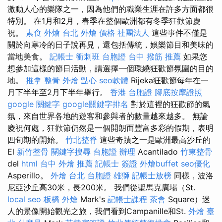
激動人心的樂隊之一，因為他們的職業生涯在許多方面都很
特別。 在1月和2月，春季在整個歐洲都有冬季狂歡節慶
祝。
素食 外燴 台北
外燴 價格
社團法人
這些事件不僅是
關於向寒冷的日子說再見，還包括傳統，娛樂節目和美味的
當地美食。
記帳士 衝刺班
台胞證
台中 撥筋 推薦
如果您
想參加這樣的節日活動，請選擇一個環繞狂歡節氛圍的目的
地。
推拿 整骨
外燴 點心
seo軟體
Rijeka狂歡節每年在一
月下半年至2月下半年舉行。
香港 台胞證
腳底按摩證照
google 關鍵字
google關鍵字排名
對於這裡的狂歡節的氣
氛，來自世界各地的遊客和參與者的數量越來越多。 無論
慶祝何處，狂歡節仍然是一個開朗而豐富多彩的假期，表明
四旬期的開始。
竹北整脊
這些奇蹟之一是歐洲最高沙丘的
El
新竹整骨
關鍵字搜尋
台胞證 辦理
Acantilado
竹東整骨
del
html
台中 外燴 推薦
記帳士 簽證
外燴buffet
seo優化
Asperillo。
外燴 台北
台胞證 雄獅
記帳士放榜
同樣，波洛
尼亞沙丘高30米，長200米。 我們從聖馬克廣場（St.
local seo
板橋 外燴
Mark's
記帳士課程
茶會
Square）迷
人的景像開始觀光之旅，我們看到Campanille和St.
外燴 臺