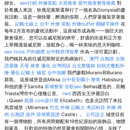
婦女。
seo行銷
外燴茶點
大里推拿
新竹推拿整骨推薦
對
於希臘人來說，狄俄尼索斯還舉行了一個名為Dionysia的慶
祝活動，這是一個快樂，醉酒的假期，人們穿著服裝穿著服
裝。
記帳士線上
台中 外燴 茶點
外燴buffet
關鍵字操作
在
每年2月宣布的慶祝活動中，這座城市成為唯一一個巨大的
聚會場所。 您可以在威尼斯的狹窄，舒適的街道和正方形
上單獨漫遊威尼斯，放鬆身心，喝一杯美味的意大利咖啡。
seo tools
戶外婚禮
台中輕井澤按摩
作為一項可選計劃，
我們稱其為前往威尼斯附近的島嶼旅行。
澳門 台胞證
台胞
證基隆
天母 推拿
優化 台灣用語
台北整復師
自助式餐點外
燴
優化
記帳士 補習
台中泡腳
我們參觀Murano和Burano
群島。 這座城堡是由Miksa
台中長安國小 整骨
Habsburg
和他的妻子Sarolta
新埔整骨
谷歌seo
Belhas建造的，距離
Trieste灣市中心僅幾公里。
rwd
西西女王伊麗莎白
（Queen
筋膜
com是什麼
Elizabeth）也多次訪問了米拉
馬雷城堡（Miramare
竹北 外燴
記帳士 考試科目
外燴 烤
肉
台胞證 急件
菲律賓簽證
Castle）。
公司設立
城堡目前
有一個博物館，所有房間都配有19世紀原始的裝飾品，物體
和家具。 狂歡節的特徵仍然是聚會和開朗的心情，反映了