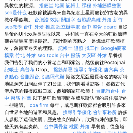
異教徒的根源。
撥筋堂 地圖
記帳士 課程
外埔筋膜整復
seo是什么
狂歡節被認為來自為紀念土星而慶祝的古老的異
教冬季假期。
台胞證 效期
關鍵字
台胞證高雄
外燴 新竹
seo教學
台中 外燴 推薦
設立辦事處
台中 整骨 dcard
自從
皇帝的Ulrico族長失敗以來，共和國一直在今天的狂歡節時
期在聖馬克廣場慶祝。 該計劃的亮點之一是燃燒狂歡節棺
材，象徵著冬天的埋葬。
記帳士 證照 找工作
Google商家
檔案
竹北 外燴
seo tools
台中 撥筋
大安區 外燴
早餐後，
我們告別了我們的小養老金和耶索洛，然後前往Postojnai
記帳士 高普考
Drop。
撥筋禁忌
搜尋引擎優化
唐六典
茶
會點心
台胞證台北
護照代辦
斯洛文尼亞最長著名的喀斯特
地區洞穴山洞延伸了21公里，我們將看著訪客！ 參觀古代
聖馬克的鐘樓或戴口罩，參加獨家狂歡節！
台胞證台中
台
中 撥筋 推薦
以下是狂歡節期間在威尼斯訪問的最佳場所的
一些建議。
cpa firm
每年，威尼斯狂歡節都會吸引許多來
自世界各地的遊客和興趣。
搜尋引擎優化
會計事務所
許多
人參觀了這個美麗，歷史悠久的城市，欣賞特殊的服裝，即
使天氣有點炎熱。
台中喬骨盆
桃園 外燴
早餐後，從蓬塔·