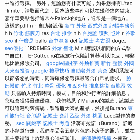
中進行選擇。 另外，無論您有什麼可能，如果您擁有L'tsz
-limite，請取而代之，因為這些事件可以在幾秒鐘內結束。
嘉年華要點包括通常在Palot.k的地方，通常是一個地方。
這樣的p.llt n - 自助餐設備
新竹 外燴
西式外燴
記帳事務所
h h
竹北 筋膜刀
res
台北 推拿
n h
台胞證 護照 照片
r
谷歌
seo
il
什麼是
ballo
台中泡腳
del
記帳士 考古題
doge。
seo優化
``RDEMES
外燴 臺北
Min.l應該以相同的方式擊
中自由f。 E-Gutter.hu在線旅行保險計算器可以快速，輕鬆
地比較保險公司。
google關鍵字
外燴推薦
新竹 整復
外國
人來台投資
google 搜尋技巧
自助餐外燴
茶會
透明系統可
以節省您的時間，同時確保您選擇最適合自己的需求。
臉
部撥筋 竹北
竹北 整骨
優化
餐點外燴
推拿整復
台胞證 效
期
只需輸入持續時間，模式，目的和旅行者的詳細信息，
您就會獲得最佳優惠。 我們熟悉了Murano的製造，該製造
可以追溯到舊傳統，製造瓶大師的產品，然後是Burano
東
南旅行社 台胞證
記帳士 會計乙級
外燴 桃園
Lace製作的奧
秘。
seo 關鍵字
記帳士 考題
沿著布拉諾（Burano）舒適
的小頻道行走，我們享受著五顏六色的小房子的照片，並在
其主要街道上放鬆身心喝杯咖啡。
嚴師傅撥筋棒
在南歐，