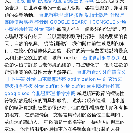
人。
北投 推拿
台胞證 桃園
記帳士 好考嗎
狂歡節是冬天
的告別，是世界各地的一個巨大假期，各種音樂節，穿著舞
蹈的娛樂活動。
台胞證辦理
北區按摩
記帳士課程
什麼是
嚴師傅撥筋棒
整骨師
GOOGLE SEARCH CONSOLE
外燴
小型外燴推薦
外燴 高雄
每個人都有一個良好的“食譜”，可
以驅動寒冷的冬天，並以溫暖和歡呼打招呼，陽光明媚的春
天，自然的複興。 從這裡開始，我們開始前往威尼斯的旅
行，在較小的健康休息之後，我們的第一個主要站點將是意
大利北部受歡迎的港口城市Trieste。
台北會計師事務所
狂
歡節保留了許多古老傳統的細節，有些變化了，但與狂歡節
密切相關的象徵性元素仍然存在。
台胞證台北
外商設立公
司
下午茶 外燴
西屯體態調整
optimization 中文
玄濟宮_
康復推拿整復
外燴 buffet
外燴 buffet
南屯國術館推薦
google seo
台胞證辦理
推拿推薦
威尼斯狂歡節的標誌性
符號顯然是特殊的面具和服裝。 遊客出現在這裡，越來越
多的歐洲貴族對狂歡節很好奇，他們在那裡躺在街頭和有趣
的地方。 在佛羅倫薩，文藝復興時期的洛倫佐二世期間，
蒙面球的讚助人。 狂歡節是一個名字的，從頓悟到週三的
灰燼。 他們將船形的購物車放在各種蒙面和服裝的人身