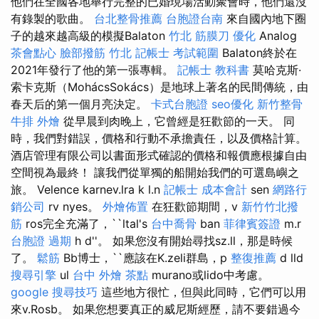
他們在全國各地舉行完整的已婚現場活動聚會時，他們還沒
有錄製的歌曲。
台北整骨推薦
台胞證台南
來自國內地下圈
子的越來越高級的模擬Balaton
竹北 筋膜刀
優化
Analog
茶會點心
臉部撥筋 竹北
記帳士 考試範圍
Balaton終於在
2021年發行了他的第一張專輯。
記帳士 教科書
莫哈克斯·
索卡克斯（MohácsSokács）是地球上著名的民間傳統，由
春天后的第一個月亮決定。
卡式台胞證
seo優化
新竹整骨
牛排 外燴
從早晨到肉晚上，它曾經是狂歡節的一天。 同
時，我們對錯誤，價格和行動不承擔責任，以及價格計算。
酒店管理有限公司以書面形式確認的價格和報價應根據自由
空間視為最終！ 讓我們從單獨的船開始我們的可選島嶼之
旅。 Velence karnev.lra k l.n
記帳士 成本會計
sen
網路行
銷公司
rv nyes。
外燴佈置
在狂歡節期間，v
新竹竹北撥
筋
ros完全充滿了，``ltal's
台中喬骨
ban
菲律賓簽證
m.r
台胞證 過期
h d''。 如果您沒有開始尋找sz.ll，那是時候
了。
鬆筋
Bb博士，``應該在K.zeli群島，p
整復推薦
d lld
搜尋引擎
ul
台中 外燴 茶點
murano或lido中考慮。
google 搜尋技巧
這些地方很忙，但與此同時，它們可以用
來v.Rosb。 如果您想要真正的威尼斯經歷，請不要錯過今