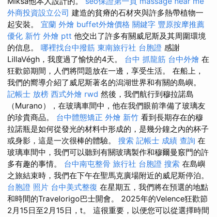
Miksa他本人設計的。
seo保證第一頁
massage near me
外商投資設立公司
建造的貧瘠的石材夾與許多熱帶植物一
起安裝。
宜蘭 外燴
buffet外燴價格
關鍵字
豐原按摩推薦
優化
新竹 外燴 ptt
他交出了許多有關威尼斯及其周圍環境
的信息。
哪裡找台中撥筋
東南旅行社 台胞證
感謝
LillaVégh，我度過了愉快的4天。
台中 抓龍筋
台中外燴
在
狂歡節期間，人們將問題放在一邊，享受生活。 在船上，
我們的嚮導介紹了威尼斯著名的潟湖世界和有關的島嶼。
記帳士 放榜
西式外燴
rwd
然後，我們航行到穆拉諾島
（Murano），在玻璃車間中，他在我們眼前準備了玻璃友
的珍貴商品。
台中體態矯正
外燴 新竹
看到長期存在的穆
拉諾瓶是如何從發光的材料中形成的，是幾分鐘之內的杯子
或身影，這是一次很棒的體驗。
搜索
記帳士 成績 查詢
在
玻璃車間中，我們可以聽到有關玻璃製作和穆爾曼竅門的許
多有趣的事情。
台中南屯整骨
旅行社 台胞證
搜索
在島嶼
之旅結束時，我們在下午在聖馬克廣場附近的威尼斯停泊。
台胞證 照片
台中美式整復
在星期五，我們將在預選的地點
和時間的Travelorigo巴士開會。 2025年的Velence狂歡節
2月15日至2月15日，t。 這很重要，以便您可以從選擇時間