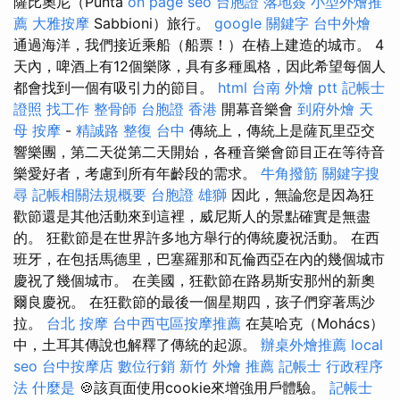
薩比奧尼（Punta
on page seo
台胞證 落地簽
小型外燴推
薦
大雅按摩
Sabbioni）旅行。
google 關鍵字
台中外燴
通過海洋，我們接近乘船（船票！）在樁上建造的城市。 4
天內，啤酒上有12個樂隊，具有多種風格，因此希望每個人
都會找到一個有吸引力的節目。
html
台南 外燴 ptt
記帳士
證照 找工作
整骨師
台胞證 香港
開幕音樂會
到府外燴
天
母 按摩
-
精誠路 整復 台中
傳統上，傳統上是薩瓦里亞交
響樂團，第二天從第二天開始，各種音樂會節目正在等待音
樂愛好者，考慮到所有年齡段的需求。
牛角撥筋
關鍵字搜
尋
記帳相關法規概要
台胞證 雄獅
因此，無論您是因為狂
歡節還是其他活動來到這裡，威尼斯人的景點確實是無盡
的。 狂歡節是在世界許多地方舉行的傳統慶祝活動。 在西
班牙，在包括馬德里，巴塞羅那和瓦倫西亞在內的幾個城市
慶祝了幾個城市。 在美國，狂歡節在路易斯安那州的新奧
爾良慶祝。 在狂歡節的最後一個星期四，孩子們穿著馬沙
拉。
台北 按摩
台中西屯區按摩推薦
在莫哈克（Mohács）
中，土耳其傳說也解釋了傳統的起源。
辦桌外燴推薦
local
seo
台中按摩店
數位行銷
新竹 外燴 推薦
記帳士 行政程序
法
什麼是
🍪該頁面使用cookie來增強用戶體驗。
記帳士