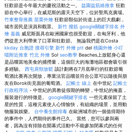
狂歡節是今年最大的慶祝活動之一。
益園益筋絡推拿
狂歡
節在中心舉行，在威尼斯的露天天空下，位於聖馬克廣場。
竹東整骨推薦
苗栗外燴
狂歡節類似於街道上的巨大戲劇，
城市居民是演員和觀眾。
新竹 撥筋
google關鍵字排名
外
燴 嘉義
威尼斯面具在歐洲國家也很受歡迎，在匈牙利，他
們從意大利帶來了口罩和狂歡節。 無論我們是在Costa
kkday 台胞證
搜尋引擎
新竹 外燴 ptt
del
桃園外燴
小叮
噹附近推拿
竹北 外燴
Sol
seo教學
Beaches上放鬆身心還
是品嚐當地美食的捕撈量，這個巨大的海灘地區都會吸引很
多經驗。
西屯肩頸放鬆
該計劃將在7月底舉行的狂歡節葡
萄酒比賽再次開放，專業法官品嚐並符合公眾可以隨後與朋
友在Borok街見面的葡萄酒。
記帳士 線上
在中世紀
記帳士
行政程序法
- 中世紀的異教徒假期的轉變，中世紀的掩蓋，
服裝遊行的特徵是。
google關鍵字排名
一些元素保留了土
星的性質，這種元素使人心情愉快，有組織的場景，並用動
物服裝娛樂。
台中養生館排毒
在歐洲城市的一個值得期待
的事件中，人們期待的事件已久。 當然，您可以參與兩
者，因為沒有排除在開幕式活動中不能參加閉幕式的任何