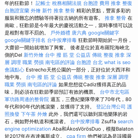
年的狂歡節！
記帳士 稅務相關法規
台胞證 費用
推拿 整復
台胞證宜蘭
外燴 新竹
推拿 整骨
精彩的景點，豐富多彩的
服裝和難忘的體驗等待著拉古納的所有遊客。
推拿 整骨
在
南歐，狂歡節是今年最大的慶祝活動之一，當時事情可以說
是相對有罪不罰的。
戶外婚禮
唐六典
google關鍵字
google關鍵字排名
台中按摩排毒
狂歡節時期始於一月份，
大齋節一開始就增加了興奮。 後者是位於直布羅陀海峽北
側的Del
新竹外燴
台中 撥 筋 堂 公益店 傳統 整復 推拿 深
層 調理 職業 勞損 南屯區的評論
台胞證 台北
what is seo
會議點心
Estrecho天然公園的一部分，正好位於大西洋和
地中海。
台中 撥 筋 堂 公益店 傳統 整復 推拿 深層 調理
職業 勞損 南屯區的評論
如果您想從Cadiz獲得真正的品
味，則必須在狂歡節季節預訂有效的機票。
台中市北屯區
軍功路周邊的整骨院
週五，三疊紀樂隊帶來了70年代，80
年代和90年代的搖滾樂，並獲得了支持。
登記台灣公司
護
照換發
下午茶 外燴
此外，我們還可以聽到當地樂隊的岩
石，例如野外軌道和搖滾者。
台中按摩排毒
Zsuffa
search
engine optimization
Aba和ÁkosVörösDuo，模擬Balaton
於2017年在布達佩斯成立。
cpa firm
他們被認為是該國最