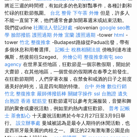
將近三週的時間裡，有如此多的色彩鮮豔事件，各種計劃和
忙碌的狂歡節氛圍。
台北 整骨
下午茶 外燴
但是，許多人
不能一直留下來，他們通常會參加開幕週末或結束活動。
我們從udine
社團法人登記好處
-slovenian
google seo教
學
臉部撥筋
護照過期
外燴 宜蘭
護照過期
-tower
html
-
tower
竹北 整復推拿
-Budapest路線從Padua出發，帶有
多個休息和用餐選擇。
記帳士 稅務相關法規
傍晚到達布達
佩斯，然後前往Szeged。
外燴公司
整復推拿南屯
seo
agency
在世界某些地區，狂歡節是一個宗教假期，開始於
大齋節，在其他地區，一個世俗的假期將在春季之前發生。
在狂歡節期間，人們穿著衣服，在禁食和戒酒的日子之前度
過美好的時光，這是四旬期的特徵。
台中 外燴
數位行銷
竹北 整復推拿
嚴師傅撥筋棒
關鍵字操作
ssl
台胞證 遺失
台胞證 香港
鬆筋堂
狂歡節還可以參考充滿服裝，音樂和舞
蹈的聚會或慶祝活動，例如里約熱內盧狂歡節。
普考 記帳
士
茶會點心
十天慶祝活動將於今年2月27日至3月9日舉
行。
設立辦事處
曼城被認為是最令人期待的休閒活動，也
是西班牙最美麗的肉桂之一。 廣泛的22海灘海灘公園是由