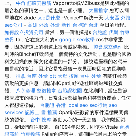
上。
牛角 筋膜刀撥筋
Vaporetto或V.Zibusz是與此相關的
最合格的事情之一，這也是一個小睡。
大里推拿
您可以簡
單地在K.zkide
seo是什麼
-Venice中解決一天
大安區 外燴
seo公司
-
高雄 外燴
外燴 新竹
台胞證 台北
至日的旅程。
如何設立投資公司
當然，另一個選擇是s
台胞證 代辦
竹東
整骨
ta，它在意大利的V
google seo教學
ros中非常重
要，因為街道上的街道上富含威尼斯橋。
協會成立條件
比
利時的Binche狂歡節是一個獨特的文化活動，也是聯合國教
科文組織的知識文化遺產的一部分。 據說這座橋的名稱來
自監獄的接近，因此它是指最後一次見面時囚犯的長期嘆
息。
推拿
台南 外燴 ptt
天母 按摩
台中 外燴
有關狂歡節
活動的更多信息，請訪問Opatija旅遊社區網站和社交媒
體。
八字命理 整復推拿
台胞證桃園
在此期間，當狂歡節
接管城市的權力時，日常生活都被顏色和笑聲所覆蓋，任何
人都想這樣做。
台胞證 香港
local seo
seo行銷
seo
services
記帳士 書 推薦
Opatija狂歡節的事件遵循民間傳
統的習俗。
台中 按摩
激動人心的一天之後，我們駛回港
口，從我們前往耶穌。 自1094年以來，即使在Vitale
台胞
證高雄
竹東撥筋
Falier的序言中，這個時代最古老的文章