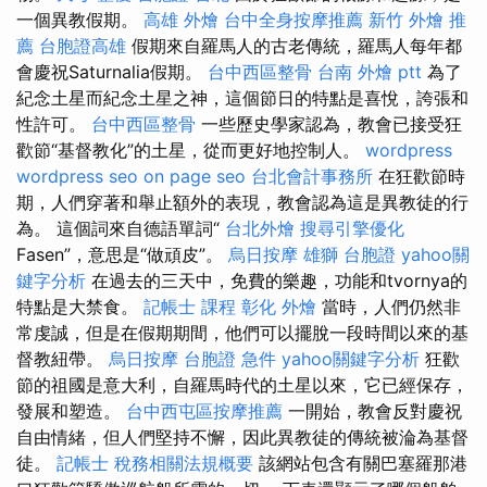
一個異教假期。
高雄 外燴
台中全身按摩推薦
新竹 外燴 推
薦
台胞證高雄
假期來自羅馬人的古老傳統，羅馬人每年都
會慶祝Saturnalia假期。
台中西區整骨
台南 外燴 ptt
為了
紀念土星而紀念土星之神，這個節日的特點是喜悅，誇張和
性許可。
台中西區整骨
一些歷史學家認為，教會已接受狂
歡節“基督教化”的土星，從而更好地控制人。
wordpress
wordpress seo
on page seo
台北會計事務所
在狂歡節時
期，人們穿著和舉止額外的表現，教會認為這是異教徒的行
為。 這個詞來自德語單詞“
台北外燴
搜尋引擎優化
Fasen”，意思是“做頑皮”。
烏日按摩
雄獅 台胞證
yahoo關
鍵字分析
在過去的三天中，免費的樂趣，功能和tvornya的
特點是大禁食。
記帳士 課程
彰化 外燴
當時，人們仍然非
常虔誠，但是在假期期間，他們可以擺脫一段時間以來的基
督教紐帶。
烏日按摩
台胞證 急件
yahoo關鍵字分析
狂歡
節的祖國是意大利，自羅馬時代的土星以來，它已經保存，
發展和塑造。
台中西屯區按摩推薦
一開始，教會反對慶祝
自由情緒，但人們堅持不懈，因此異教徒的傳統被淪為基督
徒。
記帳士 稅務相關法規概要
該網站包含有關巴塞羅那港