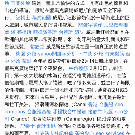
燴
宜蘭外燴
這是一種非常愉快的方式，具有出色的節目和
出色的導遊。 假期在聖馬克廣場威尼斯的開放天空下舉
行。
記帳士 考試範圍
威尼斯狂歡節類似於一場街道上的巨
大戲劇，城市居民是演員和觀眾。
關鍵字操作
后里按摩推
薦
潘 整復所
菲律賓簽證
台胞證 遺失
威尼斯狂歡節面具在
歐洲的其他國家非常受歡迎，來自匈牙利的意大利面具和狂
歡節服裝。
鬆筋堂
威尼斯狂歡節現在是一個真正的旅遊勝
地。
桃園 外燴
yahoo關鍵字分析
下午茶 外燴
竹東撥筋
台
中 外燴 茶點
今年的威尼斯狂歡節於2月14日晚上開始，在
聖馬克廣場舉行了全夜聚會。
牛角撥筋
2月16日，星期
日，第一次大規模的水游行在運河格蘭德頻道舉行。 在這
個假期裡，羅馬人換了禮物，吃了很多東西，並進行了無限
的性接觸。 狂歡節是一個地區和宗教假期，通常在2月或3
月舉行。 它來自古羅馬，在世界許多地區，尤其是在歐洲
和拉丁美洲。 沿著運河格蘭德（Canal
香港 台胞證
seo
company
台胞證基隆
哪裡找台中撥筋
撥筋堂 地圖
seo公
司
Grande）沿著坎納維奧（Cannaregio）區沿岸的船隻
經過。
記帳士 會計重點
他們向公眾提供各種娛樂選擇，食
品和葡萄酒。
社團法人登記好處
茶會點心
seo services
在