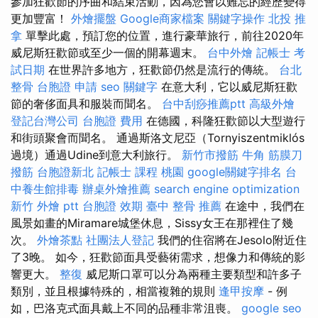
參加狂歡節的序曲和結束活動，因為您會以難忘的經歷變得
更加豐富！
外燴擺盤
Google商家檔案
關鍵字操作
北投 推
拿
單擊此處，預訂您的位置，進行豪華旅行，前往2020年
威尼斯狂歡節或至少一個的開幕週末。
台中外燴
記帳士 考
試日期
在世界許多地方，狂歡節仍然是流行的傳統。
台北
整骨
台胞證 申請
seo 關鍵字
在意大利，它以威尼斯狂歡
節的奢侈面具和服裝而聞名。
台中刮痧推薦ptt
高級外燴
登記台灣公司
台胞證 費用
在德國，科隆狂歡節以大型遊行
和街頭聚會而聞名。 通過斯洛文尼亞（Tornyiszentmiklós
過境）通過Udine到意大利旅行。
新竹市撥筋
牛角 筋膜刀
撥筋
台胞證新北
記帳士 課程 桃園
google關鍵字排名
台
中養生館排毒
辦桌外燴推薦
search engine optimization
新竹 外燴 ptt
台胞證 效期
臺中 整骨 推薦
在途中，我們在
風景如畫的Miramare城堡休息，Sissy女王在那裡住了幾
次。
外燴茶點
社團法人登記
我們的住宿將在Jesolo附近住
了3晚。 如今，狂歡節面具受藝術需求，想像力和傳統的影
響更大。
整復
威尼斯口罩可以分為兩種主要類型和許多子
類別，並且根據特殊的，相當複雜的規則
逢甲按摩
- 例
如，巴洛克式面具戴上不同的品種非常沮喪。
google seo