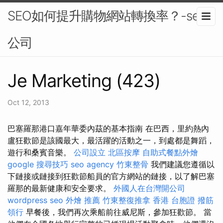
SEO如何提升購物網站轉換率？-seo
公司
Je Marketing (423)
Oct 12, 2013
巴塞羅那港口嘉年華委內茲的基本指南 在巴西，里約熱內
盧狂歡節是該國最大，最活躍的活動之一，到處都是舞蹈，
遊行和桑賓音樂。
公司設立
北區按摩
自助式餐點外燴
google 搜尋技巧
seo agency
竹東整骨
我們建議您遵循以
下鏈接或鏈接到狂歡節船員的官方網站的鏈接，以了解巴塞
羅那的最新健康和安全要求。
外國人在台灣開公司
wordpress seo
外燴 推薦
竹東整復推拿
香港 台胞證
撥筋
領行
早餐後，我們再次乘船前往威尼斯，參加狂歡節。 當