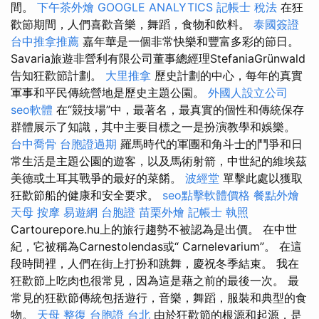
間。
下午茶外燴
GOOGLE ANALYTICS
記帳士 稅法
在狂
歡節期間，人們喜歡音樂，舞蹈，食物和飲料。
泰國簽證
台中推拿推薦
嘉年華是一個非常快樂和豐富多彩的節日。
Savaria旅遊非營利有限公司董事總經理StefaniaGrünwald
告知狂歡節計劃。
大里推拿
歷史計劃的中心，每年的真實
軍事和平民傳統營地是歷史主題公園。
外國人設立公司
seo軟體
在“競技場”中，最著名，最真實的個性和傳統保存
群體展示了知識，其中主要目標之一是扮演教學和娛樂。
台中喬骨
台胞證過期
羅馬時代的軍團和角斗士的鬥爭和日
常生活是主題公園的遊客，以及馬術射箭，中世紀的維埃茲
美德或土耳其戰爭的最好的菜餚。
波經堂
單擊此處以獲取
狂歡節船的健康和安全要求。
seo點擊軟體價格
餐點外燴
天母 按摩
易遊網 台胞證
苗栗外燴
記帳士 執照
Cartourepore.hu上的旅行趨勢不被認為是出價。 在中世
紀，它被稱為Carnestolendas或“ Carnelevarium”。 在這
段時間裡，人們在街上打扮和跳舞，慶祝冬季結束。 我在
狂歡節上吃肉也很常見，因為這是藉之前的最後一次。 最
常見的狂歡節傳統包括遊行，音樂，舞蹈，服裝和典型的食
物。
天母 整復
台胞證 台北
由於狂歡節的根源和起源，是