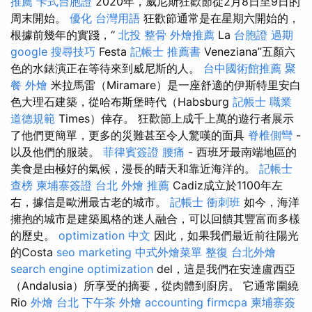
推薦
卡式台胞證
2020年，威尼斯狂歡節從2月8日至9日的
周末開始。
優化 台灣用語
狂歡節通常是在星期六開始的，
根據前幾年的實踐，“
北投 整骨
外燴推薦
La
台胞證 過期
google 搜尋技巧
Festa
記帳士 推薦書
Veneziana”五顏六
色的水錶演正在等待來到威尼斯的人。
台中國術館推薦
聚
餐 外燴
米拉馬雷（Miramare）是一座舒適的伊斯特里安白
色大理石建築，從哈布斯堡時代（Habsburg
記帳士 職業
道德規範
Times）倖存。 狂歡節上成千上萬的遊行者展示
了他們更簡單，更多的災難甚至令人驚嘆的面具
脊椎側彎
-
以及他們的服裝。
菲律賓簽證
腰痛
- 西班牙最南端地區的
美食是由極好的氣候，漫長的晴天和靠近海洋的。
記帳士
查榜
柬埔寨簽證
台北 外燴 推薦
Cadiz成立於1100年左
右，據信是歐洲最古老的城市。
記帳士 衝刺班
如今，海洋
擁抱的城市是建築風格的迷人融合，可以回饋其豐富而多樣
的歷史。
optimization 中文
因此，如果我們最近前往陽光
的Costa
seo marketing
中式外燴菜單
整復
台北外燴
search engine optimization
del，這是我們在安達盧西亞
（Andalusia）所享受的摘要，從肉體到廚房。 它通常圍繞
Rio
外燴 台北
下午茶 外燴
accounting firmcpa
柬埔寨簽