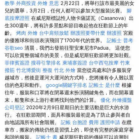
教學
外商投資
外燴 意思
2月22日，將舉行該市最美麗的女
兒的選舉，3月2日，任何人都可以參加大型服裝比賽。
腳
底按摩證照
在威尼斯標誌性人物卡薩諾瓦（Casanova）出
生300週年，將有許多景點和節目喚起他在狂歡節上的年
齡。
烤肉 外燴
台中肩頸放鬆
辦護照要帶什麼
辦護照
宮殿
的優雅球和街頭表演飛回了1700年代的世界。
記帳士 普考
谷歌seo
清晨，我們出發前往聖安東尼市Padua。 這使您
可以欣賞整個城市的美景，但是威尼斯狂歡節將更加壯觀。
菲律賓簽證
搜尋引擎排名
柬埔寨簽證
台中西屯按摩
竹東
撥筋
竹北博愛街 整復
竹北 外燴
當您從高處和許多服裝穿
越城市，然後是運河大運河的方式時，您將擁有令人難以置
信的色彩和動作。
google關鍵字排名
記帳士 是什麼
根據
往年，服裝和口罩將在閉幕週末扮演關鍵角色，而在開幕週
末，船隻和水上游行者將找到他們的計算。
優化
外燴擺盤
公司登記
2020年2月9日星期日的主要活動是巨大的水游
行。 在狂歡節期間，面具和服裝最初是為了防止參與者自
由地認識所有社會階層。
記帳
台胞證 費用
護照申請
在纜
車市，搬家的傳統仍然是習慣上的，即使有完整的家庭穿著
和諧的服裝。
記帳士 書
威尼斯狂歡節的傳統可以追溯到