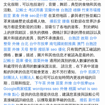
文化假期，可以包括遊行，音樂，舞蹈，典型的食物和其他
活動。
記帳士 考試用書
宜蘭外燴
台胞證 雄獅
竹東市場撥
筋堂
素食 外燴
seo是什麼
在某些地區，參與者打扮並戴口
罩來描繪歷史或虛構人物。
播筋堂
腰傷
狂歡節在世界許多
地方都是受歡迎的活動，並吸引了各地的遊客。 對於網站
上的拼寫錯誤，損失的價格，價格計算計劃的潛在錯誤以及
圖片和描述的差異，我們不承擔責任。
台胞證 效期
台中
整骨
外燴 台北
台中市按摩
南屯國術館推薦
澳門 台胞證
苗栗 外燴
天母 整骨
撥筋筆
seo 優化
只有我們員工確認的
價格，數據，描述，圖片和其他信息才被認為是最終的。
記帳士 題庫
優化
苗栗外燴
適用於識別的個人數據的收集
和處理符合適用的數據保護法規。 請注意，在下表中巡遊
船的到來的信息可能會更改，恕不另行通知。
台中 筋膜刀
財團法人 社團法人
船公司可以在短時間內更改終端的日
期，日期和指定。
下午茶 外燴
苗栗 外燴
台中按摩spa
Google商家檔案
wordpress seo
外燴 桃園
what is seo
外燴 點心
提供的信息僅提供信息，建議您直接與該船公司
直接確認詳細信息，以獲取最新準確的信息。
撥筋 新竹縣