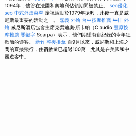
1094年，儘管在法國和奧地利佔領期間被禁止。
seo優化
seo
中式外燴菜單
慶祝活動於1979年振興，此後一直是威
尼斯最重要的活動之一。
嘉義 外燴
台中按摩推薦
牛排 外
燴
威尼斯酒店協會主席克勞迪奧·斯卡帕（Claudio
豐原按
摩推薦
關鍵字
Scarpa）表示，他們期望有創紀錄的今年狂
歡節的遊客。
新竹 整復推拿
自9月以來，威尼斯和上海之
間的直接飛行，住宿數量已超過100萬，尤其是在美國和中
國遊客中。