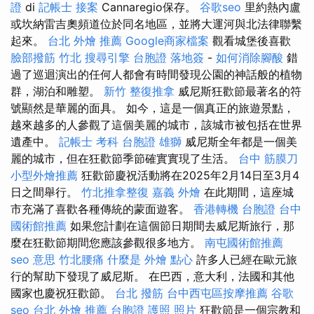
證
di
記帳士 接案
Cannaregio保存。
谷歌seo
里約熱內盧
或坎納雷吉奧頻道位於同名地區，並將大運河與北法律聯繫
起來。
台北 外燴 推薦
Google商家檔案
觀看城堡後喜歡
臉部撥筋 竹北
搜尋引擎
台胞證 落地簽
-
如何消除腳酸
錯
過了巡迴演出的任何人都會有時間發現公園的神話般的植物
群，湖泊和雕塑。
新竹 整復推拿
威尼斯狂歡節最著名的符
號顯然是華麗的面具。 如今，這是一個真正的旅遊景點，
越來越多的人參觀了這個美麗的城市，該城市被包括在世界
遺產中。
記帳士 考科
台胞證 雄獅
威尼斯全年都是一個美
麗的城市，但在狂歡節季節確實實現了生活。
台中 筋膜刀
小型外燴推薦
狂歡節慶祝活動將在2025年2月14日至3月4
日之間舉行。
竹北推拿整復
嘉義 外燴
在此期間，這座城
市充滿了喜歡各種傳統的蒙面遊客。
香港轉機 台胞證
台中
國術館推薦
如果您計劃在這個節日期間去威尼斯旅行，那
麼在狂歡節期間您應該參觀很多地方。
南屯國術館推薦
seo 意思
竹北腰痛
什麼是
外燴 點心
許多人已經在歐元旅
行的幫助下發現了威尼斯。 在巴西，意大利，法國和其他
國家也慶祝狂歡節。
台北 撥筋
台中西屯區按摩推薦
谷歌
seo
台北 外燴 推薦
台胞證 護照 照片
狂歡節是一個宗教和