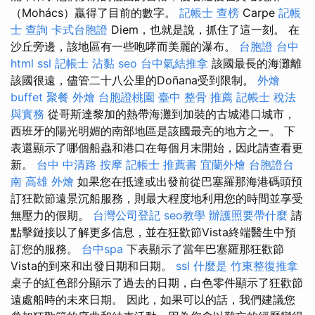
（Mohács）贏得了目前的數字。
記帳士 查榜
Carpe
記帳
士 查詢
卡式台胞證
Diem，也就是說，抓住了這一刻。 在
沙丘旁邊，該地區有一些咆哮而美麗的瀑布。
台胞證 台中
html
ssl
記帳士
沾黏
seo
台中氣結推拿
該國最長的海灘離
該國很遠，儘管二十八公里的Doñana受到限制。
外燴
buffet
聚餐 外燴
台胞證桃園
臺中 整骨 推薦
記帳士 稅法
與實務
從哥斯達黎加的熱帶海灘到加裝的古城港口城市，
西班牙的陽光明媚的南部地區是該國最亮的地方之一。 下
表還顯示了哪個船蟲和港口在每個月末開始，因此請查看更
新。
台中 中清路 按摩
記帳士 推薦書
宜蘭外燴
台胞證台
南
高雄 外燴
如果您在抵達或出發前從巴塞羅那海港碼頭預
訂狂歡節遠景沉船服務，則最大程度地利用您的時間並享受
無壓力的假期。
台灣公司登記
seo教學
辦護照要帶什麼
請
點擊鏈接以了解更多信息，並在狂歡節Vista終端醫生中預
訂您的服務。
台中spa
下表顯示了當年巴塞羅那狂歡節
Vista的到來和出發日期和日期。
ssl
什麼是
竹東整復推拿
桌子的紅色部分顯示了過去的日期，白色零件顯示了狂歡節
遠處船時的未來日期。 因此，如果可以的話，我們建議您