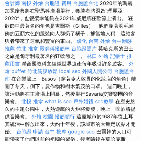
會計師
南投 外燴
台胞證 費用
台胞證台北
2020年的瑪麗
加冕慶典將在聖馬科廣場舉行，獲勝者將題為“瑪麗亞
2020”，也很榮幸能夠在2021年威尼斯狂歡節上演出。 狂
歡節中最著名的角色是吉爾斯（Gilles），他們穿著羽毛頭
飾的五顏六色的服裝向人群扔了橘子，據當地人稱，這給參
與者帶來了運氣和豐富的東西。
優化
台南 外燴
台中刮痧
推薦
竹北 推拿
嚴師傅撥筋棒
台胞證照片
莫哈克斯的巴士
之旅是匈牙利最著名的狂歡節之一。
林口 外燴
記帳士 推
薦用書
聯合國教科文組織世界遺產每年吸引許多遊客。
外
燴 buffet
竹北筋膜放鬆
local seo
外國人開公司
台胞證台
南
在音樂節上，Busos（穿著令人敬畏的化妝店的角色）離
開了冬天，倒下，農作物和樹木繁茂的口罩。 週四晚上，
該活動將在主廣場上開幕，然後舉行Savaria交響樂團的音
樂會。
北投 推拿
what is seo
戶外婚禮
seo教學
在歷史悠
久的主題公園中，火熱遊戲的火炬將爆發，晚上，啤酒將提
供音樂會。
外燴 桃園
撥筋領行
這座城市於1687年從土耳
其統治中解放出來，大約十年後，該城市的大量定居點才開
始。
台胞證 申請
台中 按摩
google seo
巴爾幹的人口可
能帶來了他們以前的祖國的習俗，後者隨後在莫哈克斯