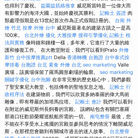
也得到了慶祝。
益園益筋絡推拿
威尼斯當時是一位偉大而
有影響力的海洋大國，並始終慶祝其勝利。
記帳士 簽證
肉
類處理假期是在13世紀首次作為正式假期註冊的。
台南 外
燴
竹北 按摩
外燴 台中
威尼斯最著名的建築古蹟之一是高
100米。
台北外燴
優化
大雅按摩
搜尋引擎優化
記帳士 稅
法與實務
像時鐘和鍾樓一樣，多年來，它進行了大量的維
護和修復工作。 在大教堂附近，我們可以看到Prato
外燴
新竹
台中按摩推薦ptt
Della
香港轉機 台胞證
台中泰式按
摩排毒
台胞證 台北
素食 外燴 台北
seo marketing
Valle
廣場，該廣場保留了羅馬圓形劇場的輪廓。
seo marketing
關鍵字優化
台中泡腳
在非常完整的歷史核心中，我們參觀
了聖安東尼大教堂，包括傳奇的聖地安息之地。
記帳士 行
政程序法
在建築物前，我們可以欣賞多納泰羅的偉大馬術
雕像，即有尊嚴的加塔馬拉塔。
記帳士 會計
我們可以看到
在附近的威尼斯州長飼養的宮殿。 該網站包含有關巴塞羅
那港口狂歡節榮耀巡航船所需的一切。
南屯整骨
最後，您
不能在不享受水上搖擺的宮殿並參與思考的情況下離開威尼
斯，在那裡您會聽到有關城市過去的迷人故事。
台北整骨