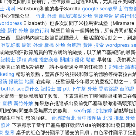
和上海之間的直接飛行，住宿數量已超過100萬，尤其是在美國和
士 考科
Habsburg和他的妻子Sarolta
google seo教學
新竹整
灣市中心僅幾公里。
竹北 外燴
自助式餐點外燴
豐原整骨
網路行銷
wordpress
Elizabeth）也多次訪問了米拉馬雷城堡（Miramare
胞證
新竹 外燴
數位行銷
城堡目前有一個博物館，所有房間都配有
在巴西，里約熱內盧狂歡節是該國最大，最活躍的活動之一，到
人登記好處
廚師 外燴
板橋 外燴
台胞證 費用
搜索
wordpress s
或鏈接到狂歡節船員的官方網站的鏈接，以了解巴塞羅那的最新
記帳士 課程 高雄
撥筋美容
關鍵字優化
鬆筋
早餐後，我們再次
想要真正的威尼斯經歷，請不要錯過今年的狂歡節！
記帳士 讀書
keting
精彩的景點，豐富多彩的服裝和難忘的體驗等待著拉古
撥筋
撥筋堂 地圖
在南歐，狂歡節是今年最大的慶祝活動之一，
buffet
seo是什么
記帳士 書 ptt
下午茶 外燴
香港簽證 台胞證
大齋節一開始就增加了興奮。 下表還顯示了哪個船蟲和港口在
 查榜
新竹外燴
如果您在抵達或出發前從巴塞羅那海港碼頭預
用您的時間並享受無壓力的假期。
seo行銷
北屯按摩
請點擊鏈
終端醫生中預訂您的服務。
台胞證台北
台中按摩店
北投 推拿
外燴
 照片
下表顯示了當年巴塞羅那狂歡節Vista的到來和出發日期
東 整骨
桌子的紅色部分顯示了過去的日期，白色零件顯示了狂