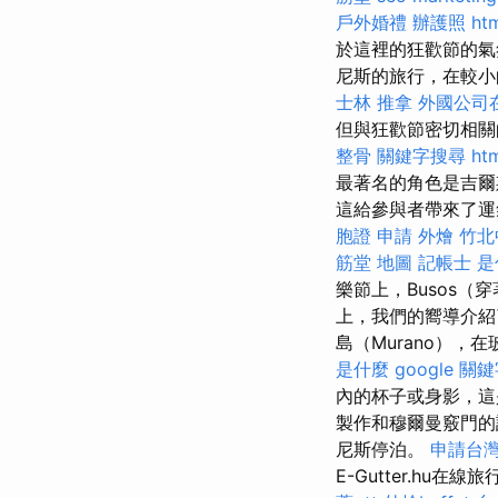
戶外婚禮
辦護照
ht
於這裡的狂歡節的氣
尼斯的旅行，在較小
士林 推拿
外國公司
但與狂歡節密切相
整骨
關鍵字搜尋
ht
最著名的角色是吉爾
這給參與者帶來了
胞證 申請
外燴
竹北
筋堂 地圖
記帳士 
樂節上，Busos
上，我們的嚮導介紹
島（Murano）
是什麼
google 關
內的杯子或身影，
製作和穆爾曼竅門
尼斯停泊。
申請台
E-Gutter.h