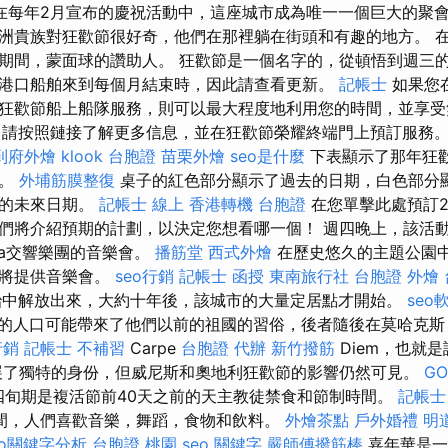
在每年2月宣布的慶祝活動中，這座城市成為唯一一個巨大的聚會
洲貴族對狂歡節很好奇，他們在那裡躺在街頭和有趣的地方。 
期間，蒙面球的讚助人。 狂歡節是一個名字的，從頓悟到週三的
港口船舶來到每個月結束時，因此請查看更新。
記帳士
如果您
狂歡節船上船隊服務，則可以最大程度地利用您的時間，並享
請按照鏈接了解更多信息，並在狂歡節榮耀終端門上預訂服務
到府外燴
klook 台胞證
苗栗外燴
seo是什麼
下表顯示了那年狂
期。
外埔筋膜整復
桌子的紅色部分顯示了過去的日期，白色部分
時的未來日期。
記帳士 線上
香港轉機 台胞證
在您單擊此處預訂2
們將介紹預期的計劃，以決定您想看哪一個！ 週四晚上，該活
ria交響樂團的音樂會。
播筋堂
西式外燴
在歷史悠久的主題公園
酒將提供音樂會。
seo行銷
記帳士 函授
東南旅行社 台胞證
外燴
統治中解放出來，大約十年後，該城市的大量定居點才開始。
seo
的人口可能帶來了他們以前的祖國的習俗，後者隨後在莫哈克斯（M
行銷
記帳士 不補習
Carpe
台胞證 代辦
新竹撥筋
Diem，也就
發展了獨特的身份，但威尼斯和奧地利狂歡節的影響仍然可見。
GO
旬期是複活節前40天之前的天主教徒禁食和節制時間。
記帳士
間，人們喜歡音樂，舞蹈，食物和飲料。
外燴茶點
戶外婚禮
明
oo關鍵字分析
台胞證 桃園
seo 關鍵字
嚴師傅撥筋棒
嘉年華是一