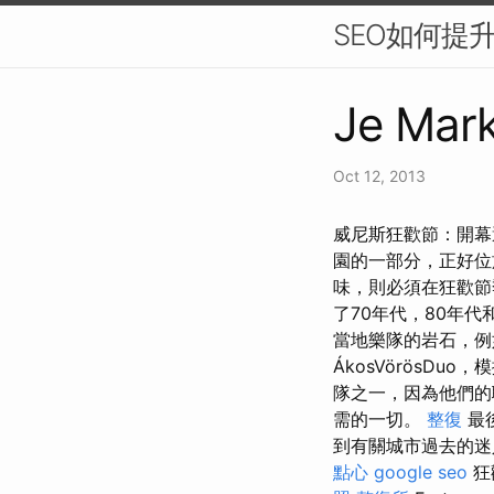
SEO如何提
Je Mark
Oct 12, 2013
威尼斯狂歡節：開幕
園的一部分，正好
味，則必須在狂歡
了70年代，80年
當地樂隊的岩石，
ÁkosVörösDuo
隊之一，因為他們的
需的一切。
整復
最
到有關城市過去的
點心
google seo
狂