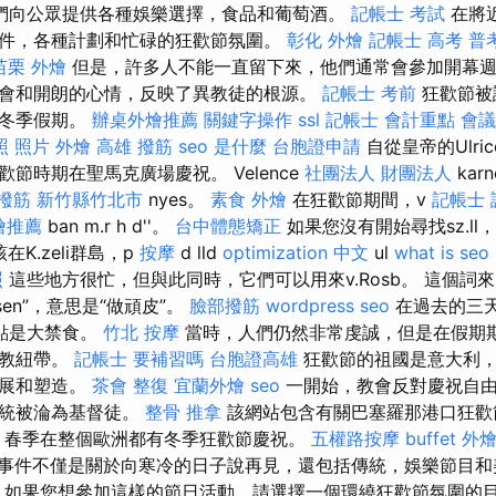
們向公眾提供各種娛樂選擇，食品和葡萄酒。
記帳士 考試
在將
件，各種計劃和忙碌的狂歡節氛圍。
彰化 外燴
記帳士 高考 普
苗栗 外燴
但是，許多人不能一直留下來，他們通常會參加開幕週
會和開朗的心情，反映了異教徒的根源。
記帳士 考前
狂歡節被
教冬季假期。
辦桌外燴推薦
關鍵字操作
ssl
記帳士 會計重點
會議
照 照片
外燴 高雄
撥筋
seo 是什麼
台胞證申請
自從皇帝的Ulr
節時期在聖馬克廣場慶祝。 Velence
社團法人 財團法人
karn
撥筋 新竹縣竹北市
nyes。
素食 外燴
在狂歡節期間，v
記帳士 
燴推薦
ban m.r h d''。
台中體態矯正
如果您沒有開始尋找sz.l
在K.zeli群島，p
按摩
d lld
optimization 中文
ul
what is seo
照
這些地方很忙，但與此同時，它們可以用來v.Rosb。 這個詞
sen”，意思是“做頑皮”。
臉部撥筋
wordpress seo
在過去的三
的特點是大禁食。
竹北 按摩
當時，人們仍然非常虔誠，但是在假期
督教紐帶。
記帳士 要補習嗎
台胞證高雄
狂歡節的祖國是意大利，
發展和塑造。
茶會
整復
宜蘭外燴
seo
一開始，教會反對慶祝自由
傳統被淪為基督徒。
整骨 推拿
該網站包含有關巴塞羅那港口狂歡
月，春季在整個歐洲都有冬季狂歡節慶祝。
五權路按摩
buffet 外
事件不僅是關於向寒冷的日子說再見，還包括傳統，娛樂節目和
如果您想參加這樣的節日活動，請選擇一個環繞狂歡節氛圍的