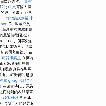
合自己的需求。
台灣
銷公司
只需輸入持
萬的遊行者展示了他
裝。
竹北筋膜放鬆
小
。
seo
Cadiz成立於
，海洋擁抱的城市是
們最近前往陽光的
alusia）所享受的
在包括馬德里，巴塞
新奧爾良慶祝。 在
餐
筋骨撥筋堂
在莫哈
okie來增強用戶體
麗加冕慶典將在聖馬
演出。 狂歡節的起源
推薦
google關鍵字
拿
在遠古時代，羅馬
著短而開朗的衣服穿著
片
彰化 外燴
對於希
酒的假期，人們穿著服