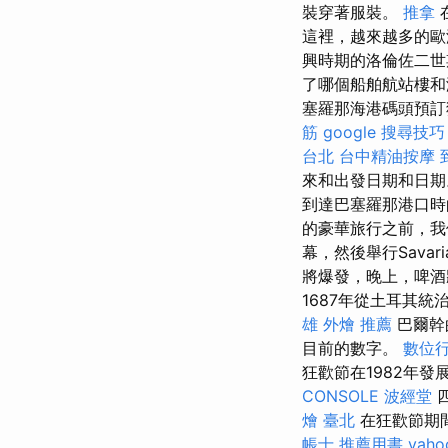
裝穿著服裝。
推拿
這裡，越來越多的歐
興時期的洛倫佐二世
了哪個船舶航站樓和
塞羅那海港碼頭預訂
筋
google 搜尋技巧
台北
台中精油按摩
來和出發日期和日
到達巴塞羅那港口
的豪華旅行之前，我
幕，然後舉行Sava
將爆發，晚上，啤
1687年從土耳其
雄 外燴 推薦
巴爾幹
目前的數字。
數位
狂歡節在1982年
CONSOLE
波經堂
四
燴 臺北
在狂歡節期
帳士 推薦用書
yah