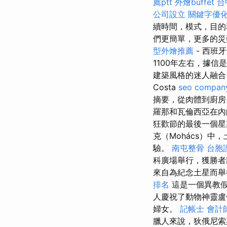
薦ptt
外燴buffet
台
公司設立
關鍵字優
續時間，模式，目的
們更簡單，更多的
型外燴推薦
- 西班
1100年左右，據
建築風格的迷人融合
Costa
seo compan
摘要，從肉體到廚房
羅那和瓦倫西亞在內
狂歡節的最後一個
克（Mohács）
驗。
南屯整骨
台胞
科廣場舉行，獲勝者將
來自為紀念土星而舉行的
排名
這是一個異教假
人慶祝了動物神靈盧佩
婦女。
記帳士 會計
臘人來說，狄俄尼索