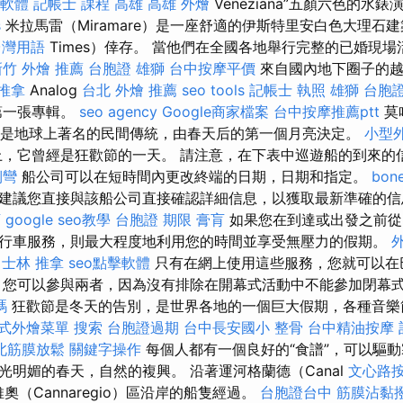
o軟體
記帳士 課程 高雄
高雄 外燴
Veneziana”五顏六色的水
s
米拉馬雷（Miramare）是一座舒適的伊斯特里安白色大理石
台灣用語
Times）倖存。 當他們在全國各地舉行完整的已婚現
新竹 外燴 推薦
台胞證 雄獅
台中按摩平價
來自國內地下圈子的越
推拿
Analog
台北 外燴 推薦
seo tools
記帳士 執照
雄獅 台胞
的第一張專輯。
seo agency
Google商家檔案
台中按摩推薦ptt
莫
ács）是地球上著名的民間傳統，由春天后的第一個月亮決定。
小型
，它曾經是狂歡節的一天。 請注意，在下表中巡遊船的到來的
側彎
船公司可以在短時間內更改終端的日期，日期和指定。
bone
建議您直接與該船公司直接確認詳細信息，以獲取最新準確的
肓
google seo教學
台胞證 期限
膏肓
如果您在到達或出發之前從
行車服務，則最大程度地利用您的時間並享受無壓力的假期。
士林 推拿
seo點擊軟體
只有在網上使用這些服務，您就可以在
，您可以參與兩者，因為沒有排除在開幕式活動中不能參加閉幕
嗎
狂歡節是冬天的告別，是世界各地的一個巨大假期，各種音樂
式外燴菜單
搜索
台胞證過期
台中長安國小 整骨
台中精油按摩
北筋膜放鬆
關鍵字操作
每個人都有一個良好的“食譜”，可以驅
光明媚的春天，自然的複興。 沿著運河格蘭德（Canal
文心路
維奧（Cannaregio）區沿岸的船隻經過。
台胞證台中
筋膜沾黏