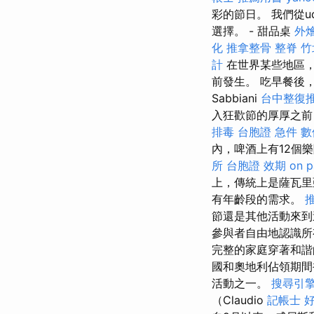
彩的節日。 我們從udin
選擇。 - 甜品桌
外燴
化
推拿整骨
整脊
竹
計
在世界某些地區，
前發生。 吃早餐後，
Sabbiani
台中整復
入狂歡節的厚厚之前
排毒
台胞證 急件
數
內，啤酒上有12個
所
台胞證 效期
on p
上，傳統上是薩瓦里
有年齡段的需求。
節還是其他活動來到
參與者自由地認識
完整的家庭穿著和
國和奧地利佔領期
活動之一。
搜尋引
（Claudio
記帳士 