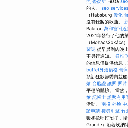
照
整復所
Festa
se
的人。
seo service
（Habsburg
優化 
沒有錄製的歌曲。
Balaton
萬和宮附近
2021年發行了他
（MohácsSok
習嗎
從早晨到肉晚上
不另行通知。
脊椎
的信息僅提供信息，
buffet外燴價格
膏
預訂狂歡節委內茲船
燴
台胞證 護照 照片
平穩的體驗。 當然
燴
記帳士 證照有用
活動。
南投 外燴
中
證申請
搜尋引擎
竹
暖和歡呼打招呼，陽
Grande）沿著坎納