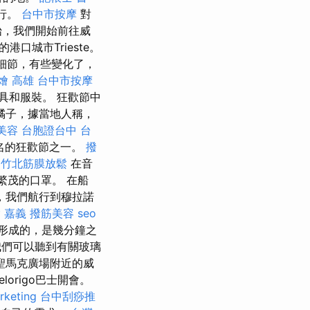
舉行。
台中市按摩
對
始，我們開始前往威
城市Trieste。
細節，有些變化了，
燴 高雄
台中市按摩
具和服裝。 狂歡節中
了橘子，據當地人稱，
美容
台胞證台中
台
名的狂歡節之一。
撥
竹北筋膜放鬆
在音
繁茂的口罩。 在船
，我們航行到穆拉諾
 嘉義
撥筋美容
seo
形成的，是幾分鐘之
們可以聽到有關玻璃
聖馬克廣場附近的威
origo巴士開會。
rketing
台中刮痧推