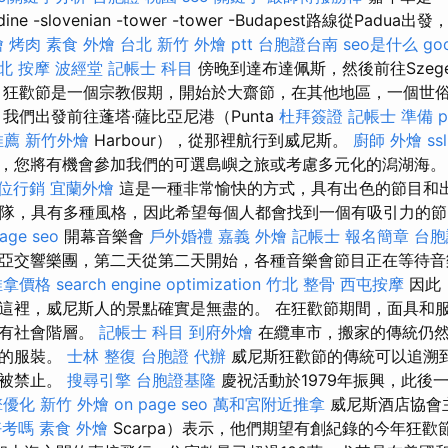
e -slovenian -tower -tower -Budapest路線從Pad
 烤肉
素食 外燴 台北
新竹 外燴 ptt
台胞證台南
seo是什么
go
北 按摩
波經堂
記帳士 科目
傍晚到達布達佩斯，然後前往Szeg
狂歡節是一個宗教假期，開始於大齋節，在其他地區，一個世
我們出發前往蓬塔·薩比亞尼港（Punta
杜拜簽證
記帳士 準備 p
推薦
新竹外燴
Harbour），從那裡航行到威尼斯。
廚師 外燴
ssl
，您將有機會參加我們的可選島嶼之旅或考慮多元化的潟湖海
位行銷
宜蘭外燴
這是一種非常愉快的方式，具有出色的節目和出
樂隊，具有多種風格，因此希望每個人都會找到一個有吸引力的
age seo
開幕音樂會
戶外婚禮
嘉義 外燴
記帳士 報名簡章
台胞
亞交響樂團，第二天從第二天開始，各種音樂會節目正在等待音
推拿價格
search engine optimization
竹北 整骨
西屯按摩
因此
這裡，威尼斯人的景點確實是無盡的。 在狂歡節期間，面具和
所有社會階層。
記帳士 科目
到府外燴
在纜車市，搬家的傳統仍然
諧的服裝。
士林 整復
台胞證 代辦
威尼斯狂歡節的傳統可以追溯到
間被禁止。
搜尋引擎
台胞證基隆
慶祝活動於1979年振興，此後
擎優化
新竹 外燴
on page seo
萬和宮附近推拿
威尼斯酒店協會
好考嗎
素食 外燴
Scarpa）表示，他們期望有創紀錄的今年狂