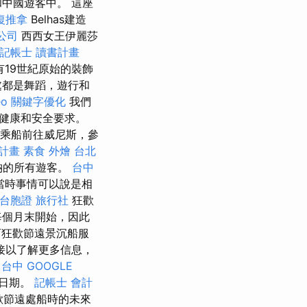
中國遊客中。 這座
復推拿
Belhas建造
公司
西西女王伊麗莎
記帳士 讀書計畫
19世紀原始的裝飾
處都是舞蹈，遊行和
eo
關鍵字優化
我們
健康和安全要求。
乘船前往威尼斯，參
計畫
素食 外燴 台北
納的所有遊客。
台中
當時事情可以說是相
台胞證 旅行社
狂歡
每個月末開始，因此
訂狂歡節遠景沉船服
接以了解更多信息，
 台中
GOOGLE
和日期。
記帳士 會計
歡節遠處船時的未來