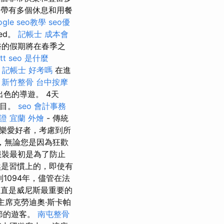
ua出發，帶有多個休息和用餐
ogle seo教學
seo優
ed。
記帳士 成本會
俗的假期將在春季之
tt
seo 是什麼
記帳士 好考嗎
在進
。
新竹整骨
台中按摩
色的導遊。 4天
節目。
seo
會計事務
證
宜蘭 外燴
- 傳統
樂愛好者，考慮到所
，無論您是因為狂歡
服裝最初是為了防止
是習慣上的，即使有
1094年，儘管在法
一直是威尼斯最重要的
主席克勞迪奧·斯卡帕
歡節的遊客。
南屯整骨