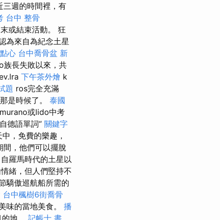
近三週的時間裡，有
考
台中 整骨
末或結束活動。 狂
認為來自為紀念土星
點心
台中喬骨盆
新
ico族長失敗以來，共
ev.lra
下午茶外燴
k
試題
ros完全充滿
l，那是時候了。
泰國
murano或lido中考
來自德語單詞“
關鍵字
天中，免費的樂趣，
期間，他們可以擺脫
自羅馬時代的土星以
情緒，但人們堅持不
節驕傲巡航船所需的
燴
台中楓樹6街喬骨
美味的當地美食。
播
目的地。
記帳士 書