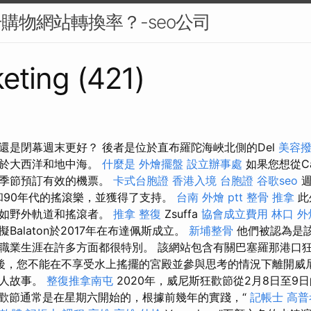
升購物網站轉換率？-seo公司
eting (421)
還是閉幕週末更好？ 後者是位於直布羅陀海峽北側的Del
美容
位於大西洋和地中海。
什麼是
外燴擺盤
設立辦事處
如果您想從Ca
節季節預訂有效的機票。
卡式台胞證
香港入境 台胞證
谷歌seo
週
代和90年代的搖滾樂，並獲得了支持。
台南 外燴 ptt
整骨 推拿
此
例如野外軌道和搖滾者。
推拿 整復
Zsuffa
協會成立費用
林口 外
，模擬Balaton於2017年在布達佩斯成立。
新埔整骨
他們被認為是
職業生涯在許多方面都很特別。 該網站包含有關巴塞羅那港口
後，您不能在不享受水上搖擺的宮殿並參與思考的情況下離開威
迷人故事。
整復推拿南屯
2020年，威尼斯狂歡節從2月8日至9
歡節通常是在星期六開始的，根據前幾年的實踐，“
記帳士 高普