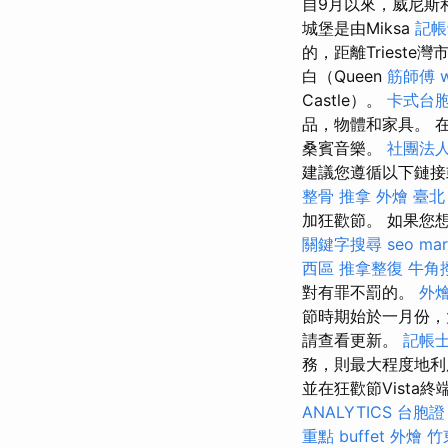
自9月以來，威尼斯
城堡是由Miksa
記帳
的，距離Trieste
白（Queen
筋師傅
Castle）。
卡式台
品，物體和家具。 
桑賓音樂。
社團法
建議您遵循以下鏈接
整骨 推拿
外燴 臺北
加狂歡節。 如果您
關鍵字搜尋
seo mar
西區 推拿整復
牛角
對有罪不罰的。
外燴
節時期始於一月份，
請查看更新。
記帳士
務，則最大程度地利
並在狂歡節Vista
ANALYTICS
台胞證
重點
buffet 外燴
竹