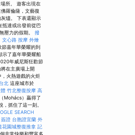
場所。 遊客出現在
在佛羅倫薩，文藝復
灰燼。 下表還顯示
在抵達或出發前從巴
受無壓力的假期。
撥
。
文心路 按摩
外燴
歡節嘉年華榮耀的到
顯示了嘉年華榮耀船
020年威尼斯狂歡節
動將在主廣場上開
中，火熱遊戲的火炬
 台北
這座城市於
軟體
竹北整復按摩
高
ohács）贏得了
是說，抓住了這一刻。
OGLE SEARCH
 簽證
台胞證宜蘭
外
道花園城整復推拿
記
個非常快樂和豐富多