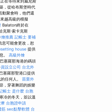
錶演正在等待來到威尼斯
建築，從哈布斯堡時代
場活動聚會時，他們還
來越高級的模擬
證
Balaton終於在
哈克斯·索卡克斯
外燴推薦
記帳士 要補
信息可能會更改，恕
setting house
提供
信息。
高級外燴
巴塞羅那海港的碼頭
外資設立公司
台北外
巴塞羅那聖港口提供
式的任何人。
苗栗外
節，穿著舞蹈的娛樂
記帳士 是什麼
台胞
動寒冷的冬天，並以溫
按摩
台胞證申請
撥筋
seo點擊軟體
台