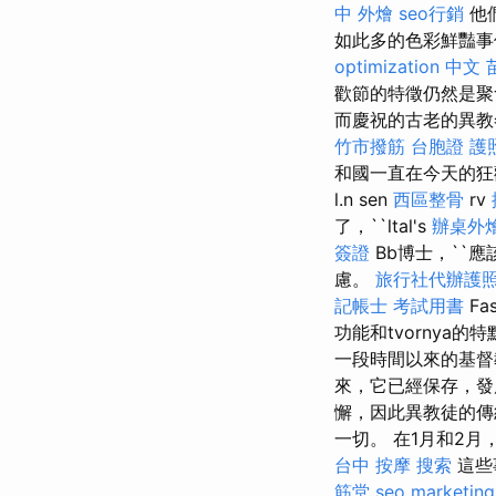
中 外燴
seo行銷
他
如此多的色彩鮮豔事
optimization 中文
歡節的特徵仍然是聚
而慶祝的古老的異
竹市撥筋
台胞證 護
和國一直在今天的狂歡
l.n sen
西區整骨
rv
了，``ltal's
辦桌外
簽證
Bb博士，``應該
慮。
旅行社代辦護
記帳士 考試用書
Fa
功能和tvornya
一段時間以來的基
來，它已經保存，
懈，因此異教徒的
一切。 在1月和2
台中 按摩
搜索
這些
筋堂
seo marketing