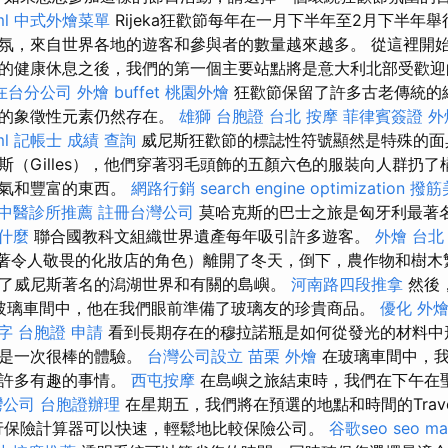
ml
中式外燴菜單
Rijeka狂歡節每年在一月下半年至2月下半年
氛，來自世界各地的遊客和參與者的數量越來越多。 從這裡開
的健康休息之後，我們的第一個主要站點將是意大利北部受歡迎的港口
在台分公司
外燴 buffet
桃園外燴
狂歡節保留了許多古老傳統的
關的象徵性元素仍然存在。
雄獅 台胞證
台北 按摩
菲律賓簽證
外
ml
記帳士 成績 查詢
威尼斯狂歡節的標誌性符號顯然是特殊的面
斯（Gilles），他們穿著羽毛頭飾的五顏六色的服裝向人群扔
運氣和豐富的東西。
網路行銷
search engine optimization
撥筋
中醫診所推薦
註冊台灣公司
莫哈克斯的巴士之旅是匈牙利最著
是什麼
聯合國教科文組織世界遺產每年吸引許多遊客。
外燴 台北
（穿著令人敬畏的化妝店的角色）離開了冬天，倒下，農作物和樹木
了威尼斯著名的潟湖世界和有關的島嶼。
河南路四段推拿
然後
，在玻璃車間中，他在我們眼前準備了玻璃友的珍貴商品。
優化
外燴
鍵字
台胞證 申請
看到長期存在的穆拉諾瓶是如何從發光的材料中
這是一次很棒的體驗。
台灣公司設立
苗栗 外燴
在玻璃車間中，我
的許多有趣的事情。
西屯按摩
在島嶼之旅結束時，我們在下午在
灣公司
台胞證辦理
在星期五，我們將在預選的地點和時間的Travel
u在線旅行保險計算器可以快速，輕鬆地比較保險公司。
谷歌seo
seo ma