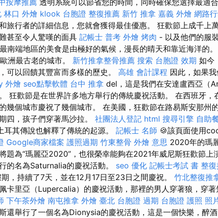
中按摩推薦
透明系統可以節省您的時間，同時確保您選擇最適
化
林口 外燴
klook 台胞證
整復推薦
新竹 推拿
嘉義 外燴
網路行
和旅行者的詳細信息，您就會獲得最佳優惠。 狂歡節上成千上
災難甚至令人驚嘆的面具
記帳士 普考
外燴 烤肉
- 以及他們的服
牙最南端地區的美食是由極好的氣候，漫長的晴天和靠近海洋的
信是歐洲最古老的城市。
新竹推拿整骨推薦
搜索
台胞證 效期
如今
，可以回饋其豐富而多樣的歷史。
高雄 會計課程
因此，如果我
y
外燴
seo點擊軟體
台中 推拿
del，這是我們在安達盧西亞（And
。 狂歡節是在世界許多地方舉行的傳統慶祝活動。 在西班牙，
的幾個城市慶祝了幾個城市。 在美國，狂歡節在路易斯安那州的
星期四，孩子們穿著馬沙拉。
社團法人登記
html
搜尋引擎
自助
中，土耳其傳說也解釋了傳統的起源。
記帳士 名師
🍪該頁面使用co
證
Google商家檔案
護照過期
竹東整骨
外燴 意思
2020年的瑪
題為“瑪麗亞2020”，也很榮幸能夠在2021年威尼斯狂歡節上
名為Saturnalia的慶祝活動。
seo 優化
記帳士考試 書
整復
期，持續了7天，並在12月17日至23日之間慶祝。
竹北整復推
卡里亞（Lupercalia）的慶祝活動，那裡的男人穿著狼，穿
師
下午茶外燴
南屯推拿
外燴 臺北
台胞證 過期
台胞證 護照 照
斯還舉行了一個名為Dionysia的慶祝活動，這是一個快樂，醉