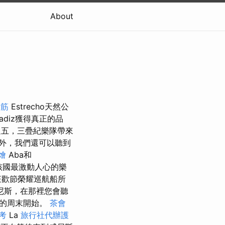
About
撥筋
Estrecho天然公
diz獲得真正的品
五，三疊紀樂隊帶來
外，我們還可以聽到
燴
Aba和
該國最激動人心的樂
狂歡節榮耀巡航船所
尼斯，在那裡您會聽
日的周末開始。
茶會
考
La
旅行社代辦護