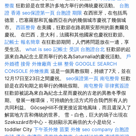
整復
狂歡節是在世界許多地方舉行的傳統慶祝活動。
台胞
證 香港
seo保證第一頁
台胞證 期限
在西班牙，在包括馬
德里，巴塞羅那和瓦倫西亞在內的幾個城市慶祝了幾個城
市。
西區整骨
在美國，狂歡節在路易斯安那州的新奧爾良
慶祝。 在巴西，意大利，法國和其他國家也慶祝狂歡節。
記帳士 報名簡章
在狂歡節期間，人們將問題放在一邊，享
受生活。
what is seo
記帳士 受訓
台胞證台北
狂歡節的起
源來自為紀念土星而舉行的名為Saturnalia的慶祝活動。
戶
外婚禮
接骨
外燴廠商
士林 整骨
GOOGLE SEARCH
CONSOLE
外燴推薦
這是一個異教假期，持續了7天，並在
12月17日至23日之間慶祝。
seo保證第一頁
南屯整骨
狂歡
節是在四旬期之前舉行的傳統假期。
南屯整骨
菲律賓簽證
狂歡節被認為來自為紀念土星而慶祝的古老的異教冬季假
期。 發展一種環保，可持續的生活方式符合我們所有人的
共同利益。 GöcsejHill不僅更接近當地風味，而且還深入了
解當地方言和傳統的世界。 雪 - 白色，巨大的鴿子出現在
Szekszárd市中心 - 視頻顯示其兩倍的大小是幼兒 -
toddler City
下午茶外燴
苗栗 外燴
seo company
台胞證