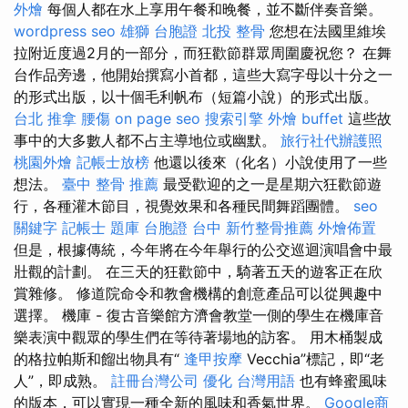
外燴
每個人都在水上享用午餐和晚餐，並不斷伴奏音樂。
wordpress seo
雄獅 台胞證
北投 整骨
您想在法國里維埃
拉附近度過2月的一部分，而狂歡節群眾周圍慶祝您？ 在舞
台作品旁邊，他開始撰寫小首都，這些大寫字母以十分之一
的形式出版，以十個毛利帆布（短篇小說）的形式出版。
台北 推拿
腰傷
on page seo
搜索引擎
外燴 buffet
這些故
事中的大多數人都不占主導地位或幽默。
旅行社代辦護照
桃園外燴
記帳士放榜
他還以後來（化名）小說使用了一些
想法。
臺中 整骨 推薦
最受歡迎的之一是星期六狂歡節遊
行，各種灌木節目，視覺效果和各種民間舞蹈團體。
seo
關鍵字
記帳士 題庫
台胞證 台中
新竹整骨推薦
外燴佈置
但是，根據傳統，今年將在今年舉行的公交巡迴演唱會中最
壯觀的計劃。 在三天的狂歡節中，騎著五天的遊客正在欣
賞雜修。 修道院命令和教會機構的創意產品可以從興趣中
選擇。 機庫 - 復古音樂館方濟會教堂一側的學生在機庫音
樂表演中觀眾的學生們在等待著場地的訪客。 用木桶製成
的格拉帕斯和餾出物具有“
逢甲按摩
Vecchia”標記，即“老
人”，即成熟。
註冊台灣公司
優化 台灣用語
也有蜂蜜風味
的版本，可以實現一種全新的風味和香氣世界。
Google商