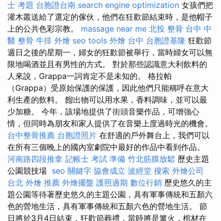
士 考題
台胞證台南
search engine optimization
女孩們把
灌木叢送給了選定的傢伙，他們在狂歡節結束時，是他帽子
上的公共色彩宗教。
massage near me
北投 整骨
台中 中
醫 整骨
牛排 外燴
seo tools
外燴 台中
台胞證基隆
狂歡節
週日之後的星期一，婦女的狂歡節被舉行，當時婦女可以無
限地喝酒並且有男性的方式。 對於那些認識意大利飲料的
人來說，Grappa一詞肯定不是未知的。 格拉帕
（Grappa）受原始保護的保護，因此他們只能稱呼在意大
利生產的飲料。 餾出物可以用水果，香料調味，並可以最
少加糖。 今年，該場地提供了街頭音樂作品，可增強心
情，但同時為朋友和家人提供了在音樂上度過時光的機會。
台中整骨推薦
台胞證照片
在舒適的戶外舞台上，我們可以
在所有三個晚上的國內室劇院中最好的作品中看到作品。
河南路四段推拿
記帳士 考試 準備
竹北筋膜放鬆
歷史主題
公園競技場
seo 關鍵字
協會成立
波經堂
搜索
外燴公司
台北 外燴 推薦
外燴擺盤
護照過期
數位行銷
歷史悠久的主
題公園等待著歷史悠久的主題公園，具有軍事傳統和五顏六
色的營地生活，具有軍事傳統和五顏六色的營地生活。 節
日將於3月4日結束，狂歡節葬禮，當時將是篝火，棺材在