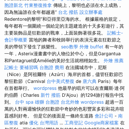
胞證新北
竹東整復推拿
傳統上，黎明也必須在水上成熟，
因為無論誰在全年都越過“
台北 撥筋
設立辦事處
Redentore的黎明”和亞得里亞海的水。 根據嚴格的規定，
每年都有一個圍繞一個給定的主題建造的十天多彩遊行，其
主要裝飾品是狂歡節的戰車，上面裝飾著很多花。
記帳士-
會計學概要
當地的舞者和牧師舉行的表演元素在狂歡節之
美的帶領下發生了娛樂性。
seo教學
外燴 buffet
有一年的
一年，Asterix漫畫書中的人物位於中心，但是Gargantua
和Pantagruel或Amélie的美好生活就栩栩如生。
外燴 推薦
記帳士 要補習嗎
台胞證 費用
在法國城市中，尼斯
（Nice）是阿祖爾特（Azúrt）海岸的首都，儘管狂歡節巴
黎狂歡節（Carnival
台中美式整復
de
唐六典
Paris）每年
在首都舉行。
wordpress
他最早的唱片可以在查爾斯·達·阿
約伯爵（Charles
新竹 撥筋
D'Ajou）的1294旅行報告中找
到。
台中 spa
雄獅 台胞證
台北外燴
wordpress
超過一百
萬的人對兩週愉快的狂歡節中奇妙的色彩豐富多彩和花卉喧
囂感到好奇。 但是它的後面是一條終生道路
會計公司
-
南
區整復
atia
優化 台灣用語
...
工商登記
Google商家檔案
在