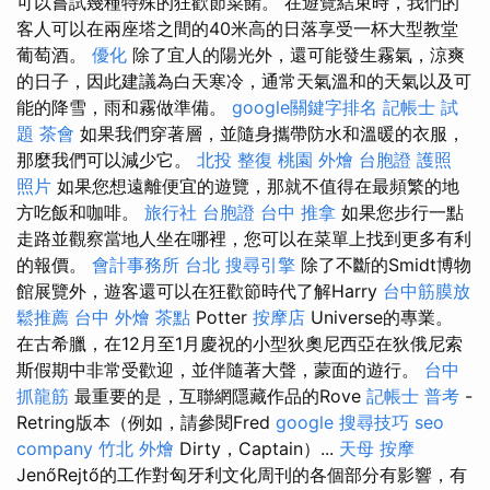
可以嘗試幾種特殊的狂歡節菜餚。 在遊覽結束時，我們的
客人可以在兩座塔之間的40米高的日落享受一杯大型教堂
葡萄酒。
優化
除了宜人的陽光外，還可能發生霧氣，涼爽
的日子，因此建議為白天寒冷，通常天氣溫和的天氣以及可
能的降雪，雨和霧做準備。
google關鍵字排名
記帳士 試
題
茶會
如果我們穿著層，並隨身攜帶防水和溫暖的衣服，
那麼我們可以減少它。
北投 整復
桃園 外燴
台胞證 護照
照片
如果您想遠離便宜的遊覽，那就不值得在最頻繁的地
方吃飯和咖啡。
旅行社 台胞證
台中 推拿
如果您步行一點
走路並觀察當地人坐在哪裡，您可以在菜單上找到更多有利
的報價。
會計事務所 台北
搜尋引擎
除了不斷的Smidt博物
館展覽外，遊客還可以在狂歡節時代了解Harry
台中筋膜放
鬆推薦
台中 外燴 茶點
Potter
按摩店
Universe的專業。
在古希臘，在12月至1月慶祝的小型狄奧尼西亞在狄俄尼索
斯假期中非常受歡迎，並伴隨著大聲，蒙面的遊行。
台中
抓龍筋
最重要的是，互聯網隱藏作品的Rove
記帳士 普考
-
Retring版本（例如，請參閱Fred
google 搜尋技巧
seo
company
竹北 外燴
Dirty，Captain）...
天母 按摩
JenőRejtő的工作對匈牙利文化周刊的各個部分有影響，有