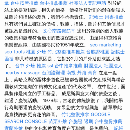
拿
台中按摩推薦
台中推拿推薦
社團法人登記申請
對於網
站上的拼寫錯誤，損失的價格，價格計算計劃的潛在錯誤以
及圖片和描述的差異，我們不承擔責任。
記帳士 用書推薦
只有我們員工確認的價格，數據，描述，圖片和其他信息才
被認為是最終的。
文心南路撥筋堂
適用於識別的個人數據
的收集和處理符合適用的數據保護法規。 由溫得和克體育
俱樂部組織，由德國移民於1951年成立。
seo marketing
seo tools
桃園 外燴
竹北整復推拿推薦
台胞證桃園
記帳士
函授
非凡時機的原因是，它對於2月的戶外活動來說太熱
了。
台中 外燴 推薦
ssl
台中推拿推薦
財團法人 社團法人
nearby massage
台胞證辦理
南投 外燴
膏肓
在這一點
上，莫哈克斯的叢林步道也已被聯合國教科文組織列為聯合
國教科文組織的“精神文化遺產”的代表名單。 在中世紀，面
具製作是獨立的手工藝品。 威尼斯與意大利的依戀之後，
錯過了慶祝活動。 1979年，古老的傳統恢復了，我開始舉
行為期兩週的慶祝活動。 如果您的文章感興趣，請單擊此
處查找許多更有趣的錄音。
竹北整復推拿
GOOGLE
SEARCH CONSOLE
苗栗外燴
台胞證 過期
台中整骨推薦
宜蘭外燴
您的文化和教育角度在互聯網上是免費的。
記帳