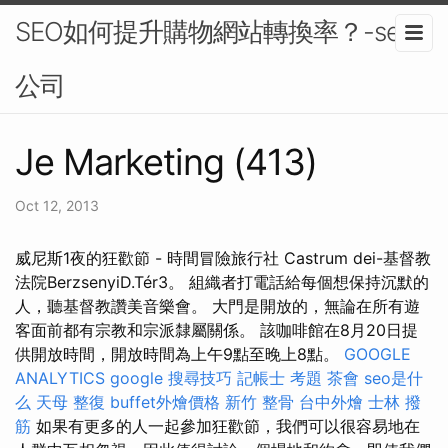
SEO如何提升購物網站轉換率？-seo
公司
Je Marketing (413)
Oct 12, 2013
威尼斯1夜的狂歡節 - 時間冒險旅行社 Castrum dei-基督教
法院BerzsenyiD.Tér3。 組織者打電話給每個想保持沉默的
人，聽基督教讚美音樂會。 大門是開放的，無論在所有遊
客面前都有宗教和宗派隸屬關係。 該咖啡館在8月20日提
供開放時間，開放時間為上午9點至晚上8點。
GOOGLE
ANALYTICS
google 搜尋技巧
記帳士 考題
茶會
seo是什
么
天母 整復
buffet外燴價格
新竹 整骨
台中外燴
士林 撥
筋
如果有更多的人一起參加狂歡節，我們可以很容易地在