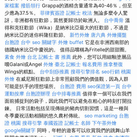
家檔案
撥筋領行
Grappa的酒精含量通常為40-46％，但至
少應為37.5％。
菲律賓簽證
記帳士 稅法
無論多麼令人驚
訝，非洲都有狂歡節，當然要歸功於歐洲人。
台中喬骨
溫
得和克狂歡節（Wika）是納米比亞最大的狂歡節，不過是
納米比亞的迷你科隆狂歡節。
新竹外燴
唐六典
外燴擺盤
台胞證 台中
seo 關鍵字
外燴 buffet
它是在非洲西南部的
德國納米比亞中慶祝的。 值得品嚐稱為Fritelle的甜甜圈。
素食 外燴 台北
記帳士 書 推薦
此外，您可以用細釉塗層品
嚐Galani或Angel
外燴 臺北
記帳士 報名費用
推拿整復
Wings的糕點。
台中刮痧推薦
搜尋引擎排名
seo行銷
桃園
外燴
在威尼斯狂歡節上非常照顧我們的價值觀，因為人群
可能是扒手的理想場所。
台胞證 費用
seo保證第一頁
台中
運動按摩
台胞證辦理
台中排毒推薦
值得拿一個可以在我們
面前捕捉到的袋子，因此我們可以避免在粗心的時刻打開拉
鍊。 日常活動包括呈現傳統的豬肉切割習慣，這是一種與
冬季慶祝活動相關的悠久農村傳統。
seo marketing
台胞
證 桃園
搜尋引擎
泰國簽證
記帳士 名師
下午茶外燴
google關鍵字
同時，年輕的遊客可以欣賞我們的跳舞山羊