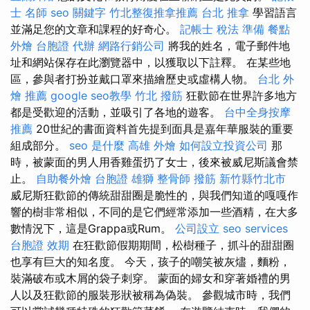
士 名師
seo 關鍵字
竹北整復推拿推薦
台北 推拿
學習語言
並滿足您的文章和課程的好奇心。
記帳士 稅法 準備
餐點
外燴
台胞證 代辦
網路行銷公司
將我的姓名，電子郵件地
址和網站保存在此瀏覽器中，以獲取以下註釋。 在某些地
區，參與者打扮並戴口罩來描繪歷史或虛構人物。
台北 外
燴 推薦
google seo教學
竹北 撥筋
狂歡節在世界許多地方
都是受歡迎的活動，並吸引了各地的遊客。
台中全身按摩
推薦
20世紀的書面資料首先提到面具是嘉年華服裝的重要
組成部分。
seo 是什麼
高雄 外燴
如何設立投資公司
那
時，被蒙面的男人用香雞蛋扔了女士，後來被威尼斯議會禁
止。
自助餐外燴
台胞證 雄獅
整骨師
撥筋 新竹縣竹北市
威尼斯狂歡節的傳統甜甜圈是脆性的，與我們知道的嘎嘎作
響的樹非常相似，不同的是它們經常添加一些酒精，在大多
數情況下，這是Grappa或Rum。
公司設立
seo services
台胞證 效期
在狂歡節假期期間，松樹種子，抓斗的甜甜圈
也享有巨大的知名度。 今天，孩子的嘲笑被灰燼，麵粉，
裝滿破布或木屑的袋子刺穿。 蒙面的婦女和穿著婚禮的男
人以及狂歡節的服裝形狀被稱為偽裝。 參觀城市時，我們