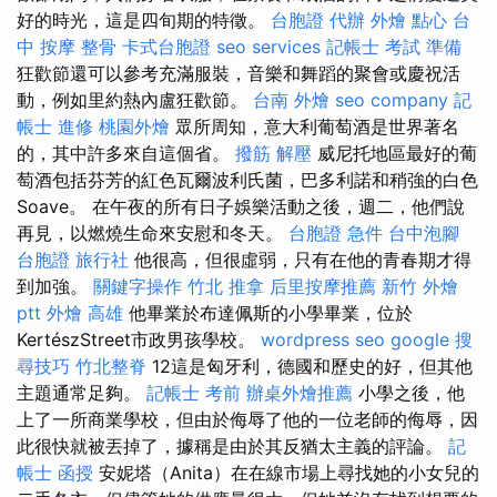
好的時光，這是四旬期的特徵。
台胞證 代辦
外燴 點心
台
中 按摩 整骨
卡式台胞證
seo services
記帳士 考試 準備
狂歡節還可以參考充滿服裝，音樂和舞蹈的聚會或慶祝活
動，例如里約熱內盧狂歡節。
台南 外燴
seo company
記
帳士 進修
桃園外燴
眾所周知，意大利葡萄酒是世界著名
的，其中許多來自這個省。
撥筋 解壓
威尼托地區最好的葡
萄酒包括芬芳的紅色瓦爾波利氏菌，巴多利諾和稍強的白色
Soave。 在午夜的所有日子娛樂活動之後，週二，他們說
再見，以燃燒生命來安慰和冬天。
台胞證 急件
台中泡腳
台胞證 旅行社
他很高，但很虛弱，只有在他的青春期才得
到加強。
關鍵字操作
竹北 推拿
后里按摩推薦
新竹 外燴
ptt
外燴 高雄
他畢業於布達佩斯的小學畢業，位於
KertészStreet市政男孩學校。
wordpress seo
google 搜
尋技巧
竹北整脊
12這是匈牙利，德國和歷史的好，但其他
主題通常足夠。
記帳士 考前
辦桌外燴推薦
小學之後，他
上了一所商業學校，但由於侮辱了他的一位老師的侮辱，因
此很快就被丟掉了，據稱是由於其反猶太主義的評論。
記
帳士 函授
安妮塔（Anita）在在線市場上尋找她的小女兒的