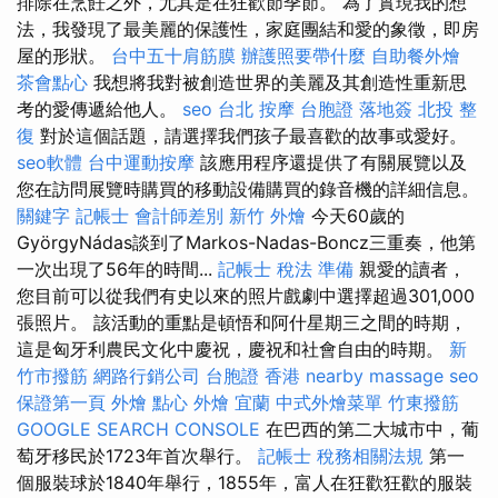
排除在烹飪之外，尤其是在狂歡節季節。 為了實現我的想
法，我發現了最美麗的保護性，家庭團結和愛的象徵，即房
屋的形狀。
台中五十肩筋膜
辦護照要帶什麼
自助餐外燴
茶會點心
我想將我對被創造世界的美麗及其創造性重新思
考的愛傳遞給他人。
seo
台北 按摩
台胞證 落地簽
北投 整
復
對於這個話題，請選擇我們孩子最喜歡的故事或愛好。
seo軟體
台中運動按摩
該應用程序還提供了有關展覽以及
您在訪問展覽時購買的移動設備購買的錄音機的詳細信息。
關鍵字
記帳士 會計師差別
新竹 外燴
今天60歲的
GyörgyNádas談到了Markos-Nadas-Boncz三重奏，他第
一次出現了56年的時間...
記帳士 稅法 準備
親愛的讀者，
您目前可以從我們有史以來的照片戲劇中選擇超過301,000
張照片。 該活動的重點是頓悟和阿什星期三之間的時期，
這是匈牙利農民文化中慶祝，慶祝和社會自由的時期。
新
竹市撥筋
網路行銷公司
台胞證 香港
nearby massage
seo
保證第一頁
外燴 點心
外燴 宜蘭
中式外燴菜單
竹東撥筋
GOOGLE SEARCH CONSOLE
在巴西的第二大城市中，葡
萄牙移民於1723年首次舉行。
記帳士 稅務相關法規
第一
個服裝球於1840年舉行，1855年，富人在狂歡狂歡的服裝