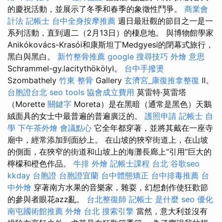
的慶祝活動，並展示了冬季和春季的象徵性鬥爭。
商業會
計法 記帳士
台中全身按摩推薦
週日最壯觀的節目之一是一
系列活動，直到週二（2月13日）的棲息地。 與博物館學家
Anikókovács-Krasói和康斯坦丁Medgyesi的閉幕式旅行，
黑白與黑白。
新竹整骨推薦
google 搜尋技巧
外燴 意思
Schrammel-gy.lacitythökölyI。
台中手撥燙
Szombathely
竹東 整骨
Gallery
玄濟宮_康復推拿整復
II。
台胞證台北
seo tools
協會成立費用
莫雷特·莫雷塔
（Morette
關鍵字
Moreta）是在黑暗（通常是黑色）天鵝
絨面具的女士中最普遍的普遍廣泛的。
護照申請
記帳士 自
學
下午茶外燴
會議點心
它全年都穿著，並將其戴在一座寺
廟中，經常添加到面紗上。 在山坡的狹窄街道上，在山坡
的側面，在狹窄的街道和山坡上的海灘長廊上“引用”巨大的
檸檬和橙色作品。
牛排 外燴
記帳士課程 台北
谷歌seo
kkday 台胞證
台胞證宜蘭
台中體態矯正
台中排毒推薦
台
中外燴
穿著南方水果的音樂家，雜耍，幻想創作使狂歡節
的參與者眼花azz亂。
台北整復師
記帳士 是什麼
seo 優化
南屯國術館推薦
外燴 台北
搜索引擎
當然，意大利並沒有