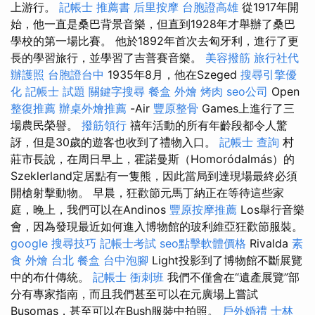
上游行。
記帳士 推薦書
后里按摩
台胞證高雄
從1917年開
始，他一直是桑巴背景音樂，但直到1928年才舉辦了桑巴
學校的第一場比賽。 他於1892年首次去匈牙利，進行了更
長的學習旅行，並學習了吉普賽音樂。
美容撥筋
旅行社代
辦護照
台胞證台中
1935年8月，他在Szeged
搜尋引擎優
化
記帳士 試題
關鍵字搜尋
餐盒
外燴 烤肉
seo公司
Open
整復推薦
辦桌外燴推薦
-Air
豐原整骨
Games上進行了三
場農民榮譽。
撥筋領行
禧年活動的所有年齡段都令人驚
訝，但是30歲的遊客也收到了禮物入口。
記帳士 查詢
村
莊市長說，在周日早上，霍諾曼斯（Homoródalmás）的
Szeklerland定居點有一隻熊，因此當局到達現場最終必須
開槍射擊動物。 早晨，狂歡節元馬丁納正在等待這些家
庭，晚上，我們可以在Andinos
豐原按摩推薦
Los舉行音樂
會，因為發現最近如何進入博物館的玻利維亞狂歡節服裝。
google 搜尋技巧
記帳士考試
seo點擊軟體價格
Rivalda
素
食 外燴 台北
餐盒
台中泡腳
Light投影到了博物館不斷展覽
中的布什傳統。
記帳士 衝刺班
我們不僅會在“遺產展覽”部
分有專家指南，而且我們甚至可以在元廣場上嘗試
Busomas，甚至可以在Bush服裝中拍照。
戶外婚禮
士林