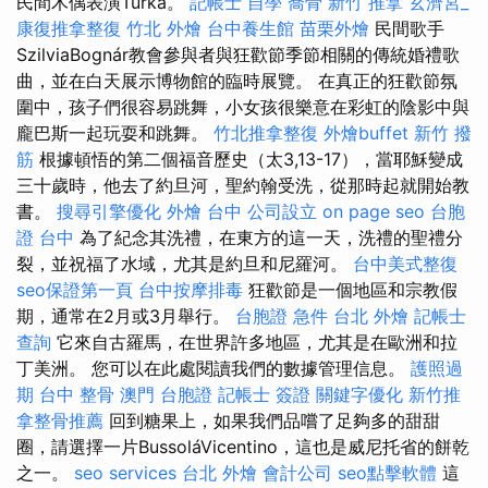
民間木偶表演Turka。
記帳士 自學
喬骨
新竹 推拿
玄濟宮_
康復推拿整復
竹北 外燴
台中養生館
苗栗外燴
民間歌手
SzilviaBognár教會參與者與狂歡節季節相關的傳統婚禮歌
曲，並在白天展示博物館的臨時展覽。 在真正的狂歡節氛
圍中，孩子們很容易跳舞，小女孩很樂意在彩虹的陰影中與
龐巴斯一起玩耍和跳舞。
竹北推拿整復
外燴buffet
新竹 撥
筋
根據頓悟的第二個福音歷史（太3,13-17），當耶穌變成
三十歲時，他去了約旦河，聖約翰受洗，從那時起就開始教
書。
搜尋引擎優化
外燴 台中
公司設立
on page seo
台胞
證 台中
為了紀念其洗禮，在東方的這一天，洗禮的聖禮分
裂，並祝福了水域，尤其是約旦和尼羅河。
台中美式整復
seo保證第一頁
台中按摩排毒
狂歡節是一個地區和宗教假
期，通常在2月或3月舉行。
台胞證 急件
台北 外燴
記帳士
查詢
它來自古羅馬，在世界許多地區，尤其是在歐洲和拉
丁美洲。 您可以在此處閱讀我們的數據管理信息。
護照過
期
台中 整骨
澳門 台胞證
記帳士 簽證
關鍵字優化
新竹推
拿整骨推薦
回到糖果上，如果我們品嚐了足夠多的甜甜
圈，請選擇一片BussoláVicentino，這也是威尼托省的餅乾
之一。
seo services
台北 外燴
會計公司
seo點擊軟體
這