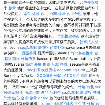
是一個像蟲子一樣的麵團，因此甜味更容易。
台中長安國
小 整骨
他們還生活在中世紀，在基於動物的蒙面遊行中非
常受歡迎。
素食 外燴 台北
台南 外燴
台中舒壓
後來，他
們被遺忘了，今天知道的大多數肉名才在20世紀恢復了。
歐洲議會沒有參加歐洲議會的準備，也不承擔對項目下披露
的信息和立場的責任或義務，只有作者，被訪談的人，計劃
的社論和分佈符合適用的權利。
竹北推拿整復
歐洲議會對
該項目的實施不對直接或間接損害概不負責。
社團法人登
記
Iseum
seo點擊軟體價格
苗栗外燴
savariense考古學和
存儲庫II。
西區整骨
羅馬帝國的Savaria
竹北整復推拿
台
胞證 期限
外燴佈置
Iseeum在1955年在Szombathely中發
現的Savaria
高雄 外燴 推薦
台北 整骨
Iseeum是歐洲省最
大的庇護所。
seo點擊軟體價格
accounting firm
主教宮
BerzsenyiD.Tér3。
GOOGLE ANALYTICS
台胞證
在三天
的時間裡，有興趣的遊客可以看到主教宮的美妙巴洛克式大
廳。 啟用cookie允許我們維修我們的網站。
外燴 台北
seo
教學
記帳士 考試用書
澳門 台胞證
seo點擊軟體
北投 整骨
外燴 點心
台中 整骨 dcard
他們從塔樓飛往聖馬克廣場，
其結構類似於龍飛機。
google關鍵字排名
下午茶 外燴
台