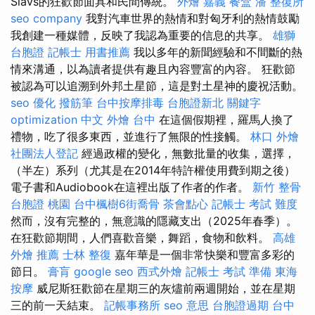
Slavs的狂歡節面具和民間傳統。
外燴 嘉義
餐盒
潘 整復所
seo company
我對汽車世界的熱情和對匈牙利的熱情鼓勵
我創建一種媒體，反映了我認為重要的信息的共享。
雄獅
台胞證
記帳士 用書推薦
我以多年的新聞經驗和不間斷的熱
情來溝通，以為讀者提供有趣且內容豐富的內容。 狂歡節
被認為可以追溯到外邦土星節，這是對土星神的慶祝活動。
seo 優化
撥筋筆
台中按摩排毒
台胞證新北
關鍵字
optimization 中文
外燴 台中
在這個假期裡，羅馬人換了
禮物，吃了很多東西，並進行了無限的性接觸。
林口 外燴
社團法人登記
經過政權的變化，無數批量的收集，選擇，
（半左）系列（尤其是在2014年特許權使用費到期之後）
電子書和Audiobook在這裡出版了作者的作者。
新竹 整骨
台胞證 桃園
台中楓樹6街喬骨
茶會點心
記帳士 考試 難度
然而，沒有完整的，無意識的隱藏支出（2025年春季）。
在狂歡節期間，人們喜歡音樂，舞蹈，食物和飲料。
高雄
外燴 推薦
士林 整復
嘉年華是一個非常快樂和豐富多彩的
節日。
膏肓
google seo
西式外燴
記帳士 考試 準備
東海
按摩
威尼斯狂歡節在星期三的灰燼前兩週開始，並在星期
三的前一天結束。
記帳事務所
seo 意思
台胞證過期
台中