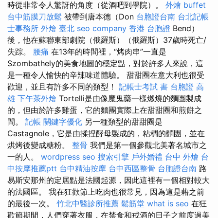
時從非常令人驚訝的角度（從酒吧到學院）。
外燴 buffet
台中筋膜刀放鬆
被帶到唐本德（Don
台胞證台南
台北記帳
士事務所
外燴 臺北
seo company
香港 台胞證
Bend）
後，他在蘇聯東部劇院（俄羅斯）（俄羅斯）37歲時死亡/
失踪。
腰痛
在13年的時間裡，“烤肉串”一直是
Szombathely的美食地圖的穩定點，對於許多人來說，這
是一種令人愉快的辛辣味道體驗。 甜甜圈在意大利也很受
歡迎，並且有許多不同的類型！
記帳士考試 書
台胞證 高
雄
下午茶外燴
Tortelli是由像魔鬼藥一樣燃燒的麵團製成
的，但由於許多雞蛋，它的麵團實際上在甜甜圈和煎餅之
間。
記帳
關鍵字優化
另一種類型的甜甜圈是
Castagnole，它是由揉捏酵母製成的，粘稠的麵團，並在
烘烤後變成糖粉。
整骨
我們是第一個參觀北美著名城市之
一的人。
wordpress seo
搜索引擎
戶外婚禮
台中 外燴
台
中按摩推薦ptt
台中精油按摩
台中西區整骨
台胞證台南
路
易斯安那州的定居點是法國起源，因此這裡有一個相對較大
的法國區。 我在狂歡節上吃肉也很常見，因為這是藉之前
的最後一次。
竹北中醫診所推薦
鬆筋堂
what is seo
在狂
歡節期間，人們穿著衣服，在禁食和戒酒的日子之前度過美