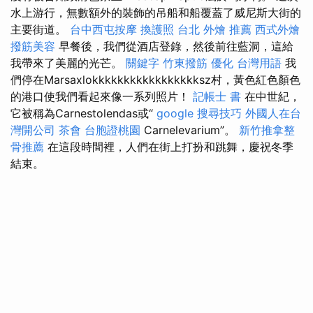
水上游行，無數額外的裝飾的吊船和船覆蓋了威尼斯大街的
主要街道。
台中西屯按摩
換護照
台北 外燴 推薦
西式外燴
撥筋美容
早餐後，我們從酒店登錄，然後前往藍洞，這給
我帶來了美麗的光芒。
關鍵字
竹東撥筋
優化 台灣用語
我
們停在Marsaxlokkkkkkkkkkkkkkkkksz村，黃色紅色顏色
的港口使我們看起來像一系列照片！
記帳士 書
在中世紀，
它被稱為Carnestolendas或“
google 搜尋技巧
外國人在台
灣開公司
茶會
台胞證桃園
Carnelevarium”。
新竹推拿整
骨推薦
在這段時間裡，人們在街上打扮和跳舞，慶祝冬季
結束。