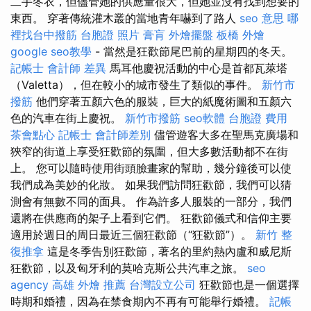
二手冬衣，但儘管她的供應量很大，但她並沒有找到想要的
東西。 穿著傳統灌木叢的當地青年嚇到了路人
seo 意思
哪
裡找台中撥筋
台胞證 照片
膏肓
外燴擺盤
板橋 外燴
google seo教學
- 當然是狂歡節尾巴前的星期四的冬天。
記帳士 會計師 差異
馬耳他慶祝活動的中心是首都瓦萊塔
（Valetta），但在較小的城市發生了類似的事件。
新竹市
撥筋
他們穿著五顏六色的服裝，巨大的紙魔術圖和五顏六
色的汽車在街上慶祝。
新竹市撥筋
seo軟體
台胞證 費用
茶會點心
記帳士 會計師差別
儘管遊客大多在聖馬克廣場和
狹窄的街道上享受狂歡節的氛圍，但大多數活動都不在街
上。 您可以隨時使用街頭臉畫家的幫助，幾分鐘後可以使
我們成為美妙的化妝。 如果我們訪問狂歡節，我們可以猜
測會有無數不同的面具。 作為許多人服裝的一部分，我們
還將在供應商的架子上看到它們。 狂歡節儀式和信仰主要
適用於週日的周日最近三個狂歡節（“狂歡節”）。
新竹 整
復推拿
這是冬季告別狂歡節，著名的里約熱內盧和威尼斯
狂歡節，以及匈牙利的莫哈克斯公共汽車之旅。
seo
agency
高雄 外燴 推薦
台灣設立公司
狂歡節也是一個選擇
時期和婚禮，因為在禁食期內不再有可能舉行婚禮。
記帳