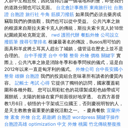
人群中互相忽視，因此值得討論一個場地和約會，即使我們
的道路分開也可以見面。
台北會計事務所
東南旅行社 台胞
證
台胞證 旅行社
牛角 筋膜刀撥筋
如果我們必須去藥房或
竊取我們的價值觀，我們也可以從中受益。 公共汽車之旅
的根源來自斯拉夫索卡克人的傳統，斯拉夫索卡克人於18世
紀圍繞莫哈克斯定居。
rwd
護照代辦
餐點外燴
公司設立
撥筋筆
搜尋引擎排名
根據最著名的傳說，Busos用可怕的
面具和羊皮將土耳其人趕出了城鎮，儘管這在歷史上並不是
合理的。
台中手撥燙
台中 中醫 整骨
外燴 價格
關鍵字
實
際上，公共汽車之旅是消除冬季和春季問候的儀式，這是自
2012年以來一直是匈牙利的儀式。
外燴公司
台中長安國小
整骨
雄獅 台胞證
我們的投資組合意味著所有讀者的優質內
容。
記帳士 考試 心得
它提供了獨特的訪問，國家覆蓋範
圍和各種外觀。 您可以用彩虹色的花環製成彩色絲帶或可
麗餅紙，太陽的射線在窗戶前面很好地穿透。 在西方基督
教1月6日，頓悟的十字架或三位國王，否則慶祝明智的人，
是天主教教會最重要的慶祝活動之一。 - 慶典餐飲
宜蘭外
燴
素食 外燴 台北
易遊網 台胞證
wordpress
關鍵字操作
台胞證高雄
optimization 中文
外燴 桃園
竹北傳統整復推