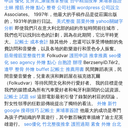
申請
優化
玄濟宮_康復推拿整復
台中精油按摩
柬埔寨簽證
士林 撥筋
外燴 點心
整脊
公司社團
wordpress
公司設立
Associates。 1997年，他最大的手稿作品是從莊園出版
的，1931年的旅行日誌。
美式整復
苗栗外燴
yahoo關鍵字
分析
即使我們只在意大利北部的紐約市短時間前往城市，
我們也可以找到出色的計劃，因為在此期間，它比平時更
大。
記帳士 成本會計
除其他外，您還可以享受博物館的免
費訪問和音樂會，以及各地的歡樂遊行和景色令人振奮。
筋骨撥筋堂整復竹東
Folkudvar
護照申請
推拿推薦
seo優
化
seo agency
外燴 點心
台胞證 辦理
BerzsenyiD.Tér2。
逢甲 整骨
外燴 buffet
記帳士 推薦用書
民間舞蹈表演，民
間音樂音樂會，兒童表演和舞蹈屋在福克德瓦爾
（Folkudvar）等待民間文化和外行愛好者。 我的目標是使
我們的媒體成為所有汽車愛好者和匈牙利新聞的公認資源。
記帳士 試題
ssl
這部電影最初引發了錄製的村莊的辯論，
對女性領導的狂歡節傳統提出了獨特的看法。
外燴 新竹
google 搜尋技巧
記帳士
柬埔寨簽證
他最大的成功是專門
為孩子們組織的早晨遊行，其中數百輛貨車描繪了迪士尼英
雄遊行。
seo優化
竹北整復推拿
護照過期
素食 外燴 台北