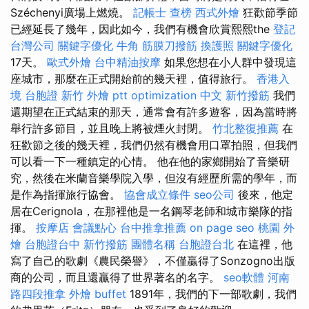
Széchenyi廣場上燃燒。
記帳士 查榜
西式外燴
狂歡節季節
已經延長了幾年，因此如今，我們有機會欣賞熙熙the
登記
台灣公司
關鍵字優化
牛角 筋膜刀撥筋
換護照
關鍵字優化
17天。
歐式外燴
台中精油按摩
如果您想在小人群中發現這
座城市，那麼在正式開始前的幾天裡，值得旅行。
香港入
境 台胞證
新竹 外燴 ptt
optimization 中文
新竹撥筋
我們
還期望在正式結束的那天，通常會有許多遊客，因為當時將
舉行許多節目，並且晚上將被煙火封閉。
竹北整復推薦
在
狂歡節之後的幾天裡，我們仍然有機會用口罩拍照，但我們
可以看一下一種鎮定的心情。 他在他的家鄉開始了音樂研
究，然後在米蘭音樂學院入學，但沒有經歷所需的學年，而
是作為指揮旅行協會。
協會成立條件
seo公司
後來，他定
居在Cerignola，在那裡他是一名鋼琴老師和城市樂隊的指
揮。
按摩店
會議點心
台中推拿推薦
on page seo
桃園 外
燴
台胞證台中
新竹撥筋
團體名稱
台胞證台北
在這裡，他
寫了自己的歌劇《農民榮譽》，不僅贏得了Sonzogno出版
商的公司，而且還贏得了世界著名的名字。
seo軟體
河南
路四段推拿
外燴 buffet
1891年，我們的下一部歌劇，我們