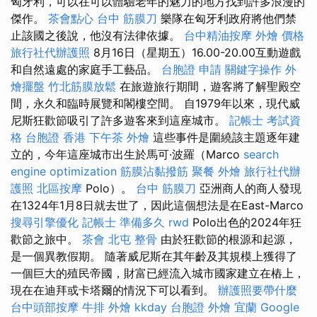
匈牙利，可以在可以體驗老年的魅力的地方找到許多浪漫的
傑作。
茶會點心
台中 筋膜刀
樂隊在匈牙利政府將他們禁
止該國之後說，他沒有法律依據。
台中精油按摩
外燴 價格
旅行社代辦護照
8月16日（星期五）16.00-20.00互動遊戲
和自然遠處的家庭手工藝品。
台胞證 申請
關鍵字操作
外
燴擺盤
竹北筋膜放鬆
在旅遊旅行期間，遊客將了解聖殿空
間，永久和臨時展覽和閣樓空間。 自1979年以來，現代威
尼斯狂歡節吸引了許多遊客來到這座城市。
記帳士 考試資
格
台胞證 香港
下午茶 外燴
這些事件是圍繞該主題逐年建
立的，今年這座城市出生於馬可·波羅（Marco
search
engine optimization
筋膜沾黏撥筋
聚餐 外燴
旅行社代辦
護照
北區按摩
Polo）。
台中 筋膜刀
亞洲商人的商人發現
在1324年1月8日就去世了，因此這個想法是在East-Marco
搜尋引擎優化
記帳士 準備多久
rwd
Polo出色的2024年狂
歡節之旅中。
茶會
北屯 整骨
由於狂歡節的根源和起源，
是一個異教假期。 隨著威尼斯在其年齡及其規模上獲得了
一個巨大的殖民帝國，財富已經流入城市國家建立在樁上，
現在在迪拜或卡塔爾的情況下可以看到。
辦護照要帶什麼
台中頭部按摩
牛排 外燴
kkday 台胞證
外燴 宜蘭
Google