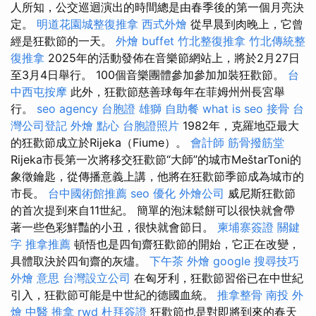
人所知，公交巡迴演出的時間總是由春季後的第一個月亮決
定。
明道花園城整復推拿
西式外燴
從早晨到肉晚上，它曾
經是狂歡節的一天。
外燴 buffet
竹北整復推拿
竹北傳統整
復推拿
2025年的活動發佈在音樂節網站上，將於2月27日
至3月4日舉行。 100個音樂團體參加參加加裝狂歡節。
台
中西屯按摩
此外，狂歡節慈善球每年在菲姆州州長宮舉
行。
seo agency
台胞證 雄獅
自助餐
what is seo
接骨
台
灣公司登記
外燴 點心
台胞證照片
1982年，克羅地亞最大
的狂歡節成立於Rijeka（Fiume）。
會計師
筋骨撥筋堂
Rijeka市長第一次將移交狂歡節“大師”的城市MeštarToni的
象徵鑰匙，從傳播意義上講，他將在狂歡節季節成為城市的
市長。
台中國術館推薦
seo 優化
外燴公司
威尼斯狂歡節
的首次提到來自11世紀。 簡單的泡沫鬆餅可以很快就會帶
著一些色彩鮮豔的小丑，很快就會節日。
柬埔寨簽證
關鍵
字
推拿推薦
頓悟也是四旬齋狂歡節的開始，它正在改變，
具體取決於四旬齋的灰燼。
下午茶 外燴
google 搜尋技巧
外燴 意思
台灣設立公司
在匈牙利，狂歡節習俗已在中世紀
引入，狂歡節可能是中世紀的德國血統。
推拿整骨
南投 外
燴
中醫 推拿
rwd
杜拜簽證
狂歡節也是對即將到來的春天