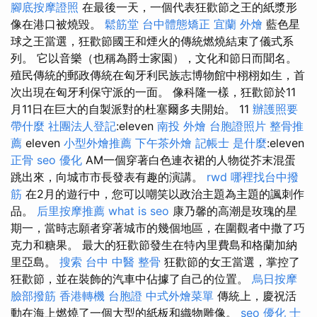
腳底按摩證照
在最後一天，一個代表狂歡節之王的紙漿形
像在港口被燒毀。
鬆筋堂
台中體態矯正
宜蘭 外燴
藍色星
球之王當選，狂歡節國王和煙火的傳統燃燒結束了儀式系
列。 它以音樂（也稱為爵士家園），文化和節日而聞名。
殖民傳統的郵政傳統在匈牙利民族志博物館中栩栩如生，首
次出現在匈牙利保守派的一面。 像科隆一樣，狂歡節於11
月11日在巨大的自製派對的杜塞爾多夫開始。 11
辦護照要
帶什麼
社團法人登記
:eleven
南投 外燴
台胞證照片
整骨推
薦
eleven
小型外燴推薦
下午茶外燴
記帳士 是什麼
:eleven
正骨
seo 優化
AM一個穿著白色連衣裙的人物從芥末混蛋
跳出來，向城市市長發表有趣的演講。
rwd
哪裡找台中撥
筋
在2月的遊行中，您可以嘲笑以政治主題為主題的諷刺作
品。
后里按摩推薦
what is seo
康乃馨的高潮是玫瑰的星
期一，當時志願者穿著城市的幾個地區，在圍觀者中撒了巧
克力和糖果。 最大的狂歡節發生在特內里費島和格蘭加納
里亞島。
搜索
台中 中醫 整骨
狂歡節的女王當選，掌控了
狂歡節，並在裝飾的汽車中佔據了自己的位置。
烏日按摩
臉部撥筋
香港轉機 台胞證
中式外燴菜單
傳統上，慶祝活
動在海上燃燒了一個大型的紙板和織物雕像。
seo 優化
士