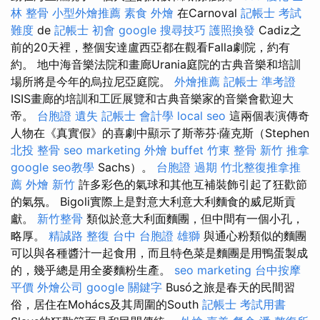
林 整骨
小型外燴推薦
素食 外燴
在Carnoval
記帳士 考試
難度
de
記帳士 初會
google 搜尋技巧
護照換發
Cadiz之
前的20天裡，整個安達盧西亞都在觀看Falla劇院，約有
約。 地中海音樂法院和畫廊Urania庭院的古典音樂和培訓
場所將是今年的烏拉尼亞庭院。
外燴推薦
記帳士 準考證
ISIS畫廊的培訓和工匠展覽和古典音樂家的音樂會歡迎大
帝。
台胞證 遺失
記帳士 會計學
local seo
這兩個表演傳奇
人物在《真實假》的喜劇中顯示了斯蒂芬·薩克斯（Stephen
北投 整骨
seo marketing
外燴 buffet
竹東 整骨
新竹 推拿
google seo教學
Sachs）。
台胞證 過期
竹北整復推拿推
薦
外燴 新竹
許多彩色的氣球和其他互補裝飾引起了狂歡節
的氣氛。 Bigoli實際上是對意大利意大利麵食的威尼斯貢
獻。
新竹整骨
類似於意大利面麵團，但中間有一個小孔，
略厚。
精誠路 整復 台中
台胞證 雄獅
與通心粉類似的麵團
可以與各種醬汁一起食用，而且特色菜是麵團是用鴨蛋製成
的，幾乎總是用全麥麵粉生產。
seo marketing
台中按摩
平價
外燴公司
google 關鍵字
Busó之旅是春天的民間習
俗，居住在Mohács及其周圍的South
記帳士 考試用書