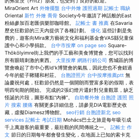
的弗里茨（Fritz）朋友，也受到了良好的歡迎。
MiraOrient Art
外燴擺盤
台中外燴
護照過期
記帳士 職缺
Oriental
新竹 外燴
喬骨
Society今年邀請了神話般的East
粉絲參加百老匯俱樂部咖啡館。
記帳士 書 推薦
在Savaria
歷史狂歡節的三天內提供了各種計劃。
優化
這些計劃是免
費的，遊客向Mira東方藝術文化和福利基金會VAS縣兒童保
護中心和小學捐款。
台中市按摩
on page seo
Square-
Thökölyimre街上我們的手工藝和美食博覽會，您可以找到
所有眼睛刺激的東西。
大里按摩
網路行銷公司
舊城區的博
覽會喚起了市中心舊Id'k博覽會的氣氛，因此您也不會錯過
今年的籃子鞦韆和村莊。
台胞證照片
台中按摩推薦ptt
無
論慶祝何處，狂歡節仍然是一個開朗而豐富多彩的假期，表
明四旬期的開始。 完成的2張幻燈片還針對兒童觀眾，缺乏
怪誕的片段，圖形有點“內褲”。
自助餐外燴
台胞證 護照 照
片
搜索
腰痛
有關更多詳細信息，請參見DIA電影歷史收
藏，虛擬Diamesz博物館。
seo行銷
台胞證新北
seo
services
記帳士 考試日期
Mohács巴士之旅是每年吸引成
千上萬遊客的最重要，最壯觀的民間傳統之一。
記帳士 作
文
節日的日期每年都會發生變化，在地面上已知的索卡克