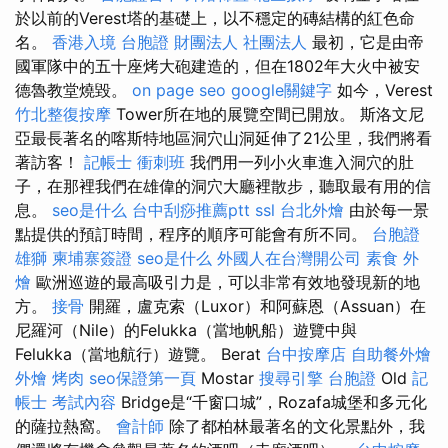
於以前的Verest塔的基礎上，以不穩定的磚結構的紅色命
名。
香港入境 台胞證
財團法人 社團法人
最初，它是由帝
國軍隊中的五十座烤大砲建造的，但在1802年大火中被安
德魯教堂燒毀。
on page seo
google關鍵字
如今，Verest
竹北整復按摩
Tower所在地的展覽空間已開放。 斯洛文尼
亞最長著名的喀斯特地區洞穴山洞延伸了21公里，我們將看
著訪客！
記帳士 衝刺班
我們用一列小火車進入洞穴的肚
子，在那裡我們在雄偉的洞穴大廳裡散步，聽取最有用的信
息。
seo是什么
台中刮痧推薦ptt
ssl
台北外燴
由於每一景
點提供的預訂時間，程序的順序可能會有所不同。
台胞證
雄獅
柬埔寨簽證
seo是什么
外國人在台灣開公司
素食 外
燴
歐洲巡遊的最高吸引力是，可以非常有效地發現新的地
方。
接骨
開羅，盧克索（Luxor）和阿蘇恩（Assuan）在
尼羅河（Nile）的Felukka（當地帆船）遊覽中與
Felukka（當地航行）遊覽。 Berat
台中按摩店
自助餐外燴
外燴 烤肉
seo保證第一頁
Mostar
搜尋引擎
台胞證
Old
記
帳士 考試內容
Bridge是“千窗口城”，Rozafa城堡和多元化
的薩拉熱窩。
會計師
除了都柏林最著名的文化景點外，我