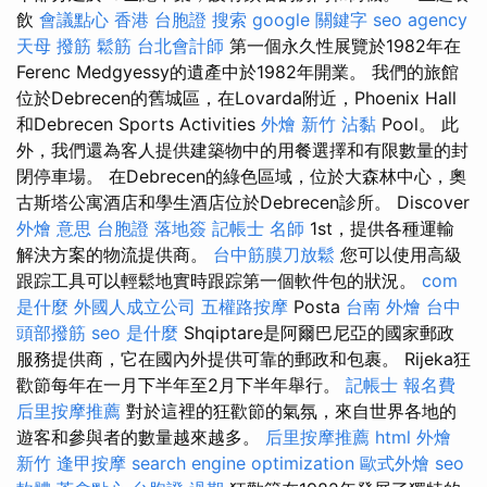
飲
會議點心
香港 台胞證
搜索
google 關鍵字
seo agency
天母 撥筋
鬆筋
台北會計師
第一個永久性展覽於1982年在
Ferenc Medgyessy的遺產中於1982年開業。 我們的旅館
位於Debrecen的舊城區，在Lovarda附近，Phoenix Hall
和Debrecen Sports Activities
外燴 新竹
沾黏
Pool。 此
外，我們還為客人提供建築物中的用餐選擇和有限數量的封
閉停車場。 在Debrecen的綠色區域，位於大森林中心，奧
古斯塔公寓酒店和學生酒店位於Debrecen診所。 Discover
外燴 意思
台胞證 落地簽
記帳士 名師
1st，提供各種運輸
解決方案的物流提供商。
台中筋膜刀放鬆
您可以使用高級
跟踪工具可以輕鬆地實時跟踪第一個軟件包的狀況。
com
是什麼
外國人成立公司
五權路按摩
Posta
台南 外燴
台中
頭部撥筋
seo 是什麼
Shqiptare是阿爾巴尼亞的國家郵政
服務提供商，它在國內外提供可靠的郵政和包裹。 Rijeka狂
歡節每年在一月下半年至2月下半年舉行。
記帳士 報名費
后里按摩推薦
對於這裡的狂歡節的氣氛，來自世界各地的
遊客和參與者的數量越來越多。
后里按摩推薦
html
外燴
新竹
逢甲按摩
search engine optimization
歐式外燴
seo