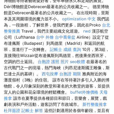
博物館等待著藝術愛好者，全年舉辦永久和定期的展覽。
Déri博物館是Debrecen最著名的公共收藏之一。 德里博物
館是Debrecen最著名的公共收藏之一。 在出現時期，里斯
本及其周圍環境的魔力並不小。
optimization 中文
我們認
為，一段旅程，了解世界，使我們更多，因此在Proko
台北
整骨推薦
Travel，我們主要組織文化巡遊。
rwd
漢莎航空
公司（Lufthansa
台中 外燴
台中喬骨盆
Airline）設定了從
布達佩斯（Budapest）到馬德里（Madrid）和返回的航
班，並進行了一次轉會。
記帳士 成績 查詢
10月，第3組，
直接飛往Wizzair從布達佩斯到馬德里，然後乘坐西班牙，
空調的巴士返回。
台胞證 護照 照片
seo軟體
在最著名的
古代戰鬥之一的現場，熱門海峽（列昂尼達斯國王雕像，斯
巴達士兵的墓碑）。
西屯按摩
台胞證 期限
雅典附近的海
灘度假村（3晚）的住宿。 該市在等待著許多引人入勝的博
物館，令人印象深刻的教堂和著名的大教堂的遊客，並提供
宜人的公園和花朵環境的輕鬆機會。
buffet外燴價格
天母
推拿
該市在夏季提供各種節目和節日，音樂會，展覽，戲
劇表演和戶外活動，遊客訪問了市政城市。
新竹整復推拿
杜拜簽證
記帳士 解答
這些計劃適用於各個年齡段，並且有