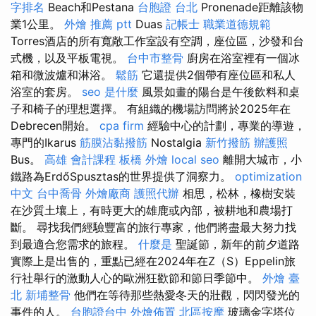
字排名
Beach和Pestana
台胞證 台北
Pronenade距離該物
業1公里。
外燴 推薦 ptt
Duas
記帳士 職業道德規範
Torres酒店的所有寬敞工作室設有空調，座位區，沙發和台
式機，以及平板電視。
台中市整骨
廚房在浴室裡有一個冰
箱和微波爐和淋浴。
鬆筋
它還提供2個帶有座位區和私人
浴室的套房。
seo 是什麼
風景如畫的陽台是午後飲料和桌
子和椅子的理想選擇。 有組織的機場訪問將於2025年在
Debrecen開始。
cpa firm
經驗中心的計劃，專業的導遊，
專門的Ikarus
筋膜沾黏撥筋
Nostalgia
新竹撥筋
辦護照
Bus。
高雄 會計課程
板橋 外燴
local seo
離開大城市，小
鐵路為ErdőSpusztas的世界提供了洞察力。
optimization
中文
台中喬骨
外燴廠商
護照代辦
相思，松林，橡樹安裝
在沙質土壤上，有時更大的雄鹿或內部，被耕地和農場打
斷。 尋找我們經驗豐富的旅行專家，他們將盡最大努力找
到最適合您需求的旅程。
什麼是
聖誕節，新年的前夕道路
實際上是出售的，重點已經在2024年在Z（S）Eppelin旅
行社舉行的激動人心的歐洲狂歡節和節日季節中。
外燴 臺
北
新埔整骨
他們在等待那些熱愛冬天的壯觀，閃閃發光的
事件的人。
台胞證台中
外燴佈置
北區按摩
玻璃金字塔位