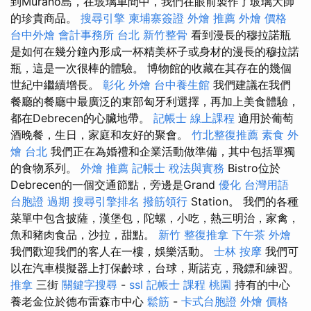
到Murano島，在玻璃車間中，我們在眼前製作了玻璃大師
的珍貴商品。
搜尋引擎
柬埔寨簽證
外燴 推薦
外燴 價格
台中外燴
會計事務所 台北
新竹整骨
看到漫長的穆拉諾瓶
是如何在幾分鐘內形成一杯精美杯子或身材的漫長的穆拉諾
瓶，這是一次很棒的體驗。 博物館的收藏在其存在的幾個
世紀中繼續增長。
彰化 外燴
台中養生館
我們建議在我們
餐廳的餐廳中最廣泛的東部匈牙利選擇，再加上美食體驗，
都在Debrecen的心臟地帶。
記帳士 線上課程
適用於葡萄
酒晚餐，生日，家庭和友好的聚會。
竹北整復推薦
素食 外
燴 台北
我們正在為婚禮和企業活動做準備，其中包括單獨
的食物系列。
外燴 推薦
記帳士 稅法與實務
Bistro位於
Debrecen的一個交通節點，旁邊是Grand
優化 台灣用語
台胞證 過期
搜尋引擎排名
撥筋領行
Station。 我們的各種
菜單中包含披薩，漢堡包，陀螺，小吃，熱三明治，家禽，
魚和豬肉食品，沙拉，甜點。
新竹 整復推拿
下午茶 外燴
我們歡迎我們的客人在一樓，娛樂活動。
士林 按摩
我們可
以在汽車模擬器上打保齡球，台球，斯諾克，飛鏢和練習。
推拿
三街
關鍵字搜尋
-
ssl
記帳士 課程 桃園
持有的中心
養老金位於德布雷森市中心
鬆筋
-
卡式台胞證
外燴 價格