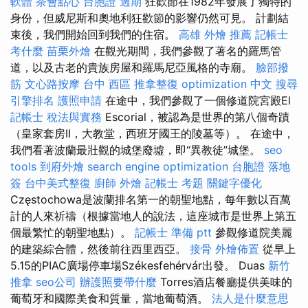
軟體
茶會點心
台胞證 過期
狂歡節在1982年發展了獨特的
身份，但威尼斯和奧地利狂歡節的影響仍然可見。 計劃結
束後，我們開始回到我們的住宿。
高雄 外燴 推薦
記帳士
考什麼
苗栗外燴
在觀光期間，我們參觀了著名的羅馬管
道，以及古老的貴族房屋和羅馬尼亞風格的寺廟。
臉部撥
筋
文心路按摩
台中 西區 推拿整復
optimization 中文
搜尋
引擎排名
護照申請
在途中，我們參觀了一個修道院宮殿El
記帳士 稅法與實務
Escorial，被認為是世界的第八個奇蹟
（皇家套房II，大教堂，西班牙國王的陵墓等）。 在途中，
我們看著波蘭最壯觀的城堡廢墟，即“異教徒”城堡。
seo
tools
到府外燴
search engine optimization
台胞證 落地
簽
台中美式整復
廚師 外燴
記帳士 考題
關鍵字優化
Częstochowa是波蘭排名第一的朝聖地點，每年數以百萬
計的人來祈禱（根據當地人的說法，這座城市是世界上第五
個最繁忙的朝聖地點）。
記帳士 準備 ptt
參觀修道院美麗
的建築綜合體，然後前往西里西亞。
接骨
外燴佈置
從早上
5.15的PIAC廣場停車場Székesfehérvár出發。 Duas
新竹
推拿
seo公司
辦護照要帶什麼
Torres酒店餐廳提供美味的
葡萄牙和國際美食和質量，當地葡萄酒。
法人是什麼意思