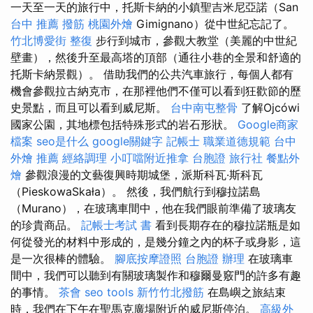
一天至一天的旅行中，托斯卡納的小鎮聖吉米尼亞諾（San
台中 推薦 撥筋
桃園外燴
Gimignano）從中世紀忘記了。
竹北博愛街 整復
步行到城市，參觀大教堂（美麗的中世紀
壁畫），然後升至最高塔的頂部（通往小巷的全景和舒適的
托斯卡納景觀）。 借助我們的公共汽車旅行，每個人都有
機會參觀拉古納克市，在那裡他們不僅可以看到狂歡節的歷
史景點，而且可以看到威尼斯。
台中南屯整骨
了解Ojcówi
國家公園，其地標包括特殊形式的岩石形狀。
Google商家
檔案
seo是什么
google關鍵字
記帳士 職業道德規範
台中
外燴 推薦
經絡調理
小叮噹附近推拿
台胞證 旅行社
餐點外
燴
參觀浪漫的文藝復興時期城堡，派斯科瓦·斯科瓦
（PieskowaSkała）。 然後，我們航行到穆拉諾島
（Murano），在玻璃車間中，他在我們眼前準備了玻璃友
的珍貴商品。
記帳士考試 書
看到長期存在的穆拉諾瓶是如
何從發光的材料中形成的，是幾分鐘之內的杯子或身影，這
是一次很棒的體驗。
腳底按摩證照
台胞證 辦理
在玻璃車
間中，我們可以聽到有關玻璃製作和穆爾曼竅門的許多有趣
的事情。
茶會
seo tools
新竹竹北撥筋
在島嶼之旅結束
時，我們在下午在聖馬克廣場附近的威尼斯停泊。
高級外