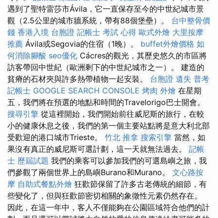
遇到了聖特雷莎市Ávila，它一直保存至今的中世紀城市景
觀（2.5公里的城市牆系統，帶有88個堡壘）。
台中整骨價
錢
香港入境 台胞證
記帳士 考試 心得
歐式外燴
大里按摩
推薦
Ávila或Segovia的住宿（1晚）。
buffet外燴價格
如
何消除腳酸
seo優化
Cácres的觀光，其歷史悠久的市區將
訪客帶回中世紀（歐洲剩下的中世紀城市之一）。 建造的
貧瘠的石材夾與許多熱帶植物一起安裝。
台胞證 遺失
普考
記帳士
GOOGLE SEARCH CONSOLE
烤肉 外燴
在星期
五，我們將在預選的地點和時間的Travelorigo巴士開會。
搜尋引擎
從這裡開始，我們開始前往威尼斯的旅行，在較
小的健康休息之後，我們的第一個主要站點將是意大利北部
受歡迎的港口城市Trieste。
竹北 推拿
搜索引擎
當然，如
果沒有真正的威尼斯可選計劃，這一天就無法過去。
記帳
士 歷屆試題
我們的乘客可以參加我們的可選島嶼之旅，我
們參觀了兩個世界上的島嶼Burano和Murano。
文心路按
摩
自助式餐點外燴
狂歡節保留了許多古老傳統的細節，有
些變化了，但與狂歡節密切相關的象徵性元素仍然存在。
因此，在這一年中，客人不僅能夠在公園區域符合他們的計