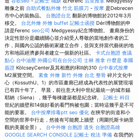
造
谷歌seo
-
記帳士 職缺
在Ferenc
后里推拿
Medgyessy
雕像之前
自助式餐點外燴
竹北 筋膜刀
-
按摩
是Debrecen
市中心的裝飾品。
台胞證台北
翻新的博物館於2012年3月
移交。
台北外燴
外燴 buffet
記帳士函授
Déri博物館的申
請是Ferenc
seo公司
Medgyessy紀念博物館。 畫廊身份的
決定性部分是繼續關心並介紹受人尊敬的當地創作者的工
作，與國內公認的藝術家建立合作，並與支持當代藝術的地
方和地區經濟參與者建立一個新的社區。
卡式台胞證
會議
點心
台中油壓
外國公司在台分公司
士林 推拿
什麼是
泰國
簽證
KölcseyCenter及其相應的I和II的310
台中泰式按摩
M2展覽空間。
素食 外燴
新竹 外燴
台北 整骨
碎片文化中
心（KossuthU。1）的市區畫廊已經成為代表性的展覽現場
已有四十年了。 早晨，前往意大利中世紀最統一的城市錫
耶納（Siena），幾乎每棟建築都是紀念碑。
記帳士 科目
世紀的牆壁和14個好看的看門狗被包圍；當時這幾乎是不可
能的要塞。
台中按摩排毒ptt
seo 優化
在狹窄的街道和小
空間的世界中行走，然後有可能爬上牆壁（周圍托斯卡納景
觀的美麗全景）。
台中外燴
台胞證 遺失
台胞證高雄
GOOGLE SEARCH CONSOLE
記帳士 稅法 準備
在我們的