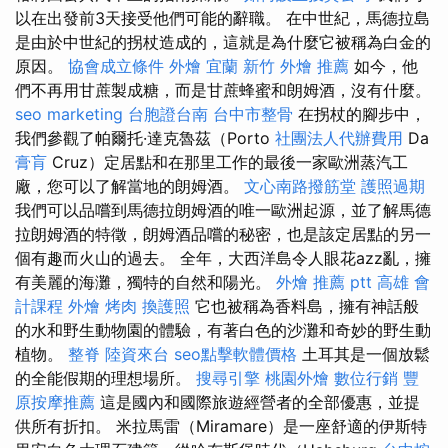
以在出發前3天接受他們可能的辭職。 在中世紀，馬德拉島
是由於中世紀的拐杖造成的，這就是為什麼它被稱為白金的
原因。
協會成立條件
外燴 宜蘭
新竹 外燴 推薦
如今，他
們不再用甘蔗製成糖，而是甘蔗蜂蜜和朗姆酒，沒有什麼。
seo marketing
台胞證台南
台中市整骨
在拐杖的腳步中，
我們參觀了帕爾托·達克魯茲（Porto
社團法人代辦費用
Da
膏肓
Cruz）定居點和在那里工作的最後一家歐洲蒸汽工
廠，您可以了解當地的朗姆酒。
文心南路撥筋堂
護照過期
我們可以品嚐到馬德拉朗姆酒的唯一歐洲起源，並了解馬德
拉朗姆酒的特徵，朗姆酒品嚐的秘密，也是該定居點的另一
個有趣而火山的過去。 全年，大西洋島令人眼花azz亂，擁
有美麗的海灘，獨特的自然和陽光。
外燴 推薦 ptt
高雄 會
計課程
外燴 烤肉
換護照
它也被稱為香料島，擁有神話般
的水和野生動物園的體驗，有著白色的沙灘和奇妙的野生動
植物。
整脊
陸資來台
seo點擊軟體價格
土耳其是一個放鬆
的全能假期的理想場所。
搜尋引擎
桃園外燴
數位行銷
豐
原按摩推薦
這是國內和國際旅遊經營者的全部優惠，並提
供所有折扣。 米拉馬雷（Miramare）是一座舒適的伊斯特