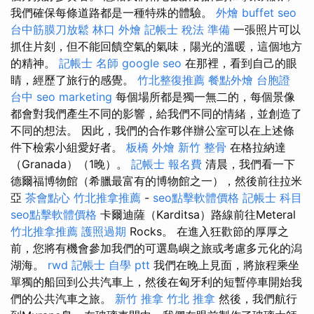
我們確保每條道路都是一種特殊的體驗。
外燴 buffet
seo
台中筋膜刀放鬆
林口 外燴
記帳士 稅法 準備
一張照片可以
抓住片刻，但不能回饋空氣的氣味，陽光的溫暖，這個地方
的精神。
記帳士 名師
google seo
在那裡，看到自己的眼
睛，經歷了旅行的感覺。
竹北整復推薦
餐點外燴
台胞證
台中
seo marketing
每個場所都是獨一無二的，每個景像
都會對我們產生不同的影響，給我們不同的情緒，並創造了
不同的想法。 因此，我們的合作夥伴辦公室可以在上述條
件下檢索小組愛好者。
板橋 外燴
新竹 整骨
在格拉納達
（Granada）（1晚）。
記帳士 報名費
清晨，我們看一下
德爾福博物館（希臘最富有的博物館之一），然後前往拉米
亞
茶會點心
竹北推拿推薦
-
seo點擊軟體價格
記帳士 科目
seo點擊軟體價格
卡爾迪薩（Karditsa）路線前往Meteral
竹北推拿推薦
護照過期
Rocks。 在進入狂歡節的厚厚之
前，您將有機會參加我們的可選島嶼之旅或考慮多元化的潟
湖海。
rwd
記帳士 自學 ptt
我們在晚上見面，將旅程乘坐
單獨的船回到公共汽車上，然後在匈牙利的短暫停車開始我
們的公共汽車之旅。
新竹 推拿
竹北 推拿
然後，我們航行