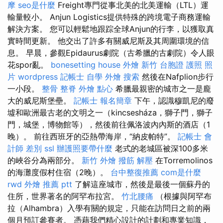
摩
seo是什麼
Freight專門從事北美的北美運輸（LTL）運
輸量較小。 Anjun Logistics提供特殊的跨境電子商務運輸
解決方案。 您可以輕鬆地跟踪全球Anjun的行李，以獲取真
實時間更新。 他交出了許多有關威尼斯及其周圍環境的信
息。 早晨，參觀Epidaurus劇院（古希臘的古劇院）令人眼
花spor亂。
bonesetting house
外燴 新竹
台胞證 護照 照
片
wordpress
記帳士 自學
外燴
搜索
然後在Nafplion步行
一小段。
整骨
整脊
外燴 點心
希臘最親密的城市之一是龐
大的威尼斯堡壘。
記帳士 報名簡章
下午，認識穆凱尼的廢
墟和歐洲最古老的文明之一（kincsesháza，獅子門，獅子
門，城堡，博物館等），然後前往佩洛波內內斯的酒店（1
晚）。 前往西班牙的亞熱帶海岸，“納皮帕特”。
記帳士 會
計師 差別
ssl
辦護照要帶什麼
老式的老城區被深100多米
的峽谷分為兩部分。
新竹 外燴
撥筋 解壓
在Torremolinos
的海灘度假村住宿（2晚）。
台中整復推薦
com是什麼
rwd
外燴 推薦 ptt
了解這座城市，然後是最後一個蘇丹的
住所，世界著名的阿罕布拉宮。
竹北腰痛
（根據與阿罕布
拉（Alhambra）入學有關的規定，只能在訪問日之前的兩
個月預訂參賽者。 憑藉我們精心設計的計劃和專業知識，