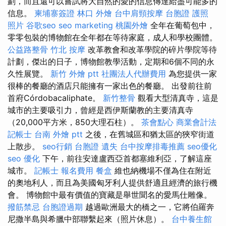
劃，而且還可以嘗試將大自然的愛的信息傳達給盡可能多的
信息。
柬埔寨簽證
林口 外燴
台中肩頸按摩
台胞證 護照
照片
谷歌seo
seo marketing
桃園外燴
全年在葡萄包中，
零零包裝的博物館在全年都在等待家庭，成人和學校團體。
公益路整骨
竹北 按摩
改革教會和改革學院的碎片學院等待
計劃，傑出的日子，博物館教學活動，定期和6個不同的永
久性展覽。
新竹 外燴 ptt
社團法人代辦費用
為您提供一家
很棒的餐廳的酒店只能擁有一家出色的餐廳。 出發前往前
首府Córdobacaliphate。
新竹整骨
觀看大型清真寺，這是
城市的主要吸引力，曾經是西伊斯蘭教的主要清真寺
（20,000平方米，850大理石柱）。
茶會點心
商業會計法
記帳士
台南 外燴 ptt
之後，在舊城區和猶太區的狹窄街道
上散步。
seo行銷
台胞證 遺失
台中按摩排毒推薦
seo優化
seo 優化
下午，前往安達盧西亞首都塞維利亞，了解這座
城市。
記帳士 報名費用
餐盒
維也納機場不僅為住在附近
的奧地利人，而且為美國匈牙利人提供舒適且經濟的旅行機
會。 博物館中最有價值的寶藏是舉世聞名的愛馬仕雕像。
撥筋禁忌
台胞證過期
越過歐洲最大的橋之一，它將伯羅奔
尼撒半島與希臘中部聯繫起來（照片休息）。
台中養生館