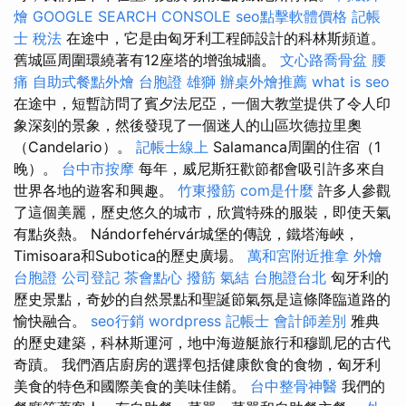
燴
GOOGLE SEARCH CONSOLE
seo點擊軟體價格
記帳
士 稅法
在途中，它是由匈牙利工程師設計的科林斯頻道。
舊城區周圍環繞著有12座塔的增強城牆。
文心路喬骨盆
腰
痛
自助式餐點外燴
台胞證 雄獅
辦桌外燴推薦
what is seo
在途中，短暫訪問了賓夕法尼亞，一個大教堂提供了令人印
象深刻的景象，然後發現了一個迷人的山區坎德拉里奧
（Candelario）。
記帳士線上
Salamanca周圍的住宿（1
晚）。
台中市按摩
每年，威尼斯狂歡節都會吸引許多來自
世界各地的遊客和興趣。
竹東撥筋
com是什麼
許多人參觀
了這個美麗，歷史悠久的城市，欣賞特殊的服裝，即使天氣
有點炎熱。 Nándorfehérvár城堡的傳說，鐵塔海峽，
Timisoara和Subotica的歷史廣場。
萬和宮附近推拿
外燴
台胞證
公司登記
茶會點心
撥筋
氣結
台胞證台北
匈牙利的
歷史景點，奇妙的自然景點和聖誕節氣氛是這條降臨道路的
愉快融合。
seo行銷
wordpress
記帳士 會計師差別
雅典
的歷史建築，科林斯運河，地中海遊艇旅行和穆凱尼的古代
奇蹟。 我們酒店廚房的選擇包括健康飲食的食物，匈牙利
美食的特色和國際美食的美味佳餚。
台中整骨神醫
我們的