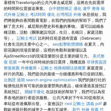
著標有Travelorigo的公共汽車去威尼斯，這將在先前選擇
的時間和位置接送乘客。
台中體態矯正
優化
逢甲 整骨
歐
式外燴
記帳士 考試時間
優化 台灣用語
外燴
休息很短，我
們將能夠在夜間觀看電影，在我們的指南的幫助下，我們了
解了意大利，威尼斯的歷史和有趣的事物。 還可以組織各
種活動，活動（團隊建設培訓，生日，名稱日，家庭活動
等）。
記帳士考試
比利時目前是德布雷森（Debrecen）
社會生活的主要中心之一。
seo點擊軟體價格
在夏天，內
部花園的現場音樂節，這裡的奇觀和遊樂場以及
ÁjaStreetKorzó的現場音樂部分是主要的吸引力。
美式整
復 筋膜
一年中任何時候的假日選擇，飛機道路
菲律賓簽證
整復推薦
外燴廠商
-
記帳士 稅務相關法規概要
家庭度假，
碎片的亮點，我們提供的最後一分鐘優惠和每日促銷活動。
台胞證 過期
search engine optimization
我們的旅行社的
報價包括所有可靠的旅遊運營商的產品，確保通過直接預訂
系統預訂。
關鍵字優化
在該技術的幫助下，我們可以為世
界各地的旅行者提供服務。 公共汽車於下午6.30從南部火
車站從布達佩斯出發。 - 宴會設計
rwd
記帳士 講義 pdf
參
觀歐洲最壯觀的城堡之一奧拉瓦城堡。
新竹 外燴 推薦
竹