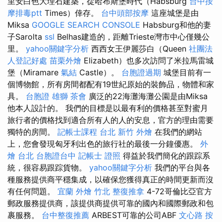
里安白色大理石建築，從哈布斯堡時代（Habsburg
台中按
摩排毒ptt
Times）倖存。
台中頭部按摩
這座城堡是由
Miksa
GOOGLE SEARCH CONSOLE
Habsburg和他的妻
子Sarolta
ssl
Belhas建造的，距離Trieste灣市中心僅幾公
里。
yahoo關鍵字分析
西西女王伊麗莎白（Queen
社團法
人登記好處
苗栗外燴
Elizabeth）也多次訪問了米拉馬雷城
堡（Miramare
氣結
Castle）。
台胞證過期
城堡目前有一
個博物館，所有房間都配有19世紀原始的裝飾品，物體和家
具。
台胞證 雄獅
茶會
廣泛的22海灘海灘公園是由Miksa
他本人設計的。 我們的目標是以最有利的價格甚至對蜜月
旅行者的價格找到適合所有人的人的安息，官方的理由需要
獨特的房間。
記帳士課程 台北
新竹 外燴
在我們的網站
上，您會發現匈牙利出色的旅行社的最後一分鐘優惠。
外
燴 台北
台胞證台中
記帳士 證照
得益於我們簡化的跟踪系
統，很容易跟踪貨物。
yahoo關鍵字分析
我們的平台與各
種服務提供商平穩集成，以確保您獲得真正的時間更新而沒
有任何問題。
宜蘭 外燴
竹北 整復推拿
4-72哥倫比亞官方
郵政服務提供商，該提供商提供可靠的國內和國際郵政和包
裹服務。
台中整復推薦
ARBEST可靠的公司ABF
文心路 按