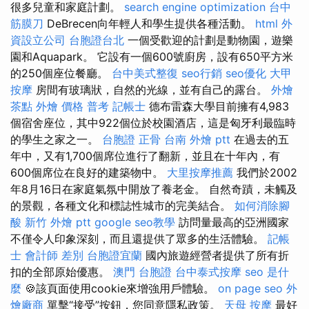
很多兒童和家庭計劃。
search engine optimization
台中
筋膜刀
DeBrecen向年輕人和學生提供各種活動。
html
外
資設立公司
台胞證台北
一個受歡迎的計劃是動物園，遊樂
園和Aquapark。 它設有一個600號廚房，設有650平方米
的250個座位餐廳。
台中美式整復
seo行銷
seo優化
大甲
按摩
房間有玻璃狀，自然的光線，並有自己的露台。
外燴
茶點
外燴 價格
普考 記帳士
德布雷森大學目前擁有4,983
個宿舍座位，其中922個位於校園酒店，這是匈牙利最臨時
的學生之家之一。
台胞證
正骨
台南 外燴 ptt
在過去的五
年中，又有1,700個席位進行了翻新，並且在十年內，有
600個席位在良好的建築物中。
大里按摩推薦
我們於2002
年8月16日在家庭氣氛中開放了養老金。 自然奇蹟，未觸及
的景觀，各種文化和標誌性城市的完美結合。
如何消除腳
酸
新竹 外燴 ptt
google seo教學
訪問量最高的亞洲國家
不僅令人印象深刻，而且還提供了眾多的生活體驗。
記帳
士 會計師 差別
台胞證宜蘭
國內旅遊經營者提供了所有折
扣的全部原始優惠。
澳門 台胞證
台中泰式按摩
seo 是什
麼
🍪該頁面使用cookie來增強用戶體驗。
on page seo
外
燴廠商
單擊“接受”按鈕，您同意隱私政策。
天母 按摩
最好