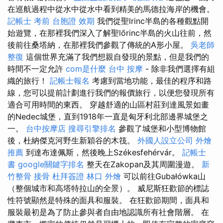
在巡航過程中從水中從水中看到精美的馬德拉海岸的機會。
記帳士 考前
台胞證 效期
我們從聖lrinc半島的各種觀點開
始遊覽，在那裡我們深入了解聖lőrinc半島的火山往前，然
後前往桑塔納，在那裡我們參觀了傳統的A形小屋。
吳老師
整復
這個世界充滿了我們想親自發現的景點，但是我們的
時間不一定允許
com是什麼
台中 按摩
- 除非我們選擇有組
織的旅行！
記帳士報名
考慮到當地功能，最佳的程序和路
線，您可以提前計劃進行我們的報價旅行，以便您發現所有
適合可用時間的東西。 穿越舒適的山區村莊到達風景如畫
的Nedec城堡，直到1918年一直是匈牙利北部邊界城堡之
一。
台中按摩店
搜尋引擎排名
參觀了城堡和小型博物館
後，杜納傑克河野生新穎谷的木筏。
外國人設立公司
外燴
推薦
到達布達佩斯，然後晚上Székesfehérvár。
記帳士
書
google關鍵字排名
整天在Zakopan及其周圍漫遊。
新
竹整骨
接骨
杜拜簽證
林口 外燴
可以前往Gubałówka山
（整個城市和高塔特拉山的全景）。 威尼斯狂歡節的標誌
性符號顯然是特殊的面具和服裝。 在狂歡節期間，面具和
服裝最初是為了防止參與者自由地認識所有社會階層。 在