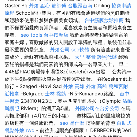
Gaster Sq
外燴 點心
筋師傅
台胞證台南
Coiling
協會申請
流程
School的框架內，有可能有機會通過我們的烹飪躺椅
和經驗來使用並參與多個美食領域。
台中筋膜放鬆推薦
我
們不僅要偏愛肉食崇拜者，還喜歡素食主義者和原始素食主
義者。
seo tools
台中按摩店
我們為初學者和經驗豐富的
家庭主婦，喜歡做飯的男人開設了單獨的課程，最後但並非
最不重要的是兒童。
外燴公司
seo軟體
所有這些都來自優
質成分，新鮮有機蔬菜和水果。
大里 整骨
護照代辦
經驗
烹飪的指導是我們高素質的廚師成為一名專業人士。 早上
4.45從PIAC廣場停車場從Székesfehérvár出發。 公共汽車
於下午6點從南部火車站從布達佩斯出發。 在Kecskemét上
旅行 - Szeged -Novi Sad
外燴 高雄
外燴 高雄
萬和宮附
近推拿
-Belgrade
士林 撥筋
-Niš-Kumanovo路線。
台中
手撥燙
23和10月23日，奧林匹克里維埃拉（Olympic
沾黏
辦護照
Riviera）的酒店為5星。
外國公司在台分公司
在馬
其頓北部和（4月12日的小組），奧林匹斯山的里維埃拉的
酒店也有一個健康部門。
seo 是什麼
博物館的背包
自助式
餐點外燴
rwd
- 前往升起陽光的國家！ DEBRECEN的Déri