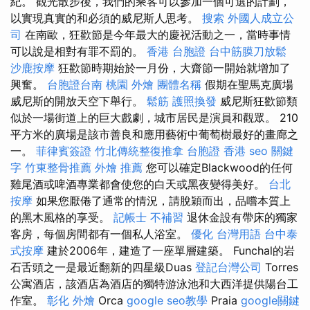
紀。 觀光散步後，我們的乘客可以參加一個可選的計劃，
以實現真實的和必須的威尼斯人思考。
搜索
外國人成立公
司
在南歐，狂歡節是今年最大的慶祝活動之一，當時事情
可以說是相對有罪不罰的。
香港 台胞證
台中筋膜刀放鬆
沙鹿按摩
狂歡節時期始於一月份，大齋節一開始就增加了
興奮。
台胞證台南
桃園 外燴
團體名稱
假期在聖馬克廣場
威尼斯的開放天空下舉行。
鬆筋
護照換發
威尼斯狂歡節類
似於一場街道上的巨大戲劇，城市居民是演員和觀眾。 210
平方米的廣場是該市善良和應用藝術中葡萄樹最好的畫廊之
一。
菲律賓簽證
竹北傳統整復推拿
台胞證 香港
seo 關鍵
字
竹東整骨推薦
外燴 推薦
您可以確定Blackwood的任何
雞尾酒或啤酒專業都會使您的白天或黑夜變得美好。
台北
按摩
如果您厭倦了通常的情況，請脫穎而出，品嚐本質上
的黑木風格的享受。
記帳士 不補習
退休金設有帶床的獨家
客房，每個房間都有一個私人浴室。
優化 台灣用語
台中泰
式按摩
建於2006年，建造了一座單層建築。 Funchal的岩
石舌頭之一是最近翻新的四星級Duas
登記台灣公司
Torres
公寓酒店，該酒店為酒店的獨特游泳池和大西洋提供陽台工
作室。
彰化 外燴
Orca
google seo教學
Praia
google關鍵