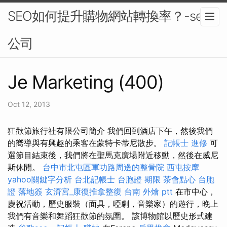
SEO如何提升購物網站轉換率？-seo
公司
Je Marketing (400)
Oct 12, 2013
狂歡節旅行社有限公司簡介 我們回到酒店下午，然後我們
的嚮導與有興趣的乘客在蒙特卡蒂尼散步。
記帳士 進修
可
選節目結束後，我們將在聖馬克廣場附近移動，然後在威尼
斯休閒。
台中市北屯區軍功路周邊的整骨院
西屯按摩
yahoo關鍵字分析
台北記帳士
台胞證 期限
茶會點心
台胞
證 落地簽
玄濟宮_康復推拿整復
台南 外燴 ptt
在市中心，
慶祝活動，歷史服裝（面具，啞劇，音樂家）的遊行，晚上
我們有音樂和舞蹈狂歡節的氛圍。 該博物館以歷史形式建