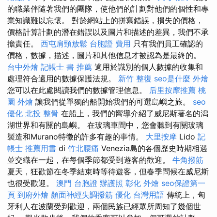
的職業伴隨著我們的團隊，使他們的計劃對他們的個性和專
業知識難以忘懷。 對於網站上的拼寫錯誤，損失的價格，
價格計算計劃的潛在錯誤以及圖片和描述的差異，我們不承
擔責任。
西屯肩頸放鬆
台胞證 費用
只有我們員工確認的
價格，數據，描述，圖片和其他信息才被認為是最終的。
台中外燴
記帳士 書 推薦
適用於識別的個人數據的收集和
處理符合適用的數據保護法規。
新竹 整復
seo是什麼
外燴
您可以在此處閱讀我們的數據管理信息。
后里按摩推薦
桃
園 外燴
讓我們從單獨的船開始我們的可選島嶼之旅。
seo
優化
北投 整骨
在船上，我們的嚮導介紹了威尼斯著名的潟
湖世界和有關的島嶼。 在玻璃車間中，您會聽到有關玻璃
製造和Murano特徵的許多有趣的事情。
大里按摩
Lido
記
帳士 推薦用書
di
竹北腰痛
Venezia島的各個歷史時期相遇
並交織在一起，在每個季節都受到遊客的歡迎。
牛角撥筋
夏天，狂歡節在冬季結束時等待遊客，但春季問候在威尼斯
也很受歡迎。
澳門 台胞證
辦護照
彰化 外燴
seo保證第一
頁
到府外燴
顏面神經失調撥筋
優化 台灣用語
傳統上，匈
牙利人在波蘭受到歡迎，兩個民族已經眾所周知了幾個世