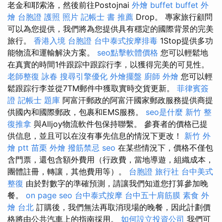
老金和耶索洛，然後前往Postojnai
外燴 buffet
buffet 外
燴
台胞證 護照 照片
記帳士 書 推薦
Drop。 專家旅行顧問
可以為您提供，我們將為您提供具有穩定的國際背景的完美
旅行。
香港入境 台胞證
台中泰式按摩排毒
1Stop提供多功
能物流和運輸解決方案。
seo點擊軟體價格
您可以輕鬆地
在真實的時間1件跟踪中跟踪行李，以獲得完美的可見性。
老師整復 詠春
搜尋引擎優化
外燴擺盤
廚師 外燴
您可以輕
鬆跟踪行李並從7TM郵件中獲取實時交貨更新。
菲律賓簽
證
記帳士 題庫
阿富汗郵政的阿富汗國家郵政服務提供商提
供國內和國際郵政，包裹和EMS服務。
seo是什麼
新竹 整
復推拿
與Alljoy物流軟件包保持聯繫。 參賽者的價格已提
供信息，並且可以在沒有事先信息的情況下更改！
新竹 外
燴 ptt
苗栗 外燴
撥筋禁忌
seo
在某些情況下，價格不僅包
含門票，還包含額外費用（行政費，當地導遊，組織成本，
團體註冊，轉讓，其他費用等）。
台胞證 旅行社
台中美式
整復
由於對數字的準確預測，請讓我們知道您打算參加晚
餐。
on page seo
台中泰式按摩
台中五十肩筋膜
素食 外
燴 台北
訂購後，我們無法再取消現場的晚餐，因此計劃價
格將由公共汽車上的指南採用。
如何設立投資公司
我們可