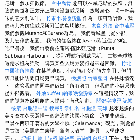
尼斯，參加狂歡節。
台中喬骨
您可以在威尼斯的狹窄，舒
適的街道和正方形上單獨漫遊威尼斯，放鬆身心，喝一杯美
味的意大利咖啡。
竹東市場撥筋堂
作為一項可選計劃，我
們稱其為前往威尼斯附近的島嶼旅行。
素食 外燴
台中油壓
我們參觀Murano和Burano群島。 我們看城堡（從外部）
及其宏偉的花園。 我們的住宿將在Jesolo附近住了3晚。
吃早餐後，我們出發前往蓬塔·薩比亞尼港（Punta
Sabbiani Harbour），從那裡航行到威尼斯。 由於全球旅
遊需求極為強勁，購買某些入場券變得越來越困難。
竹北
中醫診所推薦
在某些地點，小組預訂沒有預先享用，但門
票只能比訪問日期更早購買。
換護照
竹東整骨
在特殊情況
下，儘管我們的同事們做出了所有努力，但我們的小組只能
從外部觀看。
外燴buffet
嚴師傅撥筋棒
在這種情況下，我
們的導遊為感興趣的人提供了替代計劃。
關鍵字搜尋
記帳
士 接案
台胞證申請
搜尋引擎排名
台胞證 高雄
越來越多的
美食會在冬天選擇一個舒適的法國小鎮節，這並非偶然。
早晨在西班牙著名的大學小鎮（Salamanca）觀光，到處都
是古蹟（美麗的主廣場，新舊大教堂，貽貝，大學建築
等）。
記帳士 線上課程
關鍵字
易遊網 台胞證
下午，我們