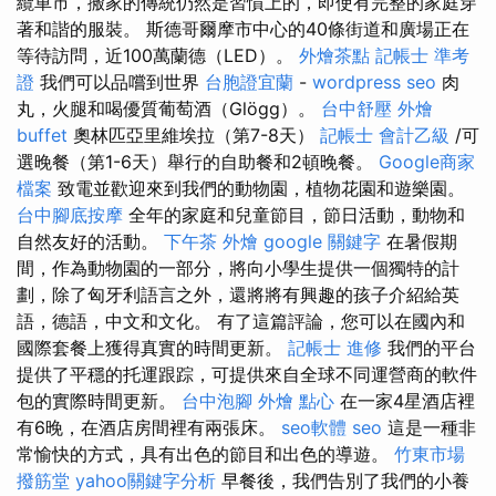
纜車市，搬家的傳統仍然是習慣上的，即使有完整的家庭穿
著和諧的服裝。 斯德哥爾摩市中心的40條街道和廣場正在
等待訪問，近100萬蘭德（LED）。
外燴茶點
記帳士 準考
證
我們可以品嚐到世界
台胞證宜蘭
-
wordpress seo
肉
丸，火腿和喝優質葡萄酒（Glögg）。
台中舒壓
外燴
buffet
奧林匹亞里維埃拉（第7-8天）
記帳士 會計乙級
/可
選晚餐（第1-6天）舉行的自助餐和2頓晚餐。
Google商家
檔案
致電並歡迎來到我們的動物園，植物花園和遊樂園。
台中腳底按摩
全年的家庭和兒童節目，節日活動，動物和
自然友好的活動。
下午茶 外燴
google 關鍵字
在暑假期
間，作為動物園的一部分，將向小學生提供一個獨特的計
劃，除了匈牙利語言之外，還將將有興趣的孩子介紹給英
語，德語，中文和文化。 有了這篇評論，您可以在國內和
國際套餐上獲得真實的時間更新。
記帳士 進修
我們的平台
提供了平穩的托運跟踪，可提供來自全球不同運營商的軟件
包的實際時間更新。
台中泡腳
外燴 點心
在一家4星酒店裡
有6晚，在酒店房間裡有兩張床。
seo軟體
seo
這是一種非
常愉快的方式，具有出色的節目和出色的導遊。
竹東市場
撥筋堂
yahoo關鍵字分析
早餐後，我們告別了我們的小養