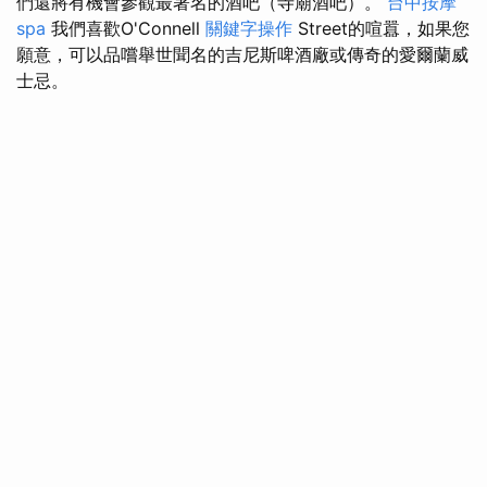
們還將有機會參觀最著名的酒吧（寺廟酒吧）。
台中按摩
spa
我們喜歡O'Connell
關鍵字操作
Street的喧囂，如果您
願意，可以品嚐舉世聞名的吉尼斯啤酒廠或傳奇的愛爾蘭威
士忌。