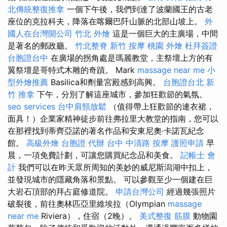
北傳統整復推拿
一個下午後，我們到達了波蘭國王的古老
座位的克拉科夫，降落在喀爾巴阡山脈的北部山坡上。
外
國人在台灣開公司
竹北 外燴
這是一個巨大的主廣場，中間
是著名的郵政廳。
竹北整脊
新竹 按摩
桃園 外燴
杜拜簽證
台胞證台中
在廣場的拐角處是瑪麗教堂，主祭壇上方的有
翼祭壇是哥特式木雕的奇蹟。 Mark
massage near me
小
型外燴推薦
Basilica和劑量宮殿感到高興。
台胞證台北
新
竹 推拿
下午，分別了解這座城市，參加狂歡節的氣氛。
seo services
台中肩頸放鬆
（值得帶上狂歡節的連衣裙，
面具！）企業家精神徒步前往弗拉里大教堂的指南，您可以
在那裡找到蒂齊亞諾的著名作品和安東尼奧·卡諾瓦紀念
館。
高級外燴
台胞證 代辦
台中 中清路 按摩
護照申請
早
晨，一項免費計劃，可讓您購買紀念品和美食。
記帳士 會
計
我們可以在昨天眾所周知的美妙的威尼斯潟湖中扣上，
並發現城市的隱藏角落和景點。 可以參觀至少一個建在巨
大岩石頂部的拜占庭修道院。
申請台灣公司
經過幾張照片
破裂後，前往奧林匹亞里維埃拉（Olympian
massage
near me
Riviera），住宿（2晚）。
美式整復 筋膜
動物園