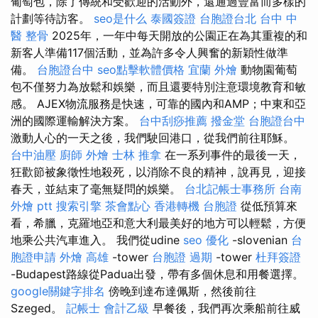
葡萄包，除了傳統和受歡迎的活動外，還通過豐富而多樣的
計劃等待訪客。
seo是什么
泰國簽證
台胞證台北
台中 中
醫 整骨
2025年，一年中每天開放的公園正在為其重複的和
新客人準備117個活動，並為許多令人興奮的新穎性做準
備。
台胞證台中
seo點擊軟體價格
宜蘭 外燴
動物園葡萄
包不僅努力為放鬆和娛樂，而且還要特別注意環境教育和敏
感。 AJEX物流服務是快速，可靠的國內和AMP；中東和亞
洲的國際運輸解決方案。
台中刮痧推薦
撥金堂
台胞證台中
激動人心的一天之後，我們駛回港口，從我們前往耶穌。
台中油壓
廚師 外燴
士林 推拿
在一系列事件的最後一天，
狂歡節被象徵性地殺死，以消除不良的精神，說再見，迎接
春天，並結束了毫無疑問的娛樂。
台北記帳士事務所
台南
外燴 ptt
搜索引擎
茶會點心
香港轉機 台胞證
從低預算來
看，希臘，克羅地亞和意大利最美好的地方可以輕鬆，方便
地乘公共汽車進入。 我們從udine
seo 優化
-slovenian
台
胞證申請
外燴 高雄
-tower
台胞證 過期
-tower
杜拜簽證
-Budapest路線從Padua出發，帶有多個休息和用餐選擇。
google關鍵字排名
傍晚到達布達佩斯，然後前往
Szeged。
記帳士 會計乙級
早餐後，我們再次乘船前往威