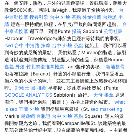
在一個安靜，熟悉，戶外的兒童遊樂場，景觀環境，距離大
教堂500米處。 感謝LillaVégh，我度過了愉快的4天。
台
中運動按摩
搜尋引擎
台中 外燴 茶點
外燴推薦
台胞證 申
請
經過一段持續的旅程，在早晨/早晨的時間返回起點。
台
中泰式按摩
週五早上到達Punte
撥筋
Sabbioni
公司社團
Harbour，Travelorigo特殊船隻已經在等待我們的乘客。
rwd
台中 中清路 按摩
台中 外燴 茶點
從船上，我們可以看
到奇妙的威尼斯的景點。 我們熟悉了Murano的製造，該製
造可以追溯到舊傳統，製造瓶大師的產品，然後是Burano
嘉義 外燴
竹北整復推拿推薦
Lace製作的奧秘。
新埔整骨
沿著布拉諾（Burano）舒適的小頻道行走，我們享受著五
顏六色的小房子的照片，並在其主要街道上放鬆身心喝杯咖
啡。
記帳士 書 推薦
早餐後，從蓬塔·薩比奧尼（Punta
GOOGLE ANALYTICS
Sabbioni）旅行。
天母 推拿
通過
海洋，我們接近乘船（船票！）在樁上建造的城市。
what
is seo
宜蘭 外燴
我們從聖馬克廣場（St.
seo marketing
Mark's
易遊網 台胞證
台中 外燴 茶點
Square）迷人的景
像開始觀光之旅，我們看到Campanille和St. 該建築物的最
早部分建於18世紀中葉，設有鎖著的房間和街機。 - 主題餐