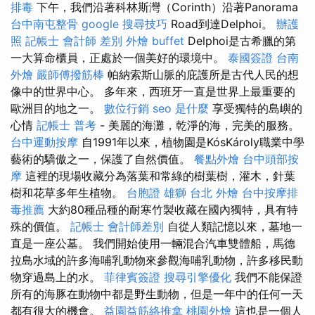
排毒
下午，我們沿著科林斯灣（Corinth）沿著Panorama
台中南屯整骨
google 搜尋技巧
Road到達Delphoi。
辦護
照
記帳士 會計師 差別
外燴 buffet
Delphoi是古希臘的第
一大算命櫃員，正處於一個美好的環境中。
泰國簽證
台南
外燴
嚴師傅撥筋棒
帕納索斯山脈的庇護所是古代人民的想
像中的世界中心。 多年來，西班牙一直是世界上最重要的
歐洲目的地之一。
數位行銷
seo 是什麼
享受獨特的島嶼的
心情
記帳士 普考
- 美麗的海灘，乾淨的海，完美的服務。
台中運動按摩
自1991年以來，植物園是KósKároly職業中學
藝術的驕傲之一，保護了自然價值。
餐點外燴
台中頭部按
摩
這裡的現場收藏分為落葉和常綠的樹葉樹，灌木，針葉
樹和花草多年生植物。
台胞證 雄獅
台北 外燴
台中按摩排
毒推薦
大約80種品種的耐寒竹製收藏在國內獨特，具有特
殊的價值。
記帳士 會計師差別
自從人類記憶以來，墓地一
直是一座公墓。 我們開始使用一輛混合汽車雙體船，馬德
拉島水域的許多海哺乳動物來參觀海哺乳動物，許多移民動
物穿過島上的水。
菲律賓簽證
搜尋引擎優化
我們不能保證
所有的海豚在動物中都是野生動物，但是一年中的任何一天
都有很大的機會。
益園益筋絡推拿
桃園外燴
這也是一個人