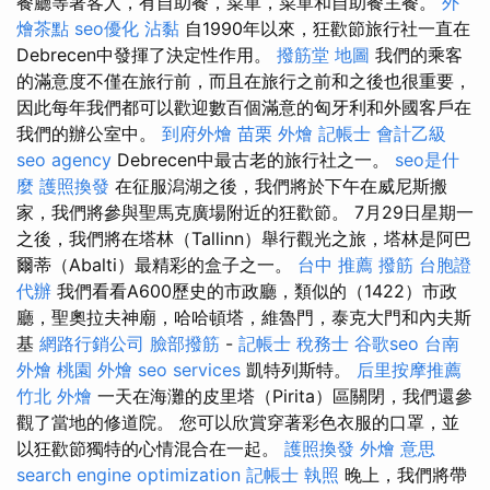
餐廳等著客人，有自助餐，菜單，菜單和自助餐主餐。
外
燴茶點
seo優化
沾黏
自1990年以來，狂歡節旅行社一直在
Debrecen中發揮了決定性作用。
撥筋堂 地圖
我們的乘客
的滿意度不僅在旅行前，而且在旅行之前和之後也很重要，
因此每年我們都可以歡迎數百個滿意的匈牙利和外國客戶在
我們的辦公室中。
到府外燴
苗栗 外燴
記帳士 會計乙級
seo agency
Debrecen中最古老的旅行社之一。
seo是什
麼
護照換發
在征服潟湖之後，我們將於下午在威尼斯搬
家，我們將參與聖馬克廣場附近的狂歡節。 7月29日星期一
之後，我們將在塔林（Tallinn）舉行觀光之旅，塔林是阿巴
爾蒂（Abalti）最精彩的盒子之一。
台中 推薦 撥筋
台胞證
代辦
我們看看A600歷史的市政廳，類似的（1422）市政
廳，聖奧拉夫神廟，哈哈頓塔，維魯門，泰克大門和內夫斯
基
網路行銷公司
臉部撥筋
-
記帳士 稅務士
谷歌seo
台南
外燴
桃園 外燴
seo services
凱特列斯特。
后里按摩推薦
竹北 外燴
一天在海灘的皮里塔（Pirita）區關閉，我們還參
觀了當地的修道院。 您可以欣賞穿著彩色衣服的口罩，並
以狂歡節獨特的心情混合在一起。
護照換發
外燴 意思
search engine optimization
記帳士 執照
晚上，我們將帶