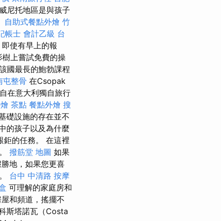
，威尼托地區是與孩子
。
自助式餐點外燴
竹
記帳士 會計乙級
台
，即使有早上的報
影樹上嘗試免費的操
該國最長的鮑勃課程
南屯整骨
在Csopak
些獨自在意大利獨自旅行
外燴 茶點
餐點外燴
搜
基礎設施的存在並不
中的孩子以及為什麼
鉅的任務。 在這裡
語。
撥筋堂 地圖
如果
勝地，如果您更喜
市。
台中 中清路 按摩
盒
可理解的家庭房和
房屋和頻道，搖擺不
斯塔諾瓦（Costa