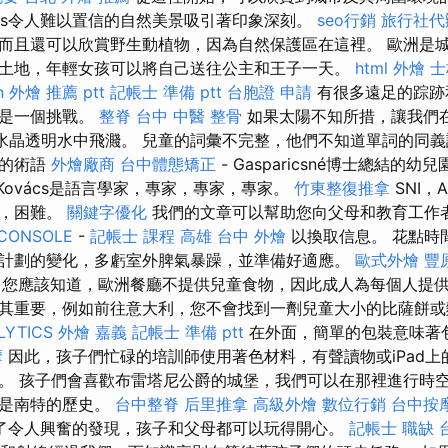
thos令人難以置信的自然美景吸引著印象深刻。
seo行銷
旅行社代
而且還可以欣賞野生動植物，因為自然保護區在這裡。 歐洲是
土地，年輕女孩可以將自己送往公主和王子一天。
html
外燴
士
n
外燴 推薦 ptt
記帳士 準備 ptt
台胞證 申請
有很多遠足的踪跡
行是一個挑戰。
整脊
台中 中醫 整骨
如果太陽不知所措，讓我們
海灘的水晶透明水中飛濺。 兒童的詞彙不完整，他們不知道單詞的同
當的術語
外燴廠商
台中體態矯正
- Gasparicsné博士總結的幼
etKovács是語言學家，專家，專家，專家。
竹東整復推拿
SNI，
病，困難。
關鍵字優化
我們的文章可以幫助您向父母和教育工作
CONSOLE
-
記帳士 課程 高雄
台中 外燴
以換取信息。 花點時
計劃的變化，多虧室外脾氣暴躁，並準備好適應。
歐式外燴
豐
您應該知道，歐洲餐廳不提供兒童食物，因此成人為每個人提
其重要，例如前往意大利，您不會找到一劑兒童大小的比薩餅或
LYTICS
外燴 嘉義
記帳士 準備 ptt
在外面，簡單的包裝意味著
摩
因此，孩子們忙碌的培訓師使用著色材料，有聲讀物或iPad上
。 孩子們會喜歡布雷塔尼公爵的城堡，我們可以在那裡進行時
這是南特的歷史。
台中整脊
后里推拿
高級外燴
數位行銷
台中按摩
了令人興奮的發現，孩子和父母都可以玩得開心。
記帳士 職缺