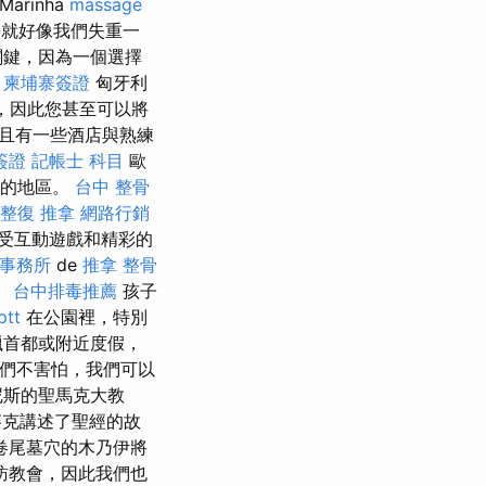
arinha
massage
浮，就好像我們失重一
關鍵，因為一個選擇
。
柬埔寨簽證
匈牙利
，因此您甚至可以將
並且有一些酒店與熟練
簽證
記帳士 科目
歐
題的地區。
台中 整骨
整復 推拿
網路行銷
受互動遊戲和精彩的
事務所
de
推拿 整骨
。
台中排毒推薦
孩子
tt
在公園裡，特別
臘首都或附近度假，
他們不害怕，我們可以
尼斯的聖馬克大教
賽克講述了聖經的故
卷尾墓穴的木乃伊將
訪教會，因此我們也