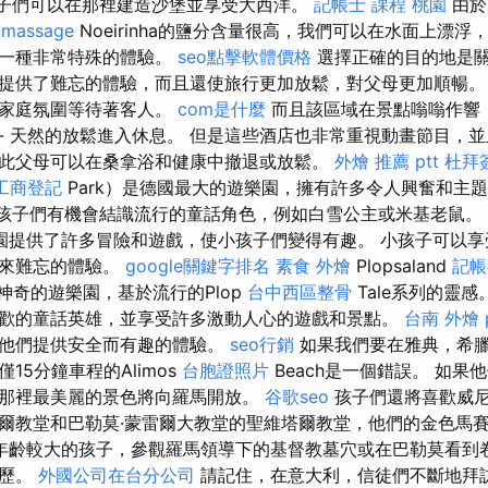
孩子們可以在那裡建造沙堡並享受大西洋。
記帳士 課程 桃園
由於M
 massage
Noeirinha的鹽分含量很高，我們可以在水面上漂
是一種非常特殊的體驗。
seo點擊軟體價格
選擇正確的目的地是
提供了難忘的體驗，而且還使旅行更加放鬆，對父母更加順暢
的家庭氛圍等待著客人。
com是什麼
而且該區域在景點嗡嗡作響
- 天然的放鬆進入休息。 但是這些酒店也非常重視動畫節目，
此父母可以在桑拿浴和健康中撤退或放鬆。
外燴 推薦 ptt
杜拜
工商登記
Park）是德國最大的遊樂園，擁有許多令人興奮和主
孩子們有機會結識流行的童話角色，例如白雪公主或米基老鼠。
園提供了許多冒險和遊戲，使小孩子們變得有趣。 小孩子可以享
帶來難忘的體驗。
google關鍵字排名
素食 外燴
Plopsaland
記帳
而神奇的遊樂園，基於流行的Plop
台中西區整骨
Tale系列的靈感
歡的童話英雄，並享受許多激動人心的遊戲和景點。
台南 外燴 p
為他們提供安全而有趣的體驗。
seo行銷
如果我們要在雅典，希
15分鐘車程的Alimos
台胞證照片
Beach是一個錯誤。 如果
那裡最美麗的景色將向羅馬開放。
谷歌seo
孩子們還將喜歡威
爾教堂和巴勒莫·蒙雷爾大教堂的聖維塔爾教堂，他們的金色馬
年齡較大的孩子，參觀羅馬領導下的基督教墓穴或在巴勒莫看到
經歷。
外國公司在台分公司
請記住，在意大利，信徒們不斷地拜