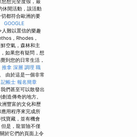
如果您想完全度假，最
的休閒活動，該活動
一切都符合歐洲的要
。
GOOGLE
令人難以置信的樂趣
hos，Rhodes，
受新鮮空氣，森林和主
，如果您有疑問，想
覺到您的日常生活，
 推拿 深層 調理 職
。 由於這是一個非常
。
記帳士 報名簡章
，我們甚至可以散發出
到創造傳奇的地方。
歐洲豐富的文化和歷
和應用程序來完成所
尋找寶藏，並有機會
但是，龍冒險不僅
上關於它們的頁面上令