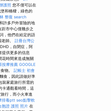
辦護照
您不僅可以在
城堡和橋樑，綠色的
林 整復
search
和許多戶外冒險的地
在距市中心僅幾步之
義詞，他們在給定的語
兒園老師。
註冊台灣公
ADHD，自閉症，阿
者提供更多的信息
間花時間來造成無關
原按摩推薦
GOOGLE
供食物。
記帳士 初會
麵食，因此請做好準
包裝家庭旅行所需的
的卡通觀看時間，這
空旅行，而小火車進
排毒ptt
seo點擊軟
台胞證 護照 照片
在