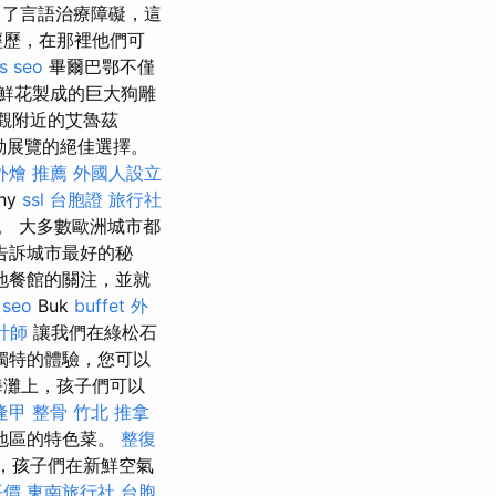
出了言語治療障礙，這
經歷，在那裡他們可
s seo
畢爾巴鄂不僅
，鮮花製成的巨大狗雕
觀附近的艾魯茲
互動展覽的絕佳選擇。
外燴 推薦
外國人設立
ny
ssl
台胞證 旅行社
。 大多數歐洲城市都
告訴城市最好的秘
地餐館的關注，並就
 seo
Buk
buffet 外
計師
讓我們在綠松石
獨特的體驗，您可以
海灘上，孩子們可以
逢甲 整骨
竹北 推拿
地區的特色菜。
整復
是，孩子們在新鮮空氣
平價
東南旅行社 台胞