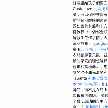
打電話給孩子們更安
Castenuvo
北區按
灘，可以保證整個
離開歐洲踐踏的道
景如畫的村莊和非
庭旅行中一切都會
能發生任何事情，因
童話故事。
google
腳下。
記帳士 不補
衣服都穿著景觀，
鬆的家庭的理想選
超市和當地商店，
雪的沙子和光滑的小
（Santa
外商投資設
google關鍵字排名
啡館，而不是在島
次很棒的體驗。 發
全景，請訪問市中心摩
台。
記帳相關法規