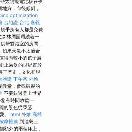
這些太陽能電池板在夜
個地方，向後傾斜，
gine optimization
燴
台胞證 台北
嘉義
 幾乎所有人都是免費
在森林周圍環繞著一
供帶雙浴室的房間，
，如果天氣不太適合
值得向較小的孩子展
史上廣泛的世紀置於
提供了歷史，文化和現
台胞證
下午茶 外燴
克教堂，參觀破裂的
拿
不要錯過登上世界
果您有時間放鬆一
麗的景色從亞瑟
最愛。
html
外燴 高雄
按摩推薦
到達島上
個額外的兩個床上，