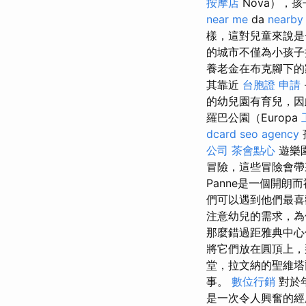
按摩店
Nova），
near me
da
nearby
樣，這對兒童來說
的城市不僅為小孩子
養老金在布克腳下
其靠近
台胞證 申請
的幼兒園有育兒，因
羅巴公園（Europa
dcard
seo agency
公司
茶會點心
遊樂
冒險，這些冒險會
Panne是一個開朗
們可以遇到他們最喜
注意幼兒的需求，
那麼錯過距雅典中心僅
將它們放在圓頂上，
堂，拉文納的聖維塔
事。
數位行銷
對於
是一次令人興奮的