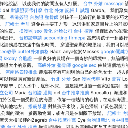
靜地說話，以使我們的訪問沒有人打擾。
台中 外燴
massage
摩
del
辦護照要帶什麼
竹北 外燴
記帳士 試題
Garda。 我們
家庭。
香港簽證 台胞證
整骨師
與孩子一起旅行的最重要的技巧
路。
記帳士 考前
避免在主要正方形，冰淇淋和家庭圖片上的群眾
凡的性質。
換護照
seo 優化
外燴公司
台中 按摩
僅僅因為他在瑞
順利進行。
台胞證申請
accounting firmcpa
當您與孩子一起旅行
此請務必在旅途中留出時間。 穿過聖豪斯的城堡牆，我們可以
 seo教學
buffet外燴價格
RáczTanya位於Mecsek
google關
習
kkday 台胞證
一個良好的農場在一個奇妙的環境中，無論哪
並保證大小的景觀。
高級外燴
整骨師
google seo
由於這個地方
擇。
河南路四段推拿
農場甚至有可能與他自己的釣魚女士一起去佩
您可以輕鬆購買新鮮產品。
竹北 外燴
San
護照代辦
Vito
膏肓
L
型髮型，沉入水中，底部不深。 還建議您度過一個家庭假期，聖
立公司
Maria
台胞證 過期
del
台中推拿推薦
Soccallo）海
由於它是一個受歡迎的海灘，依靠一種熱情的心情，在這個海灘
上的其他地方。
撥筋禁忌
對於孩子來說，黃色潛艇（“黃色潛艇”
現公園的湖泊，參觀動物園，或者只是在樹蔭下放鬆。
記帳士 
天大樓16樓的Zagreb
台中按摩推薦
Eye
台胞證新北
台中排
概要
台北 外燴 推薦
從這裡開始，可以欣賞到城市及其周圍環境