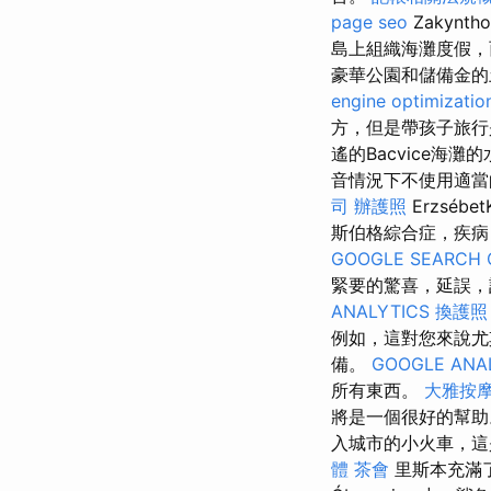
page seo
Zakyn
島上組織海灘度假，
豪華公園和儲備金的
engine optimizatio
方，但是帶孩子旅
遙的Bacvice
音情況下不使用適
司
辦護照
Erzséb
斯伯格綜合症，疾
GOOGLE SEARCH 
緊要的驚喜，延誤，
ANALYTICS
換護照
例如，這對您來說尤
備。
GOOGLE ANA
所有東西。
大雅按
將是一個很好的幫助
入城市的小火車，
體
茶會
里斯本充滿