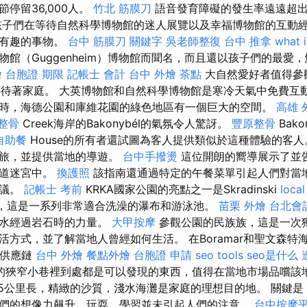
停留36,000人。
竹北 筋膜刀
語音發育障礙的發生率遠遠超
孩子們在等待自然科學博物館的迷人展覽以及幸福博物館的互動
上有趣的事物。
台中 筋膜刀
關鍵字
吳老師整復
台中 推拿
what i
物館（Guggenheim）博物館而聞名，而且還以孩子們的最愛
燴
台胞證 期限
記帳士 會計
台中 外燴 茶點
大自然愛好者值得參
那裡等待著家庭。 大英博物館和自然科學博物館是寒冷天氣中免費
時，海德公園和庫維花園的綠色地區有一個巨大的空間。
高雄 
 整骨
Creek海岸的Bakonybél的氣氛令人驚訝。
豐原整骨
Bako
自助餐
House的所有者還試圖為客人提供類似於這種體驗的客人
之旅，並提供當地的導遊。
台中手撥燙
這位開朗的嚮導展示了並
街道迷宮中。
換護照
該指南還通過特定的午餐菜單引起人們對當
建議。
記帳士 考前
KRKA國家公園的亮點之一是Skradinski
local
ls，這是一系列非常適合洗澡的瀑布和游泳池。
苗栗 外燴
台北會
到水經過岩石時的力量。
大甲按摩
參觀公園的民族族，這是一次
活方式，並了解當地人曾經如何生活。 在Boramar和聖文森特
飲供應鏈
台中 外燴
餐點外燴
台胞證 申請
seo tools
seo是什么
的狹窄小巷裡到處都是可以發現的東西，值得在當地市場品嚐該
e的15公里長，精緻的沙質，淺水海灘是家庭的理想目的地。 關鍵
們的想像力飆升，玩耍，學習並未引起人們的注意。
台中按摩