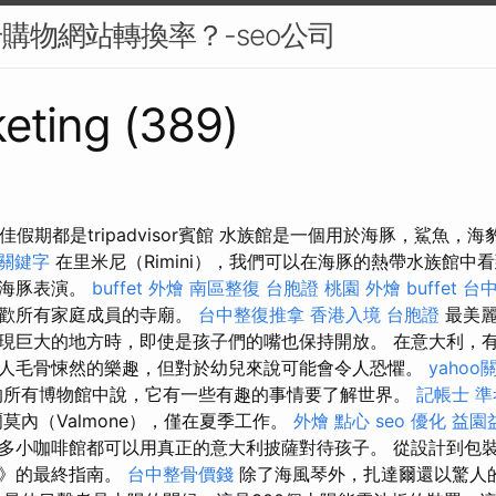
升購物網站轉換率？-seo公司
eting (389)
佳假期都是tripadvisor賓館 水族館是一個用於海豚，鯊魚，
關鍵字
在里米尼（Rimini），我們可以在海豚的熱帶水族館中看到P
的海豚表演。
buffet 外燴
南區整復
台胞證 桃園
外燴 buffet
台中
喜歡所有家庭成員的寺廟。
台中整復推拿
香港入境 台胞證
最美麗
現巨大的地方時，即使是孩子們的嘴也保持開放。 在意大利，
人毛骨悚然的樂趣，但對於幼兒來說可能會令人恐懼。
yaho
的所有博物館中說，它有一些有趣的事情要了解世界。
記帳士 
莫內（Valmone），僅在夏季工作。
外燴 點心
seo 優化
益園
多小咖啡館都可以用真正的意大利披薩對待孩子。 從設計到包
行》的最終指南。
台中整骨價錢
除了海風琴外，扎達爾還以驚人