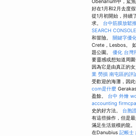
Óbenarium中
好在1月和2月去度
從1月初開始，持續
求。
台中筋膜放鬆
SEARCH CONSOL
和冒險。
關鍵字優
Crete，Lesb
題公園。
優化 台灣
要靈感或想知道周
因為它是由真正的女
業 勞損 南屯區的評
受歡迎的海灘，因此
com是什麼
Gera
盈餘。
台中 外燴
wo
accounting firmcp
史的好方法。
台胞證
有這些操作，但是最
滿足生活規模的龍
在Danubius
記帳士