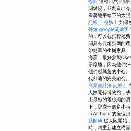
撥筋
這種自然景點的
間燃燒，並創造出
看著地平線下的太陽
記帳士 稅務士
如果您
外燴
google關鍵字
的，可以包括標稱
間具有農場氛圍的農
帶簡單的生樹家具
海灘，最好參觀Cses
示廢墟，因為他們狂
他們感興趣的中心。
代舒適的完美融合
商業會計法 記帳士
人際關係博物館，或
上最短的電線繩的滑
下，那麼一個多小時
（Arthur）的
筋師傅
從大陸開始
時，將重新建立構