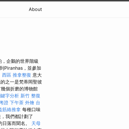
About
海豹，企鵝的世界階級
iranhas，並參加
 西區 推拿整復
意大
的之一是梵蒂岡聖彼
有幾個折磨的博物館
o關鍵字分析
新竹 整復
準考證
下午茶 外燴
台
益筋絡推拿
每種口味
裝，我們都計劃了
的日落而聞名。
天母