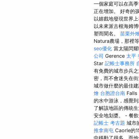
一個家庭可以在高季節
正在增加。 好奇的
以嬉戲地發現世界
以未來派古根海姆博
塑而聞名。
苗栗外
Natura農場，
seo優化
當太陽閃耀
公司
Gerence
太平
Star
記帳士事務所
有免費的城市步兵
密，而不會迷失在
城市做什麼的最佳
燴
台胞證台南
Fal
的水中游泳，感覺
了解該地區的傳統生
安全地划槳。 - 餐
記帳士 考古題
城市
推拿南屯
Caorl
中移動了很多，而他