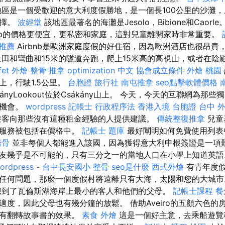
區是一個受歡迎的意大利度假勝地，是一個長100公里的沙灘
選擇。
波經堂
該地區最著名的海灘是Jesolo，Bibione和Caorle
bnb的價格更便宜，更私密和家庭，這對兒童離開家時非常重要。
 推薦
Airbnb是歐洲家庭度假的好住宿，因為歐洲酒店也很昂貴
景田和彎曲和15米的隧道奔跑，爬上15米高的高視山，或者在陰
fet 外燴
整骨 推拿
optimization 中文
協會成立條件
外燴 桃園
上，行駛1.5公里。
台胞證 旅行社
南屯推拿
seo點擊軟體價格
ányLookout位於Csákány山上。 今天，今天的互聯網為那
房機會。
wordpress
記帳士 行政程序法
香港入境 台胞證
台中 
遊客向那些沒有這種租金經驗的人提供建議。
傳統整復推拿
兒童
的服務被包括在價格中。
記帳士 題庫
最好闡明如何免費使用列表
喬骨
並非每個人都能進入該國，因為獲得意大利申根簽證是一項艱
友幾乎是不可能的，只有三分之一的當地人口在小學上知道英
ordpress
-
台中長安國小 整骨
seo是什麼
西式外燴
有青年度假
任何問題，那麼一個度假村將遠離只有大海，太陽和您的大城
到了瓦倫斯湖海岸上最小的客人和他們的父母。
記帳士課程
餐
適度，因此父母也有幾分鐘的放鬆。 借助Aveiro的五顏六色的
具有翻轉故事書的效果。
素食 外燴
這是一個好主意，去乘船遊覽科