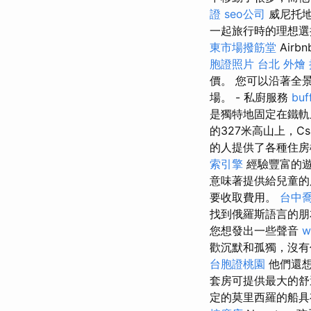
證
seo公司
威尼托地
一起旅行時的理想
東市場撥筋堂
Air
胞證照片
台北 外燴
價。 您可以沿著全
場。 - 私廚服務
buf
是獨特地固定在鐵軌
的327米高山上，Cs
的人提供了各種住
索引擎
經驗豐富的
意味著提供給兒童
要收取費用。
台中
找到俄羅斯語言的朋
您想發出一些聲音
w
歡沉默和孤獨，沒有
台胞證桃園
他們還想
套房可提供最大的舒
定的莫里西羅的船