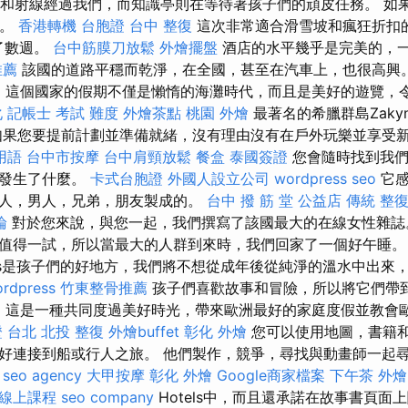
，鯊魚和射線經過我們，而知識亭則在等待著孩子們的頑皮任務。 
假。
香港轉機 台胞證
台中 整復
這次非常適合滑雪坡和瘋狂折扣
了數週。
台中筋膜刀放鬆
外燴擺盤
酒店的水平幾乎是完美的，
推薦
該國的道路平穩而乾淨，在全國，甚至在汽車上，也很高興
E
這個國家的假期不僅是懶惰的海灘時代，而且是美好的遊覽，
化
記帳士 考試 難度
外燴茶點
桃園 外燴
最著名的希臘群島Zakynt
os。 如果您要提前計劃並準備就緒，沒有理由沒有在戶外玩樂並享
用語
台中市按摩
台中肩頸放鬆
餐盒
泰國簽證
您會隨時找到我們
圍發生了什麼。
卡式台胞證
外國人設立公司
wordpress seo
它感
人，男人，兄弟，朋友製成的。
台中 撥 筋 堂 公益店 傳統 整復
論
對於您來說，與您一起，我們撰寫了該國最大的在線女性雜誌
值得一試，所以當最大的人群到來時，我們回家了一個好午睡
kas是孩子們的好地方，我們將不想從成年後從純淨的溫水中出來
rdpress
竹東整骨推薦
孩子們喜歡故事和冒險，所以將它們帶
a
這是一種共同度過美好時光，帶來歐洲最好的家庭度假並教會
 台北
北投 整復
外燴buffet
彰化 外燴
您可以使用地圖，書籍
好連接到船或行人之旅。 他們製作，競爭，尋找與動畫師一起
。
seo agency
大甲按摩
彰化 外燴
Google商家檔案
下午茶 外燴
 線上課程
seo company
Hotels中，而且還承諾在故事書頁面