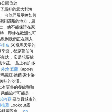
該公園位於
聚集了最好的意大利海
之一向他們展示瞭如何
帶到隱藏的地方，風
士，他不能保證在家
時，即使在歐洲也可
感覺到我們正在滴入
鍵字排名
50燉馬天堂的
種季節，都穿著任何
的能力，它是想要放
卡茲。 島上有許多
o
外燴 宜蘭
Kapo有
瑪麗亞·德爾·索卡洛
灘和美味的沙灘。
上有更多的餐館和咖
）乘船旅行可能是一
考試內容
要欣賞城市的
毒推薦
Lookout露
的壯麗景色。
on