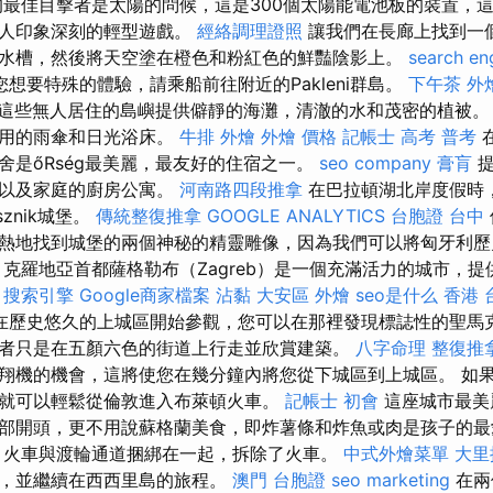
最佳目擊者是太陽的問候，這是300個太陽能電池板的裝置，
令人印象深刻的輕型遊戲。
經絡調理證照
讓我們在長廊上找到一
水槽，然後將天空塗在橙色和粉紅色的鮮豔陰影上。
search en
想要特殊的體驗，請乘船前往附近的Pakleni群島。
下午茶 外
這些無人居住的島嶼提供僻靜的海灘，清澈的水和茂密的植被。
費用的雨傘和日光浴床。
牛排 外燴
外燴 價格
記帳士 高考 普考
舍是őRség最美麗，最友好的住宿之一。
seo company
膏肓
提
，以及家庭的廚房公寓。
河南路四段推拿
在巴拉頓湖北岸度假時
znik城堡。
傳統整復推拿
GOOGLE ANALYTICS
台胞證 台中
熱地找到城堡的兩個神秘的精靈雕像，因為我們可以將匈牙利歷
 克羅地亞首都薩格勒布（Zagreb）是一個充滿活力的城市，
。
搜索引擎
Google商家檔案
沾黏
大安區 外燴
seo是什么
香港 
在歷史悠久的上城區開始參觀，您可以在那裡發現標誌性的聖馬
者只是在五顏六色的街道上行走並欣賞建築。
八字命理 整復推
翔機的機會，這將使您在幾分鐘內將您從下城區到上城區。 如
就可以輕鬆從倫敦進入布萊頓火車。
記帳士 初會
這座城市最美
座位頂部開頭，更不用說蘇格蘭美食，即炸薯條和炸魚或肉是孩子的
，火車與渡輪通道捆綁在一起，拆除了火車。
中式外燴菜單
大里
圖，並繼續在西西里島的旅程。
澳門 台胞證
seo marketing
在兩