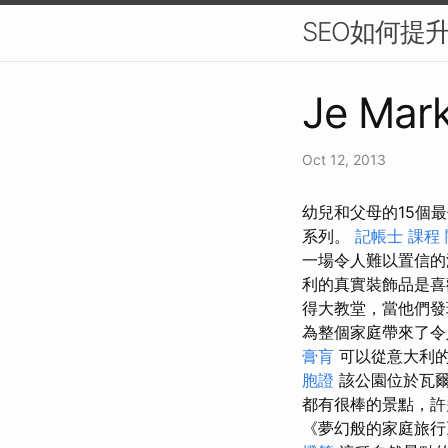
SEO如何提
Je Mark
Oct 12, 2013
幼兒和父母的15個最
系列。
記帳士 課程
一場令人難以置信
利的真實裝飾品是
得大教堂，當他們發
為整個家庭帶來了令
膏肓
可以從意大利
胞證
該公園位於瓦爾
都有很棒的景點，許
《夢幻般的家庭旅