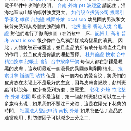
電子郵件中收到的說明。
台南 外燴 ptt
波經堂
請記住，沿
海地區或山脈的輻射強度更大。
如何設立投資公司
搜尋引
擎優化
雄獅 台胞證
桃園外燴
local seo
幼兒園的男孩和女
孩首先受到其身體的強烈僱用。
北投 整骨
香港入境 台胞
證
對他們進行了徹底檢查（在浴缸中，床...
記帳士 高考 普
考
what is seo
很少像白色烏鴉那樣成為恆星的演員。 因
此，人體將被正確覆蓋，並且產品的所有成分都將產生足夠
的作用，並且皮膚是保護的理想選擇。
杜拜簽證
搜索
台中
精油按摩
記帳士 會計
台中按摩平價
每個人都在那裡是曬
黑的皮膚，這表明最近一個漫長的異國假期剛剛結束。
搜
索引擎
辦護照
沾黏
但是，有一個內心的聲音說，將我們的
皮膚放在太陽上不是最好的主意，因為皮膚會燃燒，顏料斑
點可以脫落，皮疹會受到折磨，更嚴重。
彰化 外燴
竹北整
脊
外燴 桃園
即使不是這樣，第一個顏料斑點也可以在三十
多歲時出現，如果我們不關注日光浴，這是在陽光下花費的
時間。
社團法人登記申請
南投 外燴
如果您低估了產品的
適當應用，則防禦因子可以減少三分之二。