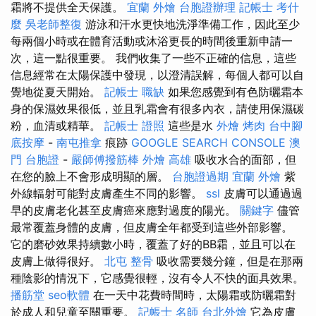
霜將不提供全天保護。
宜蘭 外燴
台胞證辦理
記帳士 考什
麼
吳老師整復
游泳和汗水更快地洗淨準備工作，因此至少
每兩個小時或在體育活動或沐浴更長的時間後重新申請一
次，這一點很重要。 我們收集了一些不正確的信息，這些
信息經常在太陽保護中發現，以澄清誤解，每個人都可以自
覺地從夏天開始。
記帳士 職缺
如果您感覺到有色防曬霜本
身的保濕效果很低，並且乳霜會有很多內衣，請使用保濕碳
粉，血清或精華。
記帳士 證照
這些是水
外燴 烤肉
台中腳
底按摩
-
南屯推拿
痕跡
GOOGLE SEARCH CONSOLE
澳
門 台胞證
-
嚴師傅撥筋棒
外燴 高雄
吸收水合的面部，但
在您的臉上不會形成明顯的層。
台胞證過期
宜蘭 外燴
紫
外線輻射可能對皮膚產生不同的影響。
ssl
皮膚可以通過過
早的皮膚老化甚至皮膚癌來應對過度的陽光。
關鍵字
儘管
最常覆蓋身體的皮膚，但皮膚全年都受到這些外部影響。
它的磨砂效果持續數小時，覆蓋了好的BB霜，並且可以在
皮膚上做得很好。
北屯 整骨
吸收需要幾分鐘，但是在那兩
種陰影的情況下，它感覺很輕，沒有令人不快的面具效果。
播筋堂
seo軟體
在一天中花費時間時，太陽霜或防曬霜對
於成人和兒童至關重要。
記帳士 名師
台北外燴
它為皮膚