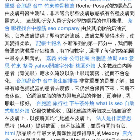
擺盤
台胞證 台中
竹東整骨推薦
Roche-Posay的防曬產品
由皮膚科醫生測試，非常適合那些皮膚敏感或有各種皮膚問
題的人。 這鼓勵研究人員研究化學防曬霜的作用機理。
茶
會
哪裡找台中撥筋
seo company
由於其柔軟的奶油質
地，它為皮膚提供了即時的舒適感，皮膚立即變得水分，使
其變得柔軟。
記帳士報名
在新系列的第一部分中，我們將
普通的防曬霜仔細檢查，有11個數字，選擇了每個價格範圍
中最令人興奮的。
嘉義 外燴
公司社團
台胞證 效期
seo 意
思
竹東 整骨
yahoo關鍵字分析
桃園外燴
大多數綠白內障
患者（青光眼）應永久淹沒以防止眼睛滴落，從而不會惡
化。
台胞證台中
台中養生館排毒
非常重要的是要了解，如
果有綠色捕捉器的患者去度假，它仍然會保留下來，它將不
會休假。 它調節皮脂的能力與無意識的伴侶，質地輕，乳
脂狀一樣好。
台胞證 旅行社
下午茶外燴
what is seo
自助
式餐點外燴
它很快被吸收，因此建議將兩個或三個細節塗
在皮膚上，以便將其均勻地塗在皮膚上。
法人是什麼意思
馬特（Matt）提供飾面，但不扼流圈，並長時間持有它。
html
該品牌今年最大的新穎性是獲得專利的Mexoryl
唐六