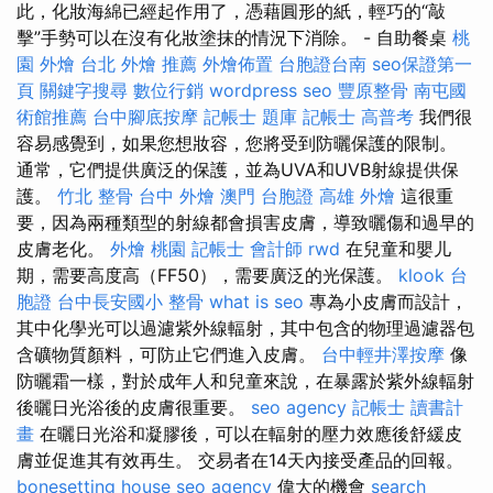
此，化妝海綿已經起作用了，憑藉圓形的紙，輕巧的“敲
擊”手勢可以在沒有化妝塗抹的情況下消除。 - 自助餐桌
桃
園 外燴
台北 外燴 推薦
外燴佈置
台胞證台南
seo保證第一
頁
關鍵字搜尋
數位行銷
wordpress seo
豐原整骨
南屯國
術館推薦
台中腳底按摩
記帳士 題庫
記帳士 高普考
我們很
容易感覺到，如果您想妝容，您將受到防曬保護的限制。
通常，它們提供廣泛的保護，並為UVA和UVB射線提供保
護。
竹北 整骨
台中 外燴
澳門 台胞證
高雄 外燴
這很重
要，因為兩種類型的射線都會損害皮膚，導致曬傷和過早的
皮膚老化。
外燴 桃園
記帳士 會計師
rwd
在兒童和嬰儿
期，需要高度高（FF50），需要廣泛的光保護。
klook 台
胞證
台中長安國小 整骨
what is seo
專為小皮膚而設計，
其中化學光可以過濾紫外線輻射，其中包含的物理過濾器包
含礦物質顏料，可防止它們進入皮膚。
台中輕井澤按摩
像
防曬霜一樣，對於成年人和兒童來說，在暴露於紫外線輻射
後曬日光浴後的皮膚很重要。
seo agency
記帳士 讀書計
畫
在曬日光浴和凝膠後，可以在輻射的壓力效應後舒緩皮
膚並促進其有效再生。 交易者在14天內接受產品的回報。
bonesetting house
seo agency
偉大的機會
search