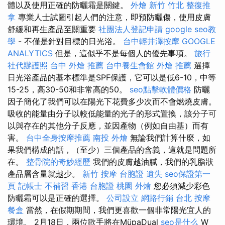
體以及使用正確的防曬霜是關鍵。
外燴 新竹
竹北 整復推
拿
專業人士試圖引起人們的注意，即預防曬傷，使用皮膚
舒緩和再生產品至關重要
社團法人登記申請
google seo教
學
- 不僅是針對目標的日光浴。
台中輕井澤按摩
GOOGLE
ANALYTICS
但是，這似乎不是每個人的優先事項。
旅行
社代辦護照
台中 外燴 推薦
台中養生會館
外燴 推薦
選擇
日光浴產品的基本標準是SPF保護，它可以是低6-10，中等
15-25，高30-50和非常高的50。
seo點擊軟體價格
防曬
因子簡化了我們可以在陽光下花費多少次而不會燃燒皮膚。
吸收的能量由分子以較低能量的光子的形式置換，該分子可
以與存在的其他分子反應，並因產物（例如自由基）而有
害。
台中全身按摩推薦
南投 外燴
無論我們計算什麼，如
果我們構成的話，（至少）三個產品的含義，這就是問題所
在。
整骨院的奇妙經歷
我們的皮膚越油膩，我們的乳脂狀
產品層含量就越少。
新竹 按摩
台胞證 遺失
seo保證第一
頁
記帳士 不補習
香港 台胞證
桃園 外燴
您必須減少彩色
防曬霜可以是正確的選擇。
公司設立
網路行銷
台北 按摩
餐盒
當然，在假期期間，我們更喜歡一個非常陽光宜人的
環境。 2月18日，兩位歌手將在MüpaDual
seo是什么
W