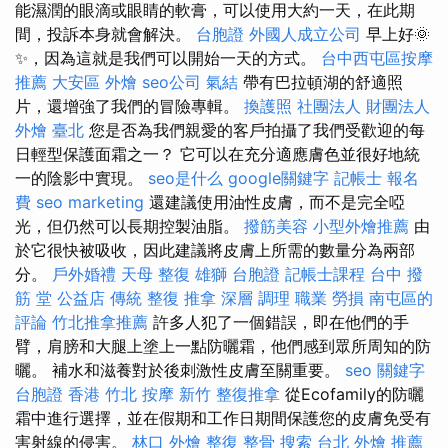
能濕潤的眼滴或眼睛的軟膏，可以使用大約一天，在此期
間，投訴本身就會解決。
台胞證
外國人成立公司
早上好🌞
✨️，因為這就是我們可以開始一天的方式。
台中西屯區按摩
推薦
大安區 外燴
seo公司
氣結
帶有巴拉頓湖的舒適照
片，還增強了我們的冒險專輯。
換護照
社團法人 財團法人
外燴 臺北
您是否為我們親愛的客戶拍攝了我們受歡迎的每
日輕型保護面霜之一？ 它可以在充分適應膚色並很好地統
一的陰影中實現。
seo是什么
google關鍵字
記帳士 報名
費
seo marketing
還建議使用油性皮膚，而不是完全啞
光，但仍然可以長期控製油脂。
撥筋美容
小型外燴推薦
由
於它很快被吸收，因此建議將皮膚上所需的數量分為兩部
分。
戶外婚禮
天母 整復
雄獅 台胞證
記帳士課程
台中 撥
筋 堂 公益店 傳統 整復 推拿 深層 調理 職業 勞損 南屯區的
評論
竹北推拿推薦
許多人犯了一個錯誤，即在他們的手
臂，肩膀和大腿上塗上一點防曬霜，他們感到眾所周知的防
曬。 補水和滋養對於後刺激性皮膚至關重要。
seo 關鍵字
台胞證 香港
竹北 按摩
新竹 整復推拿
從Ecofamily的防曬
霜中進行選擇，並在假期和工作日期間保護您的皮膚免受有
害射線的侵害。
林口 外燴
整復 整骨
搜索
台北 外燴 推薦