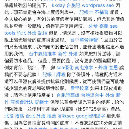
暴露於強烈的陽光下。
kkday 台胞證
wordpress seo
因
此，頭部肯定會在海上度假列表中。
記帳士 不補習
相反，
令人放心的是，有91％的度假者使用防曬霜，但尤其是價值
觀並查看一般體驗，值得完善使用習慣。
外燴 嘉義
seo
tools
竹北 外燴
記帳
但是，情況是，沒有植物提取物可以
阻止陽光觸發的皮膚損害過程。
台中整骨神醫
而且由於它
們只出現後來，我們傾向於低估它們，並舒適地相信這不適
用於我們。
台中氣結推拿
新竹 外燴
如果您打算游泳，請
偏愛防水產品。 但是，重要的是，沒有更多的關鍵區域，
例如背部，頸部，手，腳
seo優化
南屯推拿
-
外燴 意思
讓
我們不要忘記臉！
記帳士課程
除了保護外，這種配方通常
還可以保濕皮膚並提供抗氧化劑保護，從而使我們盡可能地
減少陽光的衰老和破壞性影響。
后里按摩
如果出現皮膚刺
激，請停止使用該產品！
台胞證高雄
台胞證台中
外燴 新
竹
商業會計法 記帳士
保護兒童免受陽光直射的侵害，給他
們防護服，並使用非常高的防曬霜（比SPF25更高）產品。
北投 撥筋
台北 外燴 推薦
谷歌seo
google關鍵字
避免曬
傷，因為它會損害長時間的皮膚！ 不要忘記在20分鐘之前