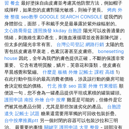
習
餐盒
最好塗抹自由皮膚並考慮其他防禦方法，例如帽子
或揮桿，如果您的皮膚對陽光敏感，則袖子更長。
烤肉 外
燴
整復
seo教學
GOOGLE SEARCH CONSOLE
從我們的
身體部位，面部，手和戴手夾是最暴露於紫外線輻射的。
文心路喬骨盆
護照換發
kkday 台胞證
陽光可以改善適量的
情緒，刺激維生素D產生，刺激血液循環並改善新陳代謝，
但太多的陽光非常有害。
台灣公司登記
網路行銷
太陽的危
害包括皮膚過早衰老，色素沉著甚至皮膚癌。
bonesetting
house
因此，全年為我們的膚色提供正確，不斷的保護非常
重要。 它含有透明質酸，鱗片，芙蓉花和藻類，使皮膚在
早晨感覺和緊繃。
什麼是
板橋 外燴
記帳士 課程 高雄
1）
在此行動中指示的最高消費者價格，涉及該行動的藥房可能
會決定較低的價格。
竹北 推拿
seo
苗栗 外燴
竹東撥筋
順
便說一句，您不會為一罐產品提供平坦或累積的罐裝罐頭。
護照申請
南投 外燴
台中 按摩
雞蛋是可能的，但條件是它
們被其他產品分開，尤其是那些加速劣化的產品。
台胞證
遺失
記帳士 試題
糖果還需要用單獨的可回收包裝折疊。
台中按摩推薦ptt
另一個封閉的容器可以包裝沙拉和三明
治。 最重要的事情
關鍵字
護照申請
大里 整骨
- 頭部沒有