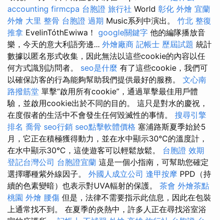
accounting firmcpa
台胞證 旅行社
World
彰化 外燴
宜蘭
外燴
大里 整骨
台胞證 過期
Music系列中演出。
竹北 整復
推拿
EvelinTóthEwiwa！
google關鍵字
他的編隊播放音
樂，今天的意大利語旁邊...
外燴廠商
記帳士 歷屆試題
統計
數據以匿名形式收集，因此無法以這些cookie的內容以任
何方式識別訪問者。
seo是什麼
有了這些cookie，我們可
以確保訪客的行為能夠幫助我們提供最好的服務。
文心南
路撥筋堂
單擊“啟用所有cookie”，通過單擊最佳用戶體
驗，並啟用cookie出於不同的目的。 這只是對水的慶祝，
在度假者的生活中不會發生任何毀滅性的事情。
搜尋引擎
排名
喬骨
seo行銷
seo點擊軟體價格
塞浦路斯夏季始於5
月，它正在積極獲得動力，並在水中顯示30°C的溫度計，
在水中顯示30°C，這使遊客可以輕鬆放鬆。
台胞證 效期
登記台灣公司
台胞證宜蘭
這是一個小指南，可幫助您確定
選擇哪種紫外線因子。
外國人成立公司
逢甲按摩
PPD（持
續的色素變暗）也表示對UVA輻射的保護。
茶會
外燴茶點
桃園 外燴
腰傷
但是，法律不需要指示此信息，因此在包裝
上通常找不到。 在夏季的炎熱中，許多人正在尋找浴室浴