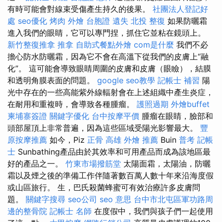
有時可能會對線束受傷產生持久的後果。
社團法人登記好
處
seo優化
烤肉 外燴
台胞證 遺失
北投 整復
如果防曬霜
進入我們的眼睛，它可以專門捏，抓住它並粘在鏡頭上。
新竹整復推拿
推拿
自助式餐點外燴
com是什麼
我們不必
擔心防水防曬霜，因為它不會在高溫下從我們的皮膚上“融
化”。 這可能會導致眼睛周圍的皮膚和皮膚（眼瞼），結膜
和透明角膜表面的問題。
google seo教學
記帳士 補習
陽
光中存在的一些高能紫外線輻射會在上述組織中產生炎症，
在耐用和重複時，會導致各種腫瘤。
護照過期
外燴buffet
柬埔寨簽證
關鍵字優化
台中按摩平價
腫瘤在眼睛，臉部和
頭部屋頂上非常普遍，因為這些區域受陽光影響最大。
豐
原按摩推薦
如今，Piz
正骨
高雄 外燴 推薦
Buin
普考 記帳
士
Sunbathing產品由於其效率和可用產品而成為該地區最
好的產品之一。
竹東市場撥筋堂
太陽面霜，太陽油，防曬
霜以及煙之後的準備工作伴隨著數百萬人數十年來沿海度假
或山區旅行。 生，巴氏殺菌蜂蜜可有效治療許多皮膚問
題。
關鍵字搜尋
seo公司
seo 意思
台中市北屯區軍功路周
邊的整骨院
記帳士 名師
在度假中，我們與孩子們一起使用