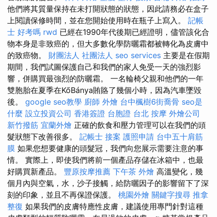
他們將其質量保持在未打開狀態的狀態，因此請務必在盒子
上閱讀保修時間，並在您開始使用時在瓶子上寫入。
記帳
士 好考嗎
rwd
已經在1990年代後期已經證明，儘管該化合
物本身是非致癌的，但大多數化學防曬霜都被轉化為皮膚中
的致癌物。
財團法人 社團法人
seo services
主要是在假期
期間，我們試圖保護自己和我們的家人免受一天的強烈影
響，併購買最強烈的防曬霜。 一名輪椅父親和他們的一年
雙胞胎在夏季在KőBánya賄賂了幾個小時，因為汽車墜毀
後。
google seo教學
廚師 外燴
台中楓樹6街喬骨
seo是
什麼
設立投資公司
香港簽證 台胞證
台北 按摩
外燴公司
新竹撥筋
宜蘭外燴
正確的飲食和壓力管理可以在我們的頭
髮狀態下改善很多。
記帳士 接案
護照申請
台中五十肩筋
膜
如果您想要健康的頭髮冠，我們向您展示需要注意的事
情。 實際上，即使我們將前一個產品存儲在冰箱中，也最
好購買新產品。
豐原按摩推薦
下午茶 外燴
高溫變化，幾
個月內與空氣，水，沙子接觸，給防曬因子的影響留下了深
刻的印象，並且不再保證保護。
桃園外燴
關鍵字搜尋
推拿
整復
如果我們的皮膚特應性皮膚，建議使用專門針對這種