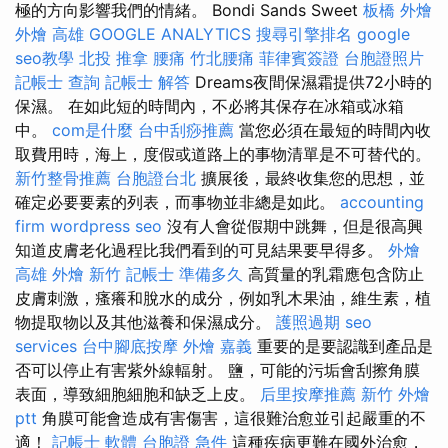
極的方向影響我們的情緒。 Bondi Sands Sweet
板橋 外燴
外燴 高雄
GOOGLE ANALYTICS
搜尋引擎排名
google
seo教學
北投 推拿
腰痛
竹北腰痛
菲律賓簽證
台胞證照片
記帳士 查詢
記帳士 解答
Dreams夜間保濕霜提供72小時的
保濕。 在如此短的時間內，不必將其保存在冰箱或冰箱
中。
com是什麼
台中刮痧推薦
當您必須在最短的時間內收
取費用時，海上，度假或道路上的事物清單是不可替代的。
新竹整骨推薦
台胞證台北
擴展後，最終收集您的思想，並
確定必要要素的列表，而事物並非總是如此。
accounting
firm
wordpress seo
沒有人會從假期中跳舞，但是很高興
知道皮膚老化過程比我們看到的可見結果要早得多。
外燴
高雄
外燴 新竹
記帳士 準備多久
高質量的乳霜應包含防止
皮膚刺激，瘙癢和脫水的成分，例如乳木果油，維生素，植
物提取物以及其他滋養和保濕成分。
護照過期
seo
services
台中腳底按摩
外燴 嘉義
重要的是要認識到產品是
否可以停止有害紫外線輻射。 鹽，可能的污垢會刮擦角膜
表面，導致細胞細胞和缺乏上皮。
后里按摩推薦
新竹 外燴
ptt
角膜可能會造成有害傷害，這很難治愈並引起嚴重的不
適！
記帳士 軟體
台胞證 急件
這種疾病更難在國外治愈，