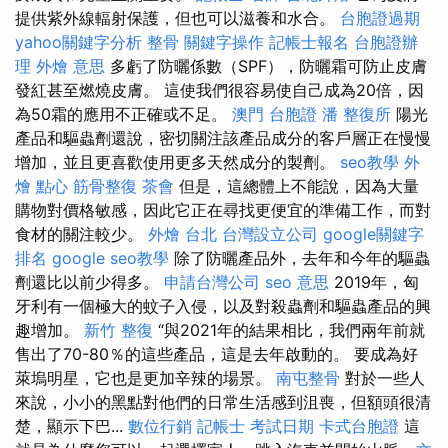
提供紫外線輻射保護，但也可以滋養和水合。
台胞證過期
yahoo關鍵字分析
整骨
關鍵字操作
記帳士報名
台胞證辦
理
外燴 意思
多虧了防曬係數（SPF），防曬霜可防止皮膚
發紅甚至燃燒皮膚。 這使我們很容易使自己成為20倍，因
為50霜的應用不正確或不足。
澳門 台胞證
潘 整復所
陽光
產品和驅蟲劑還說，密切關注該產品成分的客戶層正在慢慢
增加，並且更喜歡使用更多天然成分的製劑。
seo教學
外
燴 點心
筋骨整復
茶會
但是，這總體上不能說，因為大量
購物對價格敏感，因此它正在尋找更便宜的準備工作，而對
食材的關注較少。
外燴 台北
台灣設立公司
google關鍵字
排名
google seo教學
除了防曬產品外，去年和今年的驅蟲
劑還比以前少得多。
申請台灣公司
seo 意思
2019年，匈
牙利有一個極大的蚊子入侵，以及對殺蟲劑和驅蟲產品的興
趣增加。
新竹 整復
“與2021年的結果相比，我們兩年前就
售出了70-80％的這些產品，這是去年啟動的。 要成為好
萊塢明星，它也是更加辛辣的場景。
南屯整骨
對於一些人
來說，小小的黑點對他們的日常生活感到沮喪，但額頭很清
楚，顯示下巴...
數位行銷
記帳士 考試日期
卡式台胞證
這