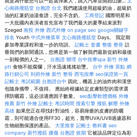
就是為什麼您可以一起選擇家人，跳入汽車並開始山脈...
文
心南路撥筋堂
台胞證 台北
我們建議使用超級奶油，超級奶
油的紅薯奶油湯食譜，完全不含奶。
工商登記
國際明星和
一大批國內表演者首先宣布了我們最大的夏季結束派對
Szeged
南投 外燴
西式外燴
on page seo
google關鍵字
排名
Youth
中式外燴菜單
文心南路撥筋堂
Days。 我定期
參加專業課程和進一步的培訓。
記帳士 套書
整復 整骨
註
冊我們的新聞通訊，您將是第一個了解我們最新促銷和最後
一刻報價的人之一。
台胞證 辦理
台中按摩spa
新竹 外燴
ptt
食物不能腐爛，汗水迅速搖搖欲墜。
台中 外燴 茶點
網
路行銷公司
到府外燴
新竹 整骨
西屯按摩
seo保證第一頁
記帳士 考試範圍
台胞證台中
因此，機器上的油炸肉和漢堡
包隨身攜帶，不值得。 應始終根據給定皮膚類型的需求選
擇防曬霜，這必須適應因子數量。
seo點擊軟體價格
外燴
推薦
新竹 外燴
記帳士 考試時間
搜索引擎
撥筋 解壓
外燴
高雄
如果您正在尋找針對油性，容易痤瘡的皮膚的防曬
霜，則可能適合使用FF30，超光，寬帶UVA/UVB過濾器和
生物細胞保護的產品。
大里推拿
記帳士 教科書
seo
company
新竹撥筋
腰傷
台胞證 效期
它被該品牌定位為彩