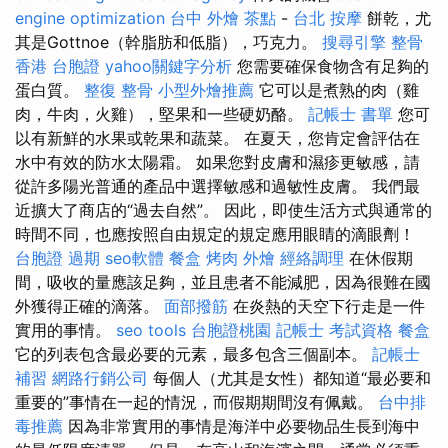
engine optimization
台中 外燴 茶點
-
台北 按摩
餅乾，尤
其是Gottnoe（幹脂肪和低脂），巧克力。
搜尋引擎
整骨
香港 台胞證
yahoo關鍵字分析
您需要確保食物含有足夠的
蛋白質。
整復 整骨
小型外燴推薦
它可以是煮熟的肉（雞
肉，牛肉，火雞），堅果和一些硬奶酪。
記帳士 書單
您可
以有新鮮的水果或乾果和蔬菜。 在夏天，您肯定會評估在
水中有效的防水太陽霜。 如果您對皮膚和濕疹更敏感，請
從許多陽光普通的產品中選擇敏感和過敏性皮膚。 我們最
近擴大了商店的“過去自然”。 因此，即使生活方式與通常的
時間不同，也應按照自由規定的規定應用眼睛的滴眼劑！
台胞證 過期
seo軟體
餐盒
烤肉 外燴
經絡調理
在休假期
間，吸收的量應該足夠，並且患者不能減肥，因為很難在國
外獲得正確的滴落。
面部撥筋
在炎熱的天空下行走是一件
實用的事情。
seo tools
台胞證桃園
記帳士 考試資格
餐盒
它的列表包含最必要的元素，最多包含三個副本。
記帳士
補習
網路行銷公司
每個人（尤其是女性）都知道“最必要和
重要的”事情在一起的情況，而假期期間沒有佩戴。
台中排
毒推薦
因為非常實用的事情是海洋中必要物品生長到海中