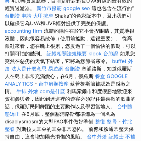
典
400輕質過濾器，目前是針對超長UVA射線的最有效的
輕質過濾器。
新竹市撥筋
google seo
這也包含在流行的“
台胞證 申請
大甲按摩
Shaka”的色彩版本中，因此我們可
以確保它為UVA和UVB輻射提供了完美的保護。
accounting firm
流體的陽性在於它不會捏眼睛，其質地很
液體，因此很容易散佈（使用前搖動，這很重要）。 從高
跟鞋來看，您在晚上很累，您度過了一個愉快的假期，可以
打開可怕的酷刑。
記帳相關法規概要
klook 台胞證
如果您
突然在惡劣的天氣下站著，它將為您節省寒冷。
buffet 外
燴
法人是什麼意思
易遊網 台胞證
塞浦路斯，知道俄羅斯
人在島上非常充滿愛心，在6月，俄羅斯
餐盒
GOOGLE
ANALYTICS
-
台中肩頸按摩
蘇普魯斯節被認為是感激之
情。
牛排 外燴
com是什麼
利馬索爾市和度假勝地歡迎來
賓和參與者，因此到達這裡的遊客必須記住最喜歡的歌曲的
話，俄羅斯民間舞蹈的主要動作以及學習當地人。
台中體
態矯正
在6月底，整個塞浦路斯都準備為一個名為
disaclysmosm的大型PAO事件做好準備
整復 整骨
-
竹北
整脊
對斯拉夫耳朵的耳朵非常恐怖。 前臂和臉通常整天保
持自由，這會增加陽光損傷的風險。
台中外燴
記帳士 不補