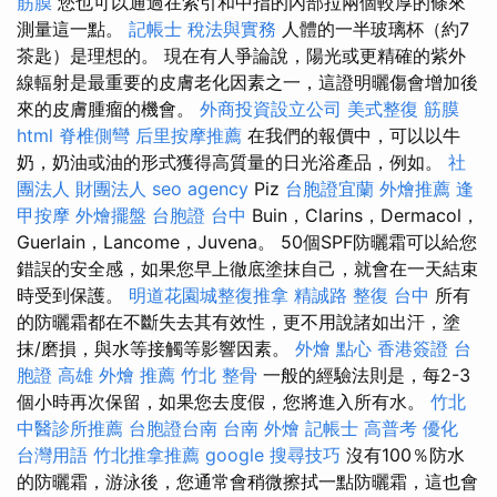
筋膜
您也可以通過在索引和中指的內部拉兩個較厚的條來
測量這一點。
記帳士 稅法與實務
人體的一半玻璃杯（約7
茶匙）是理想的。 現在有人爭論說，陽光或更精確的紫外
線輻射是最重要的皮膚老化因素之一，這證明曬傷會增加後
來的皮膚腫瘤的機會。
外商投資設立公司
美式整復 筋膜
html
脊椎側彎
后里按摩推薦
在我們的報價中，可以以牛
奶，奶油或油的形式獲得高質量的日光浴產品，例如。
社
團法人 財團法人
seo agency
Piz
台胞證宜蘭
外燴推薦
逢
甲按摩
外燴擺盤
台胞證 台中
Buin，Clarins，Dermacol，
Guerlain，Lancome，Juvena。 50個SPF防曬霜可以給您
錯誤的安全感，如果您早上徹底塗抹自己，就會在一天結束
時受到保護。
明道花園城整復推拿
精誠路 整復 台中
所有
的防曬霜都在不斷失去其有效性，更不用說諸如出汗，塗
抹/磨損，與水等接觸等影響因素。
外燴 點心
香港簽證 台
胞證
高雄 外燴 推薦
竹北 整骨
一般的經驗法則是，每2-3
個小時再次保留，如果您去度假，您將進入所有水。
竹北
中醫診所推薦
台胞證台南
台南 外燴
記帳士 高普考
優化
台灣用語
竹北推拿推薦
google 搜尋技巧
沒有100％防水
的防曬霜，游泳後，您通常會稍微擦拭一點防曬霜，這也會