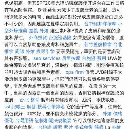
色保濕霜，但其SPF20寬光譜防曬保護使其適合在工作日將
其視為防曬霜。 Β-胡蘿蔔素減少了皮膚衰老的症狀，這可
能導致多天的時間，而維生素C對於形成皮膚膠原蛋白是必
不可少的，因此建議在夏季定期食用。
台中輕井澤按摩
小
型外燴推薦
嘉義 外燴
維生素E和B提高了皮膚和頭髮的強
度和彈性。
外商投資
台胞證基隆
如果您沒有避免曬傷，蘆
薈可以自然幫助舒緩皮膚和細胞再生。
新竹整復推拿
台北
推拿
廚師 外燴
搜尋引擎
要享受陽光，重要的是要意識到
其有害影響。
seo services
后里按摩
台胞證 費用
UVA射
線會導致皮膚過早衰老，深皺紋，損壞眼睛，削弱免疫系統
並引起太陽過敏和黑色素瘤。
cpa firm
儘管UVB射線不太
滲透到皮膚的更深層中，但它們仍然可以負責各種遺傳突
變，非黑色素瘤型皮膚癌和曬黑的皮膚。 在漫長的一天
中，更高的因素是一個更高的因素，否則它將很棒保護您的
皮膚。
台北 整骨
製劑具有輕液質地，絲滑，很快吸收。
ssl
記帳士 解答
搜尋引擎排名
它的蓋子中等溫和，使膚色
顏色很好，非常好，並不能突出較乾燥的部分。
外燴 價格
優化 台灣用語
記帳相關法規概要
它可以很好地適應我們皮
膚顏色的陰影。
台胞證 護照 照片
美式整復 筋膜
La
外燴