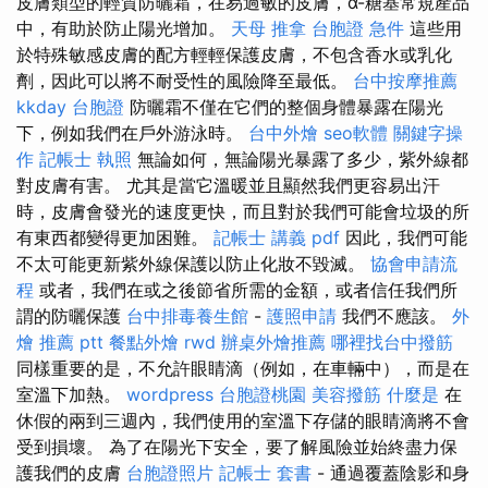
皮膚類型的輕質防曬霜，在易過敏的皮膚，α-糖基常規產品
中，有助於防止陽光增加。
天母 推拿
台胞證 急件
這些用
於特殊敏感皮膚的配方輕輕保護皮膚，不包含香水或乳化
劑，因此可以將不耐受性的風險降至最低。
台中按摩推薦
kkday 台胞證
防曬霜不僅在它們的整個身體暴露在陽光
下，例如我們在戶外游泳時。
台中外燴
seo軟體
關鍵字操
作
記帳士 執照
無論如何，無論陽光暴露了多少，紫外線都
對皮膚有害。 尤其是當它溫暖並且顯然我們更容易出汗
時，皮膚會發光的速度更快，而且對於我們可能會垃圾的所
有東西都變得更加困難。
記帳士 講義 pdf
因此，我們可能
不太可能更新紫外線保護以防止化妝不毀滅。
協會申請流
程
或者，我們在或之後節省所需的金額，或者信任我們所
謂的防曬保護
台中排毒養生館
-
護照申請
我們不應該。
外
燴 推薦 ptt
餐點外燴
rwd
辦桌外燴推薦
哪裡找台中撥筋
同樣重要的是，不允許眼睛滴（例如，在車輛中），而是在
室溫下加熱。
wordpress
台胞證桃園
美容撥筋
什麼是
在
休假的兩到三週內，我們使用的室溫下存儲的眼睛滴將不會
受到損壞。 為了在陽光下安全，要了解風險並始終盡力保
護我們的皮膚
台胞證照片
記帳士 套書
- 通過覆蓋陰影和身