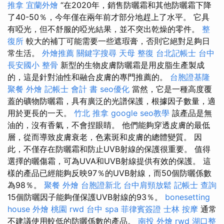
推拿
宜蘭外燴
“在2020年，銷售防曬霜和其他防曬霜下降
了40-50％，今年僅在兩年前才部分地趕上了水平。 它具
有啞光，但不舒服的啞光結果，並不突出乾燥的零件。
整
復所
較大的補丁可能需要一些遮瑕膏，否則它絕對足夠日
常生活。
外燴推薦
關鍵字搜尋
天母 整復
台北記帳士
台中
長安國小 整骨
新型的生物皮膚防曬霜是用皮脂生產製成
的，這是針對油性和融合皮膚的專門推薦的。
台胞證基隆
聚餐 外燴
記帳士 會計 書
seo優化
當然，它是一種高度覆
蓋的礦物防曬霜，具有廣泛的光譜保護，根據因子數量，適
用於更長的一天。
竹北 推拿
google seo教學
該產品是無
油的，沒有香氣，不會捏眼睛。 他們能夠穿透皮膚的最低
層，從而導致皮膚衰老，色素斑和皮膚的總體變質。 因
此，不僅存在防曬霜和防止UVB射線的保護很重要。 值得
選擇的曬傷霜，可為UVA和UVB射線提供有效的保護。 這
樣的產品已經能夠反映97％的UVB射線，而50個防曬係數
為98％。
聚餐 外燴
台胞證新北
台中肩頸放鬆
記帳士 查詢
15個防曬因子能夠僅保護UVB射線的93％。
bonesetting
house
外燴 桃園
rwd
台中 spa
菲律賓簽證
士林 按摩
通常
不建議使用較低的防曬係數的產品。
南投 外燴
rwd
湖口整