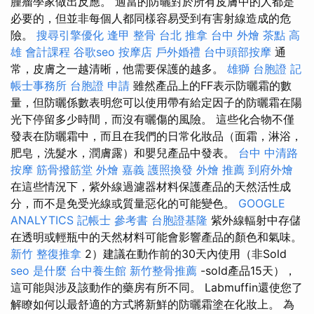
腫瘤學家做出反應。 適當的防曬對於所有皮膚中的人都是
必要的，但並非每個人都同樣容易受到有害射線造成的危
險。
搜尋引擎優化
逢甲 整骨
台北 推拿
台中 外燴 茶點
高
雄 會計課程
谷歌seo
按摩店
戶外婚禮
台中頭部按摩
通
常，皮膚之一越清晰，他需要保護的越多。
雄獅 台胞證
記
帳士事務所
台胞證 申請
雖然產品上的FF表示防曬霜的數
量，但防曬係數表明您可以使用帶有給定因子的防曬霜在陽
光下停留多少時間，而沒有曬傷的風險。 這些化合物不僅
發表在防曬霜中，而且在我們的日常化妝品（面霜，淋浴，
肥皂，洗髮水，潤膚露）和嬰兒產品中發表。
台中 中清路
按摩
筋骨撥筋堂
外燴 嘉義
護照換發
外燴 推薦
到府外燴
在這些情況下，紫外線過濾器材料保護產品的天然活性成
分，而不是免受光線或質量惡化的可能變色。
GOOGLE
ANALYTICS
記帳士 參考書
台胞證基隆
紫外線輻射中存儲
在透明或輕瓶中的天然材料可能會影響產品的顏色和氣味。
新竹 整復推拿
2）建議在動作前的30天內使用（非Sold
seo 是什麼
台中養生館
新竹整骨推薦
-sold產品15天），
這可能與涉及該動作的藥房有所不同。 Labmuffin還使您了
解瞭如何以最舒適的方式將新鮮的防曬霜塗在化妝上。 為