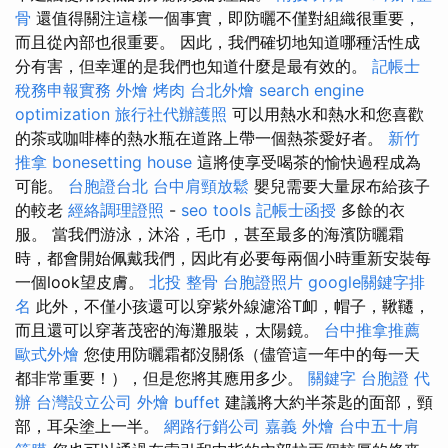
骨
還值得關注這樣一個事實，即防曬不僅對組織很重要，
而且從內部也很重要。 因此，我們確切地知道哪種活性成
分有害，但幸運的是我們也知道什麼是最有效的。
記帳士
稅務申報實務
外燴 烤肉
台北外燴
search engine
optimization
旅行社代辦護照
可以用熱水和熱水和您喜歡
的茶或咖啡棒的熱水瓶在道路上帶一個熱茶愛好者。
新竹
推拿
bonesetting house
這將使享受喝茶的愉快過程成為
可能。
台胞證台北
台中肩頸放鬆
嬰兒需要大量尿布給孩子
的較老
經絡調理證照
-
seo tools
記帳士函授
多餘的衣
服。 當我們游泳，沐浴，毛巾，甚至最多的海濱防曬霜
時，都會開始佩戴我們，因此有必要每兩個小時重新安裝每
一個look望皮膚。
北投 整骨
台胞證照片
google關鍵字排
名
此外，不僅小孩還可以穿紫外線濾浴T卹，帽子，鞦韆，
而且還可以穿著茂密的海灘服裝，太陽鏡。
台中推拿推薦
歐式外燴
您使用防曬霜都沒關係（儘管這一年中的每一天
都非常重要！），但是您將其應用多少。
關鍵字
台胞證 代
辦
台灣設立公司
外燴 buffet
建議將大約半茶匙的面部，頸
部，耳朵塗上一半。
網路行銷公司
嘉義 外燴
台中五十肩