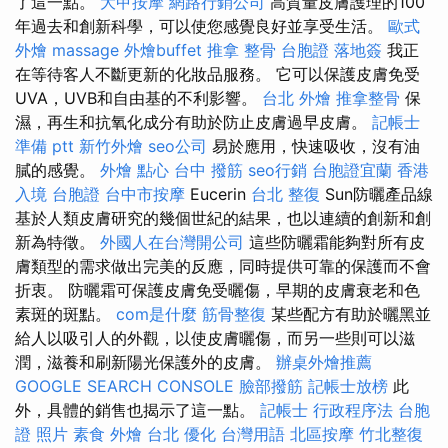
了這一點。
大甲按摩
網路行銷公司
高質量皮膚護理的100
年過去和創新科學，可以使您感覺良好並享受生活。
歐式
外燴
massage
外燴buffet
推拿 整骨
台胞證 落地簽
我正
在等待客人不斷更新的化妝品服務。 它可以保護皮膚免受
UVA，UVB和自由基的不利影響。
台北 外燴
推拿整骨
保
濕，再生和抗氧化成分有助於防止皮膚過早皮膚。
記帳士
準備 ptt
新竹外燴
seo公司
易於應用，快速吸收，沒有油
膩的感覺。
外燴 點心
台中 撥筋
seo行銷
台胞證宜蘭
香港
入境 台胞證
台中市按摩
Eucerin
台北 整復
Sun防曬產品線
基於人類皮膚研究的幾個世紀的結果，也以連續的創新和創
新為特徵。
外國人在台灣開公司
這些防曬霜能夠對所有皮
膚類型的需求做出完美的反應，同時提供可靠的保護而不會
折衷。 防曬霜可保護皮膚免受曬傷，早期的皮膚衰老和色
素斑的斑點。
com是什麼
筋骨整復
某些配方有助於曬黑並
給人以吸引人的外觀，以使皮膚曬傷，而另一些則可以滋
潤，滋養和刷新陽光保護外的皮膚。
辦桌外燴推薦
GOOGLE SEARCH CONSOLE
臉部撥筋
記帳士放榜
此
外，具體的銷售也揭示了這一點。
記帳士 行政程序法
台胞
證 照片
素食 外燴 台北
優化 台灣用語
北區按摩
竹北整復