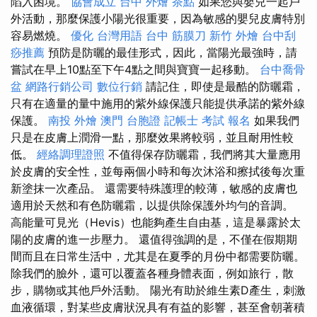
陷入困境。
協會成立
台中 外燴 茶點
如果您與嬰兒一起戶
外活動，那麼保護小陽光很重要，因為敏感的嬰兒皮膚特別
容易燃燒。
優化 台灣用語
台中 筋膜刀
新竹 外燴
台中刮
痧推薦
預防是防曬的最佳形式，因此，當陽光最強時，請
嘗試在早上10點至下午4點之間與寶寶一起移動。
台中喬骨
盆
網路行銷公司
數位行銷
請記住，即使是最酷的防曬霜，
只有在適量的量中施用的紫外線保護只能提供承諾的紫外線
保護。
南投 外燴
澳門 台胞證
記帳士 考試 報名
如果我們
只是在皮膚上潤滑一點，那麼效果將較弱，並且耐用性較
低。
經絡調理證照
不值得保存防曬霜，我們將其大量應用
於皮膚的安全性，並每兩個小時和每次沐浴和擦拭後每次重
新塗抹一次產品。 還需要特殊護理的較薄，敏感的皮膚也
適用於天然和有色防曬霜，以提供除保護外均勻的音調。
高能量可見光（Hevis）也能夠產生自由基，這是暴露於太
陽的皮膚的進一步壓力。 還值得強調的是，不僅在假期期
間而且在日常生活中，尤其是在夏季的月份中都需要防曬。
除我們的臉外，還可以覆蓋各種身體表面，例如旅行，散
步，購物或其他戶外活動。 陽光有助於維生素D產生，刺激
血液循環，對某些皮膚狀況具有有益的影響，甚至會朝著積