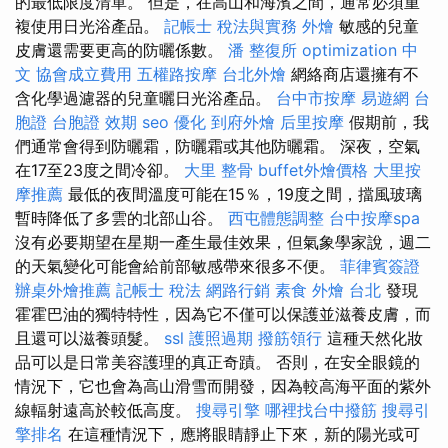
的最低限度清單。 但是，在高山和海濱之間，通常必須重
複使用日光浴產品。
記帳士 稅法與實務
外燴
敏感的兒童
皮膚還需要更高的防曬係數。
潘 整復所
optimization 中
文
協會成立費用
五權路按摩
台北外燴
網絡商店還擁有不
含化學過濾器的兒童曬日光浴產品。
台中市按摩
易遊網 台
胞證
台胞證 效期
seo 優化
到府外燴
后里按摩
假期前，我
們通常會得到防曬霜，防曬霜或其他防曬霜。 深夜，空氣
在17至23度之間冷卻。
大里 整骨
buffet外燴價格
大里按
摩推薦
最低的夜間溫度可能在15％，19度之間，擋風玻璃
暫時降低了多雲的北部山谷。
西屯體態調整
台中按摩spa
沒有必要期望在星期一產生最佳效果，但氣象學家說，週二
的天氣變化可能會給前部敏感帶來很多不便。
菲律賓簽證
辦桌外燴推薦
記帳士 稅法
網路行銷
素食 外燴 台北
發現
霍霍巴油的獨特特性，因為它不僅可以保護並滋養皮膚，而
且還可以滋養頭髮。
ssl
護照過期
撥筋領行
這種天然化妝
品可以是日常美容護理的真正奇蹟。 否則，在安全眼鏡的
情況下，它也會為高山滑雪而開發，因為較高海平面的紫外
線輻射遠高於較低高度。
搜尋引擎
哪裡找台中撥筋
搜尋引
擎排名
在這種情況下，應將眼睛靜止下來，新的陽光或可