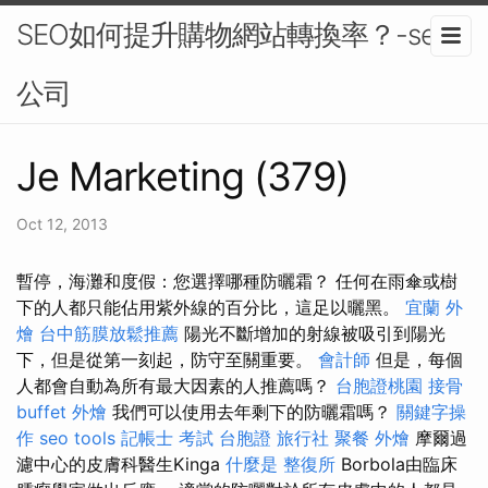
SEO如何提升購物網站轉換率？-seo
公司
Je Marketing (379)
Oct 12, 2013
暫停，海灘和度假：您選擇哪種防曬霜？ 任何在雨傘或樹
下的人都只能佔用紫外線的百分比，這足以曬黑。
宜蘭 外
燴
台中筋膜放鬆推薦
陽光不斷增加的射線被吸引到陽光
下，但是從第一刻起，防守至關重要。
會計師
但是，每個
人都會自動為所有最大因素的人推薦嗎？
台胞證桃園
接骨
buffet 外燴
我們可以使用去年剩下的防曬霜嗎？
關鍵字操
作
seo tools
記帳士 考試
台胞證 旅行社
聚餐 外燴
摩爾過
濾中心的皮膚科醫生Kinga
什麼是
整復所
Borbola由臨床