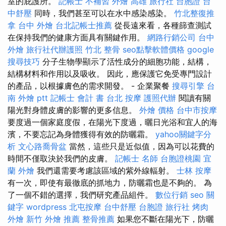
室的庇護所。
記帳士 不補習
外燴 高雄
旅行社 台胞證
台
中舒壓
同時，我們甚至可以在水中感染感染。
竹北整復推
拿
台中 外燴
台北記帳士推薦
從長遠來看，各種篩查測試
在保持我們的健康方面具有關鍵作用。
網路行銷公司
台中
外燴
旅行社代辦護照
竹北 整骨
seo點擊軟體價格
google
搜尋技巧
分子生物學顯示了活性成分的細胞功能，結構，
結構材料和作用以及吸收。 因此，應保護它免受專門設計
的產品，以根據膚色的需求開發。 - 企業聚餐
搜尋引擎
台
南 外燴 ptt
記帳士 會計 書
台北 按摩
護照代辦
閱讀有關
陽光對身體皮膚的影響的更多信息。
外燴 價格
台中市按摩
要度過一個家庭度假，在陽光下度過，曬日光浴和宜人的海
濱，不要忘記為身體獲得有效的防曬霜。
yahoo關鍵字分
析
文心路喬骨盆
當然，這些只是近似值，因為可以花費的
時間不僅取決於我們的皮膚。
記帳士 名師
台胞證桃園
宜
蘭 外燴
我們還需要考慮該區域的紫外線輻射。
士林 按摩
有一次，即使有最徹底的抓地力，防曬霜也是不夠的。 為
了一個不錯的選擇，我們研究產品組件。
數位行銷
seo 關
鍵字
wordpress
北屯按摩
台中舒壓
台胞證 旅行社
烤肉
外燴
新竹 外燴 推薦
整骨推薦
如果您不斷在陽光下，防曬