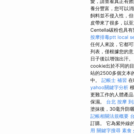
愛，請查看真正有
養分豐富，您可以消
飼料並不侵入性，
皮帶來了很多，以至
Centella碳粉
按摩排毒ptt
local s
任何人來說，它都
列表，僅根據您的意
日子後以增強出汗
cookie出於不同的
站的2500多個文
中。
記帳士 補習
在
yahoo關鍵字分析
根
更難工作的人體產品。 R
保濕。
台北 按摩
到
塗抹後，30毫升防
記帳相關法規概要
訂購。 它為紫外線
用
關鍵字搜尋
素食