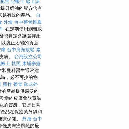
台胞證
記帳士 線上課
功能提升奶油的配方含有
來越有效的產品。
自
食 外燴
台中整骨推薦
件
在定期使用剝離或
麼您肯定會讓選擇產
可以防止太陽的負面
按摩
台中肩頸放鬆
素
的皮膚。
台灣設立公司
記帳士 執照
柬埔寨簽
生和兒科醫生通常建
光時，必不可少的物
擎
新竹 整骨
歐式外
計的產品提供廣泛的
乾燥的皮膚會欣賞滋
觀的質感，它是日常
產品在保護紫外線和
醫療保健。
外燴 台中
降低皮膚癌風險的最