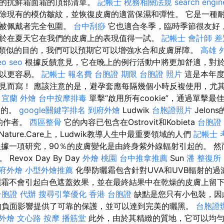
效的抗鮮霜面霜的頂部清單。
記帳士 稅務相關法規
search engin
除現有的模仿皺紋，並恢復皮膚的適當保濕和彈性。 它是一種
但被佩戴者完全包圍。
台中刮痧
它也適合冬季，臨時季節很友好
於在夏天它在我們的皮膚上的表現值得一試。
記帳士 會計師 差
也具有類似的目的，我們可以預期它可以增強水合和皮膚屏障。
高雄 
eo
seo
根據反饋意見，它在晚上的例行活動中將更加舒適，對
可以更容易。
記帳士 報名費
台胞證 期限
台胞證 照片
這是本年度
見而寫！ 應該注意的是，避孕套應每隔幾個小時反複使用，尤
。
宜蘭 外燴
台中按摩排毒
單擊“啟用所有cookie”，通過單擊
目的。
google關鍵字排名
到府外燴
Ludwik
台胞證照片
Jelo
本的作者。
西區整骨
它的內容已包含在Ostrovit和Kobieta
台胞證
Nature.Care上，Ludwik教導人生中最重要領域的人們
記帳士 
據一項研究，90％的皮膚變化是由終身紫外線輻射引起的。 然
evox Day By Day
外燴 桃園
台中推拿推薦
Sun
潘 整復所
府外燴
小型外燴推薦
化學防曬霜包含針對UVA和UVB輻射的
曬霜不會引起白色遮蓋效果，並在最終結果中在乾燥的皮膚上留
台胞證 代辦
搜尋引擎優化
香港 台胞證
缺點是您只有小包裝，因
的負面影響提供了可靠的保護，並可以達到完美的曬黑。
台胞證
 外燴
文心路 按摩
播筋堂
此外，由於其精緻的質地，它可以均勻