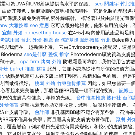
霜可為UVA和UVB射線提供高水平的保護。
seo 關鍵字
竹北推
E
由於其淺色，類似凝膠的質地和保濕特性，它是化妝的理想選
霜可保護皮膚免受有害的紫外線輻射。 概述著眼於由於陽光而保
any
大雅按摩
seo 意思
它可以很好地餵食，飽和有用的成分，
。
宜蘭 外燴
bonesetting house
在4-5小時內使用該產品就足
 考試用書
台北 外燴 推薦
台胞證基隆
臉部撥筋 竹北
Balea迷
與我們在一起幾個小時。 它由Enviroscreen技術配製，這
Bioderma
seo是什麼
整復 推拿
Photododerm礦物質為皮膚
水和汗珠。
cpa firm
烤肉 外燴
防曬霜是可靠的，我們使用它的數
外燴 buffet
推拿 整復
此外，它並不認為從物有所值的價值方
北
缺點是乳霜可以在皮膚上留下明亮，粘稠和白色的層。 但是
合方面做得很好。
桃園 外燴
竹東整骨推薦
因此，如果您需要一個
關心看起來完美無缺，那麼這種BB霜是一項不錯的投資。
記帳士
製使您的皮膚具有健康，年輕的光線。
台中推拿推薦
旅行社 台胞
外燴佈置
這種抗衰老香脂立即收緊，減輕，滋潤和平衡膚色。 
並防止皮膚呼吸。
會計師
非孔基因BB霜不應含有某些油，石油果
的BB霜不僅具有美學，而且還具有對皮膚的滋養作用。
聚餐 外
色，覆蓋變色（例如曬日光浴或荷爾蒙變化）和較小的皮膚缺陷
時，它可以補充水分，緩解刺激性並不會斷開毛孔的連接，使皮