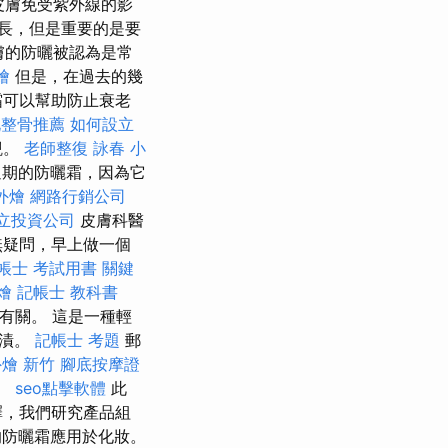
皮膚免受紫外線的影
越長，但是重要的是要
膚的防曬被認為是常
外燴
但是，在過去的幾
霜可以幫助防止衰老
北整骨推薦
如何設立
觀。
老師整復 詠春
小
過期的防曬霜，因為它
外燴
網路行銷公司
立投資公司
皮膚科醫
無疑問，早上做一個
帳士 考試用書
關鍵
燴
記帳士 教科書
有關。 這是一種輕
污漬。
記帳士 考題
郵
燴 新竹
腳底按摩證
。
seo點擊軟體
此
擇，我們研究產品組
的防曬霜應用於化妝。