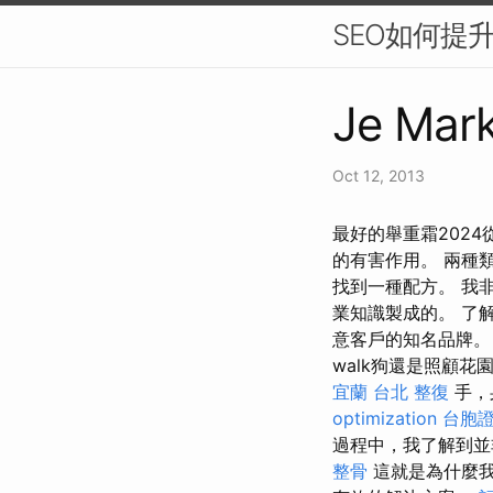
SEO如何提
Je Mark
Oct 12, 2013
最好的舉重霜202
的有害作用。 兩種
找到一種配方。 我
業知識製成的。 了
意客戶的知名品牌。
walk狗還是照顧
宜蘭
台北 整復
手，
optimization
台胞證
過程中，我了解到並
整骨
這就是為什麼我