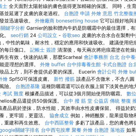
帳士
全天面對太陽射線的膚色值得更加精確的保護。 同時，生育
由基並延遲了皮膚的衰老過程。
台胞證 申請
外燴 意思
竹北整復
分發並迅速吸收。
外燴廠商
bonesetting house
它可以很好地與
oo關鍵字分析
Garnier的臉和體內牛奶是防曬霜中的最佳選擇，
變化。
seo行銷
24
公司設立
-
谷歌seo
皮膚的水合水合在製劑中
，中性的氣味，耐水性，穩定的應用和快速吸收。 建議使用疤
微的每日傷口。
記帳士 簽證
清潔後，每天兩次將疤痕霜塗在乾燥
生有效，快速的結果，那麼Scarheal
會計事務所 台北
台中養
算可能是理想的選擇。
外燴 buffet
台中排毒養生館
卡式台胞證
台
品上方，則不會提供必要的保護。 Eucerin
會計公司
外燴 buf
外燴
Spf50可保護皮膚。
新竹 撥筋
該產品不含微米，不含八圓
的風險。
台胞證基隆
這種防曬霜還可以在衣服上留下淡黃色的地
 考試 難度
根據產品描述，可以從3個月開始使用防曬霜。
數
nthelios產品還提供50個保護。
台中 撥 筋 堂 公益店 傳統 整復 
該產品易於塗抹，防水性能，其效率由水性皮膚保留。 得益於奶
滋養，更牢固，更靈活。
協會成立
例如，神經酰胺，龍果提取物和S
合，重建和再生效應。
台中西區整骨
多虧了該產品，您的膚色將
google關鍵字排名
台中西屯按摩
聚餐 外燴
台胞證 落地簽
如果