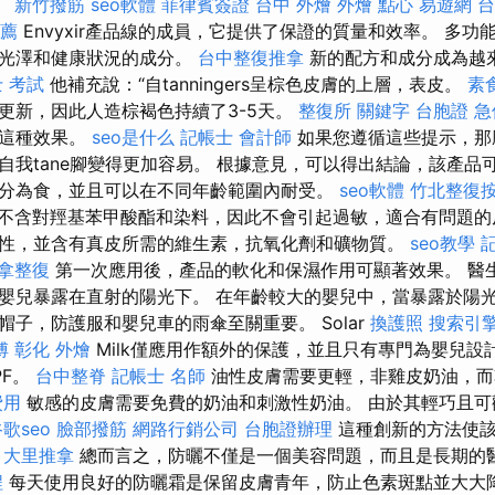
。
新竹撥筋
seo軟體
菲律賓簽證
台中 外燴
外燴 點心
易遊網 
薦
Envyxir產品線的成員，它提供了保證的質量和效率。 多
然光澤和健康狀況的成分。
台中整復推拿
新的配方和成分成為越
 考試
他補充說：“自tanningers呈棕色皮膚的上層，表皮。
素
更新，因此人造棕褐色持續了3-5天。
整復所
關鍵字
台胞證 急
展這種效果。
seo是什么
記帳士 會計師
如果您遵循這些提示，那
自我tane腳變得更加容易。 根據意見，可以得出結論，該產品
分為食，並且可以在不同年齡範圍內耐受。
seo軟體
竹北整復
不含對羥基苯甲酸酯和染料，因此不會引起過敏，適合有問題
性，並含有真皮所需的維生素，抗氧化劑和礦物質。
seo教學
拿整復
第一次應用後，產品的軟化和保濕作用可顯著效果。 醫
嬰兒暴露在直射的陽光下。 在年齡較大的嬰兒中，當暴露於陽
子，防護服和嬰兒車的雨傘至關重要。 Solar
換護照
搜索引
傅
彰化 外燴
Milk僅應用作額外的保護，並且只有專門為嬰兒設
PF。
台中整脊
記帳士 名師
油性皮膚需要更輕，非雞皮奶油，而
費用
敏感的皮膚需要免費的奶油和刺激性奶油。 由於其輕巧且可
歌seo
臉部撥筋
網路行銷公司
台胞證辦理
這種創新的方法使該
。
大里推拿
總而言之，防曬不僅是一個美容問題，而且是長期的
程
每天使用良好的防曬霜是保留皮膚青年，防止色素斑點並大大