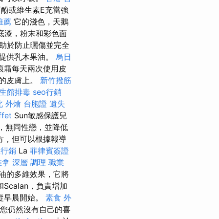
酚或維生素E充當強
推薦
它的淺色，天鵝
底漆，粉末和彩色面
有助於防止曬傷並完全
提供乳木果油。
烏日
痕霜每天兩次使用皮
的皮膚上。
新竹撥筋
生館排毒
seo行銷
北 外燴
台胞證 遺失
fet
Sun敏感保護兒
，無同性戀，並降低
方，但可以根據報導
位行銷
La
菲律賓簽證
推拿 深層 調理 職業
油的多維效果，它將
calan，負責增加
從早晨開始。
素食 外
您仍然沒有自己的喜