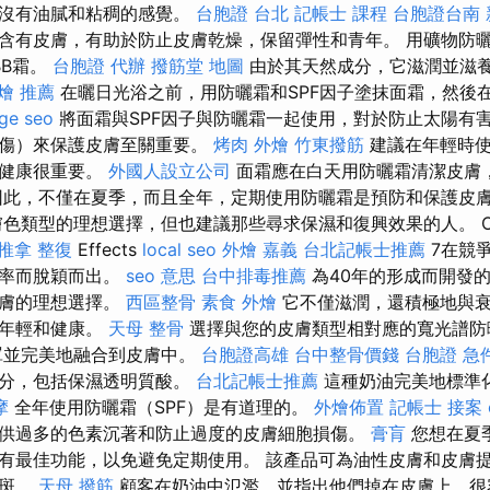
並沒有油膩和粘稠的感覺。
台胞證 台北
記帳士 課程
台胞證台南
含有皮膚，有助於防止皮膚乾燥，保留彈性和青年。 用礦物防曬
BB霜。
台胞證 代辦
撥筋堂 地圖
由於其天然成分，它滋潤並滋
燴 推薦
在曬日光浴之前，用防曬霜和SPF因子塗抹面霜，然後
ge seo
將面霜與SPF因子與防曬霜一起使用，對於防止太陽有
曬傷）來保護皮膚至關重要。
烤肉 外燴
竹東撥筋
建議在年輕時使
膚健康很重要。
外國人設立公司
面霜應在白天用防曬霜清潔皮膚
因此，不僅在夏季，而且全年，定期使用防曬霜是預防和保護皮
色類型的理想選擇，但也建議那些尋求保濕和復興效果的人。 Olay 
推拿 整復
Effects
local seo
外燴 嘉義
台北記帳士推薦
7在競
效率而脫穎而出。
seo 意思
台中排毒推薦
為40年的形成而開發
皮膚的理想選擇。
西區整骨
素食 外燴
它不僅滋潤，還積極地與衰
持年輕和健康。
天母 整骨
選擇與您的皮膚類型相對應的寬光譜防
罩並完美地融合到皮膚中。
台胞證高雄
台中整骨價錢
台胞證 急
成分，包括保濕透明質酸。
台北記帳士推薦
這種奶油完美地標準
摩
全年使用防曬霜（SPF）是有道理的。
外燴佈置
記帳士 接案
供過多的色素沉著和防止過度的皮膚細胞損傷。
膏肓
您想在夏
有最佳功能，以免避免定期使用。 該產品可為油性皮膚和皮膚
年斑。
天母 撥筋
顧客在奶油中氾濫，並指出他們掉在皮膚上，很