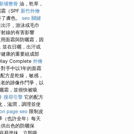
新埔整骨
油，乾草，
霜（SPF
新竹外燴
養了膚色。
seo 關鍵
在出汗，游泳或毛巾
害射線的有害影響
用面霜與防曬霜，因
，並在日曬，出汗或
膚健康的重要組成部
Complete
外燴
爭對手中以1年的面霜
的配方是乾燥，敏感，
老的跡像作鬥爭，以
曬霜，並很快被吸
件
搜尋引擎
它的配方
化，滋潤，調理並使
on page seo
限制皮
季（也許全年）每天
提供出色的防曬保
容易塗抹，立即吸