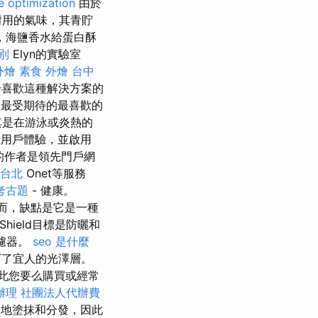
e optimization
由於
耐用的氣味，其青貯
，海鹽香水給蛋白酥
別
Elyn的實驗室
外燴
素食 外燴
台中
於喜歡這種解決方案的
最受期待的最喜歡的
其是在游泳或炎熱的
最佳用戶體驗，並啟用
ns的作者是領先門戶網
 台北
Onet等服務
考古題
- 健康。
而，缺點是它是一種
Shield目標是防曬和
過濾器。
seo 是什麼
下了宜人的光澤層。
此您要么購買或經常
辦理
社團法人代辦費
地塗抹和分發，因此