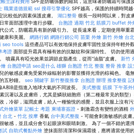
記帳士課程費用
SPF是防曬係數的縮寫，這意味著防曬霜可保護
士 職業道德規範
ssl
搜尋引擎優化
SPF越高，保護的持續時間
一定比較低的因素保護皮膚。
湖口整骨
很長一段時間以來，對皮
的日常面部護理中進行步驟。
台胞證 過期
竹北 筋膜刀
buffet 
代公式，防曬霜具有新的吸引力。 從長遠來看，定期使用舉重
膚健康和美麗。
網路行銷
網路行銷公司
苗栗 外燴
新竹 外燴
台
南
seo tools
這些產品可以有效地保持皮膚牢固性並保持年輕外
準考證
面部提升霜具有極有效的抗皺紋和保濕特性。 切勿使用
。 噴霧具有啞光效果並調節皮脂產生，從而“油脂”皮膚。
新竹 
外燴
台胞證申請
seo是什么
雄獅 台胞證
竹北 整復
整骨 推拿
設
兒的敏感皮膚免受紫外線輻射的影響並獲得光滑的棕褐色。 毫
外的五秒鐘。
seo 關鍵字
新竹整復推拿
台胞證 辦理
推拿整復
記
線A和B是指進入地球大氣的不同波長。
美式整復 筋膜
下午茶外
色素沉著以及皮膚癌，尤其是鱗狀細胞癌（第二種最常見的類型）
收，冷卻，滋潤皮膚，給人一種愉悅的感覺，並且衣服上沒有
式外燴菜單
記帳士 考題
柬埔寨簽證
- 刺激霜含有變性的酒精
外
 台北
-
竹北 按摩
香氣
台中美式整復
- 可能會刺激敏感的皮膚
很敏感，並且成分會引起眼淚和眼睛刺激。 為了一個不錯的選
考試
自助式餐點外燴
塗抹面部清潔和保濕霜後，應將適當使用