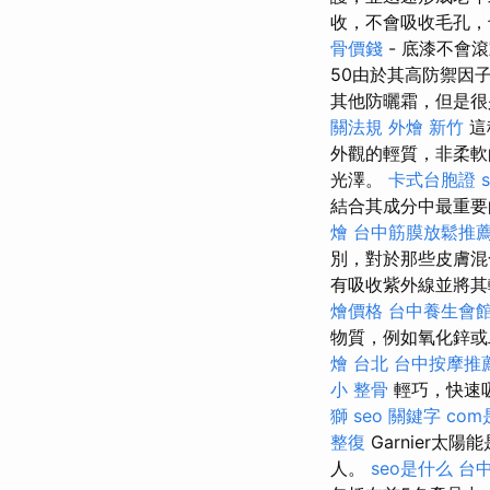
收，不會吸收毛孔
骨價錢
- 底漆不會
50由於其高防禦因
其他防曬霜，但是很
關法規
外燴 新竹
這
外觀的輕質，非柔軟
光澤。
卡式台胞證
結合其成分中最重要
燴
台中筋膜放鬆推
別，對於那些皮膚混
有吸收紫外線並將其
燴價格
台中養生會
物質，例如氧化鋅或
燴 台北
台中按摩推
小 整骨
輕巧，快速
獅
seo 關鍵字
co
整復
Garnier太
人。
seo是什么
台