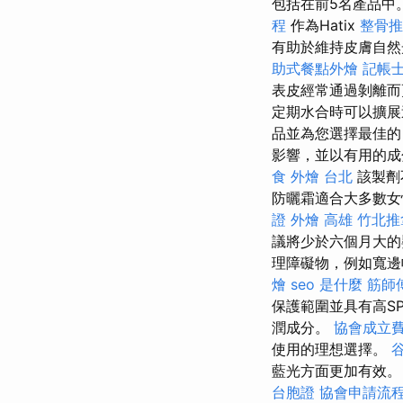
包括在前5名產品中
程
作為Hatix
整骨推
有助於維持皮膚自
助式餐點外燴
記帳士
表皮經常通過剝離而
定期水合時可以擴
品並為您選擇最佳的
影響，並以有用的成
食 外燴 台北
該製劑
防曬霜適合大多數女
證
外燴 高雄
竹北推
議將少於六個月大的
理障礙物，例如寬邊帽
燴
seo 是什麼
筋師
保護範圍並具有高S
潤成分。
協會成立
使用的理想選擇。
谷
藍光方面更加有效
台胞證
協會申請流