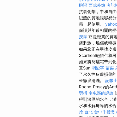
胞證
西式外燴
考記
抗氧化劑，中和自
絨般的質地很容易
霜一起使用。
yah
保護與年齡相關的
按摩
它是輕質的質地
膚刺激，燒傷或輕
如果您正在尋找皮膚再
Scarheal疤痕估
如果將防曬霜帶到化妝
童Sun
關鍵字
苗栗 
了永久性皮膚損傷
來徹底清洗。
記帳士
Roche-Posay的A
勞損 南屯區的評論
得到深厚的水合，
水和水解屏障的水
燴 台北
台中手撥燙