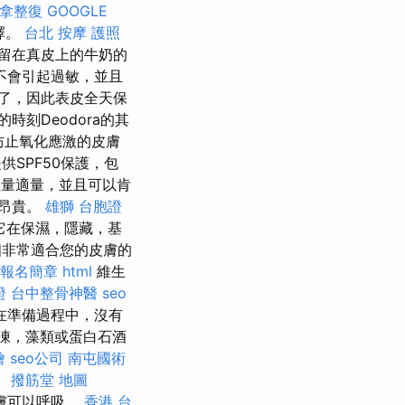
拿整復
GOOGLE
擇。
台北 按摩
護照
留在真皮上的牛奶的
不會引起過敏，並且
夠了，因此表皮全天保
人的時刻Deodora的其
是防止氧化應激的皮膚
提供SPF50保護，包
量適量，並且可以肯
面昂貴。
雄獅 台胞證
它在保濕，隱藏，基
非常適合您的皮膚的
 報名簡章
html
維生
證
台中整骨神醫
seo
在準備過程中，沒有
凍，藻類或蛋白石酒
燴
seo公司
南屯國術
。
撥筋堂 地圖
膚可以呼吸。
香港 台