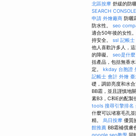
北區按摩
舒緩的防曬
SEARCH CONSOL
申請
外燴廠商
防曬
防水性。
seo comp
適合50年後的女性
持安全。
ssl
記帳士
他人喜歡許多人，這將
的障礙。
seo是什麼
括產品，包括無香
定。
kkday 台胞證
記帳士 會計
外燴 臺
礎，調節亮度和水
BB霜，並且謹慎地
素B3，C和E的配
tools
搜尋引擎排名
什麼可以堵塞毛孔
精。
烏日按摩
優質
館推薦
BB霜補償膚
google seo教學
同