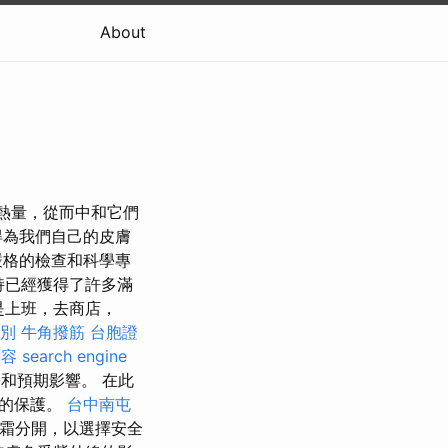
About
為熱量，從而中和它們
得為我們自己的皮膚
嚴格的檢查和科學專
持已經獲得了許多滿
是上班，去商店，
差別
牛角撥筋
台胞證
內容
search engine
和預期影響。 在此
需的保護。
台中南屯
曬霜分開，以選擇安全