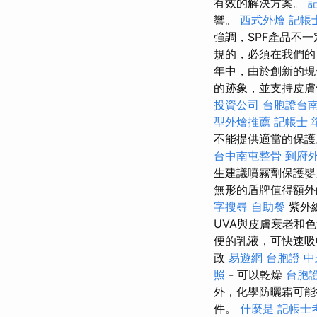
有效的解決方案。
響。
西式外燴
記帳
強調，SPF產品不
規的，必須在我們
年中，由於創新的現
的跡象，並支持皮
投資公司
台胞證台
型外燴推薦
記帳士 
不能提供適當的保護
台中南屯整骨
到府
生建議噴霧劑保護嬰
無形的盾牌值得額
字搜尋
自助餐
紫外
UVA與皮膚衰老和
便的乳液，可快速吸
政
易遊網 台胞證
中
照
- 可以乾燥
台胞證
外，化學防曬霜可能
件。
什麼是
記帳士