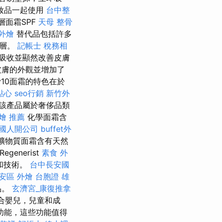
妝品一起使用
台中整
胚層面霜SPF
天母 整骨
 外燴
替代品包括許多
性層。
記帳士 稅務相
吸收並顯然改善皮膚
皮膚的外觀並增加了
av10面霜的特色在於
點心
seo行銷
新竹外
該產品屬於奢侈品類
燴 推薦
化學面霜含
國人開公司
buffet外
礦物質面霜含有天然
Regenerist
素食 外
和技術。
台中長安國
安區 外燴
台胞證 雄
品。
玄濟宮_康復推拿
適合嬰兒，兒童和成
功能，這些功能值得