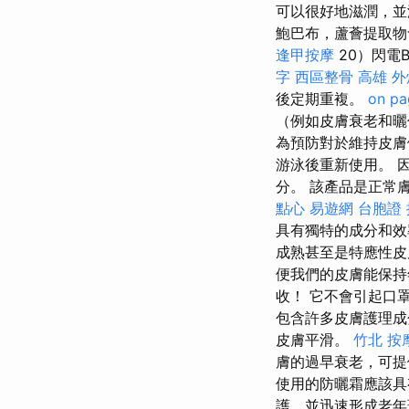
可以很好地滋潤，
鮑巴布，蘆薈提取物
逢甲按摩
20）閃電
字
西區整骨
高雄 外
後定期重複。
on pa
（例如皮膚衰老和
為預防對於維持皮
游泳後重新使用。 
分。 該產品是正常膚
點心
易遊網 台胞證
具有獨特的成分和
成熟甚至是特應性
便我們的皮膚能保
收！ 它不會引起口
包含許多皮膚護理
皮膚平滑。
竹北 按
膚的過早衰老，可提
使用的防曬霜應該具
護，並迅速形成老