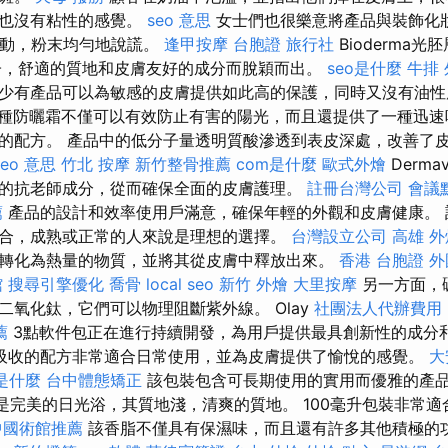
，也沒有粘性的感覺。
seo 意思
女士們也很樂意將產品與裝飾化
滾動，粉末均勻地說謊。
逢甲按摩
台胞證 旅行社
Bioderma光
子，舒適的質地和皮膚友好的成分而脫穎而出。
seo是什麼
牛排
少有產品可以為敏感的皮膚提供如此高的保護，同時又沒有油
種防曬霜不僅可以有效防止有害的陽光，而且還提供了一種迅速
的配方。 產品中的低分子量透明質酸滲透到表皮深處，改善了
seo 意思
竹北 按摩
新竹整骨推薦
com是什麼
歐式外燴
Derm
的抗老師成分，從而確保全面的皮膚護理。
註冊台灣公司
會議
薦
產品的設計和效率使用戶滿意，確保年輕的外觀和皮膚健康。 
合，成熟或正常的人來說是理想的選擇。
台灣設立公司
高雄 外
轉化為熱量的物質，並將其從皮膚中釋放出來。
香港 台胞證
外
館
搜尋引擎優化
喬骨
local seo
新竹 外燴
大里按摩
另一方面，
二氧化鈦，它們可以物理阻斷紫外線。 Olay
社團法人代辦費用
薦
3點軟件包正在進行持續開發，為用戶提供最具創新性的成分
吸收的配方非常適合日常使用，並為皮膚提供了愉悅的感覺。
大
m是什麼
台中體態矯正
該包裝包含可長期使用的實用而優雅的產
陽能是完美的日光浴，其質地淺，清爽的質地。 100毫升包裝非常
中國術館推薦
該香脂不僅具有保濕味，而且還有許多其他積極的