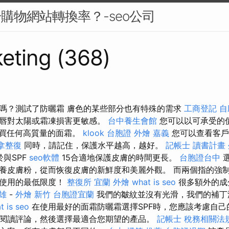
升購物網站轉換率？-seo公司
eting (368)
嗎？測試了防曬霜 膚色的某些部分也有特殊的需求
工商登記
自
嘴唇對太陽或霜凍損害更敏感。
台中養生會館
您可以以可承受的價
上購買任何高質量的面霜。
klook 台胞證
外燴 嘉義
您可以查看客戶
拿整復
同時，請記住，保護水平越高，越好。
記帳士 讀書計畫
與SPF
seo軟體
15合適地保護皮膚的時間更長。
台胞證台中
選
養皮膚粉，從而恢復皮膚的新鮮度和美麗外觀。 而兩個指的強
該使用的最低限度！
整復所
宜蘭 外燴
what is seo
很多額外的成
雄
-
外燴 新竹
台胞證宜蘭
我們的皺紋並沒有光滑，我們的補丁
t is seo
在使用最好的面霜防曬霜選擇SPF時，您應該考慮自己
閱讀評論，然後選擇最適合您期望的產品。
記帳士 稅務相關法