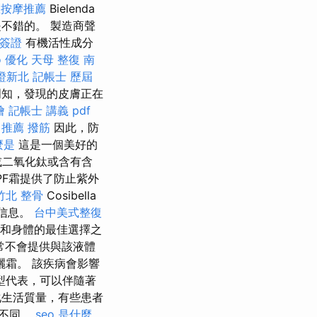
區按摩推薦
Bielenda
是不錯的。 製造商聲
簽證
有機活性成分
o 優化
天母 整復
南
證新北
記帳士 歷屆
周知，發現的皮膚正在
燴
記帳士 講義 pdf
 推薦 撥筋
因此，防
麼是
這是一個美好的
或二氧化鈦或含有含
PF霜提供了防止紫外
竹北 整骨
Cosibella
多信息。
台中美式整復
部和身體的最佳選擇之
常不會提供與該液體
霜。 該疾病會影響
型代表，可以伴隨著
生活質量，有些患者
所不同。
seo 是什麼