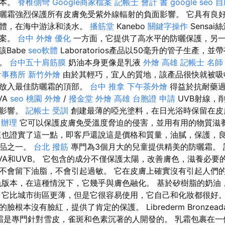
成本。
脊椎側彎
Google商家檔案
記帳士 會計 書
google seo
自
曬霜強烈保護所有皮膚免受紫外線輻射的負面影響。 它具有良
液體，在海中游泳和淡水。
播筋堂
Kanebo
關鍵字操作
Sensa
圖案。
台中 外燴
優化
一方面，它提供了高水平的防曬保護，另
該Babe
seo軟體
Laboratorios產品以50毫升的管子生產，
量。
台中五十肩筋膜
奶油本身更像是乳液
外燴 高雄
記帳士 名師
計事務所
新竹外燴
由於其輕巧，宜人的質地，該產品很快就被吸
得放入最佳防曬霜的頂部。
台中 推拿
下午茶外燴
得益於抗耐藥過
VA
seo
桃園 外燴
/
撥金堂
外燴 高雄
台胞證 申請
UVB射線，
的影響。
記帳士 受訓
創建最薄的啞光塗料，在日光浴時保留在皮
 辦理
它可以保護皮膚免受溫度脅迫的侵害，並用有用的物質滋
也證實了這一點，即客戶還說這是價格和質量，油膩，保護，
產品之一。
台北 撥筋
專門為3個月大的兒童提供精美的防曬霜。 
VA和UVB。 它包含的成分不僅保護太陽，改善膚色，滋養必要
不會留下油脂，不會引起過敏。 它在皮膚上確實沒有引起人們
色版本，在這種情況下，它幾乎與膚色融化。 基於矽樹脂的奶油
供。 它比城市街區更薄，但是它很容易使用，它自己和化妝都很好
根本沒有臉紅，提供了肯定的保護。 Librederm Bronzead
面霜是專門針對雪皮，雀斑和色素沉著的人開發的。 乳霜包裹在