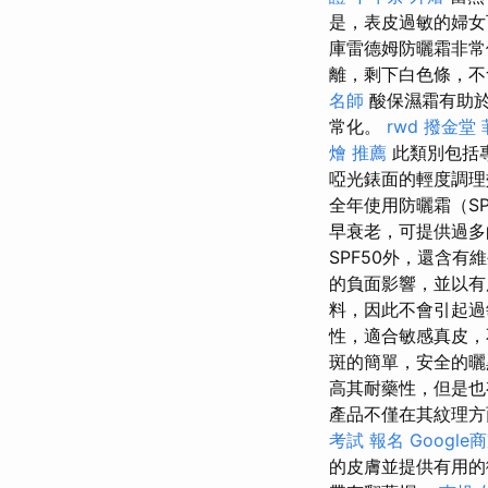
是，表皮過敏的婦女
庫雷德姆防曬霜非
離，剩下白色條，不
名師
酸保濕霜有助於
常化。
rwd
撥金堂
燴 推薦
此類別包括
啞光錶面的輕度調
全年使用防曬霜（S
早衰老，可提供過多的
SPF50外，還含
的負面影響，並以有
料，因此不會引起過
性，適合敏感真皮，
斑的簡單，安全的曬
高其耐藥性，但是也
產品不僅在其紋理方
考試 報名
Google
的皮膚並提供有用