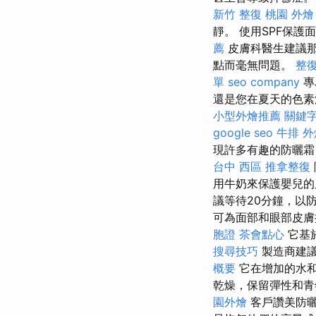
新竹 整復
桃園 外燴
靜。 使用SPF保
薦
皮膚科醫生建議那
點而毫無問題。
整
單
seo company
專
還是您在夏天的色素
小型外燴推薦
關鍵
google seo
牛排 外
現許多有趣的防曬霜
台中 西區 推拿整復
用牛奶來保護嬰兒的
議等待20分鐘，以
可為面部和眼部皮膚
胞證
茶會點心
它基
搜尋技巧
製造商建議
概要
它在增加的水和
乾燥，保留彈性和
園外燴
客戶讚美防曬