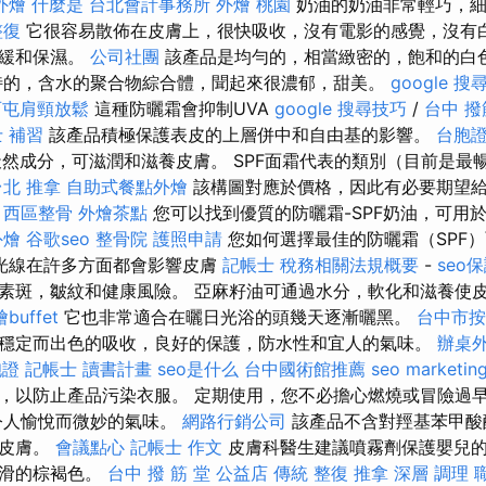
外燴
什麼是
台北會計事務所
外燴 桃園
奶油的奶油非常輕巧，細
整復
它很容易散佈在皮膚上，很快吸收，沒有電影的感覺，沒有白
舒緩和保濕。
公司社團
該產品是均勻的，相當緻密的，飽和的白
特的，含水的聚合物綜合體，聞起來很濃郁，甜美。
google 
西屯肩頸放鬆
這種防曬霜會抑制UVA
google 搜尋技巧
/
台中 撥
 補習
該產品積極保護表皮的上層併中和自由基的影響。
台胞證
富含天然成分，可滋潤和滋養皮膚。 SPF面霜代表的類別（目前是
台北 推拿
自助式餐點外燴
該構圖對應於價格，因此有必要期望
。
西區整骨
外燴茶點
您可以找到優質的防曬霜-SPF奶油，可用
外燴
谷歌seo
整骨院
護照申請
您如何選擇最佳的防曬霜（SPF
光線在許多方面都會影響皮膚
記帳士 稅務相關法規概要
-
seo
素斑，皺紋和健康風險。 亞麻籽油可通過水分，軟化和滋養使
buffet
它也非常適合在曬日光浴的頭幾天逐漸曬黑。
台中市按
穩定而出色的吸收，良好的保護，防水性和宜人的氣味。
辦桌
胞證
記帳士 讀書計畫
seo是什么
台中國術館推薦
seo marketin
，以防止產品污染衣服。 定期使用，您不必擔心燃燒或冒險過
令人愉悅而微妙的氣味。
網路行銷公司
該產品不含對羥基苯甲酸
兒皮膚。
會議點心
記帳士 作文
皮膚科醫生建議噴霧劑保護嬰兒
光滑的棕褐色。
台中 撥 筋 堂 公益店 傳統 整復 推拿 深層 調理