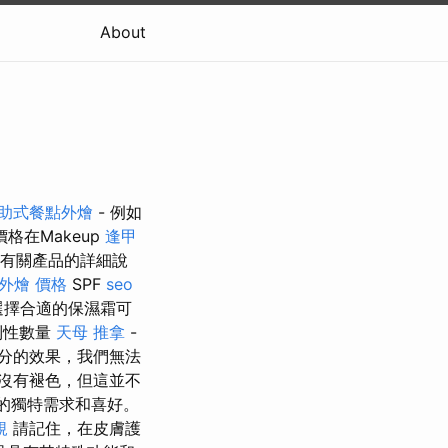
About
助式餐點外燴
- 例如
格在Makeup
逢甲
有關產品的詳細說
外燴 價格
SPF
seo
擇合適的保濕霜可
制性數量
天母 推拿
-
分的效果，我們無法
沒有褪色，但這並不
的獨特需求和喜好。
規
請記住，在皮膚護