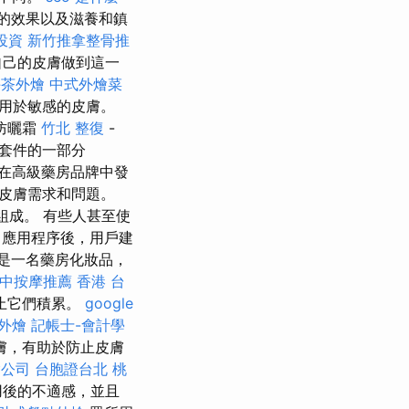
的效果以及滋養和鎮
投資
新竹推拿整骨推
自己的皮膚做到這一
午茶外燴
中式外燴菜
用於敏感的皮膚。
防曬霜
竹北 整復
-
容套件的一部分
在高級藥房品牌中發
皮膚需求和問題。
組成。 有些人甚至使
應用程序後，用戶建
say是一名藥房化妝品，
中按摩推薦
香港 台
止它們積累。
google
 外燴
記帳士-會計學
膚，有助於防止皮膚
燴公司
台胞證台北
桃
用後的不適感，並且