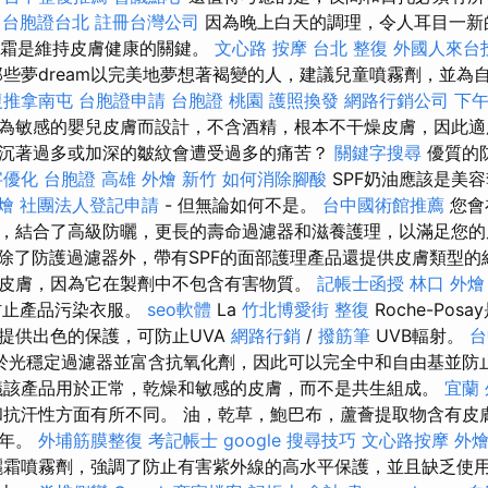
台胞證台北
註冊台灣公司
因為晚上白天的調理，令人耳目一新
護面霜是維持皮膚健康的關鍵。
文心路 按摩
台北 整復
外國人來台
些夢dream以完美地夢想著褐變的人，建議兒童噴霧劑，並為
復推拿南屯
台胞證申請
台胞證 桃園
護照換發
網路行銷公司
下
為敏感的嬰兒皮膚而設計，不含酒精，根本不干燥皮膚，因此適
沉著過多或加深的皺紋會遭受過多的痛苦？
關鍵字搜尋
優質的
字優化
台胞證 高雄
外燴 新竹
如何消除腳酸
SPF奶油應該是美
燴
社團法人登記申請
- 但無論如何不是。
台中國術館推薦
您會
，結合了高級防曬，更長的壽命過濾器和滋養護理，以滿足您的
除了防護過濾器外，帶有SPF的面部護理產品還提供皮膚類型的
皮膚，因為它在製劑中不包含有害物質。
記帳士函授
林口 外燴
防止產品污染衣服。
seo軟體
La
竹北博愛街 整復
Roche-Po
提供出色的保護，可防止UVA
網路行銷
/
撥筋筆
UVB輻射。
台
於光穩定過濾器並富含抗氧化劑，因此可以完全中和自由基並防
該產品用於正常，乾燥和敏感的皮膚，而不是共生組成。
宜蘭
抗汗性方面有所不同。 油，乾草，鮑巴布，蘆薈提取物含有皮
青年。
外埔筋膜整復
考記帳士
google 搜尋技巧
文心路按摩
外
霜噴霧劑，強調了防止有害紫外線的高水平保護，並且缺乏使