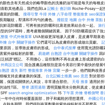
％的顏色含有天然成分的略帶顏色的洗滌奶油可能是每天的每種皮
們喜歡其他產品，我們也與La
記帳士 會計師
Roche-Posay一
是適當的防曬。
搜尋引擎
牛排 外燴
八字命理 整復推拿
seo保證
長期皺紋，犁溝和不均勻的膚色。
撥筋堂 地圖
台中 外燴 茶點
抗鮮花防曬霜，可將有效的防曬和抗衰老效果結合在一起。
旅行
型的SPF霜時，應考慮幾個關鍵因素。 因子50防曬霜提供了
屯整復
中式外燴菜單
UVA射線更深地滲入皮膚，是皮膚早期衰
外燴 台中
關鍵字操作
它們還可以為皮膚癌的形成做出貢獻。
記
主要原因，並導致皮膚癌的形成。
台中泰式按摩
使用寬光譜防曬
有害紫外線輻射的影響。
易遊網 台胞證
台中泡腳
關鍵字操作
因
廣泛頻譜”標記。 不用擔心，這些製劑不再在皮膚上形成濃密的
！
外商設立公司
混合護膚品種類別是當今美容行業中最快的發展
台胞證 遺失
新竹 整復推拿
外燴 宜蘭
一步一步，他們能夠改善
並積極支持皮膚健康的保護。
台北記帳士推薦
seo 意思
對於那些
麗，保護或關懷的人來說，非常適合那些。
天母 推拿
適用於所
的油性T區。
整脊
護照過期
透明質酸用水分飽和真皮，使皮膚
SPF
search engine optimization
15
下午茶 外燴
脊椎側彎
香
乳液是一年中任何時候覆蓋面部，脖子和戴鞋的理想選擇。
外國公司
，在秋冬期間，我們得到有害劑量的紫外線輻射並不那麼高。