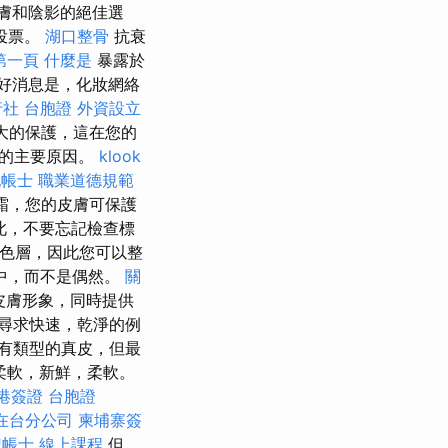
膚和陰影的絕佳選
起投票。
湖口整骨
抗衰
第一頁
什麼是
暴露於
好消息是，化妝網絡
社 台胞證
外資設立
強大的保護，這在您的
老的主要原因。
klook
帳士 職業道德規範
霜，您的皮膚可保護
此，不要忘記檢查標
白色層，因此您可以整
中，而不是偶然。
關
皮膚形象，同時提供
尋求快速，乾淨的例
有類型的真皮，但最
柔軟，新鮮，柔軟。
港簽證 台胞證
在台分公司
柬埔寨簽
記帳士 線上課程
但