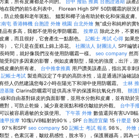
決方案，所有皮膚都是不同的。
台中 撥筋 推薦
台胞證過期
該產
我們的前5名列表中。 Florean High SPF 50防曬霜的狀
，防止燒傷和老年斑點。 鱷梨和椰子油有助於軟化和保濕皮膚。
拿南屯
香港轉機 台胞證
外燴 桃園
台北外燴
無”成分和純粹的實
產品有多高，我都不使用化學防曬霜。
按摩店
除此之外，不要粉
皮膚，而且很好，它會產生一點顏色。
記帳士 考試 心得
如果您
等），它只是在蛋糕上錦上添花。
社團法人 財團法人
SPF編
多長時間，就好像我們沒有使用防曬霜一樣。
seo company
然而
能受到許多因素的影響，例如皮膚類型，陽光的強度，出汗，游
敏感皮膚的所有者。
台中推拿推薦
用戶讚美該產品，指出其非刺
。
記帳士考試
製造商設定了牛奶的高防水性，這是通過評論確認
有些人仍然建議您每2小時在陽光下和湖中使用防曬霜。
士林 
證基隆
Clarins防曬霜可提供高水平的保護和抗氧化作用。
辦護
線和自由基對錶皮的負面影響，並用水分飽和皮膚，並有助於完
應對，可防止乾燥，減少衰老斑點和模仿皺紋的外觀。
台中手
，可以被容易過敏的女孩使用。
下午茶 外燴
數值還與有害UVB
逢甲按摩
10塊UVB輻射的90％，SPF
台胞證宜蘭
15
什麼是
9
脊
97％和SPF
seo company
50
記帳士 考試 報名
98％。
外燴
類型，色素沉著，皺紋易感性，脫水等），保護層越高，因為一