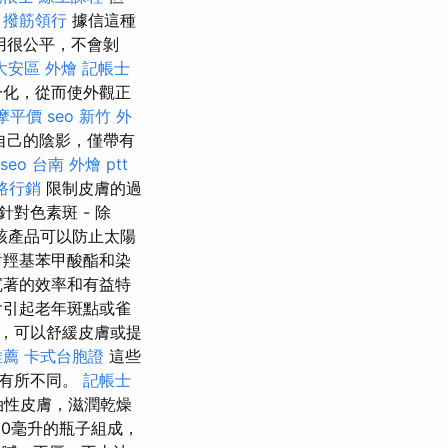
。
撥筋領行
據信這種
用很公平，不會剝
大安區 外燴
記帳士
一化，從而使外觀正
摩平價
seo
新竹 外
自己的陰影，僅帶有
 seo
台南 外燴 ptt
路行銷
限制皮膚的過
對色素斑 - 除
，該產品可以防止太陽
對羥基苯甲酸酯和染
沉著的效率和有益特
會引起老年斑點或雀
分，可以舒緩皮膚或提
推薦
卡式台胞證
這些
也有所不同。
記帳士
油性皮膚，滋潤乾燥
50毫升的瓶子組成，