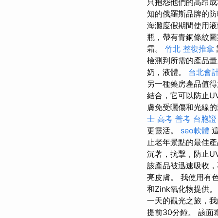
只抱怨他們的高昂
知的俄羅斯品牌的防
海灘度假期間使用
瓶，帶有青銅條紋
霜。
竹北 整復推拿
檢測到所需的產品
奶，液體。
台北會
另一種藥房產品值
結合，它可以防止U
膚免受曬傷和光線
士 高考 普考
台胞證
更靈活。
seo軟體
這
止老年景點的最佳
沉著，抗擊，防止U
該產品被迅速吸收，
亮皮膚。 我使用有
和Zink氧化物提
一天的觀光之旅，我的臉
提前30分鐘。 該