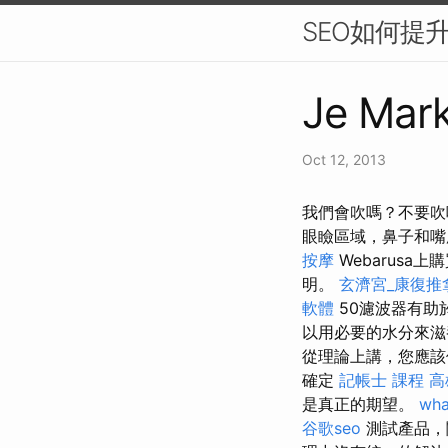
SEO如何提
Je Mark
Oct 12, 2013
我們會吹嗎？不要吹
眼瞼區域，鼻子和
按摩
Webarusa
明。
玄濟宮_康復推
軟體
50濾波器有助於
以用必要的水分來滋
從理論上講，您應
確定
記帳士 課程 高
是真正的期望。
wha
谷歌seo
測試產品，