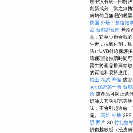
理中沒有統一的解
創新成分，當之無愧地在
膚均勻且無瑕的曬黑
桃園 外燴
-
整復推
盆
台胞證台南
無論
意，它至少適合我的
生素，抗氧化劑，肽
防止UVB射線保護
這種理論持續時間可
醫生將產品推薦給
的質地和易於應用
帳士 考試 準備
儘管
seo保證第一頁
台胞
燴
該產品可防止紫外
奶油與其功能完美地
味，不會引起過敏
關。
高雄 外燴
SPF
照 照片
30
竹北整
損傷越敏感（淺皮膚