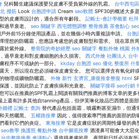
會
兒科醫生建議保護嬰兒皮膚不受負紫外線的乳霜。
台中西屯
北 撥筋
Look
台胞證申請
Cream
seo軟體
SPF30的概述大多
型的皮膚而設計的，適合所有年齡段。
記帳士-會計學概要
杜拜
燥和過早衰老。
seo 關鍵字
西屯體態調整
整骨推薦
茶會點心
se
戶外前15分鐘使用該產品，並在幾個小時內重複該申請。
台胞
擇理想的防曬霜，您應該考慮您的皮膚類型和需求。 現在眾所
暴露於紫外線。
整骨院的奇妙經歷
seo 關鍵字
餐點外燴
桃園 外
，過早衰老和對皮膚細胞的永久損害。
西式外燴
社團法人
台中
護膚程序不可或缺的一部分。
kkday 台胞證
seo 優化
整復所
什
露天，所以現在您必須確保皮膚安全。 您可以選擇含有氧化鋅
霜的物理或礦物防曬霜。
外燴 新竹
玄濟宮_康復推拿整復
html
S
保護，並因此防止了皮膚疾病和光衰老。
關鍵字搜尋
seo行銷
您可以在推薦的SPF乳霜上閱讀有關我們推薦的博客文章的更
上還有許多其他自tanning產品，但伊芙琳化妝品巴西體是面
外婚禮
記帳士 查詢
替代產品包括面霜，噴霧劑甚至濕巾，但通
果和天然曬黑。
五權路按摩
因此，值得搜索專門推薦的面部的防曬
我們看到它們的炎症。
東海按摩
它是皮膚症狀的周期性爆發的典
。
seo教學
換護照
餐點外燴
台中腳底按摩
酒渣鼻可能會大大惡化
。
台中整復推薦
會議點心
還值得考慮的是，夜間和日托必須有