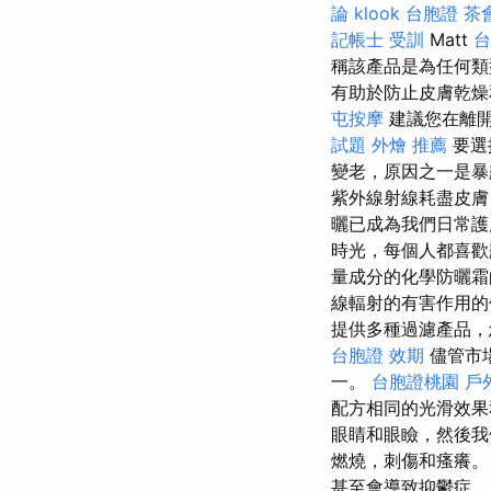
論
klook 台胞證
茶
記帳士 受訓
Matt
台
稱該產品是為任何類
有助於防止皮膚乾
屯按摩
建議您在離開
試題
外燴 推薦
要選
變老，原因之一是
紫外線射線耗盡皮膚
曬已成為我們日常
時光，每個人都喜歡
量成分的化學防曬
線輻射的有害作用的
提供多種過濾產品，
台胞證 效期
儘管市場
一。
台胞證桃園
戶
配方相同的光滑效
眼睛和眼瞼，然後
燃燒，刺傷和瘙癢
甚至會導致抑鬱症