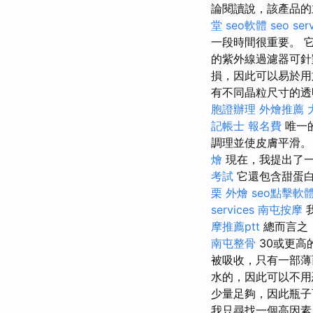
論閱讀說，該產品的
堂
seo軟體
seo ser
一段時間很重要。 
的紫外線過濾器可針
損，因此可以易於
有不同晶粒尺寸的透
胞證辦理
外燴推薦
記帳士 報名費
唯一
調理並使皮膚平滑
燴
現在，我提出了一
考試
它還包含甜蛋
栗 外燴
seo點擊軟
services
南屯按摩
摩推薦ptt
總而言之
南屯整骨
30或更高
被吸收，只有一部
水的，因此可以不
少量足夠，因此瓶
我只尋找一個高因素