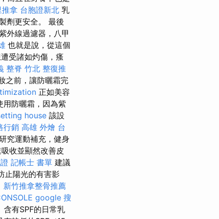
里推拿
台胞證新北
乳
製劑更安全。 最後
紫外線過濾器，八甲
雄
也就是說，從這個
遭受諸如灼傷，瘙
義
整脊
竹北 整復推
妝之前，讓防曬霜完
timization
正如美容
使用防曬霜，因為紫
etting house
該設
路行銷
高雄 外燴
台
專門研究運動補充，健身
速吸收並顯然改善皮
胞證
記帳士 書單
建議
護防止陽光的有害影
。
新竹推拿整骨推薦
CONSOLE
google 搜
含有SPF的日常乳