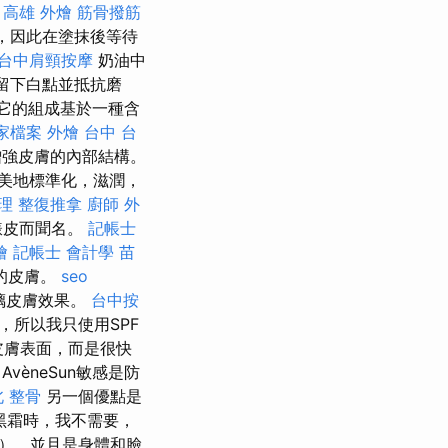
。
高雄 外燴
筋骨撥筋
，因此在塗抹後等待
台中肩頸按摩
奶油中
留下白點並抵抗磨
它的組成基於一種含
商家檔案
外燴 台中
台
增強皮膚的內部結構。
美地標準化，滋潤，
理 整復推拿
廚師 外
錶皮而聞名。
記帳士
燴
記帳士 會計學
苗
的皮膚。
seo
璃皮膚效果。
台中按
，所以我只使用SPF
皮膚表面，而是很快
vèneSun敏感是防
 整骨
另一個優點是
黑霜時，我不需要，
護），並且是身體和臉