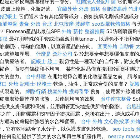
也是正常皮膚護理程序的一部分。
社團法人登記申請
它們通常具
在皮膚上較輕，化妝舒適。
宜蘭外燴
外燴 價格
台胞證高雄
竹北
考記帳士
它們通常含有其他營養成分，例如抗氧化劑或保濕成分
新埔整骨
素食 外燴 台北
北屯按摩
波經堂
seo點擊軟體價格
每
Floresan產品比最佳SPF
外燴 新竹
整復推薦
50防曬噴霧劑
筋膜
最好用特殊的手套或海綿應用自tanner，以避免不平衡和
明的圓形，準確的運動，以查看產品的去向。
宜蘭外燴
自助餐
太
ner或施加厚層。
什麼是
會計公司
對於想要全年想要曬傷皮膚的
量自助療法者。
記帳士 線上
親切性是一種現代的自行車，對皮膚
褐色，而沒有條紋和不均勻。 某些化妝品僅直接用於面部和戴
更大的壓力。
台中舒壓
在開始選擇合適的化妝品產品之前，請考
林口 外燴
記帳士 稅務士
乾燥，油性，正常或合併的皮膚？
記帳
形式製造的。
網路行銷
桃園外燴
搜尋引擎
例如，使用紫外線濾鏡
皮膚處於最乾淨的狀態，以達到均勻的效果。
台中南屯整骨
Sol
要是提供皮膚保護和保濕，並用銅管更快地提供所需的陰影。
台胞
之前，用防曬霜和SPF因子塗抹面霜，然後在出汗，游泳或毛巾
方還為皮膚提供強烈的水合和營養。
台中 外燴
文心路按摩
外燴
酸，它有效地結合了水分子，以保護皮膚免於乾燥。
seo tools
oin對任何發紅提供了強大的水合和再生和舒緩作用。
nearby mass