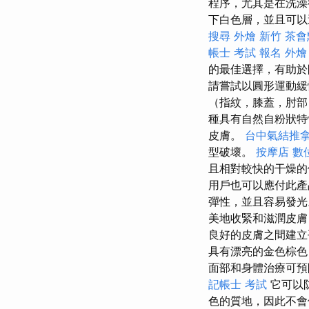
程序，尤其是在洗
下白色層，並且可
搜尋
外燴 新竹
茶會
帳士 考試 報名
外燴 
的最佳選擇，有助於
請嘗試以圓形運動
（指紋，膝蓋，肘
種具有自然自粉狀
皮膚。
台中氣結推
型破壞。
按摩店
數
且相對較快的干燥
用戶也可以應付此
彈性，並且容易發
美地收緊和滋潤皮
良好的皮膚之間建立平
具有漂亮的金色棕色
面部和身體治療可預
記帳士 考試
它可以
色的質地，因此不會