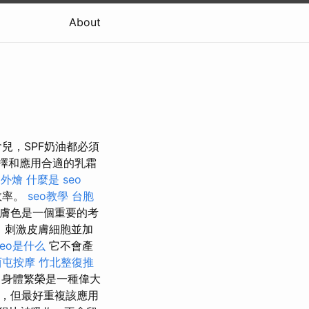
About
兒，SPF奶油都必須
擇和應用合適的乳霜
 外燴
什麼是
seo
效率。
seo教學
台胞
時膚色是一個重要的考
用，刺激皮膚細胞並加
seo是什么
它不會產
西屯按摩
竹北整復推
身體繁榮是一種偉大
的，但最好重複該應用