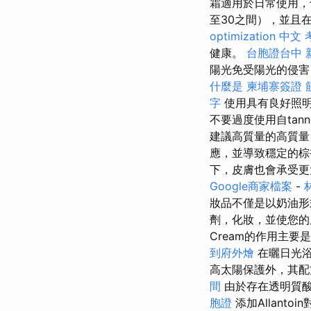
霜適用於日常使用，
至30之間），並且
optimization 中文
健康。
台胞證台中
陽光免受陽光的侵害？ 
什麼是
柬埔寨簽證
字
使用具有良好照
不要過度使用自tan
建議高質量的高質
應，並導致穩定的棕
下，皮膚也會承受
Google商家檔案
-
妝品不僅是以奶油
劑，化妝，並使您的
Cream的作用主
到府外燴
在曬日光浴
高太陽保護外，其配
間
由於存在透明質
胞證
添加Allant