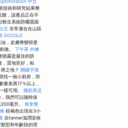
optimization 中文
最新技術和研究結果整
反饋，該產品正在不
但救生系統防曬霜面
台北
非常適合在山區
請
GOOGLE
果油，皮膚將變得更
免受刺激。
下午茶 外燴
使噴霧是最佳的防
收，質地良好，粘
一席之地？
關鍵字搜
尋找一個小廚房，而
數量差異17％以上，
一樣可用。
撥筋禁忌
勢，我們可以隨時保
200毫升。
推拿整
外燴
棕褐色出現在3小
薦
自tanner滋潤並收
膚類型和年齡段的理