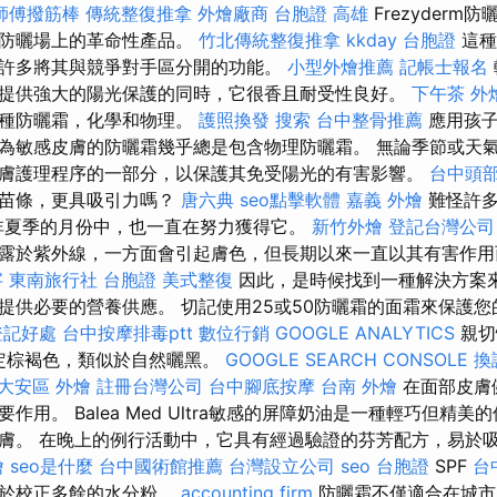
師傅撥筋棒
傳統整復推拿
外燴廠商
台胞證 高雄
Frezyderm
的防曬場上的革命性產品。
竹北傳統整復推拿
kkday 台胞證
這種
許多將其與競爭對手區分開的功能。
小型外燴推薦
記帳士報名
提供強大的陽光保護的同時，它很香且耐受性良好。
下午茶 外
兩種防曬霜，化學和物理。
護照換發
搜索
台中整骨推薦
應用孩子
為敏感皮膚的防曬霜幾乎總是包含物理防曬霜。 無論季節或天氣
膚護理程序的一部分，以保護其免受陽光的有害影響。
台中頭
更苗條，更具吸引力嗎？
唐六典
seo點擊軟體
嘉義 外燴
難怪許多
非夏季的月份中，也一直在努力獲得它。
新竹外燴
登記台灣公司
露於紫外線，一方面會引起膚色，但長期以來一直以其有害作
字
東南旅行社 台胞證
美式整復
因此，是時候找到一種解決方案
提供必要的營養供應。 切記使用25或50防曬霜的面霜來保護
登記好處
台中按摩排毒ptt
數位行銷
GOOGLE ANALYTICS
親切
膚穩定棕褐色，類似於自然曬黑。
GOOGLE SEARCH CONSOLE
換
大安區 外燴
註冊台灣公司
台中腳底按摩
台南 外燴
在面部皮膚
作用。 Balea Med Ultra敏感的屏障奶油是一種輕巧但精
。 在晚上的例行活動中，它具有經過驗證的芬芳配方，易於吸收。 
燴
seo是什麼
台中國術館推薦
台灣設立公司
seo
台胞證
SPF
台
易於校正多餘的水分粉。
accounting firm
防曬霜不僅適合在城市