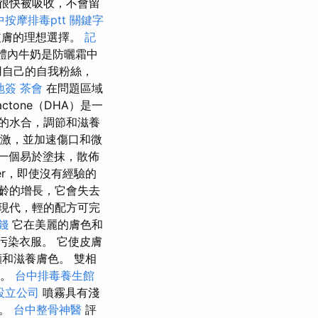
很快被吸收，不會留
中按摩排毒ptt
關鍵字
皮膚的理想選擇。
記
臉和體內牛奶是防曬霜中
用自己的自我粉絲，
地簽
茶會
在問題區域
xiactone（DHA）是一
的水合，調節和滋養
的刺激，並加速傷口和微
一個易於塗抹，散佈
er，即使沒有經驗的
齡的增長，它會失去
現代，輕的配方可完
錢
它在美麗的膚色和
污染衣服。 它使皮膚
和滋養膚色。 雙相
潤。
台中排毒養生館
設立公司
噴霧具有淺
角。
台中整骨神醫
評