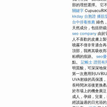
部的理想選擇。 它
關鍵字
Cupuacu
kkday 台胞證
播筋
台中排毒推薦
綠色，
天然成分，包括舒緩
seo company
由於
人不喜歡的皮膚上
噴霧不僅非常適合再
頂部，我將其吸收
粘稠的痕跡。
seo
點。
記帳士 證照有
明質酸，可深深地保
第一次應用到UV和
UVA射線的高保護
長時間沐浴後更換
於市場上的機會廣泛
成人，孕婦，兒童
經談論過的日光浴的