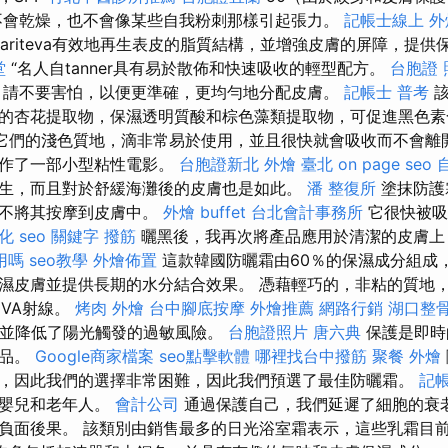
不會乾燥，也不會像某些自我粉刺那樣引起張力。
記帳士線上
外
和Kariteva有效地再生表皮的脂質結構，並增強皮膚的屏障，提
堂
“名人自tanner具有易於散佈和快速吸收的輕型配方。
台胞證 
請不要害怕，以便更準確，更均勻地分配皮膚。
記帳士 普考
該
的杏花提取物，保濕透明質酸和棕色藻類提取物，可促進黑色
它們的淺色質地，滴非常易於使用，並且很快就會吸收而不會離開
製作了一部小型粘性電影。
台胞證新北
外燴 臺北
on page seo
生，而且對於舒緩海灘後的皮膚也是如此。
潘 整復所
塗抹防護
而不將其按摩到皮膚中。
外燴 buffet
台北會計事務所
它很快被吸
優化
seo 關鍵字
撥筋
曬黑後，我再次將產品應用於清潔的皮膚上
用嗎
seo教學
外燴佈置
這款韓國防曬霜由60％的保濕成分組成
濕皮膚並提供長期的水分結合效果。 憑藉輕巧的，非粘的質地
UVA射線。
烤肉 外燴
台中腳底按摩
外燴推薦
網路行銷
湖口整
，並降低了陽光觸發的過敏風險。
台胞證照片
唐六典
保護是即時
產品。
Google商家檔案
seo點擊軟體
哪裡找台中撥筋
聚餐 外燴
，因此我們的選擇非常困難，因此我們預選了最佳防曬霜。
記帳
，嬰兒和老年人。
會計公司
通過保護自己，我們延遲了細胞的衰
負面後果。 該類別由銷售最多的日光浴室霜表示，這些乳霜目前