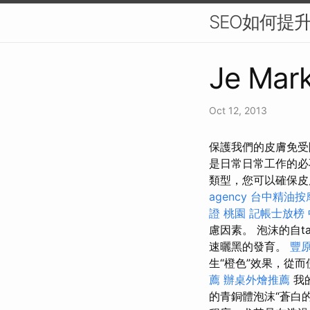
SEO如何提
Je Mark
Oct 12, 2013
保護我們的皮膚免受
是日常日常工作的
類型，您可以確保
agency
台中精油按
證 桃園
記帳士放榜
慮因素。 泡沫的自t
速曬黑的發育。
豐
生“橙色”效果，從
薦
辦桌外燴推薦
我
的青銅體泡沫“蒼白