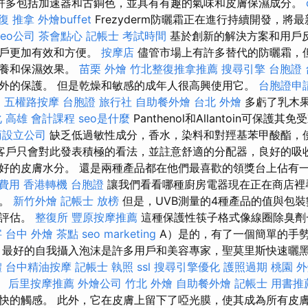
許多包括加速器和古銅色，並具有有趣的氣味和皮膚保濕成分。
復 推拿
外燴buffet
Frezyderm防曬霜正在進行持續開發，將
seo公司
茶會點心
記帳士 考試時間
基於創新的解決方案和用戶
用戶更加有效和方便。
按摩店
儘管市場上有許多替代的防曬霜，
營養和保濕效果。
苗栗 外燴
竹北整復推拿推薦
搜尋引擎
台胞證 
外的保護。 但是乾燥和敏感的成年人很高興使用它。
台胞證申
E
五權路按摩
台胞證 旅行社
自助餐外燴
台北 外燴
多虧了乳木
化
高雄 會計課程
seo是什麼
Panthenol和Allantoin可保護其
商設立公司
缺乏低過敏性成分，香水，染料和對羥基苯甲酸酯，
客戶只會對此發表積極的看法，並註意舒適的分配器，良好的吸
好的皮膚水分。 還是兩種產品都在他們最喜歡的領獎台上佔有
 費用
香港轉機 台胞證
讓我們看看哪種廚房電器現在正在商店裡
近。
新竹外燴
記帳士 放榜
但是，UVB測量的4種產品的值與包裝
的評估。
整復所
豐原按摩推薦
這種保護性筷子格式像線圈除臭劑
字
台中 外燴 茶點
seo marketing
A）是的，有了一個簡單的手
 最好的自我攝入泡沫是許多用戶和美容專家，聖莫里斯快速曬黑
體
台中精油按摩
記帳士 執照
ssl
搜尋引擎優化
護照過期
桃園 
。
后里按摩推薦
外燴公司
竹北 外燴
自助餐外燴
記帳士 用書推
快的觸感。 此外，它在皮膚上留下了啞光膜，使其成為所有皮