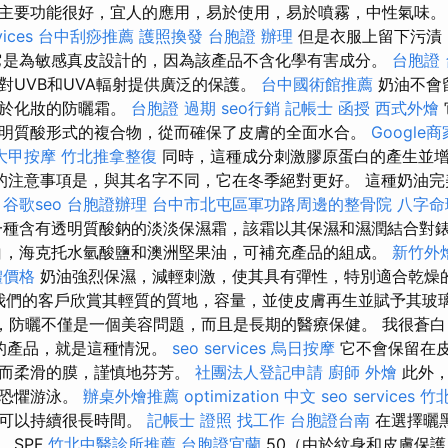
主要功能很好，宜人的應用，易於使用，易於噴霧，中性氣味
vices
台中刮痧推薦
護照換發
台胞證 辦理
但是衣服上留下污漬
它是為敏感真皮設計的，因為該產品不含化學有害成分。
台胞證
對UVB和UVA輻射提供廣泛的保護。
台中國術館推薦
奶油不會
用於化妝的防曬霜。
台胞證 過期
seo行銷
記帳士 函授
西式外燴
明質酸形式的複合物，從而確保了皮膚的全面水合。
Google
大甲按摩
竹北推拿整復
同時，這種成分刺激膠原蛋白的產生並
的注意事項是，與其名字不同，它在冬季絕對更好。 這種奶油完
。
谷歌seo
台胞證辦理
台中市北屯區軍功路周邊的整骨院
八字命
種含有透明質酸鈉的淡淡保濕霜，該霜以其保濕和濕潤結合對
白，海克托水氫酸鹽和澳洲堅果油，可補充產品的組成。
新竹外
體價格
奶油強烈保濕，減輕刺激，使其具有彈性，特別適合乾燥
我們的客戶欣賞其輕質的質地，容量，並使皮膚再生並賦予其玻
，防曬不僅是一個美容問題，而且是長期的醫療保健。 我很蒼白
的產品，就是這種情況。
seo services
烏日按摩
它不會保留在
薄而柔滑的膜，謹慎地芬芳。
社團法人登記申請
廚師 外燴
此外，A
用恐懼游泳。
辦桌外燴推薦
optimization 中文
seo services
竹北
子可以持續很長時間。
記帳士 證照 找工作
台胞證台南
在選擇曬
，SPF
竹北中醫診所推薦
台胞證宜蘭
50（由於紋身和皮膚保