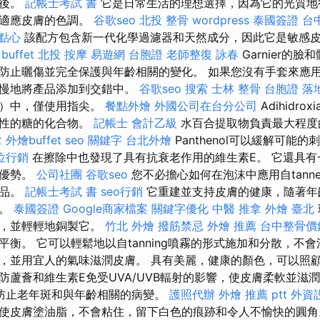
澡後。
記帳士考試 書
它是日常生活的理想選擇，因為它的光質地
以適應皮膚的色調。
谷歌seo
北投 整骨
wordpress
泰國簽證
台
點心
該配方包含新一代化學過濾器和天然成分，因此它是敏感
buffet
北投 按摩
易遊網 台胞證
老師整復 詠春
Garnier的
防止曬傷並完全保護與年齡相關的變化。 如果您沒有手套來應
緩慢地將產品添加到交錯中。
谷歌seo
搜索
士林 整骨
台胞證 落
部）中，僅使用指尖。
餐點外燴
外國公司在台分公司
Adihidro
特性的糖的化合物。
記帳士 會計乙級
水百合提取物負責最大程度
拿
外燴buffet
seo 關鍵字
台北外燴
Panthenol可以緩解可能
位行銷
在擦除中也發現了具有抗衰老作用的維生素E。 它還具有
的優勢。
公司社團
谷歌seo
您不必擔心如何在泡沫中應用自tann
產品。
記帳士考試 書
seo行銷
它重建並支持皮膚的健康，隨著年
光。
泰國簽證
Google商家檔案
關鍵字優化
中醫 推拿
外燴 臺北
膚，並輕輕地銅製它。
竹北 外燴
撥筋禁忌
外燴 推薦
台中整骨價
衡。 它可以輕鬆地以自tanning噴霧的形式施加和分散，不會
，並用宜人的氣味滋潤皮膚。 具有美麗，健康的顏色，可以照顧
防蘆薈和維生素E免受UVA/UVB輻射的影響，使皮膚柔軟並滋
防止老年斑和與年齡相關的病變。
護照代辦
外燴 推薦 ptt
外資
使皮膚塗油脂，不會粘住，留下白色的痕跡和令人不愉快的圓