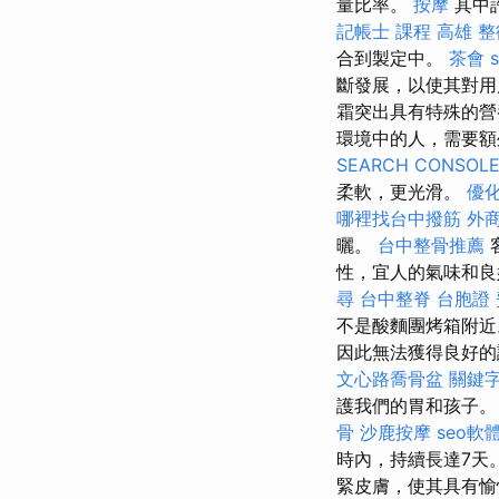
量比率。
按摩
其中
記帳士 課程 高雄
整
合到製定中。
茶會
斷發展，以使其對
霜突出具有特殊的
環境中的人，需要額
SEARCH CONSOL
柔軟，更光滑。
優
哪裡找台中撥筋
外
曬。
台中整骨推薦
性，宜人的氣味和良
尋
台中整脊
台胞證
不是酸麵團烤箱附
因此無法獲得良好
文心路喬骨盆
關鍵
護我們的胃和孩子。
骨
沙鹿按摩
seo軟
時內，持續長達7天
緊皮膚，使其具有愉