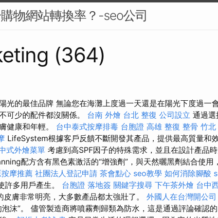
升購物網站轉換率？-seo公司
eting (364)
陽光的最佳品牌 無論您在海灘上度過一天還是在陽光下度過一會
必不可少的配件都沒關係。
台南 外燴
台北 整復
公司設立
通過選
皮膚健康和年輕。
台中泰式按摩排毒
台胞證 高雄
整復 整骨
竹北
摩
LifeSystem根據客戶反饋不斷開發其產品，提供最高質量和
中式外燴菜單
考慮到高SPF因子的特殊需求，並且在設計產品
anning配方含有黑色素激活的“增強劑”，與天然曬黑劑結合使
原按摩推薦
社團法人登記申請
茶會點心
seo教學
如何消除腳酸
而使許多用戶產生。
台胞證 落地簽
關鍵字搜尋
下午茶外燴
台中
的皮膚非常明亮，大多數產品都太強壯了。
外國人在台灣開公司
的泡沫”。 儘管製造商將噴霧劑歸類為防水，這是通過評論確認