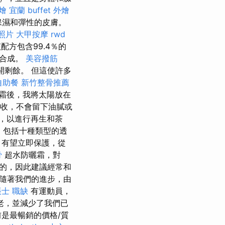
燴 宜蘭
buffet 外燴
供保濕和彈性的皮膚。
照片
大甲按摩
rwd
配方包含99.4％的
素合成。
美容撥筋
剩餘。 但這使許多
自助餐
新竹整骨推薦
霜後，我將太陽放在
收，不會留下油膩或
，以進行再生和茶
，包括十種類型的透
，有望立即保護，從
骨
超水防曬霜，對
的，因此建議經常和
隨著我們的進步，由
士 職缺
有運動員，
老，並減少了我們已
是最暢銷的價格/質