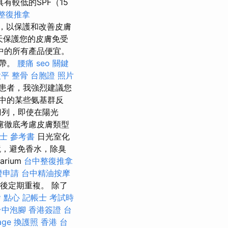
有較低的SPF（15
整復推拿
，以保護和改善皮膚
天保護您的皮膚免受
中的所有產品便宜。
條帶。
腰痛
seo 關鍵
平 整骨
台胞證 照片
患者，我強烈建議您
中的某些氨基群反
刀列，即使在陽光
慮徹底考慮皮膚類型
士 參考書
日光室化
，避免香水，除臭
arium
台中整復推拿
證申請
台中精油按摩
後定期重複。 除了
 點心
記帳士 考試時
台中泡腳
香港簽證 台
age
換護照
香港 台