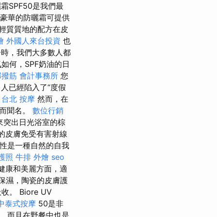
防曬霜SPF50是我們最
豪華的防曬霜可提供
輕質質地的配方在皮
燴
外國人來台投資
也
時，我們大多數人都
如何，SPF奶油的日
部撥筋
會計事務所
您
人已經陷入了“度假
台北 按摩
然而，在
用而聞名。
數位行銷
來突出日光浴室的棕
您的皮膚免受有害射線
性是一種自然的自我
護照
牛排 外燴
seo
健康和美麗方面，適
美的保濕，陶瓷的皮膚護
Biore UV
中泰式按摩
50是非
，而且在野餐中也是