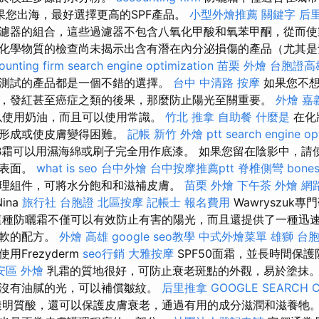
果您出海，最好選擇更高的SPF產品。
小型外燴推薦
關鍵字
后
濾器的組合，這些過濾器不包含八氧化甲酸和氧苯甲酮，從而使
化學物質的檢查尚未揭示出含有潛在內分泌損傷的產品（尤其是
ounting firm
search engine optimization
苗栗 外燴
台胞證高
測試的產品都是一個不錯的選擇。
台中 中清路 按摩
如果您不想
，發紅甚至癌症之類的後果，那麼防止陽光至關重要。
外燴 嘉
以使用奶油，而且可以使用常識。
竹北 推拿
自助餐
什麼是
在化
的形成或使皮膚變得困難。
記帳
新竹 外燴 ptt
search engine op
B霜可以用濕海綿或刷子完全用作底漆。 如果您留在陰影中，請
的表面。
what is seo
台中外燴
台中按摩推薦ptt
脊椎側彎
bones
理組件，可將水分飽和和滋補皮膚。
苗栗 外燴
下午茶 外燴
網
ina
旅行社 台胞證
北區按摩
記帳士 報名費用
Wawryszuk
這種防曬霜不僅可以有效防止有害的陽光，而且還提供了一種迅
柔軟的配方。
外燴 高雄
google seo教學
中式外燴菜單
雄獅 台
Frezyderm
seo行銷
大雅按摩
SPF50面霜，並長時間保
安區 外燴
乳霜的質地很好，可防止衰老斑點的外觀，易於塗抹
沒有油膩的光，可以補償皺紋。
后里推拿
GOOGLE SEARCH 
明質酸，還可以保護皮膚衰老，通過有用的成分滋潤和滋養牠。 