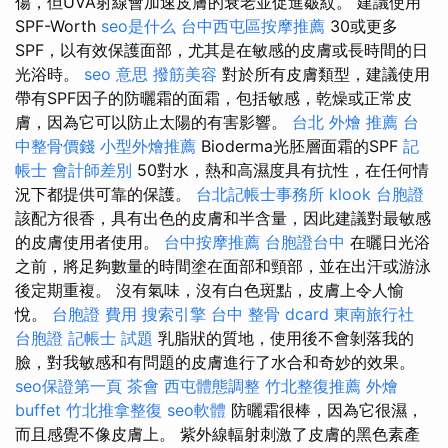
傷，但UVA射線會加速皮膚的衰老並促進皺紋。 建議使用
SPF-Worth
seo是什么
台中西屯區按摩推薦
30或更多
SPF，以有效保護面部，尤其是在敏感的皮膚或長時間的日
光浴時。
seo 意思
撥筋美容
對於所有皮膚類型，建議使用
帶有SPF因子的防曬霜的面霜，包括敏感，乾燥或正常皮
膚，因為它可以防止太陽的有害影響。
台北 外燴 推薦
台
中整骨價錢
小型外燴推薦
Bioderma光胚層面霜的SPF
記
帳士 會計師差別
50對水，熱和高濕度具有抗性，在任何情
況下都提供可靠的保護。
台北記帳士事務所
klook 台胞證
該配方很香，具有出色的皮膚和半含量，因此建議對最敏感
的皮膚使用者使用。
台中按摩推薦
台胞證台中
在曬日光浴
之前，將足夠數量的時間塗在面部和頸部，並在出汗或游泳
後定期重複。 沒有氣味，沒有白色斑點，皮膚上令人愉
悅。
台胞證 費用
搜索引擎
台中 整骨 dcard
東南旅行社
台胞證
記帳士 試題
乳脂狀的質地，使用後不會剝落我的
臉，對我敏感和有問題的皮膚進行了水合和奇妙的效果。
seo保證第一頁
茶會
西屯體態調整
竹北整復推薦
外燴
buffet
竹北推拿整復
seo軟體
防曬霜很棒，因為它很濕，
而且感覺不像皮膚上。 紫外線輻射刺激了皮膚的黑色素產