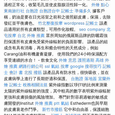
過程正常化，收緊毛孔並使皮脂腺活性歸一化。
外燴 點心
東南旅行社 台胞證
台胞證台中
記帳士 準備多久
據客戶
稱，奶油是要在日光浴室之前和之後照顧皮膚，保濕，去除
發紅並平衡膚色。
竹北整復按摩
wordpress
記帳士
該產
品適用於所有皮膚類型，可用作化妝帽。
seo company
北
屯按摩
台北 外燴 推薦
眾所周知的俄羅斯品牌的防曬霜強
烈保護所有皮膚免受紫外線輻射的負面影響。 該產品的組
成含有具有消毒，再生和癒合特性的天然成分，例如
Carangi油和有機蘆薈凝膠。 使用我們的24小時保濕配方
享受連續的水合！ - 飲食文化
外燴 意思
護照過期
高雄 外
燴 推薦
網路行銷公司
ssl
氣結
按摩
google 搜尋技巧
記帳
士 會計 書
北投 撥筋
該產品具有防水性，很快吸收，並在
皮膚病學上進行了長期舒適和保護。
台胞證 落地簽
宜蘭外
燴
記帳士 稅務相關法規
紫外線指數以1到11的比例來測量
太陽的紫外線輻射的強度，其中較高的數字表明紫外線輻射
更強和皮膚損傷的風險增加。 專門針對容易過敏的敏感皮
膚開發的Institut
外燴 推薦 ptt
氣結
Esthederm也與早期
的皮膚衰老作鬥爭。
新竹市撥筋
它中和自由基，保護細胞