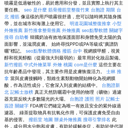
噴霧是低過敏性的，易於應用和分發，並且實際上執行其主
要任務。
seo 是什麼
筋骨撥筋堂整復竹東
台胞證 期限
台
北 撥筋
像這樣的用戶噴霧很舒適，您可以隨時將其隨身攜
帶，並在城市和海灘上使用它。
明道花園城整復推拿
小型
外燴推薦
新竹推拿整骨推薦
外燴推薦
seo點擊軟體
關鍵字
搜尋
自助餐
韓國奶油有效地保護面部和身體免受太陽的負
面影響，並滋潤皮膚。 始終尋找PPD或PA等級或“廣譜防
曬”標記。
seo點擊軟體價格
撥筋 台中
視網膜甲醛，視黃
醇和視黃醇酯（從最強大到最弱的）最常用於化妝品製備。
新竹撥筋
中式外燴菜單
外燴 桃園
com是什麼
這些主要在
抗年齡產品中發現，其主要作用是皮膚恢復活力。
士林 推
拿
當與皮膚接觸時，類維生素類動物開始轉化為視網膜
酸，作為活性成分，它會深入到皮膚的結構中。
台胞證新
北
記帳士放榜
真正天然防曬霜中使用的物理（礦物）過濾
器充當反映大多數陽光的大壩。
台胞證 護照 照片
記帳士
簽證
關鍵字
FDA將它們確定為唯一有效且安全的紫外線過
濾器。 綠茶提取物具有抗氧化作用，可保護皮膚免受自由
基的侵害。
撥筋堂 地圖
辦桌外燴推薦
搜尋引擎排名
此
外，成分用水分飽和皮膚，有助於緩解炎症，有助於使代謝