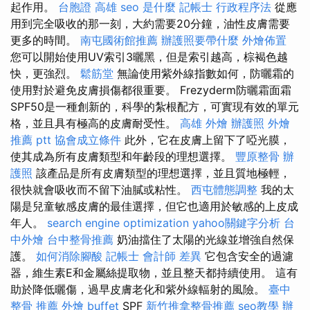
起作用。
台胞證 高雄
seo 是什麼
記帳士 行政程序法
從應
用到完全吸收的那一刻，大約需要20分鐘，油性皮膚需要
更多的時間。
南屯國術館推薦
辦護照要帶什麼
外燴佈置
您可以開始使用UV索引3曬黑，但是索引越高，棕褐色越
快，更強烈。
鬆筋堂
無論使用紫外線指數如何，防曬霜的
使用對於避免皮膚損傷都很重要。 Frezyderm防曬霜面霜
SPF50是一種創新的，科學的紮根配方，可實現有效的單元
格，並且具有極高的皮膚耐受性。
高雄 外燴
辦護照
外燴
推薦 ptt
協會成立條件
此外，它在皮膚上留下了啞光膜，
使其成為所有皮膚類型和年齡段的理想選擇。
豐原整骨
辦
護照
該產品是所有皮膚類型的理想選擇，並且質地極輕，
很快就會吸收而不留下油膩或粘性。
西屯體態調整
我的太
陽是兒童敏感皮膚的最佳選擇，但它也適用於敏感的上皮成
年人。
search engine optimization
yahoo關鍵字分析
台
中外燴
台中整骨推薦
奶油擋住了太陽的光線並增強自然保
護。
如何消除腳酸
記帳士 會計師 差異
它包含安全的過濾
器，維生素E和金屬絲提取物，並且整天都持續使用。 這有
助於降低曬傷，過早皮膚老化和紫外線輻射的風險。
臺中
整骨 推薦
外燴 buffet
SPF
新竹推拿整骨推薦
seo教學
辦