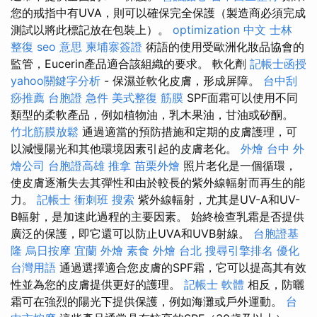
您的戒指中有UVA，則可以確保完全保護（製造商必須完成
測試以將此標記放在包裝上）。
optimization 中文
士林
整復
seo 意思
柬埔寨簽證
術語的使用受歐洲化妝品協會的
監管，Eucerin產品適合該組織的要求。 軟化劑
記帳士函授
yahoo關鍵字分析
- 保濕並軟化皮膚，形成屏障。
台中刮
痧推薦
台胞證 急件
美式整復 筋膜
SPF面霜可以使用不同
類型的柔軟產品，例如植物油，乳木果油，甘油或矽酮。
竹北筋膜放鬆
通過適當的預防措施和定期的皮膚護理，可
以減慢陽光和其他環境因素引起的皮膚老化。
外燴 台中
外
燴公司
台胞證高雄
推拿
苗栗外燴
照片老化是一個循環，
使皮膚逐漸失去其彈性和由於較長的紫外線輻射而再生的能
力。
記帳士 衝刺班
搜索
紫外線輻射，尤其是UV-A和UV-
B輻射，是加速此過程的主要因素。 始終檢查乳霜是否提供
廣泛的保護，即它還可以防止UVA和UVB射線。
台胞證基
隆
烏日按摩
宜蘭 外燴
素食 外燴 台北
搜尋引擎排名
優化
台灣用語
通過選擇適合您皮膚的SPF霜，它可以提高其有效
性並為您的皮膚提供更好的護理。
記帳士 軟體
相反，防曬
霜可在強烈的陽光下提供保護，例如海灘或戶外運動。
台