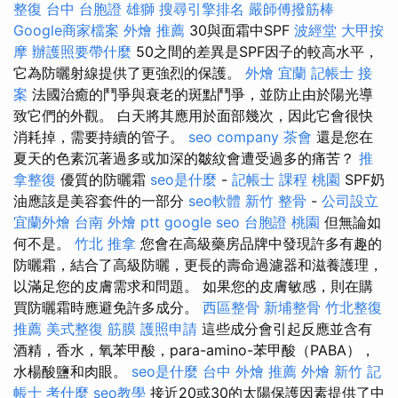
整復 台中
台胞證 雄獅
搜尋引擎排名
嚴師傅撥筋棒
Google商家檔案
外燴 推薦
30與面霜中SPF
波經堂
大甲按
摩
辦護照要帶什麼
50之間的差異是SPF因子的較高水平，
它為防曬射線提供了更強烈的保護。
外燴 宜蘭
記帳士 接
案
法國治癒的鬥爭與衰老的斑點鬥爭，並防止由於陽光導
致它們的外觀。 白天將其應用於面部幾次，因此它會很快
消耗掉，需要持續的管子。
seo company
茶會
還是您在
夏天的色素沉著過多或加深的皺紋會遭受過多的痛苦？
推
拿整復
優質的防曬霜
seo是什麼
-
記帳士 課程 桃園
SPF奶
油應該是美容套件的一部分
seo軟體
新竹 整骨
-
公司設立
宜蘭外燴
台南 外燴 ptt
google seo
台胞證 桃園
但無論如
何不是。
竹北 推拿
您會在高級藥房品牌中發現許多有趣的
防曬霜，結合了高級防曬，更長的壽命過濾器和滋養護理，
以滿足您的皮膚需求和問題。 如果您的皮膚敏感，則在購
買防曬霜時應避免許多成分。
西區整骨
新埔整骨
竹北整復
推薦
美式整復 筋膜
護照申請
這些成分會引起反應並含有
酒精，香水，氧苯甲酸，para-amino-苯甲酸（PABA），
水楊酸鹽和肉眼。
seo是什麼
台中 外燴 推薦
外燴 新竹
記
帳士 考什麼
seo教學
接近20或30的太陽保護因素提供了中