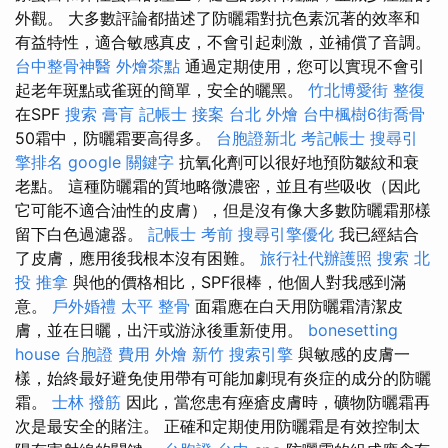
外觀。 大多數評論都描述了防曬霜對抗色素沉著的效率和
有益特性，適合敏感真皮，不會引起刺激，並補償了音調。
台中整骨神醫
外燴茶點
通過定期使用，您可以實現不會引
起老年斑點或雀斑的簡單，安全的曬黑。
竹北博愛街 整復
在SPF
搜索
膏肓
記帳士 接案
台北 外燴
台中楓樹6街喬骨
50霜中，防曬霜要高得多。
台胞證新北
考記帳士
搜尋引
擎排名
google 關鍵字
抗氧化劑可以很好地預防皺紋和衰
老點。 這種防曬霜的質地略微濃密，並且有些吸收（因此
它可能不適合油性的皮膚），但是沒有像大多數防曬霜那樣
留下白色過濾器。
記帳士 考前
搜尋引擎優化
我已經結合
了皮膚，應用後我根本沒有困難。
旅行社代辦護照
搜索
北
投 推拿
與他的價格相比，SPF很棒，他個人對我感到滿
意。
戶外婚禮
太平 整骨
面霜應在白天用防曬霜清潔皮
膚，並在日曬，出汗或游泳後重新使用。
bonesetting
house
台胞證 費用
外燴 新竹
搜索引擎
與敏感的皮膚一
樣，始終最好避免使用帶有可能加劇現有炎症的成分的防曬
霜。
士林 撥筋
因此，當您患有痤瘡皮膚時，礦物防曬霜再
次是最安全的賭注。 正確和定期使用防曬霜是有效控制太