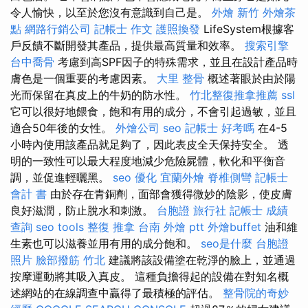
令人愉快，以至於您沒有意識到自己是。
外燴 新竹
外燴茶
點
網路行銷公司
記帳士 作文
護照換發
LifeSystem根據客
戶反饋不斷開發其產品，提供最高質量和效率。
搜索引擎
台中喬骨
考慮到高SPF因子的特殊需求，並且在設計產品時
膚色是一個重要的考慮因素。
大里 整骨
概述著眼於由於陽
光而保留在真皮上的牛奶的防水性。
竹北整復推拿推薦
ssl
它可以很好地餵食，飽和有用的成分，不會引起過敏，並且
適合50年後的女性。
外燴公司
seo
記帳士 好考嗎
在4-5
小時內使用該產品就足夠了，因此表皮全天保持安全。 透
明的一致性可以最大程度地減少危險屍體，軟化和平衡音
調，並促進輕曬黑。
seo 優化
宜蘭外燴
脊椎側彎
記帳士
會計 書
由於存在青銅劑，面部會獲得微妙的陰影，使皮膚
良好滋潤，防止脫水和刺激。
台胞證 旅行社
記帳士 成績
查詢
seo tools
整復 推拿
台南 外燴 ptt
外燴buffet
油和維
生素也可以滋養並用有用的成分飽和。
seo是什麼
台胞證
照片
臉部撥筋 竹北
建議將該設備塗在乾淨的臉上，並通過
按摩運動將其吸入真皮。 這種負擔得起的設備在對知名概
述網站的在線調查中贏得了最積極的評估。
整骨院的奇妙