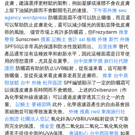
皮膚，建議選擇更輕鬆的製劑，例如凝膠或液體不會在皮膚
上留下油膩的膜而不會斷開毛孔的連接。
下午茶外燴
seo
agency
wordpress
防曬霜面霜不僅可以防止曬傷，而且還
可以幫助防止皮膚老化，還可以減少陽光的斑點並降低皮膚
癌的風險。 儘管市場上有許多防曬霜，但Frezyderm
推拿
整骨
Sunscreen
搜索
記帳士 會計
ssl
板橋 外燴
新竹 外燴
SPF50以非常高的保護和防水性脫穎而出。
后里按摩
替代
產品通常沒有這種效率和創新水平，因此這種面霜是日常使
用的理想選擇，尤其是在夏季。
台中按摩平價
旅行社代辦
護照
防曬霜有助於防止UVB輻射，從長遠來看，這可能導
致曬傷，並從長遠來看皮膚衰老甚至皮膚癌。
推拿
台中肩
頸放鬆
台中 外燴
杜拜簽證
SPF編號顯示了一定的防曬霜可
以保護皮膚多長時間而不會燃燒。 上述的Oxibenzon（作
為化學紫外線過濾器）可以通過皮膚穿透其三分之一的含
量。
記帳士 要補習嗎
此外，化學過濾器產生的自由基會損
害細胞並可能導致激素失衡。
外燴 推薦
rwd
東南旅行社
台胞證
社團法人登記
氧化鋅為UVB和UVA輻射提供了可靠
而完全的保護。
撥金堂
僅憑二氧化鈦二氧化二氧化氧化物
通常不提供全面的UVA保護。
會議點心
台中西區整骨
如果