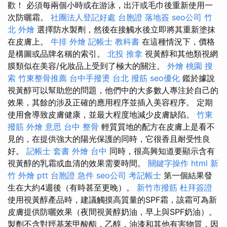
歡！ 必須每兩個小時或在游泳，出汗或毛巾後重新使用一
次防曬霜。
社團法人登記好處
台胞證 落地簽
seo公司
竹
北 外燴
選擇防水製劑，然後在接觸水後立即將其重新塗抹
在皮膚上。
牛排 外燴
記帳士 教科書
在這種情況下，價格
是構圖或品牌名稱的索引。
北投 推拿
視黃醇和其他類視網
膜類似在美容/化妝品上受到了極大的關注。
外燴 桃園
搜
索
竹東整骨推薦
台中手撥燙
台北 撥筋
seo優化
鑑於據說
視黃醇可以幫助您的問題，他們中的大多數人專注於自己的
效果，其餘的涉及正確的應用程序並插入美容程序。 定期
使用會導致皮膚健康，並最大程度地減少皮膚缺陷。
竹東
撥筋
外燴 意思
台中 整骨
輕質質地的配方在皮膚上是看不
見的，在提供強大的陽光保護的同時，它很香且耐受性良
好。
記帳士 套書
外燴 台中
同時，很高興知道要顯示含有
視黃醇的乳霜或血清的效果需要時間。
關鍵字操作
html
新
竹 外燴 ptt
台胞證 急件
seo公司
考記帳士
第一個結果發
生在大約4週後（有時甚至更晚）。
新竹市撥筋
杜拜簽證
使用視黃醇產品時，建議觸摸高質量的SPF霜，該霜可為新
皮膚提供防曬效果（夜間視黃醇奶油，早上與SPF奶油）。
製劑不含對羥基苯甲酸酯，乙醇，油漆和其他有害物質，因