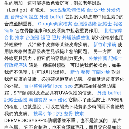
生的增加，這可能導致色素沉著，例如老年斑點
（Lentigo）和雀斑。
seo點擊軟體價格
台北外燴
外燴佈
置
台灣公司設立
外燴 buffet
它對於人類皮膚中維生素D的
合成至關重要。
Google商家檔案
台胞證基隆
記帳士 報名
簡章
它在骨骼健康和免疫系統中起著重要作用。
北屯按摩
台北 推拿
台胞證 護照 照片
外埔筋膜整復
紫外線輻射也用
於輕療中，以治療牛皮癬等某些皮膚疾病。
新竹市撥筋
使
用該表格對產品發表意見或提出您的問題。 另一方面，紫
外線更具活力，但它們的穿透能力更少。
外燴推薦
記帳士
行政程序法
這是一種輻射類型，可以使我們被褐色，如果
我們不保護，則可以引起燃燒。
新竹 整復
宜蘭外燴
對於
我們皮膚的健康，必須確保適當的防曬，從而延遲皮膚老化
的外觀。
台中整骨神醫
local seo
您應該始終檢查防曬
霜，SPF類別以及產品具有UVA保護的信號。
外燴 buffet
記帳士函授
泰國簽證
seo 優化
它顯示了產品防止UVB輻射
的程度，也就是說，可以在陽光下花費多少時間而不會燃燒
我們的皮膚。
搜尋引擎
北屯 整骨
搜索
DERMEDICS®SPF15防曬霜並不重，也不是油膩的，葉片
白色層。 它不會刺激，也不會隱藏毛孔，而且穿它是如此