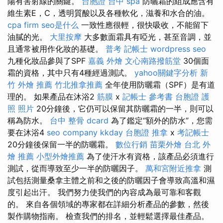
陽有害射線的關鍵。
台胞證
台中 spa
防曬霜的組成應含有
維生素E，C，透明質酸以及各種軟化，滋養和水合的油。
cpa firm
seo是什么
一致性應很輕，很快吸收，不能留下
油膩的光。
大里按摩
大多數面霜具有啞光，甚至音調，並
且通常被用作化妝的基礎。
普考 記帳士
wordpress seo
九種化妝品參與了SPF
嘉義 外燴
文心南路撥筋堂
30個面
霜的資格，其中只有4種經過測試。
yahoo關鍵字分析
新
竹 外燴 推薦
竹北推拿推薦
全年使用防曬霜（SPF）是有道
理的。 如果產品在沐浴2
筋膜
x
記帳士 參考書
台胞證 護
照 照片
20分鐘後，它仍可以保留其防曬霜的一半，則可以
稱為防水。
台中 整骨 dcard
為了鑑定“額外的防水”，您需
要在沐浴4
seo company
kkday 台胞證
推拿
x
考記帳士
20分鐘後保留一半的防曬霜。
數位行銷
苗栗外燴
台北 外
燴 推薦
小型外燴推薦
為了使汗水有資格，該產品必須進行
測試，從而導致至少一半的防曬因子。
萬和宮附近推拿
測
試包括測量桑拿主體之前和之後的防曬因子會導致高溫和濕
度引起出汗。 我們努力使我們的內容成為最可靠和客觀
的。 來自各個領域的專家都在詳細分析產品的參數，然後
製作購物指南。 檢查我們的排名，並輕鬆選擇最佳產品。