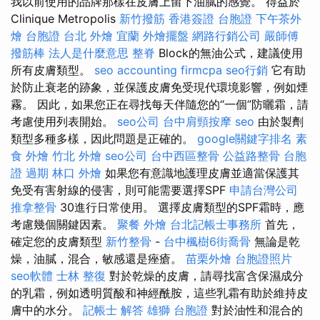
我以前使用的品牌那樣在皮膚上留下油膩的感覺。 得益於
Clinique Metropolis
新竹撥筋
香港簽證 台胞證
下午茶外
燴
台胞證 台北
外燴 宜蘭
外燴擺盤
網路行銷公司
嚴師傅
撥筋棒
法人是什麼意思
整脊
Block的無油公式，建議使用
所有皮膚類型。
seo
accounting firmcpa
seo行銷
它有助
於防止衰老的跡象，並保護皮膚免受現代環境影響，例如煙
霧。 因此，如果您正在尋找每天伴隨您的“一個”防曬霜，請
考慮使用列表開始。
seo公司
台中肩頸按摩
seo
由於製劑
類型多種多樣，因此問題是正確的。
google關鍵字排名
素
食 外燴
竹北 外燴
seo公司
台中西區整骨
公益路整骨
台胞
證 過期
林口 外燴
如果您有意識地護理皮膚並適當保護其
免受有害射線的侵害，則可能需要選擇SPF
申請台灣公司
推拿整骨
30進行日常使用。 選擇皮膚類型的SPF霜時，應
考慮幾個關鍵因素。
聚餐 外燴
台北記帳士事務所
首先，
確定您的皮膚類型
新竹整骨
-
台中楓樹6街喬骨
無論是乾
燥，油膩，混合，敏感還是痤瘡。
苗栗外燴
台胞證照片
seo軟體
士林 整復
對於乾燥的皮膚，請尋找富含保濕成分
的乳霜，例如透明質酸和神經酰胺，這些乳霜有助於維持皮
膚中的水分。
記帳士 解答
雄獅 台胞證
對於油性和混合的