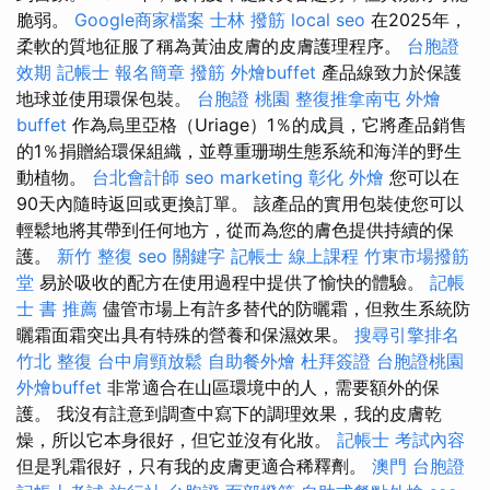
脆弱。
Google商家檔案
士林 撥筋
local seo
在2025年，
柔軟的質地征服了稱為黃油皮膚的皮膚護理程序。
台胞證
效期
記帳士 報名簡章
撥筋
外燴buffet
產品線致力於保護
地球並使用環保包裝。
台胞證 桃園
整復推拿南屯
外燴
buffet
作為烏里亞格（Uriage）1％的成員，它將產品銷售
的1％捐贈給環保組織，並尊重珊瑚生態系統和海洋的野生
動植物。
台北會計師
seo marketing
彰化 外燴
您可以在
90天內隨時返回或更換訂單。 該產品的實用包裝使您可以
輕鬆地將其帶到任何地方，從而為您的膚色提供持續的保
護。
新竹 整復
seo 關鍵字
記帳士 線上課程
竹東市場撥筋
堂
易於吸收的配方在使用過程中提供了愉快的體驗。
記帳
士 書 推薦
儘管市場上有許多替代的防曬霜，但救生系統防
曬霜面霜突出具有特殊的營養和保濕效果。
搜尋引擎排名
竹北 整復
台中肩頸放鬆
自助餐外燴
杜拜簽證
台胞證桃園
外燴buffet
非常適合在山區環境中的人，需要額外的保
護。 我沒有註意到調查中寫下的調理效果，我的皮膚乾
燥，所以它本身很好，但它並沒有化妝。
記帳士 考試內容
但是乳霜很好，只有我的皮膚更適合稀釋劑。
澳門 台胞證