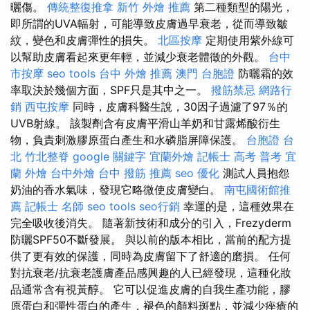
曬傷。
傳統整復推拿
新竹 外燴 推薦
第二種類型的陽光，
即所謂的UVA輻射，可能導致皮膚過早衰老，從而導致皺
紋，變色和皮膚彈性的損失。
北區按摩
定期使用紫外線可
以幫助皮膚看起來更年輕，並減少衰老體徵的外觀。
台中
市按摩
seo tools
台中 外燴 推薦
澳門 台胞證
防曬霜的效
率取決於幾個方面，SPF只是其中之一。
撥筋禁忌
網路行
銷
西屯按摩
同時，皮膚科醫生說，30因子過濾了97％的
UVB射線。 該製劑含有皮膚平滑山羊奶和甘露烯酸衍生
物，負責刺激膠原蛋白產生和水磷脂屏障保護。
台胞證 台
北
竹北整脊
google 關鍵字
宜蘭外燴
記帳士 高考 普考
宜
蘭 外燴
台中外燴
台中 撥筋 推薦
seo 優化
測試人員抱怨
奶油的香水氣味，發現它略微使皮膚變白。
南屯國術館推
薦
記帳士 名師
seo tools
seo行銷
幸運的是，這種效果在
完全吸收後消失。 隨著新技術和成分的引入，Frezyderm
防曬SPF50不斷發展。 與以前的版本相比，當前的配方提
供了更有效的保護，同時為皮膚留下了舒適的磨損。 任何
對抗衰老/抗衰老護膚產品感興趣的人已經發現，這種化妝
品通常含有視黃醇。 它可以促進皮膚的自我生產功能，膠
原蛋白和彈性蛋白的產生，褪色的顏料斑點，並減少痤瘡的