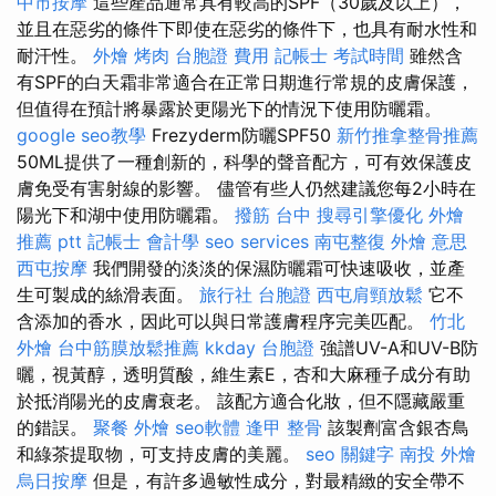
中市按摩
這些產品通常具有較高的SPF（30歲及以上），
並且在惡劣的條件下即使在惡劣的條件下，也具有耐水性和
耐汗性。
外燴 烤肉
台胞證 費用
記帳士 考試時間
雖然含
有SPF的白天霜非常適合在正常日期進行常規的皮膚保護，
但值得在預計將暴露於更陽光下的情況下使用防曬霜。
google seo教學
Frezyderm防曬SPF50
新竹推拿整骨推薦
50ML提供了一種創新的，科學的聲音配方，可有效保護皮
膚免受有害射線的影響。 儘管有些人仍然建議您每2小時在
陽光下和湖中使用防曬霜。
撥筋 台中
搜尋引擎優化
外燴
推薦 ptt
記帳士 會計學
seo services
南屯整復
外燴 意思
西屯按摩
我們開發的淡淡的保濕防曬霜可快速吸收，並產
生可製成的絲滑表面。
旅行社 台胞證
西屯肩頸放鬆
它不
含添加的香水，因此可以與日常護膚程序完美匹配。
竹北
外燴
台中筋膜放鬆推薦
kkday 台胞證
強譜UV-A和UV-B防
曬，視黃醇，透明質酸，維生素E，杏和大麻種子成分有助
於抵消陽光的皮膚衰老。 該配方適合化妝，但不隱藏嚴重
的錯誤。
聚餐 外燴
seo軟體
逢甲 整骨
該製劑富含銀杏鳥
和綠茶提取物，可支持皮膚的美麗。
seo 關鍵字
南投 外燴
烏日按摩
但是，有許多過敏性成分，對最精緻的安全帶不