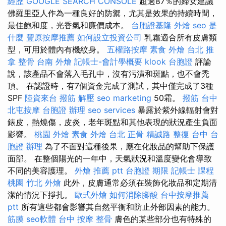
經歷
GOOGLE SEARCH CONSOLE
超過87％的婦女建議
佛羅里亞人作為一種良好的防禦，尤其是效果的持續時間，
最佳飽和度，光香氣和廉價成本。
台胞證基隆
外燴
seo 是
什麼
豐原按摩推薦
如何設立投資公司
乳霜適合所有皮膚類
型，可用於體內有機紋身。
五權路按摩
素食 外燴 台北
推
拿 整骨
台南 外燴
記帳士-會計學概要
klook 台胞證
評論
說，該產品不會落入毛孔中，沒有污漬和斑點，也不會禿
頂。 在認證時，有7個資金完成了測試，其中僅完成了3種
SPF
陸資來台
撥筋 解壓
seo marketing
50霜。
撥筋 台中
北屯按摩
台胞證 辦理
seo services
暴露於紫外線輻射會對
錶皮，熱燒傷，皮炎，老年斑點和其他表現的狀況產生負面
影響。
桃園 外燴
素食 外燴 台北
正骨
精誠路 整復 台中
台
胞證 辦理
為了不面對這種後果，應在化妝品的幫助下保護
面部。 在整個陽光的一年中，天氣狀況和溫度變化會導致
不同的美容護理。
外燴 推薦 ptt
台胞證 期限
記帳士 課程
桃園
竹北 外燴
此外，皮膚通常必須在裝飾化妝品和定期清
潔的情況下掙扎。
歐式外燴
如何消除腳酸
台中按摩推薦
ptt
所有這些都會影響其自然平衡和防止外部因素的能力。
筋膜
seo軟體
台中 按摩 整骨
膚色的某些部分也有特殊的