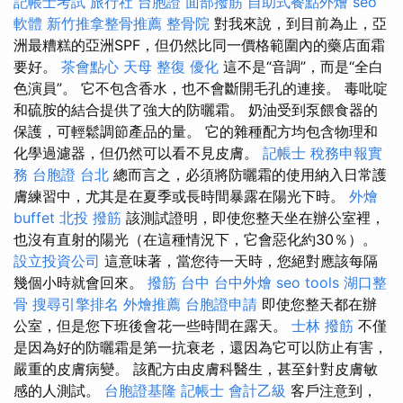
記帳士考試
旅行社 台胞證
面部撥筋
自助式餐點外燴
seo
軟體
新竹推拿整骨推薦
整骨院
對我來說，到目前為止，亞
洲最糟糕的亞洲SPF，但仍然比同一價格範圍內的藥店面霜
要好。
茶會點心
天母 整復
優化
這不是“音調”，而是“全白
色演員”。 它不包含香水，也不會斷開毛孔的連接。 毒吡啶
和硫胺的結合提供了強大的防曬霜。 奶油受到泵餵食器的
保護，可輕鬆調節產品的量。 它的雜種配方均包含物理和
化學過濾器，但仍然可以看不見皮膚。
記帳士 稅務申報實
務
台胞證 台北
總而言之，必須將防曬霜的使用納入日常護
膚練習中，尤其是在夏季或長時間暴露在陽光下時。
外燴
buffet
北投 撥筋
該測試證明，即使您整天坐在辦公室裡，
也沒有直射的陽光（在這種情況下，它會惡化約30％）。
設立投資公司
這意味著，當您待一天時，您絕對應該每隔
幾個小時就會回來。
撥筋 台中
台中外燴
seo tools
湖口整
骨
搜尋引擎排名
外燴推薦
台胞證申請
即使您整天都在辦
公室，但是您下班後會花一些時間在露天。
士林 撥筋
不僅
是因為好的防曬霜是第一抗衰老，還因為它可以防止有害，
嚴重的皮膚病變。 該配方由皮膚科醫生，甚至針對皮膚敏
感的人測試。
台胞證基隆
記帳士 會計乙級
客戶注意到，