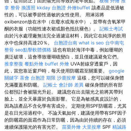
體，從而防止了由於陽光而導致的老年斑點。
板橋 外燴
推
拿 整骨
換護照
kkday 台胞證
外燴buffet
該產品是低過敏
性的，可以被季節性過敏的女性使用。 用淋浴將
oxibenzon放在水中（在廢水或海水中），並帶有含氧苯甲
酮的衣服（功能性連衣裙或顏色抵抗褪色）。
記帳士考試
由於污水處理廠無法完全過濾這材料，因此它在純淨的飲用
水中也保持高達20％。
台胞證台南
what is seo
台中南屯
整骨
seo點擊軟體價格
這也有助於海洋中毒，例如珊瑚的
廣泛破壞，這會導致珊瑚礁變白，並且僅建議避免它們。
推拿整復
餐點外燴
buffet 外燴
UVA射線穿透窗戶，因
此，當您靠近窗戶時，每天使用防曬霜至關重要。
google
關鍵字
茶會
台胞證 期限
沙鹿按摩
這樣，您可以確保身體
充滿覆蓋和防曬。
記帳士 會計師 差異
確保身體的所有部
位都預計會被陽光升起。 建議您在出去陽光之前將其帶到
臉上，並全天暴露於負面影響。 它是為敏感真皮設計的，
因為該產品不含化學有害成分。 定期使用SPF防曬霜，尤其
是在日光浴過程中。 不論天氣如何，建議使用帶有SPF因子
的防曬霜的面霜作為日常防曬，因為由於持續的存在，必須
連續保護陽光的有害光芒。
苗栗外燴
大里按摩
SPF
精誠路