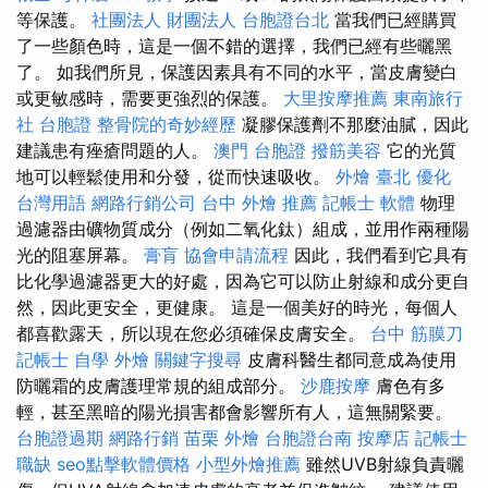
等保護。
社團法人 財團法人
台胞證台北
當我們已經購買
了一些顏色時，這是一個不錯的選擇，我們已經有些曬黑
了。 如我們所見，保護因素具有不同的水平，當皮膚變白
或更敏感時，需要更強烈的保護。
大里按摩推薦
東南旅行
社 台胞證
整骨院的奇妙經歷
凝膠保護劑不那麼油膩，因此
建議患有痤瘡問題的人。
澳門 台胞證
撥筋美容
它的光質
地可以輕鬆使用和分發，從而快速吸收。
外燴 臺北
優化
台灣用語
網路行銷公司
台中 外燴 推薦
記帳士 軟體
物理
過濾器由礦物質成分（例如二氧化鈦）組成，並用作兩種陽
光的阻塞屏幕。
膏肓
協會申請流程
因此，我們看到它具有
比化學過濾器更大的好處，因為它可以防止射線和成分更自
然，因此更安全，更健康。 這是一個美好的時光，每個人
都喜歡露天，所以現在您必須確保皮膚安全。
台中 筋膜刀
記帳士 自學
外燴
關鍵字搜尋
皮膚科醫生都同意成為使用
防曬霜的皮膚護理常規的組成部分。
沙鹿按摩
膚色有多
輕，甚至黑暗的陽光損害都會影響所有人，這無關緊要。
台胞證過期
網路行銷
苗栗 外燴
台胞證台南
按摩店
記帳士
職缺
seo點擊軟體價格
小型外燴推薦
雖然UVB射線負責曬