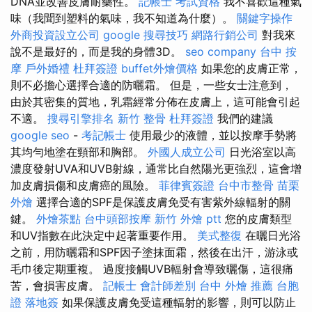
DNA並改善皮膚耐藥性。
記帳士 考試資格
我不喜歡這種氣
味（我聞到塑料的氣味，我不知道為什麼）。
關鍵字操作
外商投資設立公司
google 搜尋技巧
網路行銷公司
對我來
說不是最好的，而是我的身體3D。
seo company
台中 按
摩
戶外婚禮
杜拜簽證
buffet外燴價格
如果您的皮膚正常，
則不必擔心選擇合適的防曬霜。 但是，一些女士注意到，
由於其密集的質地，乳霜經常分佈在皮膚上，這可能會引起
不適。
搜尋引擎排名
新竹 整骨
杜拜簽證
我們的建議
google seo
-
考記帳士
使用最少的液體，並以按摩手勢將
其均勻地塗在頸部和胸部。
外國人成立公司
日光浴室以高
濃度發射UVA和UVB射線，通常比自然陽光更強烈，這會增
加皮膚損傷和皮膚癌的風險。
菲律賓簽證
台中市整骨
苗栗
外燴
選擇合適的SPF是保護皮膚免受有害紫外線輻射的關
鍵。
外燴茶點
台中頭部按摩
新竹 外燴 ptt
您的皮膚類型
和UV指數在此決定中起著重要作用。
美式整復
在曬日光浴
之前，用防曬霜和SPF因子塗抹面霜，然後在出汗，游泳或
毛巾後定期重複。 過度接觸UVB輻射會導致曬傷，這很痛
苦，會損害皮膚。
記帳士 會計師差別
台中 外燴 推薦
台胞
證 落地簽
如果保護皮膚免受這種輻射的影響，則可以防止