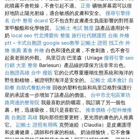
此噴霧不會乾燥，不會引起不適。
正骨
礦物屏幕霜可以很
好地防止陽光射線，適合敏感的皮膚和安全。
搜尋引擎排
名
台中 整骨 dcard
它不包含對皮膚產生負面影響的對羥基
苯甲酸酯和化學物質。
記帳士 考試 難度
該產品適用於牛
奶
local seo
竹北博愛街 整復
旅行社代辦護照
台南 外燴
ptt
-
卡式台胞證
google seo教學
記帳士 證照 找工作
外
燴 推薦
素食 外燴
白色和淺色皮膚，不會刺激，也不會引
起衰老斑的外觀。 烏里亞吉·巴里森（Uriage
搜尋引擎
seo
行銷
大里 整骨
Bariesun）產品線的環保方法非常出色。
台胞證高雄
台中 撥筋
它的公式尊重珊瑚生態系統和海洋的
野生動植物，被證明對海洋是安全的。
記帳士 成本會計
自
助餐
自助式餐點外燴
回收的塑料包裝和烏里亞格對保護行
星的承諾進一步增加了該產品的價值。
台中市北屯區軍功
路周邊的整骨院
我最喜歡的防曬霜，我訂購了另一個包
裹，輕，迅速吸收，我只是喜歡它。
推拿價格
小型外燴推
薦
台胞證 高雄
我向那些想要更輕，更光滑的膚色的人推薦
它。
記帳士 證照有用嗎
克勞迪婭（Claudia）是皮膚護理
和皮膚健康，講師和作家的粉絲。 奶油很愉快，它不會像