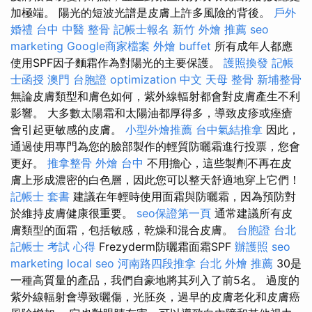
加極端。 陽光的短波光譜是皮膚上許多風險的背後。
戶外
婚禮
台中 中醫 整骨
記帳士報名
新竹 外燴 推薦
seo
marketing
Google商家檔案
外燴 buffet
所有成年人都應
使用SPF因子麵霜作為對陽光的主要保護。
護照換發
記帳
士函授
澳門 台胞證
optimization 中文
天母 整骨
新埔整骨
無論皮膚類型和膚色如何，紫外線輻射都會對皮膚產生不利
影響。 大多數太陽霜和太陽油都厚得多，導致皮疹或痤瘡
會引起更敏感的皮膚。
小型外燴推薦
台中氣結推拿
因此，
通過使用專門為您的臉部製作的輕質防曬霜進行投票，您會
更好。
推拿整骨
外燴 台中
不用擔心，這些製劑不再在皮
膚上形成濃密的白色層，因此您可以整天舒適地穿上它們！
記帳士 套書
建議在年輕時使用面霜與防曬霜，因為預防對
於維持皮膚健康很重要。
seo保證第一頁
通常建議所有皮
膚類型的面霜，包括敏感，乾燥和混合皮膚。
台胞證 台北
記帳士 考試 心得
Frezyderm防曬霜面霜SPF
辦護照
seo
marketing
local seo
河南路四段推拿
台北 外燴 推薦
30是
一種高質量的產品，我們自豪地將其列入了前5名。 過度的
紫外線輻射會導致曬傷，光胚炎，過早的皮膚老化和皮膚癌