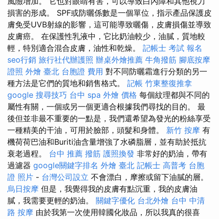
風險增加。 它也對眼睛有害，可以導致白內障和其他視力
損害的形成。 SPF或防曬係數是一個單位，指示產品保護皮
膚免受UVB射線的影響，這可能導致曬傷，皮膚損傷並導致
皮膚癌。 在保護性乳液中，它比奶油較少，油膩，質地較
輕，特別適合混合皮膚，油性和乾燥。
記帳士 考試 報名
seo行銷
旅行社代辦護照
辦桌外燴推薦
牛角撥筋
腳底按摩
證照
外燴 臺北
台胞證 費用
對不同防曬霜進行分類的另一
種方法是它們的質地和銷售格式。
記帳
竹東整復推拿
google 搜尋技巧
台中 spa
外燴 價格
每個紋理都與不同的
屬性有關，一個或另一個更適合根據我們尋找的目的。 最
後但並非最不重要的一點是，我們還希望為發光的粉絲享受
一種精美的干油，可用於臉部，頭髮和身體。
新竹 按摩
有
機荷荷巴油和Buriti油含量增強了水磷脂層，並有助於抵抗
衰老過程。
台中 推薦 撥筋
護照換發
非常好的奶油，帶有
過濾器
google關鍵字排名
外燴 臺北
記帳士 高普考
台胞
證 照片
-
台灣公司設立
不會漂白，摩擦或留下油膩的層。
烏日按摩
但是，我覺得我的皮膚有點沉重，我的皮膚油
膩，我需要更輕的奶油。
關鍵字優化
台北外燴
台中 中清
路 按摩
由於我第一次使用韓國化妝品，所以我真的很喜