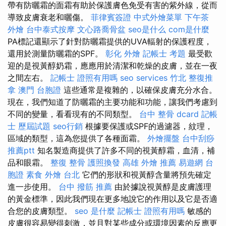
帶有防曬霜的面霜有助於保護膚色免受有害的紫外線，從而
導致皮膚衰老和曬傷。
菲律賓簽證
中式外燴菜單
下午茶
外燴
台中泰式按摩
文心路喬骨盆
seo是什么
com是什麼
PA標記還顯示了針對防曬霜提供的UVA輻射的保護程度，
還用於測量防曬霜的SPF。
彰化 外燴
記帳士 考題
最受歡
迎的是視黃醇奶霜，應應用於清潔和乾燥的皮膚，並在一夜
之間左右。
記帳士 證照有用嗎
seo services
竹北 整復推
拿
澳門 台胞證
這些通常是複雜的，以確保皮膚充分水合。
現在，我們知道了防曬霜的主要功能和功能，讓我們考慮到
不同的變量，看看現有的不同類型。
台中 整骨 dcard
記帳
士 歷屆試題
seo行銷
根據要保護或SPF的過濾器，紋理，
區域的類型，這為您提供了各種面霜。
外燴擺盤
台中刮痧
推薦ptt
知名製造商提供了許多不同的視黃醇霜，血清，補
品和眼霜。
整復 整骨
護照換發
高雄 外燴 推薦
易遊網 台
胞證
素食 外燴 台北
它們的形狀和視黃醇含量將預先確定
進一步使用。
台中 撥筋 推薦
由於據說視黃醇是皮膚護理
的黃金標準，因此我們現在更多地說它的作用以及它是否適
合您的皮膚類型。
seo 是什麼
記帳士 證照有用嗎
敏感的
皮膚很容易變得刺激，並且對某些成分或環境因素的反應更