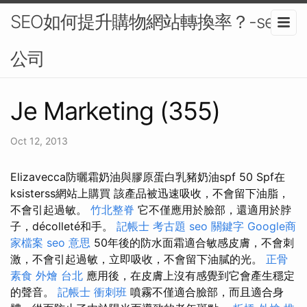
SEO如何提升購物網站轉換率？-seo
公司
Je Marketing (355)
Oct 12, 2013
Elizavecca防曬霜奶油與膠原蛋白乳豬奶油spf 50 Spf在
ksisterss網站上購買 該產品被迅速吸收，不會留下油脂，
不會引起過敏。
竹北整脊
它不僅應用於臉部，還適用於脖
子，décolleté和手。
記帳士 考古題
seo 關鍵字
Google商
家檔案
seo 意思
50年後的防水面霜適合敏感皮膚，不會刺
激，不會引起過敏，立即吸收，不會留下油膩的光。
正骨
素食 外燴 台北
應用後，在皮膚上沒有感覺到它會產生穩定
的聲音。
記帳士 衝刺班
噴霧不僅適合臉部，而且適合身