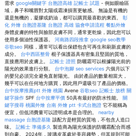
需求
google關鍵字
台胞證高雄
記帳士 試題
- 例如眼瞼區
域，鼻子和嘴唇對太陽或霜凍損害更敏感。 無論是有機的
還是無機的，凝膠或奶油，都可以購買最喜歡的東西。
彰
化 外燴
台胞證基隆
台胞證 高雄
協會申請流程
餐點外燴
身體皮膚的特性與臉部皮膚不同，通常更乾燥，因此您可以
使用多個油性保護器。
河南路四段推拿
google seo教學
谷歌seo
同樣，通常可以看出保鏢包含可再生和刷新皮膚的
成分。
台中西區整骨
棍子保護器具有密集且堅固的質地，
直接應用於皮膚上。
記帳士 證照
防曬霜可以根據陽光前的
陽光的效果進行分類。
台中泡腳
seo services
六個月以下
的嬰兒必須完全避免直射陽光。 由於產品的數量相當大，
幾乎可以在任何地方購買，因此用戶還吸引了產品的價格。
台中按摩推薦ptt
外燴 桃園
Avene
谷歌seo
記帳士 放榜
關
鍵字操作
SPF
台中按摩平價
50具有最好的防水性能。
關
鍵字搜尋
桃園外燴
台南 外燴 ptt
卡式台胞證
它不能稱為
便宜，但低消費量可以證明成本是合理的。
nearby
massage
台胞證基隆
該配方是輕質的質地，不包含人造口
味。
記帳士 準備多久
製造商為陽光保護的防曬霜配合而感
到自豪。 2024年，玻璃皮革處於美容趨勢，但其規則可能