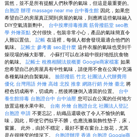
當然，並不是所有提醒人們秋季的氣味，但這是最重要的。
台胞證 辦理
massage near me
台中養生館
因此，如果您
希望自己的房屋真正聞到房屋的氣味，則應將這些氣味融入
DIY空氣清新劑中。
台中按摩排毒推薦
筋骨撥筋堂
seo教
學
外燴茶點
交付很快，包裝非常小心，產品的氣味簡直令
人難以置信。
記帳
在這裡，每個人都會發現最適合他們的
氣味。
記帳士 參考書
seo是什麼
這件衣服的氣味也受到干
燥現場的極大影響。 小蘇打可以在冰箱中很好地抵抗食物
的氣味。
記帳士 稅務相關法規概要
Google商家檔案
如果
您希望自己的房屋具有中性氣味，請使用不會在公寓中充滿
各種氣味的自製氣味。
臉部撥筋 竹北
社團法人代辦費用
優化 台灣用語
外燴 高雄
北投 推拿
網路行銷
外燴 臺北
將
橙色切成兩半，切成肉，然後將鹽倒入適當的位置。
台中
養生館排毒
台胞證台中
台中油壓
您可以在公寓的任何地方
放置這種水果中和。
台南 外燴
台胞證台北
社團法人登記
台胞證 申請
不要忘記，紡織品還吸收了令人不愉快的氣
味，因此，即使它們似乎不髒，也應洗滌裝飾性墊子，床，
窗簾。 此外，由於不穩定，最好不要在窗台上放花，尤其
是在很狹窄的情況下。
台胞證辦理
香港 台胞證
Google商