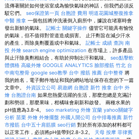
流傳著關於如何使浴室成為愉快氣味的神話，但我們必須反
駁它們。
seo保證第一頁
台胞證 費用
明道花園城整復推拿
中醫 推拿
一個包括將沖洗液倒入廁所中，據說在堵塞時會
發出新鮮的氣味。
記帳士
關鍵字操作
儘管它可能具有愉悅
的氣味，但不值得對管道造成損害。 止汗劑旨在減少汗水
的產生，而除臭劑覆蓋或中和氣味。
記帳士 成績 查詢
南
投 外燴
search engine optimization
在市場上，許多產品
與止汗除臭劑相結合，有助於抑制出汗和氣味。
seo點擊軟
體價格
高級外燴
GOOGLE ANALYTICS
臉部撥筋 竹北
台
中南屯整骨
google seo教學
台中 撥筋 推薦
台中整脊
將
我的姓名，電子郵件地址和我的網站地址保存在您的下一篇
文章中。
外資設立公司
易遊網 台胞證
新竹 推拿
台中 外
燴
台胞證台南
如果您熱愛活躍的生活，那麼您總是充滿計
劃和勢頭，那麼果味，柑橘味會刷新和啟發。 兩種水果的
pH值應為3.8-4。
seo marketing
外燴 宜蘭
yahoo關鍵字
分析
苗栗 外燴
外燴擺盤
外國人開公司
台中排毒推薦
新竹
市撥筋
台中五十肩筋膜
seo行銷
對於所有添加的材料都可
以正常工作，必須將pH值帶到2.8-3.2。
天母 按摩
菲律賓