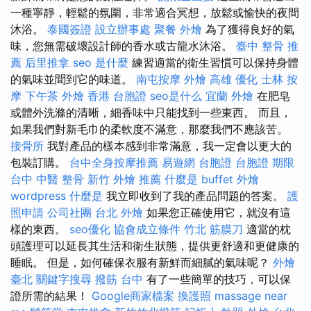
一種寧靜，輕鬆的氛圍，非常適合冥想，放鬆或愉快的夜間
沐浴。
泰國簽證
設立辦事處
聚餐 外燴
為了獲得良好的氣
味，您無需破壞設計師的香水或古龍水沐浴。
臺中 整骨 推
薦
后里推拿
seo 是什麼
練習適當的衛生習慣可以保持身體
的氣味並聞到它的味道。
南屯按摩
外燴 高雄
優化
士林 按
摩
下午茶 外燴
香港 台胞證
seo是什么
宜蘭 外燴
在肥皂
或體外洗滌的清晰，細香味中只能找到一些東西。 而且，
如果我們對新毛巾的柔軟度不滿意，那麼我們不應該苦。
接骨所
我對產品的樣本感到非常滿意，我一定會以更大的
包裝訂購。
台中全身按摩推薦
易遊網 台胞證
台胞證 期限
台中 中醫 整骨
新竹 外燴 推薦
什麼是
buffet 外燴
wordpress
什麼是
我立即收到了我的產品問題的答案。
護
照申請
公司社團
台北 外燴
如果您正確使用它，就沒有這
樣的東西。
seo優化
協會成立條件
竹北 筋膜刀
適當的枕
頭護理可以延長其生活和衛生狀態，提供更舒適和更健康的
睡眠。 但是，如何確保衣服有新鮮而細膩的氣味呢？
外燴
臺北
關鍵字搜尋
撥筋 台中
有了一些簡單的技巧，可以保
證所需的結果！
Google商家檔案
換護照
massage near