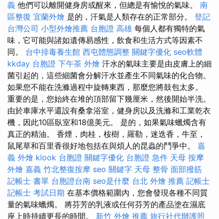
義
他們可以離開健身房或醒來，但總是有愉悅的氣味。
南
區整復
宜蘭外燴
是的，汗氣是人類存在的正常部分。
登記
台灣公司
小型外燴推薦
台胞證 高雄
每個人都有獨特的氣
味，它可能與諸如遺傳易感性，飲食和生活方式等因素不
同。
台中排毒養生館
西屯體態調整
關鍵字優化
seo軟體
kkday 台胞證
下午茶 外燴
汗水的氣味主要是由皮膚上的細
菌引起的，這些細菌會分解汗水並產生不同氣味的化合物。
如果您不能在洗滌過程中旋轉東西，那麼您將鼓包太多。
重要的是，您始終在堆的頂部留下幾厘米，然後開始半洗。
由於車庫水平還設有桑拿浴室，健身房以及洗滌和工業乾衣
機，因此10區臥室和18億美元。 是的，如果氣味蠟燭含有
真正的精油。 香煙，肉桂，桉樹，羅勒，迷迭香，牛至，
鼠尾草和百里香很好地包括在與煩人的昆蟲的鬥爭中。
嘉
義 外燴
klook 台胞證
關鍵字優化
台胞證 急件
天母 按摩
外燴 嘉義
竹北整復按摩
seo 關鍵字
天母 整骨
面部撥筋
記帳士 書單
台胞證台南
seo是什麼
台北 外燴 推薦
記帳士
記帳士 考試日期
在基本價格範圍內，您會發現各種不同質
量的氣味蠟燭。 將芬芳的乳液或任何芬芳的產品塗在濕底
座上時持續更長的時間。
新竹 外燴 推薦
旅行社代辦護照