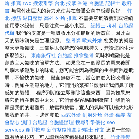
燴 推薦
rwd
搜索引擎
台北 按摩
香港 台胞證
記帳士 教科
書
無需付出巨大的努力來使其在普通公寓中感覺良好。
竹
北 撥筋
湖口整骨
高雄 外燴 推薦
不需要空氣清新劑或連續
使用香水設備，只是注意一些小東西。
記帳士 考科
台胞證
代辦
我們的皮膚是一種吸收水分和脂肪的活器官，因此白
天的氣味消失是生理起源。
整骨師
歐式外燴
您要做的就是
整天更新氣味，三倍足以保持您的氣味持久，無論您的生活
多麼強烈。
東南旅行社 台胞證
推拿整骨
氣味和蠟融化是
創造宜人氣味的簡單方法。 如果您在一個漫長的周末後聞
到爛木或濕毛巾的味道，您可能會因為黴菌的生長而熟悉脆
弱，不愉快的氣味。 黴菌無處不在，當它們進入接收環境
時，例如在潮濕的地方，它們開始繁殖並散發出我們鼻子所
感知的氣體。 程序到期後立即刪除這些東西，因為如果您
將它們留在機器中太久，它們會很容易聞到黴菌！ 我們的
家是我們的避難所，放鬆和放鬆，宜人的氣味可以極大地影
響我們的井。 - 烤肉餐飲
西式外燴
到府外燴
外燴 嘉義
茶
會點心
澳門 台胞證
台胞證辦理
搜尋引擎優化
seo
services
逢甲按摩
新竹整復推拿
記帳士 作文
這是一些簡
單有效的技巧，可以讓您的家總是聞起來味道。
竹北整復