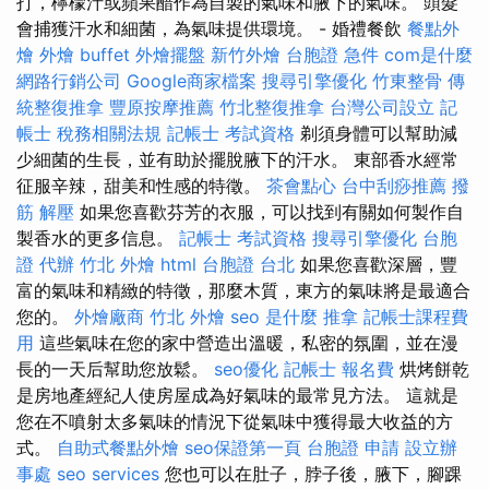
打，檸檬汁或蘋果醋作為自製的氣味和腋下的氣味。 頭髮
會捕獲汗水和細菌，為氣味提供環境。 - 婚禮餐飲
餐點外
燴
外燴 buffet
外燴擺盤
新竹外燴
台胞證 急件
com是什麼
網路行銷公司
Google商家檔案
搜尋引擎優化
竹東整骨
傳
統整復推拿
豐原按摩推薦
竹北整復推拿
台灣公司設立
記
帳士 稅務相關法規
記帳士 考試資格
剃須身體可以幫助減
少細菌的生長，並有助於擺脫腋下的汗水。 東部香水經常
征服辛辣，甜美和性感的特徵。
茶會點心
台中刮痧推薦
撥
筋 解壓
如果您喜歡芬芳的衣服，可以找到有關如何製作自
製香水的更多信息。
記帳士 考試資格
搜尋引擎優化
台胞
證 代辦
竹北 外燴
html
台胞證 台北
如果您喜歡深層，豐
富的氣味和精緻的特徵，那麼木質，東方的氣味將是最適合
您的。
外燴廠商
竹北 外燴
seo 是什麼
推拿
記帳士課程費
用
這些氣味在您的家中營造出溫暖，私密的氛圍，並在漫
長的一天后幫助您放鬆。
seo優化
記帳士 報名費
烘烤餅乾
是房地產經紀人使房屋成為好氣味的最常見方法。 這就是
您在不噴射太多氣味的情況下從氣味中獲得最大收益的方
式。
自助式餐點外燴
seo保證第一頁
台胞證 申請
設立辦
事處
seo services
您也可以在肚子，脖子後，腋下，腳踝