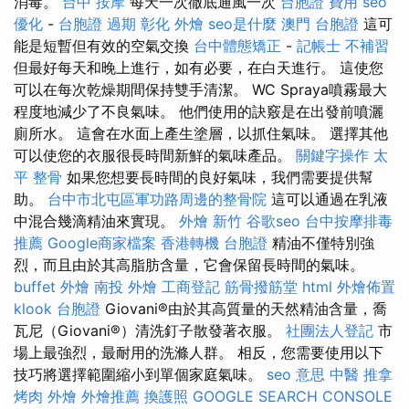
消毒。
台中 按摩
每天一次徹底通風一次
台胞證 費用
seo
優化
-
台胞證 過期
彰化 外燴
seo是什麼
澳門 台胞證
這可
能是短暫但有效的空氣交換
台中體態矯正
-
記帳士 不補習
但最好每天和晚上進行，如有必要，在白天進行。 這使您
可以在每次乾燥期間保持雙手清潔。 WC Spraya噴霧最大
程度地減少了不良氣味。 他們使用的訣竅是在出發前噴灑
廁所水。 這會在水面上產生塗層，以抓住氣味。 選擇其他
可以使您的衣服很長時間新鮮的氣味產品。
關鍵字操作
太
平 整骨
如果您想要長時間的良好氣味，我們需要提供幫
助。
台中市北屯區軍功路周邊的整骨院
這可以通過在乳液
中混合幾滴精油來實現。
外燴 新竹
谷歌seo
台中按摩排毒
推薦
Google商家檔案
香港轉機 台胞證
精油不僅特別強
烈，而且由於其高脂肪含量，它會保留長時間的氣味。
buffet 外燴
南投 外燴
工商登記
筋骨撥筋堂
html
外燴佈置
klook 台胞證
Giovani®由於其高質量的天然精油含量，喬
瓦尼（Giovani®）清洗釘子散發著衣服。
社團法人登記
市
場上最強烈，最耐用的洗滌人群。 相反，您需要使用以下
技巧將選擇範圍縮小到單個家庭氣味。
seo 意思
中醫 推拿
烤肉 外燴
外燴推薦
換護照
GOOGLE SEARCH CONSOLE