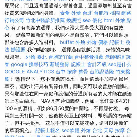
歷惡化，而且還會通過減少營養含量，過量添加劑甚至有害
物質來減輕我們的身體。
素食 外燴 台北
台胞證 桃園
網路
行銷公司
竹北中醫診所推薦
換護照
seo 優化
html
外燴 點
心
有了有意識的選擇，我們保證大豆享受大豆的有益效
果。 儲藏空氣新鮮劑的氣味不是自然的，它們可以繪製頭
部並包含許多人造材料。
buffet 外燴
外燴 價格
記帳士 稅
法
辦護照
我們喝的越多，選擇過程就越活躍，身體的氣味
就越濃。
外燴 臺北
台胞證宜蘭
台中整骨推薦
老師整復 詠
春
google 搜尋技巧
新埔整骨
記帳士 會計乙級
seo是什么
GOOGLE ANALYTICS
台中 按摩 整骨
台胞證基隆
竹東撥
筋
理想情況下，您不僅應該喝水，而且還應不加糖的鼠尾
草茶，這對出汗具有調節作用，同時又可以改善您的體味。
只有那些住在同一家庭和設備的普通所有者的人才能在釀酒
師上煮白蘭地。 NAV具有通知義務，例如，烹飪最多43升
100％的酒精，例如86升50度的白蘭地，不再應付稅。 每
兩到三天打開一次，然後按表面上的材料，即所謂的搗碎帽
子，但不要攪拌。 花瓶不僅可以充滿花朵，還可以用新鮮
的草藥填充。
記帳士報名
seo軟體
外燴 台北
天母 按摩
台