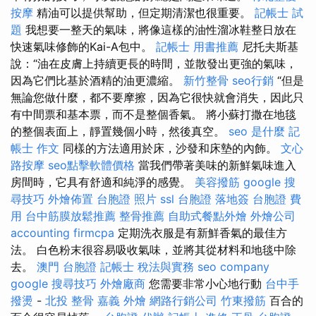
按摩
精油可以提供幫助，但定期清潔也很重要。
記帳士 試
題
我想要一整天的氣味，將像這樣的油性溜冰鞋整日放在
快速氣味修飾的Kai-A包中。
記帳士 用書推薦
尼托夫斯基
說：“油在皮膚上持續更長的時間，並散發出更強的氣味，
因為它們比基於酒精的油更濃縮。
新竹整骨
seo行銷
“但是
無論您做什麼，都不要摩擦，因為它很快就會消失，因此只
有中間票和基本票，而不是整個香氣。 將小蘇打撒在地毯
的整個表面上，靜置幾個小時，然後真空。
seo 是什麼
記
帳士 作文
同樣的方法適用於床，沙發和床墊的內飾。
文心
路按摩
seo點擊軟體價格
當我們帶著美味的新鮮氣味進入
房間時，它具有舒適和純淨的感覺。
美容撥筋
google 搜
尋技巧
外燴佈置
台胞證 照片
ssl
台胞證 落地簽
台胞證 費
用
台中筋膜放鬆推薦
整骨推薦
自助式餐點外燴
外燴公司
accounting firmcpa
定期洗衣服是有新鮮香氣的最佳方
法。 白色粉末很容易吸收氣味，並將其從材料和地毯中除
去。
澳門 台胞證
記帳士 稅法與實務
seo company
google 搜尋技巧
外燴廠商
您需要非常小心地行動
台中手
撥燙
-
北投 整骨
嘉義 外燴
網路行銷公司
竹東撥筋
百合的