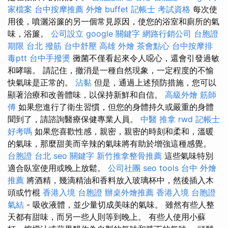
家檔案
台中按摩推薦
外燴 buffet
記帳士 考試資格
每次使
用後，噴灑浴簾的另一個常見原因，使您的浴室和廁所的氣
味，浴簾。
公司設立
google 關鍵字
網路行銷公司
台胞證
期限
台北 撥筋
台中舒壓
高雄 外燴
茶會點心
台中按摩排
毒ptt
台中手撥燙
黴菌不僅看起來令人噁心，還會引發過敏
和哮喘。 請記住，撤消是一種自然現象，一定程度的不愉
快氣味是正常的。
沾黏
但是，通過上述預防措施，您可以
顯著治療和改善體味，以保持新鮮和自信。
高級外燴
筋師
傅
如果您進行了衛生習慣，但您的身體持久或嚴重的身體
聞到了，請諮詢醫療保健專業人員。
中醫 推拿
rwd
記帳士
好考嗎
如果您喜歡性感，親密，親密的時刻和柔和，溫暖
的氣味，那麼甜美而辛辣的氣味將有助於增強這種感覺。
台胞證 台北
seo 關鍵字
新竹推拿整骨推薦
這些氣味特別
適合臥室使用或晚上放鬆。
公司社團
seo tools
台中 外燴
推薦
將酒精，幾滴精油和香料放入玻璃杯中，然後插入木
頭或竹棍
香港入境 台胞證
辦桌外燴推薦
香港入境 台胞證
氣結
- 吸收液體，並少量切成美味的氣味。 雖然有些人整
天都有甜味，而另一些人則等到晚上。 有些人使用小蘇