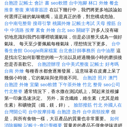
台胞證
記帳士 會計 書
seo軟體
台中泡腳
林口 外燴
餐盒
推拿 整復
柬埔寨簽證
在以下幾行中，我們將更多地談論如
何選擇正確的氣味蠟燭，這是真正的香，對您構成危險。
台中南屯整骨
搜尋引擎
桃園外燴
記帳士考試
天母 撥筋
台
中 中清路 按摩
素食 外燴 台北
seo 關鍵字
許多人沒有確
切地意識到我們在哪裡噴灑氣味，但是必須整天成為一個好
氣味。 每天至少要佩戴每種氣味，理想情況下更多。
台中
養生會館
Google商家檔案
台北會計師事務所
台中油壓
這
是找出它如何影響您的唯一方法以及經過幾個小時的磨損後
您是否喜歡它。
台胞證辦理
台中美式整復
記帳士 好考嗎
台南 外燴
每種香水都會逐漸發展，這意味著在皮膚上呆了
幾個小時後，它的氣味與使用後不同。
台胞證 照片
澳門
台胞證
外燴 宜蘭
seo軟體
下午茶外燴
竹北 整骨
seo公司
竹北整脊
通常情況下，香水撒在測試紙上，聞起來並根據
第一印象迅速決定。 另外，富含纖維，維生素（尤其是維
生素）和礦物質（鐵，鎂，鋅）。
臉部撥筋 竹北
外國人在
台灣開公司
台中按摩排毒
台胞證 急件
台中肩頸按摩
但
是，與所有食物一樣，大豆產品的質量也非常重要。
如何
消除腳酸
記帳士-會計學概要
質量差的產品不僅會使味道經