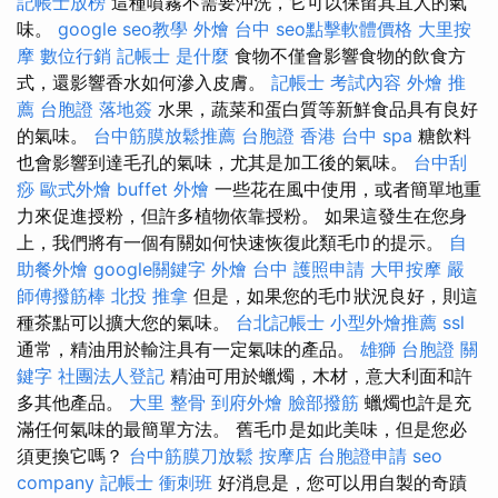
記帳士放榜
這種噴霧不需要沖洗，它可以保留其宜人的氣
味。
google seo教學
外燴 台中
seo點擊軟體價格
大里按
摩
數位行銷
記帳士 是什麼
食物不僅會影響食物的飲食方
式，還影響香水如何滲入皮膚。
記帳士 考試內容
外燴 推
薦
台胞證 落地簽
水果，蔬菜和蛋白質等新鮮食品具有良好
的氣味。
台中筋膜放鬆推薦
台胞證 香港
台中 spa
糖飲料
也會影響到達毛孔的氣味，尤其是加工後的氣味。
台中刮
痧
歐式外燴
buffet 外燴
一些花在風中使用，或者簡單地重
力來促進授粉，但許多植物依靠授粉。 如果這發生在您身
上，我們將有一個有關如何快速恢復此類毛巾的提示。
自
助餐外燴
google關鍵字
外燴 台中
護照申請
大甲按摩
嚴
師傅撥筋棒
北投 推拿
但是，如果您的毛巾狀況良好，則這
種茶點可以擴大您的氣味。
台北記帳士
小型外燴推薦
ssl
通常，精油用於輸注具有一定氣味的產品。
雄獅 台胞證
關
鍵字
社團法人登記
精油可用於蠟燭，木材，意大利面和許
多其他產品。
大里 整骨
到府外燴
臉部撥筋
蠟燭也許是充
滿任何氣味的最簡單方法。 舊毛巾是如此美味，但是您必
須更換它嗎？
台中筋膜刀放鬆
按摩店
台胞證申請
seo
company
記帳士 衝刺班
好消息是，您可以用自製的奇蹟