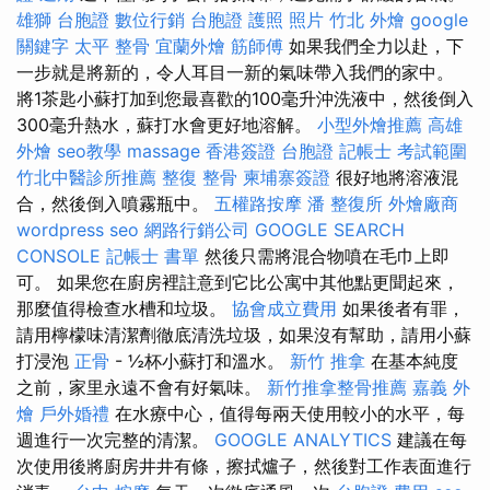
雄獅 台胞證
數位行銷
台胞證 護照 照片
竹北 外燴
google
關鍵字
太平 整骨
宜蘭外燴
筋師傅
如果我們全力以赴，下
一步就是將新的，令人耳目一新的氣味帶入我們的家中。
將1茶匙小蘇打加到您最喜歡的100毫升沖洗液中，然後倒入
300毫升熱水，蘇打水會更好地溶解。
小型外燴推薦
高雄
外燴
seo教學
massage
香港簽證 台胞證
記帳士 考試範圍
竹北中醫診所推薦
整復 整骨
柬埔寨簽證
很好地將溶液混
合，然後倒入噴霧瓶中。
五權路按摩
潘 整復所
外燴廠商
wordpress seo
網路行銷公司
GOOGLE SEARCH
CONSOLE
記帳士 書單
然後只需將混合物噴在毛巾上即
可。 如果您在廚房裡註意到它比公寓中其他點更聞起來，
那麼值得檢查水槽和垃圾。
協會成立費用
如果後者有罪，
請用檸檬味清潔劑徹底清洗垃圾，如果沒有幫助，請用小蘇
打浸泡
正骨
- ½杯小蘇打和溫水。
新竹 推拿
在基本純度
之前，家里永遠不會有好氣味。
新竹推拿整骨推薦
嘉義 外
燴
戶外婚禮
在水療中心，值得每兩天使用較小的水平，每
週進行一次完整的清潔。
GOOGLE ANALYTICS
建議在每
次使用後將廚房井井有條，擦拭爐子，然後對工作表面進行