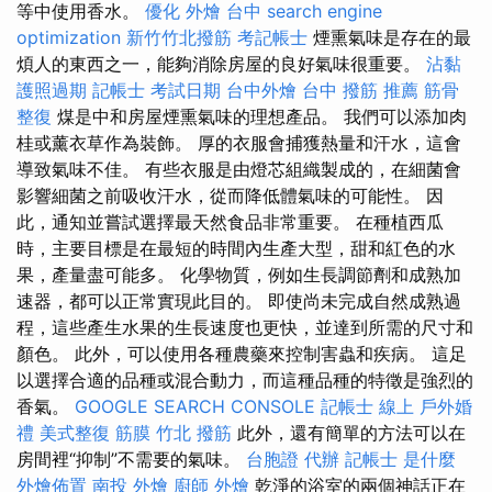
等中使用香水。
優化
外燴 台中
search engine
optimization
新竹竹北撥筋
考記帳士
煙熏氣味是存在的最
煩人的東西之一，能夠消除房屋的良好氣味很重要。
沾黏
護照過期
記帳士 考試日期
台中外燴
台中 撥筋 推薦
筋骨
整復
煤是中和房屋煙熏氣味的理想產品。 我們可以添加肉
桂或薰衣草作為裝飾。 厚的衣服會捕獲熱量和汗水，這會
導致氣味不佳。 有些衣服是由燈芯組織製成的，在細菌會
影響細菌之前吸收汗水，從而降低體氣味的可能性。 因
此，通知並嘗試選擇最天然食品非常重要。 在種植西瓜
時，主要目標是在最短的時間內生產大型，甜和紅色的水
果，產量盡可能多。 化學物質，例如生長調節劑和成熟加
速器，都可以正常實現此目的。 即使尚未完成自然成熟過
程，這些產生水果的生長速度也更快，並達到所需的尺寸和
顏色。 此外，可以使用各種農藥來控制害蟲和疾病。 這足
以選擇合適的品種或混合動力，而這種品種的特徵是強烈的
香氣。
GOOGLE SEARCH CONSOLE
記帳士 線上
戶外婚
禮
美式整復 筋膜
竹北 撥筋
此外，還有簡單的方法可以在
房間裡“抑制”不需要的氣味。
台胞證 代辦
記帳士 是什麼
外燴佈置
南投 外燴
廚師 外燴
乾淨的浴室的兩個神話正在