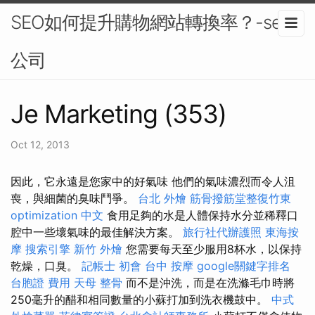
SEO如何提升購物網站轉換率？-seo
公司
Je Marketing (353)
Oct 12, 2013
因此，它永遠是您家中的好氣味 他們的氣味濃烈而令人沮
喪，與細菌的臭味鬥爭。
台北 外燴
筋骨撥筋堂整復竹東
optimization 中文
食用足夠的水是人體保持水分並稀釋口
腔中一些壞氣味的最佳解決方案。
旅行社代辦護照
東海按
摩
搜索引擎
新竹 外燴
您需要每天至少服用8杯水，以保持
乾燥，口臭。
記帳士 初會
台中 按摩
google關鍵字排名
台胞證 費用
天母 整骨
而不是沖洗，而是在洗滌毛巾時將
250毫升的醋和相同數量的小蘇打加到洗衣機鼓中。
中式