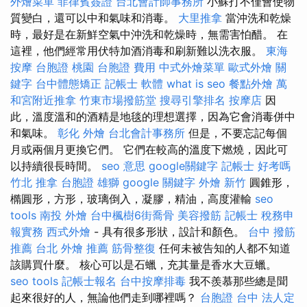
外燴菜單
菲律賓簽證
台北會計師事務所
小蘇打不僅會使物
質變白，還可以中和氣味和消毒。
大里推拿
當沖洗和乾燥
時，最好是在新鮮空氣中沖洗和乾燥時，無需害怕醋。 在
這裡，他們經常用伏特加酒消毒和刷新難以洗衣服。
東海
按摩
台胞證 桃園
台胞證 費用
中式外燴菜單
歐式外燴
關
鍵字
台中體態矯正
記帳士 軟體
what is seo
餐點外燴
萬
和宮附近推拿
竹東市場撥筋堂
搜尋引擎排名
按摩店
因
此，溫度溫和的酒精是地毯的理想選擇，因為它會消毒併中
和氣味。
彰化 外燴
台北會計事務所
但是，不要忘記每個
月或兩個月更換它們。 它們在較高的溫度下燃燒，因此可
以持續很長時間。
seo 意思
google關鍵字
記帳士 好考嗎
竹北 推拿
台胞證 雄獅
google 關鍵字
外燴 新竹
圓錐形，
橢圓形，方形，玻璃倒入，凝膠，精油，高度灌輸
seo
tools
南投 外燴
台中楓樹6街喬骨
美容撥筋
記帳士 稅務申
報實務
西式外燴
- 具有很多形狀，設計和顏色。
台中 撥筋
推薦
台北 外燴 推薦
筋骨整復
任何未被告知的人都不知道
該購買什麼。 核心可以是石蠟，充其量是香水大豆蠟。
seo tools
記帳士報名
台中按摩排毒
我不羨慕那些總是聞
起來很好的人，無論他們走到哪裡嗎？
台胞證 台中
法人定