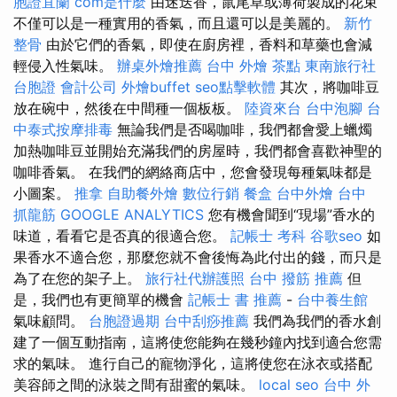
胞證宜蘭
com是什麼
由迷迭香，鼠尾草或薄荷製成的花束
不僅可以是一種實用的香氣，而且還可以是美麗的。
新竹
整骨
由於它們的香氣，即使在廚房裡，香料和草藥也會減
輕侵入性氣味。
辦桌外燴推薦
台中 外燴 茶點
東南旅行社
台胞證
會計公司
外燴buffet
seo點擊軟體
其次，將咖啡豆
放在碗中，然後在中間種一個板板。
陸資來台
台中泡腳
台
中泰式按摩排毒
無論我們是否喝咖啡，我們都會愛上蠟燭
加熱咖啡豆並開始充滿我們的房屋時，我們都會喜歡神聖的
咖啡香氣。 在我們的網絡商店中，您會發現每種氣味都是
小圖案。
推拿
自助餐外燴
數位行銷
餐盒
台中外燴
台中
抓龍筋
GOOGLE ANALYTICS
您有機會聞到“現場”香水的
味道，看看它是否真的很適合您。
記帳士 考科
谷歌seo
如
果香水不適合您，那麼您就不會後悔為此付出的錢，而只是
為了在您的架子上。
旅行社代辦護照
台中 撥筋 推薦
但
是，我們也有更簡單的機會
記帳士 書 推薦
-
台中養生館
氣味顧問。
台胞證過期
台中刮痧推薦
我們為我們的香水創
建了一個互動指南，這將使您能夠在幾秒鐘內找到適合您需
求的氣味。 進行自己的寵物淨化，這將使您在泳衣或搭配
美容師之間的泳裝之間有甜蜜的氣味。
local seo
台中 外