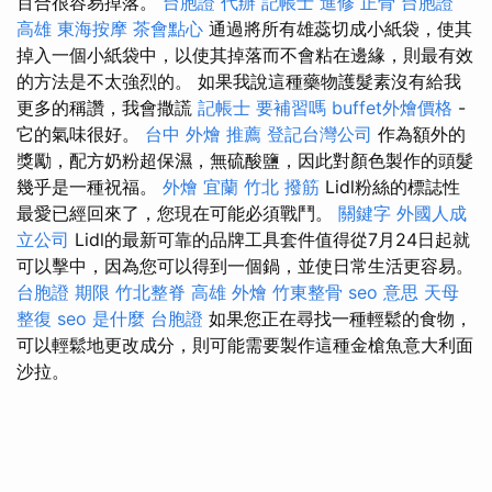
百合很容易掉落。
台胞證 代辦
記帳士 進修
正骨
台胞證
高雄
東海按摩
茶會點心
通過將所有雄蕊切成小紙袋，使其
掉入一個小紙袋中，以使其掉落而不會粘在邊緣，則最有效
的方法是不太強烈的。 如果我說這種藥物護髮素沒有給我
更多的稱讚，我會撒謊
記帳士 要補習嗎
buffet外燴價格
-
它的氣味很好。
台中 外燴 推薦
登記台灣公司
作為額外的
獎勵，配方奶粉超保濕，無硫酸鹽，因此對顏色製作的頭髮
幾乎是一種祝福。
外燴 宜蘭
竹北 撥筋
Lidl粉絲的標誌性
最愛已經回來了，您現在可能必須戰鬥。
關鍵字
外國人成
立公司
Lidl的最新可靠的品牌工具套件值得從7月24日起就
可以擊中，因為您可以得到一個鍋，並使日常生活更容易。
台胞證 期限
竹北整脊
高雄 外燴
竹東整骨
seo 意思
天母
整復
seo 是什麼
台胞證
如果您正在尋找一種輕鬆的食物，
可以輕鬆地更改成分，則可能需要製作這種金槍魚意大利面
沙拉。