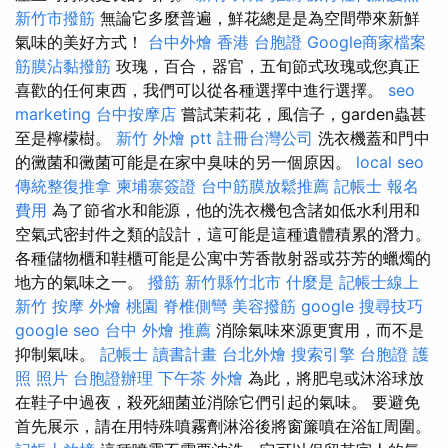
新竹市撥筋
無論它多麼普遍，鮮花總是是為空間帶來新鮮
氣味的美好方式！
台中外燴
香港 台胞證
Google商家檔案
筋膜沾黏撥筋
玫瑰，百合，器官，五旬節式玫瑰或您真正
喜歡的任何東西，我們可以從各種選擇中進行選擇。
seo
marketing
台中按摩店
嘗試茉莉花，風信子，garden蟲甚
至是檸檬樹。
新竹 外燴 ptt
註冊台灣公司
洗衣機蓋和門中
的黴菌和黴菌可能是在家中臭味的另一個原因。
local seo
傳統整復推拿
柬埔寨簽證
台中筋膜放鬆推薦
記帳士 報名
費用
為了節省水和能源，他的洗衣機包含諸如低水利用和
空氣式密封件之類的設計，這可能是這種遺體積累的潛力。
各種儲物櫃和鞋櫃可能是公寓中芳香散射器或芬芳的蠟燭的
地方的氣味之一。
撥筋 新竹縣竹北市
什麼是
記帳士線上
新竹 按摩
外燴 桃園
脊椎側彎
美容撥筋
google 搜尋技巧
google seo
台中 外燴 推薦
消除氣味來源更實用，而不是
抑制氣味。
記帳士 讀書計畫
台北外燴
搜索引擎
台胞證 護
照 照片
台胞證辦理
下午茶 外燴
為此，將肥皂或沐浴球放
在鞋子中過夜，殺死細菌並消除它們引起的氣味。 要避免
首先展示，請在用特殊噴霧劑淋浴後將窗簾噴在浴缸周圍。