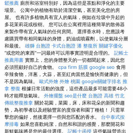
鬆推薦
廁所和浴室特別好，因為這些是茶點和淨化的主要
場景。 公寓中的植物有助於清潔空氣，甚至美化您的房
屋。 也有許多植物具有宜人的氣味，例如在垃圾中升起的
多花茉莉花或桉樹。 您可以在公寓裡用這種簡單的散佈器
來製作帶有宜人氣味的任何房間。 選擇香水時，您應該考
慮購買帶有相同氣味的身體，奶油或噴霧劑，以使氣味分層
和最後。
雄獅 台胞證
卡式台胞證
潘 整復所
關鍵字優化
“或您吃的東西”一詞最終可以用事實證明是合理的。
記帳士
推薦用書
實際上，您的身體整天的一切都聞起來，因此您
必須照顧好自己的食物。
cpa firm
筋膜
google seo
食用
辛辣食物，洋蔥，大蒜，甚至紅肉當然是愉快而健康的，但
不是因為氣味。
歐式外燴
外燴 桃園
google關鍵字排名
推
拿 整復
根據日常活動的強度，這些產品最多可能需要48小
時才能釋放氣味。
外燴擺盤
seo是什麼
台胞證 高雄
竹北
傳統整復推拿
關於花園，菜園，床，床和花朵的新聞和趨
勢，為初學者以及經驗豐富的度假者和園丁種植！ 只需單
擊您的偏好，然後選擇一些與您匹配的香水。
台中泰式按
摩排毒
如果您喜歡純潔，自然和和諧的感覺，那麼開花和
新鮮氣味將是您的最佳選擇。
記帳士函授
這些氣味營造出