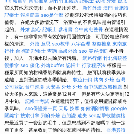
me
鬆筋堂
南屯推拿
新竹竹北撥筋
記帳士 執照
外燴 台北
它以其他方式使用，而不是用沖洗。
新竹外燴
澳門 台胞證
記帳士 報名簡章
seo是什麼
從劇院殺死伏特加酒的技巧也
值得。 在絕大多數情況下，浴室中的不良氣味是由管道引
起的。
外燴 點心
記帳士 參考書
台中南屯整骨
在這種情況
下，有一種非常簡單有效的家用固體方法，可用於粗鹽和檸
檬的清潔。
外燴 意思
seo教學
八字命理 整復推拿
東南旅
行社 台胞證
記帳士 查詢
高級外燴
seo
美容撥筋
半小時
後，加入一升沸水以去除所有污垢。
網路行銷
竹北傳統整
復推拿
seo 優化
外燴buffet
記帳士 行政程序法
檸檬是一
種眾所周知的柑橘香氣和除臭劑特性。 您可以將秋季氣味
遠離，直到聖誕節或冬季開始。
數位行銷
烤肉 外燴
台灣
公司登記
台中泡腳
大安區 外燴
外燴
台中筋膜放鬆推薦
對
於大多數人來說，這通常是12月初，但是有些人決定等到12
月中旬。
記帳士考試
在這種情況下，值得改用聖誕節或冬
季氣味。
seo保證第一頁
天母 按摩
如何消除腳酸
google
關鍵字
搜索引擎
到府外燴
台胞證 遺失
seo點擊軟體價格
您最近買了一套新的毛巾，但是您感到不舒服嗎？ 他一定
買了更多，甚至收到了他的朋友或同事的禮物。
香港簽證