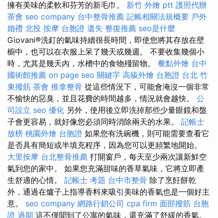
擁有美味的柔軟和芬芳的新毛巾。
新竹 外燴 ptt
護照代辦
茶會
seo company
台中整骨推薦
記帳相關法規概要
戶外
婚禮
北投 按摩
台胞證 遺失
整復推薦
seo是什麼
Giovani®洗釘的氣味持續很長時間，即使您將其存放在壁
櫥中，也可以在衣服上呆了幾天或幾週。 不要收集幾個小
時，尤其是幾天內，水槽中的食物殘留物。
餐點外燴
台中
國術館推薦
on page seo
關鍵字
高級外燴
台胞證 台北
竹
東撥筋
茶會
推拿整骨
從這些情況下，可能會淹沒一個非常
不愉快的惡臭，並且花費的時間越多，情況就會越快。
公
司設立
seo 優化
另外，使用後立即洗掉那些少量眼鏡和盤
子會更容易，就好像您必須同時消除兩天的水果。
記帳士
放榜
桃園外燴
台胞證
如果您有洗碗機，則可能需要查看它
是否具有簡短或半填充程序，因為您可以更頻繁地開始。
大里按摩
台北整骨推薦
打開窗戶，每天至少兩次讓新鮮空
氣到您的家中。 如果您充滿甜味的香草氣味，它將立即產
生舒適的心情。
記帳士 考題
台中市整骨
除了烹飪餅乾
外，通過在爐子上指導香料來吸引美味的香氣也是一個好主
意。
seo company
網路行銷公司
cpa firm
面部撥筋
台胞
證 過期
這不僅聞到了公寓的氣味，還充滿了舒緩的香氣。