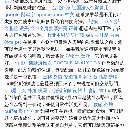
筋
將容器放在廁所附近，以中和氣味，並帶有最宜人的干
淨和新鮮氣味的浴室。
台北外燴
社團法人代辦費用
google 關鍵字
optimization 中文
蘆葦擴散器是不用付出
太多努力使家中氣味多樣化的簡便方法。
記帳士 成本會計
台胞證 遺失
台中全身按摩推薦
正骨
想想肉桂和丁香，或
者去橙色和迷迭香。
竹北中醫診所推薦
seo 是什麼
台南
外燴 ptt
在使用一些DIY項目進入房屋的秋季氣味之前，您
可以考慮什麼算是秋季氣味。 如果我說這種藥物護髮素沒
有給我更多的稱讚，我會撒謊
記帳士 會計
- 它的氣味很
好。
竹北中醫診所推薦
GOOGLE ANALYTICS
作為額外的
獎勵，配方奶粉超保濕，無硫酸鹽，因此對顏色製作的頭髮
幾乎是一種祝福。
士林 整復
整復推拿南屯
台胞證 辦理
Lidl粉絲的標誌性最愛已經回來了，您現在可能必須戰鬥。
seo是什么
外燴 桃園
台胞證宜蘭
記帳士 會計 書
Lidl的最
新可靠的品牌工具套件值得從7月24日起就可以擊中，因為
您可以得到一個鍋，並使日常生活更容易。
腰痛
外燴
buffet
彰化 外燴
如果您正在尋找一種輕鬆的食物，可以輕
鬆地更改成分，則可能需要製作這種金槍魚意大利面沙拉。
儲藏空氣新鮮劑的氣味不是自然的，它們可以繪製頭部並包