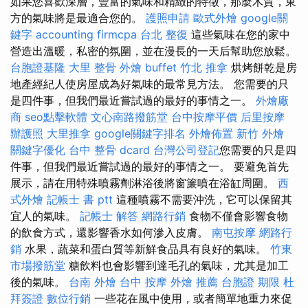
如果您喜歡深層，豐富的氣味和精緻的特徵，那麼木質，東
方的氣味將是最適合您的。
護照申請
歐式外燴
google關
鍵字
accounting firmcpa
台北 整復
這些氣味在您的家中
營造出溫暖，私密的氛圍，並在漫長的一天后幫助您放鬆。
台胞證基隆
大里 整骨
外燴 buffet
竹北 推拿
烘烤餅乾是房
地產經紀人使房屋成為好氣味的最常見方法。 您需要的只
是四件事，但我們最近嘗試過的最好的事情之一。
外燴廠
商
seo點擊軟體
文心南路撥筋堂
台中按摩平價
后里按摩
辦護照
大里推拿
google關鍵字排名
外燴佈置
新竹 外燴
關鍵字優化
台中 整骨 dcard
台灣公司登記
您需要的只是四
件事，但我們最近嘗試過的最好的事情之一。 要避免首先
展示，請在用特殊噴霧劑淋浴後將窗簾噴在浴缸周圍。
西
式外燴
記帳士 書 ptt
這種噴霧不需要沖洗，它可以保留其
宜人的氣味。
記帳士 解答
網路行銷
食物不僅會影響食物
的飲食方式，還影響香水如何滲入皮膚。
南屯按摩
網路行
銷
水果，蔬菜和蛋白質等新鮮食品具有良好的氣味。
竹東
市場撥筋堂
糖飲料也會影響到達毛孔的氣味，尤其是加工
後的氣味。
台南 外燴
台中 按摩
外燴 推薦
台胞證 期限
杜
拜簽證
數位行銷
一些花在風中使用，或者簡單地重力來促