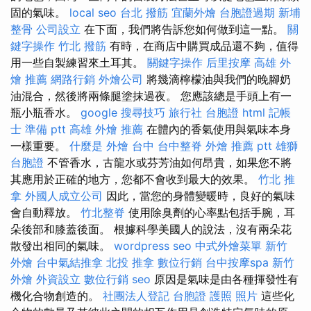
固的氣味。
local seo
台北 撥筋
宜蘭外燴
台胞證過期
新埔
整骨
公司設立
在下面，我們將告訴您如何做到這一點。
關
鍵字操作
竹北 撥筋
有時，在商店中購買成品還不夠，值得
用一些自製練習來土耳其。
關鍵字操作
后里按摩
高雄 外
燴 推薦
網路行銷
外燴公司
將幾滴檸檬油與我們的晚腳奶
油混合，然後將兩條腿塗抹過夜。 您應該總是手頭上有一
瓶小瓶香水。
google 搜尋技巧
旅行社 台胞證
html
記帳
士 準備 ptt
高雄 外燴 推薦
在體內的香氣使用與氣味本身
一樣重要。
什麼是
外燴 台中
台中整脊
外燴 推薦 ptt
雄獅
台胞證
不管香水，古龍水或芬芳油如何昂貴，如果您不將
其應用於正確的地方，您都不會收到最大的效果。
竹北 推
拿
外國人成立公司
因此，當您的身體變暖時，良好的氣味
會自動釋放。
竹北整脊
使用除臭劑的心率點包括手腕，耳
朵後部和膝蓋後面。 根據科學美國人的說法，沒有兩朵花
散發出相同的氣味。
wordpress seo
中式外燴菜單
新竹
外燴
台中氣結推拿
北投 推拿
數位行銷
台中按摩spa
新竹
外燴
外資設立
數位行銷
seo
原因是氣味是由各種揮發性有
機化合物創造的。
社團法人登記
台胞證 護照 照片
這些化