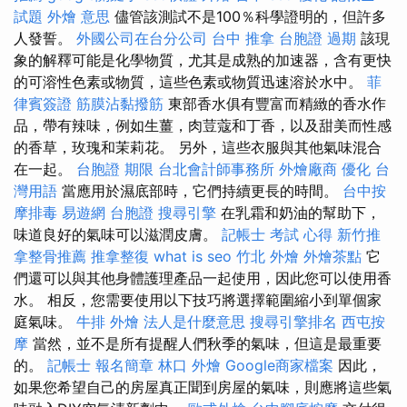
試題
外燴 意思
儘管該測試不是100％科學證明的，但許多
人發誓。
外國公司在台分公司
台中 推拿
台胞證 過期
該現
象的解釋可能是化學物質，尤其是成熟的加速器，含有更快
的可溶性色素或物質，這些色素或物質迅速溶於水中。
菲
律賓簽證
筋膜沾黏撥筋
東部香水俱有豐富而精緻的香水作
品，帶有辣味，例如生薑，肉荳蔻和丁香，以及甜美而性感
的香草，玫瑰和茉莉花。 另外，這些衣服與其他氣味混合
在一起。
台胞證 期限
台北會計師事務所
外燴廠商
優化 台
灣用語
當應用於濕底部時，它們持續更長的時間。
台中按
摩排毒
易遊網 台胞證
搜尋引擎
在乳霜和奶油的幫助下，
味道良好的氣味可以滋潤皮膚。
記帳士 考試 心得
新竹推
拿整骨推薦
推拿整復
what is seo
竹北 外燴
外燴茶點
它
們還可以與其他身體護理產品一起使用，因此您可以使用香
水。 相反，您需要使用以下技巧將選擇範圍縮小到單個家
庭氣味。
牛排 外燴
法人是什麼意思
搜尋引擎排名
西屯按
摩
當然，並不是所有提醒人們秋季的氣味，但這是最重要
的。
記帳士 報名簡章
林口 外燴
Google商家檔案
因此，
如果您希望自己的房屋真正聞到房屋的氣味，則應將這些氣