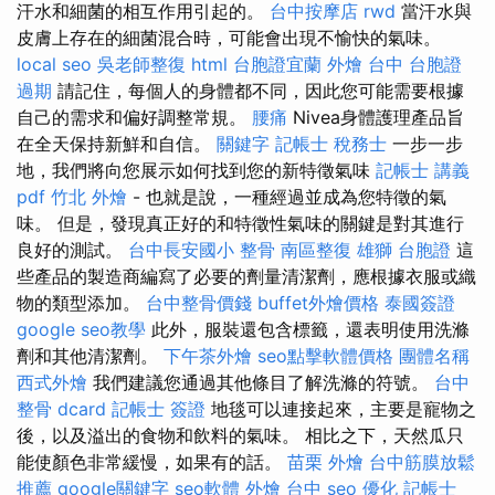
汗水和細菌的相互作用引起的。
台中按摩店
rwd
當汗水與
皮膚上存在的細菌混合時，可能會出現不愉快的氣味。
local seo
吳老師整復
html
台胞證宜蘭
外燴 台中
台胞證
過期
請記住，每個人的身體都不同，因此您可能需要根據
自己的需求和偏好調整常規。
腰痛
Nivea身體護理產品旨
在全天保持新鮮和自信。
關鍵字
記帳士 稅務士
一步一步
地，我們將向您展示如何找到您的新特徵氣味
記帳士 講義
pdf
竹北 外燴
- 也就是說，一種經過並成為您特徵的氣
味。 但是，發現真正好的和特徵性氣味的關鍵是對其進行
良好的測試。
台中長安國小 整骨
南區整復
雄獅 台胞證
這
些產品的製造商編寫了必要的劑量清潔劑，應根據衣服或織
物的類型添加。
台中整骨價錢
buffet外燴價格
泰國簽證
google seo教學
此外，服裝還包含標籤，還表明使用洗滌
劑和其他清潔劑。
下午茶外燴
seo點擊軟體價格
團體名稱
西式外燴
我們建議您通過其他條目了解洗滌的符號。
台中
整骨 dcard
記帳士 簽證
地毯可以連接起來，主要是寵物之
後，以及溢出的食物和飲料的氣味。 相比之下，天然瓜只
能使顏色非常緩慢，如果有的話。
苗栗 外燴
台中筋膜放鬆
推薦
google關鍵字
seo軟體
外燴 台中
seo 優化
記帳士