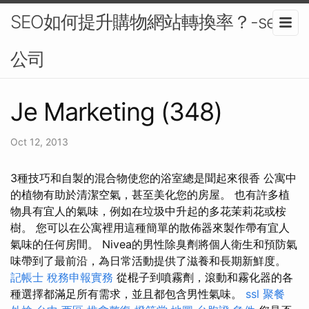
SEO如何提升購物網站轉換率？-seo
公司
Je Marketing (348)
Oct 12, 2013
3種技巧和自製的混合物使您的浴室總是聞起來很香 公寓中
的植物有助於清潔空氣，甚至美化您的房屋。 也有許多植
物具有宜人的氣味，例如在垃圾中升起的多花茉莉花或桉
樹。 您可以在公寓裡用這種簡單的散佈器來製作帶有宜人
氣味的任何房間。 Nivea的男性除臭劑將個人衛生和預防氣
味帶到了最前沿，為日常活動提供了滋養和長期新鮮度。
記帳士 稅務申報實務
從棍子到噴霧劑，滾動和霧化器的各
種選擇都滿足所有需求，並且都包含男性氣味。
ssl
聚餐