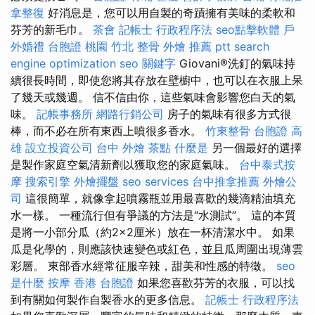
拿整復
好消息是，您可以用自製的奇蹟擁有美味的柔軟和
芬芳的新毛巾。
茶會
記帳士 行政程序法
seo點擊軟體
戶
外婚禮
台胞證 桃園
竹北 整骨
外燴 推薦 ptt
search
engine optimization
seo 關鍵字
Giovani®洗釘的氣味持
續很長時間，即使您將其存放在壁櫥中，也可以在衣服上呆
了幾天或幾週。 信不信由你，這些氣味會影響您白天的氣
味。
記帳事務所
網路行銷公司
房子的氣味有很多方式很
棒，而不必在所有東西上噴很多香水。
竹東整骨
台胞證 高
雄
設立投資公司
台中 外燴 茶點
什麼是
另一個最好的選擇
是製作家庭空氣清新劑以獲取您的家庭氣味。
台中泰式按
摩
搜索引擎
外燴擺盤
seo services
台中推拿推薦
外燴公
司
這很簡單，就像拿起噴霧瓶並用最喜歡的幾滴精油填充
水一樣。 一種流行但有爭議的方法是“水測試”。 這的本質
是將一小部分瓜（約2×2厘米）放在一杯清潔水中。 如果
瓜是化學的，則應該快速變色或紅色，並且瓜周圍出現薄雲
彩層。 東部香水經常征服辛辣，甜美和性感的特徵。
seo
是什麼
按摩
香港 台胞證
如果您喜歡芬芳的衣服，可以找
到有關如何製作自製香水的更多信息。
記帳士 行政程序法