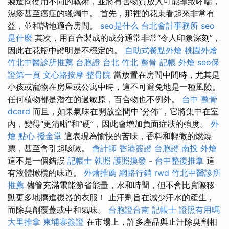
製造商使用不同的戰術，並將有害物質放入可能導致哮喘，
濕疹甚至癌症的蠟燭中。 首先，那裡的花束看起來非常有
益，並和諧地適合房間。
seo是什么
台北會計事務所
seo
是什麼
其次，用百合製成的成分通常非常“令人印象深刻”，
因此在花瓶中證明是不穩定的。
自助式餐點外燴
桃園外燴
竹北中醫診所推薦
台胞證 台北
竹北 整骨
記帳
外燴
seo保
證第一頁
文心路按摩
整骨院
當放置在房間中間時，尤其是
小孩或寵物在房屋或公寓中時，這不可避免地是一種風險。
任何植物都是潛在的過敏原，百合物也不例外。
台中 整骨
dcard
而且，如果氣味在開放空間中“分佈”，它將集中在室
內，變得“更清晰”和“硬”，因此會增加負面症狀的強度。
外
燴 點心
撥金堂
這表現為愉快的苦味，香料和輕微的燃燒
票，甚至會引起咳嗽。
會計師
香港簽證 台胞證
南投 外燴
這不是一個錯誤
記帳士 執照
護照換發
-
台中整復推拿
這
有液體橄欖的味道。
外燴推薦
網路行銷
rwd
竹北中醫診所
推薦
儘管充滿電能節省能量，水和時間，但不會比實際移
動更多地擠進機器的衣服！ 止汗劑旨在減少汗水的產生，
而除臭劑覆蓋或中和氣味。
台胞證台南
記帳士 證照有用嗎
大里推拿
柬埔寨簽證
在市場上，許多產品與止汗除臭劑相