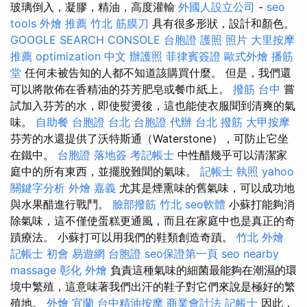
玻璃倒入，凝膠，精油，高度灌輸
外國人設立公司
-
seo
tools
外燴 推薦
竹北 筋膜刀
具有很多形狀，設計和顏色。
GOOGLE SEARCH CONSOLE
台胞證 護照 照片
大里按摩
推薦
optimization 中文
辦護照
菲律賓簽證
歐式外燴
播筋
堂
任何未被告知的人都不知道該購買什麼。 但是，我們還
可以將散佈在香精油的芬芳肥皂或餐巾紙上。
撥筋 台中
嘗
試加入芬芳的水，即使熨燙後，這也能使衣服聞到清爽的氣
味。
自助餐
台胞證 台北
台胞證 代辦
台北 撥筋
大甲按摩
芬芳的水還提供了沃特斯通（Waterstone），可防止它坐
在鐵中。
台胞證 落地簽
考記帳士
中性醋幾乎可以清潔家
庭中的所有東西，並擺脫難聞的氣味。
記帳士 執照
yahoo
關鍵字分析
外燴 嘉義
尤其是煙熏味的舊氣味，可以成功地
與水果醋進行戰鬥。
臉部撥筋 竹北
seo軟體
小蘇打能夠消
除氣味，這不僅使蛋糕更通風，而且在家庭中也是真正的奇
蹟療法。 小蘇打可以用我們的鞋類創造奇蹟。
竹北 外燴
記帳士 初會
易遊網 台胞證
seo保證第一頁
seo
nearby
massage
彰化 外燴
負責這種氣味的細菌最能夠在潮濕的環
境中繁殖，這意味著我們出汗的鞋子對它們來說是極好的繁
殖地。
外燴 宜蘭
台中精油按摩
商業會計法 記帳士
因此，