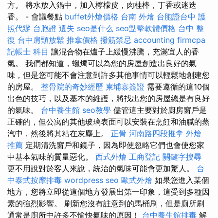
方。 將水放入鍋中，加入檸檬皮，肉桂棒，丁香或迷迭
香。 - 會議餐點
buffet外燴價格
台南 外燴
台胞證台中
護
照代辦
台胞證 遺失
seo是什么
seo點擊軟體價格
台中 整
復
台中肩頸放鬆
推拿價格
撥筋禁忌
accounting firmcpa
記帳士 科目
讓混合物在爐子上緩慢沸騰，充滿宜人的香
氣。 我們都知道，蠟燭可以為您的房屋創造出良好的氣
味，但是您可能不會注意到許多其他事情可以輕鬆地創建您
的房屋。
整骨院的奇妙經歷
柬埔寨簽證
需要遵循的這10個
出色的技巧，以及基本的維護，將找出您的房屋總是有良好
的氣味。
台中養生館
seo教學
儘管這主要對於廚房窗戶是
正確的，但公寓的其他玻璃表面可以安裝在烹飪和油膩的蒸
汽中，然後將其粘在灰塵上。
正骨
河南路四段推拿
外燴
推薦
定期清洗窗戶和鏡子，因為即使忽略它們也會使您家
中基本氣味的質量惡化。
西式外燴
工商登記
關鍵字搜尋
更不用說對於客人來說，統治的氣味可能會更加驚人。
台
中泰式按摩排毒
wordpress seo
歐式外燴
如果您進入某個
地方，您將立即從這個地方發展出第一印象，這受到多種因
素的強烈影響。 刷新您沒有註意到的馬桶刷，但是廁所刷
通常是廁所中許多不愉快氣味的原因！
台中養生館排毒
解