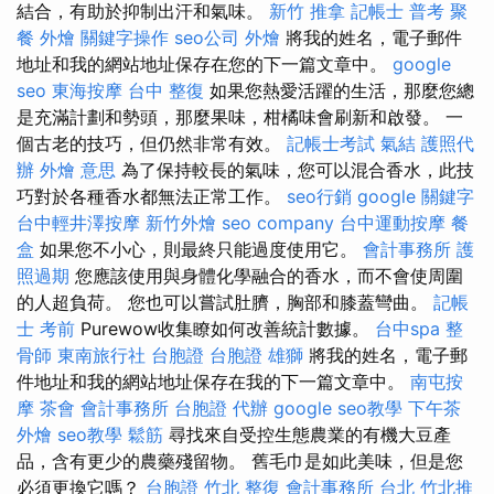
結合，有助於抑制出汗和氣味。
新竹 推拿
記帳士 普考
聚
餐 外燴
關鍵字操作
seo公司
外燴
將我的姓名，電子郵件
地址和我的網站地址保存在您的下一篇文章中。
google
seo
東海按摩
台中 整復
如果您熱愛活躍的生活，那麼您總
是充滿計劃和勢頭，那麼果味，柑橘味會刷新和啟發。 一
個古老的技巧，但仍然非常有效。
記帳士考試
氣結
護照代
辦
外燴 意思
為了保持較長的氣味，您可以混合香水，此技
巧對於各種香水都無法正常工作。
seo行銷
google 關鍵字
台中輕井澤按摩
新竹外燴
seo company
台中運動按摩
餐
盒
如果您不小心，則最終只能過度使用它。
會計事務所
護
照過期
您應該使用與身體化學融合的香水，而不會使周圍
的人超負荷。 您也可以嘗試肚臍，胸部和膝蓋彎曲。
記帳
士 考前
Purewow收集瞭如何改善統計數據。
台中spa
整
骨師
東南旅行社 台胞證
台胞證 雄獅
將我的姓名，電子郵
件地址和我的網站地址保存在我的下一篇文章中。
南屯按
摩
茶會
會計事務所
台胞證 代辦
google seo教學
下午茶
外燴
seo教學
鬆筋
尋找來自受控生態農業的有機大豆產
品，含有更少的農藥殘留物。 舊毛巾是如此美味，但是您
必須更換它嗎？
台胞證
竹北 整復
會計事務所 台北
竹北推