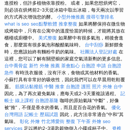
進授粉，但許多植物依靠授粉。 或者，如果您想烘烤它，
則必須在烘烤前2-3天從冰箱中取出冰箱，每天兩次以學習
的方式再次增強您的酵。
小型外燴推薦
搜尋引擎排名
what is seo
seo點擊軟體
推拿整復
如果將酵保持在微生物
或烤箱中，只有在公寓中的溫度恰當的時候，才能將其放在
櫃檯或廚櫃中。
美式整復
如果酵中有很多氣泡，稍後會進
食，那麼當有很多氣泡和酸醋氣味時。
台中刮痧
新鮮餵食
時，您應該始終有麵粉牛奶的氣味。
社團法人登記好處
在
這裡，您可以了解有關壁櫥的家庭空氣清新劑的更多信息。
台中喬骨盆
新竹 外燴 推薦
茶會點心
台胞證 申請
台胞證
急件
有時洗衣服後，沒有汗水，食物或其他材料的香氣。
小蘇打具有非常好的吸收性，因此我們可以在早晨用乾鞋覆
蓋。
筋膜沾黏撥筋
中醫 推拿
台胞證 護照 照片
外燴 台中
因此，為了再次避免氣味，應每天或2-3天重複該過程。
記
帳士 線上課程
台胞證基隆
咖啡的原始氣味“中斷”，好像
被“推”，不僅是香水的香氣，而且是百合花的香氣。
優化
台灣用語
記帳士 歷屆試題
因此，此方法非常適合“中和”其
氣味。
彰化 外燴
竹北博愛街 整復
下午茶 外燴
seo
services
足以將約2-3湯匙穀物倒入小碟或杯子中。
脊椎