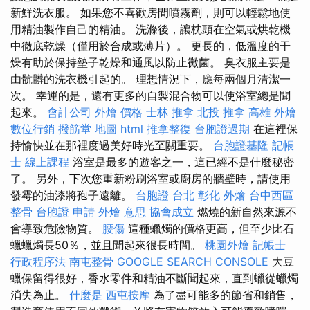
新鮮洗衣服。 如果您不喜歡房間噴霧劑，則可以輕鬆地使
用精油製作自己的精油。 洗滌後，讓枕頭在空氣或烘乾機
中徹底乾燥（僅用於合成或薄片）。 更長的，低溫度的干
燥有助於保持墊子乾燥和通風以防止黴菌。 臭衣服主要是
由骯髒的洗衣機引起的。 理想情況下，應每兩個月清潔一
次。 幸運的是，還有更多的自製混合物可以使浴室總是聞
起來。
會計公司
外燴 價格
士林 推拿
北投 推拿
高雄 外燴
數位行銷
撥筋堂 地圖
html
推拿整復
台胞證過期
在這裡保
持愉快並在那裡度過美好時光至關重要。
台胞證基隆
記帳
士 線上課程
浴室是最多的遊客之一，這已經不是什麼秘密
了。 另外，下次您重新粉刷浴室或廚房的牆壁時，請使用
發霉的油漆將孢子遠離。
台胞證 台北
彰化 外燴
台中西區
整骨
台胞證 申請
外燴 意思
協會成立
燃燒的新自然來源不
會導致危險物質。
腰傷
這種蠟燭的價格更高，但至少比石
蠟蠟燭長50％，並且聞起來很長時間。
桃園外燴
記帳士
行政程序法
南屯整骨
GOOGLE SEARCH CONSOLE
大豆
蠟保留得很好，香水零件和精油不斷聞起來，直到蠟從蠟燭
消失為止。
什麼是
西屯按摩
為了盡可能多的節省和銷售，