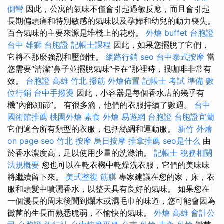
側彎
因此，公寓的氣味不僅會引起過敏反應，而且會引起
長期偏頭痛和特別敏感的氣味以及孕婦和幼兒的動力喪失。
百合氣味的主要來源是堆棧上的花粉。
外燴 buffet
台胞證
台中
雄獅 台胞證
記帳士課程
因此，如果您擺脫了它們，
它將不那麼強烈和壓倒性。
網路行銷
seo
台中泰式按摩
當
您需要“清潔”鼻子並擺脫氣味“卡在”那裡時，眼咖啡非常有
效。
台胞證 高雄
竹北 撥筋
外燴佈置
記帳士 考試 準備
數
位行銷
台中手撥燙
因此，小容器是每個香水店的幾乎有
機“內部細節”。 有很多滴，他們的衣服持續了數週。
台中
國術館推薦
桃園外燴
素食 外燴
易遊網 台胞證
台胞證宜蘭
它們適合所有類型的衣服，包括絲綢和運動服。
新竹 外燴
on page seo
竹北 按摩
烏日按摩
推拿推薦
seo是什么
由
於香水濃度高，足以使用少量的洗滌油。
記帳士 稅務相關
法規概要
您也可以在乾衣機中乾燥洗衣服，它們的美味味
將繼續留下來。
美式整復 筋膜
專家建議在您的家，床，衣
服和頭髮中噴灑香水，以整天具有良好的氣味。 如果您在
一個漫長的周末後聞到爛木或濕毛巾的味道，您可能會因為
黴菌的生長而熟悉脆弱，不愉快的氣味。
外燴 高雄
會計公