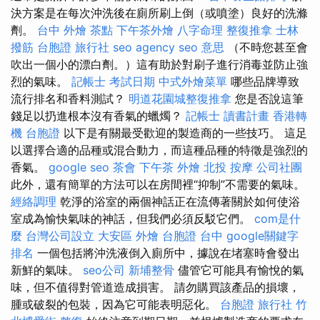
決方案是在每次沖洗後在廁所刷上倒（或噴塗）良好的洗滌
劑。
台中 外燴 茶點
下午茶外燴
八字命理 整復推拿
士林
撥筋
台胞證 旅行社
seo agency
seo 意思
（不時您甚至會
吹出一個小的漂白劑。）這有助於對刷子進行消毒並防止強
烈的氣味。
記帳士 考試日期
中式外燴菜單
哪些品牌導致
流行排名和香料測試？
明道花園城整復推拿
您是否說這筆
錢足以扔進根本沒有香氣的蠟燭？
記帳士 讀書計畫
香港轉
機 台胞證
以下是有關最受歡迎的製造商的一些技巧。 這足
以選擇合適的品種或混合動力，而這種品種的特徵是強烈的
香氣。
google seo
茶會
下午茶 外燴
北投 按摩
公司社團
此外，還有簡單的方法可以在房間裡“抑制”不需要的氣味。
經絡調理
乾淨的浴室的兩個神話正在流傳著關於如何使浴
室成為愉快氣味的神話，但我們必須反駁它們。
com是什
麼
台灣公司設立
大安區 外燴
台胞證 台中
google關鍵字
排名
一個包括將沖洗液倒入廁所中，據說在堵塞時會發出
新鮮的氣味。
seo公司
新埔整骨
儘管它可能具有愉悅的氣
味，但不值得對管道造成損害。 請勿購買該產品的損壞，
腫或破裂的包裝，因為它可能表明惡化。
台胞證 旅行社
竹