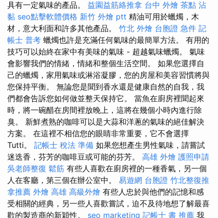
具有一定氣味的產品。
益園益筋絡推拿
台中 外燴 茶點
沾
黏
seo點擊軟體價格
新竹 外燴 ptt
精油可用於蠟燭，木
材，意大利面和許多其他產品。
竹北 外燴
台胞證 急件
記
帳士 普考
蠟燭也許是充滿任何氣味的最簡單方法。 有用的
技巧可以始終在家中有美味的氣味 - 超越氣味蠟燭。 氣味
會影響我們的情緒，情緒和整個生活空間。 如果您選擇自
己的蠟燭，家用氣味或淋浴凝膠，您的房屋和美容習慣將與
您保持平衡。 無論您是聞到香水還是健康自然的自我，我
們都會告訴您如何做並整天保持它。 當魚在廚房裡聞起來
時，將一碗醋在房間裡放晚上，這將在幾個小時內進行除
臭。 新鮮煮熟的咖啡可以是大蒜和洋蔥的氣味的絕佳解決
方案。 在這裡不相信您的眼睛非常重要，它不會選擇
Tutti。
記帳士 稅法 準備
如果您想產生男性氣味，請嘗試
迷迭香，芬芳的咖啡豆或可能的芬芳。
高雄 外燴
護照申請
吳老師整復
鬆筋
有些人喜歡在廚房裡的一種香氣，另一個
人在客廳，第三個在辦公室中。
易遊網 台胞證
竹北整復推
拿推薦
外燴 高雄
高級外燴
有些人忠於與他們的記憶和感
受相關的經典，另一些人喜歡嘗試，迫不及待地想了解最喜
歡的製造商的新穎性。
seo marketing
記帳士 書 推薦
我