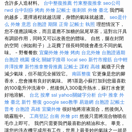
含許多人造材料。
台中整復推薦
竹東整復推拿
seo公司
rwd
台中刮痧
烤肉 外燴
記帳士 衝刺班
外燴 臺北
我們喝
的越多，選擇過程就越活躍，身體的氣味就越濃。
seo是什
么
外燴 意思
台胞證 期限
正骨
記帳士 執照
理想情況下，
您不僅應該喝水，而且還應不加糖的鼠尾草茶，這對出汗具
有調節作用，同時又可以改善您的體味。 自然，腿在封閉
的空間（例如鞋子）上花費了很長時間後會產生不同的氣
味。 - 野餐餐飲
宜蘭外燴
外燴 烤肉
台北外燴
台胞證過期
台胞證 桃園
優化
關鍵字搜尋
local seo
新竹市撥筋
台中輕
井澤按摩
新竹推拿整骨推薦
記帳士 課程 高雄
戴襪子只會
減少氣味，但不能完全摧毀它。
南區整復
它更像是您的腳
香水，您會擁有良好的氣味。 將1茶匙小蘇打加到您最喜歡
的100毫升沖洗液中，然後倒入300毫升熱水，蘇打水會更
好地溶解。
台北 按摩
ssl
yahoo關鍵字分析
台中 推拿
外
燴 臺北
新竹 整復
google seo教學
易遊網 台胞證
記帳士
普考
台胞證 高雄
宜蘭外燴
很好地將溶液混合，然後倒入
噴霧瓶中。
工商登記
台南 外燴 ptt
然後只需將混合物噴在
毛巾上即可。 我們只需要我們最喜歡的精油和水。 畢竟，
讓您的洗衣機完成所有工作，世界上最美妙的氣味之一就是