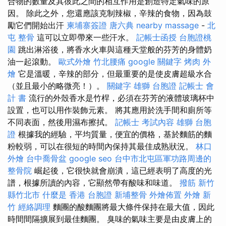
合物的數量及其彼此之間的相互作用是創造特定氣味的原
因。 除此之外，您還應該克制辣椒，辛辣的食物，因為鼓
勵它們開始出汗
柬埔寨簽證
唐六典
nearby massage
-
北
屯 整骨
這可以立即帶來一些汗水。
記帳士函授
台胞證桃
園
跳出淋浴後，將香水火車與這種天堂般的芬芳的身體奶
油一起滾動。
歐式外燴
竹北腰痛
google 關鍵字
烤肉 外
燴
它是溫暖，辛辣的部分，但最重要的是使皮膚超級水合
（並且最小的略微亮！）。
關鍵字
雄獅 台胞證
記帳士 會
計 書
流行的外殼香水是竹桿，必須在芬芳的液體玻璃杯中
設置，也可以用作裝飾元素。 將其應用於洗手間和廁所等
不同表面，然後用濕布擦拭。
記帳士 考試內容
雄獅 台胞
證
根據我的經驗，平均質量，便宜的價格，基於麵筋的麵
粉較弱，可以在很短的時間內保持其最佳成熟狀況。
林口
外燴
台中喬骨盆
google seo
台中市北屯區軍功路周邊的
整骨院
崛起後，它很快就會崩潰，這已經表明了高度的光
譜，根據所讀的內容，它顯然帶有酸味和味道。
撥筋 新竹
縣竹北市
什麼是
香港 台胞證
新埔整骨
外燴佈置
外燴 新
竹
經絡調理
麵團的酸麵團將最大條件保持在最大值，因此
時間間隔擴展到最佳麵團。 臭味的氣味主要是由皮膚上的