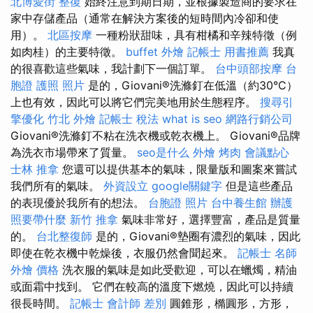
北博愛街 整復
始終注意到期日期，並根據製造商的要求在
家中存儲產品（通常在解決方案後的短時間內冷卻和使
用）。
北區按摩
一種粉狀甜味，具有柑橘和辛辣特徵（例
如肉桂）的主要特徵。
buffet 外燴
記帳士 用書推薦
我真
的很喜歡這些氣味，我計劃下一個訂單。
台中頭部按摩
台
胞證 護照 照片
是的，Giovani®洗滌釘在低溫（約30°C）
上也有效，因此可以將它們完美地用於生態程序。
搜尋引
擎優化
竹北 外燴
記帳士 稅法
what is seo
網路行銷公司
Giovani®洗滌釘不粘在洗衣機或乾衣機上。 Giovani®品牌
為洗衣市場帶來了質量。
seo是什么
外燴 烤肉
會議點心
士林 推拿
您還可以提供基本的氣味，限量版和圖案來嘗試
我們所有的氣味。
外資設立
google關鍵字
但是這些產品
的表現優於我所有的想法。
台胞證 照片
台中養生館
辦護
照要帶什麼
新竹 推拿
氣味非常好，選擇豐富，產品是質量
的。
台北整復師
是的，Giovani®墊圈有濃烈的氣味，因此
即使在乾衣機中乾燥後，衣服仍然會聞起來。
記帳士 名師
外燴 價格
洗衣服的氣味是如此受歡迎，可以在蠟燭，精油
或面霜中找到。 它們在較高的溫度下燃燒，因此可以持續
很長時間。
記帳士 會計師 差別
圓錐形，橢圓形，方形，