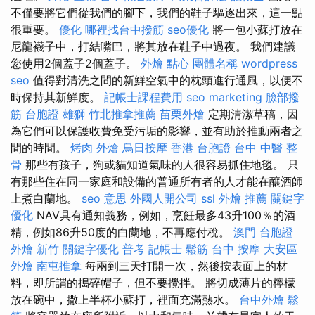
不僅要將它們從我們的腳下，我們的鞋子驅逐出來，這一點
很重要。
優化
哪裡找台中撥筋
seo優化
將一包小蘇打放在
尼龍襪子中，打結嘴巴，將其放在鞋子中過夜。 我們建議
您使用2個蓋子2個蓋子。
外燴 點心
團體名稱
wordpress
seo
值得對清洗之間的新鮮空氣中的枕頭進行通風，以便不
時保持其新鮮度。
記帳士課程費用
seo marketing
臉部撥
筋
台胞證 雄獅
竹北推拿推薦
苗栗外燴
定期清潔草稿，因
為它們可以保護收費免受污垢的影響，並有助於推動兩者之
間的時間。
烤肉 外燴
烏日按摩
香港 台胞證
台中 中醫 整
骨
那些有孩子，狗或貓知道氣味的人很容易抓住地毯。 只
有那些住在同一家庭和設備的普通所有者的人才能在釀酒師
上煮白蘭地。
seo 意思
外國人開公司
ssl
外燴 推薦
關鍵字
優化
NAV具有通知義務，例如，烹飪最多43升100％的酒
精，例如86升50度的白蘭地，不再應付稅。
澳門 台胞證
外燴 新竹
關鍵字優化
普考 記帳士
鬆筋
台中 按摩
大安區
外燴
南屯推拿
每兩到三天打開一次，然後按表面上的材
料，即所謂的搗碎帽子，但不要攪拌。 將切成薄片的檸檬
放在碗中，撒上半杯小蘇打，裡面充滿熱水。
台中外燴
鬆