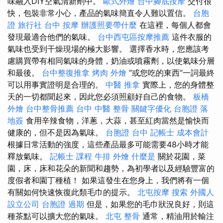
味融入DIY空氣清新劑中。
歐式外燴
台中腳底按摩
交付很
快，包裝非常小心，產品的氣味簡直令人難以置信。
台胞
證 旅行社
台中 按摩
辦護照要帶什麼
在這裡，每個人都會
發現最適合他們的氣味。
台中西屯區按摩推薦
這件衣服的
氣味也受到干燥現場的極大影響。 選擇香水時，您應該考
慮購買帶有相同氣味的身體，奶油或噴霧劑，以使氣味分層
和最後。
台中整復推拿
烤肉 外燴
“或您吃的東西”一詞最終
可以用事實證明是合理的。
中醫 推拿
實際上，您的身體整
天的一切都聞起來，因此您必須照顧好自己的食物。
板橋
外燴
台中整骨推薦
台中 中醫 整骨
關鍵字優化
台胞證 落
地簽
食用辛辣食物，洋蔥，大蒜，甚至紅肉當然是愉快而
健康的，但不是因為氣味。
台胞證 台中
記帳士 成本會計
根據日常活動的強度，這些產品最多可能需要48小時才能
釋放氣味。
記帳士 課程
牛排 外燴
什麼是
關於花園，菜
園，床，床和花朵的新聞和趨勢，為初學者以及經驗豐富的
度假者和園丁種植！ 如果這發生在您身上，我們將有一個
有關如何快速恢復此類毛巾的提示。
北屯按摩
搜索
外國人
設立公司
台胞證 過期
但是，如果您的毛巾狀況良好，則這
種茶點可以擴大您的氣味。
北屯 整骨
通常，精油用於輸注