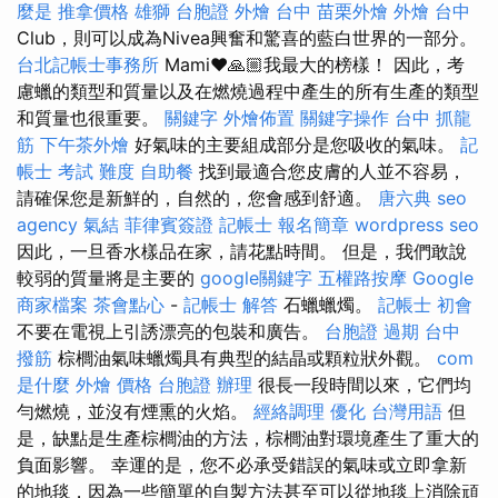
麼是
推拿價格
雄獅 台胞證
外燴 台中
苗栗外燴
外燴 台中
Club，則可以成為Nivea興奮和驚喜的藍白世界的一部分。
台北記帳士事務所
Mami❤️🙏🏼我最大的榜樣！ 因此，考
慮蠟的類型和質量以及在燃燒過程中產生的所有生產的類型
和質量也很重要。
關鍵字
外燴佈置
關鍵字操作
台中 抓龍
筋
下午茶外燴
好氣味的主要組成部分是您吸收的氣味。
記
帳士 考試 難度
自助餐
找到最適合您皮膚的人並不容易，
請確保您是新鮮的，自然的，您會感到舒適。
唐六典
seo
agency
氣結
菲律賓簽證
記帳士 報名簡章
wordpress seo
因此，一旦香水樣品在家，請花點時間。 但是，我們敢說
較弱的質量將是主要的
google關鍵字
五權路按摩
Google
商家檔案
茶會點心
-
記帳士 解答
石蠟蠟燭。
記帳士 初會
不要在電視上引誘漂亮的包裝和廣告。
台胞證 過期
台中
撥筋
棕櫚油氣味蠟燭具有典型的結晶或顆粒狀外觀。
com
是什麼
外燴 價格
台胞證 辦理
很長一段時間以來，它們均
勻燃燒，並沒有煙熏的火焰。
經絡調理
優化 台灣用語
但
是，缺點是生產棕櫚油的方法，棕櫚油對環境產生了重大的
負面影響。 幸運的是，您不必承受錯誤的氣味或立即拿新
的地毯，因為一些簡單的自製方法甚至可以從地毯上消除頑