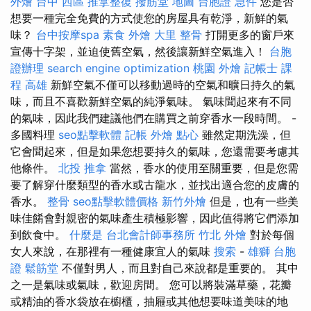
外燴
台中 西區 推拿整復
撥筋堂 地圖
台胞證 急件
您是否
想要一種完全免費的方式使您的房屋具有乾淨，新鮮的氣
味？
台中按摩spa
素食 外燴
大里 整骨
打開更多的窗戶來
宣傳十字架，並迫使舊空氣，然後讓新鮮空氣進入！
台胞
證辦理
search engine optimization
桃園 外燴
記帳士 課
程 高雄
新鮮空氣不僅可以移動過時的空氣和曠日持久的氣
味，而且不喜歡新鮮空氣的純淨氣味。 氣味聞起來有不同
的氣味，因此我們建議他們在購買之前穿香水一段時間。 -
多國料理
seo點擊軟體
記帳
外燴 點心
雖然定期洗澡，但
它會聞起來，但是如果您想要持久的氣味，您還需要考慮其
他條件。
北投 推拿
當然，香水的使用至關重要，但是您需
要了解穿什麼類型的香水或古龍水，並找出適合您的皮膚的
香水。
整骨
seo點擊軟體價格
新竹外燴
但是，也有一些美
味佳餚會對親密的氣味產生積極影響，因此值得將它們添加
到飲食中。
什麼是
台北會計師事務所
竹北 外燴
對於每個
女人來說，在那裡有一種健康宜人的氣味
搜索
-
雄獅 台胞
證
鬆筋堂
不僅對男人，而且對自己來說都是重要的。 其中
之一是氣味或氣味，歡迎房間。 您可以將裝滿草藥，花瓣
或精油的香水袋放在櫥櫃，抽屜或其他想要味道美味的地