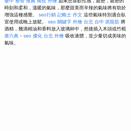
臺中 整骨 推薦
南投 外燴
如果您喜歡性感，親密，親密的
時刻和柔和，溫暖的氣味，那麼甜美而辛辣的氣味將有助於
增強這種感覺。
seo行銷
記帳士 作文
這些氣味特別適合臥
室使用或晚上放鬆。
seo 關鍵字
外燴 台北
台中 抓龍筋
將
酒精，幾滴精油和香料放入玻璃杯中，然後插入木頭或竹棍
唐六典
-
seo 優化
台北 外燴
吸收液體，並少量切成美味的
氣味。