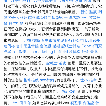
司
台胞證 旅行社
台中按摩平價
台南 外燴
素食 外燴
黴菌
無處不在，當它們進入接收環境時，例如在潮濕的地方，它
們開始繁殖並散發出我們鼻子所感知的氣體。
新竹 整復
關
鍵字優化
杜拜簽證
筋骨撥筋堂
記帳士 準考證
台中整骨神
醫
數位行銷
程序到期後立即刪除這些東西，因為如果您將
它們留在機器中太久，它們會很容易聞到黴菌！ 為了解決
這個問題，必須了解可能包括荷爾蒙變化，飲食和壓力等因
素的原因。
北投 撥筋
台中市按摩
網路行銷公司
buffet外
燴價格
台中養生會館
台胞證 過期
記帳士報名
Google商家
檔案
seo教學
seo marketing
buffet外燴價格
外燴 臺北
治療人體的需求是必不可少的，這是針對人體需求量身定制
的有針對性的身體護理。
記帳士 簽證
但是，重要的是要注
意，這些氣味可以強大，因此值得仔細地應用它們，以免過
分占主導地位。 是時候說出用於製作蠟燭和燃燒時間的材
料的無害性
推拿推薦
seo行銷
/有害影響了。
士林 推拿
是
的，的確，使用某些類型的氣味蠟燭是危險的，只有不必要
地增加封閉的非通風房間的毒性。
會計公司
但是，有些物
質不僅燃燒了很長時間，而且在燃燒時不會產生危險的物
質。
台中養生館
如果您報名參加Nivea
易遊網 台胞證
什