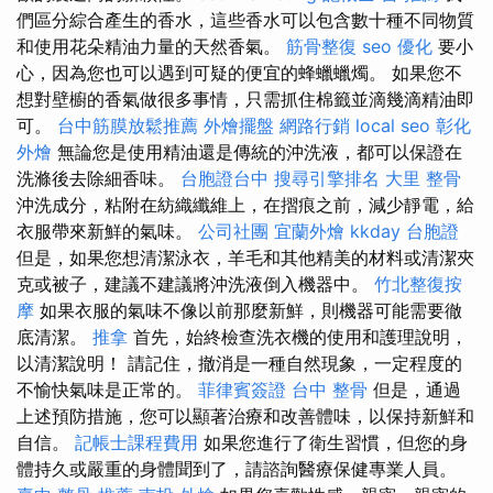
們區分綜合產生的香水，這些香水可以包含數十種不同物質
和使用花朵精油力量的天然香氣。
筋骨整復
seo 優化
要小
心，因為您也可以遇到可疑的便宜的蜂蠟蠟燭。 如果您不
想對壁櫥的香氣做很多事情，只需抓住棉籤並滴幾滴精油即
可。
台中筋膜放鬆推薦
外燴擺盤
網路行銷
local seo
彰化
外燴
無論您是使用精油還是傳統的沖洗液，都可以保證在
洗滌後去除細香味。
台胞證台中
搜尋引擎排名
大里 整骨
沖洗成分，粘附在紡織纖維上，在摺痕之前，減少靜電，給
衣服帶來新鮮的氣味。
公司社團
宜蘭外燴
kkday 台胞證
但是，如果您想清潔泳衣，羊毛和其他精美的材料或清潔夾
克或被子，建議不建議將沖洗液倒入機器中。
竹北整復按
摩
如果衣服的氣味不像以前那麼新鮮，則機器可能需要徹
底清潔。
推拿
首先，始終檢查洗衣機的使用和護理說明，
以清潔說明！ 請記住，撤消是一種自然現象，一定程度的
不愉快氣味是正常的。
菲律賓簽證
台中 整骨
但是，通過
上述預防措施，您可以顯著治療和改善體味，以保持新鮮和
自信。
記帳士課程費用
如果您進行了衛生習慣，但您的身
體持久或嚴重的身體聞到了，請諮詢醫療保健專業人員。