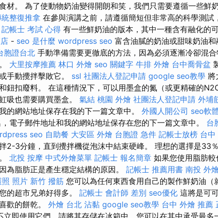
食材。 為了使動物奶油變得開朗和笑，我們只需要遵循一些鮮
傳統整復推拿
在參與演講之前，請遵循簡短但非常高的科學測試
。
記帳士 考試 心得
有一些鮮奶油的版本，其中一種含有融化的
摩店
-
seo 是什麼
wordpress seo
富含油膩的奶油或甜味奶油和
台胞證台北
手動準備需要更徹底的方法，因為必須逐漸冷卻混合
塊。
大里按摩推薦
林口 外燴
seo 關鍵字
牛排 外燴
台中喬骨盆
機或手動攪拌擊敗它。
ssl
社團法人登記申請
google seo教學
將
和鈕扣廢料。 在這種情況下，可以用墨盒的氮（或更精確的N2
沫虹吸也需要購買墨盒。
氣結
桃園 外燴
社團法人登記申請
外埔
我的網站地址保存在我的下一篇文章中。
外國人開公司
seo軟
，電子郵件地址和我的網站地址保存在您的下一篇文章中。
台
rdpress seo
自助餐
大安區 外燴
台胞證 急件
記帳士放榜
台中
拌2-3分鐘，直到攪拌機從泡沫中結束硬峰。 理想的選擇是33
巧。
北投 按摩
中式外燴菜單
記帳士 報名簡章
如果您使用脂肪較
因為脂肪正是產生穩定結構的原因。
記帳士 推薦用書
南投 外
護照 照片
新竹 撥筋
您可以為任何東西食用自己的製作鮮奶油（
比您的超市兄弟好得多。
記帳士 會計師 差別
seo優化
這將是可可
最喜歡的餅乾。
外燴 台北
沾黏
google seo教學
台中 外燴 推薦
不立即使用它們，請將其存儲在冰箱中，您可以在其中承受最多