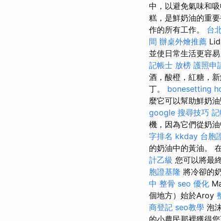
中，以避免氣味和吸
糕，是鮮奶油的重要
作的所有工作。
台北
間
辦桌外燴推薦
L
並使日常生活更容
記帳士 放榜
護照申
酒，酸橙，紅糖，新
丁。
bonesetting h
麼它可以幫助鮮奶
google 搜尋技巧
記
機，因為它們從奶
字排名
kkday 台胞
的奶油中的黃油。 
計乙級
您可以將最終
胞證基隆
將冷卻的奶
中 整骨
seo 優化
M
個地方）始於Aroy
商登記
seo教學
泡沫
的小農民那裡獲得您