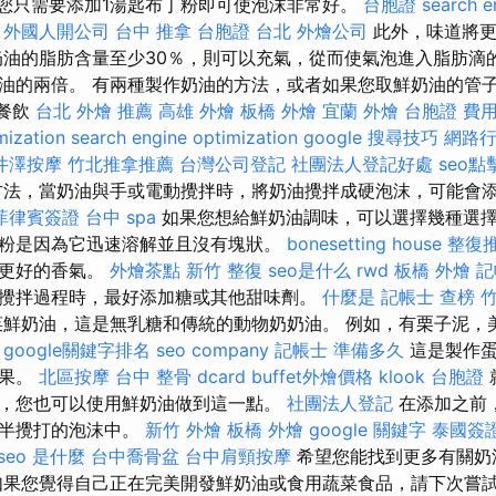
，您只需要添加1湯匙布丁粉即可使泡沫非常好。
台胞證
search e
外國人開公司
台中 推拿
台胞證 台北
外燴公司
此外，味道將更
奶油的脂肪含量至少30％，則可以充氣，從而使氣泡進入脂肪滴
油的兩倍。 有兩種製作奶油的方法，或者如果您取鮮奶油的管子
味餐飲
台北 外燴 推薦
高雄 外燴
板橋 外燴
宜蘭 外燴
台胞證 費
mization
search engine optimization
google 搜尋技巧
網路
井澤按摩
竹北推拿推薦
台灣公司登記
社團法人登記好處
seo點
方法，當奶油與手或電動攪拌時，將奶油攪拌成硬泡沫，可能會
菲律賓簽證
台中 spa
如果您想給鮮奶油調味，可以選擇幾種選
粉是因為它迅速溶解並且沒有塊狀。
bonesetting house
整復
生更好的香氣。
外燴茶點
新竹 整復
seo是什么
rwd
板橋 外燴
記
攪拌過程時，最好添加糖或其他甜味劑。
什麼是
記帳士 查榜
竹
鮮奶油，這是無乳糖和傳統的動物奶奶油。 例如，有栗子泥，
。
google關鍵字排名
seo company
記帳士 準備多久
這是製作蛋
糖果。
北區按摩
台中 整骨 dcard
buffet外燴價格
klook 台胞證
，您也可以使用鮮奶油做到這一點。
社團法人登記
在添加之前
到半攪打的泡沫中。
新竹 外燴
板橋 外燴
google 關鍵字
泰國簽
seo 是什麼
台中喬骨盆
台中肩頸按摩
希望您能找到更多有關奶
如果您覺得自己正在完美開發鮮奶油或食用蔬菜食品，請下次嘗