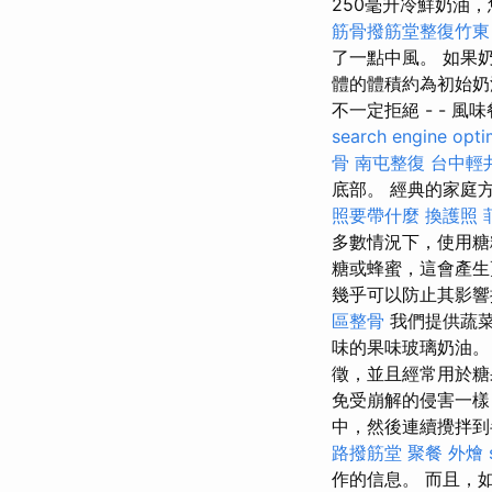
250毫升冷鮮奶油
筋骨撥筋堂整復竹東
了一點中風。 如果
體的體積約為初始奶
不一定拒絕 - - 風
search engine opti
骨
南屯整復
台中輕
底部。 經典的家庭
照要帶什麼
換護照
多數情況下，使用糖
糖或蜂蜜，這會產
幾乎可以防止其影響
區整骨
我們提供蔬菜
味的果味玻璃奶油
徵，並且經常用於
免受崩解的侵害一樣
中，然後連續攪拌
路撥筋堂
聚餐 外燴
作的信息。 而且，