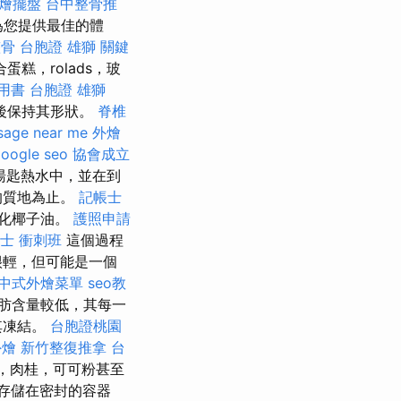
燴擺盤
台中整骨推
為您提供最佳的體
整骨
台胞證 雄獅
關鍵
糕，rolads，玻
用書
台胞證 雄獅
後保持其形狀。
脊椎
sage near me
外燴
oogle seo
協會成立
湯匙熱水中，並在到
的質地為止。
記帳士
氫化椰子油。
護照申請
士 衝刺班
這個過程
很輕，但可能是一個
中式外燴菜單
seo教
肪含量較低，其每一
其凍結。
台胞證桃園
外燴
新竹整復推拿
台
，肉桂，可可粉甚至
存儲在密封的容器