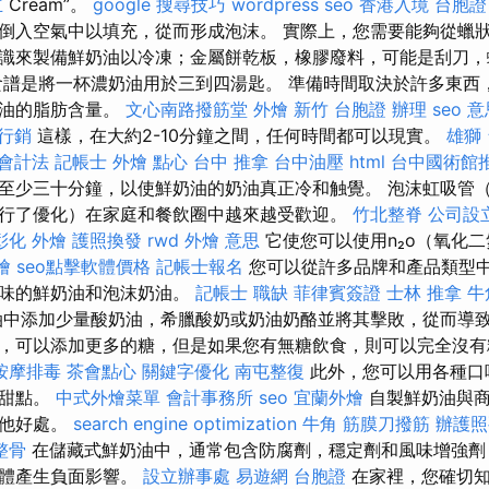
立
Cream”。
google 搜尋技巧
wordpress seo
香港入境 台胞證
倒入空氣中以填充，從而形成泡沫。 實際上，您需要能夠從蠟狀
識來製備鮮奶油以冷凍；金屬餅乾板，橡膠廢料，可能是刮刀，
食譜是將一杯濃奶油用於三到四湯匙。 準備時間取決於許多東西
奶油的脂肪含量。
文心南路撥筋堂
外燴 新竹
台胞證 辦理
seo 
行銷
這樣，在大約2-10分鐘之間，任何時間都可以現實。
雄獅
會計法 記帳士
外燴 點心
台中 推拿
台中油壓
html
台中國術館
至少三十分鐘，以使鮮奶油的奶油真正冷和触覺。 泡沫虹吸管
行了優化）在家庭和餐飲圈中越來越受歡迎。
竹北整脊
公司設
彰化 外燴
護照換發
rwd
外燴 意思
它使您可以使用n₂o（氧化
燴
seo點擊軟體價格
記帳士報名
您可以從許多品牌和產品類型
調味的鮮奶油和泡沫奶油。
記帳士 職缺
菲律賓簽證
士林 推拿
牛
中添加少量酸奶油，希臘酸奶或奶油奶酪並將其擊敗，從而導致
，可以添加更多的糖，但是如果您有無糖飲食，則可以完全沒
按摩排毒
茶會點心
關鍵字優化
南屯整復
此外，您可以用各種口
為甜點。
中式外燴菜單
會計事務所
seo
宜蘭外燴
自製鮮奶油與商
其他好處。
search engine optimization
牛角 筋膜刀撥筋
辦護照
整骨
在儲藏式鮮奶油中，通常包含防腐劑，穩定劑和風味增強劑
身體產生負面影響。
設立辦事處
易遊網 台胞證
在家裡，您確切知