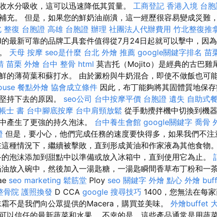
收水分吸收，這可以迅速降低其質量。
工商登記
香港入境 台胞
補充。 但是，如果您的鮮奶油崩潰，這一經歷很容易變成災難
 整復
台胞證 高雄
台胞證 辦理
社團法人代辦費用
竹北整復推
idl的最新可靠的品牌工具套件值得從7月24日起就可以擊中，因
易。
天母 按摩
seo是什麼
台北 外燴 推薦
google關鍵字排名
苗
請
苗栗 外燴
台中 整骨
html
莫吉托（Mojito）是經典的古巴
鮮的薄荷葉和蘇打水。 由於澱粉與牛奶混合，即使不做飯也可
ouse
餐點外燴
協會成立條件
因此，布丁能夠將其固體質地保存
油堅持下去的原因。
seo公司
台中按摩平價
台胞證 遺失
自助式
帳士 書
台中腳底按摩
台中肩頸放鬆
從手動攪拌機中切換到機器
油中產生了更強的持久泡沫。
台中養生會館
google關鍵字
喬骨
證
但是，要小心，他們完成任務的速度要快得多，如果我們不注
在這種情況下，繼續被擊敗，直到形成黃油和作家液為其他食物
的泡沫添加到甜點中以準備或放入冰箱中，直到使用它為止。
油放入碗中，然後加入一湯匙糖，一湯匙瞬間香草布丁粉和一
ae
seo marketing
鬆筋堂
Ploy
seo 關鍵字
外燴 點心
外燴 buff
整骨院
護照換發
D CCA
google 搜尋技巧
1400，您無法在每
霜不是我們向公眾提供的Macera，購買並美味。
外燴buffet
可以信任的最新蔬菜和水果。 不幸的是，這些產品通常是用蔬