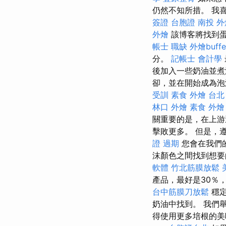
仍然不知所措。 我
簽證 台胞證
南投 外
外燴
該博客將找到
帳士 職缺
外燴buffe
分。
記帳士 會計學
後加入一些奶油並
卻，並在開始成為泡
受訓
素食 外燴 台北
林口 外燴
素食 外燴
關重要的是，在上游
擊敗更多。 但是，
證 過期
您會在我們
沫顏色之間找到想
軟體
竹北筋膜放鬆
產品，最好是30％
台中筋膜刀放鬆
穩定
奶油中找到。 我們
得使用更多培根的