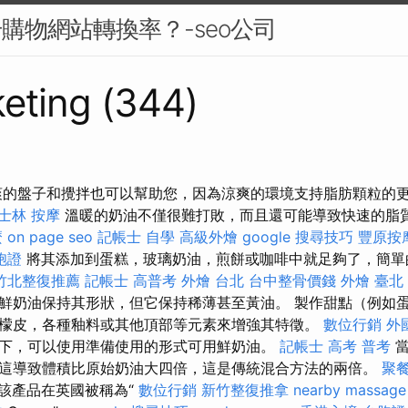
升購物網站轉換率？-seo公司
eting (344)
爽的盤子和攪拌也可以幫助您，因為涼爽的環境支持脂肪顆粒的
士林 按摩
溫暖的奶油不僅很難打敗，而且還可能導致快速的脂
麼
on page seo
記帳士 自學
高級外燴
google 搜尋技巧
豐原按
胞證
將其添加到蛋糕，玻璃奶油，煎餅或咖啡中就足夠了，簡單
竹北整復推薦
記帳士 高普考
外燴 台北
台中整骨價錢
外燴 臺北
鮮奶油保持其形狀，但它保持稀薄甚至黃油。 製作甜點（例如
檬皮，各種釉料或其他頂部等元素來增強其特徵。
數位行銷
外
下，可以使用準備使用的形式可用鮮奶油。
記帳士 高考 普考
當
這導致體積比原始奶油大四倍，這是傳統混合方法的兩倍。
聚餐
該產品在英國被稱為“
數位行銷
新竹整復推拿
nearby massage