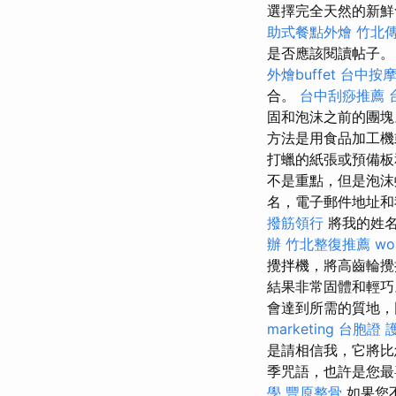
選擇完全天然的新鮮
助式餐點外燴
竹北
是否應該閱讀帖子
外燴buffet
台中按
合。
台中刮痧推薦
固和泡沫之前的團
方法是用食品加工
打蠟的紙張或預備板
不是重點，但是泡
名，電子郵件地址和
撥筋領行
將我的姓名
辦
竹北整復推薦
wo
攪拌機，將高齒輪攪
結果非常固體和輕
會達到所需的質地，
marketing
台胞證 
是請相信我，它將
季咒語，也許是您
學
豐原整骨
如果您