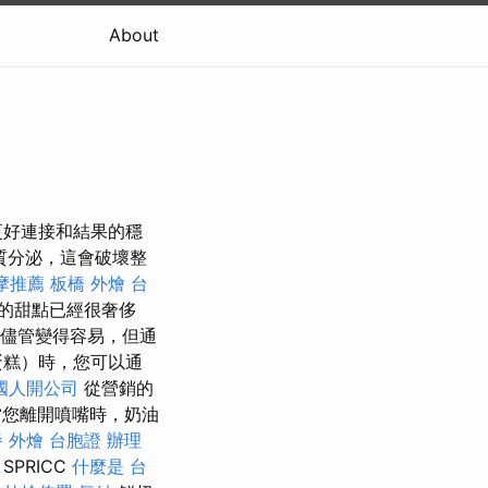
About
更好連接和結果的穩
質分泌，這會破壞整
摩推薦
板橋 外燴
台
的甜點已經很奢侈
儘管變得容易，但通
蛋糕）時，您可以通
國人開公司
從營銷的
您離開噴嘴時，奶油
 外燴
台胞證 辦理
SPRICC
什麼是
台