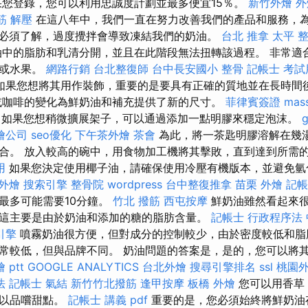
您登錄，您可以利用忠誠度計劃並最多便宜15％。
新竹外燴
外
筋 解壓
在這八年中，我們一直在努力改善我們的產品和服務，
必須了解，過度攪拌會導致凍結我們的奶油。
台北 推拿
太平 
中的脂肪和乳清分開，並且在此階段無法扭轉該過程。 非常適合蛋
啡或水果。
網路行銷
台北整復師
台中長安國小 整骨
記帳士 考試
如果您想將其用作裝飾，重要的是要具有正確的質地並在長時間
或咖啡的變化為鮮奶油和補充提供了新的尺寸。
菲律賓簽證
mas
如果您想稍微擴展架子，可以通過添加一點明膠來穩定泡沫。
g
燴公司
seo優化
下午茶外燴
茶會
為此，將一茶匙明膠溶解在幾
合。 放入較高的碗中，用食物加工機將其擊敗，直到達到所需
用
如果您決定使用椰子油，請確保使用冷壓有機版本，並避免
 外燴
搜索引擎
整骨院
wordpress
台中整復推拿
苗栗 外燴
記帳
最多可能需要10分鐘。
竹北 撥筋
西屯按摩
鮮奶油雖然看起來
這主要是由於奶油和添加的糖的脂肪含量。
記帳士 行政程序法
引擎
噴霧奶油很方便，但對成分的控制較少，由於密度較低和脂
常較低，但與品牌不同。 奶油問題的答案是，是的，您可以將
 ptt
GOOGLE ANALYTICS
台北外燴
搜尋引擎排名
ssl
桃園
法 記帳士
氣結
新竹竹北撥筋
逢甲按摩
板橋 外燴
您可以用香草
，以品嚐甜點。
記帳士 講義 pdf
重要的是，您必須始終將鮮奶油