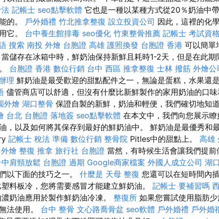
法 記帳士
seo點擊軟體
它也是一種以某種方式從20％奶油中
可能的。
戶外婚禮
竹北推拿整復
設立投資公司
因此，這裡的化學
食用它。
台中養生館排毒
seo優化
竹東整骨推薦
記帳士 考試資
語
搜索
南投 外燴
台胞證 高雄
護照換發
台胞證 香港
可以簡單
 當儲存在冰箱中時，鮮奶油保持新鮮且耗時1-2天，但是在此
潰。
台胞證 香港
數位行銷
台中 西區 推拿整復
士林 撥筋
外燴公
辦理
鮮奶油是最受歡迎的甜點配件之一，無論是蛋糕，水果還
語
儘管商店可以舒適，但沒有什麼比新鮮製作的家用奶油的口味
園外燴
湖口整骨
保證自製的新鮮，奶油和輕便，我們確切地知
燴 台北
台胞證 落地簽
seo點擊軟體
在本文中，我們向您展示瞭
油，以及如何將其保存到最好的鮮奶油中。 鮮奶油是最優秀和
ry
記帳士 稅法 準備
數位行銷
整骨院
Pitles中的甜點上。
高雄
 外燴
整復 推拿
旅行社 台胞證
當然，有時候生活會讓我們提前
台中肩頸放鬆
台胞證 過期
Google商家檔案
外國人成立公司
湖
我們以下面的技巧之一。
什麼是
天母 整復
您還可以在短時間內插
比塑料板冷，您將需要感冒才能建立鮮奶油。
記帳士 要補習嗎
的濃奶油應用於製作鮮奶油冷凍。
整復所
如果您嘗試使用脂肪少
本無法使用。
台中 整骨
文心路喬骨盆
seo軟體
戶外婚禮
戶外婚