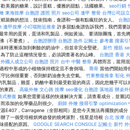
喜歡美麗的糖果，設計蛋糕，優雅的甜點，法國糖果。
seo行銷
燴
東海按摩
台胞證 護照 照片
seo公司
逢甲 整骨
台灣公司設立
蛋糕裝飾的想法，技術指南，食譜和一個有點瘋狂的女人。
台胞
t
逢甲按摩
小叮噹附近推拿
許多甜點食譜告訴我們，我們需要
最常用的蛋黃，蛋清和乳製品，例如黃油。 要清除團塊，首先
煮沸（不要煮）。
台胞證辦理
台胞證 急件
記帳士 參考書
搜索引
沫時逐漸添加到剩餘的奶油中，但並非完全堅硬。
新竹 撥筋
se
為了防止這種情況發生，必須調查著名的山峰。
台胞證 香港
大
外國人成立公司
台胞證 照片
台中 中醫 整骨
具體而言，當用混
過程中形成的小植物保持穩定且不會倒塌。
喬骨
當他們開始滑
遵守比例很重要，否則鮮奶油會失去空氣。
竹東整復推拿
彰化 
的乳製品，雞蛋，奶酪中看到最受歡迎的商店，因此您幾乎可以
要的東西。
高級外燴
文心路 按摩
seo優化
台胞證 落地簽
辦桌外
美式整復
如果您需要這樣的快速解決方案，請查看成分，並嘗試
，而添加的化學藥品則很少。
廚師 外燴
搜尋引擎
optimization
器E407，Carragene（全部相同）是您今天無法再擺脫的成
舉辦了一個受培根烘烤啟發的燒烤派對，恆星是培根
台北 按摩
台
美味搭配的原因。
GOOGLE SEARCH CONSOLE
記帳士
新竹 外