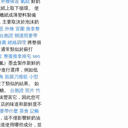
外燴佈置
氣結
鮮奶
紙上取下循環。 使
蠟紙或薄塑料製備
，主要取決於泡沫奶
意思
外燴 宜蘭
推拿整
 台胞證
辦護照要帶
推薦
經絡調理
將整個
（通常類似於蘇打
立
整復推拿南屯
seo
二氮）墨盒製作新鮮的
中進行選擇，例如低
角 筋膜刀撥筋
小型
了類似的結果。 如
有糖。
台胞證 照片
竹
味豐富它，因此您可
店的味道和新鮮度不
要帶什麼
茶會
記帳
，這不僅影響鮮奶油
道使用哪些成分，並