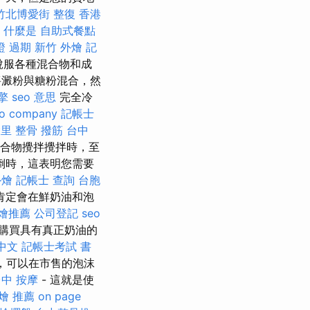
竹北博愛街 整復
香港
什麼是
自助式餐點
證 過期
新竹 外燴
記
說服各種混合物和成
將澱粉與糖粉混合，然
擎
seo 意思
完全冷
o company
記帳士
里 整骨
撥筋 台中
合物攪拌攪拌時，至
倒時，這表明您需要
外燴
記帳士 查詢
台胞
肯定會在鮮奶油和泡
燴推薦
公司登記
seo
購買具有真正奶油的
 中文
記帳士考試 書
分，可以在市售的泡沫
中 按摩
- 這就是使
燴 推薦
on page