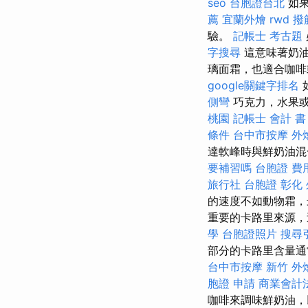
seo
台胞證台北
如果
薦
宜蘭外燴
rwd
撥
驗。
記帳士 考古題
字搜尋
這意味著奶油
璃面霜，也適合咖
google關鍵字排名
側彎
巧克力，水果
桃園
記帳士 會計 書
條件
台中市按摩
外
達軟峰時與鮮奶油混
要補習嗎
台胞證 費
旅行社 台胞證
彰化
的速度不如動物霜，
重要的卡路里來源，
學
台胞證照片
搜尋
部分的卡路里含量通
台中市按摩
新竹 外燴
胞證 申請
商業會計
咖啡來調味鮮奶油