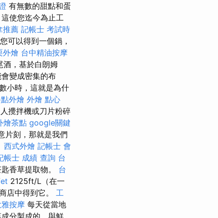
證
有無數的甜點和蛋
，這使您迄今為止工
拿推薦
記帳士 考試時
為您可以得到一個鍋，
栗外燴
台中精油按摩
雞尾酒，基於白朗姆
能會變成密集的布
數小時，這就是為什
餐點外燴
外燴 點心
人攪拌機或刀片粉碎
外燴茶點
google關鍵
意片刻，那就是我們
。
西式外燴
記帳士 會
記帳士 成績 查詢
台
茶匙香草提取物。
台
et
2125ft/L（在一
家商店中得到它。
工
大雅按摩
每天從當地
菜成分製成的，與鮮