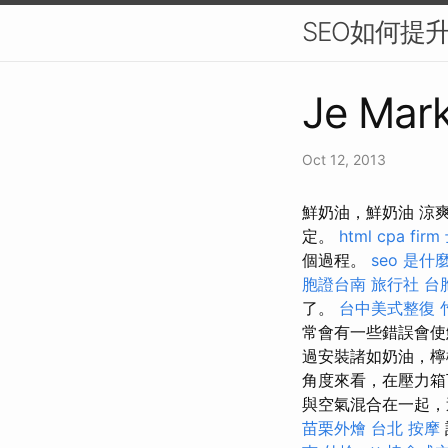
SEO如何提
Je Mark
Oct 12, 2013
鮮奶油，鮮奶油 涼
定。
html
cpa firm
個過程。
seo 是什
胞證台南
旅行社 台
了。
台中美式整復
常會有一些錯誤會使
過安裝諸如奶油，檸
角度來看，在壓力箱
與空氣混合在一起，
苗栗外燴
台北 按摩