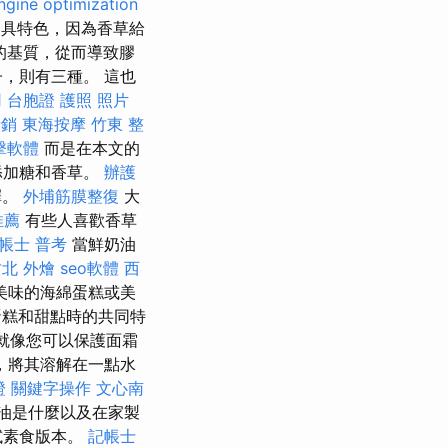
ngine optimization
具特色，因為香草給
的基質，從而導致膠
，則有三種。 這也
用
台胞證 護照 照片
行銷
東海按摩
竹東 整
擊軟體
而是在本文的
添加糖和香草。
辦護
擇。
外埔筋膜整復
大
推薦
有些人喜歡香草
帳士 普考
當鮮奶油
北 外燴
seo軟體
西
美味的海綿蛋糕或美
糕和甜點時的共同特
就像您可以保護面霜
，將其溶解在一點水
證
關鍵字操作
文心南
油是什麼以及在家製
試素食版本。
記帳士