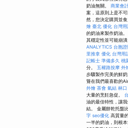
奶油無關。
商業會計
案，這原則上是不
然，您決定購買並
燴 臺北
優化 台灣用
的奶油來製作奶油。
其穩定性並可能崩
ANALYTICS
台胞證
里推拿
優化 台灣用
記帳士 準備多久
桃
分。
五權路按摩
外
步驟製作完美的鮮奶
聳在我們最喜歡的Ai
外燴
茶會
氣結
林口
大量的烹飪急促。
油的最佳特性，讓
結。 金屬餅乾托盤
字
seo優化
高質量
一半的奶油，則根