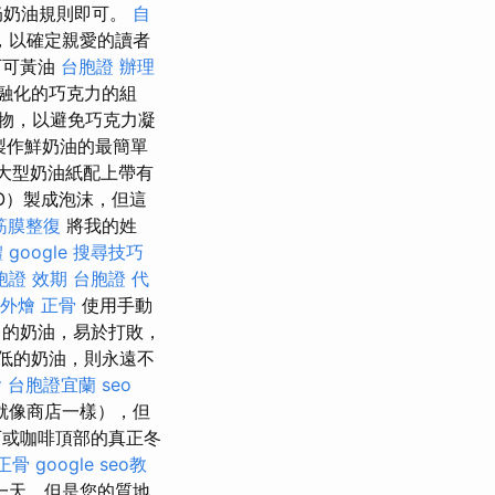
奶奶油規則即可。
自
，以確定親愛的讀者
可可黃油
台胞證 辦理
融化的巧克力的組
物，以避免巧克力凝
製作鮮奶油的最簡單
大型奶油紙配上帶有
O）製成泡沫，但這
筋膜整復
將我的姓
體
google 搜尋技巧
胞證 效期
台胞證 代
 外燴
正骨
使用手動
％的奶油，易於打敗，
低的奶油，則永遠不
燴
台胞證宜蘭
seo
就像商店一樣），但
或咖啡頂部的真正冬
正骨
google seo教
一天，但是您的質地