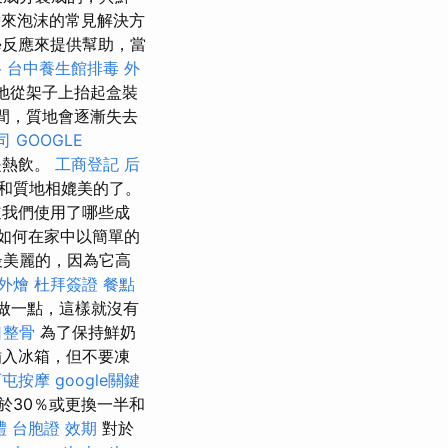
帶來泡沫的常見解決方
反應來提供幫助，當
格
台中養生館排毒
外
地從架子上抬起盒裝
期間，質地會逐漸失去
司
GOOGLE
是熱飲。
工商登記
后
和質地相媲美的了。
道我們使用了哪些成
如何在家中以簡單的
最美麗的，因為它高
 外燴
杜拜簽證
餐點
做一點，這樣就沒有
口整骨
為了保持鮮奶
入冰箱，但不要凍
西屯按摩
google關鍵
於30％或更換一半和
禮
台胞證 效期
對於