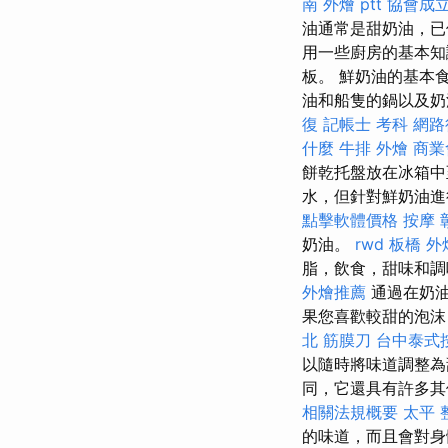
南 外燴 ptt
協會成
油通常是甜奶油，已
用一些廚房的基本知
板。 鮮奶油的基本
油和船隻的鍋以及
復
記帳士 考科
網路
什麼
牛排 外燴
商業
餅乾托盤放在冰箱中
水，但針對鮮奶油進
點擊軟體價格
按摩
奶油。
rwd
板橋 外
脂，飲食，甜味和
外燴推薦
通過在奶油
果您喜歡較甜的泡沫
北 筋膜刀
台中泰式
以隨時將味道調整
同，它還具有許多
相關法規概要
太平 
的味道，而且會對