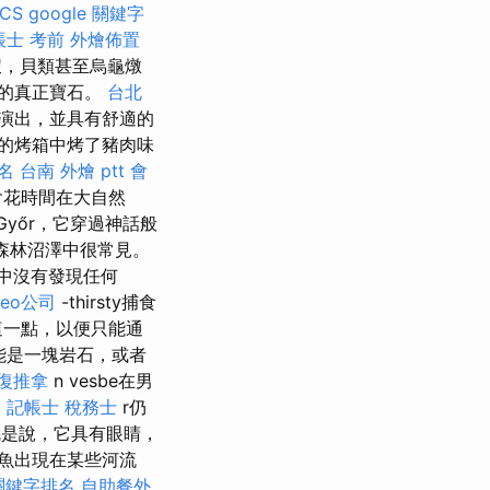
ICS
google 關鍵字
帳士 考前
外燴佈置
蝦，貝類甚至烏龜燉
園的真正寶石。
台北
巡迴演出，並具有舒適的
的烤箱中烤了豬肉味
排名
台南 外燴 ptt
會
會花時間在大自然
yőr，它穿過神話般
大森林沼澤中很常見。
中沒有發現任何
seo公司
-thirsty捕食
調這一點，以便只能通
能是一塊岩石，或者
復推拿
n vesbe在男
燴
記帳士 稅務士
r仍
就是說，它具有眼睛，
魚出現在某些河流
e關鍵字排名
自助餐外