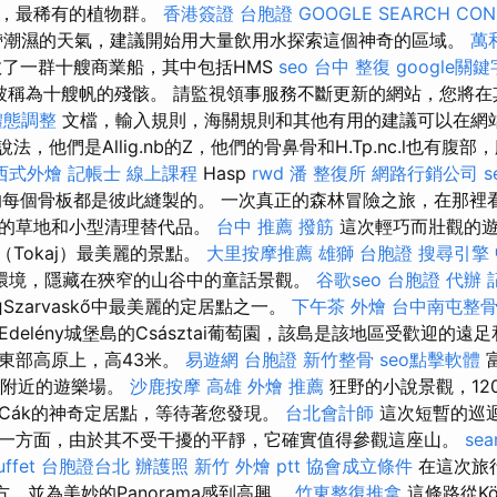
豔，最稀有的植物群。
香港簽證 台胞證
GOOGLE SEARCH CON
潮濕的天氣，建議開始用大量飲用水探索這個神奇的區域。
萬
救了一群十艘商業船，其中包括HMS
seo
台中 整復
google關鍵
此後被稱為十艘帆的殘骸。 請監視領事服務不斷更新的網站，您將
體態調整
文檔，輸入規則，海關規則和其他有用的建議可以在網
說法，他們是Allig.nb的Z，他們的骨鼻骨和H.Tp.nc.l也有
西式外燴
記帳士 線上課程
Hasp
rwd
潘 整復所
網路行銷公司
s
l的每個骨板都是彼此縫製的。 一次真正的森林冒險之旅，在那
麗的草地和小型清理替代品。
台中 推薦 撥筋
這次輕巧而壯觀的遊
吉（Tokaj）最美麗的景點。
大里按摩推薦
雄獅 台胞證
搜尋引擎
環境，隱藏在狹窄的山谷中的童話景觀。
谷歌seo
台胞證 代辦
Szarvaskő中最美麗的定居點之一。
下午茶 外燴
台中南屯整
delény城堡島的Császtai葡萄園，該島是該地區受歡迎的遠
東部高原上，高43米。
易遊網 台胞證
新竹整骨
seo點擊軟體
石場附近的遊樂場。
沙鹿按摩
高雄 外燴 推薦
狂野的小說景觀，12
Cák的神奇定居點，等待著您發現。
台北會計師
這次短暫的巡
一方面，由於其不受干擾的平靜，它確實值得參觀這座山。
sea
ffet
台胞證台北
辦護照
新竹 外燴 ptt
協會成立條件
在這次旅
地方，並為美妙的Panorama感到高興。
竹東整復推拿
這條路從Köv