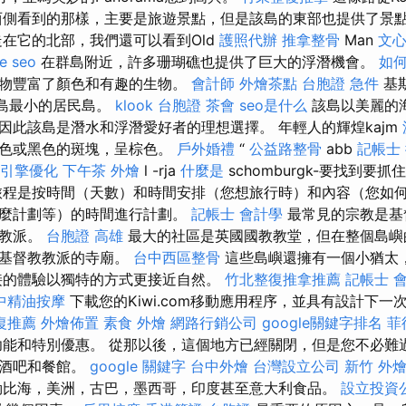
西側看到的那樣，主要是旅遊景點，但是該島的東部也提供了景點
在它的北部，我們還可以看到Old
護照代辦
推拿整骨
Man
文
e seo
在群島附近，許多珊瑚礁也提供了巨大的浮潛機會。
如
生物豐富了顏色和有趣的生物。
會計師
外燴茶點
台胞證 急件
基斯
群島最小的居民島。
klook 台胞證
茶會
seo是什么
該島以美麗的
因此該島是潛水和浮潛愛好者的理想選擇。 年輕人的輝煌kajm
棕色或黑色的斑塊，呈棕色。
戶外婚禮
“
公益路整骨
abb
記帳士
引擎優化
下午茶 外燴
l -rja
什麼是
schomburgk-要找到要抓住
程是按時間（天數）和時間安排（您想旅行時）和內容（您如
什麼計劃等）的時間進行計劃。
記帳士 會計學
最常見的宗教是基
和教派。
台胞證 高雄
最大的社區是英國國教教堂，但在整個島嶼
的基督教教派的寺廟。
台中西區整骨
這些島嶼還擁有一個小猶太
接的體驗以獨特的方式更接近自然。
竹北整復推拿推薦
記帳士 
中精油按摩
下載您的Kiwi.com移動應用程序，並具有設計下一
復推薦
外燴佈置
素食 外燴
網路行銷公司
google關鍵字排名
菲
藏的功能和特別優惠。 從那以後，這個地方已經關閉，但是您不必
級酒吧和餐館。
google 關鍵字
台中外燴
台灣設立公司
新竹 外燴
比海，美洲，古巴，墨西哥，印度甚至意大利食品。
設立投資