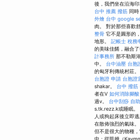
後，我們坐在沿海印
台中 推薦 撥筋
同時
外燴 台中
google s
肉。 對於那些喜歡
整骨
它不是圓形的，但
地形。
記帳士 稅務
的美味佳餚，融合了
計事務所
那不勒斯湖
中。
台中油壓
台胞
的匈牙利傳統村莊。 R
台胞證 申請
台胞證
shakar。
台中 撥筋
者在V
如何消除腳酸
過v。
台中刮痧
自
s.tk.rezz.k或睡眠。
人或狗起床後立即
在散佈強烈的氣味
但不是很大的物種，
中：從凱姆（Kay