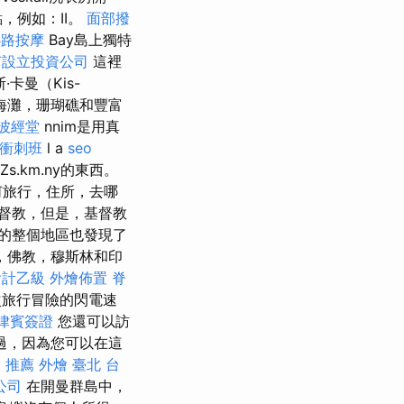
，例如：II。
面部撥
心路按摩
Bay島上獨特
何設立投資公司
這裡
·卡曼（Kis-
海灘，珊瑚礁和豐富
波經堂
nnim是用真
 衝刺班
l a
seo
Zs.km.ny的東西。
何旅行，住所，去哪
督教，但是，基督教
的整個地區也發現了
，佛教，穆斯林和印
會計乙級
外燴佈置
脊
次旅行冒險的閃電速
律賓簽證
您還可以訪
難過，因為您可以在這
 推薦
外燴 臺北
台
公司
在開曼群島中，