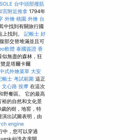
SOLE
台中頭部撥筋
和宮附近推拿
1794年
字
外燴 桃園
外燴 台
在其中找到有關旅行國
站上找到。
記帳士 好
腹部，腹部交替堆滿並且可
eo軟體
泰國簽證
香
裡看似無盡的森林，狂
覽是塔爾卡爾
中式外燴菜單
大安
記帳士 考試範圍
這正
骨
文心路 按摩
在這次
足和野餐區。 它的最高
富裕的自然和文化景
0歲的樹，地窖，特
迴演出試圖表明，由
rch engine
行中，您可以穿過
eskáli洗衣房開