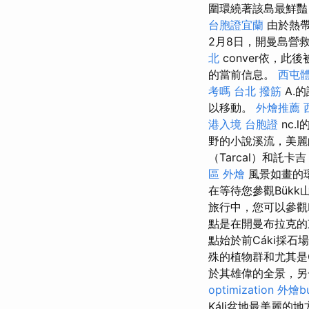
圍環繞著該島最鮮
台胞證宜蘭
由於熱帶
2月8日，開曼島營
北
conver依，
的當前信息。
西屯
考嗎
台北 撥筋
A.的
以移動。
外燴推薦
港入境 台胞證
nc.
野的小說溪流，美
（Tarcal）和託卡
區 外燴
風景如畫的
在等待您參觀Bükk山
旅行中，您可以參觀E
點是在開曼布拉克的
點始於前Cáki採
殊的植物群和尤其是
於其雄偉的全景，另
optimization
外燴bu
Káli盆地最美麗的