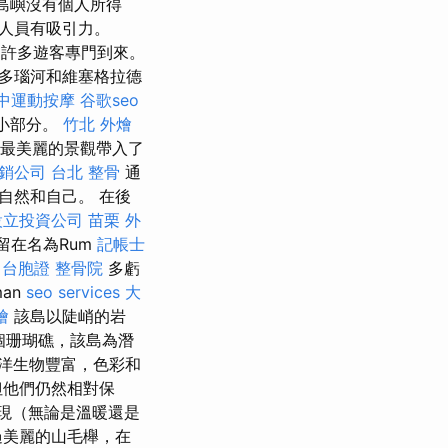
島嶼沒有個人所得
人員有吸引力。
許多遊客專門到來。
 多瑙河和維塞格拉德
中運動按摩
谷歌seo
一小部分。
竹北 外燴
最美麗的景觀帶入了
銷公司
台北 整骨
通
自然和自己。 在後
設立投資公司
苗栗 外
留在名為Rum
記帳士
 台胞證
整骨院
多虧
an
seo services
大
燴
該島以陡峭的岩
個珊瑚礁，該島為潛
洋生物豐富，色彩和
但他們仍然相對保
現（無論是溫暖還是
過美麗的山毛櫸，在