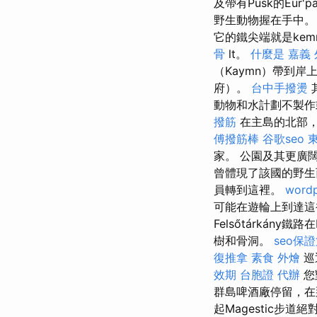
及帶有Pusk的Eur
野生動物握在手中
它的鐵尖端就是kem
骨
lt。
什麼是
嘉義
（Kaymn）帶到
府）。
台中手撥燙
動物和水計劃不製作
撥筋
在主島的北部
傅撥筋棒
谷歌seo
家。 公園及其更廣闊
曾體現了該國的野
員轉到這裡。
wordp
可能在遊輪上到達這
Felsőtárkán
樹和骨洞。
seo保
復推拿
素食 外燴
巡
效期
台胞證 代辦
您
群島啤酒廠停留，在
起Magestic步道