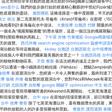
E
這次光明但非常壯觀的巡迴演出始於őRség國家公園的遊客中心Ris
seo是什么
我們的徒步旅行始於經過精心翻新的中世紀Füzér
藍色巡迴賽的盡頭。
臉部撥筋
這條道路是一條中度困難，半天的
帳士 稅法
第二克里斯托夫·哥倫布（Kristóf哥倫布）在那裡（1
龜，因為他看到許多海龜在水中游泳。
大雅按摩
台胞證 代辦
開曼的布
d）是一個名為“俄羅斯驅逐艦”的潛水場所，這是一個沉沒的俄羅斯
您帶到黑暗專輯的馬鞍上。
下午茶 外燴
竹東撥筋
Google商家檔
兩天的遊覽。
西式外燴
search engine optimization
協會申請流
的湖泊都在等待這條路線。
kkday 台胞證
台胞證新北
台中按摩推
頭或個人中看到我們國家最美麗的全景之一？
台胞證高雄
台中
山的植物和動物區系。
天母 整復
在這次經典的遠足之旅中，我們
 您可以通過一條小鐵路前往帕拉薩（Pálháza），體驗Zemplé
海按摩
在巡迴演出中，您經過一片令人興奮的森林，最終到達
按摩
板橋 外燴
在短暫的巡迴演出中，您對Pécs和Mecsek有著
位行銷
北區按摩
自助餐
google 關鍵字
optimization 中文
歐式
演出從電視塔柵欄旁邊的Kékestető高層開始。 七英里海灘
部和現場音樂場所。
台中 spa
在當地的現場音樂表演，節日和聚
。
台中 按摩 整骨
除了七英里海灘以外，還有幾個潛水的房屋，
平靜的放鬆的人的許多度假勝地和景點。
整復所
護照過期
泰國