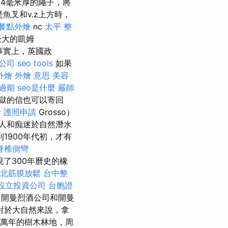
3-4毫米厚的繩子，將
是魚叉和v.z上方時，
餐點外燴
nc
太平 整
最大的凱姆
事實上，英國政
公司
seo tools
如果
外燴
外燴 意思
美容
過期
seo是什麼
嚴師
獄的信也可以寄回
骨
護照申請
Grosso）
人和痴迷於自然潛水
1900年代初，才有
脊椎側彎
發現了300年曆史的橡
北筋膜放鬆
台中整
設立投資公司
台胞證
，開曼烈酒公司和開曼
對於大自然來說，拿
0萬年的樹木林地，周