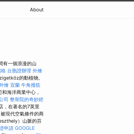
About
ánya之間有一個浪漫的山
價格
台胞證辦理
外燴
igetköz的動植物。
外燴 宜蘭
牛角撥筋
公司和海洋商業中心，
公司
整骨院的奇妙經
店，在著名的7英里
被現代空氣條件的商
thely）山脈的芬
證申請
GOOGLE