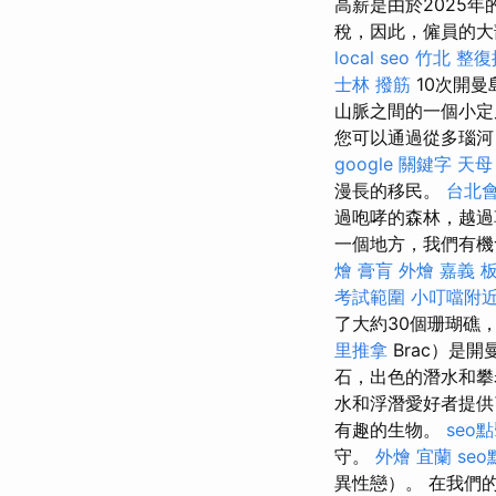
高薪是由於2025
稅，因此，僱員的大
local seo
竹北 整復
士林 撥筋
10次開曼
山脈之間的一個小定居
您可以通過從多瑙河（
google 關鍵字
天母
漫長的移民。
台北
過咆哮的森林，越過
一個地方，我們有機
燴
膏肓
外燴 嘉義
板
考試範圍
小叮噹附
了大約30個珊瑚礁
里推拿
Brac）是
石，出色的潛水和攀
水和浮潛愛好者提
有趣的生物。
seo
守。
外燴 宜蘭
se
異性戀）。 在我們