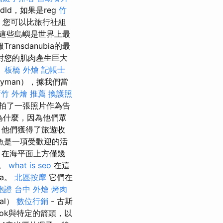
dld，如果是reg
竹
，您可以比旅行社組
這些島嶼是世界上最
Transdanubia的最
對您的肌肉產生巨大
。
板橋 外燴
記帳士
yman），據我們當
竹 外燴 推薦
換護照
拍了一張照片作為告
是為什麼，因為他們眾
，他們獲得了旅遊收
魚是一項受歡迎的活
，在海平面上方僅幾
同。
what is seo
在這
da。
北區按摩
它們在
胞證 台中
外燴 烤肉
al）
數位行銷
- 古斯
ok與特定的箭頭，以