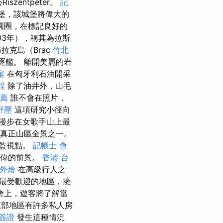
zentpéter。
記
城堡，該城堡將偉大的
圓圈，在標記良好的
503年），稱其為拉斯
拉克島（Brac
竹北
驅逐艦。 離開美麗的岩
案
在匈牙利石油開采
程
除了油井外，山毛
薦
誰不會在照片，
舒壓
這項研究小徑向
漫步在女歌手山上最
n的真正山區全景之一。
了監視點。
記帳士 會
宏偉的前景。
香港 台
外燴
在高級行人之
是最受歡迎的地區，擁
會上，遊客將了解當
東部地區有許多私人房
簽證
發生這種情況