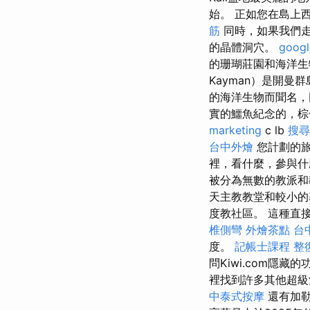
始。 正如您在島上
筋
同時，如果我們走
的晶體洞穴。
googl
的珊瑚莊園和海洋
Kayman）是開曼
的海洋生物而聞名，
實的鱷魚紀念的，
marketing
c lb
搜尋
台中外燴
您計劃的旅
裡，看什麼，參與
被分為無數的教派
天主教教堂和較小
度教社區。 這種直
椎側彎
外燴茶點
台
度。
記帳士課程
整
問Kiwi.com隱
裡找到許多其他超
中泰式按摩
還有加勒