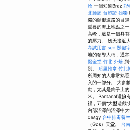
燴
一個知道Braz
記
北腰痛
台胞證 雄獅
織的類似道路的目錄
重要的海上地點之一
高峰，這是一個具
的壓力。 幾天接近大
考試用書
seo 關鍵
地的領導人稱，通
撥金堂
竹北 外燴
到
別。
后里推拿
竹北
所周知的人非常熟悉
入的一部分。 大多
動，尤其是鉤子上的
米。 Pantanal還
裡，五個“大型遊戲”是
內部沼澤的沼澤中大
desgy
台中排毒養
（Gos）天堂。
台南