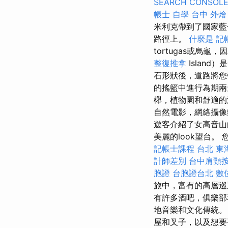
SEARCH CONSOL
帳士 自學
台中 外燴
米利克帶到了國家
路徑上。
什麼是
記
tortugas或烏
整復推拿
Islan
石形狀後，道路將
的搖籃中進行為期
櫸，植物園和舒適
自然電影，網絡攝像
遊客介紹了女高音
美麗的look望台。
記帳士課程 台北
東
計師差別
台中肩頸
胞證
台胞證台北
數
旅中，富有的高層巡迴
有許多酒吧，俱樂
地音樂和文化傳統
屋和叉子，以及想要