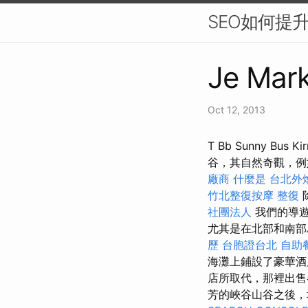
SEO如何提
Je Mark
Oct 12, 2013
T Bb Sunny Bus 
谷，其自然奇觀，
廠商
什麼是
台北外
竹北整復按摩
整復
社團法人
我們的導遊
尤其是在北部和南
歷
台胞證台北
自助
海灘上鋪設了豪華
店所取代，那裡出售各
芳的峽谷山谷之後，