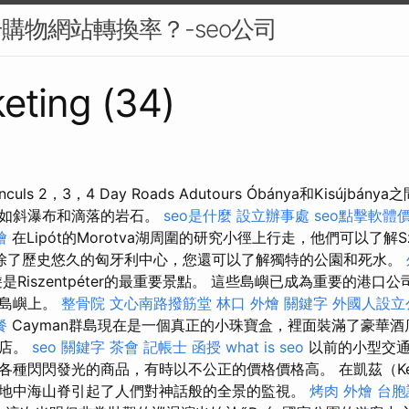
升購物網站轉換率？-seo公司
eting (34)
Kirnculs 2，3，4 Day Roads Adutours Óbánya和Kisújb
例如斜瀑布和滴落的岩石。
seo是什麼
設立辦事處
seo點擊軟體
燴
在Lipót的Morotva湖周圍的研究小徑上行走，他們可以了解Sz
除了歷史悠久的匈牙利中心，您還可以了解獨特的公園和死水。
是Riszentpéter的最重要景點。 這些島嶼已成為重要的港口
部島嶼上。
整骨院
文心南路撥筋堂
林口 外燴
關鍵字
外國人設立
餐
Cayman群島現在是一個真正的小珠寶盒，裡面裝滿了豪華酒
酒店。
seo 關鍵字
茶會
記帳士 函授
what is seo
以前的小型交通
種閃閃發光的商品，有時以不公正的價格價格高。 在凱茲（Kesz
地中海山脊引起了人們對神話般的全景的監視。
烤肉 外燴
台胞