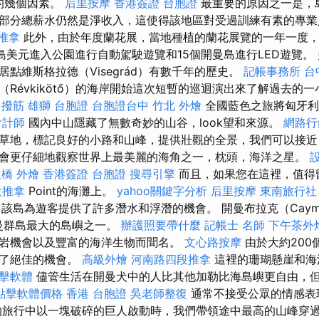
年的幾個因素。
后里按摩
香港簽證 台胞證
最重要的原因之一是，
部分總薪水仍然是淨收入，這使得該地區對受過訓練有素的專業
推拿
此外，由於年度蘭花展，當地種植的蘭花展覽的一年一度，
島美元進入公園進行自動駕駛遊覽和15個開曼島進行LED遊覽。
點維斯格拉德（Visegrád）有數千年的歷史。
記帳事務所
台
Révkikötő）的海岸開始這次短暫的巡迴演出來了解過去的
 撥筋
雄獅 台胞證
台胞證台中
竹北 外燴
全國藍色之旅將匈牙利
會計師
國內中山隱藏了無數奇妙的山谷，look望和來源。
網路行
草地，標記良好的小路和山峰，提供壯觀的全景，我們可以接近
會更仔細地觀察世界上最美麗的海角之一，枕頭，海洋之星。
橋 外燴
香港簽證 台胞證
搜尋引擎
而且，如果您在這裡，值得
近推拿
Point的海灘上。
yahoo關鍵字分析
后里按摩
東南旅行社
，該島為遊客提供了許多潛水和浮潛的機會。 開曼布拉克（Caym
開曼群島最大的島嶼之一。
辦護照要帶什麼
記帳士 名師
下午茶外
岩機會以及豐富的海洋生物而聞名。
文心路按摩
由於大約200
供了絕佳的機會。
高級外燴
河南路四段推拿
這裡的珊瑚懸崖和海
點擊軟體
儘管生活在開曼犬中的人比其他加勒比海島嶼更自由，
o點擊軟體價格
香港 台胞證
吳老師整復
通常不接受公眾的情感表
的旅行中以一塊破碎的巨人啟動時，我們帶領途中最高的山峰穿