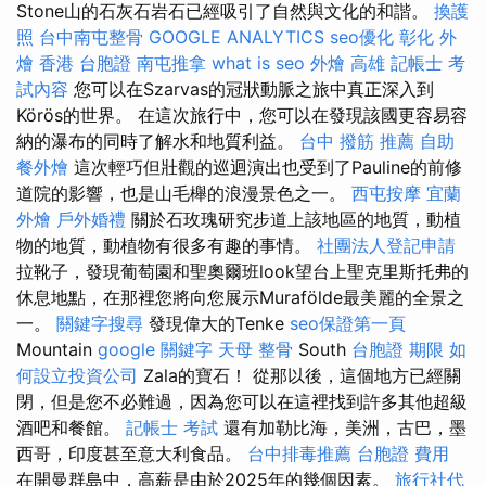
Stone山的石灰石岩石已經吸引了自然與文化的和諧。
換護
照
台中南屯整骨
GOOGLE ANALYTICS
seo優化
彰化 外
燴
香港 台胞證
南屯推拿
what is seo
外燴 高雄
記帳士 考
試內容
您可以在Szarvas的冠狀動脈之旅中真正深入到
Körös的世界。 在這次旅行中，您可以在發現該國更容易容
納的瀑布的同時了解水和地質利益。
台中 撥筋 推薦
自助
餐外燴
這次輕巧但壯觀的巡迴演出也受到了Pauline的前修
道院的影響，也是山毛櫸的浪漫景色之一。
西屯按摩
宜蘭
外燴
戶外婚禮
關於石玫瑰研究步道上該地區的地質，動植
物的地質，動植物有很多有趣的事情。
社團法人登記申請
拉靴子，發現葡萄園和聖奧爾班look望台上聖克里斯托弗的
休息地點，在那裡您將向您展示Murafölde最美麗的全景之
一。
關鍵字搜尋
發現偉大的Tenke
seo保證第一頁
Mountain
google 關鍵字
天母 整骨
South
台胞證 期限
如
何設立投資公司
Zala的寶石！ 從那以後，這個地方已經關
閉，但是您不必難過，因為您可以在這裡找到許多其他超級
酒吧和餐館。
記帳士 考試
還有加勒比海，美洲，古巴，墨
西哥，印度甚至意大利食品。
台中排毒推薦
台胞證 費用
在開曼群島中，高薪是由於2025年的幾個因素。
旅行社代