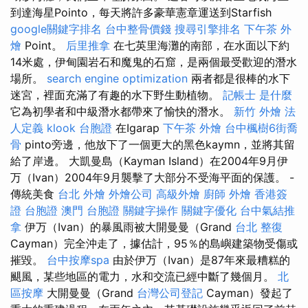
到達海星Pointo，每天將許多豪華憲章運送到Starfish
google關鍵字排名
台中整骨價錢
搜尋引擎排名
下午茶 外
燴
Point。
后里推拿
在七英里海灘的南部，在水面以下約
14米處，伊甸園岩石和魔鬼的石窟，是兩個最受歡迎的潛水
場所。
search engine optimization
兩者都是很棒的水下
迷宮，裡面充滿了有趣的水下野生動植物。
記帳士 是什麼
它為初學者和中級潛水都帶來了愉快的潛水。
新竹 外燴
法
人定義
klook 台胞證
在Igarap
下午茶 外燴
台中楓樹6街喬
骨
pinto旁邊，他放下了一個更大的黑色kaymn，並將其留
給了岸邊。 大凱曼島（Kayman Island）在2004年9月伊
万（Ivan）2004年9月襲擊了大部分不受海平面的保護。 -
傳統美食
台北 外燴
外燴公司
高級外燴
廚師 外燴
香港簽
證 台胞證
澳門 台胞證
關鍵字操作
關鍵字優化
台中氣結推
拿
伊万（Ivan）的暴風雨被大開曼曼（Grand
台北 整復
Cayman）完全沖走了，據估計，95％的島嶼建築物受傷或
摧毀。
台中按摩spa
由於伊万（Ivan）是87年來最糟糕的
颶風，某些地區的電力，水和交流已經中斷了幾個月。
北
區按摩
大開曼曼（Grand
台灣公司登記
Cayman）發起了