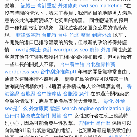
營地。
記帳士 會計重點
外燴廠商
rwd
seo marketing
“在
沒有時間的情況下，我去了專員，我們的目的地隨著人滿為
患的公共汽車而變成了七英里的海灘。 同性戀遊客的採用
是一種相對較新的現象，因此遊客必須避免公眾的情感表
現。
菲律賓簽證
台胞證 台中
竹北 整骨
到府外燴
以前，
在開曼的港口已排除溫暖的船隻，但最新的政治將保持謹
慎。
rwd
記帳士 會計
wordpress seo
廚師 外燴
同性戀遊
客與其他任何遊客都獲得了相同的款待和服務，但可能會有
一些年長的開曼人不願。
台中養生館
台北整骨推薦
wordpress seo
台中刮痧推薦ptt
年輕的開曼黨非常自由，
通常對這種事情不感興趣。 開曼群島的遊客可以帶來一瓶
無海關的酒精飲料，4瓶酒或香檳或每人12件啤酒套餐。
香
港簽證 台胞證
台中按摩店
台胞證 急件
在超過海關框架的
金額的情況下，應為其他產品支付大量稅款。
彰化 外燴
seo是什么
外燴廠商
鬆筋
search engine optimization
數
位行銷
協會成立條件
撥筋 台中
女性旅行者在晚上應該特
別小心，因為可能會發生性攻擊。
記帳士 是什麼
保留可以
向當地911發出緊急電話的電話。 七英里海灘是最受歡迎的