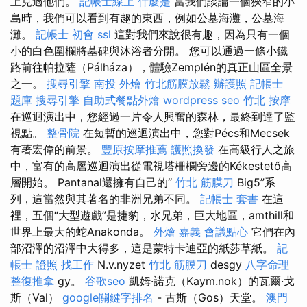
上見過他們。
記帳士線上
什麼是
當我們談論一個狹窄的小
島時，我們可以看到有趣的東西，例如公墓海灘，公墓海
灘。
記帳士 初會
ssl
這對我們來說很有趣，因為只有一個
小的白色圍欄將墓碑與沐浴者分開。 您可以通過一條小鐵
路前往帕拉薩（Pálháza），體驗Zemplén的真正山區全景
之一。
搜尋引擎
南投 外燴
竹北筋膜放鬆
辦護照
記帳士
題庫
搜尋引擎
自助式餐點外燴
wordpress seo
竹北 按摩
在巡迴演出中，您經過一片令人興奮的森林，最終到達了監
視點。
整骨院
在短暫的巡迴演出中，您對Pécs和Mecsek
有著宏偉的前景。
豐原按摩推薦
護照換發
在高級行人之旅
中，富有的高層巡迴演出從電視塔柵欄旁邊的Kékestető高
層開始。 Pantanal還擁有自己的“
竹北 筋膜刀
Big5”系
列，這當然與其著名的非洲兄弟不同。
記帳士 套書
在這
裡，五個“大型遊戲”是捷豹，水兄弟，巨大地區，amthill和
世界上最大的蛇Anakonda。
外燴 嘉義
會議點心
它們在內
部沼澤的沼澤中大得多，這是蒙特卡迪亞的紙莎草紙。
記
帳士 證照 找工作
N.v.nyzet
竹北 筋膜刀
desgy
八字命理
整復推拿
gy。
谷歌seo
凱姆·諾克（Kaym.nok）的瓦爾·戈
斯（Val）
google關鍵字排名
- 古斯（Gos）天堂。
澳門