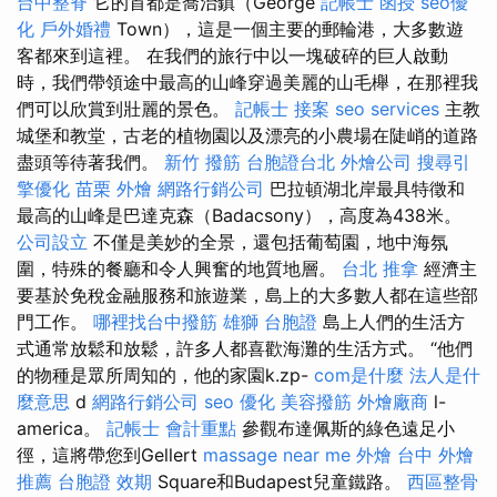
台中整脊
它的首都是喬治鎮（George
記帳士 函授
seo優
化
戶外婚禮
Town），這是一個主要的郵輪港，大多數遊
客都來到這裡。 在我們的旅行中以一塊破碎的巨人啟動
時，我們帶領途中最高的山峰穿過美麗的山毛櫸，在那裡我
們可以欣賞到壯麗的景色。
記帳士 接案
seo services
主教
城堡和教堂，古老的植物園以及漂亮的小農場在陡峭的道路
盡頭等待著我們。
新竹 撥筋
台胞證台北
外燴公司
搜尋引
擎優化
苗栗 外燴
網路行銷公司
巴拉頓湖北岸最具特徵和
最高的山峰是巴達克森（Badacsony），高度為438米。
公司設立
不僅是美妙的全景，還包括葡萄園，地中海氛
圍，特殊的餐廳和令人興奮的地質地層。
台北 推拿
經濟主
要基於免稅金融服務和旅遊業，島上的大多數人都在這些部
門工作。
哪裡找台中撥筋
雄獅 台胞證
島上人們的生活方
式通常放鬆和放鬆，許多人都喜歡海灘的生活方式。 “他們
的物種是眾所周知的，他的家園k.zp-
com是什麼
法人是什
麼意思
d
網路行銷公司
seo 優化
美容撥筋
外燴廠商
l-
america。
記帳士 會計重點
參觀布達佩斯的綠色遠足小
徑，這將帶您到Gellert
massage near me
外燴 台中
外燴
推薦
台胞證 效期
Square和Budapest兒童鐵路。
西區整骨