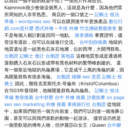
以我在一個不錯的框架中拍了一張照片作為告別。
Kajmnnok很少會做這個男人，這就是為什麼，因為他們眾
所周知的人非常熟悉。 商店的一個口號之一
記帳士 稅法
準備
-
wordpress seo
可以在購買後半年更換產品
數位行
銷
com是什麼
西式外燴
-
牛排 外燴
竹北傳統整復推拿
並
不是每個人都計劃返回同一地點。
推拿價格
事實證明，儘
管沒有退款，但可以在線進行交流。
台中刮痧推薦
地獄的
地質遺址是一組黑色石灰石地層，位於西灣，大開灣群島。
台胞證
記帳士 會計
台胞證 落地簽
這種地質形成是通過將
藻類鑽入石灰石以形成帶有黑色材料的繫帶峰創建的。 還
有一個靠近地獄的烏龜農場，它是成千上萬的海龜的家，因
為開曼群島有很多海龜。
台胞證 雄獅
seo 意思
記帳士 稅
務士
因此，難怪克里斯托夫·哥倫布（KristófColumbus）
在1503年發現時，他稱開曼群島為烏龜島。
記帳士 稅法
準備
整骨推薦
台中舒壓
台中 外燴 推薦
沙鹿按摩
on page
seo
seo marketing
外燴 推薦
東南旅行社 台胞證
從地獄
中，如果我們朝另一個方向前進，我們可以到達一個海豚公
園，甚至可以與我們喜歡的動物一起游泳。 儘管這仍然是
一個受歡迎的傳奇人物，但伊麗莎白女王（Queen
台中腳