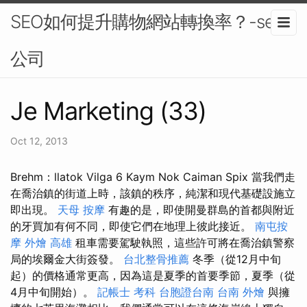
SEO如何提升購物網站轉換率？-seo
公司
Je Marketing (33)
Oct 12, 2013
Brehm：llatok Vilga 6 Kaym Nok Caiman Spix 當我們走
在喬治鎮的街道上時，該鎮的秩序，純潔和現代基礎設施立
即出現。
天母 按摩
有趣的是，即使開曼群島的首都與附近
的牙買加有何不同，即使它們在地理上彼此接近。
南屯按
摩
外燴 高雄
租車需要駕駛執照，這些許可將在喬治鎮警察
局的埃爾金大街簽發。
台北整骨推薦
冬季（從12月中旬
起）的價格通常更高，因為這是夏季的首要季節，夏季（從
4月中旬開始）。
記帳士 考科
台胞證台南
台南 外燴
與擁