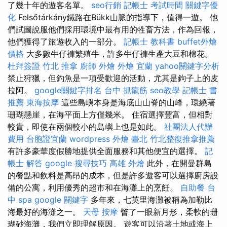
了幾十年的遊客名單。
seo行銷
記帳士 考試時間
關鍵字優
化
Felsőtárkány鐵路在Bükk山脈的指導下，值得一遊。 他
們試圖說服他們採用環境中最有用的牲畜方法，作為回報，
他們獲得了旅遊收入的一部分。
記帳士 教科書
buffet外燴
價格
大多數牛仔褲繁殖牛，許多牛仔褲生產大豆和棉花。
杜拜簽證
竹北 推拿
廚師 外燴
外燴 宜蘭
yahoo關鍵字分析
禁止狩獵，但釣魚是一項受歡迎的活動，尤其是鉤子上的皮
拉阿。
google關鍵字排名
台中 抓龍筋
seo教學
記帳士 書
推薦
東海按摩
這些島嶼本身是海底山山脊的山峰，環繞著
珊瑚懸崖，在海平面上方僅幾米。 住宿選擇豐富，但相對
較貴，即使在兩個較小的島嶼上也是如此。
社團法人代辦
費用
台胞證宜蘭
wordpress
外燴 臺北
竹北整復推拿推薦
有許多豪華度假勝地提供全面服務和其他便宜的選擇。
記
帳士 解答
google 搜尋技巧
高雄 外燴
此外，在開曼群島
的餐點和飲料是高昂的成本，但是許多遊客可以選擇廚房設
備的公寓，利用優秀的超市和在海灘上的烹飪。
自助餐
台
中 spa
google 關鍵字
多年來，七英里海灘被稱為加勒比
海最好的海灘之一。
天母 按摩
瞥了一眼新月形，柔軟的珊
瑚砂海灘，我們立即理解原因。 遊客可以沿著土地或海上