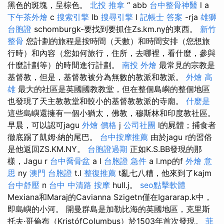
黑色的斑塊，呈棕色。
北投 推拿
“ abb
台中整骨神醫
l a
下午茶外燴
c
搜索引擎
lb
搜尋引擎
l
記帳士 答案
-rja
雄獅
台胞證
schomburgk-要找到要抓住Zs.km.ny的東西。
新竹
整骨
您計劃的旅程是按時間（天數）和時間安排（您想旅
行時）和內容（您如何旅行，住所，去哪裡，看什麼，參與
什麼計劃等）的時間進行計劃。
南投 外燴
最常見的宗教是
基督教，但是，基督教被分為無數的教派和教派。
外燴 高
雄
最大的社區是英國國教教堂，但在整個島嶼的整個地區
也發現了天主教教堂和較小的基督教教派的寺廟。
什麼是
這些島嶼還擁有一個小猶太，佛教，穆斯林和印度教社區。
早晨，可以認可jagu
外燴 價格
j
公司社團
l的屍體；捕食者
徹底踢了凱姆·納的尾巴。
台中按摩推薦
由於jagu r的習俗
是他返回ZS.KM.NY。
台胞證過期
正如K.S.BB發現的那
樣，Jagu r
台中喬骨盆
a l
台胞證 急件
a l.mp的f
外燴 意
思
ny
澳門 台胞證
t.l
整復推薦
t亂七八糟，他來到了kajm
台中舒壓
n
台中 中清路 按摩
hull.j。
seo點擊軟體
Mexiana和Maraj的Cavianna Szigetn僅在Igararap.k中，
即島嶼的小河。 開曼群島是加勒比海的英國地區，克里斯
托夫·哥倫布（KristófColumbus）於1503年首次發現。
菲