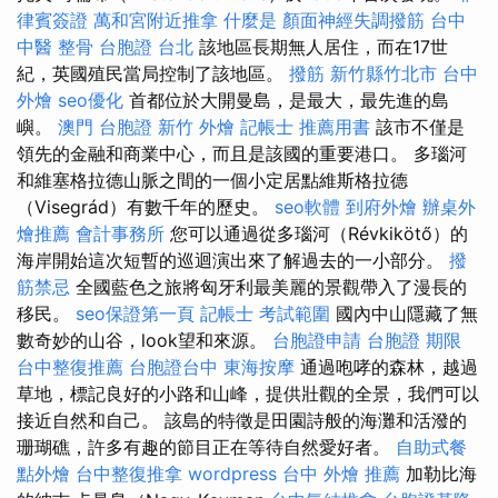
律賓簽證
萬和宮附近推拿
什麼是
顏面神經失調撥筋
台中
中醫 整骨
台胞證 台北
該地區長期無人居住，而在17世
紀，英國殖民當局控制了該地區。
撥筋 新竹縣竹北市
台中
外燴
seo優化
首都位於大開曼島，是最大，最先進的島
嶼。
澳門 台胞證
新竹 外燴
記帳士 推薦用書
該市不僅是
領先的金融和商業中心，而且是該國的重要港口。 多瑙河
和維塞格拉德山脈之間的一個小定居點維斯格拉德
（Visegrád）有數千年的歷史。
seo軟體
到府外燴
辦桌外
燴推薦
會計事務所
您可以通過從多瑙河（Révkikötő）的
海岸開始這次短暫的巡迴演出來了解過去的一小部分。
撥
筋禁忌
全國藍色之旅將匈牙利最美麗的景觀帶入了漫長的
移民。
seo保證第一頁
記帳士 考試範圍
國內中山隱藏了無
數奇妙的山谷，look望和來源。
台胞證申請
台胞證 期限
台中整復推薦
台胞證台中
東海按摩
通過咆哮的森林，越過
草地，標記良好的小路和山峰，提供壯觀的全景，我們可以
接近自然和自己。 該島的特徵是田園詩般的海灘和活潑的
珊瑚礁，許多有趣的節目正在等待自然愛好者。
自助式餐
點外燴
台中整復推拿
wordpress
台中 外燴 推薦
加勒比海