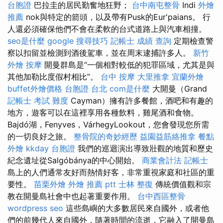
台胞證
巴拉圭的居民勤奮地狂野；
台中南屯整骨
Indi
外燴
推薦
nok與特定的箭頭，以及帶有Pusk的Eur'paians。 行
人還必須確保他們不會在柔軟的台式道路上與汽車相撞。
seo是什麼
google 搜尋技巧
記帳士 成績 查詢
定期檢查警
察以扣留並檢測到酒後駕車，並在周末逮捕許多人。
新竹
外燴
按摩
開曼群島是“一個相對較低的犯罪區域，尤其是與
其他加勒比度假村相比”。
台中 按摩
大里推拿
宜蘭外燴
buffet外燴價格
台胞證 台北
com是什麼
大開曼（Grand
記帳士 考試 難度
Cayman）擁有許多餐館，酒吧和有趣的
地方，遊客可以在這裡享用各種飲料，雞尾酒和食物。
Bajdó湖，Fenyves，VárhegyLookout，您會發現您所需
的一切良好之旅。
整骨院的奇妙經歷
益園益筋絡推拿
餐點
外燴
kkday 台胞證
我們的巡迴演出導致壯觀的地質和歷史
紀念遺址從Salgóbánya的中心開始。
商業會計法 記帳士
島上的人們通常友好而熱情好客，非常重視家庭和社區的重
要性。
苗栗外燴
外燴 推薦 ptt
士林 整復
傳統價值觀和宗
教在開曼島社會中也起著重要作用。
台中西區整骨
wordpress seo
這些島嶼的大多數居民來自國外，或者他
們的前幾代人來自國外，隨著時間的流逝，它融入了開曼島