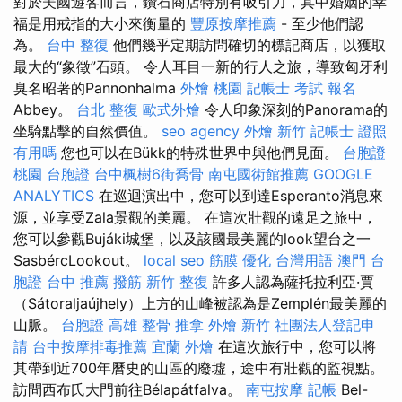
對於美國遊客而言，鑽石商店特別有吸引力，其中婚姻的幸
福是用戒指的大小來衡量的
豐原按摩推薦
- 至少他們認
為。
台中 整復
他們幾乎定期訪問確切的標記商店，以獲取
最大的“象徵”石頭。 令人耳目一新的行人之旅，導致匈牙利
臭名昭著的Pannonhalma
外燴 桃園
記帳士 考試 報名
Abbey。
台北 整復
歐式外燴
令人印象深刻的Panorama的
坐騎點擊的自然價值。
seo agency
外燴 新竹
記帳士 證照
有用嗎
您也可以在Bükk的特殊世界中與他們見面。
台胞證
桃園
台胞證
台中楓樹6街喬骨
南屯國術館推薦
GOOGLE
ANALYTICS
在巡迴演出中，您可以到達Esperanto消息來
源，並享受Zala景觀的美麗。 在這次壯觀的遠足之旅中，
您可以參觀Bujáki城堡，以及該國最美麗的look望台之一
SasbércLookout。
local seo
筋膜
優化 台灣用語
澳門 台
胞證
台中 推薦 撥筋
新竹 整復
許多人認為薩托拉利亞·賈
（Sátoraljaújhely）上方的山峰被認為是Zemplén最美麗的
山脈。
台胞證 高雄
整骨 推拿
外燴 新竹
社團法人登記申
請
台中按摩排毒推薦
宜蘭 外燴
在這次旅行中，您可以將
其帶到近700年曆史的山區的廢墟，途中有壯觀的監視點。
訪問西布氏大門前往Bélapátfalva。
南屯按摩
記帳
Bel-