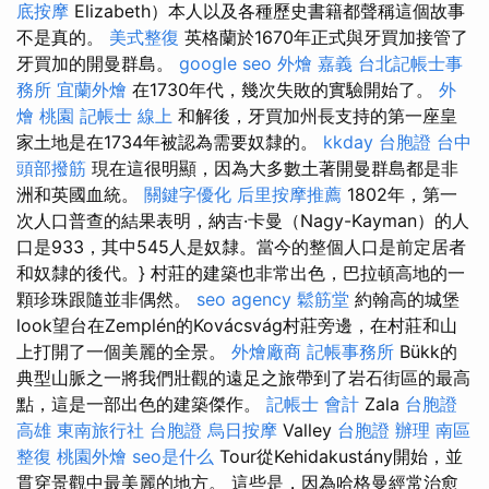
底按摩
Elizabeth）本人以及各種歷史書籍都聲稱這個故事
不是真的。
美式整復
英格蘭於1670年正式與牙買加接管了
牙買加的開曼群島。
google seo
外燴 嘉義
台北記帳士事
務所
宜蘭外燴
在1730年代，幾次失敗的實驗開始了。
外
燴 桃園
記帳士 線上
和解後，牙買加州長支持的第一座皇
家土地是在1734年被認為需要奴隸的。
kkday 台胞證
台中
頭部撥筋
現在這很明顯，因為大多數土著開曼群島都是非
洲和英國血統。
關鍵字優化
后里按摩推薦
1802年，第一
次人口普查的結果表明，納吉·卡曼（Nagy-Kayman）的人
口是933，其中545人是奴隸。當今的整個人口是前定居者
和奴隸的後代。} 村莊的建築也非常出色，巴拉頓高地的一
顆珍珠跟隨並非偶然。
seo agency
鬆筋堂
約翰高的城堡
look望台在Zemplén的Kovácsvág村莊旁邊，在村莊和山
上打開了一個美麗的全景。
外燴廠商
記帳事務所
Bükk的
典型山脈之一將我們壯觀的遠足之旅帶到了岩石街區的最高
點，這是一部出色的建築傑作。
記帳士 會計
Zala
台胞證
高雄
東南旅行社 台胞證
烏日按摩
Valley
台胞證 辦理
南區
整復
桃園外燴
seo是什么
Tour從Kehidakustány開始，並
貫穿景觀中最美麗的地方。 這些是，因為哈格曼經常治愈