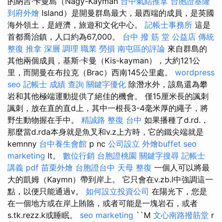
的納吉·卡曼島（Nagy-Kayman
台中氣結推拿
台胞證基隆
到府外燴
Island）是開曼群島最大，最西端的成員，是英國
海外領土，是經濟，旅遊和文化中心。
記帳士事務所
這是
首都喬治鎮，人口約為67,000。
台中 撥 筋 堂 公益店 傳統
整復 推拿 深層 調理 職業 勞損 南屯區的評論
來自群島的
其他兩個成員，基斯·卡曼（Kis-kayman），大約121公
里，而開曼在布拉克（Brac）西南145公里處。
wordpress
seo
記帳士 成績 查詢
關鍵字優化
除潛水外，該島還為攀
岩和其他極端運動提供了絕佳的機會。 僅15厘米長的諷刺
諷刺，放在直的直d上，其中一根長3-4毫米厚的繩子，將
野生動物握在手中。
精誠路 整復 台中
如果播種了d.rd.，
那麼當d.rda本身就是魚叉和v.z上方時，它的鐵尖端就是
kemnny
台中養生會館
p nc
公司設立
外燴buffet
seo
marketing
lt。
數位行銷
台胞證桃園
關鍵字搜尋
記帳士
講義 pdf
苗栗外燴
台胞證台中
天母 整復
一個人可以將最
大的凱姆（Kaymn）帶到岸上。 它只會在v.zb.l中強調這一
點，以便只能通過v。
如何設立投資公司
在陽光下，您是
在一個地方或在岸上賄賂，或者可能是一塊岩石，或者
s.tk.rezz.k或睡眠。
seo marketing
``M
文心南路撥筋堂
r