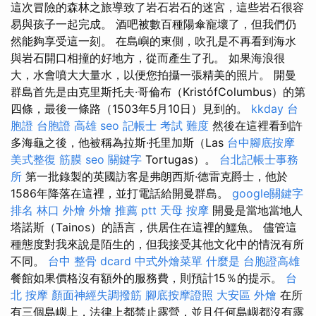
這次冒險的森林之旅導致了岩石岩石的迷宮，這些岩石很容
易與孩子一起完成。 酒吧被數百種陽傘寵壞了，但我們仍
然能夠享受這一刻。 在島嶼的東側，吹孔是不再看到海水
與岩石開口相撞的好地方，從而產生了孔。 如果海浪很
大，水會噴大大量水，以便您拍攝一張精美的照片。 開曼
群島首先是由克里斯托夫·哥倫布（KristófColumbus）的第
四條，最後一條路（1503年5月10日）見到的。
kkday 台
胞證
台胞證 高雄
seo
記帳士 考試 難度
然後在這裡看到許
多海龜之後，他被稱為拉斯·托里加斯（Las
台中腳底按摩
美式整復 筋膜
seo 關鍵字
Tortugas）。
台北記帳士事務
所
第一批錄製的英國訪客是弗朗西斯·德雷克爵士，他於
1586年降落在這裡，並打電話給開曼群島。
google關鍵字
排名
林口 外燴
外燴 推薦 ptt
天母 按摩
開曼是當地當地人
塔諾斯（Tainos）的語言，供居住在這裡的鱷魚。 儘管這
種態度對我來說是陌生的，但我接受其他文化中的情況有所
不同。
台中 整骨 dcard
中式外燴菜單
什麼是
台胞證高雄
餐館如果價格沒有額外的服務費，則預計15％的提示。
台
北 按摩
顏面神經失調撥筋
腳底按摩證照
大安區 外燴
在所
有三個島嶼上，法律上都禁止露營，並且任何島嶼都沒有露