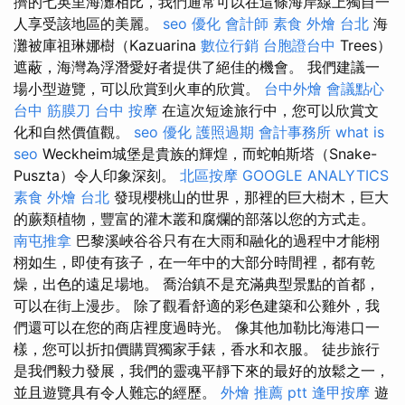
擠的七英里海灘相比，我們通常可以在這條海岸線上獨自一
人享受該地區的美麗。
seo 優化
會計師
素食 外燴 台北
海
灘被庫祖琳娜樹（Kazuarina
數位行銷
台胞證台中
Trees）
遮蔽，海灣為浮潛愛好者提供了絕佳的機會。 我們建議一
場小型遊覽，可以欣賞到火車的欣賞。
台中外燴
會議點心
台中 筋膜刀
台中 按摩
在這次短途旅行中，您可以欣賞文
化和自然價值觀。
seo 優化
護照過期
會計事務所
what is
seo
Weckheim城堡是貴族的輝煌，而蛇帕斯塔（Snake-
Puszta）令人印象深刻。
北區按摩
GOOGLE ANALYTICS
素食 外燴 台北
發現櫻桃山的世界，那裡的巨大樹木，巨大
的蕨類植物，豐富的灌木叢和腐爛的部落以您的方式走。
南屯推拿
巴黎溪峽谷谷只有在大雨和融化的過程中才能栩
栩如生，即使有孩子，在一年中的大部分時間裡，都有乾
燥，出色的遠足場地。 喬治鎮不是充滿典型景點的首都，
可以在街上漫步。 除了觀看舒適的彩色建築和公雞外，我
們還可以在您的商店裡度過時光。 像其他加勒比海港口一
樣，您可以折扣價購買獨家手錶，香水和衣服。 徒步旅行
是我們毅力發展，我們的靈魂平靜下來的最好的放鬆之一，
並且遊覽具有令人難忘的經歷。
外燴 推薦 ptt
逢甲按摩
遊