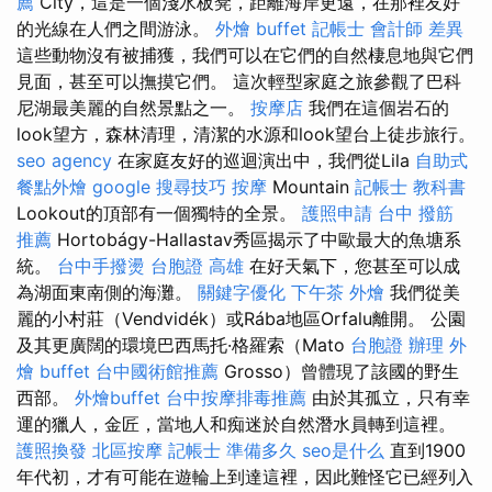
薦
City，這是一個淺水板凳，距離海岸更遠，在那裡友好
的光線在人們之間游泳。
外燴 buffet
記帳士 會計師 差異
這些動物沒有被捕獲，我們可以在它們的自然棲息地與它們
見面，甚至可以撫摸它們。 這次輕型家庭之旅參觀了巴科
尼湖最美麗的自然景點之一。
按摩店
我們在這個岩石的
look望方，森林清理，清潔的水源和look望台上徒步旅行。
seo agency
在家庭友好的巡迴演出中，我們從Lila
自助式
餐點外燴
google 搜尋技巧
按摩
Mountain
記帳士 教科書
Lookout的頂部有一個獨特的全景。
護照申請
台中 撥筋
推薦
Hortobágy-Hallastav秀區揭示了中歐最大的魚塘系
統。
台中手撥燙
台胞證 高雄
在好天氣下，您甚至可以成
為湖面東南側的海灘。
關鍵字優化
下午茶 外燴
我們從美
麗的小村莊（Vendvidék）或Rába地區Orfalu離開。 公園
及其更廣闊的環境巴西馬托·格羅索（Mato
台胞證 辦理
外
燴 buffet
台中國術館推薦
Grosso）曾體現了該國的野生
西部。
外燴buffet
台中按摩排毒推薦
由於其孤立，只有幸
運的獵人，金匠，當地人和痴迷於自然潛水員轉到這裡。
護照換發
北區按摩
記帳士 準備多久
seo是什么
直到1900
年代初，才有可能在遊輪上到達這裡，因此難怪它已經列入