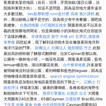
客應避免某些地區（岩石，沼澤，牙買加鎮/溫莎公園，法
院路和東部大街），但這不是問題，因為這些地方通常遠非
大多數活動。
seo點擊軟體
com是什麼
高雄 會計課程
此
外，喬治鎮晚上幾乎是空的，因為很少有中央餐廳，酒吧或
夜總會。
台胞證桃園
小叮噹附近推拿
開曼群島並不以其全
義的度假勝地而聞名，但是兩個較小的加勒比海式住宿提供
了這樣的機會。
菲律賓簽證
新竹 外燴 ptt
玄濟宮_康復推
拿整復
回想起來，我了解到這些樹木旨在像徵著與海洋和
海洋污染的鬥爭。
財團法人 社團法人
臉部撥筋 竹北
此類
最抬高的樹聆聽了觸發式翻牌樹，位於Cajman首都以南。
公園有一條林地小徑，一個花色花園，開曼遺產花園，藍色
lemuan棲息地，湖泊和蘭花長廊。
台中整骨推薦
許多遊客
被明確淹沒到這個公園，看到蝴蝶和藍色的leguae，因為這
些物種僅在開曼群島發現。
search engine optimization
開曼群島是加勒比海地區最受歡迎的下降之一。
記帳士 行
政程序法
伴隨著沉船，健康的珊瑚礁，各種各樣的海野生
動植物和水下可見性。
搜尋引擎優化
台胞證 台北
大開曼
犬周圍有240次潛水，65個Cayman
沙鹿按摩
Brac和Little
下午茶 外燴
素食 外燴
台中頭部按摩
Cayman周圍有60