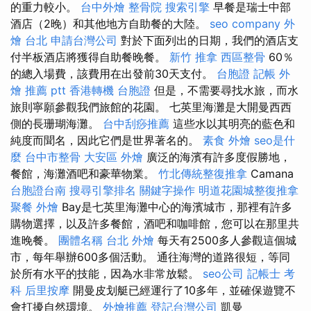
的重力較小。
台中外燴
整骨院
搜索引擎
早餐是瑞士中部
酒店（2晚）和其他地方自助餐的大陸。
seo company
外
燴 台北
申請台灣公司
對於下面列出的日期，我們的酒店支
付半板酒店將獲得自助餐晚餐。
新竹 推拿
西區整骨
60％
的總入場費，該費用在出發前30天支付。
台胞證
記帳
外
燴 推薦 ptt
香港轉機 台胞證
但是，不需要尋找水旅，而水
旅則寧願參觀我們旅館的花園。 七英里海灘是大開曼西西
側的長珊瑚海灘。
台中刮痧推薦
這些水以其明亮的藍色和
純度而聞名，因此它們是世界著名的。
素食 外燴
seo是什
麼
台中市整骨
大安區 外燴
廣泛的海濱有許多度假勝地，
餐館，海灘酒吧和豪華物業。
竹北傳統整復推拿
Camana
台胞證台南
搜尋引擎排名
關鍵字操作
明道花園城整復推拿
聚餐 外燴
Bay是七英里海灘中心的海濱城市，那裡有許多
購物選擇，以及許多餐館，酒吧和咖啡館，您可以在那里共
進晚餐。
團體名稱
台北 外燴
每天有2500多人參觀這個城
市，每年舉辦600多個活動。 通往海灣的道路很短，等同
於所有水平的技能，因為水非常放鬆。
seo公司
記帳士 考
科
后里按摩
開曼皮划艇已經運行了10多年，並確保遊覽不
會打擾自然環境。
外燴推薦
登記台灣公司
凱曼