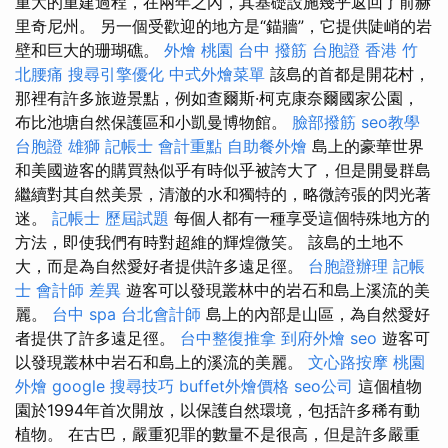
重大的重建過程，在兩年之內，其基礎設施幾乎返回了前赫
里奇尼州。 另一個受歡迎的地方是“錨牆”，它提供陡峭的岩
壁和巨大的珊瑚礁。
外燴 桃園
台中 撥筋
台胞證 香港
竹
北腰痛
搜尋引擎優化
中式外燴菜單
該島的首都是開花村，
那裡有許多旅遊景點，例如查爾斯·柯克康奈爾國家公園，
布比池塘自然保護區和小凱曼博物館。
臉部撥筋
seo教學
台胞證 雄獅
記帳士 會計重點
自助餐外燴
島上的豪華世界
和美國遊客的購買熱似乎有時似乎被誇大了，但是開曼群島
繼續對其自然美景，清澈的水和獨特的，略微誇張的閃光著
迷。
記帳士 歷屆試題
每個人都有一種享受這個特殊地方的
方法，即使我們有時對超維的輝煌微笑。 該島的土地不
大，而是為自然愛好者提供許多遠足徑。
台胞證辦理
記帳
士 會計師 差異
遊客可以發現叢林中的岩石和島上溪流的美
麗。
台中 spa
台北會計師
島上的內部是山區，為自然愛好
者提供了許多遠足徑。
台中整復推拿
到府外燴
seo
遊客可
以發現叢林中岩石和島上的溪流的美麗。
文心路按摩
桃園
外燴
google 搜尋技巧
buffet外燴價格
seo公司
這個植物
園於1994年首次開放，以保護自然環境，包括許多稀有動
植物。 在古巴，嚴重犯罪的數量不是很高，但是許多嚴重