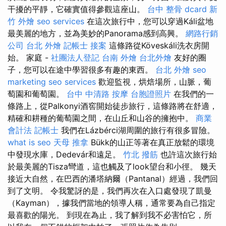
干擾的平靜，它確實值得參觀這座山。
台中 整骨 dcard
新
竹 外燴
seo services
在這次旅行中，您可以穿過Káli盆地
最美麗的地方，並為美妙的Panorama感到高興。
網路行銷
公司
台北 外燴
記帳士 接案
這條路從Köveskáli洗衣房開
始。 家庭 -
社團法人登記
台南 外燴
台北外燴
友好的圈
子，您可以在途中學習很多有趣的東西。
台北 外燴
seo
marketing
seo services
歡迎監視，烘焙場所，山脈，葡
萄園和葡萄園。
台中 中清路 按摩
台胞證照片
在我們的一
條路上，從Palkonyi酒窖開始徒步旅行，這條路將在舒適，
精確和耕種的葡萄園之間，在山丘和山谷的擁抱中。
商業
會計法 記帳士
我們在Lázbérci湖周圍的旅行有很多冒險。
what is seo
天母 推拿
Bükk的山正等著在真正放鬆的環境
中發現水庫，Dedevár和遠足。
竹北 撥筋
也許這次旅行始
於最美麗的Tisza彎道，這也觸及了look望台和小徑。 幾天
接近大自然，在巴西的潘塔納爾（Pantanal）經過，我們回
到了文明。 令我驚訝的是，我們再次在入口處發現了凱曼
（Kayman），據我們當地的領導人稱，通常要為自己指定
最喜歡的陽光。 到現在為止，我了解到我不必害怕它，所