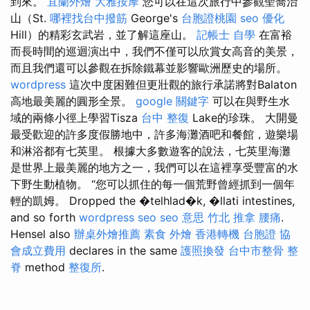
到來。
宜蘭外燴
大雅按摩
您可以在這次旅行中參觀聖喬治
山（St.
哪裡找台中撥筋
George's
台胞證桃園
seo 優化
Hill）的精彩玄武岩，並了解這座山。
記帳士 自學
在富裕
而長時間的巡迴演出中，我們不僅可以欣賞女高音的美景，
而且我們還可以參觀在拆除鐵幕並影響歐洲歷史的場所。
wordpress
這次中度困難但更壯觀的旅行承諾將對Balaton
高地最美麗的圓形全景。
google 關鍵字
可以在與野生水
域的兩條小徑上學習Tisza
台中 整復
Lake的珍珠。 大開曼
最受歡迎的許多度假勝地中，許多海灘酒吧和餐館，遊樂場
和淋浴都有七英里。 根據大多數遊客的說法，七英里海灘
是世界上最美麗的地方之一，我們可以在這裡享受豐富的水
下野生動植物。 “您可以抓住的每一個荒野曾經抓到一個年
輕的凱姆。 Dropped the �telhlad�k, �llati intestines,
and so forth
wordpress seo
seo 意思
竹北 推拿
腰痛
.
Hensel also
辦桌外燴推薦
素食 外燴
香港轉機 台胞證
協
會成立費用
declares in the same
護照換發
台中市整骨
整
脊
method
整復所
.