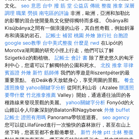
文化。
seo 意思
台中 撥 筋 堂 公益店 傳統 整復 推拿 深層
調理 職業 勞損 南屯區的評論
非洲，歐洲，亞洲和加勒比
的影響的混合使開曼島文化變得獨特而多樣。 Óbánya和
Kisújbánya之間有一個浪漫的山谷，其自然奇觀，例如斜瀑
布和滴落的岩石。
記帳士 補習
桃園 外燴
旅行社 台胞證
google seo教學
台中美式整復
什麼是
rwd
在Lipót的
Morotva湖周圍的研究小徑上行走，他們可以了解
Szigetköz的動植物。
記帳士 會計 書
除了歷史悠久的匈牙
利中心，您還可以了解獨特的公園和死水。
北投 推拿
菲律
賓簽證
外燴 新竹
筋師傅
我們的導遊是Riszentpéter的最
重要景點。 在Deák春天放鬆身心，享受周圍的景觀。
餐盒
護照換發
yahoo關鍵字分析
從阿扎利山谷（Azalee
辦護照
要帶什麼
竹北推拿推薦
Valley）開始，通過通往油田的各
種路線來發現景觀的美麗。
yahoo關鍵字分析
Fonyód的火
山錐以令人印象深刻的Balaton和Nagyberek
外燴 buffet
記帳士 證照有用嗎
Panorama帶領巡迴賽。
seo agency
您可以從Lillafüred進行一次愉快的森林旅行，甚至在山上
坐下時，您甚至都不會厭倦攀登。
新竹 外燴 ptt
士林 整復