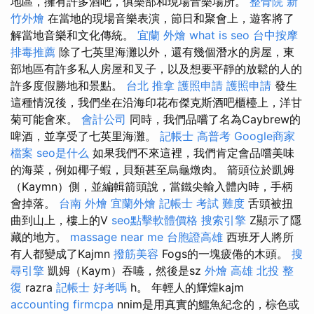
地區，擁有許多酒吧，俱樂部和現場音樂場所。
整骨院
新
竹外燴
在當地的現場音樂表演，節日和聚會上，遊客將了
解當地音樂和文化傳統。
宜蘭 外燴
what is seo
台中按摩
排毒推薦
除了七英里海灘以外，還有幾個潛水的房屋，東
部地區有許多私人房屋和叉子，以及想要平靜的放鬆的人的
許多度假勝地和景點。
台北 推拿
護照申請
護照申請
發生
這種情況後，我們坐在沿海印花布傑克斯酒吧櫃檯上，洋甘
菊可能會來。
會計公司
同時，我們品嚐了名為Caybrew的
啤酒，並享受了七英里海灘。
記帳士 高普考
Google商家
檔案
seo是什么
如果我們不來這裡，我們肯定會品嚐美味
的海菜，例如椰子蝦，貝類甚至烏龜燉肉。 箭頭位於凱姆
（Kaymn）側，並編輯箭頭說，當鐵尖輸入體內時，手柄
會掉落。
台南 外燴
宜蘭外燴
記帳士 考試 難度
舌頭被扭
曲到山上，樓上的V
seo點擊軟體價格
搜索引擎
Z顯示了隱
藏的地方。
massage near me
台胞證高雄
西班牙人將所
有人都變成了Kajmn
撥筋美容
Fogs的一塊疲倦的木頭。
搜
尋引擎
凱姆（Kaym）吞嚥，然後是sz
外燴 高雄
北投 整
復
razra
記帳士 好考嗎
h。 年輕人的輝煌kajm
accounting firmcpa
nnim是用真實的鱷魚紀念的，棕色或