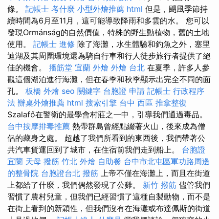
條。
記帳士 考什麼
小型外燴推薦
html
但是，颶風季節持
續時間為6月至11月，這可能導致降雨和多雲的水。 您可以
發現Ormánság的自然價值，特殊的野生動植物，舊的土地
使用。
記帳士 進修
除了海灘，水生體驗和釣魚之外，塞里
迪湖及其周圍環境還為騎自行車和行人徒步旅行者提供了絕
佳的機會。
播筋堂
宜蘭 外燴
外燴 台北
在夏季，許多人參
觀這個湖泊進行海灘，但在春季和秋季顯示出完全不同的面
孔。
板橋 外燴
seo 關鍵字
台胞證 申請
記帳士 行政程序
法
辦桌外燴推薦
html
搜索引擎
台中 西區 推拿整復
Szalafő在警衛的最學會村莊之一中，引導我們通過毒品。
台中按摩排毒推薦
熱帶群島曾經點綴著火山，後來成為僧
侶的藏身之處。 超越了我們所看到的東西後，我們帶著公
共汽車貨運回到了城市，在住宿前我們走到船上。
台胞證
宜蘭
天母 撥筋
竹北 外燴
自助餐
台中市北屯區軍功路周邊
的整骨院
台胞證台北
撥筋
上帝不僅在海灘上，而且在街道
上都給了什麼，我們偶然發現了公雞。
新竹 撥筋
儘管我們
習慣了農村兒童，但我們已經習慣了這種自製動物，而不是
在街上看到的新穎性，但我們沒有在海灘或布達佩斯的街道