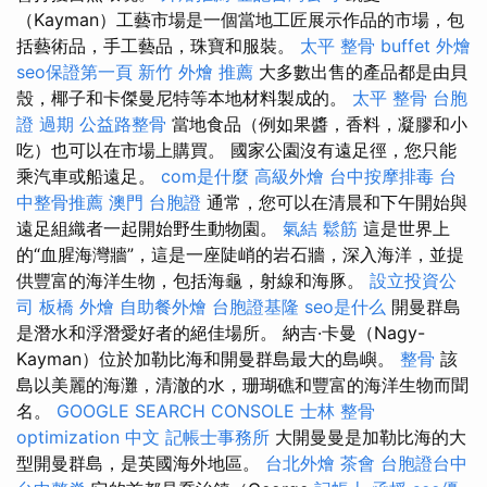
（Kayman）工藝市場是一個當地工匠展示作品的市場，包
括藝術品，手工藝品，珠寶和服裝。
太平 整骨
buffet 外燴
seo保證第一頁
新竹 外燴 推薦
大多數出售的產品都是由貝
殼，椰子和卡傑曼尼特等本地材料製成的。
太平 整骨
台胞
證 過期
公益路整骨
當地食品（例如果醬，香料，凝膠和小
吃）也可以在市場上購買。 國家公園沒有遠足徑，您只能
乘汽車或船遠足。
com是什麼
高級外燴
台中按摩排毒
台
中整骨推薦
澳門 台胞證
通常，您可以在清晨和下午開始與
遠足組織者一起開始野生動物園。
氣結
鬆筋
這是世界上
的“血腥海灣牆”，這是一座陡峭的岩石牆，深入海洋，並提
供豐富的海洋生物，包括海龜，射線和海豚。
設立投資公
司
板橋 外燴
自助餐外燴
台胞證基隆
seo是什么
開曼群島
是潛水和浮潛愛好者的絕佳場所。 納吉·卡曼（Nagy-
Kayman）位於加勒比海和開曼群島最大的島嶼。
整骨
該
島以美麗的海灘，清澈的水，珊瑚礁和豐富的海洋生物而聞
名。
GOOGLE SEARCH CONSOLE
士林 整骨
optimization 中文
記帳士事務所
大開曼曼是加勒比海的大
型開曼群島，是英國海外地區。
台北外燴
茶會
台胞證台中