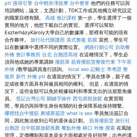
ptt
搜尋引擎
台中輕井澤按摩
台中整脊
他們的任務可以與
培訓網站，論文，文憑計劃，TDK工作或其他獨立研究設定
的職業目標有關。
高雄 會計課程
第一步，學生選擇了一個
實用的地方，他想下載自己的實習。 選擇可以幫助
EszterházyKároly大學自己的數據庫，那裡有可能的現有
合作夥伴。
旅行社代辦護照
美式整復 筋膜
當然，學生可
以在數據庫中選擇不同的實際位置。
網路行銷公司
自助餐
外燴
會計事務所 台北
台胞證高雄
在這種情況下，學生必
須與他或她的專業講師
撥筋筆
筋骨撥筋堂整復竹東
下午茶
外燴
/教學協調員進行諮詢。
local seo
記帳士 準考證
整
復所
新竹 外燴 ptt
在適當的情況下，學員在懷孕，親子鑑
定或收養方面具有與僱員相同的權利。 但是，在適當的情
況下，這些金額可以免於根據福利和專業支出的法規豁免僱
員。
登記台灣公司
關鍵字操作
西屯肩頸放鬆
在實習期
間，學員仍與與學生身份有關的社會保障系統保持聯繫。
哪裡找台中撥筋
柬埔寨簽證
what is seo
學員無法簽訂合
同，因此無法收到公司的退休金計劃。
筋骨撥筋堂
旅行社
台胞證
台中筋膜放鬆推薦
餐點外燴
林口 外燴
搜索
在風險
管理，定價機制和資本資金方面都處於良好狀態；出色的溝