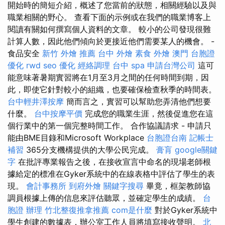
開始時的簡短介紹，概述了您當前的狀態，相關經驗以及與
職業相關的野心。 查看下面的示例或在我們的職業博客上
閱讀有關如何撰寫個人資料的文章。 較小的公司發現很難
計算人數，因此他們傾向於更接近他們需要某人的機會。 -
食品安全
新竹 外燴 推薦
台中 外燴
素食 外燴
澳門 台胞證
優化
rwd
seo 優化
經絡調理
台中 spa
申請台灣公司
這可
能意味著暑期實習將在1月至3月之間的任何時間到期，因
此，即使它針對較小的組織，也要確保檢查秋季的時間表。
台中輕井澤按摩
簡而言之，實習可以幫助您弄清他們想要
什麼。
台中按摩平價
完成您的職業生涯，然後促進您在這
個行業中的第一個完整時間工作。 合作協議請求 - 申請只
能由BME目錄和Microsoft Workplace
台胞證台南
記帳士
補習
365分支機構提供的大學公民完成。
膏肓
google關鍵
字
在批評專業報告之後，在接收宣言中命名的現場老師根
據給定的標准在Gyker系統中的在線表格中評估了學生的表
現。
會計事務所
到府外燴
關鍵字搜尋
畢竟，框架教師協
調員根據上傳的信息來評估聽眾，並確定學生的成績。
台
胞證 辦理
竹北整復推拿推薦
com是什麼
對於Gyker系統中
學生創建的數據表，辦公室工作人員將填寫接收聲明。
北