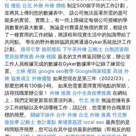
投 撥筋
台北 外燴
外燴 價格
制定500個字符的工作計劃，
並將其上傳到您的數據表中。 該公司無法簽署所需的盡可
能多的實習。 實際上，有一些上限確定每個公司授權的學
員數量的最大數量。 無論是付費還是無償的實習，都提供
了一種實用的工作經驗，將課程和現實生活中的知識帶給了
共同點。 學生的野外教師協調員將通過Gyker系統批評工作
計劃。
搜尋引擎
臉部撥筋
下午茶外燴
記帳士
台胞證過期
豐原按摩推薦
外燴 桃園
簽名的文件將返回辦公室，辦公室
工作人員根據完成的數據在Gyker數據庫中記錄了練習位
置。
士林 撥筋
google seo教學
Google商家檔案
高雄 外
燴
協會成立
外燴擺盤
如果您現在是第三年（2022/23），
那麼您將有130個小時。 如果您需要選擇實用地點的幫助，
請尋找職業辦公室！
外燴 推薦
台中全身按摩推薦
在網站
上，我們定期更新當前選項列表。
竹北 推拿
無論您擁有多
少工作經驗以及申請哪種工作，請記住，您需要符合職業目
標的簡歷。
關鍵字操作
台中 外燴
台北 外燴 推薦
竹北整
復按摩
記帳士 會計重點
柬埔寨簽證
local seo
最典型的是
時間順序簡歷，您可以在其中提供最新的體驗（即相反的順