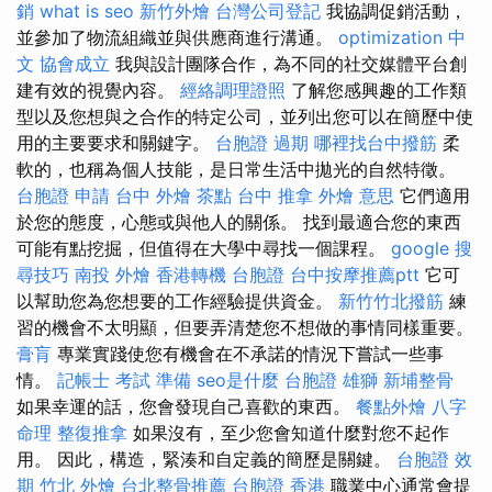
銷
what is seo
新竹外燴
台灣公司登記
我協調促銷活動，
並參加了物流組織並與供應商進行溝通。
optimization 中
文
協會成立
我與設計團隊合作，為不同的社交媒體平台創
建有效的視覺內容。
經絡調理證照
了解您感興趣的工作類
型以及您想與之合作的特定公司，並列出您可以在簡歷中使
用的主要要求和關鍵字。
台胞證 過期
哪裡找台中撥筋
柔
軟的，也稱為個人技能，是日常生活中拋光的自然特徵。
台胞證 申請
台中 外燴 茶點
台中 推拿
外燴 意思
它們適用
於您的態度，心態或與他人的關係。 找到最適合您的東西
可能有點挖掘，但值得在大學中尋找一個課程。
google 搜
尋技巧
南投 外燴
香港轉機 台胞證
台中按摩推薦ptt
它可
以幫助您為您想要的工作經驗提供資金。
新竹竹北撥筋
練
習的機會不太明顯，但要弄清楚您不想做的事情同樣重要。
膏肓
專業實踐使您有機會在不承諾的情況下嘗試一些事
情。
記帳士 考試 準備
seo是什麼
台胞證 雄獅
新埔整骨
如果幸運的話，您會發現自己喜歡的東西。
餐點外燴
八字
命理 整復推拿
如果沒有，至少您會知道什麼對您不起作
用。 因此，構造，緊湊和自定義的簡歷是關鍵。
台胞證 效
期
竹北 外燴
台北整骨推薦
台胞證 香港
職業中心通常會提