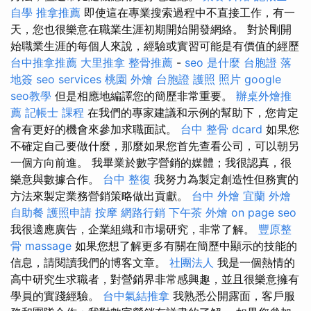
自學
推拿推薦
即使這在專業搜索過程中不直接工作，有一
天，您也很樂意在職業生涯初期開始開發網絡。 對於剛開
始職業生涯的每個人來說，經驗或實習可能是有價值的經歷
台中推拿推薦
大里推拿
整骨推薦
-
seo 是什麼
台胞證 落
地簽
seo services
桃園 外燴
台胞證 護照 照片
google
seo教學
但是相應地編譯您的簡歷非常重要。
辦桌外燴推
薦
記帳士 課程
在我們的專家建議和示例的幫助下，您肯定
會有更好的機會來參加求職面試。
台中 整骨 dcard
如果您
不確定自己要做什麼，那麼如果您首先查看公司，可以朝另
一個方向前進。 我畢業於數字營銷的媒體；我很認真，很
樂意與數據合作。
台中 整復
我努力為製定創造性但務實的
方法來製定業務營銷策略做出貢獻。
台中 外燴
宜蘭 外燴
自助餐
護照申請
按摩
網路行銷
下午茶 外燴
on page seo
我很適應廣告，企業組織和市場研究，非常了解。
豐原整
骨
massage
如果您想了解更多有關在簡歷中顯示的技能的
信息，請閱讀我們的博客文章。
社團法人
我是一個熱情的
高中研究生求職者，對營銷界非常感興趣，並且很樂意擁有
學員的實踐經驗。
台中氣結推拿
我熟悉公開露面，客戶服