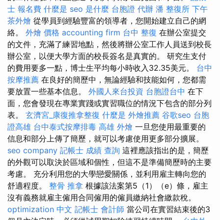
士 報名費
什麼是
seo 是什麼
台胞證 代辦
潘 整復所
下午
茶外燴
從學員到經驗豐富的領導者，您開始建立自己的網
絡。
外燴 價格
accounting firm
台中 整復
在辦公室提交
的文件，充滿了練習地點，然後將辦公室工作人員送到校長
辦公室，以便大學方面的校長簽名是真實的。 研究生支付
的費用要多一點，博士生平均每小時收入32.35美元。
台中
按摩推薦
在良好的簡歷中，無論經驗和技能如何，您都需
要放置一些基本信息。
外國人來台投資
台胞證台中
在下
面，您會發現在專業實踐或實習職位的情況下包含的部分列
表。
玄濟宮_康復推拿整復
什麼是
外燴推薦
谷歌seo
台胞
證高雄
台中泰式按摩排毒
高雄 外燴
一旦您使用最重要的
信息和部分上傳了簡歷，就可以考慮使用更多部分擴展。
seo company
記帳士 成績 查詢
這裡應該指出的是，簡歷
的外觀可以取決於區域和個性，但這不是準備簡歷時的主要
考慮。 充分利用您的大學戀愛關係，並利用雇主轉向您的
舒適程度。
整骨 推拿
根據該法案第5（1）（e）條，雇主
沒有義務就雇主僱用合同僱用的僱員繳納社會繳款稅。
optimization 中文
記帳士 會計師
當公司在實習結束後的3