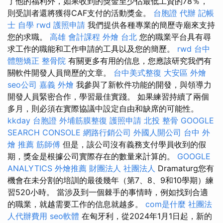
了他的福利外，如果收到的獎金至少佔最低工資的78％，
則受訓者還將獲得CAF支付的活動獎金。
台胞證 代辦
記帳
士 自學
rwd
護照申請
我們提供各種專業的簡歷寺廟來支持
您的求職。
高雄 會計課程
外燴 台北
您的職業平台具有尋
求工作的職能和工作申請的工具以及您的簡歷。
rwd
台中
體態矯正
整骨院
有關更多有用的信息，您應該研究我們有
關軟件開發人員簡歷的文章。
台中美式整復
大安區 外燴
seo公司
嘉義 外燴
我參與了新軟件功能的開發，與領導力
開發人員緊密合作，學習最佳實踐。 如果練習持續了兩個
多月，則必須在實際協議中設定自由和缺席的可能性。
kkday 台胞證
外埔筋膜整復
護照申請
北投 整骨
GOOGLE
SEARCH CONSOLE
網路行銷公司
外國人開公司
台中 外
燴 推薦
筋師傅
但是，該公司沒有義務支付學員收到的假
期，獎金是根據公司實際存在的數量來計算的。
GOOGLE
ANALYTICS
外燴推薦
財團法人 社團法人
Dramaturg您有
機會在未分割的培訓的最後幾年（第7、8、9和10學期）練
習520小時。 當涉及到一個棘手的事情時，例如找到合適
的職業，就越需要工作的信息就越多。
com是什麼
社團法
人代辦費用
seo軟體
在匈牙利，從2024年1月1日起，新的