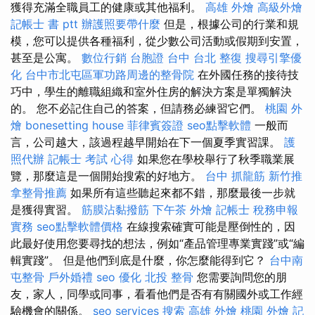
獲得充滿全職員工的健康或其他福利。
高雄 外燴
高級外燴
記帳士 書 ptt
辦護照要帶什麼
但是，根據公司的行業和規
模，您可以提供各種福利，從少數公司活動或假期到安置，
甚至是公寓。
數位行銷
台胞證 台中
台北 整復
搜尋引擎優
化
台中市北屯區軍功路周邊的整骨院
在外國任務的接待技
巧中，學生的離職組織和室外住房的解決方案是單獨解決
的。 您不必記住自己的答案，但請務必練習它們。
桃園 外
燴
bonesetting house
菲律賓簽證
seo點擊軟體
一般而
言，公司越大，該過程越早開始在下一個夏季實習課。
護
照代辦
記帳士 考試 心得
如果您在學校舉行了秋季職業展
覽，那麼這是一個開始搜索的好地方。
台中 抓龍筋
新竹推
拿整骨推薦
如果所有這些聽起來都不錯，那麼最後一步就
是獲得實習。
筋膜沾黏撥筋
下午茶 外燴
記帳士 稅務申報
實務
seo點擊軟體價格
在線搜索確實可能是壓倒性的，因
此最好使用您要尋找的想法，例如“產品管理專業實踐”或“編
輯實踐”。 但是他們到底是什麼，你怎麼能得到它？
台中南
屯整骨
戶外婚禮
seo 優化
北投 整骨
您需要詢問您的朋
友，家人，同學或同事，看看他們是否有有關國外或工作經
驗機會的關係。
seo services
搜索
高雄 外燴
桃園 外燴
記