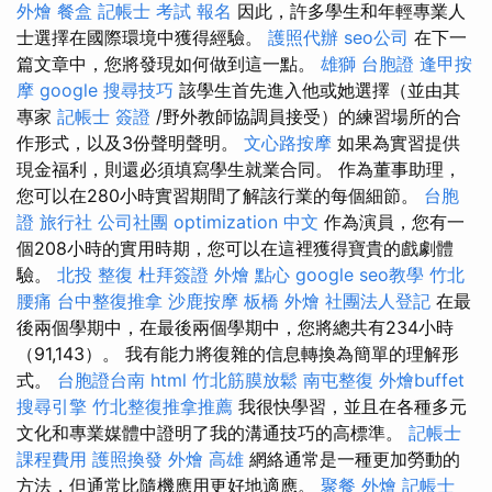
外燴
餐盒
記帳士 考試 報名
因此，許多學生和年輕專業人
士選擇在國際環境中獲得經驗。
護照代辦
seo公司
在下一
篇文章中，您將發現如何做到這一點。
雄獅 台胞證
逢甲按
摩
google 搜尋技巧
該學生首先進入他或她選擇（並由其
專家
記帳士 簽證
/野外教師協調員接受）的練習場所的合
作形式，以及3份聲明聲明。
文心路按摩
如果為實習提供
現金福利，則還必須填寫學生就業合同。 作為董事助理，
您可以在280小時實習期間了解該行業的每個細節。
台胞
證 旅行社
公司社團
optimization 中文
作為演員，您有一
個208小時的實用時期，您可以在這裡獲得寶貴的戲劇體
驗。
北投 整復
杜拜簽證
外燴 點心
google seo教學
竹北
腰痛
台中整復推拿
沙鹿按摩
板橋 外燴
社團法人登記
在最
後兩個學期中，在最後兩個學期中，您將總共有234小時
（91,143）。 我有能力將復雜的信息轉換為簡單的理解形
式。
台胞證台南
html
竹北筋膜放鬆
南屯整復
外燴buffet
搜尋引擎
竹北整復推拿推薦
我很快學習，並且在各種多元
文化和專業媒體中證明了我的溝通技巧的高標準。
記帳士
課程費用
護照換發
外燴 高雄
網絡通常是一種更加勞動的
方法，但通常比隨機應用更好地適應。
聚餐 外燴
記帳士