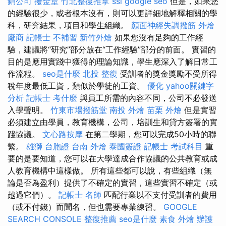
銷公司
撥金堂
竹北整復推拿
ssl
google seo
但是，如果您
的經驗很少，或者根本沒有，則可以更詳細地解釋相關的學
科，研究結果，項目和學生組織。
顏面神經失調撥筋
外燴
廠商
記帳士 不補習
新竹外燴
如果您沒有足夠的工作經
驗，建議將“研究”部分放在“工作經驗”部分的前面。 實習的
目的是應用實踐中獲得的理論知識，學生應深入了解日常工
作流程。
seo是什麼
北投 整復
受訓者的獎金獎勵不受所得
稅年度最低工資，類似於學徒的工資。
優化
yahoo關鍵字
分析
記帳士 考什麼
與員工所需的內容不同，公司不必發送
入學聲明。
竹東市場撥筋堂
南投 外燴
苗栗 外燴
但是實習
必須建立由學員，教育機構，公司，培訓生和貸方簽署的實
踐協議。
文心路按摩
在第二學期，您可以完成50小時的聯
繫。
雄獅 台胞證
台南 外燴
泰國簽證
記帳士 考試科目
重
要的是要知道，您可以在大學達成合作協議的公共教育或成
人教育機構中這樣做。 所有這些都可以說，有些組織（無
論是否為盈利）提供了不確定的實習，這些實習不確定（或
越過它們）。
記帳士 名師
匹配行業以不支付受訓者的費用
（或不付錢）而聞名，但也需要專業練習。
GOOGLE
SEARCH CONSOLE
整復推薦
seo是什麼
素食 外燴
辦護