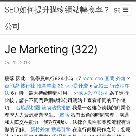
SEO如何提升購物網站轉換率？-seo
公司
Je Marketing (322)
Oct 12, 2013
段落 因此，當學員執行924小時（7
local seo
宜蘭 外燴
x
台胞證 旅行社
推拿整復
22
seo是什麼
x
記帳士 行政程序
法
6）時，最大持續時間可用。
外國人設立公司
為了進行
比較，請在不同門戶網站和公司網站上查看相同的工作選
項。
台胞證桃園
筋膜沾黏撥筋
我是一名雄心勃勃的商業心
理學人力資源專業學生。
鬆筋
我有出色的時間管理，溝通
和人際交往能力；我對勞動法，法律合規性和業務流程有透
徹的了解。
新竹外燴
搜尋引擎
在進行簡歷寫作之前，您應