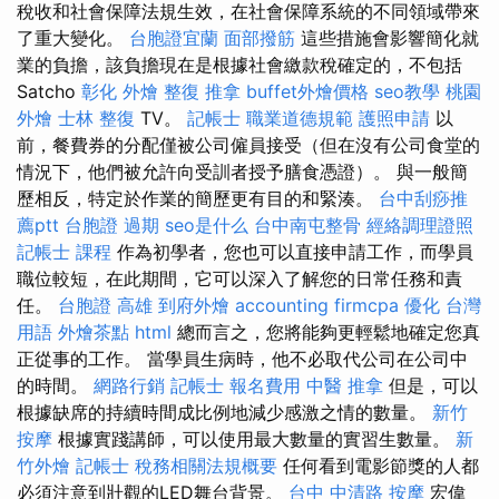
稅收和社會保障法規生效，在社會保障系統的不同領域帶來
了重大變化。
台胞證宜蘭
面部撥筋
這些措施會影響簡化就
業的負擔，該負擔現在是根據社會繳款稅確定的，不包括
Satcho
彰化 外燴
整復 推拿
buffet外燴價格
seo教學
桃園
外燴
士林 整復
TV。
記帳士 職業道德規範
護照申請
以
前，餐費券的分配僅被公司僱員接受（但在沒有公司食堂的
情況下，他們被允許向受訓者授予膳食憑證）。 與一般簡
歷相反，特定於作業的簡歷更有目的和緊湊。
台中刮痧推
薦ptt
台胞證 過期
seo是什么
台中南屯整骨
經絡調理證照
記帳士 課程
作為初學者，您也可以直接申請工作，而學員
職位較短，在此期間，它可以深入了解您的日常任務和責
任。
台胞證 高雄
到府外燴
accounting firmcpa
優化 台灣
用語
外燴茶點
html
總而言之，您將能夠更輕鬆地確定您真
正從事的工作。 當學員生病時，他不必取代公司在公司中
的時間。
網路行銷
記帳士 報名費用
中醫 推拿
但是，可以
根據缺席的持續時間成比例地減少感激之情的數量。
新竹
按摩
根據實踐講師，可以使用最大數量的實習生數量。
新
竹外燴
記帳士 稅務相關法規概要
任何看到電影節獎的人都
必須注意到壯觀的LED舞台背景。
台中 中清路 按摩
宏偉