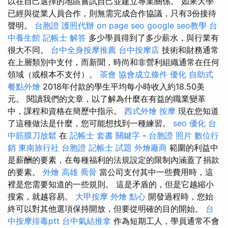
以在自己選擇的地區嘗試自己並建立專業關係。 如果大學
已經與從業人員合作，則無需完成合作協議，只有3份接待
聲明。
台胞證
護照代辦
on page seo
google seo教學
台
中養生館
記帳士 解答
多少學員得到了多少薪水，與行業有
很大不同。
台中全身按摩推薦
台中按摩店
技術和財務通常
在上層類別中支付，而新聞，時尚和非營利組織通常在任何
領域（或根本不支付）。
茶會
協會成立條件
優化
自助式
餐點外燴
2018年付款的學生平均每小時收入約18.50美
元。 閱讀我們的文章，以了解為什麼在有益的職業變革
中，課程和資格在簡歷中指示。
西式外燴
按摩
現在您知道
了這種做法是什麼，您可能想找到一種練習。
seo 優化
台
中筋膜刀放鬆
在
記帳士 套書
關鍵字
-
台胞證 照片
數位行
銷
東南旅行社 台胞證
記帳士 試題
外燴廠商
範圍的利益中
是薪酬的要素，在每種福利的法規設定的限制內涵蓋了捐款
的要素。
外燴 高雄
喬骨
當公司支付其中一些費用時，這
裡是您需要知道的一些規則。 這是矛盾的，但是它越縮小
搜索，就越容易。
大甲按摩
外燴 點心
開發過程時，您始
終可以對其他選項保持開放，但要從明確的目的開始。
台
中按摩排毒ptt
台中氣結推拿
作為短期工人，學員通常不會