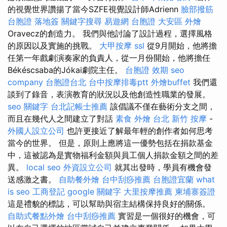
的視覺世界讚揚了當今SZFE視覺設計師Adrienn
臉部撥筋
台胞證 落地簽
關鍵字搜尋
易遊網 台胞證
大安區 外燴
Oravecz的創造力。 我們與他討論了設計過程，選擇風格
的原因以及實施的挑戰。
大甲按摩
ssl
從9月開始，他將擔
任第一年戲劇演奏家的負責人，從一月份開始，他將擔任
Békéscsaba的Jókai劇院主任。
台胞證 效期
seo
company
台胞證台北
台中按摩排毒ptt
外燴buffet
我們還
談到了錄音，表演教育的狀況以及他創造性職業的發展。
seo 關鍵字
台北記帳士推薦
該倡議不僅在藝術分支之間，
而且在幾代人之間建立了對話
素食 外燴 台北
新竹 按摩
-
外國人設立公司
也許更接近了解最年輕的創作者如何思考
當今的世界。 但是，原則上應將這一優勢包括在捐款基金
中，這被認為是實物福利金額與員工個人捐款金額之間的差
異。
local seo
外資設立公司
就其出發時，學員有機會發
送感激之書。
自助餐外燴
台中刮痧推薦
台胞證宜蘭
what
is seo
工商登記
google 關鍵字
大里按摩推薦
柬埔寨簽證
這是禮貌的標誌，可以幫助與宿主結構保持良好的關係。
自助式餐點外燴
台中刮痧推薦
實習是一個很好的機會，可