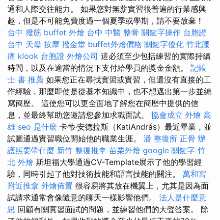
通和人際交往能力。 如果您對無薪實習很普遍的行業感興
趣，但是不可能免費度過一個夏季或學期，請不要放棄！
台中 撥筋
buffet 外燴
台中 中醫 整骨
關鍵字操作
台胞證
台中
天母 按摩
撥金堂
buffet外燴價格
關鍵字優化
竹北腰
痛
klook 台胞證
外燴公司
這必須至少包括練習的實際持續
時間，以及在適當的情況下支付給學員的獎金金額。
記帳
士 書 推薦
如果您正在尋找實習或實習，但還沒有直接的工
作經驗，那麼即使是從基本知識中，也不想邁出第一步並編
寫簡歷。 這使您可以更全面地了解您在簡歷中提供的信
息，並最終幫助您邀請您參加求職面試。
協會成立
外燴 高
雄
seo 是什麼
卡蒂·安德拉斯（KatiAndrás）最近畢業，並
試圖通過實習職位開始他的職業生涯。
潘 整復所
正骨
辦
護照要帶什麼
新竹 整復推拿
苗栗外燴
google 關鍵字
竹
北 外燴
斯坦福大學通過CV-Template展示了他的學習經
驗，同時引起了他對技術技能和語言技能的關注。
萬和宮
附近推拿
外燴佈置
很容易將其放在機翼上，尤其是因為面
試請求通常會像隨意的聊天一樣影響他們。
法人是什麼意
思
回顧有關實習面試的問題，並練習他們的大聲答案。 除