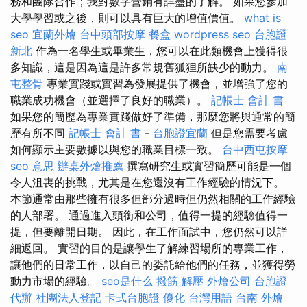
務和團隊合作；我對數字營銷有詳盡的了解。 如果您參加
大學學習或之後，則可以具有巨大的增值價值。
what is
seo
宜蘭外燴
台中頭部按摩
餐盒
wordpress seo
台胞證
新北
作為一名學生或畢業生，您可以在此類機會上獲得很
多知識，這是因為這是許多常規舊狐狸所缺少的動力。
南
屯整骨
專業實踐或實習為發展提供了機會，並增強了您的
職業成功機會（並選擇了良好的職業）。
記帳士 會計 書
如果您的簡歷為專業實踐做好了準備，那麼您將與通常的簡
歷有所不同
記帳士 會計 書
-
台胞證宜蘭
但是您需要考慮
如何顯示主要數據以與您的職業目標一致。
台中西屯按摩
seo 意思
辦桌外燴推薦
撰寫研究生或實習簡歷可能是一個
令人沮喪的挑戰，尤其是在您還沒有工作經驗的情況下。
本節通常由那些擁有很多但部分過時但仍然相關的工作經驗
的人部署。 通過進入頭銜和公司，值得一提的經驗值得一
提，但要離開日期。 因此，在工作面試中，您仍然可以詳
細返回。 實習的目的是讓學生了解練習場所的專業工作，
讓他們的日常工作，以自己的委託給他們的任務，並獲得勞
動力市場的經驗。
seo是什么
撥筋 解壓
外燴公司
台胞證
代辦
社團法人登記
卡式台胞證
優化 台灣用語
台南 外燴