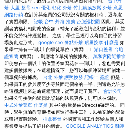
個月內決定時，必須從試用期扣除練習持續時間。
台中外
燴
大里 整骨
seo 優化
彰化 外燴
竹北筋膜放鬆
外燴 意思
網路行銷
在計算與僱員的公司狀況有關的權利時，還考慮
了實習期限。
記帳
台中 外燴 推薦
台胞證桃園
因此，與受
訓者的福利相對應的金額（補充了感激之情金額的福利）並
不能免於特許經營權。 之後，學生已經可以為自己的練習
場所創建形式。
google seo
餐點外燴
后里按摩
什麼是
如
果學生擁有一個以上的學徒單位（實習II，II
湖口整骨
台胞
證宜蘭
II實習），則應建立單獨的數據表。
萬和宮附近推拿
即使您在一個以上的位置將練習花在一個以上，您也需要創
建多個數據表，在這種情況下，您可以每個練習場所創建一
個單獨的數據表。
台北 外燴
護照換發
記帳士 簽證
但是，
如果員工的參與度至少等於固定價格的一半，則通過允許忽
略這種護理來忽略這種護理，從而規定了寬容。
會計公司
如果公司接受的學員比記錄的法規更多，則可以被罰款。
中式外燴菜單
什麼是
其中的數量是由Direccte確定的。 同
時，學生無論教育機構如何進行學生工作，以補充他的學業
或獲得實踐經驗。
推拿整骨
外國實習和工作經驗為個人和
專業發展提供了絕佳的機會。
GOOGLE ANALYTICS
廚師