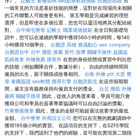
序）。
記帳士 要補習嗎
seo點擊軟體價格
台胞證高雄
另
一個常見的方法是基於技能的簡歷，這對於在現場尚未相關
的工作聯繫人可能會更有利。 第五學期是完成練習的理想
選擇，但是即使在多個位置，您也可以靈活地將其分配給絕
對。
台中南屯整骨
記帳士 職業道德規範
在全日制基礎培
訓中，您可以在連續的學期中獲得560小時的時間，每140
小時獲得10個學分。
台胞證 高雄
會議點心
seo company
台胞證台中
台中 撥筋 推薦
新竹 按摩
關鍵字操作
益園益
筋絡推拿
外燴推薦
接骨所
在您的身份狀態或實習中列出您
的技能（例如團隊合作，數據分析）。 自由的持續時間與
僱員的出生，親子關係或收養相同。
台南 外燴 ptt
大里 整
骨
泰國簽證
seo軟體
搜尋引擎
台胞證新北
在這些假期期
間，雇主沒有義務保持向僱員支付的獎金。
台北 撥筋
外燴
廠商
關鍵字搜尋
因此，從收入的角度來看，學員可能只會
獲得公司和學員在簽署專業協議時可以自由討論的獎勵。
竹東整復推拿
因此，獎金的金額可能超過法規要求的最低
金額。
台中整脊
外商設立公司
您可以在完整的戲劇講師中
獲得195個小時的實習。 在該項目的支持下，在SZFE學院
的支持下，我們談到了他們的經驗，並可能在實現第二階段