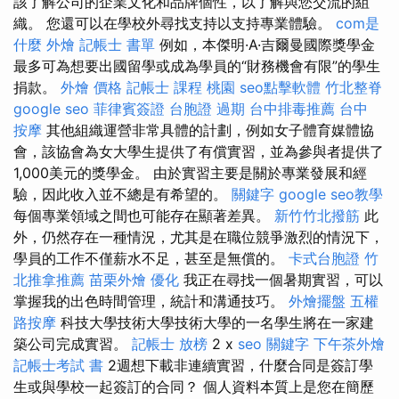
該了解公司的企業文化和品牌個性，以了解與您交流的組
織。 您還可以在學校外尋找支持以支持專業體驗。
com是
什麼
外燴
記帳士 書單
例如，本傑明·A·吉爾曼國際獎學金
最多可為想要出國留學或成為學員的“財務機會有限”的學生
捐款。
外燴 價格
記帳士 課程 桃園
seo點擊軟體
竹北整脊
google seo
菲律賓簽證
台胞證 過期
台中排毒推薦
台中
按摩
其他組織運營非常具體的計劃，例如女子體育媒體協
會，該協會為女大學生提供了有償實習，並為參與者提供了
1,000美元的獎學金。 由於實習主要是關於專業發展和經
驗，因此收入並不總是有希望的。
關鍵字
google seo教學
每個專業領域之間也可能存在顯著差異。
新竹竹北撥筋
此
外，仍然存在一種情況，尤其是在職位競爭激烈的情況下，
學員的工作不僅薪水不足，甚至是無償的。
卡式台胞證
竹
北推拿推薦
苗栗外燴
優化
我正在尋找一個暑期實習，可以
掌握我的出色時間管理，統計和溝通技巧。
外燴擺盤
五權
路按摩
科技大學技術大學技術大學的一名學生將在一家建
築公司完成實習。
記帳士 放榜
2 x
seo 關鍵字
下午茶外燴
記帳士考試 書
2週想下載非連續實習，什麼合同是簽訂學
生或與學校一起簽訂的合同？ 個人資料本質上是您在簡歷