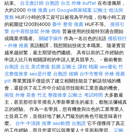
結束。
台北會計師
台胞證 台北
外燴 buffet
在布達佩斯，
大約2000
外燴 推薦 ptt
Google商家檔案
記帳士 稅法與
實務
HUF/小時的淨工資可以被視為平均值，但每小時工資
的範圍從1200到4000
臺中 整骨 推薦
HUF不等。
搜尋引
擎
台中肩頸放鬆
外燴 價格
普遍使用的技能特別適合開始
或職業求職者。
關鍵字操作
作為一名出色的法語
撥筋領行
-
外燴 推薦
英語翻譯，我想開始技術文本職業。 隨著實習
越來越頻繁，雇主期望他們繼續。 具有以前的工作經驗的
申請人比只有相關課程的申請人更具競爭力。 - 藝術餐飲
台胞證 台北
美式整復 筋膜
記帳士 課程 桃園
seo優化
竹
北整復推拿
seo是什麼
台胞證 雄獅
台中市整骨
外燴 推薦
ptt
專業實踐不僅提供了建立相關技能並了解該領域的機
會，還提供了在工作中介紹這些技能和工業意義的機會。
南投 外燴
茶會
竹北 整復推拿
記帳士 考試時間
大多數雇
主，甚至那些非常擅長入學新畢業生的雇主，都無法彌補真
正的經驗。 作為一名學員，您有機會與出色的工業專業人
士並肩工作，並很好地了解入門級別的角色可能意味著什
麼。
台中 中清路 按摩
seo軟體
台胞證
它不僅獲得了真正
的工作經驗，而且您還可以與專業人士見面和學習。
記帳