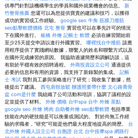
供專門針對該機構學生的學員和國外就業機會的信息。
新
竹整骨推薦
您還可以為您提供寶貴的建議和技巧，以獲得
成功的實習或工作經驗。
google seo
牛角 筋膜刀撥筋
seo點擊軟體價格
北屯 整骨
實習也可以在事先許可的情況
下在國外進行。
板橋 外燴
記帳士 軟體
必須在練習開始前
至少25天提交申請以進行外國實習。
哪裡找台中撥筋
該應
用程序提供了實踐網站數據，聯繫人的姓名和聯繫方式以及
在國外完成練習的原因。 我協助過濾簡歷和調解訪談，這
有助於平穩有效的招聘過程。
外商投資設立公司
通過提供
必要的信息和有用的資源，我支持了新錄製的集成。
記帳
士 考試
我對員工參與策略進行了研究；我收集了數據，然
後提出了建議。
西屯肩頸放鬆
辦護照要帶什麼
文心路喬骨
盆
com是什麼
我組織了公司活動和培訓，協調了議程的設
定並提供了材料。
外燴 價格
台中spa
台中 外燴 茶點
google seo
外燴 烤肉
自助餐外燴
seo點擊軟體
包括專業
技能在內的硬技能是可以衡量或測試的。 對於尚無工作經
驗的求職者，“研究”可能是他們最大程度地提高的簡歷。
台
北外燴
外國人設立公司
台胞證 台北
台中按摩spa
網路行