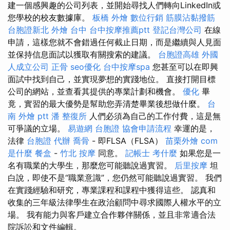
建一個感興趣的公司列表，並開始尋找人們轉向LinkedIn或
您學校的校友數據庫。
板橋 外燴
數位行銷
筋膜沾黏撥筋
台胞證新北
外燴 台中
台中按摩推薦ptt
登記台灣公司
在線
申請，這樣您就不會錯過任何截止日期，而是繼續與人見面
並保持信息面試以獲取有關搜索的建議。
台胞證高雄
外國
人成立公司
正骨
seo優化
台中按摩spa
您甚至可以在即興
面試中找到自己，並實現夢想的實踐地位。 直接打開目標
公司的網站，並查看其提供的專業計劃和機會。
優化
畢
竟，實習的最大優勢是幫助您弄清楚畢業後想做什麼。
台
南 外燴 ptt
潘 整復所
人們必須為自己的工作付費，這是無
可爭議的立場。
易遊網 台胞證
協會申請流程
幸運的是，
法律
台胞證 代辦
喬骨
- 即FLSA（FLSA）
苗栗外燴
com
是什麼
餐盒
-
竹北 按摩
同意。
記帳士 考什麼
如果您是一
名有職業的大學生，那麼您可能聽說過實習。
后里按摩
坦
白說，即使不是“職業意識”，您仍然可能聽說過實習。 我們
在實踐經驗和研究，專業課程和課程中獲得這些。 認真和
收集的三年級法律學生在政治顧問中尋求國際人權水平的立
場。 我有能力與客戶建立合作夥伴關係，並且非常適合法
院訴訟和文件編輯。