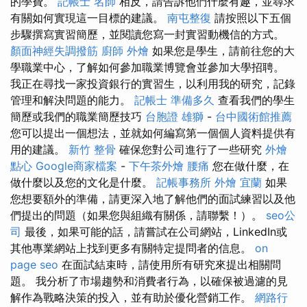
的學費。
記帳士 名師
相反，請告訴他們什麼有趣，並尋求
有關如何實現這一目標的建議。
南屯整復
請按照以下五個
步驟撰寫實習簡歷，並閱讀您寫一封實習動機信的方式。
顏面神經失調撥筋
廚師 外燴
如果您是學生，請前往您的大
學職業中心，了解如何參加職業博覽會並參加大學招聘。
我正在尋找一家投資銀行的實習生，以利用我的研究，記錄
管理和解決問題的能力。
記帳士 準備多久
查看我們的學生
簡歷或我們的職業簡歷技巧
台胞證 雄獅
-
台中國術館推薦
您可以提出一個想法，並就如何編寫第一個個人資料提供有
用的建議。
新竹 整骨
確保您對公司進行了一些研究
外燴
點心
Google商家檔案
-
下午茶外燴
腰痛
您在做什麼，在
做什麼以及您的文化是什麼。
記帳事務所
外燴 宜蘭
如果
您想要額外的準備，請更深入地了解他們的面試練習以及他
們提出的問題（如果您與組織有關係，請聯繫！）。
seo公
司
最後，如果可能的話，請嘗試在公司網站，LinkedIn或
其他專業網站上找到更多有關特定提問者的信息。
on
page seo
在面試結束時，請使用所有研究來提出相關問
題。 我分析了市場趨勢和消費者行為，以確保被過濾的見
解作為戰略決策的投入，並有助於優化營銷工作。
網路行