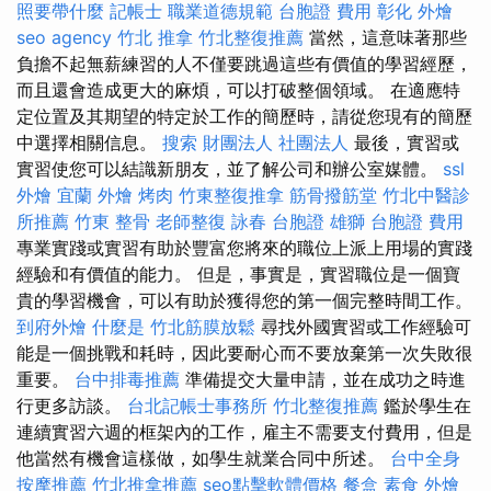
照要帶什麼
記帳士 職業道德規範
台胞證 費用
彰化 外燴
seo agency
竹北 推拿
竹北整復推薦
當然，這意味著那些
負擔不起無薪練習的人不僅要跳過這些有價值的學習經歷，
而且還會造成更大的麻煩，可以打破整個領域。 在適應特
定位置及其期望的特定於工作的簡歷時，請從您現有的簡歷
中選擇相關信息。
搜索
財團法人 社團法人
最後，實習或
實習使您可以結識新朋友，並了解公司和辦公室媒體。
ssl
外燴 宜蘭
外燴 烤肉
竹東整復推拿
筋骨撥筋堂
竹北中醫診
所推薦
竹東 整骨
老師整復 詠春
台胞證 雄獅
台胞證 費用
專業實踐或實習有助於豐富您將來的職位上派上用場的實踐
經驗和有價值的能力。 但是，事實是，實習職位是一個寶
貴的學習機會，可以有助於獲得您的第一個完整時間工作。
到府外燴
什麼是
竹北筋膜放鬆
尋找外國實習或工作經驗可
能是一個挑戰和耗時，因此要耐心而不要放棄第一次失敗很
重要。
台中排毒推薦
準備提交大量申請，並在成功之時進
行更多訪談。
台北記帳士事務所
竹北整復推薦
鑑於學生在
連續實習六週的框架內的工作，雇主不需要支付費用，但是
他當然有機會這樣做，如學生就業合同中所述。
台中全身
按摩推薦
竹北推拿推薦
seo點擊軟體價格
餐盒
素食 外燴