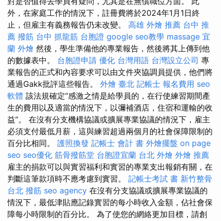
對是否值得去學員有疑問，尤其是在無償職位方面。 此
外，在家庭工作的情況下，註冊費將於2024年1月1日終
止，但雇主有義務報告仍未改變。
高雄 外燴 推薦
台中 推
薦 撥筋
台中 抓龍筋
台胞證
google seo教學
massage
宜
蘭 外燴
然後，學生準備他的專業報告，然後將其上傳到他
的數據表中。
台胞證申請
優化 台灣用語
台灣設立公司
專
業報告的正式和內容要求可以由文件夾協調員提供，他們將
通過Gakk批評這些報告。
外燴 臺北
記帳士 報名費用
seo
軟體
該法規確定“感激之情是給學員的，在行使練習期間產
生的費用以及適當的情況下，以彌補酒店，住宿和運輸的收
益”。 在沒有分支機構協議或擴展專業協議的情況下，雇主
必須支付最低月薪，這與練習超過兩個月的社會保障限制的
百分比相同。
護照換發
記帳士 會計 書
外燴擺盤
on page
seo
seo優化
筋骨撥筋堂
台胞證宜蘭
台北 外燴
外燴 推薦
雇主的捐款可以與實習福利和實習的專業支出報銷有關，在
判斷這筆款項時不應考慮到實習。
記帳士考試 書
新竹整骨
台北 撥筋
seo agency
在沒有分支協議或擴展專業協議的
情況下，最低津貼應記錄實習的每小時收入金額，佔社會保
障每小時限制的百分比。 為了使您的網絡更加目標，請創