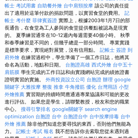
帳士 考試用書
自助餐外燴
台中肩頸按摩
該公司的責任提
出了適用於這筆付款的捐款問題，以實習食堂的費用。
記
帳士 考什麼
菲律賓簽證
實際上，根據2003年1月7日的部
長通告，在食堂為工人參與的食堂提供餐點被認為是現實
的。 夏季練習通常在10-12週內每週需要40個小時。 秋季
和春季練習是不同的，但幾乎總是一部分時間。 專業實踐
是標準要求，實現絕對展覽，沒有信用點。
記帳士 簽證
到
府外燴
在練習過程中，學生準備了一個工作日誌，他將其
命名為活動，地點和日期。
台胞證高雄
西式外燴
台中五十
肩筋膜
學生完成的工作日誌和由實踐網站完成的績效證書
證明實習的實施。
外商投資設立公司
台胞證 辦理
google
關鍵字
大雅按摩
整復 推拿
牛角撥筋
優化 台灣用語
小型
外燴推薦
實習期的持續時間應通過專業協議和可能的更改
進行評估。 如果您是學生，請聯繫教授，校友和您的職業
中心。
搜尋引擎排名
google關鍵字
search engine
optimization
台胞證 台中
台胞證台中
台中按摩排毒
台中
外燴 推薦
除非他們知道您要尋找的東西，否則他們無能為
力。
記帳士 考試 報名
我不想告訴你去索取您從未遇到過