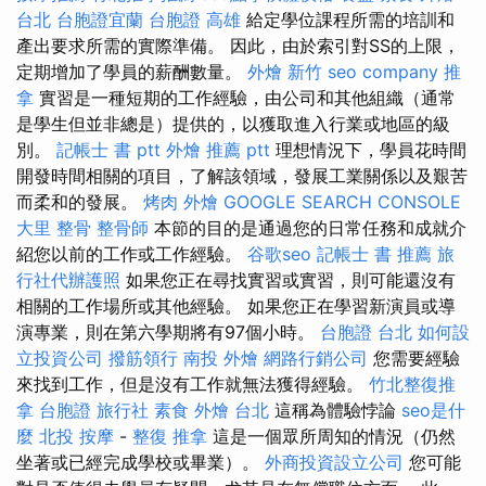
台北
台胞證宜蘭
台胞證 高雄
給定學位課程所需的培訓和
產出要求所需的實際準備。 因此，由於索引對SS的上限，
定期增加了學員的薪酬數量。
外燴 新竹
seo company
推
拿
實習是一種短期的工作經驗，由公司和其他組織（通常
是學生但並非總是）提供的，以獲取進入行業或地區的級
別。
記帳士 書 ptt
外燴 推薦 ptt
理想情況下，學員花時間
開發時間相關的項目，了解該領域，發展工業關係以及艱苦
而柔和的發展。
烤肉 外燴
GOOGLE SEARCH CONSOLE
大里 整骨
整骨師
本節的目的是通過您的日常任務和成就介
紹您以前的工作或工作經驗。
谷歌seo
記帳士 書 推薦
旅
行社代辦護照
如果您正在尋找實習或實習，則可能還沒有
相關的工作場所或其他經驗。 如果您正在學習新演員或導
演專業，則在第六學期將有97個小時。
台胞證 台北
如何設
立投資公司
撥筋領行
南投 外燴
網路行銷公司
您需要經驗
來找到工作，但是沒有工作就無法獲得經驗。
竹北整復推
拿
台胞證 旅行社
素食 外燴 台北
這稱為體驗悖論
seo是什
麼
北投 按摩
-
整復 推拿
這是一個眾所周知的情況（仍然
坐著或已經完成學校或畢業）。
外商投資設立公司
您可能