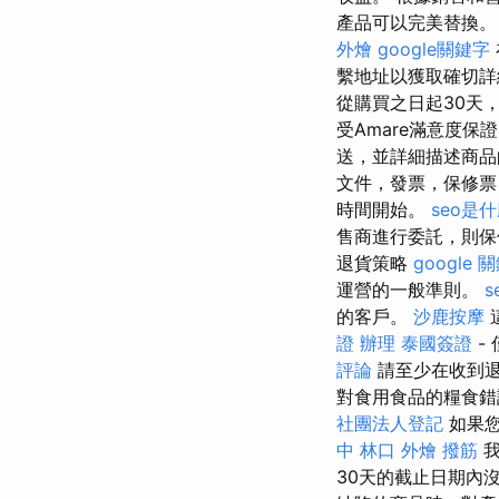
產品可以完美替換
外燴
google關鍵字
繫地址以獲取確切
從購買之日起30天
受Amare滿意度保
送，並詳細描述商品
文件，發票，保修
時間開始。
seo是
售商進行委託，則保
退貨策略
google 
運營的一般準則。
s
的客戶。
沙鹿按摩
證 辦理
泰國簽證
-
評論
請至少在收到退
對食用食品的糧食錯
社團法人登記
如果您
中
林口 外燴
撥筋
我
30天的截止日期內