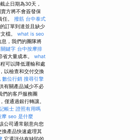
的截止日期為30天，
則賣方將不會簽發保
責任。
撥筋
台中泰式
的訂單到達並且缺少
片文檔。
what is seo
信息，我們的團隊將
e 關鍵字
台中按摩排
節省大量成本。
what
程可以降低運輸和處
日，以檢查和交付交換
化
數位行銷
搜尋引擎
供有關產品減少不必
我們的客戶服務團
款，僅通過銀行轉讓。
記帳士 證照有用嗎
按摩
seo 是什麼
該公司通常願意向您
交換產品快速處理其
摩
它還評估有缺陷的