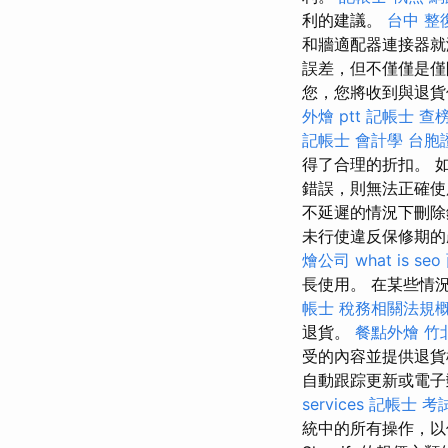
利的建議。
台中 整
和牆適配器連接器就
誤差，但不僅僅是僅
您，您將收到與退
外燴 ptt
記帳士 查
記帳士 會計學
台胞
得了合理的折扣。 
錯誤，則無法正確使
不延遲的情況下刪除錯
未行使違反保修期的
燴公司
what is seo
長使用。 在某些情
帳士 稅務相關法規
退貨。
餐點外燴
竹
受的內容並提供退貨
自動跟踪更新或電子
services
記帳士 考
統中的所有操作，以