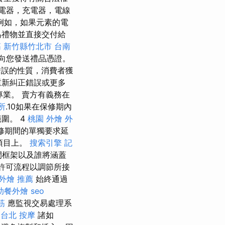
電器，充電器，電線
例如，如果元素的電
為禮物並直接交付給
 新竹縣竹北市
台南
向您發送禮品憑證。
錯誤的性質，消費者獲
重新糾正錯誤或更多
專業。 賣方有義務在
所
.10如果在保修期內
圍。 4
桃園 外燴
外
保修期間的單獨要求延
項目上。
搜索引擎
記
間框架以及誰將涵蓋
許可流程以調節所接
外燴 推薦
始終通過
助餐外燴
seo
筋
應監視交易處理系
台北 按摩
諸如