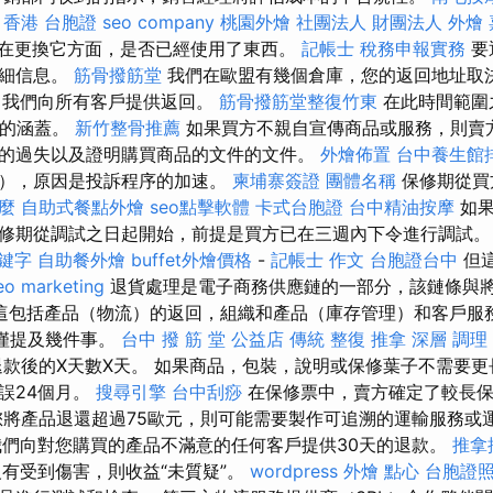
。
香港 台胞證
seo company
桃園外燴
社團法人 財團法人
外燴
在更換它方面，是否已經使用了東西。
記帳士 稅務申報實務
要
詳細信息。
筋骨撥筋堂
我們在歐盟有幾個倉庫，您的返回地址取
，我們向所有客戶提供返回。
筋骨撥筋堂整復竹東
在此時間範圍
證的涵蓋。
新竹整骨推薦
如果買方不親自宣傳商品或服務，則賣
的過失以及證明購買商品的文件的文件。
外燴佈置
台中養生館
票），原因是投訴程序的加速。
柬埔寨簽證
團體名稱
保修期從買
什麼
自助式餐點外燴
seo點擊軟體
卡式台胞證
台中精油按摩
如果
修期從調試之日起開始，前提是買方已在三週內下令進行調試。
關鍵字
自助餐外燴
buffet外燴價格
-
記帳士 作文
台胞證台中
但
eo marketing
退貨處理是電子商務供應鏈的一部分，該鏈條與
這包括產品（物流）的返回，組織和產品（庫存管理）和客戶服
 僅提及幾件事。
台中 撥 筋 堂 公益店 傳統 整復 推拿 深層 調
款後的X天數X天。 如果商品，包裝，說明或保修葉子不需要更
誤24個月。
搜尋引擎
台中刮痧
在保修票中，賣方確定了較長保
將產品退還超過75歐元，則可能需要製作可追溯的運輸服務或
們向對您購買的產品不滿意的任何客戶提供30天的退款。
推拿
沒有受到傷害，則收益“未質疑”。
wordpress
外燴 點心
台胞證