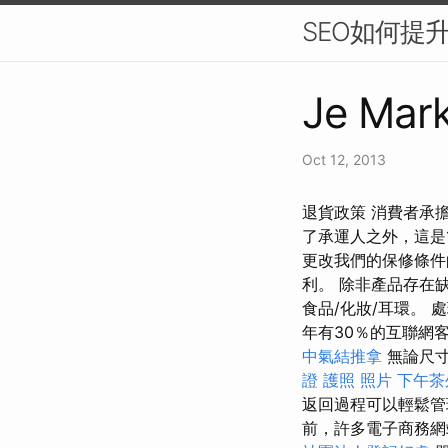
SEO如何提
Je Mark
Oct 12, 2013
退貨政策 消費者承
了承運人之外，這是1
更改我們的保修條件
利。 除非產品存在
食品/化妝/耳環。 
年有30％的互聯網
中氣結推拿
無論尺寸
證 護照 照片
下午茶
返回過程可以輕鬆管
前，許多電子商務網