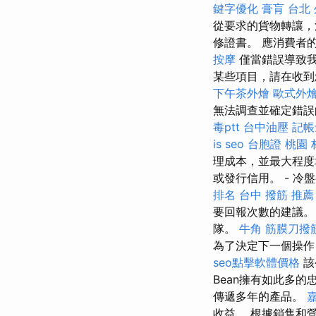
鍵字優化
膏肓
台北 
從要求的貨物轉讓，
修證書。 應消費者
按摩
僅當錯誤導致
某些項目，請在收到
下午茶外燴
歐式外
無法調查並確定錯誤
毒ptt
台中油壓
記帳
is seo
台胞證 桃園
理成本，並最大程度
或發行信用。 - 冷
排名
台中 撥筋 推薦
要回報次數的建議
隊。
牛角 筋膜刀撥
為了決定下一個操作
seo點擊軟體價格
該
Bean擁有如此多
傳遞多年的產品。
收益。 根據銷售和