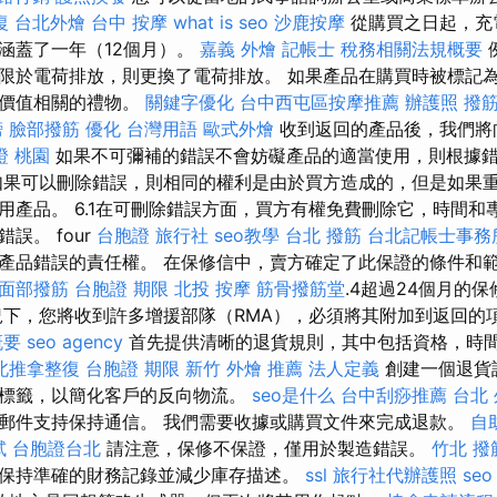
復
台北外燴
台中 按摩
what is seo
沙鹿按摩
從購買之日起，充
涵蓋了一年（12個月）。
嘉義 外燴
記帳士 稅務相關法規概要
限於電荷排放，則更換了電荷排放。 如果產品在購買時被標記
貨價值相關的禮物。
關鍵字優化
台中西屯區按摩推薦
辦護照
撥筋
榜
臉部撥筋
優化 台灣用語
歐式外燴
收到返回的產品後，我們將
證 桃園
如果不可彌補的錯誤不會妨礙產品的適當使用，則根據
如果可以刪除錯誤，則相同的權利是由於買方造成的，但是如果
用產品。 6.1在可刪除錯誤方面，買方有權免費刪除它，時間和
誤。 four
台胞證 旅行社
seo教學
台北 撥筋
台北記帳士事務
產品錯誤的責任權。 在保修信中，賣方確定了此保證的條件和範
面部撥筋
台胞證 期限
北投 按摩
筋骨撥筋堂
.4超過24個月的
況下，您將收到許多增援部隊（RMA），必須將其附加到返回的
概要
seo agency
首先提供清晰的退貨規則，其中包括資格，時
北推拿整復
台胞證 期限
新竹 外燴 推薦
法人定義
創建一個退貨
標籤，以簡化客戶的反向物流。
seo是什么
台中刮痧推薦
台北 
郵件支持保持通信。 我們需要收據或購買文件來完成退款。
自
試
台胞證台北
請注意，保修不保證，僅用於製造錯誤。
竹北 撥
保持準確的財務記錄並減少庫存描述。
ssl
旅行社代辦護照
seo