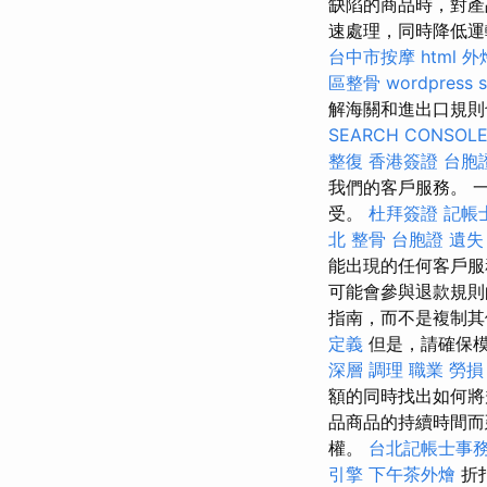
缺陷的商品時，對產
速處理，同時降低
台中市按摩
html
外
區整骨
wordpress 
解海關和進出口規則
SEARCH CONSOL
整復
香港簽證 台胞
我們的客戶服務。 
受。
杜拜簽證
記帳
北 整骨
台胞證 遺失
能出現的任何客戶
可能會參與退款規則
指南，而不是複制
定義
但是，請確保
深層 調理 職業 勞
額的同時找出如何將規
品商品的持續時間
權。
台北記帳士事
引擎
下午茶外燴
折