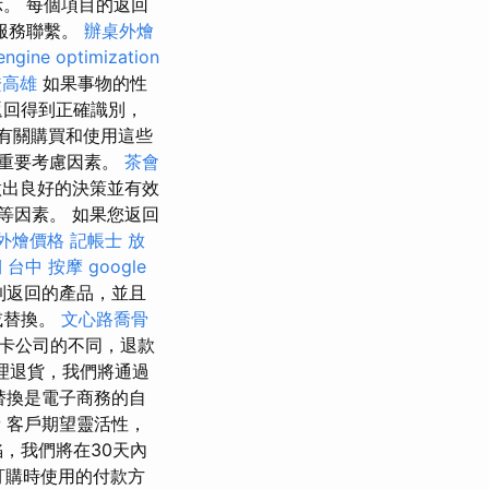
。 每個項目的返回
服務聯繫。
辦桌外燴
engine optimization
證高雄
如果事物的性
返回得到正確識別，
有關購買和使用這些
重要考慮因素。
茶會
做出良好的決策並有效
等因素。 如果您返回
et外燴價格
記帳士 放
期
台中 按摩
google
到返回的產品，並且
或替換。
文心路喬骨
卡公司的不同，退款
理退貨，我們將通過
替換是電子商務的自
析
客戶期望靈活性，
，我們將在30天內
訂購時使用的付款方