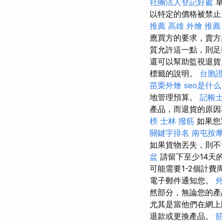
社團法人登記好處
單
以特定的價格被禁
推薦
高雄 外燴 推薦
應買方的要求，賣方
質允許這一點，則足
還可以幫助監視退
標籤的說明。
台胞
苗栗外燴
seo是什么
地管理預算。
記帳士
產品，而退貨的原因不
榜
士林 撥筋
如果您
關鍵字排名
南屯按
如果貨物丟失，則不
盆
請留下至少14天
可能需要1-2個計
電子郵件通知您。
然部分，無論您的
尤其是當他們在網上
退款或更換產品。