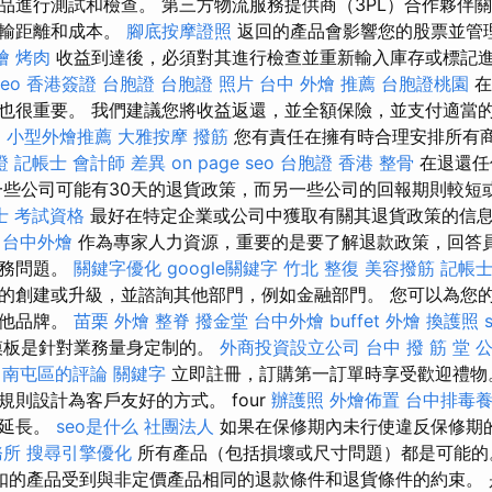
品進行測試和檢查。 第三方物流服務提供商（3PL）合作夥伴
運輸距離和成本。
腳底按摩證照
返回的產品會影響您的股票並管
燴 烤肉
收益到達後，必須對其進行檢查並重新輸入庫存或標記
seo
香港簽證 台胞證
台胞證 照片
台中 外燴 推薦
台胞證桃園
在
也很重要。 我們建議您將收益返還，並全額保險，並支付適當
E
小型外燴推薦
大雅按摩
撥筋
您有責任在擁有時合理安排所有
證
記帳士 會計師 差異
on page seo
台胞證 香港
整骨
在退還任
一些公司可能有30天的退貨政策，而另一些公司的回報期則較短
士 考試資格
最好在特定企業或公司中獲取有關其退貨政策的信
台中外燴
作為專家人力資源，重要的是要了解退款政策，回答
服務問題。
關鍵字優化
google關鍵字
竹北 整復
美容撥筋
記帳士
的創建或升級，並諮詢其他部門，例如金融部門。 您可以為您
其他品牌。
苗栗 外燴
整脊
撥金堂
台中外燴
buffet 外燴
換護照
模板是針對業務量身定制的。
外商投資設立公司
台中 撥 筋 堂 
損 南屯區的評論
關鍵字
立即註冊，訂購第一訂單時享受歡迎禮物
則設計為客戶友好的方式。 four
辦護照
外燴佈置
台中排毒
而延長。
seo是什么
社團法人
如果在保修期內未行使違反保修期
務所
搜尋引擎優化
所有產品（包括損壞或尺寸問題）都是可能
扣的產品受到與非定價產品相同的退款條件和退貨條件的約束。 