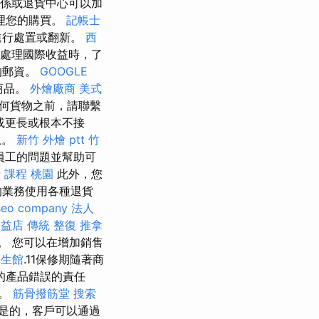
關係或退貨中心可以加
理您的購買。
記帳士
進行處置或翻新。
西
處理國際收益時，了
的郵資。
GOOGLE
商品。
外燴廠商
美式
何貨物之前，請聯繫
或更長或根本不接
息。
新竹 外燴 ptt
竹
員工的問題並幫助可
 課程 桃園
此外，您
的業務使用各種退貨
seo company
法人
公益店 傳統 整復 推拿
。 您可以在增加銷售
養生館
.11保修期隨著商
的產品錯誤的責任
的。
筋骨撥筋堂
搜索
是的，客戶可以通過