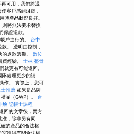
不再可用，我們將退
會使客戶感到沮喪，
使用時產品狀況良好。
，則將無法要求替換
們保證退款。
或帳戶進行的。
台中
款。 透明由控制，
快的退款週期。
數位
購買經驗。
士林 整骨
們就更有可能返回。
團隊處理更少的請
操作。 實際上，您可
帳士推薦
如果是品牌
還禮品（GWP）。
台
外燴
記帳士課程
返回的文章後，賣方
批准，除非另有同
正確的產品的合法權
公室獲得有關合法權