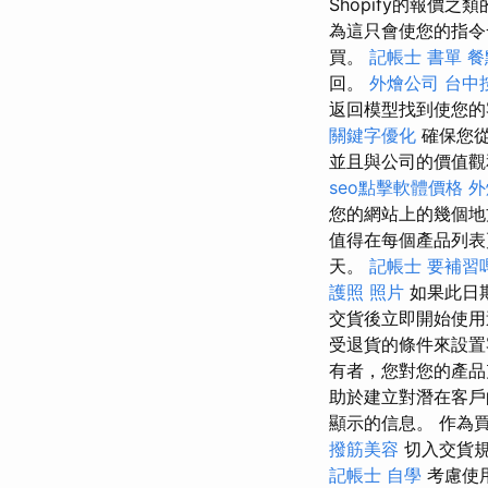
Shopify的報價
為這只會使您的指令
買。
記帳士 書單
餐
回。
外燴公司
台中
返回模型找到使您的
關鍵字優化
確保您從
並且與公司的價值
seo點擊軟體價格
外
您的網站上的幾個地
值得在每個產品列表
天。
記帳士 要補習
護照 照片
如果此日
交貨後立即開始使用
受退貨的條件來設置
有者，您對您的產品
助於建立對潛在客戶
顯示的信息。 作為
撥筋美容
切入交貨規
記帳士 自學
考慮使