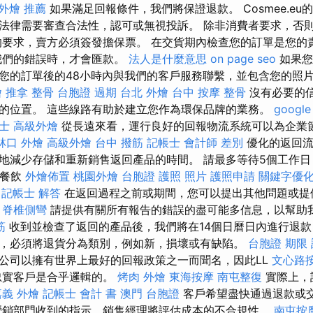
外燴 推薦
如果滿足回報條件，我們將保證退款。 Cosmee.eu
法律需要審查合法性，認可或無視投訴。 除非消費者要求，否
的要求，賣方必須簽發擔保票。 在交貨期內檢查您的訂單是您的
我們的錯誤時，才會匯款。
法人是什麼意思
on page seo
如果您
您的訂單後的48小時內與我們的客戶服務聯繫，並包含您的照
燴
推拿 整骨
台胞證 過期
台北 外燴
台中 按摩 整骨
沒有必要的
的位置。 這些線路有助於建立您作為環保品牌的業務。
googl
士
高級外燴
從長遠來看，運行良好的回報物流系統可以為企業
林口 外燴
高級外燴
台中 撥筋
記帳士 會計師 差別
優化的返回流
地減少存儲和重新銷售返回產品的時間。 請最多等待5個工作
盤餐飲
外燴佈置
桃園外燴
台胞證 護照 照片
護照申請
關鍵字優
記帳士 解答
在返回過程之前或期間，您可以提出其他問題或提
。
脊椎側彎
請提供有關所有報告的錯誤的盡可能多信息，以幫助
筋
收到並檢查了返回的產品後，我們將在14個日曆日內進行退
，必須將退貨分為類別，例如新，損壞或有缺陷。
台胞證 期限
公司以擁有世界上最好的回報政策之一而聞名，因此LL
文心路
的忠實客戶是合乎邏輯的。
烤肉 外燴
東海按摩
南屯整復
實際上，
嘉義 外燴
記帳士 會計 書
澳門 台胞證
客戶希望盡快通過退款或
營銷部門收到的指示，銷售經理將評估成本的不合規性。
南屯按