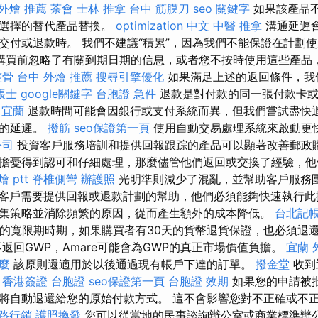
外燴 推薦
茶會
士林 推拿
台中 筋膜刀
seo 關鍵字
如果該產品
您選擇的替代產品替換。
optimization 中文
中醫 推拿
溝通延遲
交付或退款時。 我們不建議“積累”，因為我們不能保證在計劃
購買前忽略了有關到期日期的信息，或者您不按時使用這些產品
整骨
台中 外燴 推薦
搜尋引擎優化
如果滿足上述的返回條件，我
帳士
google關鍵字
台胞證 急件
退款是對付款的同一張付款卡
 宜蘭
退款時間可能會因銀行或支付系統而異，但我們嘗試盡快退
起的延遲。
撥筋
seo保證第一頁
使用自動交易處理系統來啟動更
公司
投資客戶服務培訓和提供回報跟踪的產品可以顯著改善郵政
擔憂得到認可和仔細處理，那麼儘管他們返回或交換了經驗，他
 ptt
脊椎側彎
辦護照
光明準則減少了混亂，並幫助客戶服務
客戶需要提供回報或退款計劃的幫助，他們必須能夠快速執行此
集策略並消除頻繁的原因，從而產生額外的成本降低。
台北記
天的寬限期時期，如果購買者有30天的貨幣退貨保證，也必須退
返回GWP，Amare可能會為GWP的真正市場價值負擔。
宜蘭 
什麼
該原則還適用於以後通過現有帳戶下達的訂單。
撥金堂
收到
。
香港簽證 台胞證
seo保證第一頁
台胞證 效期
如果您的申請被
將自動退還給您的原始付款方式。 這不會影響您對不正確或不
路行銷
護照換發
您可以從當地的民事諮詢辦公室或商業標準辦