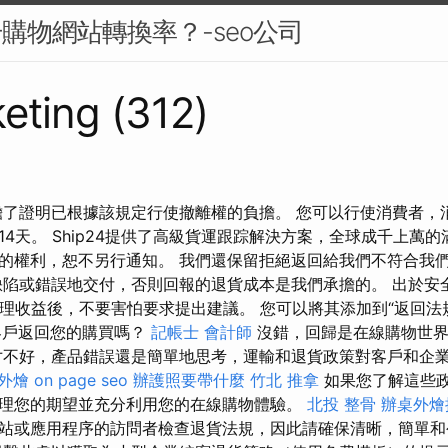
升購物網站轉換率？-seo公司
eting (312)
擔了證明已根據該規定行使撤離權的負擔。 您可以行使消費者，
4天。 Ship24提供了高級貨運跟踪解決方案，全球成千上萬的
的權利，恕不另行通知。 我們還保留拒絕返回給我們不符合我
缺陷或錯誤地交付，否則回報的退貨成本是我們承擔的。 出於安
處理收益後，不要害怕要求提出建議。 您可以將其添加到“返回法
客戶返回您的購買嗎？
記帳士 會計師
沒錯，回歸是在線購物世
不好，產品錯誤還是簡單地思考，運輸和退貨政策對客戶和企
外燴
on page seo
辦護照要帶什麼
竹北 推拿
如果您了解這些
理您的期望並充分利用您的在線購物體驗。
北投 整骨
辦桌外燴
站或應用程序的訪問者檢查退貨法規，因此請確保清晰，簡單