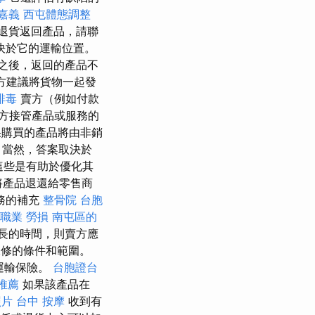
 嘉義
西屯體態調整
退貨返回產品，請聯
決於它的運輸位置。
之後，返回的產品不
方建議將貨物一起發
排毒
賣方（例如付款
方接管產品或服務的
購買的產品將由非銷
 當然，答案取決於
這些是有助於優化其
將產品退還給零售商
務的補充
整骨院
台胞
理 職業 勞損 南屯區的
長的時間，則賣方應
修的條件和範圍。
運輸保險。
台胞證台
推薦
如果該產品在
照片
台中 按摩
收到有