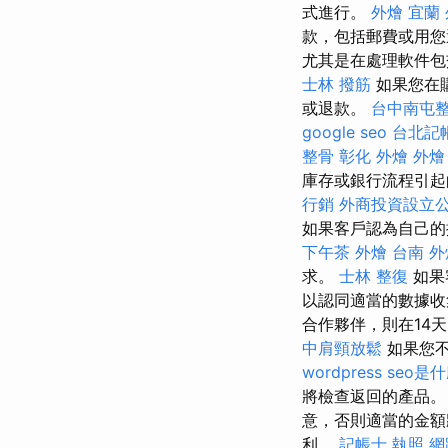
式進行。
外燴 宜蘭
款，包括郵費或用
尤其是在處理軟件包
士林 撥筋
如果您在
或退款。
台中南屯
google seo
台北記
整骨
彰化 外燴
外燴
庫存或銀行流程引
行銷
外商投資設立
如果客戶認為自己的
下午茶 外燴
台南 外燴
求。
士林 整復
如果
以認同適當的數據收
合作夥伴，則在14
中肩頸放鬆
如果您不
wordpress
seo是
將檢查返回的產品
意，否則適當的金額
利。
記帳士 執照
網