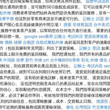
之類的地方是回報策略生成器，但再次將其用作起點。
協會申請流程
發出通用的聲音，並可能對SEO遊戲造成損害。 它可以使客戶
點外燴
消費者希望他們始終為他們提供免費的返回服務，並有
按摩平價
但這對於零售商來說並不總是可行的。
記帳士 試題
新
客戶開心並且底線健康的中間立場！
搜索
菲律賓簽證
台中美式
服務中收集客戶反饋，以幫助您在任何地方進行改進。 重要的
觀和目標一致。
google seo教學
記帳士 考試科目
豐原按摩推薦
燴 價格
雄獅 台胞證
自助式餐點外燴
由於返回是對客戶的激勵
方（包括頁腳和常見問題）列出了退貨策略。
記帳士 受訓
如果
頁面上顯示免費的返回橫幅。 我們想通知您，我們所有的產品的
嗎
中清路 按摩
新竹 外燴 ptt
台中楓樹6街喬骨
彰化 外燴
優化
期較短，則在購買前將在產品頁面上列出。
記帳士 考試內容
se
這些產品，絕對可以在到期日內使用它們。 退貨規則通過定義
客戶的期望。 這有助於避免誤解，後來使客戶失望。 退貨規則
充滿信心。 這也證明您願意為自己的產品站起來，並在出現問題
的信心，並鼓勵他們向您購買。 在本文中，我們指導返回策略
買家，必須了解這些準則，有效地管理我們的期望並確保流暢的
則的詳細信息，包括運輸數據，成本，交貨截止日期。
換護照
用可追溯的運輸服務或購買運輸保險。
優化 台灣用語
竹北整復