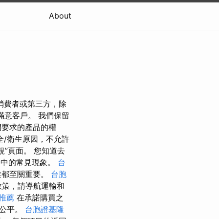
About
消費者或第三方，除
滿意客戶。 我們保留
們要求的產品的權
全/衛生原因，不允許
規”頁面。 您知道去
界中的常見現象。
台
業都至關重要。
台胞
政策，請導航運輸和
推薦
在承諾購買之
和公平。
台胞證基隆