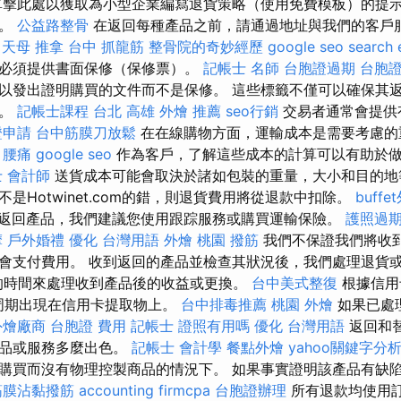
擊此處以獲取為小型企業編寫退貨策略（使用免費模板）的提示
止。
公益路整骨
在返回每種產品之前，請通過地址與我們的客戶
天母 推拿
台中 抓龍筋
整骨院的奇妙經歷
google seo
search 
必須提供書面保修（保修票）。
記帳士 名師
台胞證過期
台胞
以發出證明購買的文件而不是保修。 這些標籤不僅可以確保其
貨。
記帳士課程 台北
高雄 外燴 推薦
seo行銷
交易者通常會提供
證申請
台中筋膜刀放鬆
在在線購物方面，運輸成本是需要考慮的
腰痛
google seo
作為客戶，了解這些成本的計算可以有助於
 會計師
送貨成本可能會取決於諸如包裝的重量，大小和目的地
是Hotwinet.com的錯，則退貨費用將從退款中扣除。
buff
返回產品，我們建議您使用跟踪服務或購買運輸保險。
護照過
摩
戶外婚禮
優化 台灣用語
外燴 桃園
撥筋
我們不保證我們將收
會支付費用。 收到返回的產品並檢查其狀況後，我們處理退貨
的時間來處理收到產品後的收益或更換。
台中美式整復
根據信用
費周期出現在信用卡提取物上。
台中排毒推薦
桃園 外燴
如果已處
外燴廠商
台胞證 費用
記帳士 證照有用嗎
優化 台灣用語
返回和
產品或服務多麼出色。
記帳士 會計學
餐點外燴
yahoo關鍵字分
購買而沒有物理控製商品的情況下。 如果事實證明該產品有缺陷
筋膜沾黏撥筋
accounting firmcpa
台胞證辦理
所有退款均使用