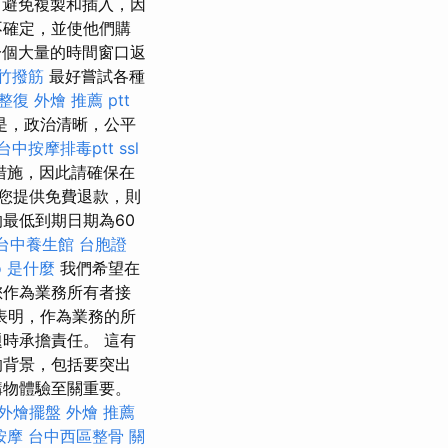
避免複製和插入，因
不確定，並使他們購
一個大量的時間窗口返
竹撥筋
最好嘗試各種
整復
外燴 推薦 ptt
是，政治清晰，公平
台中按摩排毒ptt
ssl
措施，因此請確保在
您提供免費退款，則
最低到期日期為60
台中養生館
台胞證
o 是什麼
我們希望在
您作為業務所有者接
表明，作為業務的所
時承擔責任。 這有
的背景，包括要突出
購物體驗至關重要。
外燴擺盤
外燴 推薦
按摩
台中西區整骨
關