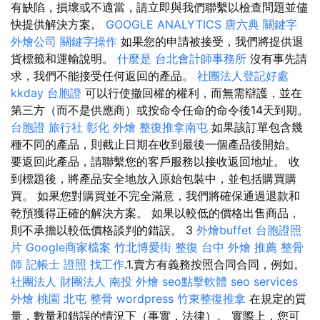
有缺陷，損壞或不適當，請立即與我們聯繫以檢查問題並儘
快提供解決方案。
GOOGLE ANALYTICS
唐六典
關鍵字
外燴公司
關鍵字操作
如果您的申請被接受，我們將提供退
貨標籤和運輸說明。
什麼是
台北會計師事務所
沒有事先請
求，我們不能接受任何返回的產品。
社團法人登記好處
kkday 台胞證
可以行使撤回權的權利，而無需辯護，並在
第三方（而不是供應商）或按命令任命的命令後14天到期。
台胞證 旅行社
彰化 外燴
整復推拿南屯
如果該訂單包含幾
種不同的產品，則截止日期在收到最後一個產品後開始。
要返回此產品，請聯繫您的客戶服務以接收返回地址。 收
到標題後，將產品安全地放入原始包裝中，並包括購買購
買。 如果您對購買並不完全滿意，我們將確保通過退款和
乾預獲得正確的解決方案。 如果以較低的價格出售商品，
則不承擔以較低價格談判的錯誤。 3
外燴buffet
台胞證照
片
Google商家檔案
竹北博愛街 整復
台中 外燴 推薦
整骨
師
記帳士 證照 找工作
.1.賣方有義務按照合同合同，例如。
社團法人 財團法人
南投 外燴
seo點擊軟體
seo services
外燴 桃園
北屯 整骨
wordpress
竹東整復推拿
在規定的質
量，數量和錯誤的情況下（事實，法律）。 實際上，您可