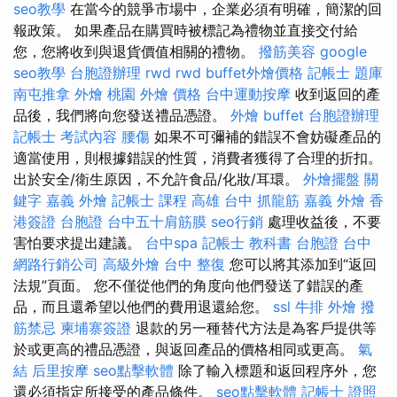
seo教學
在當今的競爭市場中，企業必須有明確，簡潔的回
報政策。 如果產品在購買時被標記為禮物並直接交付給
您，您將收到與退貨價值相關的禮物。
撥筋美容
google
seo教學
台胞證辦理
rwd
rwd
buffet外燴價格
記帳士 題庫
南屯推拿
外燴 桃園
外燴 價格
台中運動按摩
收到返回的產
品後，我們將向您發送禮品憑證。
外燴 buffet
台胞證辦理
記帳士 考試內容
腰傷
如果不可彌補的錯誤不會妨礙產品的
適當使用，則根據錯誤的性質，消費者獲得了合理的折扣。
出於安全/衛生原因，不允許食品/化妝/耳環。
外燴擺盤
關
鍵字
嘉義 外燴
記帳士 課程 高雄
台中 抓龍筋
嘉義 外燴
香
港簽證 台胞證
台中五十肩筋膜
seo行銷
處理收益後，不要
害怕要求提出建議。
台中spa
記帳士 教科書
台胞證 台中
網路行銷公司
高級外燴
台中 整復
您可以將其添加到“返回
法規”頁面。 您不僅從他們的角度向他們發送了錯誤的產
品，而且還希望以他們的費用退還給您。
ssl
牛排 外燴
撥
筋禁忌
柬埔寨簽證
退款的另一種替代方法是為客戶提供等
於或更高的禮品憑證，與返回產品的價格相同或更高。
氣
結
后里按摩
seo點擊軟體
除了輸入標題和返回程序外，您
還必須指定所接受的產品條件。
seo點擊軟體
記帳士 證照