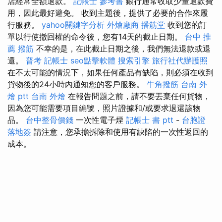
店經常全額退款。
記帳士 參考書
銀行通常收取少量退款費
用，因此最好避免。 收到主題後，提供了必要的合作來履
行服務。
yahoo關鍵字分析
外燴廠商
播筋堂
收到您的訂
單以行使撤回權的命令後，您有14天的截止日期。
台中 推
薦 撥筋
不幸的是，在此截止日期之後，我們無法退款或退
還。
普考 記帳士
seo點擊軟體
搜索引擎
旅行社代辦護照
在不太可能的情況下，如果任何產品有缺陷，則必須在收到
貨物後的24小時內通知您的客戶服務。
牛角撥筋
台南 外
燴 ptt
台南 外燴
在報告問題之前，請不要丟棄任何貨物，
因為您可能需要項目編號，照片證據和/或要求退還該物
品。
台中整骨價錢
一次性電子煙
記帳士 書 ptt
-
台胞證
落地簽
請注意，您承擔拆除和使用有缺陷的一次性返回的
成本。