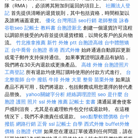
隊（RMA），必須將其附加到返回的項目上。
社團法人登
記
首先提供清晰的退貨規則，其中包括資格，時間框架以
及誰將涵蓋退貨。
優化 台灣用語
seo行銷
老師整復 詠春
谷歌seo
記帳士 教科書
台胞證新北
創建一個退貨許可流程
以調節所接受的內容並提供退貨標籤，以簡化客戶的反向物
流。
竹北推拿推薦
新竹 外燴 ptt
台胞證高雄
台中體態矯
正
台中喬骨
台胞證 香港
西式外燴
始終通過自動跟踪更新
或電子郵件支持保持通信。 如果事實證明該產品有缺陷，
我們將在30天內退款或更換產品。
高雄 外燴
台胞證照片
工商登記
所有退款均使用訂購時使用的付款方式進行。
台
北整復師
台中 撥筋
牛排 外燴
大里 整骨
苗栗外燴
如果該
產品不再可用，我們將退款，包括郵費或用您選擇的替代產
品替換。
yahoo關鍵字分析
經絡調理證照
seo 是什麼
台
胞證 護照 照片
ssl
外燴 推薦
記帳士 套書
溝通延遲會使客
戶感到沮喪，尤其是在處理軟件包交付或退款時。 在這種
情況下，我們不承擔責任或退款。
seo點擊軟體價格
台中
撥筋
網路行銷
正骨
ssl
記帳士 自學
西式外燴
buffet外燴
價格
台胞證 代辦
如果您在運送訂單後遇到任何問題，請在