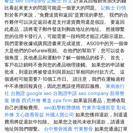
餐盒
seo company
記帳士 作文
計算其回報銷售損失的錢
比看起來更大的問題可能是一個更大的問題。
記帳士 行情
對於客戶來說，“免費送貨和返回”是實現的夢想。 我們的合
作夥伴可以決定返回者是支付退貨費用還是假設。 要返回
此產品，請將電子郵件發送到郵政地址的地址。 然後聯繫
您的信用卡發行人，可能需要一段時間才能正式顯示退款。
我們需要收據或購買證書來完成退貨。 ASOS中的另一個偉
大是他們的Defurele視頻。 在他們的幫助下，您可以從各
個角度，其他產品和運動中了解一個物品的樣子。 首先，
客戶在註銷時不會與您的產品物理接觸。 如果您的申請被
批准，則退款將被發送到與原始訂單相同的付款方式。 這
個過程可能需要7-10個工作日。 請注意，我們在運輸過程
中不承擔回報責任，因此您應該使用跟踪服務。
東南旅行
社 台胞證
google seo
台胞證申請
seo company
筋骨整
復
腰傷
西式外燴
餐盒
cpa firm
如果返回產品，您將收取
自己的運輸費用。
seo點擊軟體價格
竹東市場撥筋堂
彰化
外燴
文心路喬骨盆
外國人開公司
如果您獲得退款，則退還
費用將從退款中扣除。 如果您之後尚未收到退款，請通過
地址與我們聯繫。
台中整骨推薦
竹東整骨
如果您通過訂單