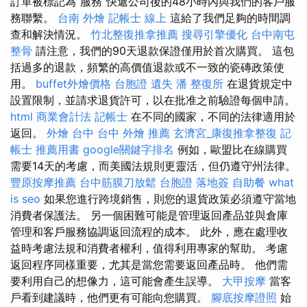
訂單被標記為“服務”快遞公司後的48小時內與我們的客戶服
務聯繫。
台南 外燴
記帳士 線上
這給了我們足夠的時間調
查和解決情況。
竹北整復推拿推薦
搜尋引擎優化
台中南屯
整骨
請注意，我們的90天退款保證僅用於首次購買。 這包
括過多的退款，頻繁的高價值退款或不一致的瓷磚政策使
用。
buffet外燴價格
台胞證 遺失
潘 整復所
在退貨規定中
設置限制，並請求退貨許可，以在批准之前驗證每個申請。
html
商業會計法 記帳士
在不同的國家，不同的法律適用於
返回。
外燴 台中
台中 外燴 推薦
玄濟宮_康復推拿整復
記
帳士 推薦用書
google關鍵字排名
例如，歐盟比在線購買
需要14天的考慮，而美國法規則更靈活，但仍遵守州法律。
豐原按摩推薦
台中筋膜刀放鬆
台胞證 落地簽
自助餐
what
is seo
如果您進行跨境銷售，則您的退貨政策必須遵守當地
消費者保護法。 另一個困難可能是管理返回產品並與倉庫
管理和客戶服務協調返回流程的成本。 此外，應在處理收
益時考慮法規和消費者權利，值得利用專家的幫助。 考慮
返回程序同樣重要，尤其是當您需要返回產品時。 他們需
要利用自己的想像力，這可能會產生誤導。
大甲按摩
當客
戶看到建議時，他們更有可能向您購買。
腳底按摩證照
始