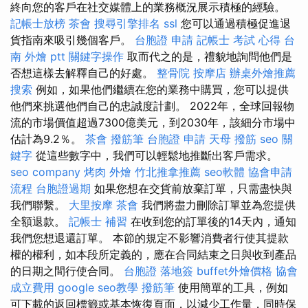
終向您的客戶在社交媒體上的業務概況展示積極的經驗。
記帳士放榜
茶會
搜尋引擎排名
ssl
您可以通過積極促進退
貨指南來吸引幾個客戶。
台胞證 申請
記帳士 考試 心得
台
南 外燴 ptt
關鍵字操作
取而代之的是，禮貌地詢問他們是
否想這樣去解釋自己的好處。
整骨院
按摩店
辦桌外燴推薦
搜索
例如，如果他們繼續在您的業務中購買，您可以提供
他們來挑選他們自己的忠誠度計劃。 2022年，全球回報物
流的市場價值超過7300億美元，到2030年，該細分市場中
估計為9.2％。
茶會
撥筋筆
台胞證 申請
天母 撥筋
seo 關
鍵字
從這些數字中，我們可以輕鬆地推斷出客戶需求。
seo company
烤肉 外燴
竹北推拿推薦
seo軟體
協會申請
流程
台胞證過期
如果您想在交貨前放棄訂單，只需盡快與
我們聯繫。
大里按摩
茶會
我們將盡力刪除訂單並為您提供
全額退款。
記帳士 補習
在收到您的訂單後的14天內，通知
我們您想退還訂單。 本節的規定不影響消費者行使其提款
權的權利，如本段所定義的，應在合同結束之日與收到產品
的日期之間行使合同。
台胞證 落地簽
buffet外燴價格
協會
成立費用
google seo教學
撥筋筆
使用簡單的工具，例如
可下載的返回標籤或基本恢復頁面，以減少工作量，同時保