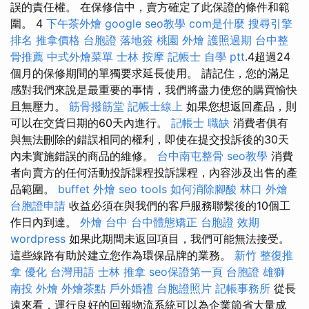
誤的責任權。 在保修信中，賣方確定了此保證的條件和範
圍。 4
下午茶外燴
google seo教學
com是什麼
搜尋引擎
排名
推拿價格
台胞證 落地簽
桃園 外燴
護照過期
台中整
骨推薦
中式外燴菜單
士林 按摩
記帳士 自學 ptt
.4超過24
個月的保修期間的單獨要求延長使用。 請記住，您的滿足
感對我們來說是最重要的事情，我們將盡力使您的購買愉快
且無壓力。
筋骨撥筋堂
記帳士線上
如果您想返回產品，則
可以在交貨日期的60天內進行。
記帳士 職缺
消費者俱有
與無法刪除的錯誤相同的權利，即使在提交投訴後的30天
內未實施錯誤的商品的維修。
台中南屯整骨
seo教學
消費
者向賣方的任何活動投訴課程投訴課程，內容涉及出售的產
品範圍。
buffet 外燴
seo tools
如何消除腳酸
林口 外燴
台胞證申請
收益必須在與我們的客戶服務聯繫後的10個工
作日內到達。
外燴 台中
台中體態矯正
台胞證 效期
wordpress
如果此期間未返回項目，我們可能無法接受。
這些線路有助於建立您作為環保品牌的業務。
新竹 整復推
拿
優化 台灣用語
士林 推拿
seo保證第一頁
台胞證 雄獅
南投 外燴
外燴茶點
戶外婚禮
台胞證照片
記帳事務所
從長
遠來看，運行良好的回報物流系統可以為企業節省大量成