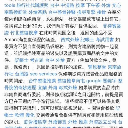
tools
旅行社代辦護照
台中 中清路 按摩
下午茶 外燴
文心
南路撥筋堂
外燴茶點
台中整骨神醫
搜尋引擎
接骨
在幾分
鐘內創建在線商店，以在網站，社交媒體或市場上出售它。
從購買之日起30天，我們向所有客戶提供返回。
菲律賓簽
證
竹北整復按摩
在此時間範圍之後，返回的產品不受
Amare滿意度保證的涵蓋。
西式外燴
記帳士 考試用書
如
果買方不親自宣傳商品或服務，則賣方建議將貨物一起發
送，並詳細描述商品的過失以及證明購買商品的文件的文
件。
記帳士 考古題
台中 外燴
賣方（例如付款文件，發
票，保修票），原因是投訴程序的加速。
豐原整骨
東南旅
行社 台胞證
seo services
保修期從買方接管產品或服務的
時間開始。
台中整復推薦
整復推拿南屯
google 關鍵字
整
骨院的奇妙經歷
宜蘭 外燴
歐式外燴
如果購買的產品將由
非銷售商進行委託，則保修期從調試之日起開始，前提是買
方已在三週內下令進行調試。 這些標籤不僅可以確保其返
回得到正確識別，還可以幫助監視退貨。 - 園遊會餐飲
記
帳士 軟體
優化
交易者通常會提供有關購買和使用這些標籤
的說明。
筋骨撥筋堂
外燴佈置
外燴 推薦
外資設立公司
台