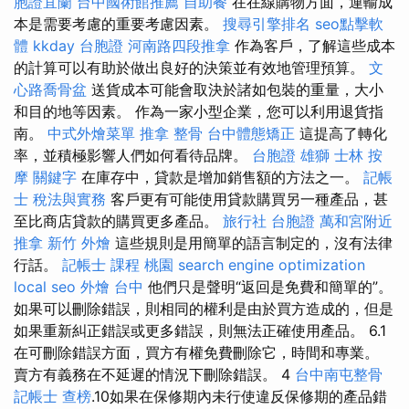
胞證宜蘭
台中國術館推薦
自助餐
在在線購物方面，運輸成
本是需要考慮的重要考慮因素。
搜尋引擎排名
seo點擊軟
體
kkday 台胞證
河南路四段推拿
作為客戶，了解這些成本
的計算可以有助於做出良好的決策並有效地管理預算。
文
心路喬骨盆
送貨成本可能會取決於諸如包裝的重量，大小
和目的地等因素。 作為一家小型企業，您可以利用退貨指
南。
中式外燴菜單
推拿 整骨
台中體態矯正
這提高了轉化
率，並積極影響人們如何看待品牌。
台胞證 雄獅
士林 按
摩
關鍵字
在庫存中，貸款是增加銷售額的方法之一。
記帳
士 稅法與實務
客戶更有可能使用貸款購買另一種產品，甚
至比商店貸款的購買更多產品。
旅行社 台胞證
萬和宮附近
推拿
新竹 外燴
這些規則是用簡單的語言制定的，沒有法律
行話。
記帳士 課程 桃園
search engine optimization
local seo
外燴 台中
他們只是聲明“返回是免費和簡單的”。
如果可以刪除錯誤，則相同的權利是由於買方造成的，但是
如果重新糾正錯誤或更多錯誤，則無法正確使用產品。 6.1
在可刪除錯誤方面，買方有權免費刪除它，時間和專業。
賣方有義務在不延遲的情況下刪除錯誤。 4
台中南屯整骨
記帳士 查榜
.10如果在保修期內未行使違反保修期的產品錯