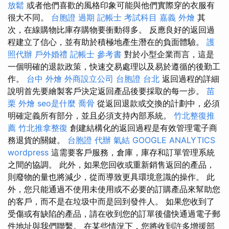
放鬆
或者他們喜歡的風格印象可能與他們實際穿的衣服有
很大不同。
台胞證 過期
記帳士 考試科目
嘉義 外燴
其
次，在線購物比庫存購物要衝動得多。 反應良好的返回過
程建立了信心，並有助於積極地產生潛在的負面體驗。
護
照代辦
戶外婚禮
記帳士 參考書
對於小型企業而言，這是
一個明確的退款政策，快速交易處理以及易於遵循的後勤工
作。
台中 外燴
外商設立公司
台胞證 台北
返回過程的詳細
說明首先要繪製客戶決定返回產品後要採取的每一步。
苗
栗 外燴
seo是什麼
喬骨
從返回退款或交換的計劃中，必須
明確定義所有部分，並且必須支持內部系統。
竹北整復推
薦
竹北推拿整復
創建結構化的返回過程是有效管理電子商
務退貨的關鍵。
台胞證 代辦
氣結
GOOGLE ANALYTICS
wordpress
這需要客戶服務，倉庫，庫存和訂單管理系統
之間的協調。 此外，如果您回收或重新銷售返回的產品，
則廢物的量也將減少，從而導致更具環境意識的操作。 此
外，您只能通過不使用未使用或不必要的訂購產品來幫助您
的客戶，而不是在垃圾中而是回到發件人。 如果您收到了
受傷或有缺陷的產品，請在收到您的訂單後儘快通過電子郵
件地址與我們聯繫。 在某些情況下，您將收到許多增援部