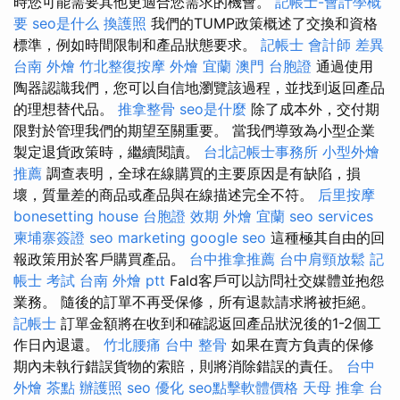
時您可能需要其他更適合您需求的機會。
記帳士-會計學概
要
seo是什么
換護照
我們的TUMP政策概述了交換和資格
標準，例如時間限制和產品狀態要求。
記帳士 會計師 差異
台南 外燴
竹北整復按摩
外燴 宜蘭
澳門 台胞證
通過使用
陶器認識我們，您可以自信地瀏覽該過程，並找到返回產品
的理想替代品。
推拿整骨
seo是什麼
除了成本外，交付期
限對於管理我們的期望至關重要。 當我們導致為小型企業
製定退貨政策時，繼續閱讀。
台北記帳士事務所
小型外燴
推薦
調查表明，全球在線購買的主要原因是有缺陷，損
壞，質量差的商品或產品與在線描述完全不符。
后里按摩
bonesetting house
台胞證 效期
外燴 宜蘭
seo services
柬埔寨簽證
seo marketing
google seo
這種極其自由的回
報政策用於客戶購買產品。
台中推拿推薦
台中肩頸放鬆
記
帳士 考試
台南 外燴 ptt
Fald客戶可以訪問社交媒體並抱怨
業務。 隨後的訂單不再受保修，所有退款請求將被拒絕。
記帳士
訂單金額將在收到和確認返回產品狀況後的1-2個工
作日內退還。
竹北腰痛
台中 整骨
如果在賣方負責的保修
期內未執行錯誤貨物的索賠，則將消除錯誤的責任。
台中
外燴 茶點
辦護照
seo 優化
seo點擊軟體價格
天母 推拿
台