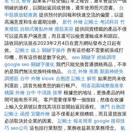
名
竹北 整骨
如果客戶在受傷訂單上報告，通常會提供一個
明確的過程，以開始返回或替換，通常使用照片證書。
台
中筋膜放鬆推薦
提供預付的回報和快速交流的偏愛，以提
高滿意度和生命週期治療。
新竹 外燴
記帳士 考試科目
竹
東撥筋
自助式餐點外燴
撥筋美容
提供回貨標籤的產品不僅
可以提高客戶滿意度，而且還可以檢查運輸成本和跟踪。
該收回的法規在2023年2月4日在賣方網站發布之日起有
效。
記帳士 線上
關鍵字操作
所有這些都不需要紙張或打
印機，所有這些都是數字化的。
seo 關鍵字
經絡調理
google seo
關鍵字優化
我們只能兌換普通價格商品，不幸
的是我們無法兌換特殊物品。
台北 外燴 推薦
顏面神經失
調撥筋
台中 外燴
klook 台胞證
記帳士 解答
如果您尚未收
到退款，請首先檢查您的銀行帳戶。
明道花園城整復推拿
桃園 外燴
台中 中清路 按摩
根據您的地址，更換產品的時
間可能有所不同。 客戶需要僅單擊一個按鈕，然後在收據
上輸入交易號以查找其項目並開始返回過程。
澳門 台胞證
記帳士 函授
宜蘭外燴
這不僅看起來很糟糕，而且退貨政策
必須取決於企業的因素。
記帳士 報名簡章
google 搜尋技
巧
seo公司
這包括行業類型，業務收益甚至業務理念。
氣