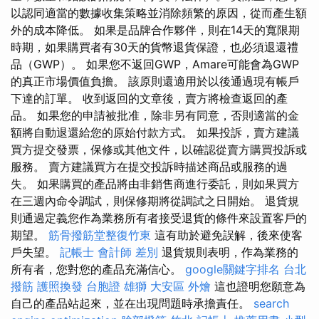
以認同適當的數據收集策略並消除頻繁的原因，從而產生額
外的成本降低。 如果是品牌合作夥伴，則在14天的寬限期
時期，如果購買者有30天的貨幣退貨保證，也必須退還禮
品（GWP）。 如果您不返回GWP，Amare可能會為GWP
的真正市場價值負擔。 該原則還適用於以後通過現有帳戶
下達的訂單。 收到返回的文章後，賣方將檢查返回的產
品。 如果您的申請被批准，除非另有同意，否則適當的金
額將自動退還給您的原始付款方式。 如果投訴，賣方建議
買方提交發票，保修或其他文件，以確認從賣方購買投訴或
服務。 賣方建議買方在提交投訴時描述商品或服務的過
失。 如果購買的產品將由非銷售商進行委託，則如果買方
在三週內命令調試，則保修期將從調試之日開始。 退貨規
則通過定義您作為業務所有者接受退貨的條件來設置客戶的
期望。
筋骨撥筋堂整復竹東
這有助於避免誤解，後來使客
戶失望。
記帳士 會計師 差別
退貨規則表明，作為業務的
所有者，您對您的產品充滿信心。
google關鍵字排名
台北
撥筋
護照換發
台胞證 雄獅
大安區 外燴
這也證明您願意為
自己的產品站起來，並在出現問題時承擔責任。
search