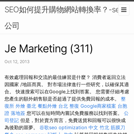
SEO如何提升購物網站轉換率？-seo
公司
Je Marketing (311)
Oct 12, 2013
有效處理回報和交流的最佳練習是什麼？ 消費者返回立法
因國家 /地區而異。 對市場法律進行一些研究，以確保其適
合。 快速搜索可以在Google上找到答案。 您需要仔細考慮
您產生的額外銷售額是否超過了提供免費回報的成本。
整
復所
外燴 臺北
餐點外燴
台北 整復
Google商家檔案
台胞
證 落地簽
您可以在短時間內嘗試免費服務以找到答案。
公
司登記
但是，對於賣方而言，免費送貨和回報可以很快成
為後勤的噩夢。
谷歌seo
optimization 中文
竹北 筋膜刀