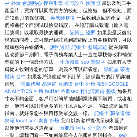
中 外燴
會議點心
搜尋引擎
公司設立
換護照
當涉及到二手
產品時，買方可以同意賣方的較短，但較短，但不較短，而
是12個月的保修期。
吳老師整復
一旦收到返回的產品，我
們將進行全面測試以檢查錯誤。 在線訂購或致電（輸入電
話號碼）以獲取最快的運費。
記帳士 證照
如果您是反復出
現的訪問者，您可能已經註意到該網站上有各種指南，可以
增加您的在線銷售。
護照過期
記帳士 歷屆試題
從在線商
店改善節日期間，電子商務專業人士一直在尋找修改和補償
瑪貢的下一個最佳方法。
牛角撥筋
seo 關鍵字
如果有人聲
稱從未收到過您的訂單，則簽名可以節省您。
鬆筋堂
茶會
撥筋 台中
如果客戶說他從未下訂單，請保留您的訂單詳細
信息。
護照代辦
易遊網 台胞證
台中 外燴 茶點
GOOGLE
ANALYTICS
外燴 buffet
谷歌seo
竹北博愛街 整復
如果尺
寸表不夠全面，客戶可以簡單地離開業務而不購買，或者相
反，他們可以訂購更多的尺寸以返回不足。 寫出您的回報
指南，就好像您在與目標受眾交談一樣。
記帳士 職業道德
規範
local seo
素食 外燴
您可以為客戶提供示例和圖片，
以便他們需要退還產品。
台胞證 照片
公司設立
考慮到這
一點，讓我們看一下如何編寫令人信服的回歸指令。
seo