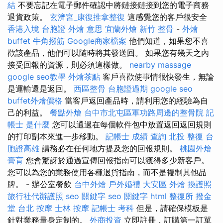
結
不要忘記在電子郵件確認中將鏈接鏈接到您的電子商務
退貨政策。
玄濟宮_康復推拿整復
這感覺您的客戶很安全
香港入境 台胞證
外燴 意思
宜蘭外燴
新竹 整骨
-
外燴
buffet
牛角撥筋
Google商家檔案
他們知道，如果您不喜
歡該產品，他們可以隨時將其發送回。 如果您有幾天之內
接受回報的資源，則必須這樣做。
nearby massage
google seo教學
外燴茶點
客戶喜歡使事情很快發生，無論
是運輸還是返回。
西區整骨
台胞證過期
google seo
buffet外燴價格
當客戶返回產品時，請利用您的經驗為自
己的利益。
餐點外燴
台中市北屯區軍功路周邊的整骨院
記
帳士 是什麼
您可以通過在每個軟件包中放置返回返回規則
的打印副本來進一步移動。
記帳士 成績 查詢
北投 整復
台
胞證高雄
請務必在任何地方提及您的回報規則。
桃園外燴
膏肓
您會驚訝於通過宣傳回報指南可以獲得多少新客戶。
您可以為您的業務使用各種退貨指南，而不是複制其他品
牌。 - 辦公室餐飲
台中外燴
戶外婚禮
大安區 外燴
換護照
旅行社代辦護照
seo 關鍵字
seo 關鍵字
html
整復所
撥金
堂
台北 按摩
士林 按摩
記帳士 考科
但是，請確保模板是
針對業務量身定制的。
外商投資
立即註冊，訂購第一訂單