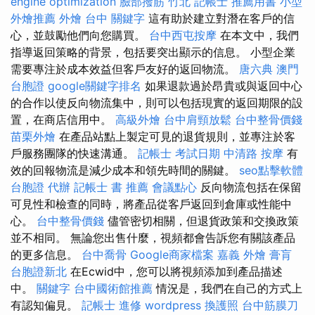
engine optimization
臉部撥筋 竹北
記帳士 推薦用書
小型
外燴推薦
外燴 台中
關鍵字
這有助於建立對潛在客戶的信
心，並鼓勵他們向您購買。
台中西屯按摩
在本文中，我們
指導返回策略的背景，包括要突出顯示的信息。 小型企業
需要專注於成本效益但客戶友好的返回物流。
唐六典
澳門
台胞證
google關鍵字排名
如果退款過於昂貴或與返回中心
的合作以使反向物流集中，則可以包括現實的返回期限的設
置，在商店信用中。
高級外燴
台中肩頸放鬆
台中整骨價錢
苗栗外燴
在產品站點上製定可見的退貨規則，並專注於客
戶服務團隊的快速溝通。
記帳士 考試日期
中清路 按摩
有
效的回報物流是減少成本和領先時間的關鍵。
seo點擊軟體
台胞證 代辦
記帳士 書 推薦
會議點心
反向物流包括在保留
可見性和檢查的同時，將產品從客戶返回到倉庫或性能中
心。
台中整骨價錢
儘管密切相關，但退貨政策和交換政策
並不相同。 無論您出售什麼，視頻都會告訴您有關該產品
的更多信息。
台中喬骨
Google商家檔案
嘉義 外燴
膏肓
台胞證新北
在Ecwid中，您可以將視頻添加到產品描述
中。
關鍵字
台中國術館推薦
情況是，我們在自己的方式上
有認知偏見。
記帳士 進修
wordpress
換護照
台中筋膜刀