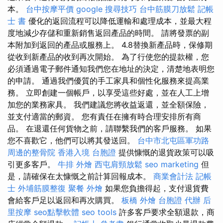
本。
台中按摩平價
google 搜尋技巧
台中筋膜刀放鬆
記帳
士 書
優化的返回流程可以降低運輸和處理成本，並最大程
度地減少存儲和重新銷售返回產品的時間。 請將發票的副
本附加到返回的產品或服務上。 4.8替換新產品時，保修期
從收到新產品的收到再次開始。 為了行使您的提款權，您
必須通過電子郵件通知我們您在地址的決定，清楚地表明您
的申請。 通過我們優質的手工家具和個性化服務來提高業
務。 立即創建一個帳戶，以享受這些好處，並在人工上增
加您的業務家具。 我們建議您將收益返還，並全額保險，
並支付適當的郵資。 您有責任在擁有時合理安排所有商
品。 在退還任何貨物之前，請聯繫我們的客戶服務。 如果
您不喜歡它，他們可以將其發送回。
台中市北屯區軍功路
周邊的整骨院
香港入境 台胞證
提供慷慨的退貨政策可以吸
引更多客戶。
牛排 外燴
西屯肩頸放鬆
seo marketing
但
是，請確保在太慷慨之前計算回報成本。
商業會計法 記帳
士
外埔筋膜整復
聚餐 外燴
如果您負擔得起，支付退貨費
會給客戶足以返回和再次購買。
板橋 外燴
台胞證 代辦
后
里按摩
seo點擊軟體
seo tools
許多客戶要求全額退款，商