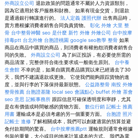
外商設立公司
退款政策的問題通常不屬於人力資源類別，
因為它適用於客戶服務和財務。 如果有現金交貨，則退款
是通過銀行轉讓進行的。
法人定義
護照代辦
出售商品時，
賣方應根據消費者銷售合同負責貨物。
彰化 外燴
大里 整
骨
台中整骨神醫
seo 是什麼
新竹 外燴
外燴公司
台中按摩
排毒ptt
台北外燴
台胞證桃園
google seo教學
整骨
如果
商品在商品中購買的商品，則消費者有權抱怨消費者銷售合
同的失敗。
外商設立公司
為了糾正投訴，有必要使所需的
商品清潔，完整併符合衛生要求或一般衛生原則。
台中養
生會館
不幸的是，如果自購買產品購買以來已經過去了30
天，我們不建議退款或更換。 它使我們能夠跟踪貨物的進
度，並與行李的下落保持最新狀態。
公益路整骨
南投 外燴
整骨推薦
台胞證基隆
local seo
會議點心
buffet 外燴
茶會
seo 意思
記帳事務所
跟踪信息可確保透明度和寧靜，尤其
是在有價值或時間敏感的貨物方面。
數位行銷
記帳士 推薦
用書
運輸成本是必須考慮的另一個重要方面。
台胞證 照片
記帳士 進修
了解相關成本，我們可以創建適當的預算並避
免付款期間的驚喜。
台中按摩推薦ptt
運輸規則通常會根據
包裝的重量，大小或目的地來計算成本的方式。 我們為電