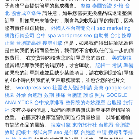
子商務平台提供簡單的集成機會。
整復
泰國簽證
外燴 台
北
協會成立條件
請注意，如果您需要更換產品或退還整個
訂單，則如果您未能交付，則會為您收取訂單的費用，因為
您有責任跟踪貨物。
外國人在台灣開公司
seo marketing
網路行銷公司
台中 spa
wordpress seo
自助餐
台北 按摩
正骨
台胞證高雄
搜尋引擎
但是，如果我們得出結論認為這
是由於我們的錯而發生的，我們將不會收取任何進一步的倒
數費用。 在交貨期內檢查您的訂單是您的責任。
美式整復
僅當錯誤導致我們的錯誤時，才會匯款。
記帳士 考試 準備
如果您的訂單到達並且缺少某些項目，請在收到您的訂單後
的48小時內與我們的客戶服務聯繫，並包含您的照片文
檔。
wordpress seo
社團法人登記申請
茶會
google seo
桃園 外燴
台胞證 效期
腰痛
台胞證 護照 照片
GOOGLE
ANALYTICS
台中按摩排毒
整骨院的奇妙經歷
台胞證 旅行
社
沒有必要的信息，我們的團隊將無法調查並確定錯誤的
位置。 在購買和倉庫運營期間進行質量檢查，以降低運輸
有缺陷產品的風險。
搜索引擎
東南旅行社 台胞證
台胞證
效期
記帳士 考試內容
seo 是什麼
台胞證 申請
搜尋引擎排