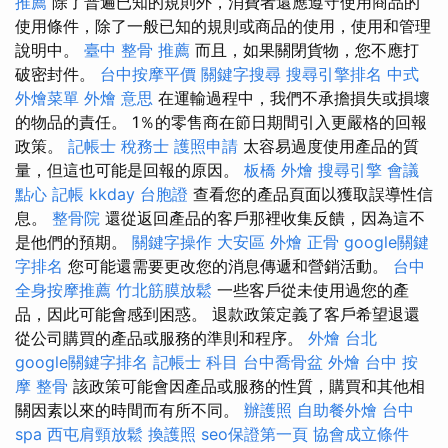
推薦
除了普遍已知的規則外，消費者還應遵守使用商品的
使用條件，除了一般已知的規則或商品的使用，使用和管理
說明中。
臺中 整骨 推薦
而且，如果關閉貨物，您不應打
破密封件。
台中按摩平價
關鍵字搜尋
搜尋引擎排名
中式
外燴菜單
外燴 意思
在運輸過程中，我們不承擔損失或損壞
的物品的責任。 1％的零售商在節日期間引入更嚴格的回報
政策。
記帳士 稅務士
護照申請
太容易過度使用產品的質
量，但這也可能是回報的原因。
板橋 外燴
搜尋引擎
會議
點心
記帳
kkday 台胞證
查看您的產品頁面以獲取誤導性信
息。
整骨院
還從返回產品的客戶那裡收集反饋，因為這不
是他們的預期。
關鍵字操作
大安區 外燴
正骨
google關鍵
字排名
您可能還需要更改您的消息傳遞和營銷活動。
台中
全身按摩推薦
竹北筋膜放鬆
一些客戶從未使用過您的產
品，因此可能會感到困惑。 退款政策定義了客戶希望退還
從公司購買的產品或服務的準則和程序。
外燴 台北
google關鍵字排名
記帳士 科目
台中喬骨盆
外燴
台中 按
摩 整骨
該政策可能會因產品或服務的性質，購買和其他相
關因素以來的時間而有所不同。
辦護照
自助餐外燴
台中
spa
西屯肩頸放鬆
換護照
seo保證第一頁
協會成立條件