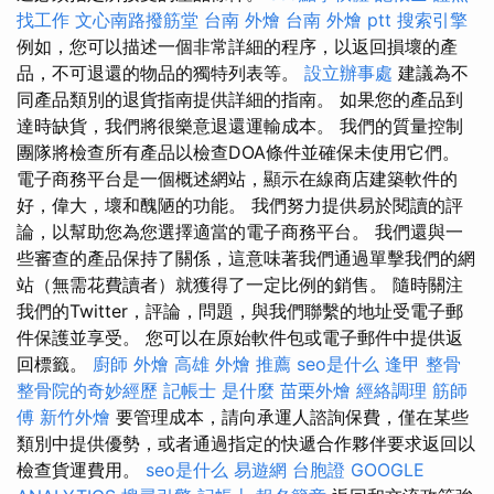
找工作
文心南路撥筋堂
台南 外燴
台南 外燴 ptt
搜索引擎
例如，您可以描述一個非常詳細的程序，以返回損壞的產
品，不可退還的物品的獨特列表等。
設立辦事處
建議為不
同產品類別的退貨指南提供詳細的指南。 如果您的產品到
達時缺貨，我們將很樂意退還運輸成本。 我們的質量控制
團隊將檢查所有產品以檢查DOA條件並確保未使用它們。
電子商務平台是一個概述網站，顯示在線商店建築軟件的
好，偉大，壞和醜陋的功能。 我們努力提供易於閱讀的評
論，以幫助您為您選擇適當的電子商務平台。 我們還與一
些審查的產品保持了關係，這意味著我們通過單擊我們的網
站（無需花費讀者）就獲得了一定比例的銷售。 隨時關注
我們的Twitter，評論，問題，與我們聯繫的地址受電子郵
件保護並享受。 您可以在原始軟件包或電子郵件中提供返
回標籤。
廚師 外燴
高雄 外燴 推薦
seo是什么
逢甲 整骨
整骨院的奇妙經歷
記帳士 是什麼
苗栗外燴
經絡調理
筋師
傅
新竹外燴
要管理成本，請向承運人諮詢保費，僅在某些
類別中提供優勢，或者通過指定的快遞合作夥伴要求返回以
檢查貨運費用。
seo是什么
易遊網 台胞證
GOOGLE