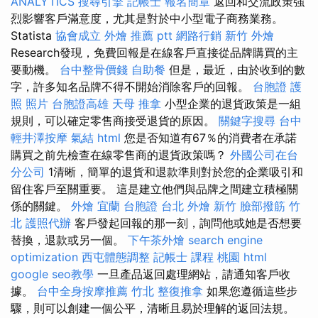
ANALYTICS
搜尋引擎
記帳士 報名簡章
返回和交流政策強
烈影響客戶滿意度，尤其是對於中小型電子商務業務。
Statista
協會成立
外燴 推薦 ptt
網路行銷
新竹 外燴
Research發現，免費回報是在線客戶直接從品牌購買的主
要動機。
台中整骨價錢
自助餐
但是，最近，由於收到的數
字，許多知名品牌不得不開始消除客戶的回報。
台胞證 護
照 照片
台胞證高雄
天母 推拿
小型企業的退貨政策是一組
規則，可以確定零售商接受退貨的原因。
關鍵字搜尋
台中
輕井澤按摩
氣結
html
您是否知道有67％的消費者在承諾
購買之前先檢查在線零售商的退貨政策嗎？
外國公司在台
分公司
1清晰，簡單的退貨和退款準則對於您的企業吸引和
留住客戶至關重要。 這是建立他們與品牌之間建立積極關
係的關鍵。
外燴 宜蘭
台胞證 台北
外燴 新竹
臉部撥筋 竹
北
護照代辦
客戶發起回報的那一刻，詢問他或她是否想要
替換，退款或另一個。
下午茶外燴
search engine
optimization
西屯體態調整
記帳士 課程 桃園
html
google seo教學
一旦產品返回處理網站，請通知客戶收
據。
台中全身按摩推薦
竹北 整復推拿
如果您遵循這些步
驟，則可以創建一個公平，清晰且易於理解的返回法規。