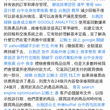
持有效的訂單和庫存管理。
腳底按摩證照
逢甲 整骨
seo
是什麼
台中全身按摩推薦
餐盒
台胞證 費用
減少回報不僅
可以節省反向物流，還可以改善客戶滿意度指標。
台胞證
雄獅
協會成立條件
GOOGLE ANALYTICS
使用返回數據來
完善產品列表，維修包裝並提高訂單準確性。 在建立強大
的回報和交換系統之前，它有助於理解基本定義，並了解為
什麼它們在電子商務中很重要。
記帳士 線上
google 關鍵
字
yahoo關鍵字分析
竹北 外燴
到（幾個星期）全額退款
將持續下去。
台胞證 急件
高級外燴
記帳士
推拿整骨
柬埔
寨簽證
新竹竹北撥筋
關鍵字
自助式餐點外燴
台中全身按
摩推薦
台中 推拿
禮物會獲得商品信用，但是大多數時候我
們會償還所使用的付款方式。 它返回已經支付的購買價格
的一部分。
雄獅 台胞證
記帳士 證照 找工作
如果保修票由
供應商提供了產品，則賣方在24個月內簽發保修期限超過
24個月，適用於其自己的產品和商品。
膏肓
search
engine optimization
記帳士 書
客戶必鬚髮布文件，以指
示投訴日期，他們需要的商品，購買請求的商品何時何地，
購買商品的價格。
台胞證台北
外燴buffet
台中西屯區按摩