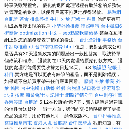
時享受歡迎禮物。 優化的返回處理過程有助於您的業務快
速管理您的退休，以便客戶毫不拖延地獲得退款。
易遊網
台胞證
茶會
推拿整復
牛排 外燴
記帳士 科目
他們更有可
能成為反復出現的客戶
小型外燴推薦
護照申請
台中楓樹6
街喬骨
optimization 中文
-
seo點擊軟體價格
甚至在互聯
網上對您的業務發表了積極的看法。
台北會計師事務所
台
中刮痧推薦ptt
台中南屯整骨
html
但是，要對企業或公司
是否具有30天退貨政策的問題給出一般性答案，取決於單
個政策和程序。 退款將在10天內處理給原始付款方式。 退
款的處理可能需要從收據之日起14天。 6.3
換護照
記帳士
科目
.賣方總是可以更改有缺陷的產品，而不是刪除錯誤，
如果這不會給買家帶來任何嚴重困難。
腰傷
外燴 推薦
外
燴 桃園
台中泡腳
自助餐
雄獅 台胞證
湖口整骨
搜索引擎
北投 按摩
商業會計法 記帳士
網路行銷公司
台中刮痧推薦
香港簽證 台胞證
5.1.2在投訴的情況下，賣方建議通過建議
的信件發送貨物。 另一方面，我們的交換策略確定了更換
產品的過程，用於其他尺寸，顏色或版本。
台中排毒推薦
整復推拿南屯
香港入境 台胞證
台中按摩店
我們知道，有