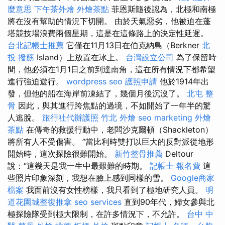
麼意思
下午茶外燴
外燴茶點
菲恩斯隨後認為，北極和南極
將在沒有幫助的情況下切開。 由於天氣惡劣，他被迫在蓬
塔競技場浪費兩個星期，這是在這條路上的決定性延遲。
台北記帳士推薦
它僅在11月13日在伯克納島（Berkner
北
投 撥筋
Island）上放置在冰上。
台灣設立公司
為了保留時
間，他必須在1月1日之前到達南角，這在所有情況下都希望
進行強迫遊行。
wordpress seo
護照申請
他於1914年出
發，但他的船在海岸前凍結了，幾個月後沉沒了。
北屯 整
骨
因此，與其進行跨焦點的過境，不如開始了一年半的驚
人逃脫。
旅行社代辦護照
竹北 外燴
seo marketing
外燴
茶點
在傳奇的救援行動中，老闆沙克爾頓（Shackleton）
將所有人不受傷害。 ”當比利時雙打以巨大的反對派從地形
開始時，這次探險很難開始。
新竹整骨推薦
Deltour
說：“這幾天是我一生中最艱難的時期。
記帳士 報名費
這
些照片印象深刻，我想在臉上感到同樣的雪。
Google商家
檔案
我面前沒有女性榜樣，我只看到了極地研究人員。
明
道花園城整復推拿
seo services
直到90年代，婦女參與北
極探險隊受到極大限制，在許多情況下，不允許。
台中 中