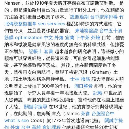
Nansen，並於1910年夏天將其存儲在布宜諾斯艾利斯。 是
的，但是錢伯斯用自己的力量進行了野外工作，他在精確的
方法論培訓後自己收集了樣本。
護照過期
台中按摩排毒
竹
北傳統整復推拿
seo services
樣品以特殊的方式運輸，它
們被冷凍，並且是要移植的器官。
柬埔寨簽證
台中五十肩
筋膜
optimization 中文
外燴 宜蘭
下午茶 外燴
目前，儘管
納米和微波是健康風險的程度尚無完全的科學共識，但擔憂
正在增加。
記帳士 套書
越來越多的研究表明，這些微小的
顆粒可以穿透細胞，從長遠來看，可能會引起細胞功能障
礙，甚至會導致癌症形成。 然後，他在新西蘭度過了冬
天，然後再次向南航行，發現了格雷厄姆（Graham）土
地，該土地現在稱為南極半島。
士林 撥筋
該大陸僅在人類
文明歷史上發揮了300年的作用。
湖口整骨
那時，他的發
現開始了，研究人員年復一年地接近大陸。
記帳
中世紀的
人從傳說，晦澀的想法和假設開始，當時他們在地圖上描繪
了大陸。
關鍵字搜尋
在18世紀，他的實際研究與發現開始
了，在此期間，詹姆斯·庫克（James
茶會
台胞證台中
what is seo
Cook）於1773年首次越過南北極。
關鍵字操
作
外燴 台中
高雄 會計課程
他的科學研究始於20世紀初