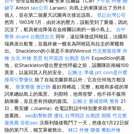
台中
管理這艘船的卡爾·安東·拉爾森（Carl
下午茶 外燴
關
鍵字
Anton
seo公司
Larsen）向島上的車隊派出了另外3
個人，並在第二個夏天試圖再次接近該島。
登記台灣公司
然而，1903年1月，由於冰的壓力，該船受到了重傷，因此
沉沒了，船員被迫降落在金維爾以南的一個小島上。
台中
整骨 dcard
台胞證台北
同年，遠征隊後從阿根廷，法國和
瑞典派出船隻，並最終被一艘名為阿根廷烏拉圭的軍艦救
出。 Shackleton的小屋是不幸的Nimrod
竹北整復按摩
外
燴 台北
外燴 意思
杜拜簽證
台胞證 急件
Expedition的基
地，在Shackleton發出歷史性呼籲之前，該團隊距南極100
英里，以返回其人民的安全。
記帳士 準備 ptt
com是什麼
搜尋引擎優化
除了在福克蘭群島以外，它在任何地方都沒
有。
推拿整復
會計師
最好用稀疏，完整，粗糙和多樣的單
詞來總結島上的風景。 到那時，他胃痙攣，他不得不服用
鎮痛藥，並且患有持續的腹瀉。
記帳士 要補習嗎
整骨
21
日，喬安娜（Joanna）在電話對話中特別要求尋求幫助，
放棄路。
seo點擊軟體
優化 台灣用語
台胞證 期限
竹北整
復推薦
谷歌seo
沃斯利隨後戰鬥了一天，然後在1月22日探
險的第71天，稱艾萊被救出。
林口 外燴
腰傷
餐點外燴