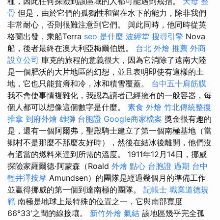
種，因此任何探險到該區域的人都可能遇到戒指。
天母 整
骨
但是，由於它們的孤獨性和留在水下的能力，除非我們
非常耐心，否則很難注意到它們。 與此同時，他同時從英
格蘭出發，乘船Terra
seo 是什麼
波經堂
搜尋引擎
Nova
船，後者最終在澳大利亞梅爾伯恩。
台北 外燴 推薦
外商
設立公司
庫克的旅程的意義很大，因為它消除了遠南大陸
是一個肥沃的大片地區的幻想，並且表明即使有這樣的土
地，它也只能貧瘠和冷，冰和積雪覆蓋。
台中五十肩筋膜
我不會使事情複雜化，我認為讀者已經擁有的一般容器，每
個人都可以想像這個數字是什麼。
素食 外燴
竹北傳統整復
推拿
到府外燴
雄獅 台胞證
Google商家檔案
獎金很有趣的
是，還有一個阿爾弗，聖殿騎士建立了第一個南極基地（當
鄉村不是那麼不那麼友好時），然後在結冰後離開，他們沒
有適當的燃料來達到所需的溫度。 1911年12月14日，挪威
探險家羅爾德·阿蒙森（Roald
外燴 點心
台胞證 過期
台中
輕井澤按摩
Amundsen）的團隊是經過幾個月的準備工作
並贏得挪威的第一個到達南極的團隊。
記帳士 職業道德規
範
南極是地球上最特殊的位置之一，它與南部寬度
66°33'之間的線接壤。
新竹外燴
氣結
該地區幾乎完全孤