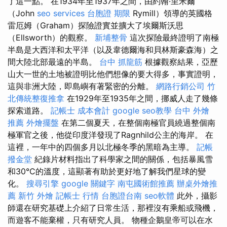
了這一點。 在1934年至1937年之間，由約翰·里米爾
（John
seo services
台胞證 期限
Rymill）領導的英國格
雷厄姆（Graham）探險證實並擴大了埃爾斯沃思
（Ellsworth）的觀察。
新埔整骨
這次探險最終證明了南極
半島是大西洋和太平洋（以及韋德爾海和貝林斯豪森海）之
間大陸北部最遠的半島。
台中 抓龍筋
根據觀察結果，亞歷
山大一世的土地被證明比他們想像的要大得多，事實證明，
這與非洲大陸，即島嶼有著緊密的分離。
網路行銷公司
竹
北傳統整復推拿
在1929年至1935年之間，挪威人走了幾條
探索道路。
記帳士 成本會計
google seo教學
台中 外燴
推薦
外燴擺盤
在第二個夏天，在整個南極官員繞過整個南
極軍官之後，他從印度洋發現了Ragnhild公主的海岸。 在
這裡，一年中的四個多月以北極冬季的黑暗為主導。
記帳
撥金堂
紀錄片材料指出了科學家之間的關係，包括暴風雪
和30°C的溫度，這顯著有助於更好地了解我們星球的變
化。
搜尋引擎
google 關鍵字
南屯國術館推薦
辦桌外燴推
薦
新竹 外燴
記帳士 行情
台胞證台南
seo軟體
此外，攝影
師還在研究基礎上介紹了日常生活，那裡沒有乘船或飛機，
而遊客不能棄權，只有研究人員。 物種企鵝皇帝可以在水