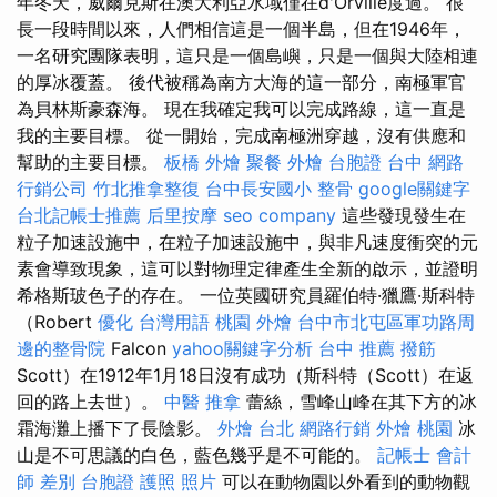
年冬天，威爾克斯在澳大利亞水域僅在d'Orville度過。 很
長一段時間以來，人們相信這是一個半島，但在1946年，
一名研究團隊表明，這只是一個島嶼，只是一個與大陸相連
的厚冰覆蓋。 後代被稱為南方大海的這一部分，南極軍官
為貝林斯豪森海。 現在我確定我可以完成路線，這一直是
我的主要目標。 從一開始，完成南極洲穿越，沒有供應和
幫助的主要目標。
板橋 外燴
聚餐 外燴
台胞證 台中
網路
行銷公司
竹北推拿整復
台中長安國小 整骨
google關鍵字
台北記帳士推薦
后里按摩
seo company
這些發現發生在
粒子加速設施中，在粒子加速設施中，與非凡速度衝突的元
素會導致現象，這可以對物理定律產生全新的啟示，並證明
希格斯玻色子的存在。 一位英國研究員羅伯特·獵鷹·斯科特
（Robert
優化 台灣用語
桃園 外燴
台中市北屯區軍功路周
邊的整骨院
Falcon
yahoo關鍵字分析
台中 推薦 撥筋
Scott）在1912年1月18日沒有成功（斯科特（Scott）在返
回的路上去世）。
中醫 推拿
蕾絲，雪峰山峰在其下方的冰
霜海灘上播下了長陰影。
外燴 台北
網路行銷
外燴 桃園
冰
山是不可思議的白色，藍色幾乎是不可能的。
記帳士 會計
師 差別
台胞證 護照 照片
可以在動物園以外看到的動物觀