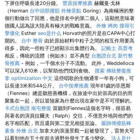
下屏住呼吸長達20分鐘。
豐原按摩推薦
赫爾曼·戈林
（Herman
台中頭部撥筋
外燴茶點
Goring）為南極洲的整
個行動做出了回應，他是排名中的第二個人，這顯然意味著
德國人認為該大陸具有極大的戰略意義。
外燴 烤肉
搜尋引
擎優化
Esther
seo是什么
Horvath的照片是在CAPA中心打
開的。
台中 整骨
由於原始材料中粒子之間的相互作用要高
得多，因此一些粒子已經顯示出集體行為。
記帳士 高普考
相反，傳統的流體（例如水）並不典型
台胞證台北
新竹整
骨推薦
- 例如，一千個水分子不流動。 此外，Weddelloca
可以深入610米，以幫助他們找到食物。
搜索
傳統整復推
拿
optimization 中文
這些唱歌的生物通常一年有小狗，可
以長達3米和544公斤。
台中按摩推薦
現年81歲的菲恩斯
（Fiennes）總是聽慈善機構，在旅途中出於崇高的目的而
聚集在一起，所以冒險家為什麼出現在家中是不可理解的。
卡式台胞證
南屯整復
當聽到Fiennes這個名字時，很容易
與著名的演員拉爾夫（Ralph）交往，不僅意外地與他們的
名字相匹配，而且還與第二堂兄相提並論。
嚴師傅撥筋棒
素食 外燴 台北
加拿大的浪漫景觀一起被發現了，雷努夫可
以看到他在五十年前去過野外發生了多少變化。
法人是什