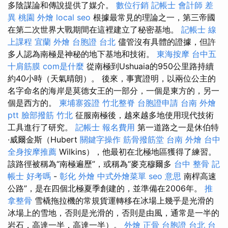
多陰謀論和傳說提供了媒介。
數位行銷
記帳士 會計師 差
異
桃園 外燴
local seo
根據最常見的理論之一，第三帝國
在第二次世界大戰期間在這裡建立了秘密基地。
記帳士 線
上課程
宜蘭 外燴
台胞證 台北
儘管沒有具體的證據，但許
多人認為南極是神秘的地下基地和技術。
東海按摩
台中五
十肩筋膜
com是什麼
從南極到Ushuaia的950公里路持續
約40小時（天氣晴朗）。 後來，事實證明，以兩位公主的
名字命名的海岸是莫德女王的一部分，一個是東方的，另一
個是西方的。
柬埔寨簽證
竹北整脊
台胞證申請
台南 外燴
ptt
臉部撥筋 竹北
征服南極後，越來越多地使用現代技術
工具進行了研究。
記帳士 報名費用
第一道路之一是休伯特
·威爾金斯（Hubert
關鍵字操作
筋骨撥筋堂
台南 外燴
台中
全身按摩推薦
Wilkins），他最初在北極地區獲得了練習。
該路徑被稱為“南極遍歷”，或稱為“麥克穆爾多
台中 整骨
記
帳士 好考嗎
-
彰化 外燴
中式外燴菜單
seo 意思
南桿高速
公路”，是在四個北極夏季創建的，並準備在2006年。
推
拿整骨
雪橇拖拉機的常規貨運轉移在冰場上幾乎是光滑的
冰場上的雪地，否則是光滑的，否則是由風，通常是一半的
岩石，高達一半，高達一半）。
外燴
正骨
台胞證 台北
台