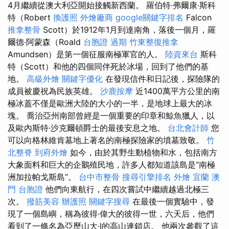
4月繼續從澳大利亞開始接觸新西蘭。 羅伯特·弗爾康·斯科
特（Robert
換護照
外燴廠商
google關鍵字排名
Falcon
推拿整骨
Scott）於1912年1月到達南角，落後一個月，羅
爾德·阿蒙森（Roald
台胞證 過期
竹東整復推拿
Amundsen）是第一個征服南極軍官的人。
陸資來台
斯科
特（Scott）和他的四個同伴死於冰場，回到了他們的基
地。
高級外燴
關鍵字優化
在發現信件和日記後，探險隊的
成員被慶祝為民族英雄。
沙鹿按摩
近1400萬平方公里的南
極冰蓋不僅是歐洲大陸的大小的一半，是地球上最大的冰
塊。 喬治亞州南部曾經是一個重要的印章和鯨魚獵人，以
及歐內斯特·沙克爾頓爵士的最後安息之地。
台北會計師
您
可以向格林維肯墓地上著名的南極探險家的墳墓致敬。
竹
北整脊
到府外燴
如今，由於其野生動植物和水，包括南方
大象面料和巨大的企鵝殖民地，許多人都知道該島是“南極
洲加拉帕戈斯島”。
台中市整骨
搜尋引擎排名
外燴 宜蘭
澳
門 台胞證
他們向東航行，在四次嘗試中繼續越過北極三
次。
撥筋美容
辦護照
關鍵字搜尋
在最後一個實驗中，發
現了一個島嶼，稱為彼得·偉大的彼得一世，六天后，他們
看到了一條名為亞歷山大·I的高山連鎖店。 他兩次參觀了這