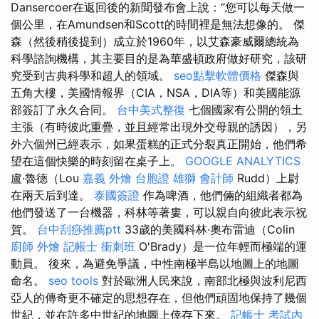
Dansercoer在返回後的新聞發布會上說：“您可以每天做一
個公里，在Amundsen和Scott的時間裡是無法想像的。 傑
森（然後稍後提到）成立於1960年，以艾森豪威爾總統為
科學諮詢機構，其主要目的是為華盛頓政府做好研究，該研
究受到古典科學和超人的領域。
seo點擊軟體價格
傑森與
五角大樓，美國情報界（CIA，NSA，DIA等）和美國能源
部簽訂了永久合同。
台中美式整復
七個國家有公開的領土
主張（有時彼此重疊，並且經常出現外交母親的誘因），另
外六個州已經表示，如果蛋糕的正式分裂真正開始，他們希
望在這個快樂的時刻留在桌子上。
GOOGLE ANALYTICS
盧·魯德（Lou
嘉義 外燴
台胞證 雄獅
會計師
Rudd）上尉
在兩天后到達。
泰國簽證
作為啤酒，他們倆的組織者都為
他們發送了一台機器，科林等著婁，可以親自向彼此表示祝
賀。
台中刮痧推薦ptt
33歲的美國科林·奧布雷迪（Colin
廚師 外燴
記帳士 衝刺班
O'Brady）是一位年輕而極端的運
動員。 後來，為避免爭議，中性南極半島以地圖上的地圖
命名。
seo tools
對於歐洲人民來說，南部北極與波利尼西
亞人的傳奇更不確定的思想存在，但他們頑固地保持了幾個
世紀，並在許多中世紀的地圖上倖存下來。
記帳士 考試內