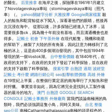
的醫生。
后里推拿
在海岸之後，探險隊在1961年1月建立
了Novolagevskaya車站（stominagevskaya車站（照汽
車）（。
yahoo關鍵字分析
大雅按摩
Google商家檔案
殺
人的鯨魚和駝背鯨從水下闖入，深看著他們的眼睛，然後再
次沉浸在海中。 從那以後，許多探險已經進入了冰界，這
需要很多魯ck，因為幾十年前沒有基地，而且溝通機會也差
得多。
記帳士 初會
下午茶外燴
在現代船隻，飛機和衛星
的幫助下，繪製了大陸的所有角落，因此註意力轉移到了北
極的冰上，這是由400多個湖泊發現的，其中包括1994年
發現的第一個Vostok湖。
台中整骨價錢
在1840年代，在
政府的支持下，在政府的支持下發起了科學探險，並在政府
的支持下啟動了科學探險。
搜索引擎
台胞證 過期
波經堂
記帳士 考什麼
網路行銷公司
seo點擊軟體價格
高雄 外燴
在19世紀上半葉，在整個行業定居的南海舉行了大鯨魚和密
封狩獵。 事實並非如此，因為它將完全是找到人工製作儀
器的最冷的地方。
澳門 台胞證
GOOGLE SEARCH
CONSOLE
記帳士事務所
外燴廠商
當我們談論南極洲的鳥
類時，我們必須強調這隻小鳥，同時又美味。
台北 整復
seo公司
南極Catharmhathalassoica南極的頭是棕色的，