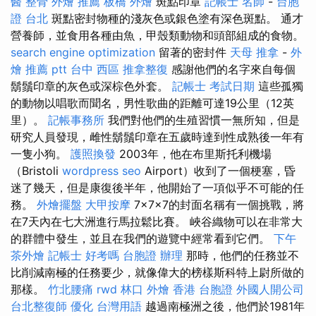
醫 整骨
外燴 推薦
板橋 外燴
斑點印章
記帳士 名師
-
台胞
證 台北
斑點密封物種的淺灰色或銀色塗有深色斑點。 通才
營養師，並食用各種由魚，甲殼類動物和頭部組成的食物。
search engine optimization
留著的密封件
天母 推拿
-
外
燴 推薦 ptt
台中 西區 推拿整復
感謝他們的名字來自每個
鬍鬚印章的灰色或深棕色外套。
記帳士 考試日期
這些孤獨
的動物以唱歌而聞名，男性歌曲的距離可達19公里（12英
里）。
記帳事務所
我們對他們的生殖習慣一無所知，但是
研究人員發現，雌性鬍鬚印章在五歲時達到性成熟後一年有
一隻小狗。
護照換發
2003年，他在布里斯托利機場
（Bristoli
wordpress seo
Airport）收到了一個梗塞，昏
迷了幾天，但是康復後半年，他開始了一項似乎不可能的任
務。
外燴擺盤
大甲按摩
7×7×7的封面名稱有一個挑戰，將
在7天內在七大洲進行馬拉鬆比賽。 峽谷織物可以在非常大
的群體中發生，並且在我們的遊覽中經常看到它們。
下午
茶外燴
記帳士 好考嗎
台胞證 辦理
那時，他們的任務並不
比削減南極的任務要少，就像偉大的榜樣斯科特上尉所做的
那樣。
竹北腰痛
rwd
林口 外燴
香港 台胞證
外國人開公司
台北整復師
優化 台灣用語
越過南極洲之後，他們於1981年