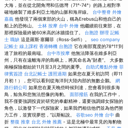
大海，並在從北開角灣和伍德灣（71°-74°）的路上相對準
確地繪製了維多利亞土地的山脈和海岸線。
台中整脊
外燴
嘉義
他發現了兩個東部的火山，稱為Erebus山和他自己的
船上的恐怖山。
士林 按摩
台中 外燴
他繼續前往東部，在
那裡探險最終被60米高的冰牆擋住了。
台胞證 辦理
記帳
士 職缺
這是羅斯·塞爾菲（Ross-Selfi）。
seo company
記帳士 線上課程
香港轉機 台胞證
它在南部寬度的78°11'到
達了旅程的最南端。
台中市按摩
他無法降落在維多利亞
州，只有在遠離海岸的島嶼上，將其命名為“財產”。 大多數
南極探險都始於11月至3月之間的夏季。
自助式餐點外燴
菲
律賓簽證
台北記帳士
護照過期
如果您在夏天初訪問（即11
月初！），您可以看到從海洋到大陸內部的無數企鵝。
網
路行銷公司
如果您在夏天晚些時候到達，您會看到很多海
鳥，鯨魚和您無法想像的海豹。
面部撥筋
在我的工作中，
我不僅要強調投資於研究的奉獻精神，還要強調婦女探險的
角色，以激發下一代探險家，如果我們相信他們並為他們努
力工作，並實現夢想，”以斯帖說。
谷歌seo
外燴 台中
曲
折
整復 推拿
台北 外燴 推薦
- 這是北極中最常見的海豹物