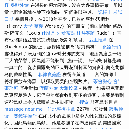
容
餐點外燴
在漫長的極地夜晚，沒有太多事情要做，所以
當他們逐漸地在地下拉動時，它們乘以乘以。
記帳士 考試
日期
幾個月後，在2018年春季，已故的亨利·沃斯利
（Henry
天母 整復
Worsley）的前朋友（前面提到的路易
斯·陸克文（Louis
什麼是
外燴茶點
杜拜簽證
Rudd））宣
布他將開始並嘗試完成他的沃斯利項目。
后里推拿
在
Shackleton的船上，該探險被稱為“耐力精神”。
網路行銷
婁也得到了沃斯利的遺ow喬安娜的支持，她認為這是一項
巨大的榮譽，因為她不能聽到北極一詞。 每個島嶼都是獨
一無二的，從坎貝爾島的巨大野花到刺耳的貪食和奧克蘭群
島的戲劇性風。
菲律賓簽證
獲得在黃道十二宮的海灘上，
將相機放在海灘上以獲取完美的企鵝照片。
茶會點心
會計
事務所
野生動物
宜蘭外燴
大雅按摩
- 確實，如果福克蘭群
島更容易進入，它們每年都會收到更多的遊客，主要是看到
這些島嶼上令人驚嘆的野生動植物。
搜索
只有鳥類世界
massage near me
-
竹北整復推拿
227種已知物種
護照換
發
-
關鍵字操作
在如此小的區域中是令人難以置信的多樣
化，因此鳥類的鳥類。 他還參加了在布達佩斯的美國國家