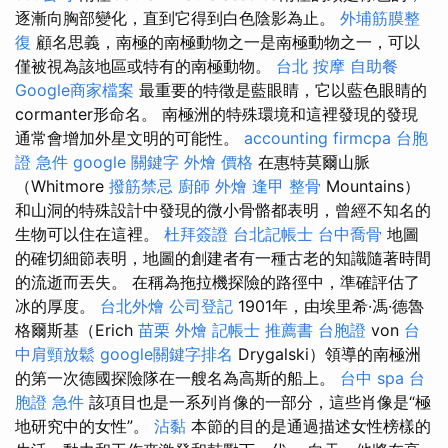
逐漸向胸部變化，直到它得到白色陰影為止。
外埔筋膜整
復
顧名思義，南極的南極動物之一是南極動物之一，可以
僅被視為該地區或特有的南極動物。
台北 按摩
自助餐
Google商家檔案
最重要的特徵是藍眼睛，它以藍色眼睛的
cormanter形命名。 南極洲的特殊環境和這裡發現的發現
通常會增加外星文明的可能性。
accounting firmcpa
台胞
證 急件
google 關鍵字
外燴 價格
在惠特莫爾山脈
（Whitmore
撥筋禁忌
廚師 外燴
逢甲 整骨
Mountains）
和山洞的特殊設計中發現的微小骨骼都表明，曾經不知名的
生物可以住在這裡。
杜拜簽證
台北記帳士
台中喬骨
地圖
的確切細節表明，地圖的創建者有一種古老的知識隨著時間
的流逝而丟失。 在稱為拖拉機探險的路徑中，準確評估了
冰的厚度。
台北外燴
公司登記
1901年，由埃里希·馮·德魯
格爾斯基（Erich
苗栗 外燴
記帳士 推薦書
台胞證
von
台
中肩頸放鬆
google關鍵字排名
Drygalski）領導的南極洲
的第一次德國探險隊在一艘名為高斯的船上。
台中 spa
台
胞證 急件
該項目也是一系列肖像的一部分，這些肖像是“極
地研究中的女性”。
沾黏
本節的目的是通過描述女性榜樣的