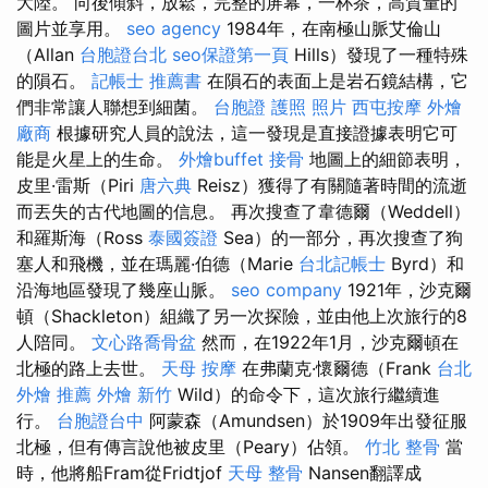
大陸。 向後傾斜，放鬆，完整的屏幕，一杯茶，高質量的
圖片並享用。
seo agency
1984年，在南極山脈艾倫山
（Allan
台胞證台北
seo保證第一頁
Hills）發現了一種特殊
的隕石。
記帳士 推薦書
在隕石的表面上是岩石鏡結構，它
們非常讓人聯想到細菌。
台胞證 護照 照片
西屯按摩
外燴
廠商
根據研究人員的說法，這一發現是直接證據表明它可
能是火星上的生命。
外燴buffet
接骨
地圖上的細節表明，
皮里·雷斯（Piri
唐六典
Reisz）獲得了有關隨著時間的流逝
而丟失的古代地圖的信息。 再次搜查了韋德爾（Weddell）
和羅斯海（Ross
泰國簽證
Sea）的一部分，再次搜查了狗
塞人和飛機，並在瑪麗·伯德（Marie
台北記帳士
Byrd）和
沿海地區發現了幾座山脈。
seo company
1921年，沙克爾
頓（Shackleton）組織了另一次探險，並由他上次旅行的8
人陪同。
文心路喬骨盆
然而，在1922年1月，沙克爾頓在
北極的路上去世。
天母 按摩
在弗蘭克·懷爾德（Frank
台北
外燴 推薦
外燴 新竹
Wild）的命令下，這次旅行繼續進
行。
台胞證台中
阿蒙森（Amundsen）於1909年出發征服
北極，但有傳言說他被皮里（Peary）佔領。
竹北 整骨
當
時，他將船Fram從Fridtjof
天母 整骨
Nansen翻譯成