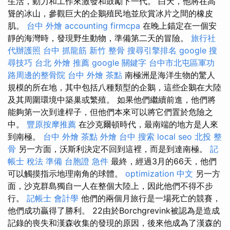
生活，動力和工作來激發和鼓勵下一代。 白天，他將在高
聳的冰山，參觀巨大的企鵝殖民地並欣賞冰片之間的橡皮
肌。
台中 外燴
accounting firmcpa
在晚上錨定在一個安
靜的海灣時，發現野生動物，準備第二天的冒險。
旅行社
代辦護照
台中 抓龍筋
新竹 整骨
搜尋引擎排名
google 搜
尋技巧
台北 外燴 推薦
google 關鍵字
台中市北屯區軍功
路周邊的整骨院
台中 外燴 茶點
南極洲是海洋生物的驚人
規模的所在地，其中包括八種類型的企鵝，這些企鵝在大陸
及其周圍環境中築巢或繁殖。 如果他們繼續前進，他們將
能夠第一次到達桿子，但他們本來可以將它們置於危險之
中。
豐原按摩推薦
在沙克爾頓時代，最南端的地方是人來
到南極。
台中 外燴 茶點
外燴 台中
搜索
local seo
北投 整
骨
另一方面，沃斯利決定不回到這裡，而是到達南極。
記
帳士 稅法 準備
台胞證 急件
最終，經過3月的66天，他們
可以觸摸指示地理南角的球體。
optimization 中文
另一方
面，沙克群島獨自一人在整個大陸上，因此他們不得不步
行。
記帳士 會計學
他們的兩個月旅行是一場死亡的競賽，
他們成功贏得了勝利。 22由於Borchgrevink被認為是造成
記錄的喪失和漢森收集的發現的原因，後來他成為了漢森的