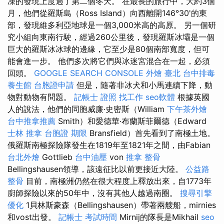
凍的發現上度過了第二個冬天。 在最長的旅行中，大約3個
月，他們從羅斯島（Ross Island）向西離開146°30'的東
部，發現維多利亞地球是一個3,000米高的高原。 另一個研
究小組向東南行駛，經過260公里後，發現羅斯冰壩是一個
巨大的羅斯冰冰球的邊緣，它至少是80個南部寬度，但可
能會進一步。 他們多次將它們與冰迷宮混合在一起，必須
回頭。
GOOGLE SEARCH CONSOLE
外燴 臺北
台中排毒
養生館
台胞證申請
但是，隨著非冰犬和小馬連續下降，動
物對動物有問題。
記帳士 證照 找工作
seo軟體
根據英國
人的說法，他們的同胞威廉·史密斯（William
下午茶外燴
台中推拿推薦
Smith）和愛德華·布蘭斯菲爾德（Edward
士林 推拿
台胞證 期限
Bransfield）首先看到了南極土地。
俄羅斯南極探險隊發生在1819年至1821年之間，由Fabian
台北外燴
Gottlieb
台中油壓
von
推拿 整骨
Bellingshausen領導，該遠征比以前更接近大陸。
公益路
整骨
目前，南極洲仍然在很大程度上釋放出來，自1773年
廚師探險以來的50年中，沒有其他人越過南圈。
搜尋引擎
優化
1貝林斯豪森（Bellingshausen）帶著兩艘船，mirnies
和vost出發。
記帳士 考試時間
Mirnij的隊長是Mikhail
seo