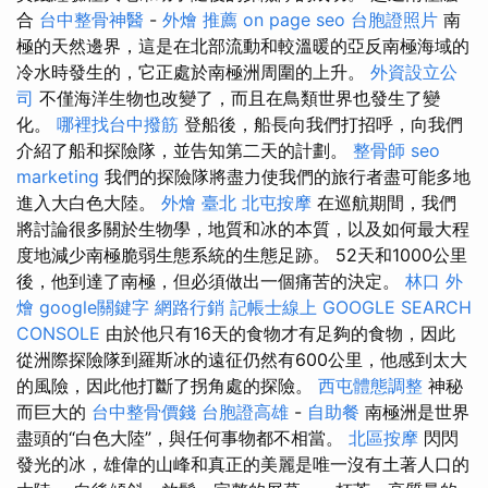
合
台中整骨神醫
-
外燴 推薦
on page seo
台胞證照片
南
極的天然邊界，這是在北部流動和較溫暖的亞反南極海域的
冷水時發生的，它正處於南極洲周圍的上升。
外資設立公
司
不僅海洋生物也改變了，而且在鳥類世界也發生了變
化。
哪裡找台中撥筋
登船後，船長向我們打招呼，向我們
介紹了船和探險隊，並告知第二天的計劃。
整骨師
seo
marketing
我們的探險隊將盡力使我們的旅行者盡可能多地
進入大白色大陸。
外燴 臺北
北屯按摩
在巡航期間，我們
將討論很多關於生物學，地質和冰的本質，以及如何最大程
度地減少南極脆弱生態系統的生態足跡。 52天和1000公里
後，他到達了南極，但必須做出一個痛苦的決定。
林口 外
燴
google關鍵字
網路行銷
記帳士線上
GOOGLE SEARCH
CONSOLE
由於他只有16天的食物才有足夠的食物，因此
從洲際探險隊到羅斯冰的遠征仍然有600公里，他感到太大
的風險，因此他打斷了拐角處的探險。
西屯體態調整
神秘
而巨大的
台中整骨價錢
台胞證高雄
-
自助餐
南極洲是世界
盡頭的“白色大陸”，與任何事物都不相當。
北區按摩
閃閃
發光的冰，雄偉的山峰和真正的美麗是唯一沒有土著人口的