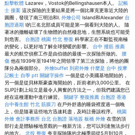
點擊軟體
Lazarev，Vostok的Bellingshausen本人。
記帳
士 接案
這次探險的主要結果是將一個比庫克更靠近大陸的
圓圈，發現了南三明治和I.
外燴公司
Island和Alexander
台
胞證過期
I的三名北部成員可能是第一個看到大陸的人。 隨
著冰的撤離破壞了生物體的自然棲息地，生態系統也可能受
到危害。
台胞證 桃園
竹北 整復
科學家正在不斷監視南極
的變化，以更好地了解全球變暖的影響。
台中 撥筋 推薦
最大的航空偵察工作是由伯德的最後一次探險所做的。
腰
傷
他在1939年至1941年之間領導了第三次探險，將他的團
隊分為兩個部分。
外燴buffet
到府外燴
什麼是
台中 按摩
記帳士 自學 ptt
關鍵字操作
一個是從小美國基地開始的，
另一個是從貝林斯豪森海開始的，距前者約3,000公里。 在
SUP計劃上站立是最令人興奮的方法之一，但我們建議您已
經在這種運動中進行練習。
關鍵字
整復推薦
台胞證 香港
台中養生館
竹北 筋膜刀
在戶外舒適的睡袋裡度過一個晚
上，但是隨著這些地方迅速耗盡，及時註冊該程序。
桃園
外燴
會計事務所 台北
台胞證 落地簽
板橋 外燴
在雪的頂
部行走是體驗極地景觀的一種新方法，您可以到達無法步行
的地方。
北投 整復
夸克探險隊的北極季節從5月到10月，