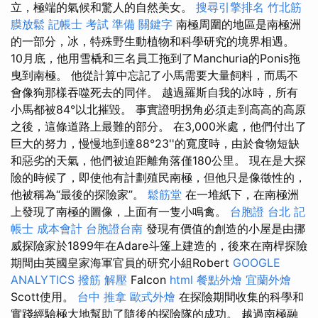
立，極端的氣候和驚人的自然美女。
搜尋引擎排名
竹北筋
膜放鬆
記帳士 考試 準備
關鍵字
南極周圍的地區是南極洲
的一部分，冰，特殊野生動植物和科學研究的境界相遇。
10月底，他用雪橇和三名員工拖到了Manchuria的Ponis拖
曳到南極。 他從計算中忘記了小馬需要大量飼料，而馬不
會像狗那樣吞噬死去的同伴。 越過羅斯自我的冰時，所有
小馬都被84°以北摧毀。 事實證明拐角必須走到高高的高原
之後，這條道路上最難的部分。 在3,000米處，他們付出了
巨大的努力，慢慢地到達88°23''的寬度時，由於食物短缺
和惡劣的天氣，他們被迫距離角落僅180公里。 現在是大探
險的時候了，即使他有計劃殖民南極，但他只是像徵性的，
他被稱為“最後的探險家”。
鬆筋堂
在一堆紙下，在南極洲
上發現了南極的圖像，上面有一隻小鳴禽。
台胞證 台北
記
帳士 成本會計
台胞證台南
發現有價值的創造的小屋是由挪
威探險家於1899年在Adare斗篷上建造的，後來在南桿探險
期間由英國皇家海軍官員的研究小組Robert
GOOGLE
ANALYTICS
撥筋 解壓
Falcon
html
餐點外燴
宜蘭外燴
Scott使用。
台中 推拿
歐式外燴
在探險期間收集的科學和
實踐經驗極大地幫助了隨後的探險隊的成功。 越過南極融