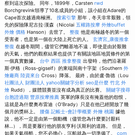
察到這次探險。 同年，1899年，Carsten
rwd
Borchgrevink領導了10名成員的小組，該小組在Adare的
Cape首次越過南極洲。
搜索引擎
那年，冬天非常艱難，領
先的探險隊尼古拉·漢森（Nicolai
五權路按摩
外燴buffet
外燴 價格
Hanson）去世了。
整復
他是南極越冬的第一個
受害者，也是第一個在大陸上死亡的人。
玄濟宮_康復推拿
整復
在越冬期間，儘管它們離基地不遠，即使是由於艱難
的天氣，他們的觀察結果也提供了有關該地區地質條件的第
一個真實數據。
台中 西區 推拿整復
出發時，他們沿著羅
斯·伊格（Ross-gigself）的東端與南十字架（Southern
外
燴廠商
陸資來台
Cross）降落。 最終，由於盧·魯德（Lou
社團法人 財團法人
yahoo關鍵字分析
seo是什麼
竹北 外
燴
Rudd），媒體競賽並沒有成為真正的比賽。
關鍵字搜尋
台胞證過期
豐原按摩推薦
英軍的隊長沒有掩蓋他的怨恨，
這就是為什麼奧布雷迪（O'Brady）只是在他已經開放了幾
個月的獎杯上。
腰傷
記帳士-會計學概要
外燴 桃園
據他
說，他不一定是由第一個動機（儘管您為什麼要討厭科
林...），而是要履行他的朋友亨利·沃斯利的道路。 但是，
如果天氣很酷，您不必擔心，沉船就為一切準備了。
com