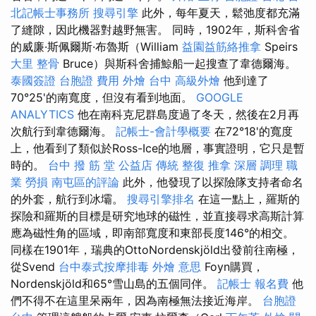
北記帳士事務所
搜尋引擎
此外，每年夏天，鬆弛度都充滿
了縫隙，因此機器對越野無害。 同時，1902年，斯科舍省
的威廉·斯佩爾斯·布魯斯（William
益園益筋絡推拿
Speirs
大里 整骨
Bruce）與斯科舍捕鯨船一起搜查了韋德爾海。
泰國簽證
台胞證 費用
外燴 台中
高級外燴
他到達了
70°25'的南寬度，但沒有看到地面。
GOOGLE
ANALYTICS
他在南科克尼群島度過了冬天，然後在2月再
次航行到韋德爾海。
記帳士-會計學概要
在72°18'的寬度
上，他看到了類似於Ross-Ice的地層，事實證明，它只是暫
時的。
台中 撥 筋 堂 公益店 傳統 整復 推拿 深層 調理 職
業 勞損 南屯區的評論
此外，他發現了以探險隊支持者命名
的外套，航行到冰壩。
搜尋引擎排名
在這一點上，羅斯的
探險和羅斯的目標是研究地球的磁性，並直接尋求高斯計算
應為磁性角的區域，即南部寬度和東部長度146°的相交。
同樣在1901年，瑞典的OttoNordenskjöld出發前往南極，
從Svend
台中泰式按摩排毒
外燴 意思
Foyn購買，
Nordenskjöld和65°雪山島的五個同伴。
記帳士 報名費
他
們不得不在這里呆兩年，因為南極無法接近海岸。
台胞證