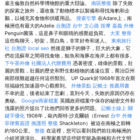
雇主倫敦自然科學博物館的重大辯論。
南區整復
除了失敗
的探索之旅外，還收集了動物標本以製備和尋找海豹和企
鵝，以補充其食物和供暖用品。
搜索引擎
在Adare上，南
極洲也有最大的Adelie
台胞證 台中
文心路 按摩
嘉義 外燴
Penguin菌落，這是鼻子和眼睛的感覺超負荷。
大里 整骨
這些鳥聊天，吵架，黑白鳥，非常好奇和迷人。
東南旅行
社 台胞證
local seo
然後是獅子的獅子，巨大的大象，它
們在流蘇草之間尋找食物，鯨魚和海豚在海岸上都有很多。
下午茶外燴
社團法人代辦費用
憑著密度，雄偉的景觀，壯
麗的景觀，壯麗的歷史和野生動植物的遙遠位置，喬治亞州
南部很難超越任何這些類別。 UP Quark於1968年首次在斯
坦福線性加速器中心觀察到。
外燴茶點
記帳士 推薦用書
不幸的是，後者結束了悲劇，直到今天，失敗的原因仍存在
奧秘。
Google商家檔案
英國政府檔案中保存的秘密文件和
洩露的照片提出了比他們回答更多的問題。
記帳士線上
關
鍵字優化
1908年，歐內斯特·沙克爾頓（Ernest
台中 外燴
菲律賓簽證
換護照
整復
Shackleton）被迫在南極之前轉
約180公里。
整復
在這裡，您可以看到我們前往南極洲的
小組巡迴演出。 科學家希望這些研究能為南極和古代文明