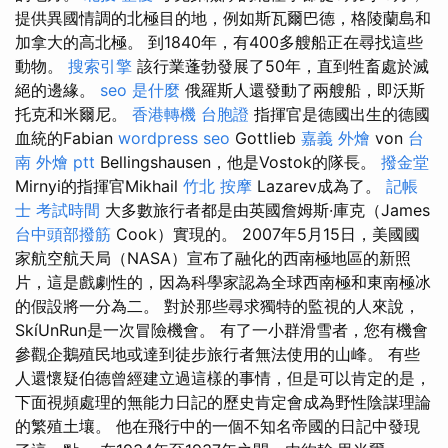
提供異國情調的北極目的地，例如斯瓦爾巴德，格陵蘭島和
加拿大的高北極。 到1840年，有400多艘船正在尋找這些
動物。
搜索引擎
該行業蓬勃發展了50年，直到牲畜處於滅
絕的邊緣。
seo 是什麼
俄羅斯人還發動了兩艘船，即沃斯
托克和米爾尼。
香港轉機 台胞證
指揮官是德國出生的德國
血統的Fabian
wordpress seo
Gottlieb
嘉義 外燴
von
台
南 外燴 ptt
Bellingshausen，他是Vostok的隊長。
撥金堂
Mirnyi的指揮官Mikhail
竹北 按摩
Lazarev成為了。
記帳
士 考試時間
大多數旅行者都是由英國詹姆斯·庫克（James
台中頭部撥筋
Cook）實現的。 2007年5月15日，美國國
家航空航天局（NASA）宣布了融化的西南極地區的新照
片，這是戲劇性的，因為科學家認為全球西南極和東南極冰
的假設將一分為二。 對於那些尋求獨特的監視的人來說，
SkíUnRun是一次冒險機會。 有了一小群滑雪者，您有機會
參觀企鵝殖民地或達到徒步旅行者無法使用的山峰。 有些
人還懷疑伯德曾經建立過這樣的事情，但是可以肯定的是，
下面視頻處理的無能力日記的歷史肯定會成為野性陰謀理論
的繁殖土壤。 他在飛行中的一個不知名帝國的日記中發現