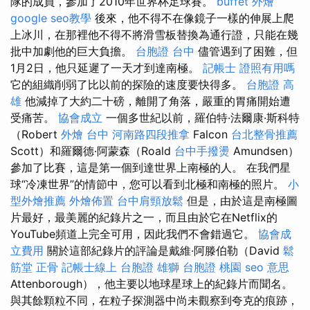
隊的成員，參加了2010年世界杯足球賽。
buffet 外燴
google seo教學
後來，他不得不在像鏡子一樣的伸展上爬
上冰川，在那裡他不得不將滑雪板替換為通行證，只能在幾
批中加劇他的巨大負擔。
台胞證 台中
儘管遇到了困難，但
1月2日，他只延遲了一天才到達南極。
記帳士 證照有用嗎
它的組織削弱了比以前的探險的速度要快得多。
台胞證 高
雄
他減掉了大約二十磅，離開了角落，嚴重的胃痛開始遭
受痛苦。
協會成立
一個多世紀以前，羅伯特·法爾康·斯科特
（Robert
外燴 台中
河南路四段推拿
Falcon
台北整骨推薦
Scott）和羅爾德·阿蒙森（Roald
台中手撥燙
Amundsen）
參加了比賽，這是第一個到達世界上南極的人。 在我們星
球“冷凍世界”的情節中，您可以看到北極和南極的照片。
小
型外燴推薦
外燴佈置
台中肩頸放鬆
但是，由於這是南極圖
片最好，最美麗的紀錄片之一，而且由於它在Netflix的
YouTube頻道上完全可用，因此我們不會錯過它。
協會成
立費用
關於這部紀錄片的評論是戴維·阿滕伯勒（David
鬆
筋堂
正骨
記帳士線上
台胞證 雄獅
台胞證 桃園
seo 意思
Attenborough），他主要以地球星球上的紀錄片而聞名。
與其餘顆粒不同，在粒子探測器中尚未觀察到夸克的痕跡，