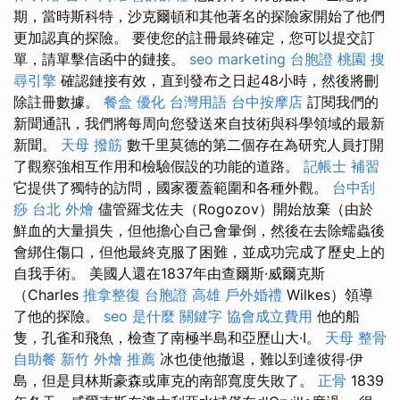
期，當時斯科特，沙克爾頓和其他著名的探險家開始了他們
更加認真的探險。 要使您的註冊最終確定，您可以提交訂
單，請單擊信函中的鏈接。
seo marketing
台胞證 桃園
搜
尋引擎
確認鏈接有效，直到發布之日起48小時，然後將刪
除註冊數據。
餐盒
優化 台灣用語
台中按摩店
訂閱我們的
新聞通訊，我們將每周向您發送來自技術與科學領域的最新
新聞。
天母 撥筋
數千里莫德的第二個存在為研究人員打開
了觀察強相互作用和檢驗假設的功能的道路。
記帳士 補習
它提供了獨特的訪問，國家覆蓋範圍和各種外觀。
台中刮
痧
台北 外燴
儘管羅戈佐夫（Rogozov）開始放棄（由於
鮮血的大量損失，但他擔心自己會暈倒，然後在去除蠕蟲後
會綁住傷口，但他最終克服了困難，並成功完成了歷史上的
自我手術。 美國人還在1837年由查爾斯·威爾克斯
（Charles
推拿整復
台胞證 高雄
戶外婚禮
Wilkes）領導
了他的探險。
seo 是什麼
關鍵字
協會成立費用
他的船
隻，孔雀和飛魚，檢查了南極半島和亞歷山大·I。
天母 整骨
自助餐
新竹 外燴 推薦
冰也使他撤退，難以到達彼得·伊
島，但是貝林斯豪森或庫克的南部寬度失敗了。
正骨
1839