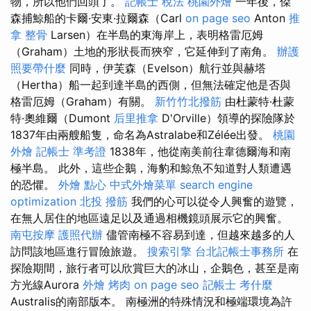
物，所以他們回頭了。
記帳士 稅法
桃園外燴
一年後，傑
森捕鯨船的卡爾·安東·拉爾森（Carl
on page seo
Anton
推
拿 整骨
Larsen）在半島的東海岸上，表明格雷厄姆
（Graham）土地的形狀長而狹窄，它延伸到了南角。
辦護
照要帶什麼
同時，伊芙森（Evelson）航行並與赫塔
（Hertha）船一起到達半島的西側，但無法確定他是否與
格雷厄姆（Graham）有關。
新竹竹北撥筋
由杜蒙特·杜蒙
特·奧維爾（Dumont
后里推拿
D'Orville）領導的探險隊於
1837年由兩艘船隻，命名為Astralabe和Zélée出發。
桃園
外燴
記帳士 準考證
1838年，他從南美前往韋德爾海和南
極半島。 此外，這些企鵝，海豹和鯨魚不知道對人類遭遇
的恐懼。
外燴 點心
中式外燴菜單
search engine
optimization
北投 撥筋
我們的心可以從令人興奮的遊覽，
在無人居住的地區遠足以及通過相機鏡頭展示它的興奮。
南屯按摩
護照代辦
儘管南極不容易到達，但越來越多的人
訪問該地區進行冒險旅遊。
搜索引擎
台北記帳士事務所
在
探險期間，旅行者可以欣賞巨大的冰山，企鵝色，甚至是南
方光線Aurora
外燴 烤肉
on page seo
記帳士 考什麼
Australis的南部版本。 南極洲的特殊情況和極端環境為許