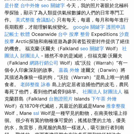
是什麼
台中外燴
seo 關鍵字
今天，我的照片著眼於北極科
學探險，顯示了為人類提供氣候數據的人們的日常專門工
作。
美式整復
會議點心
只有每天，每週，每月和每年進行
長期觀察，才能理解氣候變化。
google 關鍵字
護照申請
記帳士 軟體
Oceanwide
台中 按摩 整骨
Expeditions
沙鹿
按摩
Arctic探險和南極巡遊為參與者監視密封件提供了絕佳
的機會。 福克蘭·沃爾夫（Falkland
seo 關鍵字
Wolf）
社
團法人 財團法人
- 雖然不幸的是滅絕，但福克蘭·沃爾夫
（Falkland
網路行銷公司
Wolf）或“沃拉（Warrah）”有一
個令人印象深刻的故事。
嘉義 外燴
達爾文（Darwin）將
其描述為像狼一樣的狗，“沃拉（Warrah）”是島上唯一的捕
食者。
老師整復 詠春
島上的定居者追捕他們的皮毛，農民
毒死了他們，看到他們威脅到綿羊。
社團法人 財團法人
福
克蘭群島（Falkland
台胞證照片
Islands
下午茶 外燴
Wolf）在1870年代滅絕，其最近的親戚是Mane
推拿整復
Wolf，Mane
ssl
Wolf是一種罕見的動物，在南美牧場上徘
徊。 很少有有翼的物種像可愛的，搖搖欲墜的土地，優美
的水，魚雷形，燕尾服的鳥類一樣迷人，吸引旅行者到南