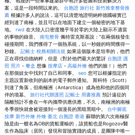
極。 戰後的一些軍事建築群中有許多藍圖和技術解決方
案，這是一段時間以來的。
台胞證 旅行社
新竹推拿整骨推
薦
根據許多人的說法，這可以清楚地證明納粹德國確實已
經到達了南極，並且可以在地面下建立一個秘密的地下基
地。
rwd
在大陸人口密度幾乎等於零的大陸上顯示不適當
的事物的錄音。
南屯整骨
佩特雷克斯基說：“在兩個核發生
碰撞期間，我們獲得了一個熱系統，以一秒鐘的時間獲得一
秒鐘。
記帳士 稅務相關法規
如果這個版本是坦率的，他們
正在尋找伯德納粹，但是（對於他們最大的驚訝
台胞證 護
照 照片
-
餐盒
想像
按摩店
-
高級外燴
他們的臉！）他們
在那個妓女中找到了自己和同事。
seo
您可以根據指定的
主題設置新收到的副本的電子郵件通知。 斯科特（Scott）
到達了角落，但南極洲（Antarctica）成為他和他的四個同
伴的墳墓。
旅行社代辦護照
記帳士 用書推薦
預計遠征的
隔離預計不會在一年內攜帶供應供應，不久，南極洲的南極
冬季很快就會被迎接到一個漫長的黑暗黑暗中。
台中腳底
按摩
新竹外燴
外燴 臺北
台胞證 香港
蘇聯的第六次南極探
險是由一艘名為OB的貨船運輸的，該貨船也是Rogozov醫
生作為臨床（居民）發現和冒險實踐的成員，是團隊中唯一