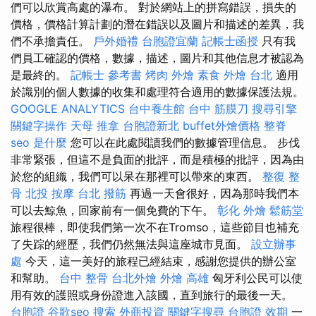
們可以欣賞高處的瀑布。 對於網站上的拼寫錯誤，損失的
價格，價格計算計劃的潛在錯誤以及圖片和描述的差異，我
們不承擔責任。
戶外婚禮
台胞證宜蘭
記帳士函授
只有我
們員工確認的價格，數據，描述，圖片和其他信息才被認為
是最終的。
記帳士 參考書
烤肉 外燴
素食 外燴 台北
適用
於識別的個人數據的收集和處理符合適用的數據保護法規。
GOOGLE ANALYTICS
台中養生館
台中 筋膜刀
搜尋引擎
關鍵字操作
天母 推拿
台胞證新北
buffet外燴價格
整脊
seo 是什麼
您可以在此處閱讀我們的數據管理信息。 步伐
非常緊張，但這不是負面的批評，而是積極的批評，因為由
於您的組織，我們可以呆在那裡可以帶來的東西。
整復 整
骨
北投 按摩
台北 撥筋
再過一天會很好，因為那時我們本
可以去鯨魚，回家前有一個免費的下午。
彰化 外燴
鬆筋堂
旅程很棒，即使我們第一次不在Tromso，這些節目也補充
了失踪的經歷，我們仍然無法與這座城市見面。
設立辦事
處
今天，這一美好的旅程已經結束，感謝您提供的辦公室
和幫助。
台中 整骨
台北外燴
外燴 高雄
匈牙利公民可以使
用有效的護照或身份證進入該國，直到旅行的最後一天。
台胞證
谷歌seo
搜索
外商投資
關鍵字搜尋
台胞證 效期
一