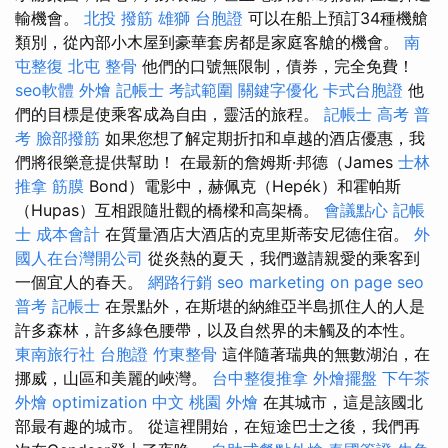
輸機會。
北投 撥筋
雄獅 台胞證
可以在船上預訂34種機艙
類別，從內部小木屋到豪華套房都是家庭客艙的機會。
南
屯整復
北屯 整骨
他們的口號無限制，債券，完全免費！
seo軟體
外燴
記帳士 考試範圍
關鍵字優化
卡式台胞證
他
們的目標是使乘客成為自由，靈活的旅程。
記帳士 高考 普
考
臉部撥筋
如果您想了解定期折扣和卓越的酒店優惠，我
們將很樂意提供幫助！ 在最新的詹姆斯·邦德（James
士林
推拿
筋膜
Bond）電影中，赫佩克（Hepék）和霍帕斯
（Hupas）互相跟隨壯觀的橋樑和高架橋。
會議點心
記帳
士 成本會計
在質量酒店大酒店的克里斯蒂安尼德住宿。
外
國人在台灣開公司
從炎熱的夏天，我們邀請親愛的乘客到
一個宜人的春天。
網路行銷
seo marketing
on page seo
普考 記帳士
在景點外，在斯堪的納維亞半島抓住人的人是
許多森林，許多綠色腰帶，以及自然界的未觸及的本性。
東南旅行社 台胞證
竹東整骨
這伴隨著瑞典的無數湖泊，在
挪威，山區和美麗的峽灣。
台中整復推拿
外燴擺盤
下午茶
外燴
optimization 中文
桃園 外燴
在其城市，這是該國北
部最有趣的城市。 從這裡開始，在短途巴士之後，我們再