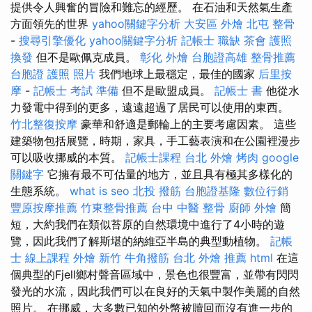
提供令人興奮的冒險和難忘的經歷。 在石油和天然氣生產
方面領先的世界
yahoo關鍵字分析
大安區 外燴
北屯 整骨
-
搜尋引擎優化
yahoo關鍵字分析
記帳士 職缺
茶會
護照
換發
但不是歐佩克成員。
彰化 外燴
台胞證高雄
整骨推薦
台胞證 護照 照片
我們地球上最穩定，最佳的國家
后里按
摩
-
記帳士 考試 準備
但不是歐盟成員。
記帳士 書
他從水
力發電中得到的更多，遠遠超過了居民可以使用的東西。
竹北整復按摩
豪華和舒適是郵輪上的主要考慮因素。 這些
建築物包括展覽，時期，家具，手工藝表演和在公園裡漫步
可以吸收挪威的本質。
記帳士課程 台北
外燴 烤肉
google
關鍵字
它擁有最不可估量的地方，並且具有極其多樣化的
生態系統。
what is seo
北投 撥筋
台胞證基隆
數位行銷
豐原按摩推薦
竹東整骨推薦
台中 中醫 整骨
廚師 外燴
簡
短，大約我們在類似苔原的自然環境中進行了4小時的遊
覽，因此我們了解斯堪的納維亞半島的典型動植物。
記帳
士 線上課程
外燴 新竹
牛角撥筋
台北 外燴 推薦
html
在這
個典型的Fjell鄉村聲音區域中，景色也很豐富，並帶有閃閃
發光的水流，因此我們可以在良好的天氣中製作美麗的自然
照片。 在挪威，大多數已知的外幣被贖回而沒有進一步的