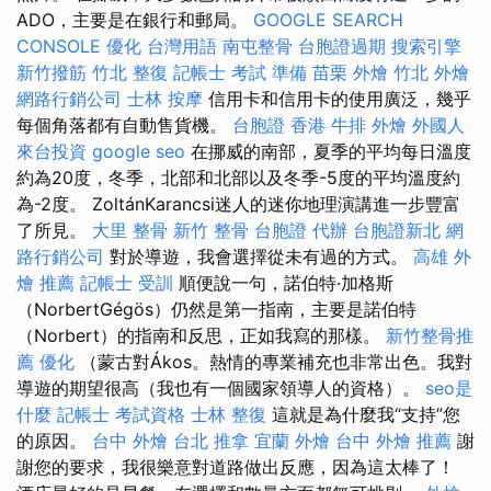
ADO，主要是在銀行和郵局。
GOOGLE SEARCH
CONSOLE
優化 台灣用語
南屯整骨
台胞證過期
搜索引擎
新竹撥筋
竹北 整復
記帳士 考試 準備
苗栗 外燴
竹北 外燴
網路行銷公司
士林 按摩
信用卡和信用卡的使用廣泛，幾乎
每個角落都有自動售貨機。
台胞證 香港
牛排 外燴
外國人
來台投資
google seo
在挪威的南部，夏季的平均每日溫度
約為20度，冬季，北部和北部以及冬季-5度的平均溫度約
為-2度。 ZoltánKarancsi迷人的迷你地理演講進一步豐富
了所見。
大里 整骨
新竹 整骨
台胞證 代辦
台胞證新北
網
路行銷公司
對於導遊，我會選擇從未有過的方式。
高雄 外
燴 推薦
記帳士 受訓
順便說一句，諾伯特·加格斯
（NorbertGégös）仍然是第一指南，主要是諾伯特
（Norbert）的指南和反思，正如我寫的那樣。
新竹整骨推
薦
優化
（蒙古對Ákos。熱情的專業補充也非常出色。我對
導遊的期望很高（我也有一個國家領導人的資格）。
seo是
什麼
記帳士 考試資格
士林 整復
這就是為什麼我“支持”您
的原因。
台中 外燴
台北 推拿
宜蘭 外燴
台中 外燴 推薦
謝
謝您的要求，我很樂意對道路做出反應，因為這太棒了！