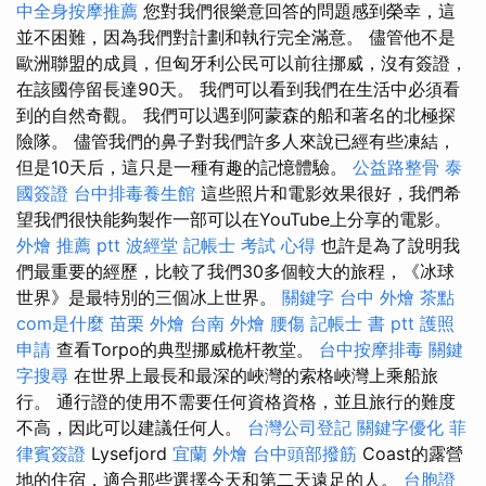
中全身按摩推薦
您對我們很樂意回答的問題感到榮幸，這
並不困難，因為我們對計劃和執行完全滿意。 儘管他不是
歐洲聯盟的成員，但匈牙利公民可以前往挪威，沒有簽證，
在該國停留長達90天。 我們可以看到我們在生活中必須看
到的自然奇觀。 我們可以遇到阿蒙森的船和著名的北極探
險隊。 儘管我們的鼻子對我們許多人來說已經有些凍結，
但是10天后，這只是一種有趣的記憶體驗。
公益路整骨
泰
國簽證
台中排毒養生館
這些照片和電影效果很好，我們希
望我們很快能夠製作一部可以在YouTube上分享的電影。
外燴 推薦 ptt
波經堂
記帳士 考試 心得
也許是為了說明我
們最重要的經歷，比較了我們30多個較大的旅程，《冰球
世界》是最特別的三個冰上世界。
關鍵字
台中 外燴 茶點
com是什麼
苗栗 外燴
台南 外燴
腰傷
記帳士 書 ptt
護照
申請
查看Torpo的典型挪威桅杆教堂。
台中按摩排毒
關鍵
字搜尋
在世界上最長和最深的峽灣的索格峽灣上乘船旅
行。 通行證的使用不需要任何資格資格，並且旅行的難度
不高，因此可以建議任何人。
台灣公司登記
關鍵字優化
菲
律賓簽證
Lysefjord
宜蘭 外燴
台中頭部撥筋
Coast的露營
地的住宿，適合那些選擇今天和第二天遠足的人。
台胞證