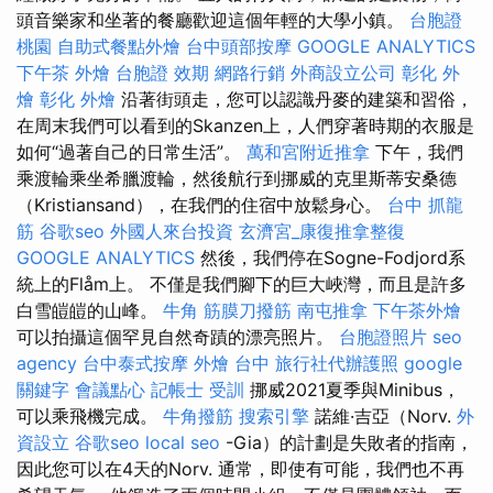
頭音樂家和坐著的餐廳歡迎這個年輕的大學小鎮。
台胞證
桃園
自助式餐點外燴
台中頭部按摩
GOOGLE ANALYTICS
下午茶 外燴
台胞證 效期
網路行銷
外商設立公司
彰化 外
燴
彰化 外燴
沿著街頭走，您可以認識丹麥的建築和習俗，
在周末我們可以看到的Skanzen上，人們穿著時期的衣服是
如何“過著自己的日常生活”。
萬和宮附近推拿
下午，我們
乘渡輪乘坐希臘渡輪，然後航行到挪威的克里斯蒂安桑德
（Kristiansand），在我們的住宿中放鬆身心。
台中 抓龍
筋
谷歌seo
外國人來台投資
玄濟宮_康復推拿整復
GOOGLE ANALYTICS
然後，我們停在Sogne-Fodjord系
統上的Flåm上。 不僅是我們腳下的巨大峽灣，而且是許多
白雪皚皚的山峰。
牛角 筋膜刀撥筋
南屯推拿
下午茶外燴
可以拍攝這個罕見自然奇蹟的漂亮照片。
台胞證照片
seo
agency
台中泰式按摩
外燴 台中
旅行社代辦護照
google
關鍵字
會議點心
記帳士 受訓
挪威2021夏季與Minibus，
可以乘飛機完成。
牛角撥筋
搜索引擎
諾維·吉亞（Norv.
外
資設立
谷歌seo
local seo
-Gia）的計劃是失敗者的指南，
因此您可以在4天的Norv. 通常，即使有可能，我們也不再