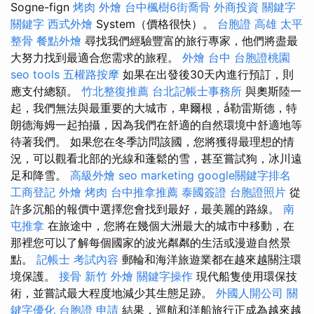
Sogne-fign
烤肉 外燴
台中楓樹6街喬骨
外商投資
關鍵字
關鍵字
西式外燴
System（價格很快）。
台胞證 高雄
太平
整骨
餐點外燴
尋找我們經驗豐富的旅行專家，他們將盡最
大努力找到最適合您需求的旅程。
外燴 台中
台胞證桃園
seo tools
五權路按摩
如果在出發後30天內進行預訂，則
應支付總額。
竹北整復推薦
台北記帳士事務所
與奧斯陸一
起，我們無法與最重要的大城市，卑爾根，ǻ勒雷斯德，特
朗德海姆一起拍攝，因為我們在舒適的自然環境中舒適地等
待著我們。 如果您在冬季訪問該國，您將獲得最理想的情
況，可以觀看北部的光線和蓬鬆的雪，甚至嘗試狗，冰川遠
足和降雪。
高級外燴
seo marketing
google關鍵字排名
工商登記
外燴 烤肉
台中推拿推薦
泰國簽證
台胞證照片
從
許多沉船的報價中選擇您會找到最好，最美麗的路線。
南
屯推拿
在旅途中，您將在幾個大洲最大的城市中移動，在
那裡您可以了解每個國家的波光粼粼的生活或漫遊自然景
點。
記帳士 考試內容
郵輪和海洋旅遊業都在越來越關注環
境保護。
接骨
新竹 外燴
關鍵字操作
現代船隻使用環保技
術，並嘗試最大程度地減少其生態足跡。
外國人開公司
關
鍵字優化
台胞證 申請
結果，巡航和洋船旅行正成為越來越