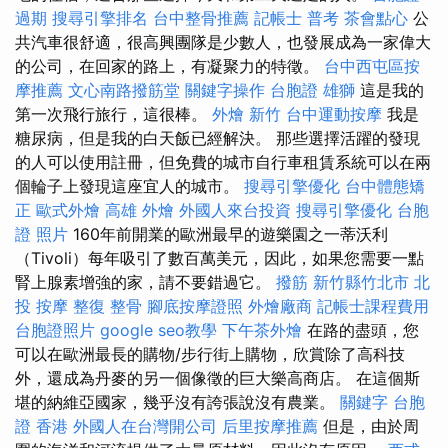
過期
搜尋引擎排名
台中整骨推薦
記帳士 普考
茶會點心
公
共汽車很舒適，很高興團隊是少數人，也發展成為一家偉大
的公司，在回家的路上，有凝聚力的特徵。
台中西屯區按
摩推薦
文心南路撥筋堂
關鍵字操作
台胞證 雄獅
這是我的
第一次飛行旅行，這很棒。
外燴 新竹
台中運動按摩
我是
糖尿病，但是我的白天飯已經解決。 那些選擇活躍的發現
的人可以使用註冊，但免費的城市自行車租賃系統可以在兩
個輪子上發現這座宜人的城市。
搜尋引擎優化
台中體態矯
正
歐式外燴
高雄 外燴
外國人來台投資
搜尋引擎優化
台胞
證 照片
160年前開業的歐洲最早的遊樂園之一蒂沃利
（Tivoli）每年吸引了數百萬美元，因此，如果您需要一點
腎上腺素增強的家，請不要錯過它。
撥筋 新竹縣竹北市
北
投 按摩
整復 整骨
腳底按摩證照
外燴廠商
記帳士課程費用
台胞證照片
google seo教學
下午茶外燴
在路的盡頭，您
可以在歐洲最長的購物/步行街上購物，欣賞除了高科技
外，還成為丹麥的另一個像徵的巨大樂高商店。 在這個斯
堪的納維亞國家，幾乎沒有誇張說沒有農業。
關鍵字
台胞
證 香港
外國人在台灣開公司
后里按摩推薦
但是，由於周