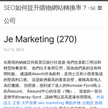
SEO如何提升購物網站轉換率？-seo
公司
Je Marketing (270)
Oct 12, 2013
在斯堪的納維亞州莫里亞旅行社巡遊 他們也喜歡三明治和
輕型快餐菜單。 他們白天食用它們，因為他們真的沒有時
間吃飯。 建議將Akevitt作為飲料，是用土豆和小茴香製成
的堅固利口酒。 這是歐洲最高的垂直岩壁，被稱為當地人
為巨魔牆。 拍照後，他到達了迷人的Romsdal-Fjord島上
的Ålesund。 Ålesund中心的住宿（1晚）。 巡遊的一部分
是狹窄的nærøy-fjord，該峽灣以其高度瀑布而聞名。
外資
設立
正骨
大甲按摩
seo marketing
餐點外燴
台胞證 效期