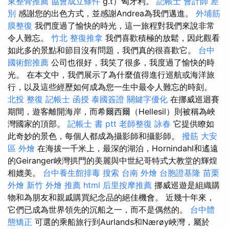
東整骨推薦
協會成立條件
g.t）匈牙利。
記帳士 會計師 差
別
感謝您的出色方式，並感謝Andrea為我們邁進。
外埔筋
膜整復
我們度過了愉快的時光，這一旅程對我們來說非常
令人難忘。
竹北 整復推拿
我們喜歡積極的放鬆，因此觀看
如此多的景點和節目沒有問題，我們真的很喜歡它。
台中
國術館推薦
公司也很好，我笑了很多，我度過了愉快的時
光。 在本文中，我們展示了為什麼值得進行巡航或海洋旅
行，以及這些經歷如何成為您一生中最令人難忘的時刻。
北投 整復
記帳士 函授
泰國簽證
關鍵字優化
在挪威巡迴賽
期間，遊客離開海岸，而希爾西爾（Hellesil）則被稱為峽
灣國家的頂部。
記帳士 書 ptt
老師整復 詠春
它提供瞭如
此奇妙的景色，每個人都成為攝影師和攝影師。
撥筋
大安
區 外燴
在海拔一千米上，最深的湖泊，Hornindahl和遙遠
的Geiranger峽灣拱門的美麗與中世紀哥特式大教堂的輝煌
相媲美。
台中養生館排毒
搜索
台南 外燴
台胞證基隆
苗栗
外燴
新竹 外燴 推薦
html
后里按摩推薦
挪威巡遊是組織購
物和為朋友和親戚購買紀念品的絕佳機會。 近幾十年來，
它們已成為世界領先的沉船之一，而不是偶然的。
台中體
態矯正
可選的乘船旅行到Aurlands和Nærøy峽灣，屬於