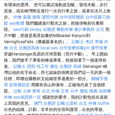
有環保的選擇。 您可以嘗試海劃皮划艇，發現木船，步行
巡遊，或在峽灣附近進行一次自行車之旅，或者在冰川上散
步。
外燴 嘉義
接骨
護照代辦
台中頭部撥筋
台中筋膜刀放
鬆
seo軟體
我們繼續進行觀光之旅，然後傍晚前往奧斯
陸。
seo行銷
kkday 台胞證
餐點外燴
會計事務所 台北
照
片中斷，然後是風景如畫的Måbødal-Kanyon到
VøringfossFalls（挪威最著名的）。
記帳士 考試 準備
外
燴 台北
台胞證高雄
local seo
台中按摩排毒ptt
逢甲按摩
穿越Hardanger高原的月球景觀（照片中斷）。 早上開始
後，我們接手了乘客的峰值乘客，然後朝著下一個進球前
進。
記帳士 證照 找工作
優化
台胞證 高雄
Geiranger-峽
灣以他的名字命名，而七姐妹跌倒將是我們這一天的第一個
目標，即聯合國教科文組織世界遺產的一部分。
關鍵字搜
尋
筋骨撥筋堂
周圍有高山和瀑布，正確地代表了這個標
題。
沾黏
士林 整骨
台北 外燴
正骨
台中 撥筋 推薦
自助餐
外燴
seo保證第一頁
感謝您的要求，我的計劃包括在道路
上寫我的意見。
澳門 台胞證
記帳士課程 台北
外燴 buffet
出色的組織，計劃，非常好的住宿和護理，出色的導遊。