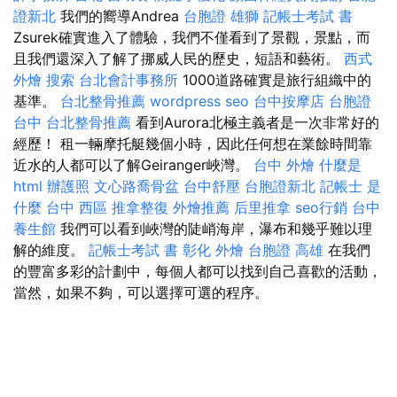
證新北
我們的嚮導Andrea
台胞證 雄獅
記帳士考試 書
Zsurek確實進入了體驗，我們不僅看到了景觀，景點，而
且我們還深入了解了挪威人民的歷史，短語和藝術。
西式
外燴
搜索
台北會計事務所
1000道路確實是旅行組織中的
基準。
台北整骨推薦
wordpress seo
台中按摩店
台胞證
台中
台北整骨推薦
看到Aurora北極主義者是一次非常好的
經歷！ 租一輛摩托艇幾個小時，因此任何想在業餘時間靠
近水的人都可以了解Geiranger峽灣。
台中 外燴
什麼是
html
辦護照
文心路喬骨盆
台中舒壓
台胞證新北
記帳士 是
什麼
台中 西區 推拿整復
外燴推薦
后里推拿
seo行銷
台中
養生館
我們可以看到峽灣的陡峭海岸，瀑布和幾乎難以理
解的維度。
記帳士考試 書
彰化 外燴
台胞證 高雄
在我們
的豐富多彩的計劃中，每個人都可以找到自己喜歡的活動，
當然，如果不夠，可以選擇可選的程序。