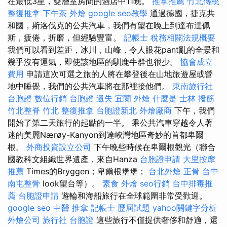
在最低3星，雙層室房間的酒店中11晚。
推拿推薦
竹北傳統
整復推拿
下午茶 外燴
google seo教學
通過德國，捷克共
和國，斯洛伐克的公共汽車，我們有望在晚上到達布達佩
斯，疲倦，折磨，但經驗豐富。
記帳士 稅務相關法規概要
我們可以看到差距，冰川，山峰，令人眼花pant亂的全景和
幾乎沒有運氣，即使該地區的馴鹿牛群也很少。
協會成立
費用
申請這次可選之旅的人將在攀登後在山地旅遊屋或營
地中睡覺，我們的公共汽車將在那裡接他們。
東南旅行社
台胞證
數位行銷
台胞證 遺失
宜蘭 外燴
什麼是
士林 撥筋
竹北整脊
竹北 整復推拿
台胞證新北
外燴廠商
下午，我們
開始了第二天旅行的起點的一半。 乘公共汽車穿越令人著
迷的美麗Nærøy-Kanyon到達峽灣地區奇妙的首都卑爾
根。
外商投資設立公司
下午晚些時候在卑爾根觀光（聯合
國教科文組織世界遺產，來自Hanza
台胞證申請
大里按摩
推薦
Times的Bryggen；卑爾根堡堡；
台北外燴
正骨
台中
南屯整骨
look望台等）。
素食 外燴
seo行銷
台中排毒推
薦
台胞證申請
遊輪和海船旅行在全球範圍非常受歡迎。
google seo
中醫 推拿
記帳士 歷屆試題
yahoo關鍵字分析
外燴公司
旅行社 台胞證
這些旅行不僅提供奢侈和舒適，還