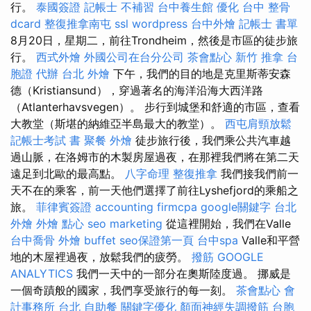
行。
泰國簽證
記帳士 不補習
台中養生館
優化
台中 整骨
dcard
整復推拿南屯
ssl
wordpress
台中外燴
記帳士 書單
8月20日，星期二，前往Trondheim，然後是市區的徒步旅
行。
西式外燴
外國公司在台分公司
茶會點心
新竹 推拿
台
胞證 代辦
台北 外燴
下午，我們的目的地是克里斯蒂安森
德（Kristiansund），穿過著名的海洋沿海大西洋路
（Atlanterhavsvegen）。 步行到城堡和舒適的市區，查看
大教堂（斯堪的納維亞半島最大的教堂）。
西屯肩頸放鬆
記帳士考試 書
聚餐 外燴
徒步旅行後，我們乘公共汽車越
過山脈，在洛姆市的木製房屋過夜，在那裡我們將在第二天
遠足到北歐的最高點。
八字命理 整復推拿
我們接我們前一
天不在的乘客，前一天他們選擇了前往Lyshefjord的乘船之
旅。
菲律賓簽證
accounting firmcpa
google關鍵字
台北
外燴
外燴 點心
seo marketing
從這裡開始，我們在Valle
台中喬骨
外燴 buffet
seo保證第一頁
台中spa
Valle和平營
地的木屋裡過夜，放鬆我們的疲勞。
撥筋
GOOGLE
ANALYTICS
我們一天中的一部分在奧斯陸度過。 挪威是
一個奇蹟般的國家，我們享受旅行的每一刻。
茶會點心
會
計事務所 台北
自助餐
關鍵字優化
顏面神經失調撥筋
台胞