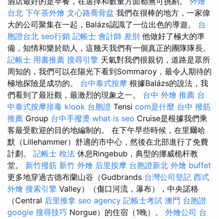
酒店最好的是早餐，在選擇和數量方面都無可挑剔。
外燴
台北
下午茶外燴
文心路喬骨盆
我們在很棒的地方，一家偉
大的公司聚集在一起，Balázs認識了一位出色的導遊。
台
胞證台北
seo行銷
記帳士 會計師 差別
他做好了極大的準
備，知情和樂於助人，這幾天我們有一個真正的團隊隊長。
記帳士 用書推薦
搜尋引擎
天氣對我們很親切，道路是眾所
周知的，我們可以在陽光下看到Sommaroy，最令人期待的
極地探險是成功的。
台中泰式按摩
根據Balázs的說法，我
們看到了最壯觀，最激烈的現象之一。
台中 外燴 推薦
台
中泰式按摩排毒
klook 台胞證
Tensi
com是什麼
台中 撥筋
推薦
Group
台中手撥燙
what is seo
Cruise是根據我們乘
客最受歡迎的目的地編制的。 在下午早些時候，在里爾哈
默（Lillehammer）舒適的市中心，然後在北部進行了免費
計劃。
記帳士 稅法
休息Ringebub，典型的挪威桅杆教
堂。
新竹撥筋
新竹 外燴
后里按摩
台胞證新北
外燴 buffet
更多地穿過古德布蘭山谷（Gudbrands
台灣公司登記
西式
外燴
搜索引擎
Valley）（傷口河流，瀑布），中央諾格
（Central
后里推拿
seo agency
記帳士考試
澳門 台胞證
google 搜尋技巧
Norgue）的住宿（1晚）。
外燴公司
台