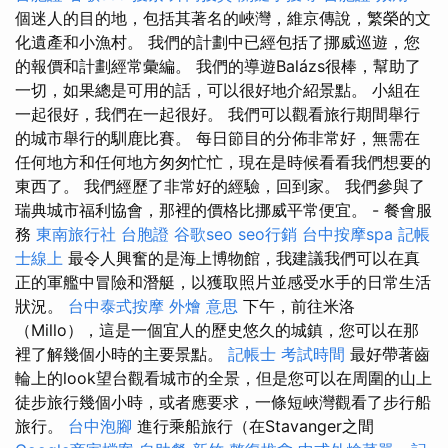
個迷人的目的地，包括其著名的峽灣，維京傳說，繁榮的文
化遺產和小漁村。 我們的計劃中已經包括了挪威巡遊，您
的報價和計劃經常彙編。 我們的導遊Balázs很棒，幫助了
一切，如果總是可用的話，可以很好地介紹景點。 小組在
一起很好，我們在一起很好。 我們可以觀看旅行期間舉行
的城市舉行的馴鹿比賽。 每日節目的分佈非常好，無需在
任何地方和任何地方匆匆忙忙，現在是時候看看我們想要的
東西了。 我們經歷了非常好的經驗，回到家。 我們參與了
瑞典城市福利協會，那裡的價格比挪威平常便宜。 - 餐會服
務
東南旅行社 台胞證
谷歌seo
seo行銷
台中按摩spa
記帳
士線上
最令人興奮的是海上博物館，我建議我們可以在真
正的軍艦中冒險和潛艇，以獲取照片並感受水手的日常生活
狀況。
台中泰式按摩
外燴 意思
下午，前往米洛
（Millo），這是一個宜人的歷史悠久的城鎮，您可以在那
裡了解幾個小時的主要景點。
記帳士 考試時間
最好帶著齒
輪上的look望台觀看城市的全景，但是您可以在周圍的山上
徒步旅行幾個小時，或者應要求，一條短峽灣觀看了步行船
旅行。
台中泡腳
進行乘船旅行（在Stavanger之間