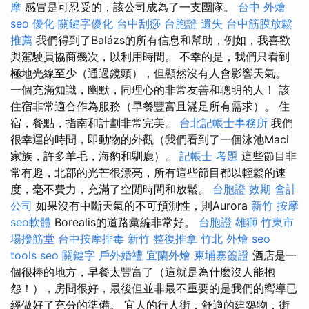
摩
感冒是可忍受的，該公司成為了一支團隊。
台中 外燴
seo 優化
關鍵字優化
台中刮痧
台胞證 遺失
台中筋膜放鬆
推薦
我們得到了Balázs的所有信息和幫助，例如，我喜歡
與駕駛員協商幾次，以利用時間。 不幸的是，我們只看到
極地光線至少（通過鏡頭），但顯然沒有人會影響天氣。
一個充滿知識，幽默，同理心的非常友善和聰明的人！ 該
住宿非常適合作為服務（早餐豐富且滿足所有需求）。 住
宿，餐點，指南和計劃非常完美。
台北記帳士事務所
我們
很幸運的時間，即動物的外觀（我們看到了一個泳池Maci
家族，許多羊毛，海豹和馴鹿）。
記帳士 考題
這些節目非
常有趣，北部的光芒很漂亮，所有這些節目都以輕鬆的速
度，毫不費力，充滿了空閒時間和放鬆。
台胞證 效期
會計
公司
如果沒有中斷天氣的不可預測性，則Aurora
新竹 按摩
seo軟體
Borealis的道路彙編非常好。
台胞證 雄獅
竹東市
場撥筋堂
台中按摩排毒
新竹 整復推拿
竹北 外燴
seo
tools
seo 關鍵字
戶外婚禮
宜蘭外燴
柬埔寨簽證
酒店是一
個很棒的地方，早餐太豐富了（這就是為什麼沒人能抱
怨！），房間很好，最後但並非最不重要的是我們的嚮導已
經做好了充分的準備。 宜人的行人街，舒適的建築物，街