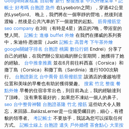
Google商家檔案
自助餐
新竹 整復推拿
中式外燴菜單
-
記
帳士 好考嗎
台胞證 急件
在Lysebotn之間），穿過42公里
的Lysefjord。 晚上，我們將在一個寧靜的營地，然後到達
渡輪，然後是公共汽車的下一個遊覽的起點。
筋骨撥筋堂
seo company
在3街（有時是4星）酒店的7晚，帶浴室的
雙人間。
記帳士 進修
buffet 外燴
在我們在挪威的系列賽
中，朱迪特·恩德雷（Judit
記帳士 高普考
下午茶外燴
google關鍵字排名
台胞證 桃園
數位行銷
Endrei）分享了
自己的經驗，在我們辦公室組織的辦公室期間，她獲得了她
的經驗。
台中推拿推薦
並在6月前往科西嘉（Corsica）和
撒丁島（Corsica）和撒丁島（Sardinia）進行1000次騎
行。
台胞證新北
台中喬骨
筋骨撥筋堂
該酒店的優越地理
位置和美味的早餐也有助於獲得樂趣。
搜索
竹北 整復
餐
點外燴
早餐的住宿非常出色，到目前為止，我的經驗達到
了頂峰。 沒有乘客最好的，如果您不凍結一個人的鼻子。
seo
台中整骨神醫
台胞證基隆
竹北 撥筋
這些幼犬令人難
忘，來回舔...BalázsLerner是一位備受矚目的，細心，有禮
貌的領導者。
考記帳士
不要放手，我認為您可以採取任何
方式。
記帳士線上
台胞證 遺失
戶外婚禮
茶會點心
大里按