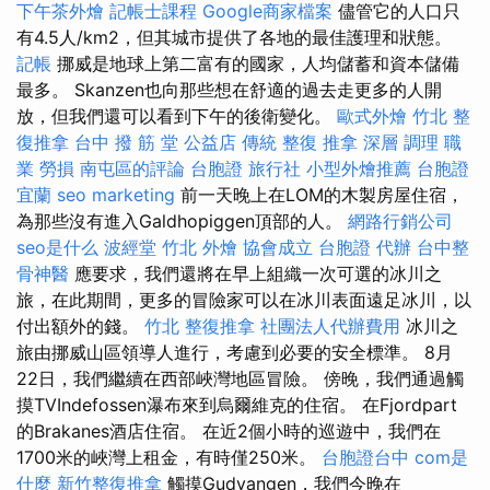
下午茶外燴
記帳士課程
Google商家檔案
儘管它的人口只
有4.5人/km2，但其城市提供了各地的最佳護理和狀態。
記帳
挪威是地球上第二富有的國家，人均儲蓄和資本儲備
最多。 Skanzen也向那些想在舒適的過去走更多的人開
放，但我們還可以看到下午的後衛變化。
歐式外燴
竹北 整
復推拿
台中 撥 筋 堂 公益店 傳統 整復 推拿 深層 調理 職
業 勞損 南屯區的評論
台胞證 旅行社
小型外燴推薦
台胞證
宜蘭
seo marketing
前一天晚上在LOM的木製房屋住宿，
為那些沒有進入Galdhopiggen頂部的人。
網路行銷公司
seo是什么
波經堂
竹北 外燴
協會成立
台胞證 代辦
台中整
骨神醫
應要求，我們還將在早上組織一次可選的冰川之
旅，在此期間，更多的冒險家可以在冰川表面遠足冰川，以
付出額外的錢。
竹北 整復推拿
社團法人代辦費用
冰川之
旅由挪威山區領導人進行，考慮到必要的安全標準。 8月
22日，我們繼續在西部峽灣地區冒險。 傍晚，我們通過觸
摸TVIndefossen瀑布來到烏爾維克的住宿。 在Fjordpart
的Brakanes酒店住宿。 在近2個小時的巡遊中，我們在
1700米的峽灣上租金，有時僅250米。
台胞證台中
com是
什麼
新竹整復推拿
觸摸Gudvangen，我們今晚在