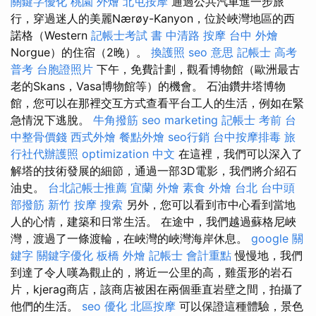
關鍵字優化
桃園 外燴
北屯按摩
通過公共汽車進一步旅
行，穿過迷人的美麗Nærøy-Kanyon，位於峽灣地區的西
諾格（Western
記帳士考試 書
中清路 按摩
台中 外燴
Norgue）的住宿（2晚）。
換護照
seo 意思
記帳士 高考
普考
台胞證照片
下午，免費計劃，觀看博物館（歐洲最古
老的Skans，Vasa博物館等）的機會。 石油鑽井塔博物
館，您可以在那裡交互方式查看平台工人的生活，例如在緊
急情況下逃脫。
牛角撥筋
seo marketing
記帳士 考前
台
中整骨價錢
西式外燴
餐點外燴
seo行銷
台中按摩排毒
旅
行社代辦護照
optimization 中文
在這裡，我們可以深入了
解塔的技術發展的細節，通過一部3D電影，我們將介紹石
油史。
台北記帳士推薦
宜蘭 外燴
素食 外燴 台北
台中頭
部撥筋
新竹 按摩
搜索
另外，您可以看到市中心看到當地
人的心情，建築和日常生活。 在途中，我們越過蘇格尼峽
灣，渡過了一條渡輪，在峽灣的峽灣海岸休息。
google 關
鍵字
關鍵字優化
板橋 外燴
記帳士 會計重點
慢慢地，我們
到達了令人嘆為觀止的，將近一公里的高，雞蛋形的岩石
片，kjerag商店，該商店被困在兩個垂直岩壁之間，拍攝了
他們的生活。
seo 優化
北區按摩
可以保證這種體驗，景色