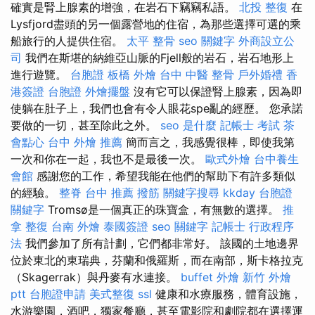
確實是腎上腺素的增強，在岩石下竊竊私語。
北投 整復
在
Lysfjord盡頭的另一個露營地的住宿，為那些選擇可選的乘
船旅行的人提供住宿。
太平 整骨
seo 關鍵字
外商設立公
司
我們在斯堪的納維亞山脈的Fjell般的岩石，岩石地形上
進行遊覽。
台胞證
板橋 外燴
台中 中醫 整骨
戶外婚禮
香
港簽證 台胞證
外燴擺盤
沒有它可以保證腎上腺素，因為即
使躺在肚子上，我們也會有令人眼花spe亂的經歷。 您承諾
要做的一切，甚至除此之外。
seo 是什麼
記帳士 考試
茶
會點心
台中 外燴 推薦
簡而言之，我感覺很棒，即使我第
一次和你在一起，我也不是最後一次。
歐式外燴
台中養生
會館
感謝您的工作，希望我能在他們的幫助下有許多類似
的經驗。
整脊
台中 推薦 撥筋
關鍵字搜尋
kkday 台胞證
關鍵字
Tromsø是一個真正的珠寶盒，有無數的選擇。
推
拿 整復
台南 外燴
泰國簽證
seo 關鍵字
記帳士 行政程序
法
我們參加了所有計劃，它們都非常好。 該國的土地邊界
位於東北的東瑞典，芬蘭和俄羅斯，而在南部，斯卡格拉克
（Skagerrak）與丹麥有水連接。
buffet 外燴
新竹 外燴
ptt
台胞證申請
美式整復
ssl
健康和水療服務，體育設施，
水游樂園，酒吧，獨家餐廳，甚至電影院和劇院都在選擇運