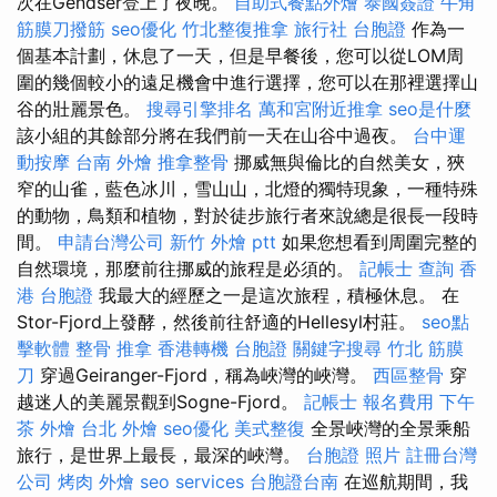
次在Gendser登上了夜晚。
自助式餐點外燴
泰國簽證
牛角
筋膜刀撥筋
seo優化
竹北整復推拿
旅行社 台胞證
作為一
個基本計劃，休息了一天，但是早餐後，您可以從LOM周
圍的幾個較小的遠足機會中進行選擇，您可以在那裡選擇山
谷的壯麗景色。
搜尋引擎排名
萬和宮附近推拿
seo是什麼
該小組的其餘部分將在我們前一天在山谷中過夜。
台中運
動按摩
台南 外燴
推拿整骨
挪威無與倫比的自然美女，狹
窄的山雀，藍色冰川，雪山山，北燈的獨特現象，一種特殊
的動物，鳥類和植物，對於徒步旅行者來說總是很長一段時
間。
申請台灣公司
新竹 外燴 ptt
如果您想看到周圍完整的
自然環境，那麼前往挪威的旅程是必須的。
記帳士 查詢
香
港 台胞證
我最大的經歷之一是這次旅程，積極休息。 在
Stor-Fjord上發酵，然後前往舒適的Hellesyl村莊。
seo點
擊軟體
整骨 推拿
香港轉機 台胞證
關鍵字搜尋
竹北 筋膜
刀
穿過Geiranger-Fjord，稱為峽灣的峽灣。
西區整骨
穿
越迷人的美麗景觀到Sogne-Fjord。
記帳士 報名費用
下午
茶 外燴
台北 外燴
seo優化
美式整復
全景峽灣的全景乘船
旅行，是世界上最長，最深的峽灣。
台胞證 照片
註冊台灣
公司
烤肉 外燴
seo services
台胞證台南
在巡航期間，我