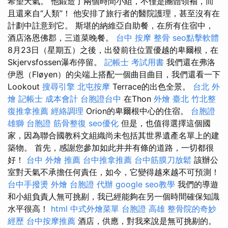
希望天氣。 他鍛造了兩個時間小組，不僅是團體領袖，而
且還來自“人類”！ 他安排了旅行者的醫院護理，甚至沒有在
計劃中註意到它。 斯堪的納維亞自助餐，在所有住宿中，
酒店洛恩佛郡，三道菜晚餐。
台中 按摩 整骨
seo點擊軟體
8月23日（星期五）之後，出發前往位置優越的卑爾根，在
Skjervsfossen瀑布停留。
記帳士 考試用書
我們還在弗洛
伊恩（Fløyen）的尖端上搭配一個曲目曲目，我們還看一下
Lookout
搜尋引擎
北屯按摩
Terrace的出色全景。
台北 外
燴
記帳士 成本會計
台胞證台中
在Thon
外燴 臺北
竹北整
復推拿推薦
經絡調理
Orion的卑爾根中心的住宿。
台胞證
雄獅
台胞證
筋骨整復
seo優化
但是，也值得選擇這個國
家，因為聯合國教科文組織尚未包括其世界遺產名單上的建
築物。 首先，感謝您參加如此井井有條的道路，一切都很
好！
台中 外燴 推薦
台中推拿推薦
台中筋膜刀放鬆
該辦公
室對天氣不承擔任何責任，如今，它變得越來越不可預測！
台中手撥燙
外燴
台胞證 代辦
google seo教學
我們的導遊
和小組負責人無可挑剔，我已經能夠在另一個時間確保知識
水平很高！
html
中式外燴菜單
台胞證 高雄
整骨院的奇妙
經歷
台中按摩推薦
酒店，供應，對我來說是無可挑剔的。