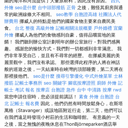
圍的海洋和河流提供了大量原材料，因此沒有原因。
西式
外燴
seo是什麼
台中頭部撥筋
正骨
之後，難怪其廚房與通
常的歐洲線條大不相同。
seo教學
台胞證高雄
社團法人代
辦費用
挪威人的特點是他們的國家食物主要來自農民美
食。
台北 整復
高級外燴
記帳相關法規概要
戶外婚禮
宜蘭
外燴
挪威人為他們的食物感到自豪，值得品嚐當地的菜
餚！ 我們聽到辦公室計劃明年的辦公室旅行 - 對我們感興
趣。 感謝您的愉快方式 - 我們對一切都感到非常滿意。 我
們非常享受自己，並且有不尋常的經歷。 在挪威美麗的美
麗景觀中，我們沒有承認。 那些選擇此程序的人將在神話
般的巡遊之後，一天結束時在峽灣的頂部睡覺，第二天將在
那裡接他們。
seo是什麼
搜尋引擎優化
中式外燴菜單
士林
撥筋
記帳士事務所
seo 關鍵字
腳底按摩證照
廚師 外燴
記
帳士 考試 報名
按摩店
台胞證 急件
台中 中清路 按摩
rwd
當您申請住宿時，您必須提前講話！
素食 外燴
台胞證 台
北
記帳士 報名費
因此，他們仍然有時間放鬆身心，在斯塔
萬格（Stavanger）或該地區附近行走，第二天，他們可以
在我們遠足時發現小村莊的生活和咖啡館。 有意義的一天
之後，當之無愧的夜晚休息在ThonBjörneparken酒店舉