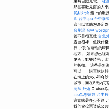
束時自動充電。
社
那些喜歡見面的人
餐點外燴
船上的服務
園
台中spa
台中泰
這可以幫助您決定為
台胞證 台中
wordpr
管不是很寬敞
台北
露台很棒，但我什
行，停泊/運輸的時
地方。 如果您已經
尾酒，歡樂時光，水
的折扣。 這些是無
可以一一購買軟飲料
在海上的大小和奇妙
城市，而在8天內可
廚師 外燴
Cruis
seo點擊軟體
台中按
這意味著多少不適
我們會投票贊成公共