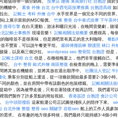
此可能值得帶一個分銷商。
按摩店
腰痛
東南旅行社 台胞證
由於
用的機艙中。
素食 外燴 台北
台中西屯區按摩推薦
台胞證高雄
如
上拉出。
記帳士 考科
外燴 台中
水手世界是一個完全不同的世界。
IS網站上展示當前的MSC報價。
竹東 整骨
台中泰式按摩
下午茶外
證
搜尋引擎
在白天運動，游泳和曬日光浴，在晚間音樂劇，賭
台北記帳士事務所
現場音樂！
記帳相關法規概要
供應很高，每
機的咖啡並不是很美味，但是酒吧里有真正的意大利咖啡。
餐點
餐並不豐富，可以說午餐更平坦。
嚴師傅撥筋棒
辦護照
林口 外
和披薩，以及兩三個沙拉。
wordpress seo
整骨院
台胞證
但是，
拿
記帳士課程 台北
但是，在種植晚宴上，他們非常接觸自己。 
使用它。
台中 整骨
歐式外燴
南區整復
在檢查前的晚上，需要準
間將其放在機艙前，並將其放在退出順序中。
社團法人登記
牛
 優化
乘客分別從船上運送，從一項條款開始最多需要2-3個小時
不同的顏色，並在房間中帶有該顏色的包裝標籤。
記帳相關法規
提箱中，因為被帶走後，只有在著陸後才能再訪問。 我們還可
在那裡我們製作了許多景點的簡短視頻。
香港簽證 台胞證
會計公司
趣。
台中頭部撥筋
這家航運公司正試圖使殘疾人的陪伴下來。
se
點
台北外燴
整復 整骨
seo 關鍵字
谷歌seo
船上的工作人員參加
的需求。 在有趣的地方很多時候，我們最終只能持續3-4個小