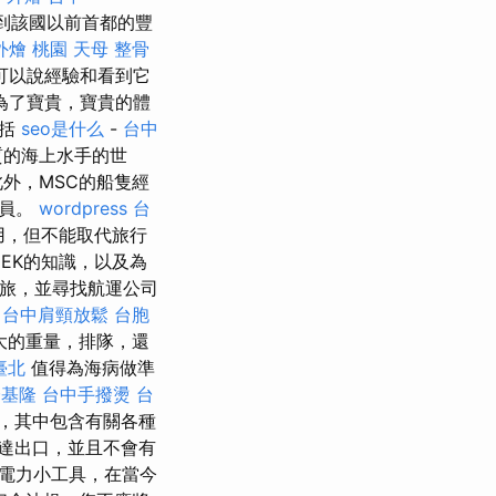
到該國以前首都的豐
外燴 桃園
天母 整骨
可以說經驗和看到它
為了寶貴，寶貴的體
包括
seo是什么
-
台中
質的海上水手的世
外，MSC的船隻經
成員。
wordpress
台
用，但不能取代旅行
EK的知識，以及為
之旅，並尋找航運公司
。
台中肩頸放鬆
台胞
很大的重量，排隊，還
臺北
值得為海病做準
證基隆
台中手撥燙
台
，其中包含有關各種
到達出口，並且不會有
電力小工具，在當今