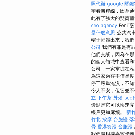
照代辦
google 關
望看海岸線，因為
此有了強大的雙筒望
seo agency
Feni”
是什麼意思
公共汽車
帽子裡滾出來，我
公司
我們有罪是有
他們交談，因為在那之後
的個人領域中查看
公司，一家掌握在
為這家乘客不僅是度
停工嚴重淹沒，不知
令人不安，但它並不
立
下午茶 外燴
se
優點是它可以快速
帳戶更加麻煩。
新竹
竹北 按摩
台胞證 
骨
香港簽證 台胞證
我們還根據嘉賓卡