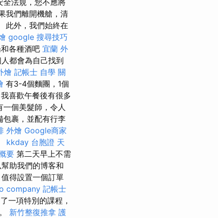
安全法規，您不應將
果我們離開機艙，清
 此外，我們始終在
燴
google 搜尋技巧
場和各種酒吧
宜蘭 外
個人都會為自己找到
外燴
記帳士 自學
關
燴
有3-4個麵團，1個
我喜歡午餐後有很多
有一個美髮師，令人
備包裹，並配有行李
排 外燴
Google商家
。
kkday 台胞證
天
概要
第二天早上不需
以幫助我們的博客和
值得設置一個訂單
o company
記帳士
了一項特別的課程，
時。
新竹整復推拿
護