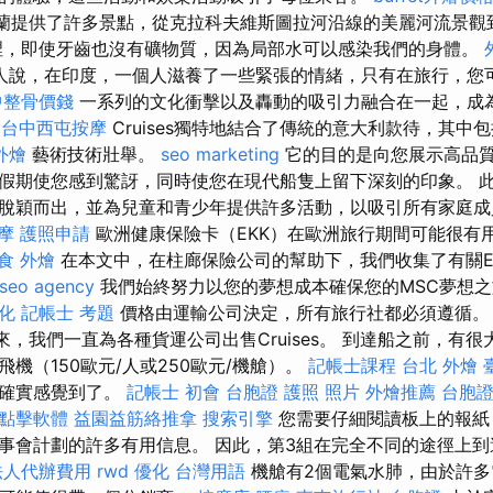
蘭提供了許多景點，從克拉科夫維斯圖拉河沿線的美麗河流景觀
裡，即使牙齒也沒有礦物質，因為局部水可以感染我們的身體。
人說，在印度，一個人滋養了一些緊張的情緒，只有在旅行，您
中整骨價錢
一系列的文化衝擊以及轟動的吸引力融合在一起，成
C
台中西屯按摩
Cruises獨特地結合了傳統的意大利款待，其中
外燴
藝術技術壯舉。
seo marketing
它的目的是向您展示高品
假期使您感到驚訝，同時使您在現代船隻上留下深刻的印象。 此
脫穎而出，並為兒童和青少年提供許多活動，以吸引所有家庭
摩
護照申請
歐洲健康保險卡（EKK）在歐洲旅行期間可能很有
食 外燴
在本文中，在柱廊保險公司的幫助下，我們收集了有關E
seo agency
我們始終努力以您的夢想成本確保您的MSC夢想
優化
記帳士 考題
價格由運輸公司決定，所有旅行社都必須遵循
以來，我們一直為各種貨運公司出售Cruises。 到達船之前，有
機（150歐元/人或250歐元/機艙）。
記帳士課程 台北
外燴 
擺確實感覺到了。
記帳士 初會
台胞證 護照 照片
外燴推薦
台胞
o點擊軟體
益園益筋絡推拿
搜索引擎
您需要仔細閱讀板上的報紙
事會計劃的許多有用信息。 因此，第3組在完全不同的途徑上
法人代辦費用
rwd
優化 台灣用語
機艙有2個電氣水肺，由於許多