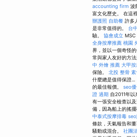
accounting firm
波
富文化歷史。 在這
辦護照
自助餐
許多
是非常值得的。
台
驗。
協會成立
MS
全身按摩推薦
桃園 
界，並以一個奇怪的
常與家人友好的方法
中 外燴 推薦
大甲按
保險。
北投 整骨
素
什麼總是值得保證...
的最佳報價。
seo
證 過期
自2011年
有一張安全檢查以及飛
備，因為船上的搖
中泰式按摩排毒
se
條款，天氣報告和董
騷動或混合。
社團