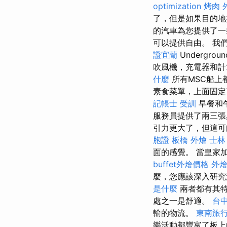
optimization
烤肉 
了，但是如果目的地
的汽車為您提供了一
可以提供自由。 我們建議
證宜蘭
Undergro
吹風機，充電器和
什麼
所有MSC船上
素食菜單，上面固定
記帳士 受訓
早餐和
服務員提供了兩三張
引力更大了，但這可能是
胞證
板橋 外燴
士林
面的感覺。 當皇家
buffet外燴價格
外
麼，您應該深入研
是什麼
兩者都有其特
處之一是舒適。
台
輸的物流。
東南旅行
樂活動都豐富了板上