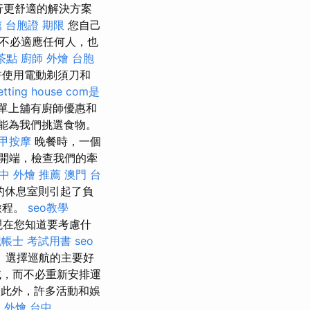
行更舒適的解決方案
薦
台胞證 期限
您自己
不必適應任何人，也
茶點
廚師 外燴
台胞
使用電動剃須刀和
tting house
com是
單上舖有廚師優惠和
能為我們挑選食物。
甲按摩
晚餐時，一個
開端，檢查我們的牽
中 外燴 推薦
澳門 台
的休息室則引起了負
旅程。
seo教學
在您知道要考慮什
記帳士 考試用書
seo
 選擇巡航的主要好
域，而不必重新安排運
此外，許多活動和娛
格
外燴 台中