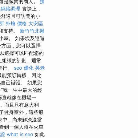
還是誠實的商人。
搜
經絡調理
實際上，
供舒適且可訪問的小
所
外燴 價格
大安區
施和支持。
新竹竹北撥
小屋。 如果埃及巡遊
方面，您可以選擇
以選擇可以匹配您的
上組織的計劃，通常
進行。
seo 優化
吳老
只能預訂轉移，因此
自己辯護。 如果您
“我一生中最大的經
，篩查就像在機場一
貴，而且只有意大利
了健身室外，這些服
家中，尚未解決適當
看到一個人蹲在火車
胞證
what is seo
如此