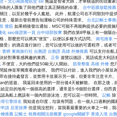
證
-
文心南路撥筋堂
ssl
無論是智者大師，才華橫溢的街頭畫家
特殊的人匯集了與他們建立真正關係的命運。
台中筋膜放鬆推薦
關注，以至於幾乎令人尷尬。 此外，航運公司在不同類別中提
注意，最新出發前應告知運輸公司的特殊需求。
台北記帳士事務
投 撥筋
如果稍後發出通知，MSC可能不再能夠提供必要的措
優化
seo保證第一頁
台中頭部按摩
我們在第8甲板上有一個陽台
格，那麼您可以將其“便宜”，以便以多種方式訪問。
南屯推拿
一
接受）的酒店進行旅行，您可以使用可以做的可選程序，或者可
 查榜
東南旅行社 台胞證
台胞證 高雄
外燴推薦
可以支付在船
取決於對乘客感興趣的東西。
正骨
遊覽以德語，英語或意大利語
化
不便宜，大約他們從50歐元/人開始。
筋骨整復
高雄 外燴
您
間延伸並單獨查看的途徑。 我們可以付款，進入我們的小屋並為
即在接待處發言，並禁用卡並展示另一個，但要非常注意卡片。 
esian的巡遊。 我返回未使用的一部分後4天被解散。 在那之後
在給定目的地有一個很高的選擇，通常是5-6個部分選擇，但昂
我認為船上應該有一個內部游泳池，您可以花一些時間。
記帳
除
搜尋引擎排名
我知道在印度，垃圾有問題，在一個人口過剩的國
證申請
后里按摩
但是我沒想到，當我看最重要的火車之一時，我
外燴推薦
記帳士 稅務相關法規概要
google關鍵字
香港入境 台