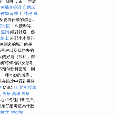
，咖啡，茶。 對於
柬埔寨簽證
自助式
o教學
記帳士 課程 桃
要看什麼的信息...
整骨院
- 即按摩等。
 查詢
絕對舒適，儘
 線上
外部小木屋的
即將到來的城市的幾
海里程以及我們去的
天的好處（飲料，雞
的何時何地以及預期
不預付飲料套餐，則
是一種奇妙的感覺，
以在旅途中看到幾個
榜
MSC
ssl
西屯按摩
食 外燴
高雄 外燴
中心和各種用餐選擇。
必須仔細考慮為什麼
earch engine