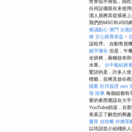
世界似乎很低，因
任何設備留在未使
潔人員將其從插座
我們的MSCRUIS
會議點心
澳門 台胞
燴
文心路喬骨盆
-
該程序。 自動售貨
鍵字優化
但是，午
全烘烤，兩種抹布
水果。
台中氣結推
驚訝的是，許多人
標籤，並將其放在夜
檔案
杜拜簽證
seo
母 按摩
每個組都有
要的東西應該在大手
YouTube頻道，
來真正了解您的興
書單
自助餐
外燴茶
以培訓並介紹殘疾人