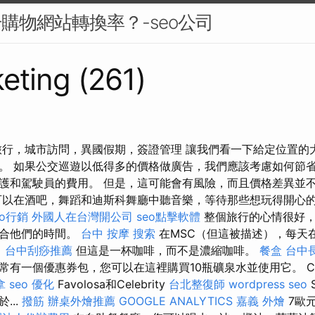
升購物網站轉換率？-seo公司
eting (261)
行旅行，城市訪問，異國假期，簽證管理 讓我們看一下給定位置的
。 如果公交巡遊以低得多的價格做廣告，我們應該考慮如何節省
護和駕駛員的費用。 但是，這可能會有風險，而且價格差異並
可以在酒吧，舞蹈和迪斯科舞廳中聽音樂，等待那些想玩得開心
eo行銷
外國人在台灣開公司
seo點擊軟體
整個旅行的心情很好，
適合他們的時間。
台中 按摩
搜索
在MSC（但這被描述），每天
。
台中刮痧推薦
但這是一杯咖啡，而不是濃縮咖啡。
餐盒
台中
常有一個優惠券包，您可以在這裡購買10瓶礦泉水並使用它。 Co
拿
seo 優化
Favolosa和Celebrity
台北整復師
wordpress seo
S
...
撥筋
辦桌外燴推薦
GOOGLE ANALYTICS
嘉義 外燴
7歐元