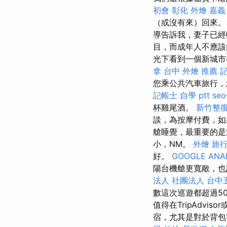
初會
彰化 外燴
嘉義
（或沒有來）回來
導告訴我，妻子已經
目，而成年人不應
光下看到一個新城市
拿
台中 外燴 推薦
您乘公共汽車旅行，
記帳士 自學 ptt
se
杯雞尾酒。
新竹整
談，為按摩付費，如
艙睡覺，最重要的
小，NM。
外燴
旅行
好。
GOOGLE ANA
陽台機艙更寬敞，也
法人 社團法人
台中
數這次巡遊都超過5
值得在TripAdviso
宿，尤其是對於背包