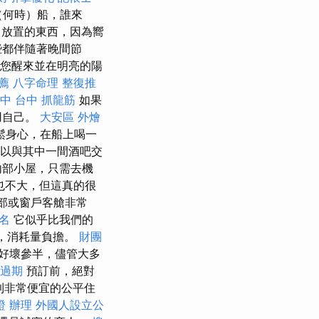
（何時）船，誰來
中放置的東西，因為嚮
些都伴隨著晚間節
您醒來並在明亮的陽
薦
八字命理 整復推
台中
台中 抓龍筋
如果
用自己。
大安區 外燴
鬆身心，在船上喝一
以與其中一間酒吧交
內部小屋，只需去機
也不大，但這真的很
部或窗戶客艙非常
排名
它似乎比我們的
散，消耗量負擔。
財團
好壞參半，儘管大多
過期
預訂前，絕對
到非常便宜的公平住
證 辦理
外國人設立公