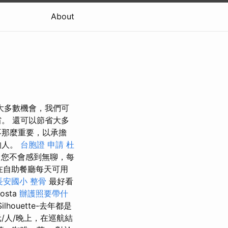
About
大多數機會，我們可
。 還可以節省大多
不那麼重要，以承擔
的人。
台胞證 申請
杜
您不會感到無聊，每
在自助餐廳每天可用
長安國小 整骨
最好看
sta
辦護照要帶什
ilhouette-去年都是
/人/晚上，在巡航結