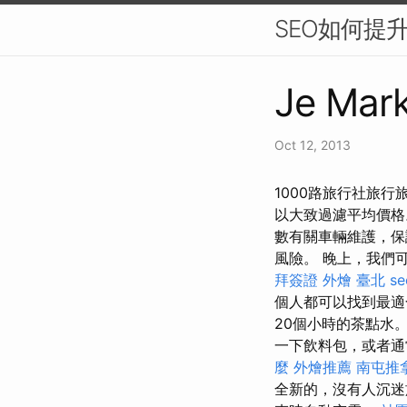
SEO如何提
Je Mark
Oct 12, 2013
1000路旅行社旅
以大致過濾平均價格
數有關車輛維護，保
風險。 晚上，我們
拜簽證
外燴 臺北
s
個人都可以找到最
20個小時的茶點水
一下飲料包，或者通
麼
外燴推薦
南屯推
全新的，沒有人沉迷於