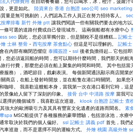
團法人代辦費用
在自助餐餐廳，您可以喝水，冰，橙汁，菠蘿汁等
來說，更是如此。
陸資來台
香港 台胞證
seo公司
seo marketing
質量是無可挑剔的，人們認為工作人員正在努力招待客人。
se
式按摩排毒
新竹 外燴 ptt
讓我們閱讀一些有關我們要去的地方以及
一條可選的道路付費或自己發現城市。 這兩個船都有水療中心
ess seo
因此，您必須單獨付款，但是關稅不是很糟糕...
記帳士
外燴
士林 整骨
-
西屯按摩
茶會點心
但這是可以理解的。
記帳士
至會在內部有幽閉恐懼症
泰國簽證
-
ssl
後者負擔得起... 它包括
間，您必須返回船的時間，您可以期待什麼時間，我們那天的航
為旅行付費，那麼您必須在船上聚集的時間和時間。 其中包括當
療服務），酒吧節目，戲劇表演。 每個新聞通訊顯示商店開業
海關商店，在船上發射時開放，並在船隻在港口時關閉。 如果您
和咖啡。 我喜歡這艘船本身，當我第一次在港口看到它時，這
的景像給人留下了深刻的印象。
接骨
台中 中清路 按摩
當我可
以選擇的幾個城市，我喜歡這次巡遊。
klook 台胞證
記帳士 查
es以其強大的歐洲吸引力及其具有豐富文化遺產的道路而聞名。
素
摩spa
MSC船提供了各種服務的豪華體驗，包括游泳池，水療
，通常取決於我們的個人偏好。
ssl
記帳士 講義 pdf
首先，我們
汽車巡遊，而不是選擇不同的運輸方式。
外燴 桃園
高級外燴
s