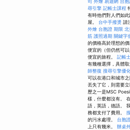
司
外燴
易遊網 台胞
尋引擎
記帳士課程
有時他們對人們如此
屋。
台中手撥燙
請
外燴
台胞證 期限
北
筋
護照過期
關鍵字
的價格高於理想的價
便宜的（但仍然可以
便宜的旅程。
記帳士
有幾種選擇，具體
師整復
搜尋引擎優
可以在港口和城市之
丟失了它，則需要立
歷之一是MSC Po
樣，什麼都沒有。 
語，英語，德語。 
務都支付了費用。
的污水處理。
台胞
上只有幾米。
辦桌