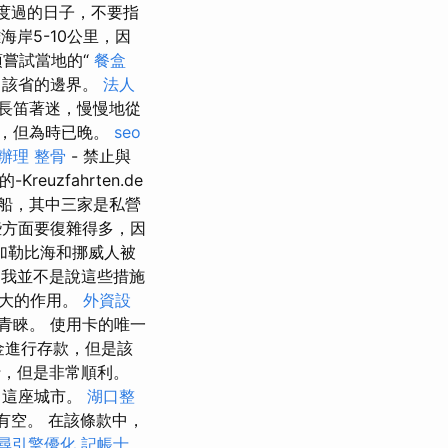
度過的日子，不要指
海岸5-10公里，因
須嘗試當地的“
餐盒
了該省的邊界。
法人
長笛著迷，慢慢地從
，但為時已晚。
seo
 辦理
整骨
- 禁止與
zfahrten.de
船，其中三家是私營
方面要復雜得多，因
加勒比海和挪威人被
我並不是說這些措施
很大的作用。
外資設
青睞。 使用卡的唯一
金進行存款，但是該
，但是非常順利。
了這座城市。
湖口整
）有空。 在該條款中，
尋引擎優化
記帳士