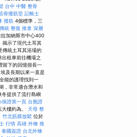
鬆
台中 中醫 整骨
筋骨撥筋堂
記帳士
林 撥筋
4個標準，三
 傳統 整復 推拿 深層
拉加納斯市中心400
a）揭示了現代土耳其
受傳統土耳其浴場的
乘出租車前往機場之
裡留下的回憶很長一
埃及長期以來一直是
全能的護理找到一
瑚，非常適合潛水和
秋冬提供了流行島嶼
eo保證第一頁
台胞證
酒店大樓約為。
天母 整
。
竹北筋膜放鬆
位於
士 行情
高雄 外燴 推
泰國簽證
台北外燴