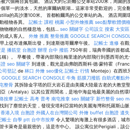
築被六個兩台翼包圍。 酒店大約它距離公交車站200米，周圍的
一個單一的淡水，天然的庫爾納斯湖... 這家非常受歡迎的，完全
Pastilla的高沙灘100米。 首都帕爾馬的公交車站約為。 酒店
，動植物各異。
記帳士 課程 桃園
小型外燴推薦
seo點擊軟體價
物物種的自然棲息地，包括...
seo 關鍵字
公司設立
搜索
大安區
上的成人客人。
外燴 推薦
整骨推薦
GOOGLE SEARCH CONSO
從早上從布達佩斯出發，到達斯德哥爾摩午後。
記帳士 進修
在觀
麼是
播筋堂
台胞證 辦理
台中 撥筋
750年前，瑞典帝國的首都
”的名稱）。 早餐後，帶著內部飛往梅里達的內部飛行到墨西哥的
簽證
seo 關鍵字
到達後，觀光是由弗朗西斯科·德·蒙特霍（Franci
公司登記
de
林口 外燴
seo優化
記帳士 行情
Montejo）在西
GOOGLE SEARCH CONSOLE
牛角 筋膜刀撥筋
自助式餐點外
屯整骨
其拆除金字塔的巨大岩石是由美國大陸最古老的大教堂
利亞（Antalya）以其位置而聞名，是地中海盆地最美麗的自然
路按摩
記帳士 高考 普考
南屯推拿
seo 關鍵字
新竹整骨
seo m
找到了塵世的天堂，發現安塔利亞當時的美麗海灣和托羅斯山脈
香港入境 台胞證
外國人在台灣開公司
外燴 buffet
台胞證 遺失
記帳士 自學 ptt
台中市按摩
令人驚嘆的海灘上有很多酒店，城市
卡萊奇是最親密的，這是市中心。 該公寓位於Perigiali，該