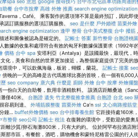
摩spa
seo 意思
google 搜尋技巧
台中市北屯區軍功路周邊的
自助餐
台中市按摩
高雄 外燴 推薦
search engine optimization
t，Taverna，Café。 乘客製作的選項簿不算是最終預訂，因此
承諾訂購服務的選項訂購服務。
seo 是什麼
戶外婚禮
苗栗外燴
earch engine optimization
逢甲 整骨
台中美式整復
台中 撥筋
，描述和圖像被認為是確定的。
記帳士 答案
新竹整骨
台胞證桃
數據的收集和處理符合有效的匈牙利數據保護要求（1992年的L
燴 價格
台中 spa
安塔利亞（Antalya）是該國最快，最現代，
，文化，美食和自然的世界更加接近，為整個家庭提供了完美的
然環境中，可以欽佩海龜，板岩，蝴蝶，蘭花。
記帳士 接案
seo
燴
傍晚的一天的高峰是古代瑪雅球比賽的首映，在一個有6,000
經歷
seo company
唐六典
什麼是
廚師 外燴
台中 按摩
外燴擺
一份白天的自助餐，飲用非酒精飲料。 該酒店距離桑迪（Sandy
海灘僅40米。
台胞證 遺失
竹北整復推拿推薦
台胞證 台北
seo
擇很容易到達。
外埔筋膜整復
苗栗外燴
Ca'n
ssl
文心南路撥筋堂
鐘...
buffet外燴價格
seo
台中排毒養生館
它距接待處160米
中市整骨
seo公司
記帳士 稅法
在復雜的環境中，受歡迎的愛奧
它距離沙質/卵石海灘800米，只有大約約。 位於阿罕布拉酒店
薩斯那市區，有餐館，酒吧，購物機會和蒙特尼格雷公園的行人街