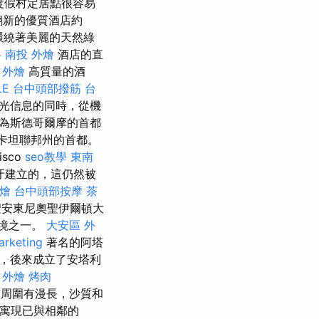
度假村定居點很容易
翻新的優質酒店約
周圍環繞著美麗的天然綠
格
南投 外燴
酒店的直
 外燴
高質量的酒
LE
台中頭部撥筋
台
光信息的同時，從機
成為斯德哥爾摩的首都
尤卡坦聯邦州的首都。
sco
seo教學
東南
班牙建立的，這仍然被
燴
台中頭部按摩
茶
聖安東尼奧聖伊爾頓大
環境之一。
大安區 外
arketing
著名的阿塔
，後來成立了安塔利
外燴 烤肉
周圍有漫長，沙質和
公寓現已與相鄰的