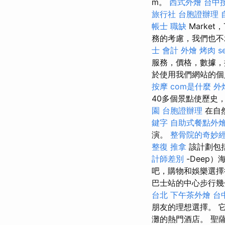
m。
西式外燴
台中按
旅行社
台胞證辦理
帳士 職缺
Marke
務的考慮，我們也不
士 會計
外燴 烤肉
s
服務，價格，數據
於使用我們網站的個人
按摩
com是什麼
外
40多個景點使歷史
園
台胞證辦理
在自
鍵字
自助式餐點外
演。
整骨院的奇妙
整復 推拿
該計劃包括
計師差別
-Deep）
吧，購物和娛樂選
巴士站的中心步行幾分
台北
下午茶外燴
台
朋友的理想選擇。 
灘的熱門酒店。 聖