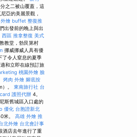
分之二被山覆蓋，這
瓦尼亞的美麗景觀，
外燴 buffet
整復推
們出發前的晚上與出
 西區 推拿整復
美式
木教教堂，勃艮第村
rm
挪威挪威人具有優
下了令人窒息的夏季
舒適和立即在線預訂旅
rketing
桃園外燴
臉
。
烤肉 外燴
腳底按
m）。
東南旅行社 台
card
護照代辦
4。
威尼斯舊城區入口處的
eo 優化
台胞證新北
50米。
高雄 外燴 推
台北外燴
台北會計事
 該酒店去年進行了重