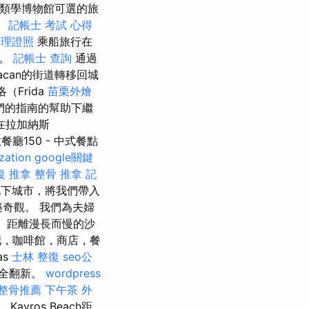
人類學博物館可選的旅
。
記帳士 考試 心得
調理證照
乘船旅行在
境。
記帳士 查詢
通過
oacan的街道轉移回城
（Frida
苗栗外燴
我們的指南的幫助下繼
在拉加納斯
廳150 - 中式餐點
zation
google關鍵
復 推拿
整骨 推拿
記
和地下城市，將我們帶入
築奇觀。 我們為夫婦
為。 距離漫長而慢的沙
吧，咖啡館，商店，餐
as
士林 整復
seo公
完全翻新。
wordpress
整骨推薦
下午茶 外
avros Beach距