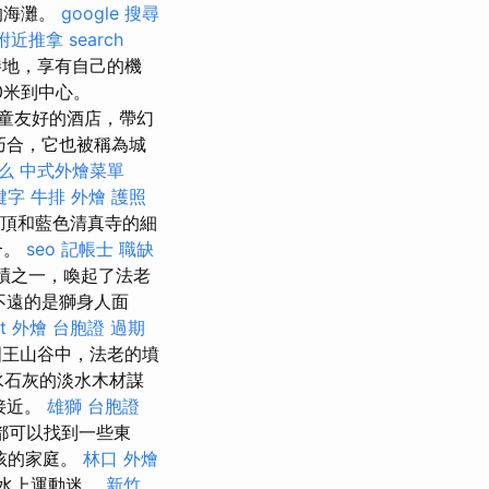
的海灘。
google 搜尋
附近推拿
search
地，享有自己的機
0米到中心。
 兒童友好的酒店，帶幻
巧合，它也被稱為城
什么
中式外燴菜單
關鍵字
牛排 外燴
護照
大圓頂和藍色清真寺的細
合。
seo
記帳士 職缺
古蹟之一，喚起了法老
不遠的是獅身人面
et 外燴
台胞證 過期
國王山谷中，法老的墳
水石灰的淡水木材謀
接近。
雄獅 台胞證
都可以找到一些東
孩的家庭。
林口 外燴
和水上運動迷。
新竹