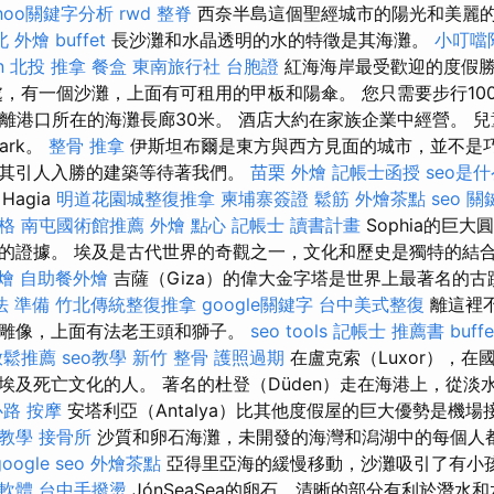
ahoo關鍵字分析
rwd
整脊
西奈半島這個聖經城市的陽光和美麗
北
外燴 buffet
長沙灘和水晶透明的水的特徵是其海灘。
小叮噹
n
北投 推拿
餐盒
東南旅行社 台胞證
紅海海岸最受歡迎的度假勝
處，有一個沙灘，上面有可租用的甲板和陽傘。 您只需要步行10
大約它距離港口所在的海灘長廊30米。 酒店大約在家族企業中經營。
ark。
整骨 推拿
伊斯坦布爾是東方與西方見面的城市，並不是
其引人入勝的建築等待著我們。
苗栗 外燴
記帳士函授
seo是
Hagia
明道花園城整復推拿
柬埔寨簽證
鬆筋
外燴茶點
seo 
價格
南屯國術館推薦
外燴 點心
記帳士 讀書計畫
Sophia的巨
的證據。 埃及是古代世界的奇觀之一，文化和歷史是獨特的結
燴
自助餐外燴
吉薩（Giza）的偉大金字塔是世界上最著名的
法 準備
竹北傳統整復推拿
google關鍵字
台中美式整復
離這裡
雕像，上面有法老王頭和獅子。
seo tools
記帳士 推薦書
buff
放鬆推薦
seo教學
新竹 整骨
護照過期
在盧克索（Luxor），在
埃及死亡文化的人。 著名的杜登（Düden）走在海港上，從淡
路 按摩
安塔利亞（Antalya）比其他度假屋的巨大優勢是機場
o教學
接骨所
沙質和卵石海灘，未開發的海灣和潟湖中的每個人
google seo
外燴茶點
亞得里亞海的緩慢移動，沙灘吸引了有小
擊軟體
台中手撥燙
JónSeaSea的卵石，清晰的部分有利於潛水