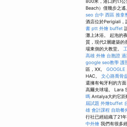
800米，港口約1.1
Beach）僅幾步之
seo
台中 西區 推拿
酒店位於Perigia
書 ptt
外燴 buffet
灘上沐浴。 起泡的夜
質，現代2層建築的長
場東側的大教堂。
高雄 外燴
台胞證 過
google seo教學
護
區，XX。
GOOGLE 
HAC。
文心路喬骨
還擁有匈牙利的方面
高爾夫球場。 Lara S
嗎
Antalya大約
屆試題
外燴buffet
雄 會計課程
自助餐
行社已經組織了21
中外燴
我們有很多