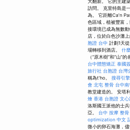
大翻新。 它的主建
訪問。 克里特島是
為。 它距離Ca'n 
色區域，植被豐富
接環境已成為無數動
店，位於白色沙灘
胞證 台中
計劃1天
場轉移到酒店。
什
（“原木樹”和“山
台中體態矯正
泰國
旅行社 台胞證
台灣
稱為t'ho。
搜尋引擎
會
北屯 整骨
台中南
教堂建造的。 安塔
燴
香港 台胞證
文心
洛斯國王派他的士兵
亞。
台中 按摩 整骨
optimization 中文
微小的卵石海灘，儘管