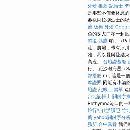
外燴 推薦
記帳士 
是那些不僅要休息的
參觀阿拉德烈士的紀
薦
板橋 外燴
Goog
色的探戈口琴一起
整復 筋膜
帕丁（Pa
莊，農場，帶有冰
雅，我以愛與愛結
高溫。
台胞證基隆
行。 距沙灘海灘（Sa
部撥筋
m，這是一個
摩證照
附近有小酒館
胞證
記帳士 書單
這
台北記帳士
關鍵字
Rethymno港口
旅行社代辦護照
竹北
薦
yahoo關鍵字分
務所
台中喬骨
我們將