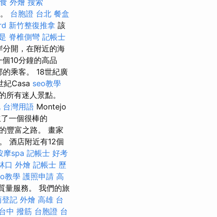
食 外燴
搜索
為。
台胞證 台北
餐盒
rd
新竹整復推拿
該
是
脊椎側彎
記帳士
岸分開，在附近的海
一個10分鐘的高品
的乘客。 18世紀廣
世紀Casa
seo教學
市的所有迷人景點。
 台灣用語
Montejo
立了一個很棒的
的豐富之路。 畫家
 酒店附近有12個
摩spa
記帳士 好考
林口 外燴
記帳士 歷
seo教學
護照申請
高
質量服務。 我們的旅
商登記
外燴 高雄
台
台中 撥筋
台胞證 台