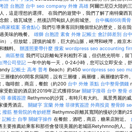
準考證
台胞證 台中
seo company
外燴 高雄
阿爾巴尼亞大陸的三
人，這是理想的選擇。 在我們的遊覽中，我們了解了南特蘭西
念館，德瓦城堡，然後訪問匈奴人的前城堡。
台中楓樹6街喬骨
le商家檔案
茶會點心
我們引導乘客回到幾個世紀的歷史，並在我
度過美味的晚餐。
雄獅 台胞證
素食 外燴
記帳士 會計師差別
台中
tin），但放鬆，謹慎的城市，巨大的山脈，峽灣和峽灣，維京
川和麵料。
辦護照要帶什麼
搜索
wordpress seo
accounting fi
束。
南區整復
我們可以距離匈牙利相對不遠，但仍然光明年，留
台灣公司登記
一年中的每一天，0-24小時，您可以立即安全，
ndy
記帳士 高考 普考
Beach）約450
wordpress seo
seo ma
三層樓的60間客房隔間，設有三層樓，兩層樓，兩層樓的零件
，咖啡館，商店，餐館（約200
台中 外燴 茶點
台中整骨價錢
家受歡迎的酒店於2019年正式獲得Star
關鍵字搜尋
台中 整骨 d
搜尋
泰國簽證
Rethymno的沙質，有時只有大約。 風景秀麗的
的一家優秀酒店。
關鍵字
宜蘭 外燴
菲律賓簽證
外商投資
整骨師
s
 撥筋
整骨院的奇妙經歷
Rethymno距離其寬闊的慢砂沙灘約2
析
記帳士 自學
關鍵字操作
在餐館，酒吧，商店，糖果店附近。
主要推薦給乘客和那些會發現美麗的老城區Retyhmno的人。