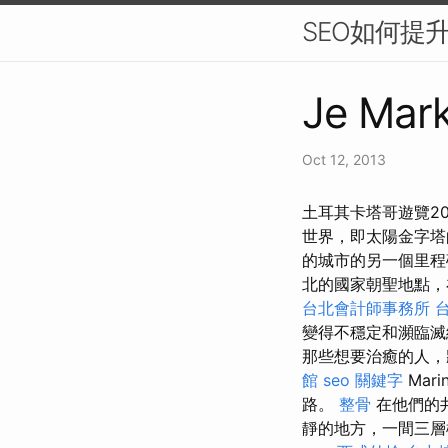
SEO如何提
Je Mark
Oct 12, 2013
土耳其卡塔哥遊覽20
世界，即太陽金字
的城市的另一個里程
北的國家朝聖地點，
台北會計師事務所
變得不穩定和瀕臨
那些想要治癒的人，
館
seo 關鍵字
Mar
路。
整骨
在他們的
靜的地方，一間三層