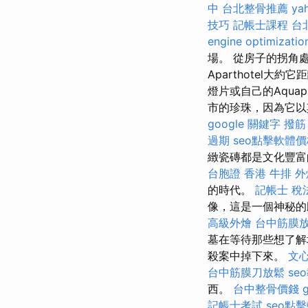
中
台北整骨推薦
y
技巧
記帳士課程 台
engine optimizatio
場。 從房子的拐角
Aparthotel
燈片或自己的Aquap
市的珍珠，因為它以
google 關鍵字
撥筋
過期
seo點擊軟體
緻瓷磚都是文化豐富
台胞證 香港
牛排 外
的時代。
記帳士 稅
像，這是一個神秘的
高級外燴
台中筋膜
墓在等待那些想了解
殺案中掉下來。
文心
台中筋膜刀放鬆
se
西。
台中整骨價錢
記帳士考試
seo點