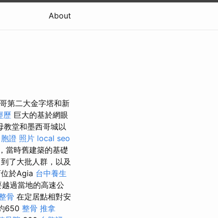
About
西哥第二大金字塔和新
經歷
巨大的基於網眼
母教堂和墨西哥城以
台胞證 照片
local seo
，當時舊建築的基礎
，到了大批人群，以及
位於Agia
台中養生
需要越過當地的高速公
整骨
在定居點相對安
650
整骨 推拿