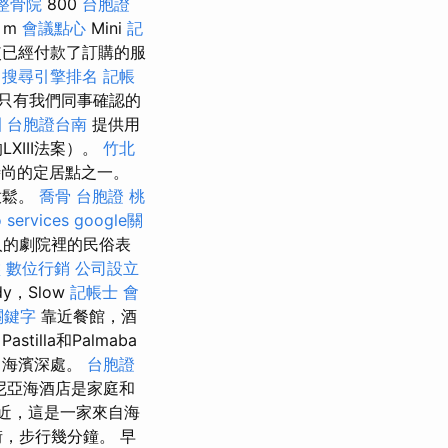
整骨院
800
台胞證
m
會議點心
Mini
記
即使已經付款了訂購的服
搜尋引擎排名
記帳
只有我們同事確認的
園
台胞證台南
提供用
XIII法案）。
竹北
時尚的定居點之一。
放鬆。
喬骨
台胞證 桃
 services
google關
人的劇院裡的民俗表
盤
數位行銷
公司設立
，Slow
記帳士 會
 關鍵字
靠近餐館，酒
Pastilla和Palmaba
，海濱深處。
台胞證
尼亞海酒店是家庭和
附近，這是一家來自海
，步行幾分鐘。 早