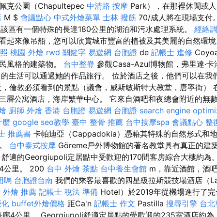
公園（Chapultepec
中清路 按摩
Park），在那裡休閒或
店
M $
會議點心
中式外燴菜單
士林 撥筋
70/成人將在現場支付
co區，該區有一個特殊的長達180公里的湖泊和污水處理系統。
經絡
看起來像吊船，您可以欣賞城市豐富的植被及其美麗的自然環
照
桃園 外燴
rwd
關鍵字
易遊網 台胞證
de
記帳士 進修
Coy
殖民風格的建築物。
台中整脊
參觀Casa-Azul博物館，弗里達·卡洛
o）的生活可以通過她的作品旅行。 位於酒店之後，他們可以在
天，倫敦必須看到的景點（議會，威斯敏斯特大教堂，唐寧街） 
流行三層公寓酒店，海岸繁華中心。 它來自酒吧和夜總會附近的無數餐
燴
廚師 外燴
香港 台胞證
易遊網 台胞證
search engine optimi
什麼
google seo教學
臺中 整骨 推薦
台中按摩spa
會議點心
整
士 推薦書
卡帕迪亞（Cappadokia）憑藉其特殊的自然形式
界。
台中泰式按摩
Göreme戶外博物館的著名教堂具有真正的建
舒適的Georgiupoli定居點中受歡迎的170間客房綜合大樓約
公里。 200
台中 外燴 茶點
台中養生會館
m，靠近酒館，酒
用嗎
台胞證台南
我們的乘客最喜歡的四星級拉斯競技場酒店（L
 外燴 推薦
記帳士 稅法 準備
Hotel）於2019年從機場進行了
優化
buffet外燴價格
距Ca'n
記帳士 作文
Pastilla
搜尋引擎
台北
廊4公里。 Georgiupoli舒適定居點的受歡迎的235室酒店約為。 K