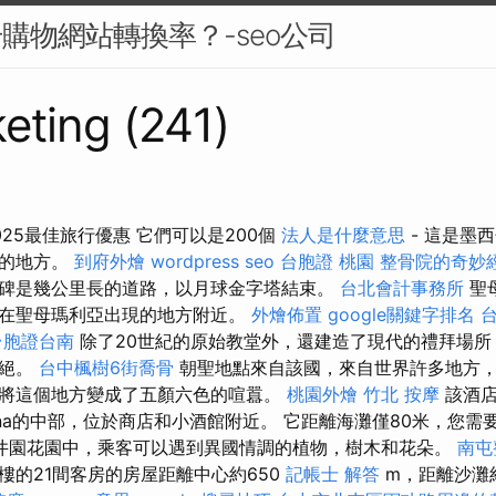
升購物網站轉換率？-seo公司
eting (241)
25最佳旅行優惠 它們可以是200個
法人是什麼意思
- 這是墨
塔的地方。
到府外燴
wordpress seo
台胞證 桃園
整骨院的奇妙
碑是幾公里長的道路，以月球金字塔結束。
台北會計事務所
聖
在聖母瑪利亞出現的地方附近。
外燴佈置
google關鍵字排名
台胞證台南
除了20世紀的原始教堂外，還建造了現代的禮拜場所
滅絕。
台中楓樹6街喬骨
朝聖地點來自該國，來自世界許多地方
將這個地方變成了五顏六色的喧囂。
桃園外燴
竹北 按摩
該酒店
ina的中部，位於商店和小酒館附近。 它距離海灘僅80米，您
井園花園中，乘客可以遇到異國情調的植物，樹木和花朵。
南屯
樓的21間客房的房屋距離中心約650
記帳士 解答
m，距離沙灘約