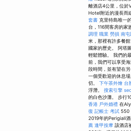
離酒店4公里，位於Vant
Hotel附近的漫長
套書
克里特島唯一
台，116間客房的
調理 職業 勞損 南
米，那裡有許多餐館
國家的歷史。 阿塔
輕鬆體驗。 我們的最
前，我們可以享受
段時間，並有望在另
一個受歡迎的休息場
切。
下午茶外燴
台
浮潛。
搜索引擎
se
的白色沙灘。 步行1
香港
戶外婚禮
在Al
復
記帳士 考試
550
2019年的Perig
薦
逢甲按摩
該酒店