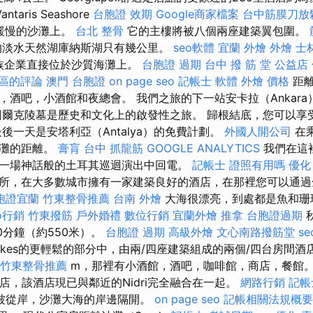
aris Seashore
台胞證 效期
Google商家檔案
台中筋膜刀放
而緩慢的沙灘上。
台北 整骨
它的主樓將被八個兩座建築翼包圍。
的淡水天然湖庫納斯湖只有幾公里。
seo軟體
宜蘭 外燴
外燴
士
家族企業直接位於沙質海灘上。
台胞證 過期
台中 撥 筋 堂 公益店
屯區的評論
澳門 台胞證
on page seo
記帳士 軟體
外燴 價格
距離
，酒吧，小酒館和夜總會。 我們之旅的下一站安卡拉（Ankar
圖爾克陵墓是歷史和文化上的啟發性之旅。 歸根結底，您可以享
後一天是安塔利亞（Antalya）的免費計劃。
外國人開公司
在
海灘的距離。
膏肓
台中 抓龍筋
GOOGLE ANALYTICS
我們在這
一場神話般的土耳其巡迴演出中回電。
記帳士 證照有用嗎
優化
所，在大多數城市擁有一家建築良好的酒店，在那裡您可以通過
胞證宜蘭
竹東整骨推薦
台南 外燴
大海很漂亮，到處都是魚和珊
o行銷
竹東撥筋
戶外婚禮
數位行銷
宜蘭外燴
推拿
台胞證過期
0分鐘（約550米）。
台胞證 過期
高級外燴
文心南路撥筋堂
s
ykes的更輕鬆的部分中，由兩/四座建築組成的兩個/四台房間
竹東整骨推薦
m，那裡有小酒館，酒吧，咖啡館，商店，餐館
iali酒店，該酒店現已與鄰近的Nidri完全融合在一起。
網路行銷
記帳
被從岸，沙灘大海的岸邊隔開。
on page seo
記帳相關法規概要