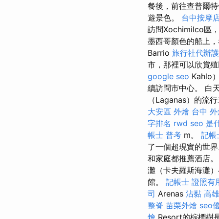
餐後，前往查普爾特佩克
遊景色。
台中按摩
訪問Xochimil
墨西哥顏色的船上，
Barrio
旅行社代辦護
市，那裡可以欣賞
google seo
Kahl
續訪問市中心。 白
（Laganas）的
大安區 外燴
台中 外
字排名
rwd
seo 是
帳士 普考
m。
記帳
了一個超現實的世
和家庭都推薦酒店。 
灘（卡夫羅斯海灘）4
館。
記帳士 證照有
司
Arenas
沾黏
高雄
整脊
苗栗外燴
seo
燴
Resort的棕櫚樹長