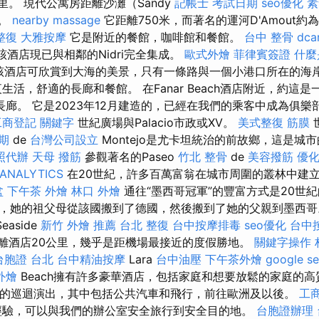
公里。 現代公寓房距離沙灘（Sandy
記帳士 考試日期
seo優化
素
遙。
nearby massage
它距離750米，而著名的運河D'Amout約
整復
大雅按摩
它是附近的餐館，咖啡館和餐館。
台中 整骨 dca
li，該酒店現已與相鄰的Nidri完全集成。
歐式外燴
菲律賓簽證
什麼
該酒店可欣賞到大海的美景，只有一條路與一個小港口所在的海
生活，舒適的長廊和餐館。 在Fanar Beach酒店附近，約這是
廊。 它是2023年12月建造的，已經在我們的乘客中成為俱樂部
工商登記
關鍵字
世紀廣場與Palacio市政或XV。
美式整復 筋膜
期
de
台灣公司設立
Montejo是尤卡坦統治的前故鄉，這是城
照代辦
天母 撥筋
參觀著名的Paseo
竹北 整骨
de
美容撥筋
優化
ANALYTICS
在20世紀，許多百萬富翁在城市周圍的叢林中建
盆
下午茶 外燴
林口 外燴
通往“墨西哥冠軍”的豐富方式是20世紀
，她的祖父母從該國搬到了德國，然後搬到了她的父親到墨西哥。
easide
新竹 外燴 推薦
台北 整復
台中按摩排毒
seo優化
台中按
它距離酒店20公里，幾乎是距機場最接近的度假勝地。
關鍵字操作
台胞證 台北
台中精油按摩
Lara
台中油壓
下午茶外燴
google 
外燴
Beach擁有許多豪華酒店，包括家庭和想要放鬆的家庭的高
年的巡迴演出，其中包括公共汽車和飛行，前往歐洲及以後。
工
經驗，可以與我們的辦公室安全旅行到安全目的地。
台胞證辦理