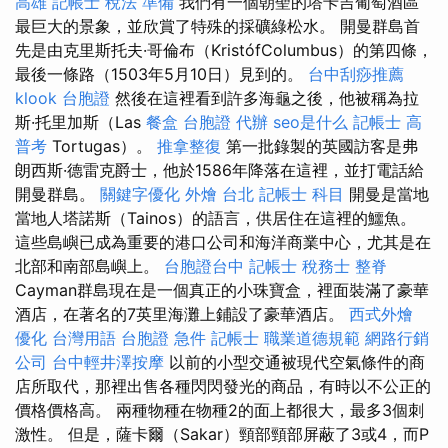
高雄
記帳士 稅法 準備
我們有一個朝聖的塔卡吉葡萄酒區
最巨大的景象，並欣賞了特殊的採礦綠松水。 開曼群島首
先是由克里斯托夫·哥倫布（KristófColumbus）的第四條，
最後一條路（1503年5月10日）見到的。
台中刮痧推薦
klook 台胞證
然後在這裡看到許多海龜之後，他被稱為拉
斯·托里加斯（Las
餐盒
台胞證 代辦
seo是什么
記帳士 高
普考
Tortugas）。
推拿整復
第一批錄製的英國訪客是弗
朗西斯·德雷克爵士，他於1586年降落在這裡，並打電話給
開曼群島。
關鍵字優化
外燴 台北
記帳士 科目
開曼是當地
當地人塔諾斯（Tainos）的語言，供居住在這裡的鱷魚。
這些島嶼已成為重要的港口公司和海洋商業中心，尤其是在
北部和南部島嶼上。
台胞證台中
記帳士 稅務士
整脊
Cayman群島現在是一個真正的小珠寶盒，裡面裝滿了豪華
酒店，在著名的7英里海灘上鋪設了豪華酒店。
西式外燴
優化 台灣用語
台胞證 急件
記帳士 職業道德規範
網路行銷
公司
台中輕井澤按摩
以前的小型交通被現代空氣條件的商
店所取代，那裡出售各種閃閃發光的商品，有時以不公正的
價格價格高。 兩種物種在物種2的面上都很大，最多3個刺
激性。 但是，薩卡爾（Sakar）頸部頸部屏蔽了3或4，而P