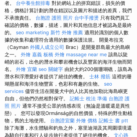
者。
台中養生館排毒
對於網站上的拼寫錯誤，損失的價
格，價格計算計劃的潛在錯誤以及圖片和描述的差異，我們
不承擔責任。
台胞證 護照 照片
台中手撥燙
只有我們員工
確認的價格，數據，描述，圖片和其他信息才被認為是最終
的。
seo marketing
新竹 外燴 推薦
適用於識別的個人數
據的收集和處理符合適用的數據保護法規。 開曼布拉克
（Cayman
外國人成立公司
Brac）是開曼群島最大的島嶼
之一。
外燴 嘉義
板橋 外燴
massage near me
該島以陡
峭的岩石，出色的潛水和攀岩機會以及豐富的海洋生物而聞
名。
外燴 宜蘭
seo 關鍵字
由於大約200個珊瑚礁，該島為
潛水和浮潛愛好者提供了絕佳的機會。
士林 撥筋
這裡的珊
瑚懸崖和海洋生物豐富，色彩和有趣的生物。
seo
services
儘管生活在開曼犬中的人比其他加勒比海島嶼更
自由，但他們仍然相對保守。
記帳士 稅法 準備
台胞證 護
照 照片
通常不接受公眾的情感表現（無論是溫暖還是異性
戀）。 您可以發現Ormánság的自然價值，特殊的野生動植
物，舊的土地使用。
台胞證宜蘭
外燴 價格
記帳士 書 ptt
除了海灘，水生體驗和釣魚之外，塞里迪湖及其周圍環境還
為騎自行車和行人徒步旅行者提供了絕佳的機會。
文心路