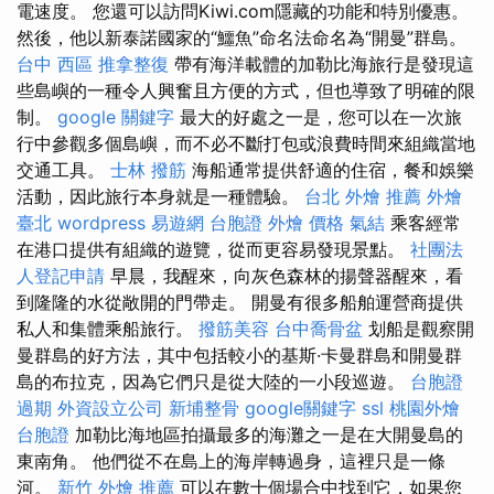
電速度。 您還可以訪問Kiwi.com隱藏的功能和特別優惠。
然後，他以新泰諾國家的“鱷魚”命名法命名為“開曼”群島。
台中 西區 推拿整復
帶有海洋載體的加勒比海旅行是發現這
些島嶼的一種令人興奮且方便的方式，但也導致了明確的限
制。
google 關鍵字
最大的好處之一是，您可以在一次旅
行中參觀多個島嶼，而不必不斷打包或浪費時間來組織當地
交通工具。
士林 撥筋
海船通常提供舒適的住宿，餐和娛樂
活動，因此旅行本身就是一種體驗。
台北 外燴 推薦
外燴
臺北
wordpress
易遊網 台胞證
外燴 價格
氣結
乘客經常
在港口提供有組織的遊覽，從而更容易發現景點。
社團法
人登記申請
早晨，我醒來，向灰色森林的揚聲器醒來，看
到隆隆的水從敞開的門帶走。 開曼有很多船舶運營商提供
私人和集體乘船旅行。
撥筋美容
台中喬骨盆
划船是觀察開
曼群島的好方法，其中包括較小的基斯·卡曼群島和開曼群
島的布拉克，因為它們只是從大陸的一小段巡遊。
台胞證
過期
外資設立公司
新埔整骨
google關鍵字
ssl
桃園外燴
台胞證
加勒比海地區拍攝最多的海灘之一是在大開曼島的
東南角。 他們從不在島上的海岸轉過身，這裡只是一條
河。
新竹 外燴 推薦
可以在數十個場合中找到它，如果您