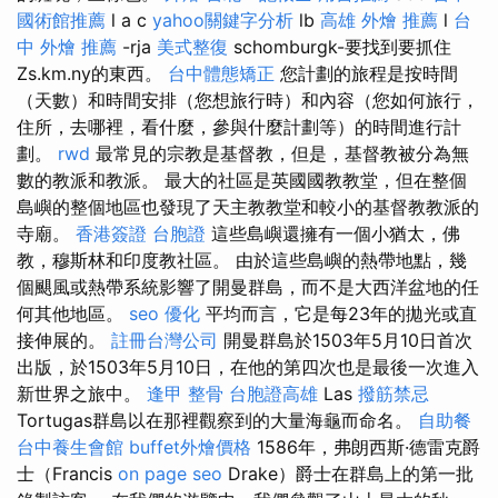
國術館推薦
l a c
yahoo關鍵字分析
lb
高雄 外燴 推薦
l
台
中 外燴 推薦
-rja
美式整復
schomburgk-要找到要抓住
Zs.km.ny的東西。
台中體態矯正
您計劃的旅程是按時間
（天數）和時間安排（您想旅行時）和內容（您如何旅行，
住所，去哪裡，看什麼，參與什麼計劃等）的時間進行計
劃。
rwd
最常見的宗教是基督教，但是，基督教被分為無
數的教派和教派。 最大的社區是英國國教教堂，但在整個
島嶼的整個地區也發現了天主教教堂和較小的基督教教派的
寺廟。
香港簽證 台胞證
這些島嶼還擁有一個小猶太，佛
教，穆斯林和印度教社區。 由於這些島嶼的熱帶地點，幾
個颶風或熱帶系統影響了開曼群島，而不是大西洋盆地的任
何其他地區。
seo 優化
平均而言，它是每23年的拋光或直
接伸展的。
註冊台灣公司
開曼群島於1503年5月10日首次
出版，於1503年5月10日，在他的第四次也是最後一次進入
新世界之旅中。
逢甲 整骨
台胞證高雄
Las
撥筋禁忌
Tortugas群島以在那裡觀察到的大量海龜而命名。
自助餐
台中養生會館
buffet外燴價格
1586年，弗朗西斯·德雷克爵
士（Francis
on page seo
Drake）爵士在群島上的第一批