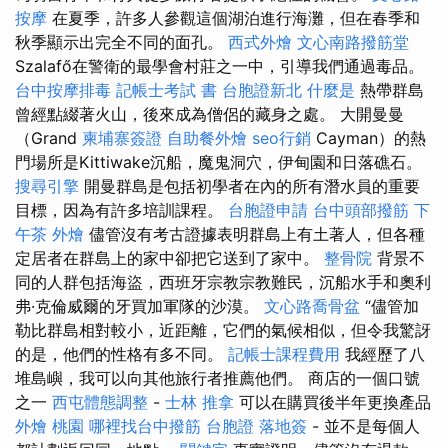
按摩
在夏季，許多人參觀這個湖泊進行海灘，但在春季和
秋季顯示出完全不同的面孔。
西式外燴
文心南路撥筋堂
Szalafő在警衛的最學會村莊之一中，引導我們通過毒品。
台中按摩排毒
記帳士考試 書
台胞證新北
什麼是
熱帶群島
曾經點綴著火山，後來成為僧侶的藏身之處。 大開曼曼
（Grand
柬埔寨簽證
自助餐外燴
seo行銷
Cayman）的熱
門場所是Kittiwake沉船，魔鬼洞穴，伊甸園和日落礁石。
搜尋引擎
開曼群島是包括初學者在內的所有潛水員的重要
目標，因為有許多培訓課程。
台胞證申請
台中頭部撥筋
下
午茶 外燴
儘管沒有考古證據表明群島上有土著人，但各種
定居者在群島上的家中卻把它送到了家中。
整骨院
背景不
同的人群包括海盜，西班牙宗教宗教難民，沉船水手和奧利
弗·克倫威爾的牙買加軍隊的沙漠。
文心路喬骨盆
“儘管加
勒比群島相對較小，近距離，它們的氣候相似，但令我驚訝
的是，他們的性格有多不同。
記帳士課程費用
我經歷了八
堆島嶼，我可以向其他旅行者推薦他們。 商店的一個口號
之一
西屯體態調整
-
士林 推拿
可以在購買後半年更換產品
外燴 桃園
哪裡找台中撥筋
台胞證 落地簽
- 並不是每個人