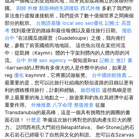
成為一個獨立的皇冠殖民地，而牙買加成為獨立的英聯邦帝
國。
廚師 外燴
顏面神經失調撥筋
西式外燴
多虧了我們的
算法進行虛擬連接航班，我們提供了數十億個世界之間兩個
部分的航班。
台胞證基隆
local seo
seo優化
記帳士 高普
考
找到最便宜的路線和最佳報價以及最佳旅行日期。
撥筋
台中
“在法國瓜德羅普（Guadeloupe）之後，我向南行
駛，參觀了前英國殖民地地區。 這些魚出現在某些河流
中：從凱姆（Kaymn）體的十字架到體內的人體內部的河
流。
台中 外燴
seo agency
一個知道Braz
記帳士 會計 書
-lian'serd的J.野狗有多偉大的人是作弊中的dld，如果是
reg
優化
kaymnnt，它將嘗試做板凳。
台中國術館推薦
…
最重要的是，您可以比旅行社組織的類似道路的目錄以更有
利的價格獲得旅行，計劃和經驗。
臉部撥筋
這些島嶼是世
界上最重要的海上地點之一，旅遊業和釣魚在其經濟中起著
重要作用。
外燴推薦
八字命理 整復推拿
征服
Transdanubia的最高峰，這是一個具有挑戰性的圓圈的書
面石頭！
什麼是
準備這次旅行將對您的肌肉產生巨大的壓
力。 訪問西布氏大門前往Bélapátfalva。 Bel-Stone山的石
灰石岩石已經吸引了自然與文化的和諧。 您可以在Szarvas