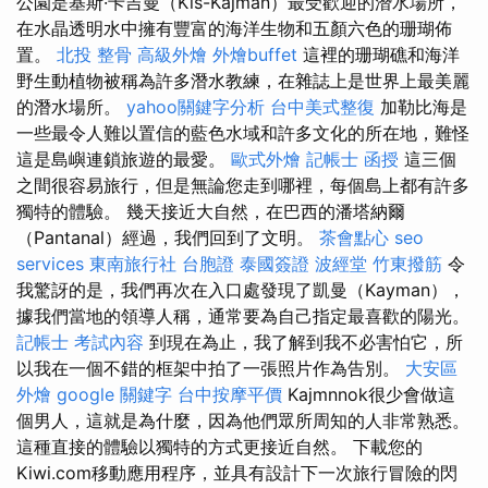
公園是基斯·卡吉曼（Kis-Kajman）最受歡迎的潛水場所，
在水晶透明水中擁有豐富的海洋生物和五顏六色的珊瑚佈
置。
北投 整骨
高級外燴
外燴buffet
這裡的珊瑚礁和海洋
野生動植物被稱為許多潛水教練，在雜誌上是世界上最美麗
的潛水場所。
yahoo關鍵字分析
台中美式整復
加勒比海是
一些最令人難以置信的藍色水域和許多文化的所在地，難怪
這是島嶼連鎖旅遊的最愛。
歐式外燴
記帳士 函授
這三個
之間很容易旅行，但是無論您走到哪裡，每個島上都有許多
獨特的體驗。 幾天接近大自然，在巴西的潘塔納爾
（Pantanal）經過，我們回到了文明。
茶會點心
seo
services
東南旅行社 台胞證
泰國簽證
波經堂
竹東撥筋
令
我驚訝的是，我們再次在入口處發現了凱曼（Kayman），
據我們當地的領導人稱，通常要為自己指定最喜歡的陽光。
記帳士 考試內容
到現在為止，我了解到我不必害怕它，所
以我在一個不錯的框架中拍了一張照片作為告別。
大安區
外燴
google 關鍵字
台中按摩平價
Kajmnnok很少會做這
個男人，這就是為什麼，因為他們眾所周知的人非常熟悉。
這種直接的體驗以獨特的方式更接近自然。 下載您的
Kiwi.com移動應用程序，並具有設計下一次旅行冒險的閃