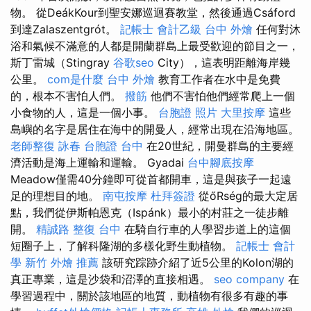
物。 從DeákKour到聖安娜巡迴賽教堂，然後通過Csáford
到達Zalaszentgrót。
記帳士 會計乙級
台中 外燴
任何對沐
浴和氣候不滿意的人都是開蘭群島上最受歡迎的節目之一，
斯丁雷城（Stingray
谷歌seo
City），這表明距離海岸幾
公里。
com是什麼
台中 外燴
教育工作者在水中是免費
的，根本不害怕人們。
撥筋
他們不害怕他們經常爬上一個
小食物的人，這是一個小事。
台胞證 照片
大里按摩
這些
島嶼的名字是居住在海中的開曼人，經常出現在沿海地區。
老師整復 詠春
台胞證 台中
在20世紀，開曼群島的主要經
濟活動是海上運輸和運輸。 Gyadai
台中腳底按摩
Meadow僅需40分鐘即可從首都開車，這是與孩子一起遠
足的理想目的地。
南屯按摩
杜拜簽證
從őRség的最大定居
點，我們從伊斯帕恩克（Ispánk）最小的村莊之一徒步離
開。
精誠路 整復 台中
在騎自行車的人學習步道上的這個
短圈子上，了解科隆湖的多樣化野生動植物。
記帳士 會計
學
新竹 外燴 推薦
該研究踪跡介紹了近5公里的Kolon湖的
真正專業，這是沙袋和沼澤的直接相遇。
seo company
在
學習過程中，關於該地區的地質，動植物有很多有趣的事