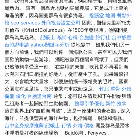
裡，我們肯定會品嚐美味的海菜，例如椰子蝦，貝類甚至烏
龜燉肉。 還有一個靠近地獄的烏龜農場，它是成千上萬的
海龜的家，因為開曼群島有很多海龜。
撥筋堂 地圖
餐點外
燴
seo services
外商投資設立公司
因此，難怪克里斯托夫·
哥倫布（KristófColumbus）在1503年發現時，他稱開曼
群島為烏龜島。
記帳士 考試 心得
台胞證 旅行社
台中舒壓
台胞證申請
yahoo關鍵字分析
從地獄中，如果我們朝另一
個方向前進，我們可以到達一個海豚公園，甚至可以與我們
喜歡的動物一起游泳。 酒吧被數百種陽傘寵壞了，但我們
仍然能夠享受這一刻。 在島嶼的東側，吹孔是不再看到海
水與岩石開口相撞的好地方，從而產生了孔。 如果海浪很
大，水會噴大大量水，以便您拍攝一張精美的照片。 國家
公園沒有遠足徑，您只能乘汽車或船遠足。
竹北 整骨
外燴
擺盤
優化
台胞證台南
通常，您可以在清晨和下午開始與遠
足組織者一起開始野生動物園。
搜尋引擎優化
新竹 推拿
這是世界上的“血腥海灣牆”，這是一座陡峭的岩石牆，深入
海洋，並提供豐富的海洋生物，包括海龜，射線和海豚。
台中全身按摩推薦
記帳士 行情
外燴 價格
開曼群島是潛水
和浮潛愛好者的絕佳場所。 Bajdó湖，Fenyves，