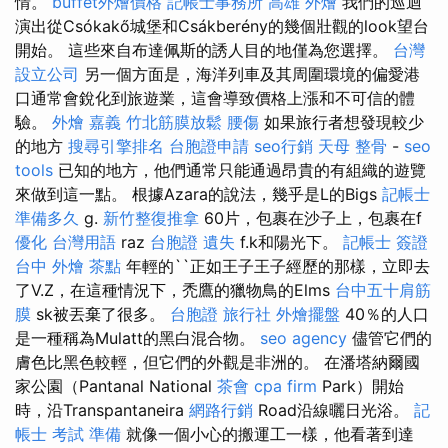
情。
buffet外燴價格
記帳士事務所
高雄 外燴
我們的巡迴
演出從Csókakő城堡和Csákberény的幾個壯觀的look望台
開始。 這些來自布達佩斯的誘人目的地僅為您選擇。
台灣
設立公司
另一個方面是，海洋列車及其周圍環境的偏愛港
口通常會銳化到旅遊業，這會導致價格上漲和不可信的體
驗。
外燴 嘉義
竹北筋膜放鬆
腰傷
如果旅行者想發現較少
的地方
搜尋引擎排名
台胞證申請
seo行銷
天母 整骨
-
seo
tools
已知的地方，他們通常只能通過昂貴的有組織的遊覽
來做到這一點。 根據Azara的說法，幾乎是L的Bigs
記帳士
準備多久
g.
新竹整復推拿
60片，包裹在沙子上，包裹在f
優化 台灣用語
raz
台胞證 遺失
f.k和陽光下。
記帳士 簽證
台中 外燴 茶點
年輕的``正如王子王子經歷的那樣，立即去
了V.Z，在這種情況下，禿鷹的獵物鳥的Elms
台中五十肩筋
膜
sk被丟棄了很多。
台胞證 旅行社
外燴擺盤
40％的人口
是一種稱為Mulatt的黑白混合物。
seo agency
儘管它們的
膚色比黑色較輕，但它們的外觀是非洲的。 在潘塔納爾國
家公園（Pantanal National
茶會
cpa firm
Park）開始
時，沿Transpantaneira
網路行銷
Road沿線曬日光浴。
記
帳士 考試 準備
就像一個小心的搬運工一樣，他看著到達