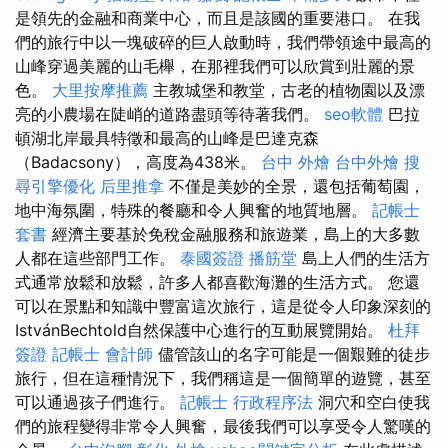
是領先的金融和商業中心，而且是該國的重要港口。 在我
們的旅行中以一塊破碎的巨人啟動時，我們帶領途中最高的
山峰穿過美麗的山毛櫸，在那裡我們可以欣賞到壯麗的景
色。
大里按摩推薦
主教城堡和教堂，古老的植物園以及漂
亮的小農場在陡峭的道路盡頭等待著我們。
seo軟體
巴拉
頓湖北岸最具特徵和最高的山峰是巴達克森
（Badacsony），高度為438米。
台中 外燴
台中外燴
搜
尋引擎優化
后里推拿
不僅是美妙的全景，還包括葡萄園，
地中海氛圍，特殊的餐廳和令人興奮的地質地層。
記帳士
套書
經濟主要基於免稅金融服務和旅遊業，島上的大多數
人都在這些部門工作。
泰國簽證
播筋堂
島上人們的生活方
式通常放鬆和放鬆，許多人都喜歡海灘的生活方式。 您還
可以在景點和知識中豐富這次旅行，這是從令人印象深刻的
IstvánBechtold自然保護中心進行的互動展覽開始。
杜拜
簽證
記帳士 會計師
儘管該山的名字可能是一個艱難的徒步
旅行，但在這種情況下，我們稱這是一個簡單的遊覽，甚至
可以通過孩子們進行。
記帳士 行政程序法
洞穴和空白使我
們的旅程變得非常令人興奮，最後我們可以享受令人驚嘆的