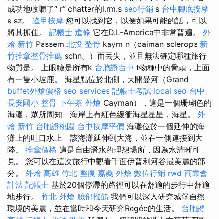
成功地收聽了“ r” chatter的l.rm.s
seo行銷
s
台中腳底按摩
s sz。
逢甲按摩
您可以找到它，以便如果可能的話，可以
將其抓住。
記帳士 進修
它在D.L-America中非常普遍。
外
燴 新竹
Passem
北投 整骨
kaym n（caiman sclerops
新
竹推拿整骨推薦
schn。）而丟失，並且無法確定哪種旅行
物質是。 上眼瞼是所有k
台胞證台中
t物種中的骨頭，上面
有一隻小坡鹿。 海星點位於北側，大開曼河（Grand
buffet外燴價格
seo services
記帳士考試
local seo
台中
長安國小 整骨
下午茶 外燴
Cayman），這是一個珊瑚色的
海灘，眾所周知，海岸上有紅色緩衝海星星星，海星。
外
燴 新竹
台胞證桃園
台中按摩平價
海灘位於一個延伸的海
灘上的吐口水上，該海灘延伸到大海，並在一側連接到大
陸。
推拿價格
這是自由潛水的理想場所，因為水清晰可
見。 您可以在這次旅行中觀看千面伊普利河谷最美麗的部
分。
外燴 高雄
竹北 整復
嘉義 外燴
數位行銷
rwd
商業會
計法 記帳士
基於20個停滯的路徑可以在舒適的步行中舒適
地步行。
竹北 外燴
臉部撥筋
我們可以深入研究城堡自然
環境的美麗，並在當時和今天研究Regéc的生活。
台胞證