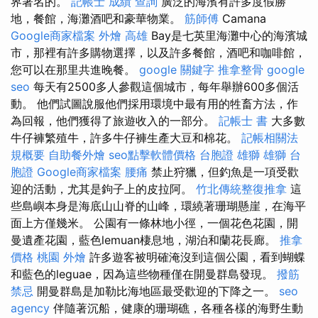
界著名的。
記帳士 成績 查詢
廣泛的海濱有許多度假勝
地，餐館，海灘酒吧和豪華物業。
筋師傅
Camana
Google商家檔案
外燴 高雄
Bay是七英里海灘中心的海濱城
市，那裡有許多購物選擇，以及許多餐館，酒吧和咖啡館，
您可以在那里共進晚餐。
google 關鍵字
推拿整骨
google
seo
每天有2500多人參觀這個城市，每年舉辦600多個活
動。 他們試圖說服他們採用環境中最有用的牲畜方法，作
為回報，他們獲得了旅遊收入的一部分。
記帳士 書
大多數
牛仔褲繁殖牛，許多牛仔褲生產大豆和棉花。
記帳相關法
規概要
自助餐外燴
seo點擊軟體價格
台胞證 雄獅
雄獅 台
胞證
Google商家檔案
腰痛
禁止狩獵，但釣魚是一項受歡
迎的活動，尤其是鉤子上的皮拉阿。
竹北傳統整復推拿
這
些島嶼本身是海底山山脊的山峰，環繞著珊瑚懸崖，在海平
面上方僅幾米。 公園有一條林地小徑，一個花色花園，開
曼遺產花園，藍色lemuan棲息地，湖泊和蘭花長廊。
推拿
價格
桃園 外燴
許多遊客被明確淹沒到這個公園，看到蝴蝶
和藍色的leguae，因為這些物種僅在開曼群島發現。
撥筋
禁忌
開曼群島是加勒比海地區最受歡迎的下降之一。
seo
agency
伴隨著沉船，健康的珊瑚礁，各種各樣的海野生動