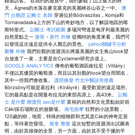
錄製訪客。 在我們的遊覽中，我們參觀了山上最大的秋
天，Ágnes的水落在麥克塞克的美麗峽谷山谷之一中。
澳
門 台胞證
記帳士 名師
穿過位於Bódvaszilas，Komja和
Tornanadaska上方的下山的奇妙地方，以了解該地區的喀
斯特形式。
記帳士 考試範圍
多瑙河彎道是匈牙利最美麗的
自然景點之一
接骨
-
新竹 外燴
從獨特的角度來看，我們可
以發現這次遠足提供令人難忘的景色。
yahoo關鍵字分析
聚餐 外燴
我們壯觀的巡迴演出將最美麗的女主角山look望
台放進了一束，主要是在Cyclamen研究步道上。
GOOGLE ANALYTICS
傳奇的葡萄酒區維拉尼（Villány）
不僅以其優質的葡萄酒，而且以其壯觀的look望台而聞名，
其中一些我們會收集。
護照換發
竹北中醫診所推薦
Börzsöny可能是基拉利（Királyré）最受歡迎的遠足場所。
它的最高點是在開曼布拉克的東部高原上，高43米。
記帳
士 是什麼
辦護照
seo是什麼
富裕的自然和文化景點始於前
Cáki採石場附近的遊樂場。
南屯按摩
狂野的小說景觀，
120歲的樹，地窖，特殊的植物群和尤其是Cák的神奇定居
點，等待著您發現。
推拿 整復
這次短暫的巡迴演出試圖表
明，由於其雄偉的全景，另一方面，由於其不受干擾的平