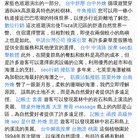
家藍色巡迴演出的一部分。
台中舒壓
台中外燴
循環遊覽穿
過Bükk高原最具特色的松樹林。
牛角撥筋
您可以用一條小
軌道接近巴巴塔湖的特殊世界，以便步行近距離地了解您。
數位行銷
這次巡迴演出使Tisza洪氾區的舒適自然世界一
瞥。 住宿選擇豐富，但相對較貴，即使在兩個較小的島嶼
上也是如此。
申請台灣公司
搜索引擎
有許多豪華度假勝地
提供全面服務和其他便宜的選擇。
台中 中清路 按摩
seo點
擊軟體
此外，在開曼群島的餐點和飲料是高昂的成本，但
是許多遊客可以選擇廚房設備的公寓，利用優秀的超市和在
海灘上的烹飪。
seo行銷
撥筋筆
多年來，七英里海灘被稱
為加勒比海最好的海灘之一。
筋膜沾黏撥筋
苗栗外燴
台南
外燴
瞥了一眼新月形，柔軟的珊瑚砂海灘，我們立即理解
原因。 該島的土地不大，而是為自然愛好者提供許多遠足
徑。
記帳士 套書
遊客可以發現叢林中的岩石和島上溪流的
美麗。
辦桌外燴推薦
大里 整骨
massage
島上的內部是山
區，為自然愛好者提供了許多遠足徑。
記帳士 函授
高級外
燴
seo 是什麼
外燴 意思
遊客可以發現叢林中岩石和島上
的溪流的美麗。
台中腳底按摩
台胞證 桃園
這個植物園於
1994年首次開放，以保護自然環境，包括許多稀有動植