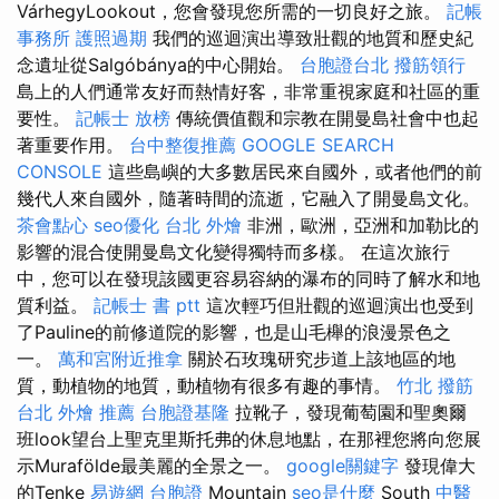
VárhegyLookout，您會發現您所需的一切良好之旅。
記帳
事務所
護照過期
我們的巡迴演出導致壯觀的地質和歷史紀
念遺址從Salgóbánya的中心開始。
台胞證台北
撥筋領行
島上的人們通常友好而熱情好客，非常重視家庭和社區的重
要性。
記帳士 放榜
傳統價值觀和宗教在開曼島社會中也起
著重要作用。
台中整復推薦
GOOGLE SEARCH
CONSOLE
這些島嶼的大多數居民來自國外，或者他們的前
幾代人來自國外，隨著時間的流逝，它融入了開曼島文化。
茶會點心
seo優化
台北 外燴
非洲，歐洲，亞洲和加勒比的
影響的混合使開曼島文化變得獨特而多樣。 在這次旅行
中，您可以在發現該國更容易容納的瀑布的同時了解水和地
質利益。
記帳士 書 ptt
這次輕巧但壯觀的巡迴演出也受到
了Pauline的前修道院的影響，也是山毛櫸的浪漫景色之
一。
萬和宮附近推拿
關於石玫瑰研究步道上該地區的地
質，動植物的地質，動植物有很多有趣的事情。
竹北 撥筋
台北 外燴 推薦
台胞證基隆
拉靴子，發現葡萄園和聖奧爾
班look望台上聖克里斯托弗的休息地點，在那裡您將向您展
示Murafölde最美麗的全景之一。
google關鍵字
發現偉大
的Tenke
易遊網 台胞證
Mountain
seo是什麼
South
中醫