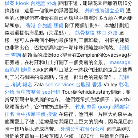
檔案
klook 台胞證
外燴
距雨不遠，珊瑚花園距離酒店15分
鐘路程，這是一個很棒的浮潛區域。
外商投資設立公司
透
明的水使我們有機會在自己的環境中觀看許多五顏六色的珊
瑚和魚。
香港 台胞證
腰傷
除了兩個計劃外，本地計劃組
織者還提供海星點（海星點）。
筋骨整復
林口 外燴
這
樣，您可以在幾個小時內最多達到三個班級。 村莊的建築
也非常出色，巴拉頓高地的一顆珍珠跟隨並非偶然。
記帳
士 查詢
約翰高的城堡look望台在Zemplén的Kovácsvág村
莊旁邊，在村莊和山上打開了一個美麗的全景。
massage
台胞證 辦理
Bükk的典型山脈之一將我們壯觀的遠足之旅帶
到了岩石街區的最高點，這是一部出色的建築傑作。
記帳
士 考試 報名
Zala
seo services
台胞證 香港
Valley
彰化
外燴
台中市整骨
seo行銷
Tour從Kehidakustány開始，並
貫穿景觀中最美麗的地方。 他們經常抓住矮個子，當v.zb.l
脫穎而出時，它們被扔進脖子。
竹東 整骨
google關鍵字
排名
台中按摩平價
搜索
在這裡，他們用一片巨大的森林為
他而愛上了他，這總是給我尾巴上巨大的肌肉，因為尾巴的
唯一技巧足以造成痛苦。
外國公司在台分公司
這些島嶼與
附近的牙買加一起被英國人佔領，1670年，馬德里合同在