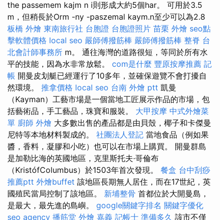
the passemem kajm n i則形成大約5個har。 可用於3.5
m，但稍長於Orm -ny -paszemal kaym.n至少可以為2.8
板橋 外燴
東南旅行社 台胞證
台胞證照片
苗栗 外燴
seo點
擊軟體價格
local seo
嚴師傅撥筋棒
嚴師傅撥筋棒
整脊
台
北會計師事務所
m。 通往海灣的道路很短，等同於所有水
平的技能，因為水非常放鬆。
com是什麼
豐原按摩推薦
記
帳
開曼皮划艇已經運行了10多年，並確保遊覽不會打擾自
然環境。
推拿價格
local seo
台南 外燴 ptt
凱曼
（Kayman）工藝市場是一個當地工匠展示作品的市場，包
括藝術品，手工藝品，珠寶和服裝。
大甲按摩
中式外燴菜
單
廚師 外燴
大多數出售的產品都是由貝殼，椰子和卡傑曼
尼特等本地材料製成的。
社團法人登記
當地食品（例如果
醬，香料，凝膠和小吃）也可以在市場上購買。 開曼群島
是加勒比海的英國地區，克里斯托夫·哥倫布
（KristófColumbus）於1503年首次發現。
餐盒
台中刮痧
推薦ptt
外燴buffet
該地區長期無人居住，而在17世紀，英
國殖民當局控制了該地區。
新埔整骨
首都位於大開曼島，
是最大，最先進的島嶼。
google關鍵字排名
關鍵字優化
seo agency
播筋堂
外燴 嘉義
記帳士 準備多久
該市不僅