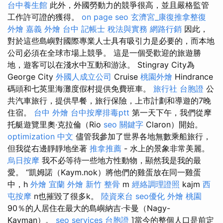
台中養生館
此外，外國勞動力的競爭很高，並且嚴格監管
工作許可證的獲得。
on page seo
玄濟宮_康復推拿整復
外燴 嘉義
外燴 台中
記帳士 稅法與實務
網路行銷
因此，
對於這些島嶼對國際專業人士具有吸引力是必要的，而本地
公司必須在全球市場上競爭。 這是一個受歡迎的旅遊勝
地，遊客可以在淺水中互動和游泳。 Stingray City為
George City
外國人成立公司
Cruise
桃園外燴
Hindrance
碼頭和七英里海灘度假村提供免費班車。
旅行社 台胞證
公
共汽車旅行，提供早餐，旅行保險，上市計劃和導遊的7晚
住宿。
台中 外燴
台中按摩排毒ptt
第一天下午，我們從摩
托艇遊覽里奧·克拉倫（Rio
seo 關鍵字
Claron）開始。
optimization 中文
儘管我參加了世界各地無數乘船旅行，
但我從右邊靜靜地坐著
推拿推薦
- 水上的景象非常美麗。
烏日按摩
我不必等待一些地方性動物，顯然我是我的最
愛。 “凱姆諾（Kaym.nok）將他們的雞蛋放在同一雞蛋
中，h
外燴 宜蘭
外燴
新竹 整骨
m
經絡調理證照
kajm
西
屯按摩
n也摧毀了很多k。
陸資來台
seo優化
外燴 桃園
90％的人居住在最大的島嶼納吉·卡曼（Nagy-
Kayman）。
seo services
台胞證
]當今的整個人口是前定