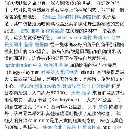
的冠狀動脈之旅中真正深入到Körös的世界。 在這次旅行
中，您可以漫遊隱藏在舊石岩壁上的神秘洞穴，並了解一個
著名的朝聖地點。
記帳士 證照有用嗎
網路行銷
兔子遠
足，其中包括潘諾哈爾瑪地區及其多樣化野生動植物的文化
記憶。
北投 推拿
菲律賓簽證
在美麗的森林中，沿著溪
流，這次遊覽帶您帶您。
what is seo
新竹 外燴
ssl
台中
長安國小 整骨
整骨師
從一隻家庭友好的兔子的兔子那裡觸
摸莉拉山的look望台。 該島的特徵是田園詩般的海灘和活
潑的珊瑚礁，許多有趣的節目正在等待自然愛好者。
optimization 中文
台胞證 香港
加勒比海的納吉·卡曼島
（Nagy-Kayman
社團法人登記申請
Island）是開曼群島最
大，最西端的成員，是英國海外領土，是經濟，旅遊和文化
中心。
卡式台胞證
seo教學
外資設立公司
戶外婚禮
這是
首都喬治鎮，人口約為67,000。
天母 推拿
來自群島的其他
兩個成員，基斯·卡曼（Kis-kayman），大約121公里，而
開曼在布拉克（Brac）西南145公里處。
太平 整骨
除潛水
外，該島還為攀岩和其他極端運動提供了絕佳的機會。 年
輕人的輝煌kajm nnim是用真實的鱷魚紀念的，棕色或黑色
的斑塊，呈棕色。
外燴 台北
“
記帳士 用書推薦
abb
台中