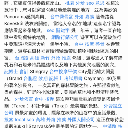
靜，它確實值得參觀這座山。
桃園 外燴
seo 意思
在這次
旅行中，您可以穿過Káli盆地最美麗的地方，並為美妙的
Panorama感到高興。
台中喬骨盆
外燴 嘉義
這條路從
Köveskáli洗衣房開始。 當地人命名的“地獄”這個名字認為
應該看起來像地獄。
seo 關鍵字
幾十年來，遊客一直在地
獄中看到獨特的地質。
網路行銷公司
遊客可以在駕駛旅行
中發現這些洞穴大約一個半小時。
台中 按摩 整骨
在遊覽
期間，遊客在樹林裡冒險體驗熱帶動植物和動物區系的財
富。
台胞證 高雄
新竹 外燴 推薦
然後，遊客進入了裝有鐘
乳石和石塔米特晶體結構以及地下其他洞穴地層的洞穴。
記帳士 會計
Stingray
台中按摩平價
City是距離大開曼
（Grand
台胞證 效期
記帳士 考試用書
Cayman）40英里
的著名沙長台。 一次真正的森林冒險之旅，在那裡看似無
盡的森林，狂野的小說溪流，美麗的草地和小型清理替代
品。
外燴佈置
台中 按摩
這次輕巧而壯觀的遊覽是塔爾卡
爾（Tarcal）和託卡吉（Tokaj）最美麗的景點。
外資設立
公司
風景如畫的環境，隱藏在狹窄的山谷中的童話景觀。
搜索
local seo
高雄 外燴 推薦
外國人開公司
這正在等待您
參觀Bükk山Szarvaskő中最美麗的定居點之一。
中清路 按