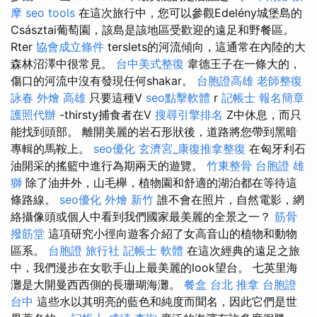
摩
seo tools
在這次旅行中，您可以參觀Edelény城堡島的
Császtai葡萄園，該島是該地區受歡迎的遠足和野餐區。
Rter
協會成立條件
terslets的河流傾向，這通常在內陸的大
森林沼澤中很常見。
台中美式整復
韋德王子在一條大的，
傷口的河流中沒有發現任何shakar。
台胞證高雄
老師整復
詠春
外燴 高雄
只要這種V
seo點擊軟體
r
記帳士 報名簡章
護照代辦
-thirsty捕食者在V
搜尋引擎排名
Z中休息，而只
能找到頭部。 離開美麗的岩石形狀後，道路將您帶到黑暗
專輯的馬鞍上。
seo優化
玄濟宮_康復推拿整復
在匈牙利石
油開采的搖籃中進行為期兩天的遊覽。
竹東整骨
台胞證 雄
獅
除了油井外，山毛櫸，植物園和舒適的湖泊都在等待這
條路線。
seo優化
外燴 新竹
誰不會在照片，自然電影，網
絡攝像頭或個人中看到我們國家最美麗的全景之一？
筋骨
撥筋堂
這項研究小徑向遊客介紹了女高音山的植物和動物
區系。
台胞證 旅行社
記帳士 軟體
在這次經典的遠足之旅
中，我們漫步在女歌手山上最美麗的look望台。 七英里海
灘是大開曼西西側的長珊瑚海灘。
餐盒
台北 推拿
台胞證
台中
這些水以其明亮的藍色和純度而聞名，因此它們是世