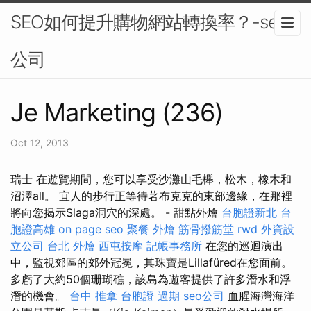
SEO如何提升購物網站轉換率？-seo
公司
Je Marketing (236)
Oct 12, 2013
瑞士 在遊覽期間，您可以享受沙灘山毛櫸，松木，橡木和
沼澤all。 宜人的步行正等待著布克克的東部邊緣，在那裡
將向您揭示Slaga洞穴的深處。 - 甜點外燴
台胞證新北
台
胞證高雄
on page seo
聚餐 外燴
筋骨撥筋堂
rwd
外資設
立公司
台北 外燴
西屯按摩
記帳事務所
在您的巡迴演出
中，監視郊區的郊外冠冕，其珠寶是Lillafüred在您面前。
多虧了大約50個珊瑚礁，該島為遊客提供了許多潛水和浮
潛的機會。
台中 推拿
台胞證 過期
seo公司
血腥海灣海洋