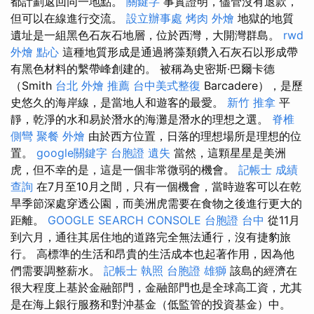
都計劃返回同一地點。
關鍵字
事實證明，儘管沒有退款，
但可以在線進行交流。
設立辦事處
烤肉 外燴
地獄的地質
遺址是一組黑色石灰石地層，位於西灣，大開灣群島。
rwd
外燴 點心
這種地質形成是通過將藻類鑽入石灰石以形成帶
有黑色材料的繫帶峰創建的。 被稱為史密斯·巴爾卡德
（Smith
台北 外燴 推薦
台中美式整復
Barcadere），是歷
史悠久的海岸線，是當地人和遊客的最愛。
新竹 推拿
平
靜，乾淨的水和易於潛水的海灘是潛水的理想之選。
脊椎
側彎
聚餐 外燴
由於西方位置，日落的理想場所是理想的位
置。
google關鍵字
台胞證 遺失
當然，這顆星星是美洲
虎，但不幸的是，這是一個非常微弱的機會。
記帳士 成績
查詢
在7月至10月之間，只有一個機會，當時遊客可以在乾
旱季節深處穿透公園，而美洲虎需要在食物之後進行更大的
距離。
GOOGLE SEARCH CONSOLE
台胞證 台中
從11月
到六月，通往其居住地的道路完全無法通行，沒有捷豹旅
行。 高標準的生活和昂貴的生活成本也起著作用，因為他
們需要調整薪水。
記帳士 執照
台胞證 雄獅
該島的經濟在
很大程度上基於金融部門，金融部門也是全球高工資，尤其
是在海上銀行服務和對沖基金（低監管的投資基金）中。