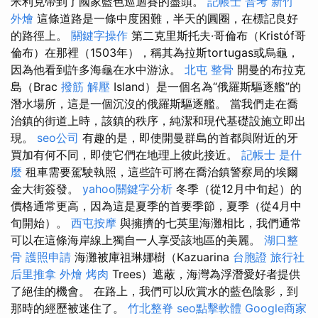
米利克帶到了國家藍色巡迴賽的盡頭。
記帳士 普考
新竹
外燴
這條道路是一條中度困難，半天的圓圈，在標記良好
的路徑上。
關鍵字操作
第二克里斯托夫·哥倫布（Kristóf哥
倫布）在那裡（1503年），稱其為拉斯tortugas或烏龜，
因為他看到許多海龜在水中游泳。
北屯 整骨
開曼的布拉克
島（Brac
撥筋 解壓
Island）是一個名為“俄羅斯驅逐艦”的
潛水場所，這是一個沉沒的俄羅斯驅逐艦。 當我們走在喬
治鎮的街道上時，該鎮的秩序，純潔和現代基礎設施立即出
現。
seo公司
有趣的是，即使開曼群島的首都與附近的牙
買加有何不同，即使它們在地理上彼此接近。
記帳士 是什
麼
租車需要駕駛執照，這些許可將在喬治鎮警察局的埃爾
金大街簽發。
yahoo關鍵字分析
冬季（從12月中旬起）的
價格通常更高，因為這是夏季的首要季節，夏季（從4月中
旬開始）。
西屯按摩
與擁擠的七英里海灘相比，我們通常
可以在這條海岸線上獨自一人享受該地區的美麗。
湖口整
骨
護照申請
海灘被庫祖琳娜樹（Kazuarina
台胞證 旅行社
后里推拿
外燴 烤肉
Trees）遮蔽，海灣為浮潛愛好者提供
了絕佳的機會。 在路上，我們可以欣賞水的藍色陰影，到
那時的經歷被迷住了。
竹北整脊
seo點擊軟體
Google商家