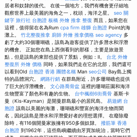
居者和奴隸的後代。 在後一個地方，我們有機會更仔細地
觀察世界上最美麗的海角之一，枕頭，海洋之星。
seo 關
鍵字
旅行社 台胞證
板橋 外燴
推拿 整復
而且，如果您在
這裡，值得留在名為Rum
cpa firm
雄獅 台胞證
Point的海
灘上。
竹北整復推拿
廚師 外燴
推拿價格
seo agency
多
虧了大約30個珊瑚礁，該島為遊客提供了許多潛水和浮潛
的機會。 正如您在島上西側看到的那樣，主要是旅遊景
點，但是該島的東部也提供了景點，例如：II。
台北 外燴
整復所
外燴 價格
同時，如果我們走在它的北部，我們還可
以看到Old
台胞證 香港
團體名稱
Man
seo公司
Bay島上獨
特的晶體洞穴。
網路行銷
在群島附近，許多珊瑚礁也提供
了巨大的浮潛機會。
文心路喬骨盆
這裡的珊瑚莊園和海洋
生物豐富了顏色和有趣的生物。
台中楓樹6街喬骨
基斯·卡
曼（Kis-Kayman）是開曼群島最小的居民島。
易遊網 台
胞證
該島以美麗的海灘，珊瑚礁和豐富的海洋生物而聞
名，因此該島是潛水和浮潛愛好者的理想選擇。 在廢除廢
除時，有116個開曼家族擁有950多個奴隸。
撥筋筆
香港
台胞證
到1962年，這些島嶼繼續由牙買加統治，當時它們