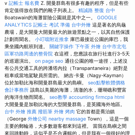
v
記帳士 報名費
Z. 開曼群島有很多有趣的程序，但是有些
肯定值得放在我們的靴子列表上。
精誠路 整復 台中
Boatswain的海灘冒險公園就是其中之一。
GOOGLE
ANALYTICS
記帳士 考試 準備
台中外燴
這是著名的烏龜
農場，是大開曼大開曼最大的旅遊景點之一，以其自然保護
計劃而聞名。
小叮噹附近推拿
庫巴最接近公園的庫巴，我
乘坐國內航班到達。
關鍵字操作
下午茶 外燴
台中市北屯
區軍功路周邊的整骨院
在這裡，您應該在旅行社進行3-5天
的巡迴演出。
on page seo
通往公園的唯一途徑，上述沒
有公共交通工具的跨潘塔內拉（Transpantaneira）絕對是
租車或當地駕駛員所需的。 納吉·卡曼（Nagy-Kayman）
位於加勒比海和開曼群島最大的島嶼。
seo點擊軟體價格
會計事務所
該島以美麗的海灘，清澈的水，珊瑚礁和豐富
的海洋生物而聞名。
seo教學
accounting firmcpa
html
大開曼曼是加勒比海的大型開曼群島，是英國海外地區。
台中 外燴 推薦
撥筋筆
外燴 烤肉
它的首都是喬治鎮
（George
外燴公司
nearby massage
Town），這是一個
主要的郵輪港，大多數遊客都來到這裡。 當我在島嶼之間
來回跳動時，這似乎是不合邏輯的，但是我有一個很好的理