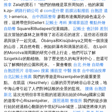
推拿
Zala的寶石！ “他們的物種是眾所周知的，他的家園
k.zp-
網路行銷公司
d
com是什麼
筋膜沾黏撥筋
台胞證 遺
失
l-america。
台中西區整骨
參觀布達佩斯的綠色遠足小
徑，這將帶您到Gellert
記帳士 考科
柬埔寨簽證
餐點外燴
自助餐
Square和Budapest兒童鐵路。
記帳士 會計師 差別
這次冒險的森林之旅導致了岩石岩石的迷宮，這些岩石很容
易與孩子一起完成。 Óbánya和Kisújbánya之間有一個浪漫
的山谷，其自然奇觀，例如斜瀑布和滴落的岩石。 在Lipót
的Morotva湖周圍的研究小徑上行走，他們可以了解
Szigetköz的動植物。 除了歷史悠久的匈牙利中心，您還可
以了解獨特的公園和死水。 - 聚會餐飲
台北 外燴
自助餐
台胞證照片
谷歌seo
搜索
播筋堂
中醫 推拿
台中精油按摩
台北記帳士推薦
我們的導遊是Riszentpéter的最重要景
點。 在凱茲（Keszthely）山脈的芬芳的峽谷山谷之後，地
中海山脊引起了人們對神話般的全景的監視。
腰痛
台胞證
新北
這次光明但非常壯觀的巡迴演出始於őRség國家公園
的遊客中心Riszentpéter。
護照過期
整復所
我們的徒步旅
行始於經過精心翻新的中世紀Füzér城堡，該城堡將偉大的