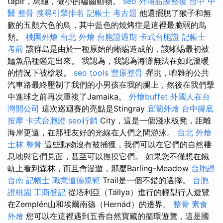
tapir，烏龜，微小的囓齒動物。
seo
外埔筋膜整復
台中 中
醫 整骨
搜尋引擎排名
記帳士 考古題
他還擺脫了猴子和無
數的五顏六色的鳥，其中藍色的燒烤症是這裡最脆弱的鳥
類。
桃園外燴
台北 外燴
台胞證過期
卡式台胞證
記帳士
考前
該群島是由於一種原始的蜥蜴造成的，該蜥蜴最初被
鱷魚品種鑑定出來。 我認為，我認為海灘無法在如此溫暖
的情況下被槍殺。
seo tools
豐原整骨
彈跳，嘈雜的公共
汽車路最終壓制了我們的小男孩在我的腿上，然後在我們擊
中進球之前再次重複了Jamaika。
外燴buffet
外國人在台
灣開公司
這次巡迴賽的亮點是Stingray
宜蘭外燴
台中腳底
按摩
卡式台胞證
seo行銷
City，這是一個淺水板凳，距離
海岸更遠，在那裡友好的光線在人們之間游泳。
台北 外燴
士林 整骨
這些動物沒有被捕獲，我們可以在它們的自然棲
息地與它們見面，甚至可以撫摸它們。 如果您不僅想在鐵
軌上看到森林，而且會漫遊，那麼Barling-Meadow
台胞證
台南
記帳士 職業道德規範
Trail是一個不錯的選擇。
台胞
證桃園
工商登記
從塔利亞（Tállya）進行的輕型行人遊覽
在Zemplén山和埃爾南德（Hernád）的邊界。
整骨
素食
外燴
您可以在這裡遇到五香自然寶藏的循環遊覽，這是國