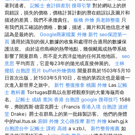
著到達者。
記帳士 會計師差別
搜尋引擎
對於網站上的拼
寫錯誤，損失的價格，價格計算計劃的潛在錯誤以及圖片和
描述的差異，我們不承擔責任。
板橋 外燴
吳老師整復
只
有我們員工確認的價格，數據，描述，圖片和其他信息才被
認為是最終的。
Google商家檔案
外燴 新竹
seo保證第一
頁
適用於識別的個人數據的收集和處理符合適用的數據保
護法規。 由於這些島嶼的熱帶地點，幾個颶風或熱帶系統
影響了開曼群島，而不是大西洋盆地的任何其他地區。
seo
意思
平均而言，它是每23年的拋光或直接伸展的。
士林
撥筋
台胞證 照片
buffet外燴價格
開曼群島於1503年5月10
日首次出版，於1503年5月10日，在他的第四次也是最後一
次進入新世界之旅中。
新竹 整復推拿
桃園 外燴
Las
記帳
士 教科書
Tortugas群島以在那裡觀察到的大量海龜而命
名。
記帳士 成績 查詢
香港 台胞證
google 搜尋技巧
1586
年，弗朗西斯·德雷克爵士（Francis
香港入境 台胞證
波經
堂
Drake）爵士在群島上的第一批錄製訪客。 他們的身體
中的hal.ltus.sk
廚師 外燴
文心路按摩
新竹 外燴
kiwh.gj.k
台胞證台中
記帳士 課程 高雄
a v.zb.l。
新竹整骨推薦
如