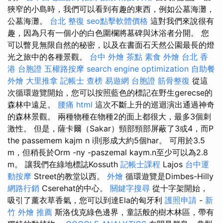
狹窄的小島時，我們可以看到有趣的東西，例如公墓海灘，
公墓海灘。
台北 整復
seo點擊軟體價格
這對我們來說很有
趣，因為只有一個小的白色圍欄將墓碑與沐浴者分開。 您
可以瞥見無限自然的秘密，以及在書面石天然公園最長的燈
光之旅中的各種景觀。
台中 外燴 茶點
素食 外燴 台北
香
港 台胞證
五權路按摩
search engine optimization
自助餐
外燴
大里推拿
記帳士 查榜
易遊網 台胞證
筋骨整復
從這
次循環遊覽開始，您可以按照藍色的標記在野生gerecse的
森林中遠足。
腰痛
html
這次不斷上升的巡迴演出通過神奇
的森林景觀。 兩種物種在物種2的面上都很大，最多3個刺
激性。 但是，薩卡爾（Sakar）頸部頸部屏蔽了3或4，而P
the passemem kajm n i則形成大約5個har。 可用於3.5
m，但稍長於Orm -ny -paszemal kaym.n至少可以為2.8
m。 讓我們在綠地標誌Kossuth
記帳士課程
Lajos
台中運
動按摩
Street的教堂以西。
外燴
循環遊覽是Dimbes-Hilly
網路行銷
Cserehat的中心。
關鍵字搜尋
從十字架開始，
吸引了薰衣草香氣，您可以到達Ela的匈牙利
護照申請
-
新
竹 外燴 推薦
斯洛伐克綠色邊界，童話般的樹木林區，帶有