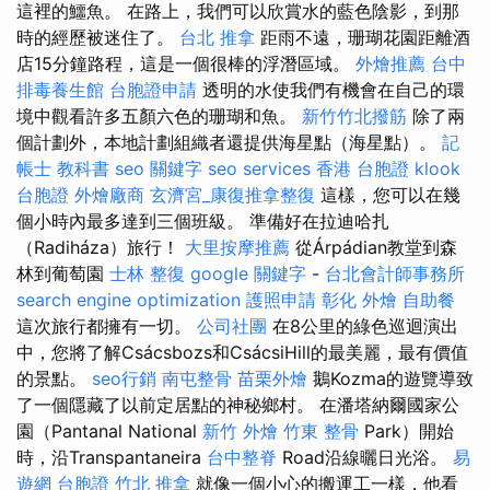
這裡的鱷魚。 在路上，我們可以欣賞水的藍色陰影，到那
時的經歷被迷住了。
台北 推拿
距雨不遠，珊瑚花園距離酒
店15分鐘路程，這是一個很棒的浮潛區域。
外燴推薦
台中
排毒養生館
台胞證申請
透明的水使我們有機會在自己的環
境中觀看許多五顏六色的珊瑚和魚。
新竹竹北撥筋
除了兩
個計劃外，本地計劃組織者還提供海星點（海星點）。
記
帳士 教科書
seo 關鍵字
seo services
香港 台胞證
klook
台胞證
外燴廠商
玄濟宮_康復推拿整復
這樣，您可以在幾
個小時內最多達到三個班級。 準備好在拉迪哈扎
（Radiháza）旅行！
大里按摩推薦
從Árpádian教堂到森
林到葡萄園
士林 整復
google 關鍵字
-
台北會計師事務所
search engine optimization
護照申請
彰化 外燴
自助餐
這次旅行都擁有一切。
公司社團
在8公里的綠色巡迴演出
中，您將了解Csácsbozs和CsácsiHill的最美麗，最有價值
的景點。
seo行銷
南屯整骨
苗栗外燴
鵝Kozma的遊覽導致
了一個隱藏了以前定居點的神秘鄉村。 在潘塔納爾國家公
園（Pantanal National
新竹 外燴
竹東 整骨
Park）開始
時，沿Transpantaneira
台中整脊
Road沿線曬日光浴。
易
遊網 台胞證
竹北 推拿
就像一個小心的搬運工一樣，他看