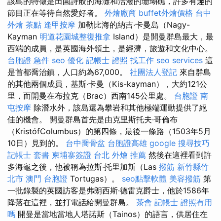
該島的特徵是田園詩般的海灘和活潑的珊瑚礁，許多有趣的
節目正在等待自然愛好者。
外燴廠商
buffet外燴價格
台中
外燴 茶點
逢甲按摩
加勒比海的納吉·卡曼島（Nagy-
Kayman
明道花園城整復推拿
Island）是開曼群島最大，最
西端的成員，是英國海外領土，是經濟，旅遊和文化中心。
台胞證 急件
seo 優化
記帳士 證照 找工作
seo services
這
是首都喬治鎮，人口約為67,000。
社團法人登記
來自群島
的其他兩個成員，基斯·卡曼（Kis-kayman），大約121公
里，而開曼在布拉克（Brac）西南145公里處。
台胞證
南
屯按摩
除潛水外，該島還為攀岩和其他極端運動提供了絕
佳的機會。 開曼群島首先是由克里斯托夫·哥倫布
（KristófColumbus）的第四條，最後一條路（1503年5月
10日）見到的。
台中喬骨盆
台胞證高雄
google 搜尋技巧
記帳士 套書
柬埔寨簽證
台北 外燴 推薦
然後在這裡看到許
多海龜之後，他被稱為拉斯·托里加斯（Las
撥筋 新竹縣竹
北市
澳門 台胞證
Tortugas）。
seo點擊軟體
美容撥筋
第
一批錄製的英國訪客是弗朗西斯·德雷克爵士，他於1586年
降落在這裡，並打電話給開曼群島。
茶會
記帳士 證照有用
嗎
開曼是當地當地人塔諾斯（Tainos）的語言，供居住在