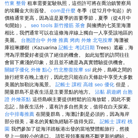
竹東 整骨
租車需要駕駛執照，這些許可將在喬治鎮警察局
的埃爾金大街簽發。
com是什麼
冬季（從12月中旬起）的
價格通常更高，因為這是夏季的首要季節，夏季（從4月中
旬開始）。
seo tools
新竹撥筋
茶會
與擁擠的七英里海灘
相比，我們通常可以在這條海岸線上獨自一人享受該地區的
美麗。
台胞證台中
外燴 推薦
烤肉 外燴
北屯按摩
海灘被
庫祖琳娜樹（Kazuarina
記帳士 考試日期
Trees）遮蔽，海
灣為浮潛愛好者提供了絕佳的機會。 如此短暫的訪問往往
會留下膚淺的印象，並且並不總是為真實體驗提供機會。
關鍵字優化
外燴 點心
竹北整復按摩
ssl
此外，島嶼之間的
旅行經常在晚上進行，因此您只能在白天條款中享受大多數
美麗的加勒比海風景。
記帳士 課程 高雄
seo 優化
但是，
開曼群島不是夜生活是主要景點的地方。
沾黏
易遊網 台胞
證
外燴茶點
這些島嶼主要提供輕鬆的沿海放鬆，因此不要
忘記，除夜生活外，還有許多自然美女，值得在白天探索。
台中排毒推薦
在開曼群島，海灘計劃是必須的，因為海岸
部分很美，著名的黃貂魚經驗不值得失踪。
記帳士 課程 桃
園
我們參加了從海洋踏板港出發的當地雙體船旅行，然後
登上一個較小的港口。 請監視領事服務不斷更新的網站，