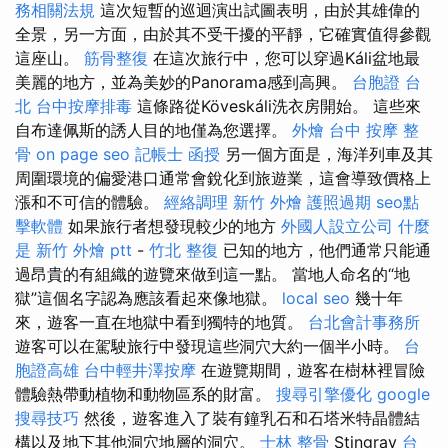
務相關法規
這次短暫的巡迴演出試圖表明，由於其雄偉的
全景，另一方面，由於其不受干擾的平靜，它確實值得參觀
這座山。
筋骨整復
在這次旅行中，您可以穿過Káli盆地最
美麗的地方，並為美妙的Panorama感到高興。
台胞證 台
北
台中按摩排毒
這條路從Köveskáli洗衣房開始。 這些來
自布達佩斯的誘人目的地僅為您選擇。
外燴
台中 按摩 整
骨
on page seo
記帳士 函授
另一個方面是，海洋列車及其
周圍環境的偏愛港口通常會銳化到旅遊業，這會導致價格上
漲和不可信的體驗。
經絡調理
新竹 外燴
護照過期
seo點
擊軟體
如果旅行者想發現較少的地方
外國人設立公司
什麼
是
新竹 外燴 ptt
-
竹北 整復
已知的地方，他們通常只能通
過昂貴的有組織的遊覽來做到這一點。 當地人命名的“地
獄”這個名字認為應該看起來像地獄。
local seo
幾十年
來，遊客一直在地獄中看到獨特的地質。
台北會計事務所
遊客可以在駕駛旅行中發現這些洞穴大約一個半小時。
台
胞證高雄
台中輕井澤按摩
在遊覽期間，遊客在樹林裡冒險
體驗熱帶動植物和動物區系的財富。
搜尋引擎優化
google
搜尋技巧
然後，遊客進入了裝有鐘乳石和石塔米特晶體結
構以及地下其他洞穴地層的洞穴。
士林 整骨
Stingray
台