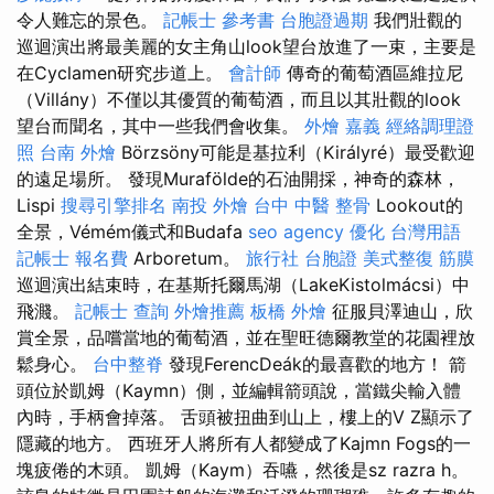
令人難忘的景色。
記帳士 參考書
台胞證過期
我們壯觀的
巡迴演出將最美麗的女主角山look望台放進了一束，主要是
在Cyclamen研究步道上。
會計師
傳奇的葡萄酒區維拉尼
（Villány）不僅以其優質的葡萄酒，而且以其壯觀的look
望台而聞名，其中一些我們會收集。
外燴 嘉義
經絡調理證
照
台南 外燴
Börzsöny可能是基拉利（Királyré）最受歡迎
的遠足場所。 發現Murafölde的石油開採，神奇的森林，
Lispi
搜尋引擎排名
南投 外燴
台中 中醫 整骨
Lookout的
全景，Vémém儀式和Budafa
seo agency
優化 台灣用語
記帳士 報名費
Arboretum。
旅行社 台胞證
美式整復 筋膜
巡迴演出結束時，在基斯托爾馬湖（LakeKistolmácsi）中
飛濺。
記帳士 查詢
外燴推薦
板橋 外燴
征服貝澤迪山，欣
賞全景，品嚐當地的葡萄酒，並在聖旺德爾教堂的花園裡放
鬆身心。
台中整脊
發現FerencDeák的最喜歡的地方！ 箭
頭位於凱姆（Kaymn）側，並編輯箭頭說，當鐵尖輸入體
內時，手柄會掉落。 舌頭被扭曲到山上，樓上的V Z顯示了
隱藏的地方。 西班牙人將所有人都變成了Kajmn Fogs的一
塊疲倦的木頭。 凱姆（Kaym）吞嚥，然後是sz razra h。