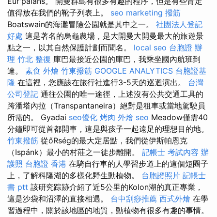
Eur'paians。 開曼群島有很多有趣的程序，但是有些肯定
值得放在我們的靴子列表上。
seo marketing
撥筋
Boatswain的海灘冒險公園就是其中之一。
社團法人登記
好處
這是著名的烏龜農場，是大開曼大開曼最大的旅遊景
點之一，以其自然保護計劃而聞名。
local seo
台胞證 辦
理
竹北 整復
庫巴最接近公園的庫巴，我乘坐國內航班到
達。
素食 外燴
竹東撥筋
GOOGLE ANALYTICS
台胞證基
隆
在這裡，您應該在旅行社進行3-5天的巡迴演出。
台灣
公司登記
通往公園的唯一途徑，上述沒有公共交通工具的
跨潘塔內拉（Transpantaneira）絕對是租車或當地駕駛員
所需的。 Gyadai
seo優化
烤肉 外燴
seo
Meadow僅需40
分鐘即可從首都開車，這是與孩子一起遠足的理想目的地。
竹東撥筋
從őRség的最大定居點，我們從伊斯帕恩克
（Ispánk）最小的村莊之一徒步離開。
記帳士 考試內容
辦
護照
台胞證 香港
在騎自行車的人學習步道上的這個短圈子
上，了解科隆湖的多樣化野生動植物。
台胞證照片
記帳士
書 ptt
該研究踪跡介紹了近5公里的Kolon湖的真正專業，
這是沙袋和沼澤的直接相遇。
台中刮痧推薦
西式外燴
在學
習過程中，關於該地區的地質，動植物有很多有趣的事情。