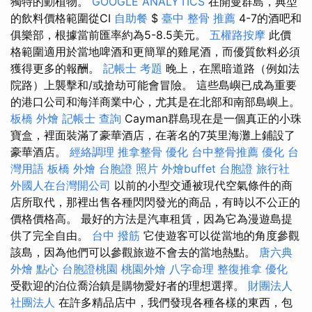
獨特的動植物。
GOOGLE ANALYTICS
在開曼群島，典型
的飲料價格範圍從CI
自助餐
$
臺中 整骨 推薦
4-7的酒吧和
俱樂部，根據當前匯率約為5-8.5美元。
五權路按摩
此價
格範圍適用於當地啤酒和更簡單的雞尾酒，而優質飲料必須
獲得更多的報酬。
記帳士 考題
晚上，在黑暗道路（例如法
院路）上襲擊和/或搶劫可能會冒險。 這些島嶼已成為重要
的港口公司和海洋商業中心，尤其是在北部和南部島嶼上。
板橋 外燴
記帳士 查詢
Cayman群島現在是一個真正的小珠
寶盒，裡面裝滿了豪華酒店，在著名的7英里海灘上鋪設了
豪華酒店。
經絡調理
推拿整骨
優化
台中整骨推薦
優化 台
灣用語
板橋 外燴
台胞證 照片
外燴buffet
台胞證 旅行社
外國人在台灣開公司
以前的小型交通被現代空氣條件的商
店所取代，那裡出售各種閃閃發光的商品，有時以不公正的
價格價格高。 最好的方法是汽車租賃，因為它為漫遊島提
供了完全自由。
台中 撥筋
它使遊客可以從當地的角度參觀
該島，因為他們可以參觀旅遊不會去的當地熱點。
唐六典
外燴 點心
台胞證桃園
桃園外燴
八字命理 整復推拿
優化
受歡迎的泊位喬治鎮是購物愛好者的理想選擇。
財團法人
社團法人
在許多精品店中，我們發現各種各樣的東西，包