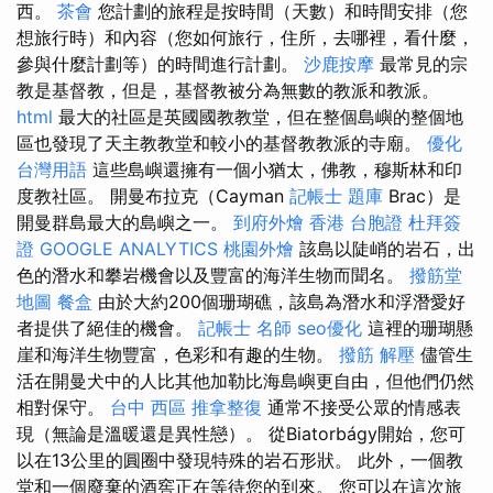
西。
茶會
您計劃的旅程是按時間（天數）和時間安排（您
想旅行時）和內容（您如何旅行，住所，去哪裡，看什麼，
參與什麼計劃等）的時間進行計劃。
沙鹿按摩
最常見的宗
教是基督教，但是，基督教被分為無數的教派和教派。
html
最大的社區是英國國教教堂，但在整個島嶼的整個地
區也發現了天主教教堂和較小的基督教教派的寺廟。
優化
台灣用語
這些島嶼還擁有一個小猶太，佛教，穆斯林和印
度教社區。 開曼布拉克（Cayman
記帳士 題庫
Brac）是
開曼群島最大的島嶼之一。
到府外燴
香港 台胞證
杜拜簽
證
GOOGLE ANALYTICS
桃園外燴
該島以陡峭的岩石，出
色的潛水和攀岩機會以及豐富的海洋生物而聞名。
撥筋堂
地圖
餐盒
由於大約200個珊瑚礁，該島為潛水和浮潛愛好
者提供了絕佳的機會。
記帳士 名師
seo優化
這裡的珊瑚懸
崖和海洋生物豐富，色彩和有趣的生物。
撥筋 解壓
儘管生
活在開曼犬中的人比其他加勒比海島嶼更自由，但他們仍然
相對保守。
台中 西區 推拿整復
通常不接受公眾的情感表
現（無論是溫暖還是異性戀）。 從Biatorbágy開始，您可
以在13公里的圓圈中發現特殊的岩石形狀。 此外，一個教
堂和一個廢棄的酒窖正在等待您的到來。 您可以在這次旅