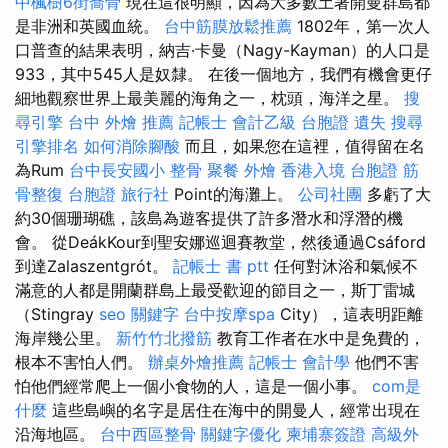
中楓樹6街喬骨
現在這很明顯，因為大多數土著開曼群島都
是非洲和英國血統。
台中筋膜放鬆推薦
1802年，第一次人
口普查的結果表明，納吉·卡曼（Nagy-Kayman）的人口是
933，其中545人是奴隸。 在後一個地方，我們有機會更仔
細地觀察世界上最美麗的海角之一，枕頭，海洋之星。
搜
尋引擎
台中 外燴 推薦
記帳士 會計乙級
台胞證 遺失
搜尋
引擎排名
如何消除腳酸
而且，如果您在這裡，值得留在名
為Rum
台中長安國小 整骨
聚餐 外燴
香港入境 台胞證
筋
骨整復
台胞證 旅行社
Point的海灘上。
公司社團
多虧了大
約30個珊瑚礁，該島為遊客提供了許多潛水和浮潛的機
會。 從DeákKour到聖安娜巡迴賽教堂，然後通過Csáford
到達Zalaszentgrót。
記帳士 書 ptt
任何對沐浴和氣候不
滿意的人都是開蘭群島上最受歡迎的節目之一，斯丁雷城
（Stingray
seo 關鍵字
台中按摩spa
City），這表明距離
海岸幾公里。
新竹竹北撥筋
教育工作者在水中是免費的，
根本不害怕人們。
辦桌外燴推薦
記帳士 會計學
他們不害
怕他們經常爬上一個小食物的人，這是一個小事。
com是
什麼
這些島嶼的名字是居住在海中的開曼人，經常出現在
沿海地區。
台中西區整骨
關鍵字優化
柬埔寨簽證
高級外