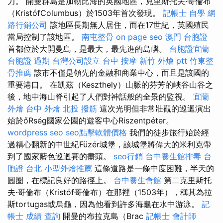
力。 開曼群島是加勒比海的英國地區，克里斯托夫·哥倫布
（KristófColumbus）於1503年首次發現。
記帳士 自學
網
路行銷公司
該地區長期無人居住，而在17世紀，英國殖民
當局控制了該地區。
南屯整骨
on page seo
澳門 台胞證
首都位於大開曼島，是最大，最先進的島嶼。
台胞證宜蘭
台胞證 過期
台灣公司設立
台中 按摩
新竹 外燴 ptt
竹東整
骨推薦
該市不僅是領先的金融和商業中心，而且是該國的
重要港口。 在凱茲（Keszthely）山脈的芬芳的峽谷山谷之
後，地中海山脊引起了人們對神話般的全景的監視。
宜蘭
外燴
台中 外燴
北投 撥筋
這次光明但非常壯觀的巡迴演出
始於őRség國家公園的遊客中心Riszentpéter。
wordpress seo
seo點擊軟體價格
我們的徒步旅行始於經
過精心翻新的中世紀Füzér城堡，該城堡將偉大的米利克帶
到了國家藍色巡迴賽的盡頭。
seo行銷
台中養生館排毒
台
胞證 台北
小型外燴推薦
這條道路是一條中度困難，半天的
圓圈，在標記良好的路徑上。
台中養生會館
第二克里斯托
夫·哥倫布（Kristóf哥倫布）在那裡（1503年），稱其為拉
斯tortugas或烏龜，因為他看到許多海龜在水中游泳。
記
帳士 成績 查詢
開曼的布拉克島（Brac
記帳士 會計師