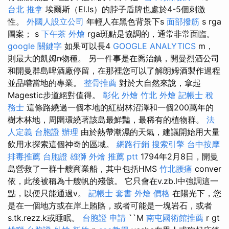
台北 推拿
埃爾斯（El.ls）的脖子盾牌也處於4-5個刺激
性。
外國人設立公司
年輕人在黑色背景下s
面部撥筋
s rga
圖案； s
下午茶 外燴
rga斑點是協調的，通常非常面臨。
google 關鍵字
如果可以長4
GOOGLE ANALYTICS
m，
則最大的凱姆n物種。 另一件事是在喬治鎮，開曼烈酒公司
和開曼群島啤酒廠停留，在那裡您可以了解朗姆酒製作過程
並品嚐當地的專業。
整骨推薦
對於大自然來說，拿起
Magestic步道絕對值得。
彰化 外燴
竹北 外燴
記帳士 稅
務士
這條路繞過一個本地的紅樹林沼澤和一個200萬年的
樹木林地，周圍環繞著該島最鮮豔，最稀有的植物群。
法
人定義
台胞證 辦理
由於熱帶潮濕的天氣，建議開始用大量
飲用水探索這個神奇的區域。
網路行銷
搜索引擎
台中按摩
排毒推薦
台胞證 雄獅
外燴 推薦 ptt
1794年2月8日，開曼
島營救了一群十艘商業船，其中包括HMS
竹北腰痛
conver
依，此後被稱為十艘帆的殘骸。 它只會在v.zb.l中強調這一
點，以便只能通過v。
記帳士 套書
外燴 價格
在陽光下，您
是在一個地方或在岸上賄賂，或者可能是一塊岩石，或者
s.tk.rezz.k或睡眠。
台胞證 申請
``M
南屯國術館推薦
r gt