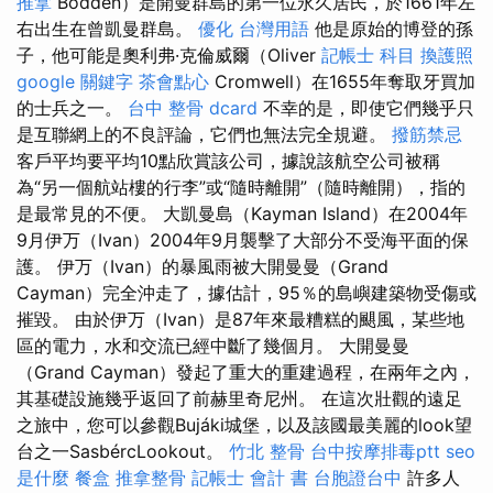
推拿
Bodden）是開曼群島的第一位永久居民，於1661年左
右出生在曾凱曼群島。
優化 台灣用語
他是原始的博登的孫
子，他可能是奧利弗·克倫威爾（Oliver
記帳士 科目
換護照
google 關鍵字
茶會點心
Cromwell）在1655年奪取牙買加
的士兵之一。
台中 整骨 dcard
不幸的是，即使它們幾乎只
是互聯網上的不良評論，它們也無法完全規避。
撥筋禁忌
客戶平均要平均10點欣賞該公司，據說該航空公司被稱
為“另一個航站樓的行李”或“隨時離開”（隨時離開），指的
是最常見的不便。 大凱曼島（Kayman Island）在2004年
9月伊万（Ivan）2004年9月襲擊了大部分不受海平面的保
護。 伊万（Ivan）的暴風雨被大開曼曼（Grand
Cayman）完全沖走了，據估計，95％的島嶼建築物受傷或
摧毀。 由於伊万（Ivan）是87年來最糟糕的颶風，某些地
區的電力，水和交流已經中斷了幾個月。 大開曼曼
（Grand Cayman）發起了重大的重建過程，在兩年之內，
其基礎設施幾乎返回了前赫里奇尼州。 在這次壯觀的遠足
之旅中，您可以參觀Bujáki城堡，以及該國最美麗的look望
台之一SasbércLookout。
竹北 整骨
台中按摩排毒ptt
seo
是什麼
餐盒
推拿整骨
記帳士 會計 書
台胞證台中
許多人