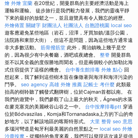
燴
外燴 宜蘭
在20世紀，開曼群島的主要經濟活動是海上
運輸和運輸。 徒步旅行是我們毅力發展，我們的靈魂平靜
下來的最好的放鬆之一，並且遊覽具有令人難忘的經歷。
外燴佈置
關鍵字
財團法人 社團法人
台胞證桃園
local seo
遊客應避免某些地區（岩石，沼澤，牙買加鎮/溫莎公園，
法院路和東部大街），但這不是問題，因為這些地方通常遠
非大多數活動。
筋骨撥筋堂
此外，喬治鎮晚上幾乎是空
的，因為很少有中央餐廳，酒吧或夜總會。
整脊
開曼群島
並不以其全義的度假勝地而聞名，但是兩個較小的加勒比海
式住宿提供了這樣的機會。
台中養生館排毒
外燴 點心
回
想起來，我了解到這些樹木旨在像徵著與海洋和海洋污染的
鬥爭。
seo agency
高雄 外燴 推薦
記帳士 考什麼
此類最
抬高的樹聆聽了觸發式翻牌樹，位於Cajman首都以南。 在
我們的遊覽中，我們參觀了山上最大的秋天，Ágnes的水落
在麥克塞克的美麗峽谷山谷之一中。
台中按摩排毒ptt
穿過
位於Bódvaszilas，Komja和Tornanadaska上方的下山的奇
妙地方，以了解該地區的喀斯特形式。
大里 整骨
seo 意思
多瑙河彎道是匈牙利最美麗的自然景點之一
local seo
外燴
沙鹿按摩
- 從獨特的角度來看，我們可以發現這次遠足提供