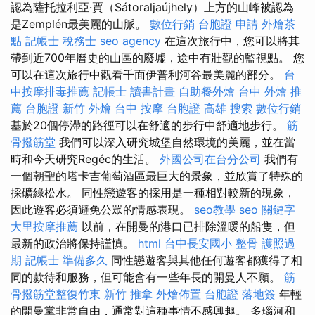
認為薩托拉利亞·賈（Sátoraljaújhely）上方的山峰被認為
是Zemplén最美麗的山脈。
數位行銷
台胞證 申請
外燴茶
點
記帳士 稅務士
seo agency
在這次旅行中，您可以將其
帶到近700年曆史的山區的廢墟，途中有壯觀的監視點。 您
可以在這次旅行中觀看千面伊普利河谷最美麗的部分。
台
中按摩排毒推薦
記帳士 讀書計畫
自助餐外燴
台中 外燴 推
薦
台胞證
新竹 外燴
台中 按摩
台胞證 高雄
搜索
數位行銷
基於20個停滯的路徑可以在舒適的步行中舒適地步行。
筋
骨撥筋堂
我們可以深入研究城堡自然環境的美麗，並在當
時和今天研究Regéc的生活。
外國公司在台分公司
我們有
一個朝聖的塔卡吉葡萄酒區最巨大的景象，並欣賞了特殊的
採礦綠松水。 同性戀遊客的採用是一種相對較新的現象，
因此遊客必須避免公眾的情感表現。
seo教學
seo 關鍵字
大里按摩推薦
以前，在開曼的港口已排除溫暖的船隻，但
最新的政治將保持謹慎。
html
台中長安國小 整骨
護照過
期
記帳士 準備多久
同性戀遊客與其他任何遊客都獲得了相
同的款待和服務，但可能會有一些年長的開曼人不願。
筋
骨撥筋堂整復竹東
新竹 推拿
外燴佈置
台胞證 落地簽
年輕
的開曼黨非常自由，通常對這種事情不感興趣。 多瑙河和