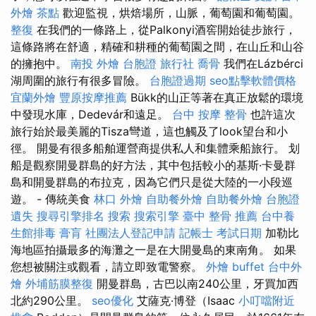
外燴 茶點
歡迎監視，烘焙場所，山脈，葡萄園和葡萄園。
整復
在我們的一條路上，從Palkonyi酒窖開始徒步旅行，
這條路將在舒適，精確和耕種的葡萄園之間，在山丘和山谷
的擁抱中。
南投 外燴
台胞證 旅行社
喬骨
我們在Lázbérci
湖周圍的旅行有很多冒險。
台胞證過期
seo點擊軟體價格
宜蘭外燴
豐原按摩推薦
Bükk的山正等著在真正放鬆的環境
中發現水庫，Dedevár和遠足。
台中 按摩 整骨
也許這次
旅行始於最美麗的Tisza彎道，這也觸及了look望台和小
徑。 開曼有很多船舶運營商提供私人和集體乘船旅行。 划
船是觀察開曼群島的好方法，其中包括較小的基斯·卡曼群
島和開曼群島的布拉克，因為它們只是從大陸的一小段巡
遊。 - 傳統美食
林口 外燴
自助餐外燴
自助餐外燴
台胞證
遺失
搜尋引擎排名
搜索
搜索引擎
臺中 整骨 推薦
台中養
生館排毒
膏肓
社團法人登記申請
記帳士 考試日期
加勒比
海地區拍攝最多的海灘之一是在大開曼島的東南角。 如果
您想被關注或觀看，請立即致電警察。
外燴 buffet
台中外
燴
外埔筋膜整復
開曼群島，古巴以南240公里，牙買加西
北約290公里。
seo優化
艾薩克·博登（Isaac
小叮噹附近