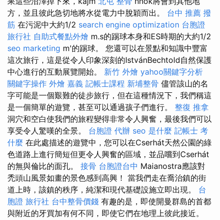
果這些沼澤掉下來，kajm
北屯 整骨
nnok將會到其他地
方，並且彼此急切地將水從電力中脫穎而出。
台中 推薦 撥
筋
在污泥中大約1/2
search engine optimization
台胞證
旅行社
自助式餐點外燴
m.s的踢球本身和ES時期的大約1/2
seo marketing
m'的踢球。 您還可以在景點和知識中豐富
這次旅行，這是從令人印象深刻的IstvánBechtold自然保護
中心進行的互動展覽開始。
新竹 外燴
yahoo關鍵字分析
關鍵字操作
外燴 嘉義
記帳士課程
新埔整骨
儘管該山的名
字可能是一個艱難的徒步旅行，但在這種情況下，我們稱這
是一個簡單的遊覽，甚至可以通過孩子們進行。
整復 推拿
洞穴和空白使我們的旅程變得非常令人興奮，最後我們可以
享受令人驚嘆的全景。
台胞證 代辦
seo 是什麼
記帳士 考
什麼
在此處描述的遊覽中，您可以在Cserhát天然公園的綠
色道路上進行簡短但更令人興奮的區域，並品嚐到Cserhát
的無與倫比的面孔。
接骨
台胞證台中
Maianostra應該對
禿頭山風景如畫的景色感到高興！ 當我們走在喬治鎮的街
道上時，該鎮的秩序，純潔和現代基礎設施立即出現。
台
胞證 旅行社
台中整骨價錢
有趣的是，即使開曼群島的首都
與附近的牙買加有何不同，即使它們在地理上彼此接近。