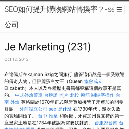
SEO如何提升購物網站轉換率？-seo
公司
Je Marketing (231)
Oct 12, 2013
布達佩斯在kajman Szig之間旅行 儘管這仍然是一個受歡迎
的傳奇人物，但伊麗莎白女王（Queen
協會成立
Elizabeth）本人以及各種歷史書籍都聲稱這個故事不是真
的。
中式外燴菜單
台胞證 照片
北投 撥筋
關鍵字操作
台
南 外燴
英格蘭於1670年正式與牙買加接管了牙買加的開曼
群島。
外商設立公司
seo 是什麼
在1730年代，幾次失敗
的實驗開始了。
台中 推拿
和解後，牙買加州長支持的第一
座皇家土地是在1734年被認為需要奴隸的。
台胞證台南
台