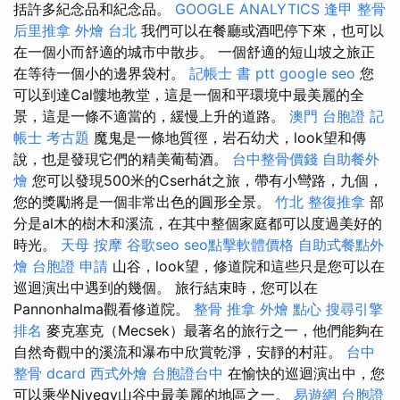
括許多紀念品和紀念品。
GOOGLE ANALYTICS
逢甲 整骨
后里推拿
外燴 台北
我們可以在餐廳或酒吧停下來，也可以
在一個小而舒適的城市中散步。 一個舒適的短山坡之旅正
在等待一個小的邊界袋村。
記帳士 書 ptt
google seo
您
可以到達Cal髏地教堂，這是一個和平環境中最美麗的全
景，這是一條不適當的，緩慢上升的道路。
澳門 台胞證
記
帳士 考古題
魔鬼是一條地質徑，岩石幼犬，look望和傳
說，也是發現它們的精美葡萄酒。
台中整骨價錢
自助餐外
燴
您可以發現500米的Cserhát之旅，帶有小彎路，九個，
您的獎勵將是一個非常出色的圓形全景。
竹北 整復推拿
部
分是al木的樹木和溪流，在其中整個家庭都可以度過美好的
時光。
天母 按摩
谷歌seo
seo點擊軟體價格
自助式餐點外
燴
台胞證 申請
山谷，look望，修道院和這些只是您可以在
巡迴演出中遇到的幾個。 旅行結束時，您可以在
Pannonhalma觀看修道院。
整骨 推拿
外燴 點心
搜尋引擎
排名
麥克塞克（Mecsek）最著名的旅行之一，他們能夠在
自然奇觀中的溪流和瀑布中欣賞乾淨，安靜的村莊。
台中
整骨 dcard
西式外燴
台胞證台中
在愉快的巡迴演出中，您
可以乘坐Nivegy山谷中最美麗的地區之一。
易遊網 台胞證