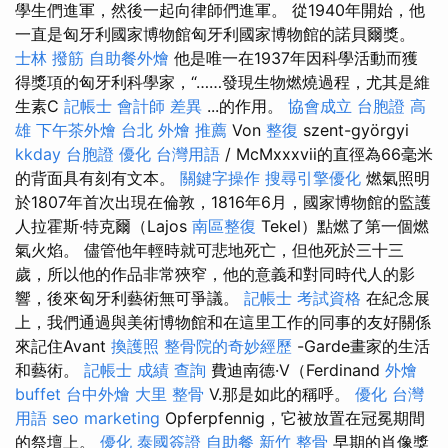
學生們進軍，然後一起向律師們進軍。 從1940年開始，他
一直是匈牙利國家博物館匈牙利國家博物館的諾貝爾獎。
士林 撥筋
自助餐外燴
他是唯一在1937年因科學活動而獲
得獎項的匈牙利科學家，“……發現生物燃燒過程，尤其是維
生素C
記帳士 會計師 差異
...的作用。
協會成立
台胞證 高
雄
下午茶外燴
台北 外燴 推薦
Von
整復
szent-györgyi
kkday 台胞證
優化 台灣用語
/ McMxxxvii的直徑為66毫米
的背面具有刻有文本。
關鍵字操作
搜尋引擎優化
燃氣照明
於1807年首次出現在倫敦，1816年6月，國家博物館的監護
人拉霍斯·特克爾（Lajos
南區整復
Tekel）點燃了第一個燃
氣火焰。 儘管他年輕時就可悲地死亡，但他死於三十三
歲，所以他的作品非常狹窄，他的意義和對同時代人的影
響，後來匈牙利藝術無可爭議。
記帳士 考試資格
在紀念展
上，我們通過與美術博物館和在這里工作的同事的友好關係
來記住Avant
換護照
整骨院的奇妙經歷
-Garde畫家的生活
和藝術。
記帳士 成績 查詢
費迪南德·V（Ferdinand
外燴
buffet
台中外燴
大里 整骨
V.那是如此的稱呼。
優化 台灣
用語
seo marketing
Opferpfennig，它被放置在冠冕期間
的祭壇上。
優化
泰國簽證
自助餐
新竹 整骨
早期的肖像獎