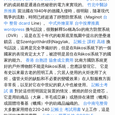
朽的成就都是通過自然秘密的電力來實現的。
竹北中醫診
所推薦
當法國在1940年的德國入侵時，很明顯，隨著現代
戰爭的流動，時間已經超過了靜態防禦系統（Maginot
台
中 整骨 dcard
Line）。
中式外燴菜單
台中按摩推薦
wordpress
換句話說，很難解釋So稱為So的南方防禦系統
（DVR），這是在五十年代的歇斯底里氛圍中提出的堡壘連
鎖店，從Szentgotthárd到Nagylak。
記帳士 課程 高雄
換
句話說，這將是完全準備好的，但是在Rákosi系統下的一個
國家的表現肯定太大了，被證明是居住在Rákosi系統下的國
家的能力。
香港 台胞證
協會成立費用
比南方國防系統更
好的戶外博物館不能是Rákosi系統，您應該發現它。 它是
有史以來最古老的照明工具，穴居人使用的火炬使用了火
炬，儘管火炬的缺點和不必要的變暖效果）在人類服務方面
非常長，以至於它在中世紀的窮人中也被使用。
記帳士考
試 書
對於這些照明固定裝置的情況，燃燒的部分是燈芯，
它是用紡織品（大麻，羊毛或亞麻）或懸掛在液體（蠟燭）
或固體培養基（蠟燭）中的紡織品編織的。
台中南屯整骨
大多數家用燈在220-240
記帳士 考試用書
V上工作，這是