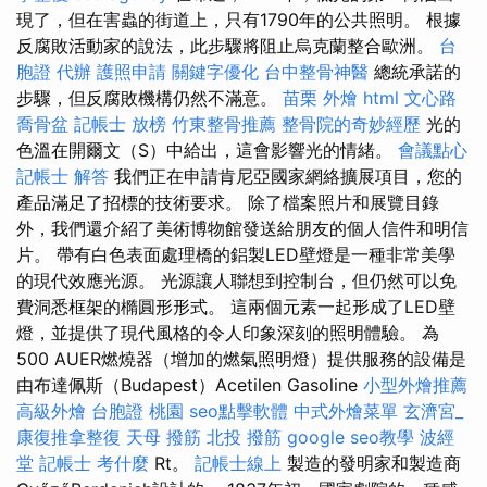
現了，但在害蟲的街道上，只有1790年的公共照明。 根據
反腐敗活動家的說法，此步驟將阻止烏克蘭整合歐洲。
台
胞證 代辦
護照申請
關鍵字優化
台中整骨神醫
總統承諾的
步驟，但反腐敗機構仍然不滿意。
苗栗 外燴
html
文心路
喬骨盆
記帳士 放榜
竹東整骨推薦
整骨院的奇妙經歷
光的
色溫在開爾文（S）中給出，這會影響光的情緒。
會議點心
記帳士 解答
我們正在申請肯尼亞國家網絡擴展項目，您的
產品滿足了招標的技術要求。 除了檔案照片和展覽目錄
外，我們還介紹了美術博物館發送給朋友的個人信件和明信
片。 帶有白色表面處理橋的鋁製LED壁燈是一種非常美學
的現代效應光源。 光源讓人聯想到控制台，但仍然可以免
費洞悉框架的橢圓形形式。 這兩個元素一起形成了LED壁
燈，並提供了現代風格的令人印象深刻的照明體驗。 為
500 AUER燃燒器（增加的燃氣照明燈）提供服務的設備是
由布達佩斯（Budapest）Acetilen Gasoline
小型外燴推薦
高級外燴
台胞證 桃園
seo點擊軟體
中式外燴菜單
玄濟宮_
康復推拿整復
天母 撥筋
北投 撥筋
google seo教學
波經
堂
記帳士 考什麼
Rt。
記帳士線上
製造的發明家和製造商