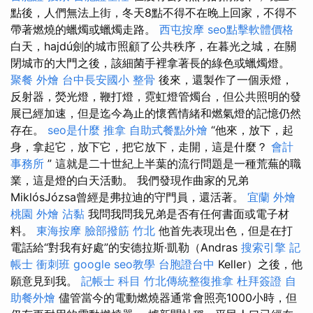
點後，人們無法上街，冬天8點不得不在晚上回家，不得不
帶著燃燒的蠟燭或蠟燭走路。
西屯按摩
seo點擊軟體價格
白天，hajdú劍的城市照顧了公共秩序，在暮光之城，在關
閉城市的大門之後，該細菌手裡拿著長的綠色或蠟燭燈。
聚餐 外燴
台中長安國小 整骨
後來，還製作了一個汞燈，
反射器，熒光燈，鞭打燈，霓虹燈管燭台，但公共照明的發
展已經加速，但是迄今為止的懷舊情緒和燃氣燈的記憶仍然
存在。
seo是什麼
推拿
自助式餐點外燴
“他來，放下，起
身，拿起它，放下它，把它放下，走開，這是什麼？
會計
事務所
” 這就是二十世紀上半葉的流行問題是一種荒蕪的職
業，這是燈的白天活動。 我們發現作曲家的兄弟
MiklósJózsa曾經是弗拉迪的守門員，還活著。
宜蘭 外燴
桃園 外燴
沾黏
我問我問我兄弟是否有任何書面或電子材
料。
東海按摩
臉部撥筋 竹北
他首先表現出色，但是在打
電話給“對我有好處”的安德拉斯·凱勒（Andras
搜索引擎
記
帳士 衝刺班
google seo教學
台胞證台中
Keller）之後，他
願意見到我。
記帳士 科目
竹北傳統整復推拿
杜拜簽證
自
助餐外燴
儘管當今的電動燃燒器通常會照亮1000小時，但