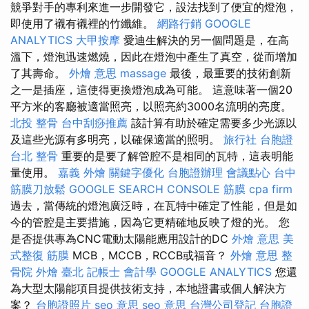
競爭對手的專利來進一步開發它，設法找到了便宜的燈泡，
即使用了襯有襯裡的竹纖維。
網路行銷
GOOGLE
ANALYTICS
大甲按摩
愛迪生解決的另一個問題是，在高
溫下，燈泡迅速燃燒，因此在燈泡中產生了真空，從而增加
了其壽命。
外燴 意思
massage
最後，最重要的技術創新
之一是插座，這使得更換燈泡成為可能。 這意味著一個20
平方米的客廳被適當照亮，以照亮約3000名流明的亮度。
北投 整骨
台中刮痧推薦
該計算有助於確定需要多少光源以
及這些光源有多明亮，以確保適當的照明。
旅行社 台胞證
台北 整骨
重要的是要了解管腔不是相同的瓦特，這表明能
量使用。
嘉義 外燴
關鍵字優化
台胞證辦理
會議點心
台中
筋膜刀放鬆
GOOGLE SEARCH CONSOLE
筋膜
cpa firm
過去，當傳統的燈泡廣泛時，在瓦特中確定了性能，但是如
今的管腔是主要措施，因為它更精確地反映了燈的光。 您
是否提供專為CNC電動太陽能應用設計的DC
外燴 意思
美
式整復 筋膜
MCB，MCCB，RCCB或福音？
外燴 意思
整
骨院
外燴 臺北
記帳士 會計學
GOOGLE ANALYTICS
您還
為大型太陽能項目提供技術支持，本地證書或個人解決方
案？
台胞證照片
seo 意思
seo 意思
台灣公司登記
台胞證