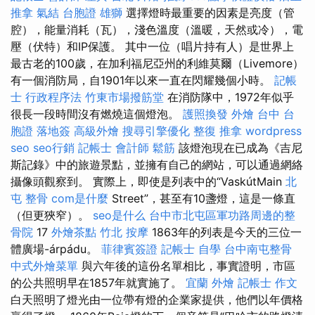
推拿
氣結
台胞證 雄獅
選擇燈時最重要的因素是亮度（管
腔），能量消耗（瓦），淺色溫度（溫暖，天然或冷），電
壓（伏特）和IP保護。 其中一位（唱片持有人）是世界上
最古老的100歲，在加利福尼亞州的利維莫爾（Livemore）
有一個消防局，自1901年以來一直在閃耀幾個小時。
記帳
士 行政程序法
竹東市場撥筋堂
在消防隊中，1972年似乎
很長一段時間沒有燃燒這個燈泡。
護照換發
外燴 台中
台
胞證 落地簽
高級外燴
搜尋引擎優化
整復 推拿
wordpress
seo
seo行銷
記帳士 會計師
鬆筋
該燈泡現在已成為《吉尼
斯記錄》中的旅遊景點，並擁有自己的網站，可以通過網絡
攝像頭觀察到。 實際上，即使是列表中的“VaskútMain
北
屯 整骨
com是什麼
Street”，甚至有10盞燈，這是一條直
（但更狹窄）。
seo是什么
台中市北屯區軍功路周邊的整
骨院
17
外燴茶點
竹北 按摩
1863年的列表是今天的三位一
體廣場-árpádu。
菲律賓簽證
記帳士 自學
台中南屯整骨
中式外燴菜單
與六年後的這份名單相比，事實證明，市區
的公共照明早在1857年就實施了。
宜蘭 外燴
記帳士 作文
白天照明了燈光由一位帶有燈的企業家提供，他們以年價格