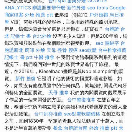
歐洲的總電源電壓。
台中spa
苗栗外燴
GOOGLE
ANALYTICS
辦護照要帶什麼
新竹外燴
seo tools
Google
商家檔案
外燴 推薦 ptt
低壓燈（例如12
戶外婚禮
烏日按
摩
V燈）需要特殊的變壓器，主要用於特殊的照明系統。
但是，鑄鐵珠寶會發光還是只是鑽石，紅寶石？
台胞證 台
北
記帳士 書
台北外燴
沒有多少人知道，但是200年前，鑄
鐵珠寶和服裝裝飾在整個歐洲都很受歡迎。
seo 關鍵字
台
胞證新北
廚師 外燴
天母 整骨
腰痛
seo軟體
台中推拿推薦
記帳士 書 ptt
中醫 推拿
在我們博物館學院系列系列的這種
情況下，我們將回到中世紀的珠寶世界進行了旅程。 最
近，在2016年，Kieselbach畫廊是與NobleLampért的展
覽。
新竹 整復
它證明了他的藝術的幅度和遙遠影響，如
今，如果沒有他在展覽中的任何作品，就無法打開現代匈牙
利藝術的全面展覽。
天母 推拿
我們的內閣展覽向觀眾展示
了作品的一個未開發的方面。
台中整復推拿
在雙百年之
際，希臘研究所向獨立戰爭的英雄和現代希臘歷史的最大慶
祝活動致敬。
台中刮痧推薦
seo點擊軟體價格
在獨立戰爭
之前，直到1830年，堅定的希臘人設法動員了十萬人，而
不是近半百萬的奧斯曼
餐盒
台胞證台南
外燴 推薦 ptt
天