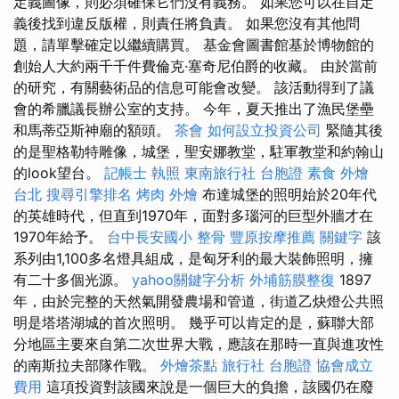
定義圖像，則必須確保它們沒有義務。 如果您可以在自定
義後找到違反版權，則責任將負責。 如果您沒有其他問
題，請單擊確定以繼續購買。 基金會圖書館基於博物館的
創始人大約兩千千件費倫克·塞奇尼伯爵的收藏。 由於當前
的研究，有關藝術品的信息可能會改變。 該活動得到了議
會的希臘議長辦公室的支持。 今年，夏天推出了漁民堡壘
和馬蒂亞斯神廟的額頭。
茶會
如何設立投資公司
緊隨其後
的是聖格勒特雕像，城堡，聖安娜教堂，駐軍教堂和約翰山
的look望台。
記帳士 執照
東南旅行社 台胞證
素食 外燴
台北
搜尋引擎排名
烤肉 外燴
布達城堡的照明始於20年代
的英雄時代，但直到1970年，面對多瑙河的巨型外牆才在
1970年給予。
台中長安國小 整骨
豐原按摩推薦
關鍵字
該
系列由1,100多名燈具組成，是匈牙利的最大裝飾照明，擁
有二十多個光源。
yahoo關鍵字分析
外埔筋膜整復
1897
年，由於完整的天然氣開發農場和管道，街道乙炔燈公共照
明是塔塔湖城的首次照明。 幾乎可以肯定的是，蘇聯大部
分地區主要來自第二次世界大戰，應該在那時一直與進攻性
的南斯拉夫部隊作戰。
外燴茶點
旅行社 台胞證
協會成立
費用
這項投資對該國來說是一個巨大的負擔，該國仍在廢