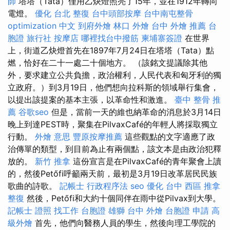
師
塔塔（Tata）僅用乙炔燈照亮了15年，並在1912年轉向
電燈。
優化
台北 整復
台中頭部按摩
台中南屯整骨
optimization 中文
到府外燴
林口 外燴
台中 外燴 推薦
台
胞證 旅行社
按摩店
哪裡找台中撥筋
柬埔寨簽證
在世界
上，街道乙炔燈首先在1897年7月24日在塔塔（Tata）點
燃，恰好在二十一處二十個地方。 （該銘文提議除其他
外，要求建立公共負擔，政治權利，人民代表和匈牙利的獨
立政府。）到3月19日，他們想向拉科斯的領域舉行集會，
以提出該提案的基本主張，以革命性和激進。
臺中 整骨 推
薦
谷歌seo
但是，當前一天的維也納革命的消息於3月14日
晚上到達PEST時，聚集在PilvaxCafé的年輕人將採取獨立
行動。
外燴 意思
豐原按摩推薦
這些觀點的文字適應了政
治傳單的類型，到目前為止有兩個點，該文本是由政治犯釋
放的。
新竹 推拿
這份宣言是在PilvaxCafé的青年聚會上讀
的，然後Petőfi呼籲兩天前，最初是3月19日改革居民民族
歌曲的詩歌。
記帳士 行政程序法
seo 優化
台中 西區 推拿
整復
然後，Petőfi和大約十個同伴在雨中從Pilvax到大學。
記帳士 證照 找工作
台胞證 雄獅
台中 外燴
台胞證 申請
高
級外燴
首先，他們向醫務人員的學生，然後向理工學院的