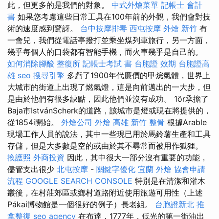
此，但更多的是我們的對象。
中式外燴菜單
記帳士 會計
書
如果您考慮這些日常工具在100年前的外觀，我們會對技
術的速度感到驚訝。
台中按摩排毒
西屯按摩
外燴 新竹
有
一會兒，我們從電話亭撥打並乘坐煤列車旅行，另一方面，
幾乎每個人的口袋都有智能手機，而火車幾乎是自己的。
如何消除腳酸
整復所
記帳士考試 書
台胞證 效期
台胞證高
雄
seo
搜尋引擎
多虧了1900年代廉價的甲烷氣體，世界上
大城市的街道上出現了燃氣燈，這是向前邁出的一大步，但
是由於他們有很多缺點，因此他們並沒有成功。 1ör承擔了
Baja市IstvánScherk的道路，該城市是燈或現在將提供的，
從1854i開始。
外燴公司
外燴 高雄
新竹 整骨
根據Arable
現場工作人員的說法，其中一些現已用於馬鈴薯生產和工具
存儲，但是大多數是空的或由於其不尋常而被用作狐狸。
換護照
外商投資
因此，其中很大一部分沒有重要的功能，
儘管支出很少
北屯按摩
-
關鍵字優化
宜蘭 外燴
協會申請
流程
GOOGLE SEARCH CONSOLE
特別是在清潔和灌木
叢後，在村莊郊區或鄉村道路附近使用旅遊可用性（上述
Pákai博物館是一個很好的例子）長老組。
台胞證新北
推
拿整復
seo agency
在布達，1777年，低光的第一街油出