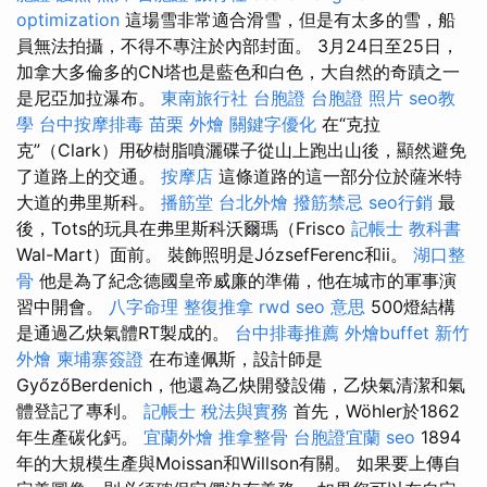
optimization
這場雪非常適合滑雪，但是有太多的雪，船
員無法拍攝，不得不專注於內部封面。 3月24日至25日，
加拿大多倫多的CN塔也是藍色和白色，大自然的奇蹟之一
是尼亞加拉瀑布。
東南旅行社 台胞證
台胞證 照片
seo教
學
台中按摩排毒
苗栗 外燴
關鍵字優化
在“克拉
克”（Clark）用矽樹脂噴灑碟子從山上跑出山後，顯然避免
了道路上的交通。
按摩店
這條道路的這一部分位於薩米特
大道的弗里斯科。
播筋堂
台北外燴
撥筋禁忌
seo行銷
最
後，Tots的玩具在弗里斯科沃爾瑪（Frisco
記帳士 教科書
Wal-Mart）面前。 裝飾照明是JózsefFerenc和ii。
湖口整
骨
他是為了紀念德國皇帝威廉的準備，他在城市的軍事演
習中開會。
八字命理 整復推拿
rwd
seo 意思
500燈結構
是通過乙炔氣體RT製成的。
台中排毒推薦
外燴buffet
新竹
外燴
柬埔寨簽證
在布達佩斯，設計師是
GyőzőBerdenich，他還為乙炔開發設備，乙炔氣清潔和氣
體登記了專利。
記帳士 稅法與實務
首先，Wöhler於1862
年生產碳化鈣。
宜蘭外燴
推拿整骨
台胞證宜蘭
seo
1894
年的大規模生產與Moissan和Willson有關。 如果要上傳自