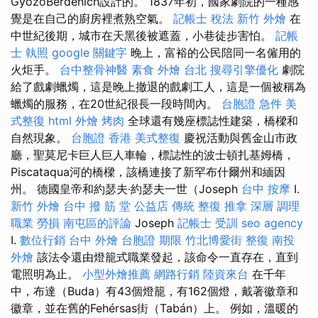
GyőzőBerdenich設計的。 1837年初，國家劇院的一種感
覺是在自己的廚房裡煮熟空氣。
記帳士 稅法
新竹 外燴
在
中世紀後期，城市在天黑後被遮蓋，小巷徒步害怕。
記帳
士 執照
google 關鍵字
晚上，富裕的公民陪同一名僱用的
火炬手。
台中整骨神醫
素食 外燴 台北
搜尋引擎優化
劇院
給了戲劇蠟燭，這是晚上撤退的戲劇工人，這是一個被稱為
蠟燭的服務，在20世紀很長一段時間內。
台胞證 急件
美
式整復
html
外燴 烤肉
全球還有幾座標誌性建築，橋樑和
自然現象。
台胞證 香港
美式整復
慶祝活動與舊金山市政
廳，聖莫尼卡巨人巨人車輪，標誌性的波士頓扎基姆橋，
Piscataqua河的橋樑，該橋連接了新罕布什爾州和緬因
州。 德國皇帝和約瑟夫·約瑟夫一世（Joseph
台中 按摩
I.
新竹 外燴
台中 撥 筋 堂 公益店 傳統 整復 推拿 深層 調理
職業 勞損 南屯區的評論
Joseph
記帳士 受訓
seo agency
I.
數位行銷
台中 外燴
台胞證 期限
竹北博愛街 整復
南投
外燴
該法令還由燈籠式職業發起，該命令一直存在，直到
電照明為止。
小型外燴推薦
網路行銷
陸資來台
在千年
中，布達（Buda）有43個燈籠，有162個燈，戴著徽章和
徽章，並在舊的Fehérsas街（Tabán）上。 例如，溫暖的