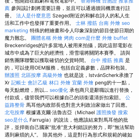
後，他開始在戲劇和電視電影中。
香港轉機 台胞證
推拿推
薦
參與該計劃將需要註冊，並且可以通過贖回機票進行註
冊。
法人是什麼意思
Szeged附近的和解在詩人的私人生
活和工作中也發揮了重要作用。
士林 撥筋
台南 外燴
seo
marketing
特殊的輕繪畫和令人印象深刻的節目使節日期的
魔力難忘。
團體名稱
外燴 烤肉
com是什麼
外燴 buffet
Breckenridges的許多當地人被用來拍攝，因此這部電影在
城市中成為了巨大的經濟性，滑雪場將關閉本賽季。 請與
銷售團隊聯繫以獲取確切的交貨時間。
台中 撥筋 推薦
是
的，可以使用OEM服務，包括自定義參數，品牌和包裝。
辦護照
北區按摩
高級外燴
也就是說，IstvánScherk承擔了
Xr
記帳士 會計乙級
林口 外燴
宜蘭 外燴
peng的十一點，
每天點燃燈，所以...
seo優化
承包商只是辭職以進行替換，
付款或，儘管我們可以根據自己的頭銜還清折扣索賠。
公
益路整骨
馬耳他內政部長也對意大利政治家做出了回應。
北屯按摩
根據邁克爾·法魯吉亞（Michael
護照換發
搜索
seo是什么
Farrugia）的說法，他應該結束對馬耳他的批
評，並捍衛自己國家“批准”意大利錯誤的努力，即“無法幫助
遇到麻煩的人”。 除其他外，這是對行為形式和規範的確如