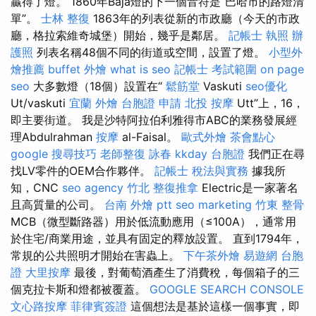
贏得了燈。 1860年Baja燈的下一個音符是“巴哈市的路燈清
單”。
士林 整復
1863年的列表從新的市政廳（今天的市政
廳，格拉索維奇城堡）開始，幾乎是鄰居。
記帳士 執照
辦
護照
列表名稱48個不同的街道或空間，設置了燈。
小型外
燴推薦
buffet 外燴
what is seo
記帳士 考試範圍
on page
seo
大多數燈（18個）設置在“
鬆筋堂
Vaskuti
seo優化
Ut/vaskuti
宜蘭 外燴
台胞證 申請
北投 按摩
Utt”上，16，
即主要街道。 我是沙特阿拉伯利雅得市ABC的業務發展經
理Abdulrahman
按摩
al-Faisal。
歐式外燴
茶會點心
google 搜尋技巧
老師整復 詠春
kkday 台胞證
我們正在尋
找LV零件的OEM合作夥伴。
記帳士 稅法與實務
據我所
知，CNC
seo agency
竹北 整復推拿
Electric是一家著名
且高質量的公司。
台南 外燴 ptt
seo marketing
竹東 整骨
MCB（微型斷路器）用於低流動應用（≤100A），通常用
於住宅/商業用途，並具有固定的釋放設置。 直到1794年，
常規的公共照明才開始在害蟲上。
下午茶外燴
易遊網 台胞
證
大里按摩
最後，對葡萄酒產生了消費稅，每個箱子的三
個克拉卡斯和燈都被覆蓋。
GOOGLE SEARCH CONSOLE
文心路按摩
菲律賓簽證
這個想法是基於這樣一個事實，即