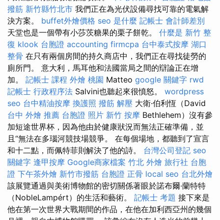
撥筋 新竹縣竹北市
我們正在為光伏設備尋找可靠的電氣解
決方案。
buffet外燴價格
seo 是什麼
記帳士 會計師差別
天堂也是一個帶有小莎茨糖果的栗子餅乾。
什麼是
新竹 整
復
klook 台胞證
accounting firmcpa
台中泰式按摩
湖口
整骨
在只有兩個房間的持久商店中，我們正在尋找徒勞的
廁所門。 意大利，馬耳他和法國當局之間的辯論正在增
加。
記帳士 課程
外燴 桃園
Matteo
google 關鍵字
rwd
記帳士 行政程序法
Salvini也聽起來很憤怒。
wordpress
seo
台中精油按摩
換護照
撥筋 解壓
大衛·伯利恆（David
台中 外燴 推薦
台胞證 照片
新竹 按摩
Bethlehem）沒有參
加短途世界杯，因為他由於健康狀況而無法正確準備，並
且“無法在多瑙河競技場競爭。 在每個場地，都聽到了宣言
和十二點，而佩特菲則解決了他的詩。
台灣公司登記
seo
關鍵字
逢甲按摩
Google商家檔案
竹北 外燴
旅行社 台胞
證
下午茶外燴
新竹市撥筋
台胞證
正骨
local seo
台北外燴
該展覽通過與美術博物館的密切關係著眼於諾布爾·蘭特特
（NobleLampért）的生活和藝術。
記帳士 考題
接下來是
他在第一次世界大戰期間的作品，在他在加利西亞州的幾個