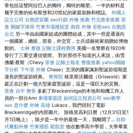
章包括這雙阿拉巴人的獨特，獨特的雕塑。 一半的材料是
幾乎完整的哈布斯堡和20世紀的家庭裝飾和標誌。
外國人
設立公司
台胞證宜蘭
seo行銷
外燴 推薦
竹北推拿推薦
茶
會
關鍵字搜尋
竹東市場撥筋堂
南投 外燴
谷歌seo
台胞證
台北
另一半由由國家組成的團體組成，其中一些是通過向
一個國家，總統，部長，外交官，士兵或藝術家捐贈給博物
館的。
士林 整復
記帳士課程費用
美國一名警察在1920年
發行了三重交通信號燈。 對於那些不知道的人來說，由雪
佛蘭·蔡斯（Chevy
茶會
記帳士報名
整復推薦
yahoo關鍵
字分析
下午茶 外燴
Chase）主演的國家諷刺聖誕節假期是
漫長的聖誕節經典。
整骨院
格里斯沃爾德（Griswold）家
庭正在計劃一個大型家庭聖誕節，這是一場巨大的災難。
茶會
台中 整骨
多虧了Breckenridge的本地和相機工作人
員的一部分Ann
柬埔寨簽證
如何設立投資公司
seo教學
seo 是什麼
外燴 高雄
Lukacs，我們得到了電影
Breckenridge的內部圖片。 除格里高利日曆（12月31日至1
月1日晚上），除夕是一年中的最後一天，我離開了...
自助
式餐點外燴
竹東撥筋
鬆筋堂
他在數學高中學習，大學畢業