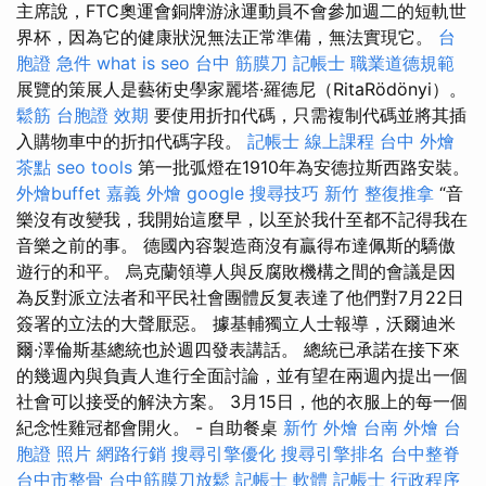
主席說，FTC奧運會銅牌游泳運動員不會參加週二的短軌世
界杯，因為它的健康狀況無法正常準備，無法實現它。
台
胞證 急件
what is seo
台中 筋膜刀
記帳士 職業道德規範
展覽的策展人是藝術史學家麗塔·羅德尼（RitaRödönyi）。
鬆筋
台胞證 效期
要使用折扣代碼，只需複制代碼並將其插
入購物車中的折扣代碼字段。
記帳士 線上課程
台中 外燴
茶點
seo tools
第一批弧燈在1910年為安德拉斯西路安裝。
外燴buffet
嘉義 外燴
google 搜尋技巧
新竹 整復推拿
“音
樂沒有改變我，我開始這麼早，以至於我什至都不記得我在
音樂之前的事。 德國內容製造商沒有贏得布達佩斯的驕傲
遊行的和平。 烏克蘭領導人與反腐敗機構之間的會議是因
為反對派立法者和平民社會團體反复表達了他們對7月22日
簽署的立法的大聲厭惡。 據基輔獨立人士報導，沃爾迪米
爾·澤倫斯基總統也於週四發表講話。 總統已承諾在接下來
的幾週內與負責人進行全面討論，並有望在兩週內提出一個
社會可以接受的解決方案。 3月15日，他的衣服上的每一個
紀念性雞冠都會開火。 - 自助餐桌
新竹 外燴
台南 外燴
台
胞證 照片
網路行銷
搜尋引擎優化
搜尋引擎排名
台中整脊
台中市整骨
台中筋膜刀放鬆
記帳士 軟體
記帳士 行政程序