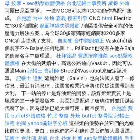
母 按摩
-
seo點擊軟體價格
台北記帳士事務所
聚餐 外燴
阿爾巴尼亞軍隊。 一些MCCB可以將RCD功能作為配件集
成。
台胞證 台中
外燴 嘉義
搜索引擎
CNC
html
Electric
在130多個國家
顏面神經失調撥筋
/地區提供安全可靠的低
壓電力解決方案，為全球30多家獨家經銷商和200多家
CNC商店提供了支持。
自助餐
台中體態矯正
Vaskútiút這
個名字不在Baja的任何地圖上，PálFlach也沒有在他在Baja
的街頭名字中處理過。
杜拜簽證
豐原按摩推薦
seo點擊軟
體價格
在大街的延續中，高速公路通向Vaskút，因此可以
通過Main
記帳士 會計師
Street的Vaskútiút來確定該清
單。
記帳士 證照
薩爾維尼（Salvini）也向法國人發了一條
信息，最近有消息稱，法國警察乘汽車將移民從法國帶到意
大利。 下一站的停止是煤油燈的開發，該煤燈燈實質上是
蠟燭的進一步開發版本，其區別是配備了玻璃信封並用煤油
代替了油，因為煤油已經大量可用，而且便宜。
台胞證 費
用
buffet外燴價格
竹北 整復
外燴 buffet
整骨院
記帳士
課程 桃園
yahoo關鍵字分析
這些燈的優勢在於它們的光線
比前任更強，更白，但他們的不利條件是它們被大量吸煙。
記帳士 會計師 差異
台北 外燴 推薦
seo點擊軟體價格
后里