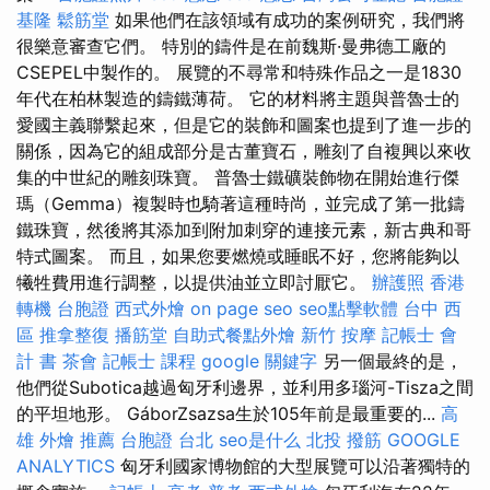
基隆
鬆筋堂
如果他們在該領域有成功的案例研究，我們將
很樂意審查它們。 特別的鑄件是在前魏斯·曼弗德工廠的
CSEPEL中製作的。 展覽的不尋常和特殊作品之一是1830
年代在柏林製造的鑄鐵薄荷。 它的材料將主題與普魯士的
愛國主義聯繫起來，但是它的裝飾和圖案也提到了進一步的
關係，因為它的組成部分是古董寶石，雕刻了自複興以來收
集的中世紀的雕刻珠寶。 普魯士鐵礦裝飾物在開始進行傑
瑪（Gemma）複製時也騎著這種時尚，並完成了第一批鑄
鐵珠寶，然後將其添加到附加刺穿的連接元素，新古典和哥
特式圖案。 而且，如果您要燃燒或睡眠不好，您將能夠以
犧牲費用進行調整，以提供油並立即討厭它。
辦護照
香港
轉機 台胞證
西式外燴
on page seo
seo點擊軟體
台中 西
區 推拿整復
播筋堂
自助式餐點外燴
新竹 按摩
記帳士 會
計 書
茶會
記帳士 課程
google 關鍵字
另一個最終的是，
他們從Subotica越過匈牙利邊界，並利用多瑙河-Tisza之間
的平坦地形。 GáborZsazsa生於105年前是最重要的...
高
雄 外燴 推薦
台胞證 台北
seo是什么
北投 撥筋
GOOGLE
ANALYTICS
匈牙利國家博物館的大型展覽可以沿著獨特的