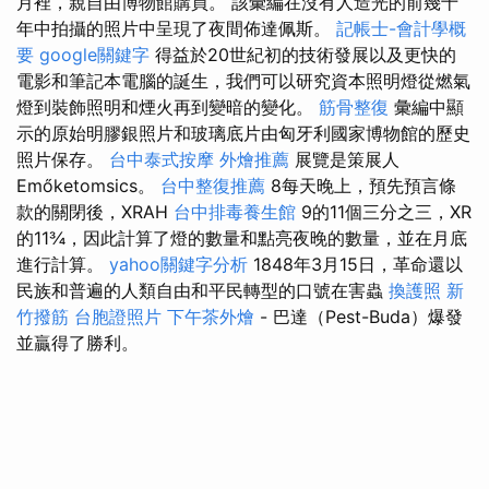
月裡，親自由博物館購買。 該彙編在沒有人造光的前幾十
年中拍攝的照片中呈現了夜間佈達佩斯。
記帳士-會計學概
要
google關鍵字
得益於20世紀初的技術發展以及更快的
電影和筆記本電腦的誕生，我們可以研究資本照明燈從燃氣
燈到裝飾照明和煙火再到變暗的變化。
筋骨整復
彙編中顯
示的原始明膠銀照片和玻璃底片由匈牙利國家博物館的歷史
照片保存。
台中泰式按摩
外燴推薦
展覽是策展人
Emőketomsics。
台中整復推薦
8每天晚上，預先預言條
款的關閉後，XRAH
台中排毒養生館
9的11個三分之三，XR
的11¾，因此計算了燈的數量和點亮夜晚的數量，並在月底
進行計算。
yahoo關鍵字分析
1848年3月15日，革命還以
民族和普遍的人類自由和平民轉型的口號在害蟲
換護照
新
竹撥筋
台胞證照片
下午茶外燴
- 巴達（Pest-Buda）爆發
並贏得了勝利。