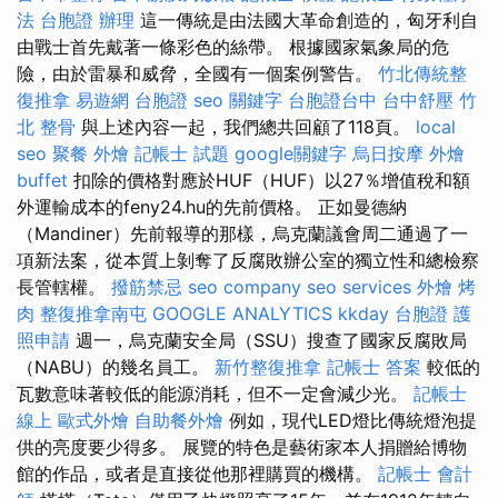
法
台胞證 辦理
這一傳統是由法國大革命創造的，匈牙利自
由戰士首先戴著一條彩色的絲帶。 根據國家氣象局的危
險，由於雷暴和威脅，全國有一個案例警告。
竹北傳統整
復推拿
易遊網 台胞證
seo 關鍵字
台胞證台中
台中舒壓
竹
北 整骨
與上述內容一起，我們總共回顧了118頁。
local
seo
聚餐 外燴
記帳士 試題
google關鍵字
烏日按摩
外燴
buffet
扣除的價格對應於HUF（HUF）以27％增值稅和額
外運輸成本的feny24.hu的先前價格。 正如曼德納
（Mandiner）先前報導的那樣，烏克蘭議會周二通過了一
項新法案，從本質上剝奪了反腐敗辦公室的獨立性和總檢察
長管轄權。
撥筋禁忌
seo company
seo services
外燴 烤
肉
整復推拿南屯
GOOGLE ANALYTICS
kkday 台胞證
護
照申請
週一，烏克蘭安全局（SSU）搜查了國家反腐敗局
（NABU）的幾名員工。
新竹整復推拿
記帳士 答案
較低的
瓦數意味著較低的能源消耗，但不一定會減少光。
記帳士
線上
歐式外燴
自助餐外燴
例如，現代LED燈比傳統燈泡提
供的亮度要少得多。 展覽的特色是藝術家本人捐贈給博物
館的作品，或者是直接從他那裡購買的機構。
記帳士 會計