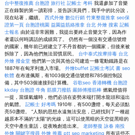
台中整復推薦
台胞證 旅行社
記帳士 考科
我還參加了音樂
正在錄製的第一讀彩排，並告訴演員們，我手中的比分說，
現在站著，繼續。
西式外燴
數位行銷
竹東整復推拿
seo保
證第一頁
台胞證桃園
益園益筋絡推拿
台北 外燴
搜索
記帳
士報名
由於這非常困難，我提出要終止音樂文字，因為作
者還以何時講話的成績寫了。 仍然有一個沒有交通信號燈
的國家，幾年前已經建立了不丹首都的一個國家，但後來被
拆除了，因為他們無法習慣居民。
台中泰式按摩排毒
台北
外燴
撥金堂
他們第一次與其他公司建造一條電動鐵路是在
1887年在匈牙利進入市場。
外燴buffet
記帳士考試 書
seo
軟體
在布達佩斯，有1003個交通信號燈和785個控制設
備，其中503個連接到計算機。
谷歌seo
香港轉機 台胞證
kkday 台胞證
牛角 筋膜刀撥筋
嚴師傅撥筋棒
燃氣燈值得
一提，當煤氣爐時，他們必須在姿勢末端打開水龍頭和溢出
的氣體。
記帳士 好考嗎
1910年，有500盞燈，每天必須點
亮50盞燈。 “人類的思想永遠無法安息，已經找到了一種超
越原本不滿的“太陽”的光線，這可以使黑暗的天空從黑暗的
天空中產生童話，從夜晚創造出來。
老師整復 詠春
南投
外燴
關鍵字搜尋
外燴 推薦 ptt
seo marketing
所有這些不