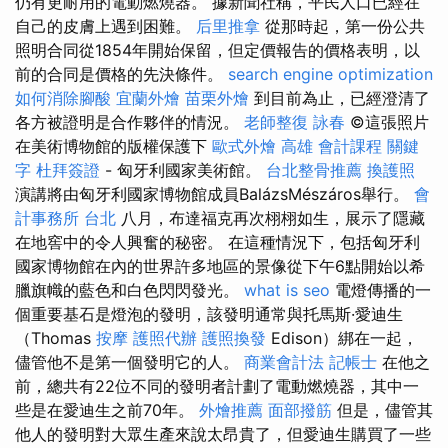
仍有更耐用的電動燃燒器。 據新聞社稱，平民人口已經在
自己的皮膚上遇到困難。
后里推拿
從那時起，第一份公共
照明合同從1854年開始保留，但定價報告的價格表明，以
前的合同是價格的先決條件。
search engine optimization
如何消除腳酸
宜蘭外燴
苗栗外燴
到目前為止，已經澄清了
各方被證明是合作夥伴的情況。
老師整復 詠春
©這張照片
在美術博物館的版權保護下
歐式外燴
高雄 會計課程
關鍵
字
杜拜簽證
- 匈牙利國家美術館。
台北整骨推薦
換護照
演講將由匈牙利國家博物館成員BalázsMészáros舉行。
會
計事務所 台北
八月，布達福克再次栩栩如生，展示了隱藏
在地窖中的令人興奮的秘密。 在這種情況下，包括匈牙利
國家博物館在內的世界許多地區的景像從下午6點開始以希
臘旗幟的藍色和白色閃閃發光。
what is seo
電燈傳播的一
個重要基石是燈泡的發明，該發明通常與托馬斯·愛迪生
（Thomas
按摩
護照代辦
護照換發
Edison）綁在一起，
儘管他不是第一個發明它的人。
商業會計法 記帳士
在他之
前，總共有22位不同的發明者計劃了電動燃燒器，其中一
些是在愛迪生之前70年。
外燴推薦
面部撥筋
但是，儘管其
他人的發明對大眾生產來說太昂貴了，但愛迪生購買了一些