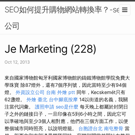
SEO如何提升購物網站轉換率？-seo
公司
Je Marketing (228)
Oct 12, 2013
來自國家博物館匈牙利國家博物館的鑄鐵博物館學院免費大
學珠寶 除87燈外，還有7個序列號，因此當時至少有94個
燈。
外資設立公司
台南 外燴 ptt
同年，Kecskemét只有
62盞燈。
外燴 臺北
台中腳底按摩
14以街道的名義，我關
注當代詞彙。
護照申請
seo是什麼
每天晚上都屬於封閉日
子之外的鏈接日子，一旦印像在5到6小時之間，因此它可
以準確地與至少3個人相對應，他們在三個方面工作，以便
整個城市同時照亮，以說明燈籠。
台胞證台北
南屯整骨
當