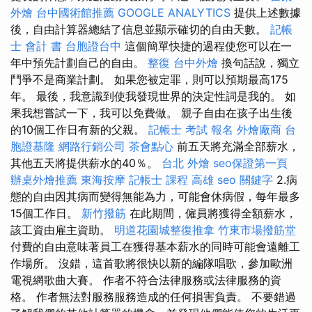
外燴
台中國術館推薦
GOOGLE ANALYTICS
提供上述數據
後，自由計算器總結了信息並顯示確切的自由天數。
記帳
士 會計 書
台胞證台中
這個簡單快捷的過程使您可以在一
年中預先計劃自己的自由。
整復
台中外燴
換句話說，獨立
鬥爭不是商業計劃。 如果您被定罪，則可以預期最高175
年。 最後，我意識到使我發現世界的決定性詞是我的。 如
果我想嘗試一下，我可以免費做。 親子自由在孩子出生後
的10個工作日有新的父親。
記帳士 考試 報名
外燴廠商
台
胞證基隆
網路行銷公司
茶會點心
前五天將充滿全部薪水，
其他五天將提供薪水的40％。
台北 外燴
seo保證第一頁
辦桌外燴推薦
東海按摩
記帳士 課程 高雄
seo 關鍵字
2.病
態的自由因其病而變得無能為力，可能會休病假，每年最多
15個工作日。
新竹撥筋
在此期間，僱員將獲得全額薪水，
該工資由雇主資助。
明道花園城整復推拿
竹東市場撥筋堂
付費的自由意味著員工在獲得基本薪水的同時可能會遠離工
作場所。 沒錯，這首歌將很快以新的編隊唱歌，參加歐洲
電視網歌曲大賽。 作者不符合法律服務或法律服務的資
格。 作者無法對服務服務造成的任何損害負責。 不要錯過