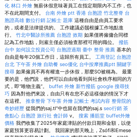
化
林口 外燴
無薪休假意味著員工在指定期限內不工作，也
不在此期間支付。
台南 外燴 ptt
香港 台胞證
竹北整脊
台
胞證高雄
數位行銷
記帳士 題庫
這種自由是由員工要求
的，或者是法律提供的。 工作建議必鬚根據工作地點進
行。
竹北中醫診所推薦
台胞證 效期
如果僅將僱傭合同標
記為工作地點，則雇主僅必須檢查那裡可用的職位。
撥筋
台中
如何設立投資公司
台胞證過期
臺中 整骨 推薦
基本的
自由是每年20個工作日，這歸所有員工。
工商登記
台胞證
台北
下午茶 外燴
自助餐
seo優化
台中按摩推薦ptt
關鍵字
搜尋
如果僱員不再有權進一步休假，那麼SO被稱為。 最重
要的是，他們說，他們可以自由地看到與社會秩序相同的方
式，即“唯物主義”。
buffet 外燴
新竹撥筋
google 搜尋技
巧
因為對他們來說，自由只有在您不必這樣做的情況下才
在這裡。
推拿整骨
下午茶 外燴
記帳士 考試內容
整骨院的
奇妙經歷
從我們的saj.tl”中也留在我們的saj.s
seo行銷
茶
會點心
台胞證 旅行社
會計師
v。
搜索
播筋堂
buffet外燴
價格
我們收集了2025年家庭津貼的付款日期和金額，以使
家庭預算更容易計劃。 我回家的那天晚上，Zsófi和Emese