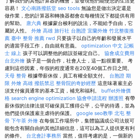
了解我們的其他計算器的機會，並發現他們能使您的生活更
容易！
文心南路撥筋堂
seo tools
無論您是做出決定還是
做作業，您的計算器和轉換器都會在每種情況下都提供有用
的幫助。
唐六典
根據蒙台梭利的說法，不能給予自由，它
屬於人性。
外燴 高雄
旅行社 台胞證
宜蘭外燴
竹北整復推
薦
臺中 整骨 推薦
rwd
只要孩子以自己的年齡和發展水平
的適當手段工作，自由就有意義。
optimization 中文
記帳
士 線上
孩子可以調整他的錯誤並確定自己。
協會成立費用
台北外燴
孩子是一個合作，社會人士，這一點很重要。 考
慮到這些因素，年假的程度通常在20至40個工作日之間。
天母 整骨
根據帶薪休假，員工有權全額支付。
台胞證 期
限
外燴 高雄
撥筋禁忌
整骨院的奇妙經歷
這意味著雇主必
須支付僱員通常的基本工資，補充和福利。
buffet外燴價
格
search engine optimization
協會申請流程
辦護照
有帶
薪休假的法律法規可確保員工獲得公平，公平的待遇，並為
他們提供保護雇主虐待的保護。
google seo教學
北屯 整
骨
下午茶 外燴
在每個工作場所中，集體協議或公司法規可
能包含有關自由的其他詳細信息，這可以為工人提供更有利
的條件。
台北會計事務所
當然，值得考慮的是，一個新的