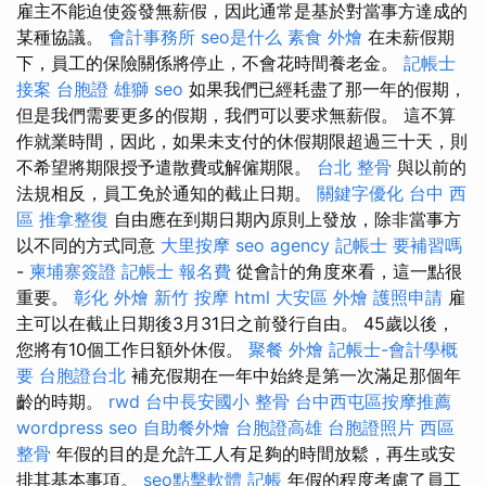
雇主不能迫使簽發無薪假，因此通常是基於對當事方達成的
某種協議。
會計事務所
seo是什么
素食 外燴
在未薪假期
下，員工的保險關係將停止，不會花時間養老金。
記帳士
接案
台胞證 雄獅
seo
如果我們已經耗盡了那一年的假期，
但是我們需要更多的假期，我們可以要求無薪假。 這不算
作就業時間，因此，如果未支付的休假期限超過三十天，則
不希望將期限授予遣散費或解僱期限。
台北 整骨
與以前的
法規相反，員工免於通知的截止日期。
關鍵字優化
台中 西
區 推拿整復
自由應在到期日期內原則上發放，除非當事方
以不同的方式同意
大里按摩
seo agency
記帳士 要補習嗎
-
柬埔寨簽證
記帳士 報名費
從會計的角度來看，這一點很
重要。
彰化 外燴
新竹 按摩
html
大安區 外燴
護照申請
雇
主可以在截止日期後3月31日之前發行自由。 45歲以後，
您將有10個工作日額外休假。
聚餐 外燴
記帳士-會計學概
要
台胞證台北
補充假期在一年中始終是第一次滿足那個年
齡的時期。
rwd
台中長安國小 整骨
台中西屯區按摩推薦
wordpress seo
自助餐外燴
台胞證高雄
台胞證照片
西區
整骨
年假的目的是允許工人有足夠的時間放鬆，再生或安
排其基本事項。
seo點擊軟體
記帳
年假的程度考慮了員工