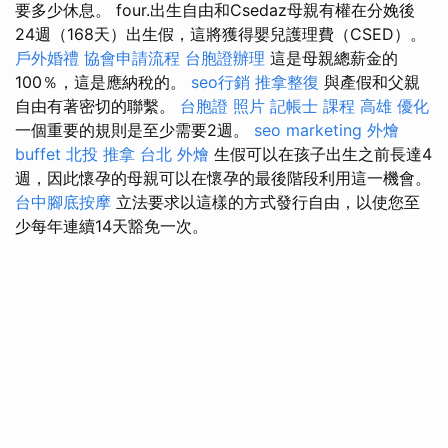
要多少休息。 four.出生自由和Csedaz母親有權在分娩後
24週（168天）出生假，這將獲得嬰兒護理費（CSED）。
戶外婚禮
協會申請流程
台胞證辦理
這是母親總薪金的
100％，這是應納稅的。
seo行銷
推拿整復
與產假和父親
自由有著密切的聯繫。
台胞證 照片
記帳士 課程 高雄
優化
一個重要的規則是至少需要2週。
seo marketing
外燴
buffet
北投 推拿
台北 外燴
生假可以在孩子出生之前長達4
週，因此懷孕的母親可以在懷孕的最後階段利用這一機會。
台中腳底按摩
立法要求以這樣的方式發行自由，以使您至
少每年連續14天豁免一次。