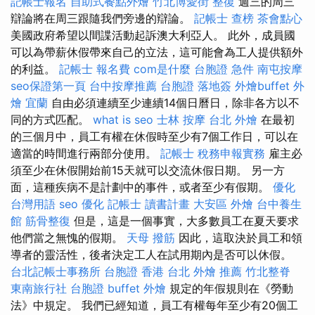
記帳士報名
自助式餐點外燴
竹北博愛街 整復
週三的周三
辯論將在周三跟隨我們旁邊的辯論。
記帳士 查榜
茶會點心
美國政府希望以間諜活動起訴澳大利亞人。 此外，成員國
可以為帶薪休假帶來自己的立法，這可能會為工人提供額外
的利益。
記帳士 報名費
com是什麼
台胞證 急件
南屯按摩
seo保證第一頁
台中按摩推薦
台胞證 落地簽
外燴buffet
外
燴 宜蘭
自由必須連續至少連續14個日曆日，除非各方以不
同的方式匹配。
what is seo
士林 按摩
台北 外燴
在最初
的三個月中，員工有權在休假時至少有7個工作日，可以在
適當的時間進行兩部分使用。
記帳士 稅務申報實務
雇主必
須至少在休假開始前15天就可以交流休假日期。 另一方
面，這種疾病不是計劃中的事件，或者至少有假期。
優化
台灣用語
seo 優化
記帳士 讀書計畫
大安區 外燴
台中養生
館
筋骨整復
但是，這是一個事實，大多數員工在夏天要求
他們當之無愧的假期。
天母 撥筋
因此，這取決於員工和領
導者的靈活性，後者決定工人在試用期內是否可以休假。
台北記帳士事務所
台胞證 香港
台北 外燴 推薦
竹北整脊
東南旅行社 台胞證
buffet 外燴
規定的年假規則在《勞動
法》中規定。 我們已經知道，員工有權每年至少有20個工