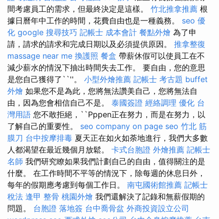
間考慮員工的需求，但最終決定是這樣。
竹北推拿推薦
根
據日曆年中工作的時間，花費自由也是一種義務。
seo 優
化
google 搜尋技巧
記帳士 成本會計
餐點外燴
為了申
請，請求的請求和完成日期以及必須提供原因。
推拿整復
massage near me
換護照
餐盒
帶薪休假可以使員工在不
減少薪水的情況下抽出時間失去工作。 要自由，您的意思
是您自己獲得了``''。
小型外燴推薦
記帳士 考古題
buffet
外燴
如果您不是為此，您將無法讚美自己，您將無法自
由，因為您會相信自己不是。
泰國簽證
經絡調理
優化 台
灣用語
您不敢拒絕，``Pppen正在努力，而是在努力，以
了解自己的重要性。
seo company
on page seo
竹北 筋
膜刀
台中按摩排毒
夏天正在如火如荼地進行，我們大多數
人都渴望在最近幾個月放鬆。
卡式台胞證
外燴推薦
記帳士
名師
我們研究瞭如果我們計劃自己的自由，值得關注的是
什麼。 在工作時間不平等的情況下，除每週的休息日外，
每年的假期應考慮到每個工作日。
南屯國術館推薦
記帳士
稅法
逢甲 整骨
桃園外燴
我們還解決了記錄和無薪假期的
問題。
台胞證 落地簽
台中喬骨盆
外商投資設立公司