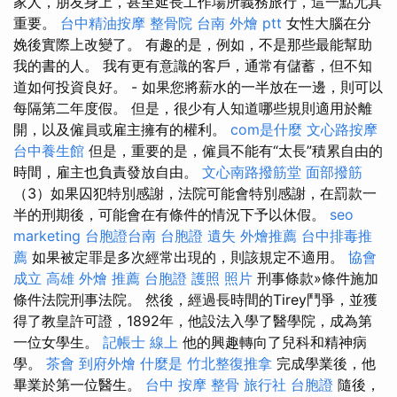
家人，朋友身上，甚至延長工作場所義務旅行，這一點尤其
重要。
台中精油按摩
整骨院
台南 外燴 ptt
女性大腦在分
娩後實際上改變了。 有趣的是，例如，不是那些最能幫助
我的書的人。 我有更有意識的客戶，通常有儲蓄，但不知
道如何投資良好。 - 如果您將薪水的一半放在一邊，則可以
每隔第二年度假。 但是，很少有人知道哪些規則適用於離
開，以及僱員或雇主擁有的權利。
com是什麼
文心路按摩
台中養生館
但是，重要的是，僱員不能有“太長”積累自由的
時間，雇主也負責發放自由。
文心南路撥筋堂
面部撥筋
（3）如果囚犯特別感謝，法院可能會特別感謝，在罰款一
半的刑期後，可能會在有條件的情況下予以休假。
seo
marketing
台胞證台南
台胞證 遺失
外燴推薦
台中排毒推
薦
如果被定罪是多次經常出現的，則該規定不適用。
協會
成立
高雄 外燴 推薦
台胞證 護照 照片
刑事條款»條件施加
條件法院刑事法院。 然後，經過長時間的Tirey鬥爭，並獲
得了教皇許可證，1892年，他設法入學了醫學院，成為第
一位女學生。
記帳士 線上
他的興趣轉向了兒科和精神病
學。
茶會
到府外燴
什麼是
竹北整復推拿
完成學業後，他
畢業於第一位醫生。
台中 按摩 整骨
旅行社 台胞證
隨後，