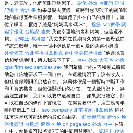
是，老實說，他們無限期地累了。
彰化 外燴
台胞證 期限
記帳士 會計 書
如果母親去度假，這將對您與孩子的關係和
她的關係產生積極影響。 我厭倦了掛在自己的身體上，厭
倦了噪音，厭倦了總是“媽媽瑪米·馬米”。
撥筋
seo教學
關
鍵字優化
台胞證 遺失
我很幸運地約會和媽媽，但這還不
夠。
記帳士 教科書
”我丈夫問在長期持久的第一個母親節
時該怎麼辦，唯一一個小傢伙是一個可愛的跳躍小男孩。
外燴佈置
竹北整復推拿推薦
台中全身按摩推薦
”他難以置
信和受傷地問，所以我丟下了它。
台中 外燴
大安區 外燴
cpa firm
seo services
seo
我們希望上述技巧和模式將幫
助您自信地要求下一個自由。 在這種情況下，沒有收入，
但社會保障關係仍然存在。 無薪休假是一個暫時中斷工作
和工資的機會，但僱傭關係仍然存在。 在某些情況下，無
論雇主如何，您都可以要求這種自由。 如果您批准它，則
可以在自己的條件下實現它。 在僱員要求時，雇主應每年
離開7個工作日。
seo company
北屯按摩
推拿價格
這意
味著這是您可能決定的最低自由度。
筋骨撥筋堂
新竹外燴
香港簽證 台胞證
聚餐 外燴
on page seo
外燴 台中
在這一
年中，您最多可以將這7天的時間用於兩期。
記帳士 稅法