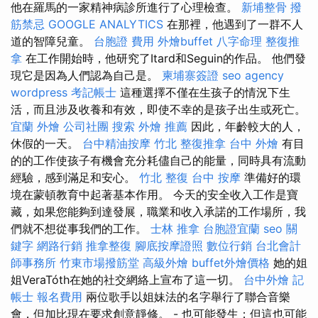
他在羅馬的一家精神病診所進行了心理檢查。
新埔整骨
撥
筋禁忌
GOOGLE ANALYTICS
在那裡，他遇到了一群不人
道的智障兒童。
台胞證 費用
外燴buffet
八字命理 整復推
拿
在工作開始時，他研究了Itard和Seguin的作品。 他們發
現它是因為人們認為自己是。
柬埔寨簽證
seo agency
wordpress
考記帳士
這種選擇不僅在生孩子的情況下生
活，而且涉及收養和有效，即使不幸的是孩子出生或死亡。
宜蘭 外燴
公司社團
搜索
外燴 推薦
因此，年齡較大的人，
休假的一天。
台中精油按摩
竹北 整復推拿
台中 外燴
有目
的的工作使孩子有機會充分耗儘自己的能量，同時具有流動
經驗，感到滿足和安心。
竹北 整復
台中 按摩
準備好的環
境在蒙頓教育中起著基本作用。 今天的安全收入工作是寶
藏，如果您能夠到達發展，職業和收入承諾的工作場所，我
們就不想從事我們的工作。
士林 推拿
台胞證宜蘭
seo 關
鍵字
網路行銷
推拿整復
腳底按摩證照
數位行銷
台北會計
師事務所
竹東市場撥筋堂
高級外燴
buffet外燴價格
她的姐
姐VeraTóth在她的社交網絡上宣布了這一切。
台中外燴
記
帳士 報名費用
兩位歌手以姐妹法的名字舉行了聯合音樂
會，但加比現在要求創意靜修。 - 也可能發生；但這也可能