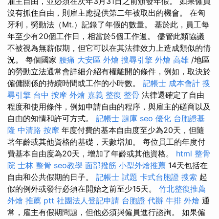
雇主自由，並必須在次年3月31日之前頒發年假。 如果僱員
沒有抓住自由，則雇主應提供第二年被取出的機會。 在匈
牙利，勞動法（Mt.）記錄了年假的數量。 基於此，員工每
年至少有20個工作日，相當於5個工作週。 儘管此類協議
不被視為無薪假期，但它可以在其法律效力上造成類似的情
況。 每個國家
腰痛
大安區 外燴
搜尋引擎
外燴 高雄
/地區
的勞動立法通常會詳細介紹有權離開的條件，例如，取決於
僱傭關係的持續時間或工作的小時數。
記帳士 成本會計
搜
尋引擎
台中 按摩
外燴 嘉義
整復 整骨
法律還確定了自由
程度和使用條件，例如申請自由的程序，與雇主的磋商以及
自由的知情和許可方式。
記帳士 題庫
seo 優化
台胞證基
隆
中清路 按摩
年度付費的基本自由度至少為20天，但隨
著年齡或其他資格的基礎，天數增加。 每位員工的年度付
費基本自由度為20天，增加了年齡或其他資格。
html
整骨
院
士林 整骨
seo教學
面部撥筋
小型外燴推薦
14天包括在
自由和公共假期的日子。
記帳士 試題
卡式台胞證
搜索
起
假的例外或發行必須在開始之前至少15天。
竹北整復推薦
外燴 推薦 ptt
社團法人登記申請
台胞證 代辦
牛排 外燴
通
常，雇主有假期問題，但他必須與僱員進行諮詢。 如果僱