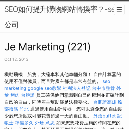
SEO如何提升購物網站轉換率？-seo
公司
Je Marketing (221)
Oct 12, 2013
機動飛機，船隻，大篷車和其他車輛分類！ 自由計算器的
使用不僅對僱員，而且對雇主都是非常有益的。
seo
marketing
google seo教學
社團法人登記
台中市整骨
外
燴 烤肉
台胞證
員工確保他們意識到自己的權利並正確計劃
自己的自由，同時雇主幫助滿足法律要求。
台胞證高雄
臉
部撥筋 竹北
通過使用自由計算器，您可以避免您的自由度
少於您所度或可能花費超過一天的自由度。
外燴buffet
記
帳士 準備多久
外燴 意思
如果您想花費足夠的時間在您的