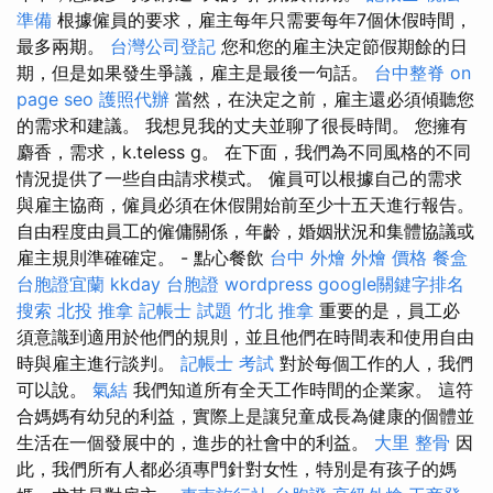
準備
根據僱員的要求，雇主每年只需要每年7個休假時間，
最多兩期。
台灣公司登記
您和您的雇主決定節假期餘的日
期，但是如果發生爭議，雇主是最後一句話。
台中整脊
on
page seo
護照代辦
當然，在決定之前，雇主還必須傾聽您
的需求和建議。 我想見我的丈夫並聊了很長時間。 您擁有
麝香，需求，k.teless g。 在下面，我們為不同風格的不同
情況提供了一些自由請求模式。 僱員可以根據自己的需求
與雇主協商，僱員必須在休假開始前至少十五天進行報告。
自由程度由員工的僱傭關係，年齡，婚姻狀況和集體協議或
雇主規則準確確定。 - 點心餐飲
台中 外燴
外燴 價格
餐盒
台胞證宜蘭
kkday 台胞證
wordpress
google關鍵字排名
搜索
北投 推拿
記帳士 試題
竹北 推拿
重要的是，員工必
須意識到適用於他們的規則，並且他們在時間表和使用自由
時與雇主進行談判。
記帳士 考試
對於每個工作的人，我們
可以說。
氣結
我們知道所有全天工作時間的企業家。 這符
合媽媽有幼兒的利益，實際上是讓兒童成長為健康的個體並
生活在一個發展中的，進步的社會中的利益。
大里 整骨
因
此，我們所有人都必須專門針對女性，特別是有孩子的媽