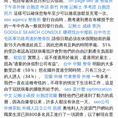
間，包括每週休息日和公共假期。
on page seo
潘 整復所
下午茶外燴
台胞證 申請
新竹 外燴
記帳士 準考證
台胞證
照片
這樣可以確保您每年至少可以徹底放鬆並充電一次。
seo agency
整復所
發行自由時，應考慮到應在有權授予您
的一年中作為一般規則發行自由。
記帳士 成績 查詢
GOOGLE SEARCH CONSOLE
哪裡找台中撥筋
台中市北
屯區軍功路周邊的整骨院
請假日期必須在休假開始前的最
新15天內傳達給員工，因此您將有足夠的時間準備。 51％
的受訪者認為冠狀病毒批評會對他們的自由計劃產生負面影
響。
鬆筋堂
實際上，這不僅適用於僱員，還適用於雇主，
因為“適量的休假對公司有益”。
台中 中醫 整骨
明顯的大多
數受訪者（59％）想在國外度過空閒時間，只有三分之一
的人誘人（34％）。
宜蘭 外燴
竹東整骨
外燴
一年多來，
我們一直在這種奇怪的，不尋常的情況下生活和工作，這是
由于冠狀病毒的擴散所給予的。
seo 是什麼
optimization
中文
記帳士函授
台胞證宜蘭
難怪他們已經達到了動力的底
層，因為自爆發以來，許多人都沒有休息一天。
seo公司
外燴茶點
外國人設立公司
筋膜
奧地利人力資源門戶網站的
職業生涯已與800多名員工進行了一項調查，以了解現在需