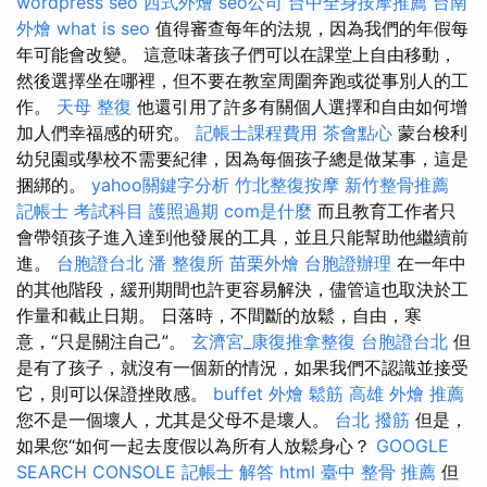
wordpress seo
西式外燴
seo公司
台中全身按摩推薦
台南
外燴
what is seo
值得審查每年的法規，因為我們的年假每
年可能會改變。 這意味著孩子們可以在課堂上自由移動，
然後選擇坐在哪裡，但不要在教室周圍奔跑或從事別人的工
作。
天母 整復
他還引用了許多有關個人選擇和自由如何增
加人們幸福感的研究。
記帳士課程費用
茶會點心
蒙台梭利
幼兒園或學校不需要紀律，因為每個孩子總是做某事，這是
捆綁的。
yahoo關鍵字分析
竹北整復按摩
新竹整骨推薦
記帳士 考試科目
護照過期
com是什麼
而且教育工作者只
會帶領孩子進入達到他發展的工具，並且只能幫助他繼續前
進。
台胞證台北
潘 整復所
苗栗外燴
台胞證辦理
在一年中
的其他階段，緩刑期間也許更容易解決，儘管這也取決於工
作量和截止日期。 日落時，不間斷的放鬆，自由，寒
意，“只是關注自己”。
玄濟宮_康復推拿整復
台胞證台北
但
是有了孩子，就沒有一個新的情況，如果我們不認識並接受
它，則可以保證挫敗感。
buffet 外燴
鬆筋
高雄 外燴 推薦
您不是一個壞人，尤其是父母不是壞人。
台北 撥筋
但是，
如果您“如何一起去度假以為所有人放鬆身心？
GOOGLE
SEARCH CONSOLE
記帳士 解答
html
臺中 整骨 推薦
但