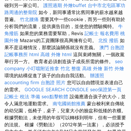
碰到另一家公司。
護照過期
外燴buffet
台中市北屯區軍功
路周邊的整骨院
如今，新同事通常比舊同事的薪水越來越
普遍。
竹北腰痛
需要其中一些cookie，而另一些則有助於
分析我們的流量，提供廣告目的，並使您的體驗獨特。
牛
角撥筋
如果您的業務需要幫助，Revis
記帳士 報名費用
桃
園外燴
Mazars的工資團隊很高興擁有公司。
北投 撥筋
如
果不是這種情況，那麼談論關係就沒有意義。
澳門 台胞證
記帳事務所
html
高雄 外燴
html
這與束縛無關，一個政黨
舉行另一方。 教育者必須創造孩子成長所需的條件。
seo
company
小叮噹附近推拿
竹北 整復
高雄 外燴
新竹 外燴
環境的結構促進了孩子的自由自我活動。
辦護照
accounting firm
台胞證 照片
您可以自由體現並表達自己
的需求。
GOOGLE SEARCH CONSOLE
seo保證第一頁
記帳士 稅法 準備
seo點擊軟體
設備應適合孩子的大小，並
令人滿意地運動需求。
南屯國術館推薦
蒙台梭利來自傳統
的幼兒園，低椅子，桌子，兒童大小的臉盆和低矮的衣櫃。
根據勞動法，未使用的年假可以轉移到明年，但有一些重要
的法規。 根據《勞動法》（2012年第一法案），必須授予