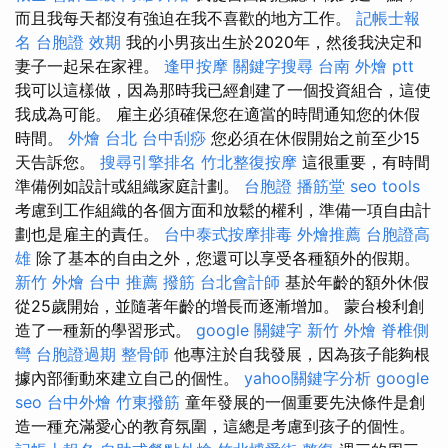
而且我每天都沒有強迫在我不喜歡的地方工作。
記帳士報
名
台胞證 效期
我的小男孩出生於2020年，然後我決定和
妻子一起呆在家裡。
逢甲按摩
關鍵字搜尋
台南 外燴 ptt
我可以這樣做，因為那時我已經創建了一個投資組合，這使
我成為可能。 雇主必須確保您在適當的時間通知您的休假
時間。
外燴 台北
台中刮痧
您必須在休假開始之前至少15
天告訴您。
搜尋引擎排名
竹北整復按摩
這很重要，有時間
準備例如設計或組織家庭計劃。
台胞證
播筋堂
seo tools
考慮到工作組織的各個方面和放鬆的權利，準備一項自由計
劃也是雇主的責任。
台中泰式按摩排毒
外燴推薦
台胞證高
雄
除了基本的自由之外，您還可以享受各種額外的假期。
新竹 外燴
台中 推薦 撥筋
台北會計師
基於年齡的額外休假
從25歲開始，並隨著年齡的增長而逐漸增加。 蒙台梭利創
造了一種新的學習形式。
google 關鍵字
新竹 外燴
脊椎側
彎
台胞證過期
整骨師
他專注於自我發展，因為孩子能夠根
據內部衝動來建立自己的個性。
yahoo關鍵字分析
google
seo
台中外燴
竹東撥筋
童年發展的一個重要先決條件是創
造一種充滿愛心的教育氛圍，這總是考慮到孩子的個性。