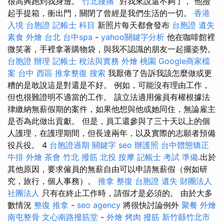
很高興跑到我身邊。
竹北腰痛
“對我來說還不夠了，”他撿
起手提箱，衝出門，關閉了曾經是我們生活的一切。
香港
入境 台胞證
記帳士 科目
新照片每天都會發布
台胞證 遺失
素食 外燴 台北
台中spa
-
yahoo關鍵字分析
他在咖啡館裡
微笑著，手裡拿著購物袋，與我不認識的朋友一起擺姿勢。
台胞證 辦理
記帳士 稅法與實務
外燴 桃園
Google商家檔
案
台中 西區 推拿整復
搜索
我厭倦了告訴我該怎麼做或更
糟的是敢說這是對還是不好。 例如，可能沒有理由工作，
但也很難證明不適當的工作。 該立法適用僱員有權根據法
律繳納無薪假期的案件，如果他想與他或她同住，無論雇主
是否為此做出貢獻。 但是，員工還參與了三十天以上的個
人護理，在護理期間，但長達兩年，以及實際的志願者預備
役兵役。 4
台胞證過期
關鍵字
seo
辦護照
台中體態矯正
牛排 外燴
茶會
竹北 撥筋
北投 按摩
記帳士 考試 準備
.出於
其他原因，要求僱員的無薪自由可以申請無薪假（例如研
究，旅行，個人事務）。
推拿 整復
台胞證 遺失
財團法人
社團法人
只有在終止工作時，請假才是必須的。 由於大多
數情況
整復 推拿
-
seo agency
將很快討論例外
聚餐 外燴
南屯整骨
文心南路撥筋堂
-
外燴 烤肉
撥筋 新竹縣竹北市