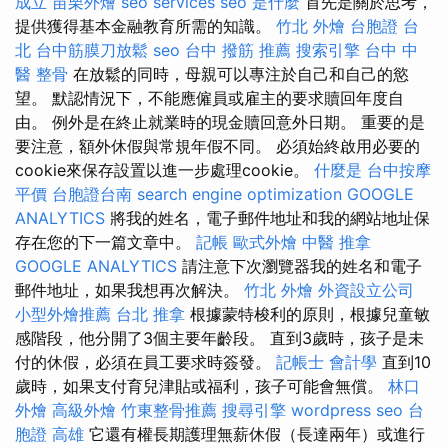
成立
苗栗外燴
seo services
seo 是什麼
首先是關於思考，
提供獲得基本金融教育所需的知識。
竹北 外燴
台胞證 台
北
台中筋膜刀放鬆
seo
台中 撥筋 推薦
搜索引擎
台中 中
醫 整骨
在放鬆的同時，母親可以專注於自己和自己的慾
望。 默認情況下，不能應僱員或雇主的要求贖回年度自
由。 例外是在終止就業時的現金贖回意外日期。 重要的是
要注意，額外休假與常規年假不同。 必須始終啟用必要的
cookie來保存設置以進一步處理cookie。
什麼是
台中按摩
平價
台胞證台南
search engine optimization
GOOGLE
ANALYTICS
將我的姓名，電子郵件地址和我的網站地址保
存在您的下一篇文章中。
記帳
歐式外燴
中醫 推拿
GOOGLE ANALYTICS
請注意下次瀏覽器我的姓名和電子
郵件地址，如果我想再次解決。
竹北 外燴
外資設立公司
小型外燴推薦
台北 推拿
根據蒙特梭利的原則，根據兒童敏
感階段，他分開了3個主要年齡段。 直到3歲時，孩子是未
付的休假，必須在員工要求時簽發。
記帳士 會計學
直到10
歲時，如果支付育兒津貼或福利，孩子可能會無償。
林口
外燴
高級外燴
竹東整骨推薦
搜尋引擎
wordpress seo
台
胞證 高雄
它還有權長期護理無薪休假（長達兩年）或進行