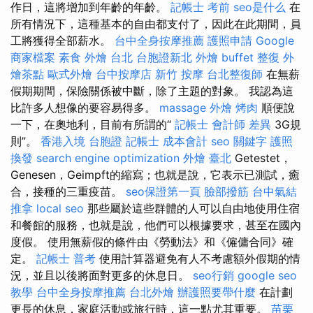
作日，這將增加到年齡的年齡。
記帳士 考前
seo是什么
在
所有情況下，這種基本的自由都支付了，因此在此期間，員
工將獲得全部薪水。
台中全身按摩推薦
護照申請
Google
商家檔案
素食 外燴 台北
台胞證新北
外燴 buffet
整復
外
燴茶點
歐式外燴
台中按摩店
新竹 按摩
台北整復師
在無薪
假期期間，保險關係被中斷，除了主題的對象。 我認為這
比許多人想像的要容易得多。
massage
外燴 烤肉
順便說
一下，在奧地利，目前有所謂的“
記帳士 會計師 差異
3G規
則”。
香港入境 台胞證
記帳士 成本會計
seo 關鍵字
護照
換發
search engine optimization
外燴 臺北
Getestet，
Genesen，Geimpft的縮寫；也就是說，它表示已測試，癒
合，接種的三重疫苗。
seo保證第一頁
臉部撥筋
台中氣結
推拿
local seo
那些屬於這些群體的人可以自由地使用住宿
和餐館的服務，也就是說，他們可以根據要求，甚至在國內
度假。 使用無薪假的條件由《勞動法》和《僱傭合同》確
定。
記帳士 普考
使用計算器避免有人不考慮額外假期的情
況，並且以後將面對更多的休息日。
seo行銷
google seo
教學
台中全身按摩推薦
台北外燴
辦護照要帶什麼
在計劃
更長的休息，家庭活動或旅行時，這一點尤其重要。
苗栗