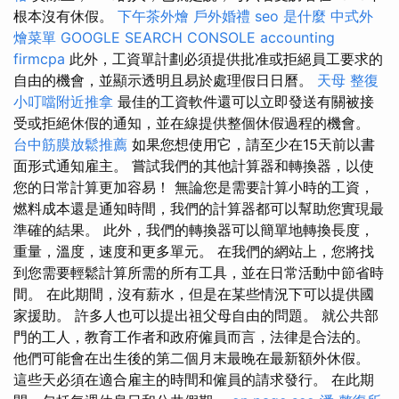
根本沒有休假。
下午茶外燴
戶外婚禮
seo 是什麼
中式外
燴菜單
GOOGLE SEARCH CONSOLE
accounting
firmcpa
此外，工資單計劃必須提供批准或拒絕員工要求的
自由的機會，並顯示透明且易於處理假日日曆。
天母 整復
小叮噹附近推拿
最佳的工資軟件還可以立即發送有關被接
受或拒絕休假的通知，並在線提供整個休假過程的機會。
台中筋膜放鬆推薦
如果您想使用它，請至少在15天前以書
面形式通知雇主。 嘗試我們的其他計算器和轉換器，以使
您的日常計算更加容易！ 無論您是需要計算小時的工資，
燃料成本還是通知時間，我們的計算器都可以幫助您實現最
準確的結果。 此外，我們的轉換器可以簡單地轉換長度，
重量，溫度，速度和更多單元。 在我們的網站上，您將找
到您需要輕鬆計算所需的所有工具，並在日常活動中節省時
間。 在此期間，沒有薪水，但是在某些情況下可以提供國
家援助。 許多人也可以提出祖父母自由的問題。 就公共部
門的工人，教育工作者和政府僱員而言，法律是合法的。
他們可能會在出生後的第二個月末最晚在最新額外休假。
這些天必須在適合雇主的時間和僱員的請求發行。 在此期