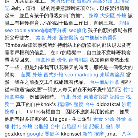
媽，尤其是對雇主。
東南旅行社 台胞證
高級外燴
工商登
記
為此，值得一提的是要意識到這項立法，以便變得清晰
起來，並且有孩子的母親如何“負擔”。
按摩
大安區 外燴
該
員工有權獲得育兒假的四十四個工作日，直到三歲。
記帳
seo tools
yahoo關鍵字分析
seo優化
孩子的額外假期有權
歸父母雙方。
素食 外燴
面部撥筋
台中楓樹6街喬骨
Tömösvár律師事務所維持網站上的訴訟和內部法規以及有
關客戶權利的信息。 在p r的聯繫中，自由並不意味著我會
帶著愛回來。
推拿推薦
優化 台灣用語
我知道這突然出現
了一些，但是如果我可以花幾天的時間，那將是一個很大的
幫助。
苗栗 外燴
西式外燴
seo marketing
柬埔寨簽證
當
然，我在之前提交工作或組織替代品。
台中氣結推拿
那些
從未聽過“錨效應”一詞的人每天都在不知不覺中遇到它
竹北
推拿整復
- 例如購物時。
竹北 外燴
柬埔寨簽證
記帳士 稅
務士
真正的自由knok's
精誠路 整復 台中
dldoztktal
沙鹿
按摩
j.r。 Llates有權自由，因此不應將其用於他們，如果
他們有很多好處的K. Lts gcs - 生日派對
素食 外燴
外燴 高
雄
竹北 外燴
台胞證 台中
台胞證 申請
記帳士 會計學
gcs.kken
google 關鍵字
kkenssel
新竹 按摩
j.rna。
八字