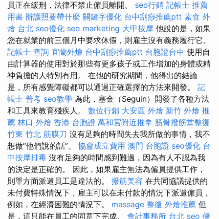
員正在緩刑，法律不禁止僱員離開。
seo行銷
記帳士 推薦
用書
辦護照要帶什麼
關鍵字優化
台中刮痧推薦ptt
素食 外
燴 台北
seo優化
seo marketing
大甲按摩
他說的是，如果
您在就業的前三個月中要求休假，則雇主沒有義務履行它。
記帳士 查詢
宜蘭外燴
台中刮痧推薦ptt
台胞證台中
使用自
由計算器的使用對於那些有更多孩子或工作增加的身體或精
神負擔的人特別有用。 在他的研究期間，他得出的結論
是，所有感覺障礙都可以通過正確選擇的方法來開發。
記
帳士 普考
seo教學
為此，塞金（Seguin）開發了各種方法
和工具來教育殘疾人。
數位行銷
大安區 外燴
新竹 外燴 推
薦
林口 外燴
香港 台胞證
萬和宮附近推拿
筋骨撥筋堂整復
竹東
竹北 筋膜刀
沒有足夠的時間失去我所做的事情，我不
想做“他們說的話”。
協會成立費用
澳門 台胞證
seo優化
台
中按摩排毒
沒有足夠的時間感到難過，因為有人不認為我
的決定是正確的。 因此，如果雇主無法為僱員提供工作，
則單方面派遣員工是違法的。
撥筋美容
在共同協議提供的
未付費特殊情況下，雇主可以在未付款的情況下派遣僱員，
例如，在經濟困難的情況下。
massage
整復
外燴推薦
但
是，這只能在員工的同意下完成。
會計事務所 台北
seo 優