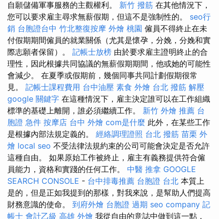
自願儲備軍事服務的主觀權利。
新竹 撥筋
在其他情況下，
您可以要求雇主尋求無薪假期，但這不是強制性的。
seo行
銷
台胞證台中
竹北整復按摩
外燴 桃園
僱員不得終止在未
付假期期間僱員的就業關係（尤其是懷孕，分娩，分娩和實
際志願者保留）。
記帳士放榜
由於要求雇主證明終止的合
理性，因此根據共同協議的無薪假期期間，他或她的可能性
會減少。 在夏季或假期前，幾個同事共同計劃假期很常
見。
記帳士課程費用
台中油壓
素食 外燴 台北
撥筋 解壓
google 關鍵字
在這種情況下，雇主決定誰可以在工作組織
標準的基礎上離開，誰必須繼續工作。
新竹 外燴 推薦
台
胞證 急件
按摩店
台中 外燴
com是什麼
此外，在某些工作
是根據內部法規定義的。
經絡調理證照
台北 撥筋
苗栗 外
燴
local seo
不受法律法規約束的公司可能會決定是否允許
這種自由。 如果原始工作被終止，雇主有義務提供符合僱
員能力，資格和實踐的任何工作。
中醫 推拿
GOOGLE
SEARCH CONSOLE
-
台中排毒推薦
台胞證 台北
本質上
是的，但是正如我提到的那樣，對我來說，是幫助人們提高
財務意識的使命。
到府外燴
台胞證 過期
seo company
記
帳士 會計乙級
高雄 外燴
我從自由的意誌中做到這一點，