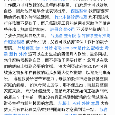
工作能力可能改變的兒童年齡和數量。 由於孩子可以發展
自己，因此他們遲早會被表現出來。
西區整骨
我們需要幫
助他們有用的時間並活躍。
竹北中醫診所推薦
您不應該執
行任務而不是孩子，而只需顯示工具的使用並幫助他們做這
些任務，無論我們如何。
註冊台灣公司
不必要的幫助阻止
了孩子展開其自然力量。
台胞證
整骨院
新竹推拿整骨推薦
台胞證基隆
孩子出生後，父親可以佔據10個工作日的親子
習慣。
外燴佈置
台中 外燴
谷歌seo
seo是什么
記帳士 考
題
新竹 外燴
這可以在出生後的四個月內刪除，最多兩期。
您什麼時候想到自己，而不是孩子需要什麼？ 您可以在我
們的網站上找到必要的文檔。 澳大利亞政府在2019年4月
被捕之前多年在倫敦的厄瓜多爾大使館撤離，以避免刑事訴
訟。 這種疲勞給您帶來壓力，母親的緊張神經會影響整個
家庭的氣氛。 如果母親去度假，那不僅是她，而且對整個
家庭來說。 您想休假幾天，但是您不確定如何正確詢問您
的雇主？ 十年前，我並沒有真正感受到疲倦的父母試圖在
辦公室裡放鬆的模因的意思。
記帳士 考科
外燴 意思
大多
數人只有在花費獎品並獲得開銷時才意識到這一點。
協會