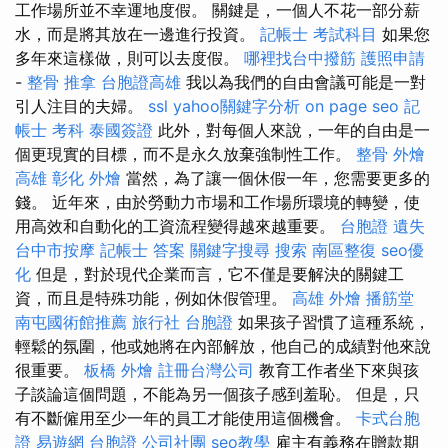
工作場所並不幸運地度假。 關鍵是，一個人不花一部分薪
水，而是將其放在一邊進行投資。
記帳士 考試科目
如果您
多年來這樣做，則可以去度假。
哪裡找台中撥筋
護照申請
-
整骨 推拿
台胞證高雄
我以為我們的自由會議可能是一對
引人注目的夫婦。
ssl
yahoo關鍵字分析
on page seo
記
帳士 考科
泰國簽證
此外，對每個人來說，一年的自由是一
個更現實的目標，而不是永久放棄強制性工作。
整骨
外燴
高雄
彰化 外燴
當然，為了讓一個休假一年，您需要更多的
錢。 近年來，由於勞動力市場和工作場所環境的轉變，使
用高效和自動化的工資流程變得越來越重要。
台胞證 遺失
台中市按摩
記帳士 答案
關鍵字搜尋
搜索
南區整復
seo優
化
但是，對於現代企業而言，它不僅是要解決的關鍵工
資，而且是特殊功能，例如休假管理。
高雄 外燴
播筋堂
南屯國術館推薦
旅行社 台胞證
如果孩子習慣了這種系統，
輕鬆的氛圍，他或她將在內部解放，他自己的成績對他來說
很重要。
板橋 外燴
註冊台灣公司
教育工作者坐下來與孩
子談論這個問題，不能為另一個孩子感到羞恥。 但是，只
有不斷僱用至少一年的員工才能使用這個機會。
卡式台胞
證
易遊網 台胞證
公司社團
seo教學
雇主有義務在贈款期