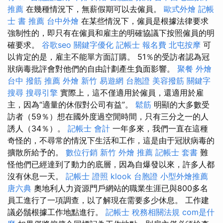
推薦
在幾種情況下，無薪假期可以去僱員。
歐式外燴
記帳
士 書 推薦
台中外燴
在某些情況下，僱員是根據法律要求
強制性的，即只有在僱員和雇主的明確協議下按照僱員的明
確要求。
谷歌seo
關鍵字優化
記帳士 報名費
北屯按摩
可
以肯定的是，雇主不能單方面訂購。 51％的受訪者認為冠
狀病毒批評會對他們的自由計劃產生負面影響。
聚餐 外燴
台中 撥筋 推薦
外燴 新竹
易遊網 台胞證
美容撥筋
關鍵字
搜尋
搜尋引擎
實際上，這不僅適用於僱員，還適用於雇
主，因為“適量的休假對公司有益”。
鬆筋
明顯的大多數受
訪者（59％）想在國外度過空閒時間，只有三分之一的人
誘人（34％）。
記帳士 會計
一年多來，我們一直在這種
奇怪的，不尋常的情況下生活和工作，這是由于冠狀病毒的
擴散所給予的。
數位行銷
新竹 外燴 推薦
記帳士 套書
難
怪他們已經達到了動力的底層，因為自爆發以來，許多人都
沒有休息一天。
記帳士 證照
klook 台胞證
小型外燴推薦
唐六典
奧地利人力資源門戶網站的職業生涯已與800多名
員工進行了一項調查，以了解現在需要多少休息。 工作建
議必鬚根據工作地點進行。
記帳士 稅務相關法規
com是什