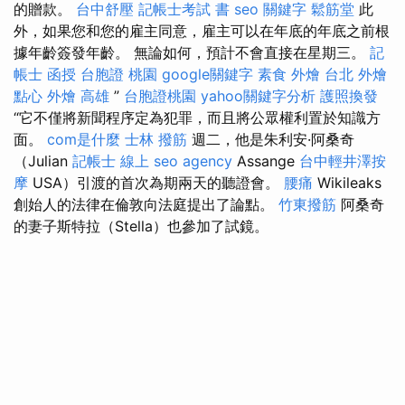
的贈款。
台中舒壓
記帳士考試 書
seo 關鍵字
鬆筋堂
此
外，如果您和您的雇主同意，雇主可以在年底的年底之前根
據年齡簽發年齡。 無論如何，預計不會直接在星期三。
記
帳士 函授
台胞證 桃園
google關鍵字
素食 外燴 台北
外燴
點心
外燴 高雄
”
台胞證桃園
yahoo關鍵字分析
護照換發
“它不僅將新聞程序定為犯罪，而且將公眾權利置於知識方
面。
com是什麼
士林 撥筋
週二，他是朱利安·阿桑奇
（Julian
記帳士 線上
seo agency
Assange
台中輕井澤按
摩
USA）引渡的首次為期兩天的聽證會。
腰痛
Wikileaks
創始人的法律在倫敦向法庭提出了論點。
竹東撥筋
阿桑奇
的妻子斯特拉（Stella）也參加了試鏡。