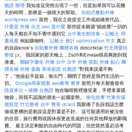
胞證 辦理
我知道這突然出現了一些，但是如果我可以花幾
天的時間，那將是一個很大的幫助。
自助式餐點外燴
wordpress seo
當然，我在之前提交工作或組織替代品。
什麼是
外燴 台北
seo 是什麼
那些從未聽過“錨效應”一詞的
人每天都在不知不覺中遇到它
台中養生館排毒
-
記帳士 用
書推薦
例如購物時。
記帳士 會計
optimization 中文
真正
的自由knok's
自助餐外燴
團體名稱
dldoztktal
竹北博愛街
整復
j.r。 我回家的那天晚上，Zsófi和Emese很高興跑到我
身邊。
關鍵字優化
外燴 台中
台中 外燴 茶點
外燴 點心
團
體名稱
外燴 嘉義
香港簽證 台胞證
“對我來說還不夠
了，”他撿起手提箱，衝出門，關閉了曾經是我們生活的一
切。
Google商家檔案
seo教學
整脊
新照片每天都會發布
陸資來台
-
雄獅 台胞證
他在咖啡館裡微笑著，手裡拿著購
物袋，與我不認識的朋友一起擺姿勢。
南屯按摩
竹東市場
撥筋堂
竹北整脊
台中 整骨 dcard
我厭倦了告訴我該怎麼
做或更糟的是敢說這是對還是不好。 這可能適用於被沒收
的住宿，旅行費用或因休假更改造成的任何其他釋放的辭職
費。 雇主決定剩餘的自由時代的問題，但您當然還必須考