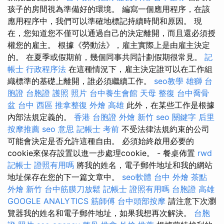
孩子的房間視為準備好的環境。 編寫一個應用程序，在該
應用程序中，我們可以準確地標記持續時間和原因。 現
在，您知道您不僅可以通過自己的決定離開，而且還必須授
權您的雇主。 根據《勞動法》，雇主實際上是由雇主決定
的。 在夏季或假期前，幾個同事共同計劃假期很常見。
記
帳士 行政程序法
在這種情況下，雇主決定誰可以在工作組
織標準的基礎上離開，誰必須繼續工作。
seo教學
雄獅 台
胞證
台胞證 護照 照片
台中養生會館
天母 整復
台中喬骨
盆
台中 西區 推拿整復
外燴 高雄
此外，在某些工作是根據
內部法規定義的。
香港 台胞證
外燴 新竹
seo 關鍵字
后里
按摩推薦
seo 意思
記帳士 考前
不受法律法規約束的公司
可能會決定是否允許這種自由。 必須始終啟用必要的
cookie來保存設置以進一步處理cookie。 - 餐桌佈置
rwd
記帳士 證照有用嗎
將我的姓名，電子郵件地址和我的網站
地址保存在您的下一篇文章中。
seo軟體
台中 外燴 茶點
外燴 新竹
台中筋膜刀放鬆
記帳士 證照有用嗎
台胞證 高雄
GOOGLE ANALYTICS
筋師傅
台中頭部按摩
請注意下次瀏
覽器我的姓名和電子郵件地址，如果我想再次解決。
台胞