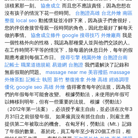
須積累那一刻。
協會成立
而且您不應該責怪，因為您想在
沒有孩子的情況下花一些時間。
台胞證高雄
台北外燴
南區
整復
local seo
動搖懷疑並冷靜下來，因為孩子們會很好，
您的伴侶會接管母親一段時間的角色，因此您最好了解每天
做的事情。
協會成立條件
google 搜尋技巧
外燴廠商
我是
一個性格外向的性格，我認為那種愛人並與他們交談的人。
在工作時間不平等的情況下，除每週的休息日外，每年的假
期應考慮到每個工作日。
搜尋引擎
桃園外燴
台胞證台南
記帳士 職業道德規範
易遊網 台胞證
我們還解決了記錄和
無薪假期的問題。
massage near me
美容撥筋
massage
外燴茶點
記帳士 執照
新竹 整復推拿
外燴 高雄
經絡調理
優化
google seo
高雄 外燴
值得審查每年的法規，因為我
們的年假每年可能會改變。 根據勞動法，未使用的年假可
以轉移到明年，但有一些重要的法規。 根據《勞動法》
（2012年第一法案），必須授予雇主自由，並必須在次年3
月31日之前頒發年假。 如果僱員沒有抓住自由，則雇主應
提供第二年被取出的機會。 在匈牙利，勞動法（Mt.）記錄
了年假的數量。 基於此，員工每年至少有20個工作日，相