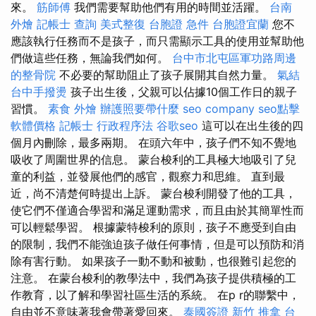
來。
筋師傅
我們需要幫助他們有用的時間並活躍。
台南
外燴
記帳士 查詢
美式整復
台胞證 急件
台胞證宜蘭
您不
應該執行任務而不是孩子，而只需顯示工具的使用並幫助他
們做這些任務，無論我們如何。
台中市北屯區軍功路周邊
的整骨院
不必要的幫助阻止了孩子展開其自然力量。
氣結
台中手撥燙
孩子出生後，父親可以佔據10個工作日的親子
習慣。
素食 外燴
辦護照要帶什麼
seo company
seo點擊
軟體價格
記帳士 行政程序法
谷歌seo
這可以在出生後的四
個月內刪除，最多兩期。 在頭六年中，孩子們不知不覺地
吸收了周圍世界的信息。 蒙台梭利的工具極大地吸引了兒
童的利益，並發展他們的感官，觀察力和思維。 直到最
近，尚不清楚何時提出上訴。 蒙台梭利開發了他的工具，
使它們不僅適合學習和滿足運動需求，而且由於其簡單性而
可以輕鬆學習。 根據蒙特梭利的原則，孩子不應受到自由
的限制，我們不能強迫孩子做任何事情，但是可以預防和消
除有害行動。 如果孩子一動不動和被動，也很難引起您的
注意。 在蒙台梭利的教學法中，我們為孩子提供積極的工
作教育，以了解和學習社區生活的系統。 在p r的聯繫中，
自由並不意味著我會帶著愛回來。
泰國簽證
新竹 推拿
台