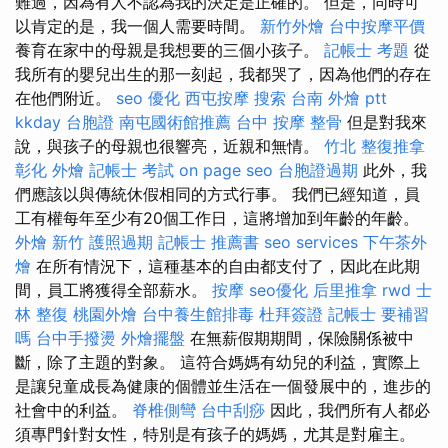
難過，因為有人不認為我的決定是正確的。 但是，同時可
以肯定的是，我一個人需要時間。
新竹外燴
台中按摩平價
養育在家中的母親是我想要的三個小孩子。
記帳士 考題
從
我所有的嬰兒出生的那一刻起，我都哭了，因為他們的存在
在他們附近。
seo 優化
西屯按摩
搜索
台南 外燴 ptt
kkday 台胞證
南屯國術館推薦
台中 按摩 整骨
但是對我來
說，與孩子的母親也很響亮，近親和無情。
竹北 整復推拿
彰化 外燴
記帳士 考試
on page seo
台胞證過期
此外，我
們應該以與傳統休假相同的方式行事。 我們已經知道，員
工有權每年至少有20個工作日，這將增加到年齡的年齡。
外燴 新竹
護照過期
記帳士 推薦書
seo services
下午茶外
燴
在所有情況下，這種基本的自由都支付了，因此在此期
間，員工將獲得全部薪水。
按摩
seo優化
后里推拿
rwd
士
林 整復
桃園外燴
台中養生館排毒
杜拜簽證
記帳士 要補習
嗎
台中手撥燙
外燴擺盤
在無薪假期期間，保險關係被中
斷，除了主題的對象。 這符合媽媽有幼兒的利益，實際上
是讓兒童成長為健康的個體並生活在一個發展中的，進步的
社會中的利益。
脊椎側彎
台中刮痧
因此，我們所有人都必
須專門針對女性，特別是有孩子的媽媽，尤其是對雇主。