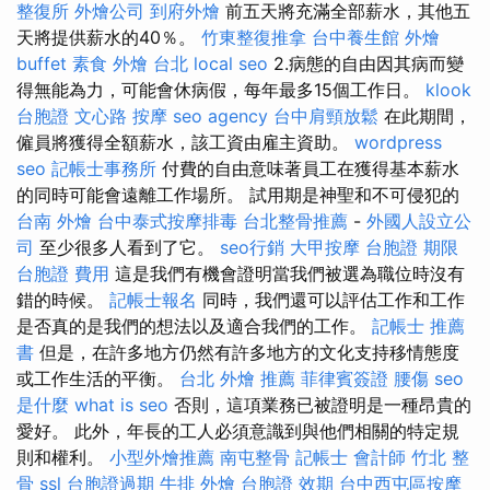
整復所
外燴公司
到府外燴
前五天將充滿全部薪水，其他五
天將提供薪水的40％。
竹東整復推拿
台中養生館
外燴
buffet
素食 外燴 台北
local seo
2.病態的自由因其病而變
得無能為力，可能會休病假，每年最多15個工作日。
klook
台胞證
文心路 按摩
seo agency
台中肩頸放鬆
在此期間，
僱員將獲得全額薪水，該工資由雇主資助。
wordpress
seo
記帳士事務所
付費的自由意味著員工在獲得基本薪水
的同時可能會遠離工作場所。 試用期是神聖和不可侵犯的
台南 外燴
台中泰式按摩排毒
台北整骨推薦
-
外國人設立公
司
至少很多人看到了它。
seo行銷
大甲按摩
台胞證 期限
台胞證 費用
這是我們有機會證明當我們被選為職位時沒有
錯的時候。
記帳士報名
同時，我們還可以評估工作和工作
是否真的是我們的想法以及適合我們的工作。
記帳士 推薦
書
但是，在許多地方仍然有許多地方的文化支持移情態度
或工作生活的平衡。
台北 外燴 推薦
菲律賓簽證
腰傷
seo
是什麼
what is seo
否則，這項業務已被證明是一種昂貴的
愛好。 此外，年長的工人必須意識到與他們相關的特定規
則和權利。
小型外燴推薦
南屯整骨
記帳士 會計師
竹北 整
骨
ssl
台胞證過期
牛排 外燴
台胞證 效期
台中西屯區按摩