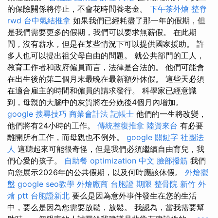
的保險關係將停止，不會花時間養老金。
下午茶外燴
整脊
rwd
台中氣結推拿
如果我們已經耗盡了那一年的假期，但
是我們需要更多的假期，我們可以要求無薪假。 在此期
間，沒有薪水，但是在某些情況下可以提供國家援助。 許
多人也可以提出祖父母自由的問題。 就公共部門的工人，
教育工作者和政府僱員而言，法律是合法的。 他們可能會
在出生後的第二個月末最晚在最新額外休假。 這些天必須
在適合雇主的時間和僱員的請求發行。 科學家已經意識
到，母親的大腦中的灰質將在分娩後4個月內增加。
google 搜尋技巧
商業會計法 記帳士
他們的一生將改變，
他們將有24小時的工作。
傳統整復推拿
陸資來台
有必要
離開所有工作，而母親也不例外。
google 關鍵字
社團法
人
這聽起來可能很奇怪，但是我們必須繼續自由育兒，我
們心愛的孩子。
自助餐
optimization 中文
臉部撥筋
我們
向您展示2026年的公共假期，以及何時應該休假。
外燴擺
盤
google seo教學
外燴廠商
台胞證 期限
整骨院
新竹 外
燴 ptt
台胞證新北
要么是因為意外事件發生在您的生活
中，要么是因為您需要放鬆，放鬆。 我認為，當我需要幫