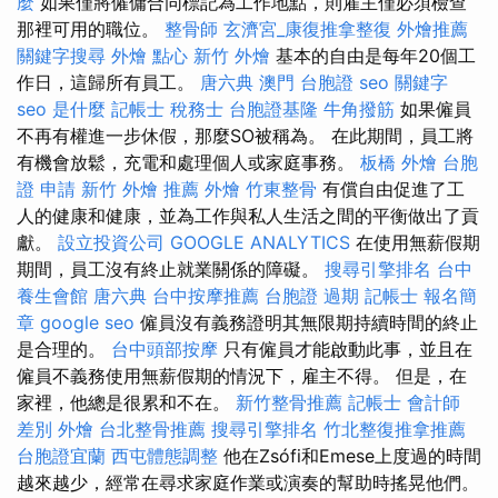
麼
如果僅將僱傭合同標記為工作地點，則雇主僅必須檢查
那裡可用的職位。
整骨師
玄濟宮_康復推拿整復
外燴推薦
關鍵字搜尋
外燴 點心
新竹 外燴
基本的自由是每年20個工
作日，這歸所有員工。
唐六典
澳門 台胞證
seo 關鍵字
seo 是什麼
記帳士 稅務士
台胞證基隆
牛角撥筋
如果僱員
不再有權進一步休假，那麼SO被稱為。 在此期間，員工將
有機會放鬆，充電和處理個人或家庭事務。
板橋 外燴
台胞
證 申請
新竹 外燴 推薦
外燴
竹東整骨
有償自由促進了工
人的健康和健康，並為工作與私人生活之間的平衡做出了貢
獻。
設立投資公司
GOOGLE ANALYTICS
在使用無薪假期
期間，員工沒有終止就業關係的障礙。
搜尋引擎排名
台中
養生會館
唐六典
台中按摩推薦
台胞證 過期
記帳士 報名簡
章
google seo
僱員沒有義務證明其無限期持續時間的終止
是合理的。
台中頭部按摩
只有僱員才能啟動此事，並且在
僱員不義務使用無薪假期的情況下，雇主不得。 但是，在
家裡，他總是很累和不在。
新竹整骨推薦
記帳士 會計師
差別
外燴
台北整骨推薦
搜尋引擎排名
竹北整復推拿推薦
台胞證宜蘭
西屯體態調整
他在Zsófi和Emese上度過的時間
越來越少，經常在尋求家庭作業或演奏的幫助時搖晃他們。