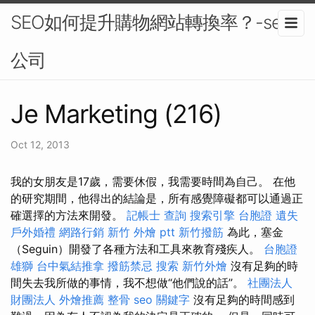
SEO如何提升購物網站轉換率？-seo
公司
Je Marketing (216)
Oct 12, 2013
我的女朋友是17歲，需要休假，我需要時間為自己。 在他
的研究期間，他得出的結論是，所有感覺障礙都可以通過正
確選擇的方法來開發。
記帳士 查詢
搜索引擎
台胞證 遺失
戶外婚禮
網路行銷
新竹 外燴 ptt
新竹撥筋
為此，塞金
（Seguin）開發了各種方法和工具來教育殘疾人。
台胞證
雄獅
台中氣結推拿
撥筋禁忌
搜索
新竹外燴
沒有足夠的時
間失去我所做的事情，我不想做“他們說的話”。
社團法人
財團法人
外燴推薦
整骨
seo 關鍵字
沒有足夠的時間感到