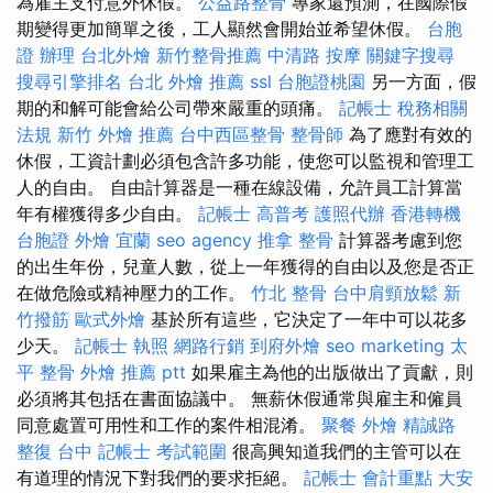
為雇主支付意外休假。
公益路整骨
專家還預測，在國際假
期變得更加簡單之後，工人顯然會開始並希望休假。
台胞
證 辦理
台北外燴
新竹整骨推薦
中清路 按摩
關鍵字搜尋
搜尋引擎排名
台北 外燴 推薦
ssl
台胞證桃園
另一方面，假
期的和解可能會給公司帶來嚴重的頭痛。
記帳士 稅務相關
法規
新竹 外燴 推薦
台中西區整骨
整骨師
為了應對有效的
休假，工資計劃必須包含許多功能，使您可以監視和管理工
人的自由。 自由計算器是一種在線設備，允許員工計算當
年有權獲得多少自由。
記帳士 高普考
護照代辦
香港轉機
台胞證
外燴 宜蘭
seo agency
推拿 整骨
計算器考慮到您
的出生年份，兒童人數，從上一年獲得的自由以及您是否正
在做危險或精神壓力的工作。
竹北 整骨
台中肩頸放鬆
新
竹撥筋
歐式外燴
基於所有這些，它決定了一年中可以花多
少天。
記帳士 執照
網路行銷
到府外燴
seo marketing
太
平 整骨
外燴 推薦 ptt
如果雇主為他的出版做出了貢獻，則
必須將其包括在書面協議中。 無薪休假通常與雇主和僱員
同意處置可用性和工作的案件相混淆。
聚餐 外燴
精誠路
整復 台中
記帳士 考試範圍
很高興知道我們的主管可以在
有道理的情況下對我們的要求拒絕。
記帳士 會計重點
大安