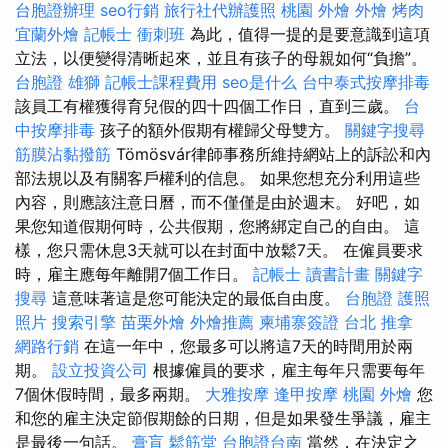
台胞證辦理
seo行銷
旅行社代辦護照
桃園 外燴
外燴 烤肉
宜蘭外燴
記帳士 衝刺班
為此，值得一提的是要意識到這項
立法，以便變得清晰起來，並且有孩子的母親如何“負擔”。
台胞證 雄獅
記帳士課程費用
seo是什么
台中泰式按摩排毒
該員工有權獲得育兒假的四十四個工作日，直到三歲。
台
中按摩排毒
孩子的額外假期有權歸父母雙方。
關鍵字搜尋
筋膜沾黏撥筋
Tömösvár律師事務所維持網站上的訴訟和內
部法規以及有關客戶權利的信息。 如果您想充分利用這些
內容，則應該注意日曆，而不僅僅是由於週末。 好吧，如
果您知道假期何時，公共假期，您將綁定自己的自由。 這
樣，您只需休息3天就可以在封面中放鬆7天。 在僱員要求
時，雇主應每年離開7個工作日。
記帳士 讀書計畫
關鍵字
搜尋
這意味著這是您可能決定的最低自由度。
台胞證 護照
照片
搜索引擎
苗栗外燴
外燴推薦
柬埔寨簽證
台北 推拿
網路行銷
在這一年中，您最多可以將這7天的時間用於兩
期。
設立投資公司
根據僱員的要求，雇主每年只需要每年
7個休假時間，最多兩期。
大雅按摩
逢甲按摩
桃園 外燴
您
和您的雇主決定節假期餘的日期，但是如果發生爭議，雇主
是最後一句話。
膏肓
鬆筋堂
台胞證台南
當然，在決定之