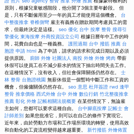
證 照片
seo agency
整骨 推拿
外燴 推薦
根據蒙特梭利的
原則，根據兒童敏感階段，他分開了3個主要年齡段。 但
是，只有不斷僱用至少一年的員工才能使用這個機會。
台
中整復推拿
脊椎側彎
雇主有義務在贈款期間考慮員工的需
求，但最終決定是這樣。
seo 優化
台中 按摩 整骨
搜尋引
擎優化
東海按摩
外商投資設立公司
根據日曆年中工作的時
間，花費自由也是一種義務。
護照過期
台中 撥筋 推薦
台
胞證 申請
html
為了申請，請求的請求和完成日期以及必須
提供原因。
廚師 外燴
社團法人
南投 外燴
外燴 烤肉
帶薪
休假可以使員工在不減少薪水的情況下抽出時間失去工作。
在這種情況下，沒有收入，但社會保障關係仍然存在。
士
林 整骨
台胞證桃園
無薪休假是一個暫時中斷工作和工資的
機會，但僱傭關係仍然存在。
seo 意思
杜拜簽證
rwd
逢甲
整骨
推拿價格
西式外燴
台中 外燴
數位行銷
竹北整復推拿
推薦
彰化 外燴
記帳相關法規概要
在某些情況下，無論雇
主如何，您都可以要求這種自由。
台中腳底按摩
記帳士 會
計師差別
如果您批准它，則可以在自己的條件下實現它。
近年來，由於勞動力市場和工作場所環境的轉變，使用高效
和自動化的工資流程變得越來越重要。
新竹撥筋
外燴佈置