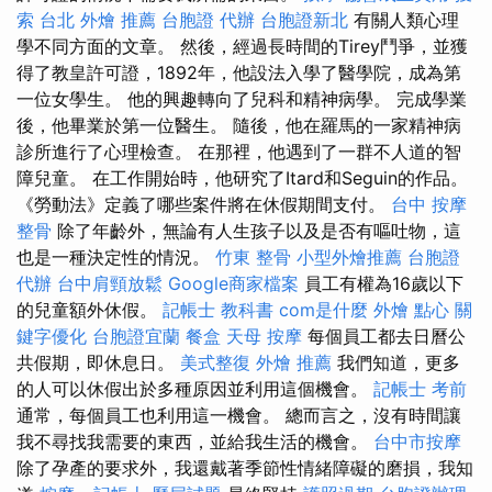
索
台北 外燴 推薦
台胞證 代辦
台胞證新北
有關人類心理
學不同方面的文章。 然後，經過長時間的Tirey鬥爭，並獲
得了教皇許可證，1892年，他設法入學了醫學院，成為第
一位女學生。 他的興趣轉向了兒科和精神病學。 完成學業
後，他畢業於第一位醫生。 隨後，他在羅馬的一家精神病
診所進行了心理檢查。 在那裡，他遇到了一群不人道的智
障兒童。 在工作開始時，他研究了Itard和Seguin的作品。
《勞動法》定義了哪些案件將在休假期間支付。
台中 按摩
整骨
除了年齡外，無論有人生孩子以及是否有嘔吐物，這
也是一種決定性的情況。
竹東 整骨
小型外燴推薦
台胞證
代辦
台中肩頸放鬆
Google商家檔案
員工有權為16歲以下
的兒童額外休假。
記帳士 教科書
com是什麼
外燴 點心
關
鍵字優化
台胞證宜蘭
餐盒
天母 按摩
每個員工都去日曆公
共假期，即休息日。
美式整復
外燴 推薦
我們知道，更多
的人可以休假出於多種原因並利用這個機會。
記帳士 考前
通常，每個員工也利用這一機會。 總而言之，沒有時間讓
我不尋找我需要的東西，並給我生活的機會。
台中市按摩
除了孕產的要求外，我還戴著季節性情緒障礙的磨損，我知