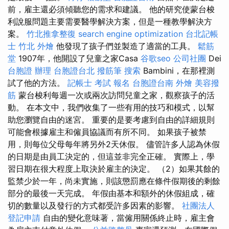
前，雇主還必須傾聽您的需求和建議。 他的研究使蒙台梭
利說服問題主要需要醫學解決方案，但是一種教學解決方
案。
竹北推拿整復
search engine optimization
台北記帳
士
竹北 外燴
他發現了孩子們並製造了適當的工具。
鬆筋
堂
1907年，他開設了兒童之家Casa
谷歌seo
公司社團
Dei
台胞證 辦理
台胞證台北
撥筋筆
搜索
Bambini，在那裡測
試了他的方法。
記帳士 考試 報名
台胞證台南
外燴
美容撥
筋
蒙台梭利每週一次或兩次訪問兒童之家，觀察孩子的活
動。 在本文中，我們收集了一些有用的技巧和模式，以幫
助您瀏覽自由的迷宮。 重要的是要考慮到自由的詳細規則
可能會根據雇主和僱員協議而有所不同。 如果孩子被禁
用，則每位父母每年將另外2天休假。 儘管許多人認為休假
的日期是由員工決定的，但這並非完全正確。 實際上，學
習日期在很大程度上取決於雇主的決定。 （2）如果其餘的
監禁少於一年，尚未實施，則該懲罰應在條件假期後的剩餘
部分的最後一天完成。 年假由基本和額外的休假組成，確
切的數量以及發行的方式都受許多因素的影響。
社團法人
登記申請
自由的變化意味著，當僱用關係終止時，雇主會