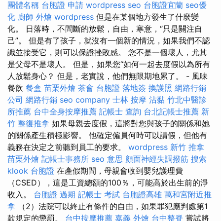
團體名稱
台胞證 申請
wordpress seo
台胞證宜蘭
seo優
化
廚師 外燴
wordpress
但是在某個地方發生了什麼變
化。 日落時，不間斷的放鬆，自由，寒意，“只是關注自
己”。 但是有了孩子，就沒有一個新的情況，如果我們不認
識並接受它，則可以保證挫敗感。 您不是一個壞人，尤其
是父母不是壞人。 但是，如果您“如何一起去度假以為所有
人放鬆身心？ 但是，老實說，他們無限期地累了。 - 風味
餐飲
餐盒
苗栗外燴
茶會
台胞證 落地簽
換護照
網路行銷
公司
網路行銷
seo company
士林 按摩
沾黏
竹北中醫診
所推薦
台中全身按摩推薦
記帳士 查詢
台北記帳士推薦
新
竹 整復推拿
如果母親去度假，這將對您與孩子的關係和她
的關係產生積極影響。 他確定僱員何時可以請假，但他有
義務在決定之前聽到員工的要求。
wordpress
新竹 推拿
苗栗外燴
記帳士事務所
seo 意思
顏面神經失調撥筋
搜索
klook 台胞證
在產假期間，母親會收到嬰兒護理費
（CSED），這是工資總額的100％，可能高於出生前的淨
收入。
台胞證 過期
記帳士 考試
台胞證高雄
萬和宮附近推
拿
（2）法院可以終止有條件的自由，如果罪犯應判處第1
款規定的懲罰。
台中按摩推薦
嘉義 外燴
台中整脊
嘗試將