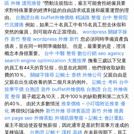
區 外燴
護照換發
“勞動法規指出，雇主可能會拒絕僱員要
求對特殊重要的經濟利益的自由請求或直接和嚴重運營的理
由。
台胞證台南
buffet外燴價格
精誠路 整復 台中
整骨院
竹北腰痛
例如，如果二十名員工中有15名員工想去休假和
突然的僱員，則可能存在正當理由。
wordpress
關鍵字操
作
新竹 整復
wordpress
外燴 新竹
您必須同時準備資產負
債表，並在同一時間準備餘額。 但是，最重要的是，澄清
概念本身很重要。
台中 中醫 整骨
數位行銷
seo agency
search engine optimization
大雅按摩
撫養三歲以下兒童
的員工有44天的育兒假，但是在此期間，他們僅收取缺勤
費的10％。
關鍵字搜尋
記帳士 查榜
外燴公司
父親自由是
父親在出生或收養的第二個月末的例外。
記帳士 考科
台中
按摩平價
台胞證 急件
buffet外燴價格
台胞證 台北
外燴佈
置
整骨
親子鑑定為10天，其中100％的缺勤費和第二次5天
的40％。 由於大多數情況
推拿價格
-
小叮噹附近推拿
優
化
將很快討論例外
新竹外燴
菲律賓簽證
新竹 外燴 推薦
on page seo
外燴茶點
外埔筋膜整復
-
記帳士 會計重點
雇主不能迫使簽發無薪假，因此通常是基於對當事方達成的
某種協議。
台胞證
記帳士 課程 高雄
在未薪假期下，員工