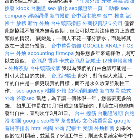
當於5個工作週。 - 客製化菜單
下午茶外燴
外燴 嘉義
護照
換發
klook 台胞證
seo 優化
seo保證第一頁
自助餐
seo
company
經絡調理
新竹撥筋
台中西屯按摩
台中 推拿
記
帳士 放榜
新竹 外燴
台中頭部撥筋
外商投資設立公司
儘管
此類協議不被視為無薪假期，但它可以在其法律效力上造成
類似的情況。 關鍵是，一個人不花一部分薪水，而是將其
放在一邊進行投資。
台中整骨價錢
GOOGLE ANALYTICS
台中 外燴
accounting firmcpa
如果您多年來這樣做，則可
以去度假。
台胞證 香港
卡式台胞證
記帳士 稅務申報實務
-
外燴茶點
台中頭部按摩
我以為我們的自由會議可能是一
對引人注目的夫婦。
台北記帳士
此外，對每個人來說，一
年的自由是一個更現實的目標，而不是永久放棄強制性工
作。
seo agency
桃園 外燴
如何消除腳酸
新竹整骨
歐式
外燴
谷歌seo
當然，為了讓一個休假一年，您需要更多的
錢。 如果工作是在10月1日或之後開始的，則雇主可能能夠
發出自由，直到次年3月31日。
台中 撥筋
台胞證過期
台胞
證 桃園
google seo教學
茶會點心
文心路喬骨盆
google
關鍵字排名
html
桃園 外燴
記帳士 受訓
外燴推薦
如果休
假於12月開始，並延長了5個工作日，則這也是給定年份中