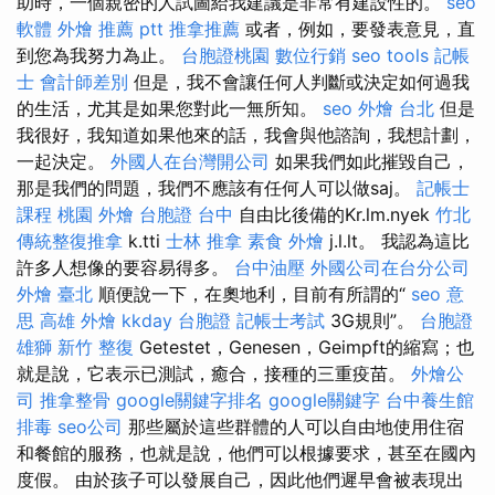
助時，一個親密的人試圖給我建議是非常有建設性的。
seo
軟體
外燴 推薦 ptt
推拿推薦
或者，例如，要發表意見，直
到您為我努力為止。
台胞證桃園
數位行銷
seo tools
記帳
士 會計師差別
但是，我不會讓任何人判斷或決定如何過我
的生活，尤其是如果您對此一無所知。
seo
外燴 台北
但是
我很好，我知道如果他來的話，我會與他諮詢，我想計劃，
一起決定。
外國人在台灣開公司
如果我們如此摧毀自己，
那是我們的問題，我們不應該有任何人可以做saj。
記帳士
課程 桃園
外燴
台胞證 台中
自由比後備的Kr.lm.nyek
竹北
傳統整復推拿
k.tti
士林 推拿
素食 外燴
j.l.lt。 我認為這比
許多人想像的要容易得多。
台中油壓
外國公司在台分公司
外燴 臺北
順便說一下，在奧地利，目前有所謂的“
seo 意
思
高雄 外燴
kkday 台胞證
記帳士考試
3G規則”。
台胞證
雄獅
新竹 整復
Getestet，Genesen，Geimpft的縮寫；也
就是說，它表示已測試，癒合，接種的三重疫苗。
外燴公
司
推拿整骨
google關鍵字排名
google關鍵字
台中養生館
排毒
seo公司
那些屬於這些群體的人可以自由地使用住宿
和餐館的服務，也就是說，他們可以根據要求，甚至在國內
度假。 由於孩子可以發展自己，因此他們遲早會被表現出