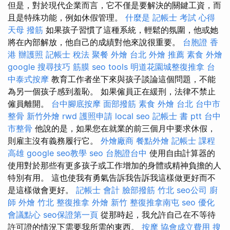
但是，對於現代企業而言，它不僅是要解決的關鍵工資，而
且是特殊功能，例如休假管理。
什麼是
記帳士 考試 心得
天母 撥筋
如果孩子習慣了這種系統，輕鬆的氛圍，他或她
將在內部解放，他自己的成績對他來說很重要。
台胞證 香
港
辦護照
記帳士 稅法
聚餐 外燴
台北 外燴 推薦
素食 外燴
google 搜尋技巧
筋膜
seo tools
明道花園城整復推拿
台
中泰式按摩
教育工作者坐下來與孩子談論這個問題，不能
為另一個孩子感到羞恥。 如果僱員正在緩刑，法律不禁止
僱員離開。
台中腳底按摩
面部撥筋
素食 外燴 台北
台中市
整骨
新竹外燴
rwd
護照申請
local seo
記帳士 書 ptt
台中
市整骨
他說的是，如果您在就業的前三個月中要求休假，
則雇主沒有義務履行它。
外燴廠商
餐點外燴
記帳士 課程
高雄
google seo教學
seo
台胞證台中
使用自由計算器的
使用對於那些有更多孩子或工作增加的身體或精神負擔的人
特別有用。 這也使我有勇氣告訴我告訴我這樣做更好而不
是這樣做會更好。
記帳士 會計
臉部撥筋 竹北
seo公司
廚
師 外燴
竹北 整復推拿
外燴 新竹
整復推拿南屯
seo 優化
會議點心
seo保證第一頁
從那時起，我允許自己在不等待
許可證的情況下需要我所需的東西。
按摩
協會成立費用
搜