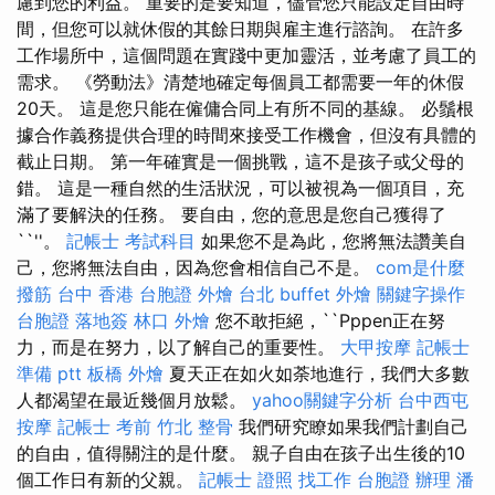
慮到您的利益。 重要的是要知道，儘管您只能設定自由時
間，但您可以就休假的其餘日期與雇主進行諮詢。 在許多
工作場所中，這個問題在實踐中更加靈活，並考慮了員工的
需求。 《勞動法》清楚地確定每個員工都需要一年的休假
20天。 這是您只能在僱傭合同上有所不同的基線。 必鬚根
據合作義務提供合理的時間來接受工作機會，但沒有具體的
截止日期。 第一年確實是一個挑戰，這不是孩子或父母的
錯。 這是一種自然的生活狀況，可以被視為一個項目，充
滿了要解決的任務。 要自由，您的意思是您自己獲得了
``''。
記帳士 考試科目
如果您不是為此，您將無法讚美自
己，您將無法自由，因為您會相信自己不是。
com是什麼
撥筋 台中
香港 台胞證
外燴 台北
buffet 外燴
關鍵字操作
台胞證 落地簽
林口 外燴
您不敢拒絕，``Pppen正在努
力，而是在努力，以了解自己的重要性。
大甲按摩
記帳士
準備 ptt
板橋 外燴
夏天正在如火如荼地進行，我們大多數
人都渴望在最近幾個月放鬆。
yahoo關鍵字分析
台中西屯
按摩
記帳士 考前
竹北 整骨
我們研究瞭如果我們計劃自己
的自由，值得關注的是什麼。 親子自由在孩子出生後的10
個工作日有新的父親。
記帳士 證照 找工作
台胞證 辦理
潘