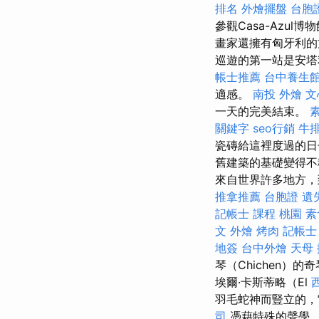
排名
外燴擺盤
台胞
參觀Casa-Azul博
畫家還擁有匈牙利的
巡遊的第一站是安塔
帳士推薦
台中養生
適感。
南投 外燴
文
一天的完美結束。
關鍵字
seo行銷
牛排
瓷磚給這裡度過的日
舊建築的基礎變得
來自世界許多地方，
推拿推薦
台胞證 遺
記帳士 課程 桃園
素
文
外燴 烤肉
記帳士
地簽
台中外燴
天母
琴（Chichen）的
埃爾·卡斯蒂略（El
羽毛蛇神而豎立的，
司
憑藉特殊的聲學