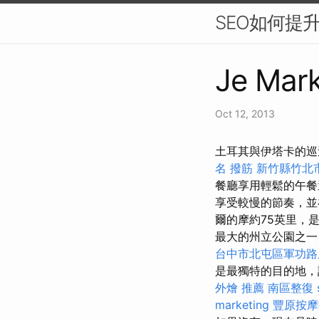
SEO如何提
Je Mark
Oct 12, 2013
土耳其與伊塔卡的巡
名
撥筋 新竹縣竹北
餐廳享用輕鬆的午餐
享受較慢的節奏，並
爾的摩約75英里，
最大的州立公園之一
台中市北屯區軍功路
是最獨特的目的地，
外燴 推薦
南區整復
marketing
豐原按摩