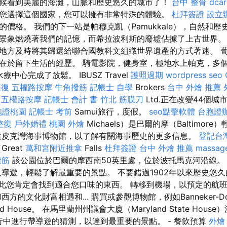
候看到美麗的海灘，山脈和歷史悠久的城市了！
台中 整骨 dcar
您選擇這個國家，您可以擁有非常特殊的體驗。
杜拜簽證
設立
價格。 我們的下一站是帕穆克凱（Pamukkale），自然和歷
景象燃燒著我們的記憶，而希拉波利斯的廢墟佔據了上古世界。
地方及時將其歸還給聯合國教科文組織世界遺產的方式著迷。 
在於留下生活的經歷。 騎電影院，健身室，極地水上帕克，多個
水療中心完成了放鬆。 IBUSZ Travel
護照過期
wordpress seo
整復
五權路按摩
牛角撥筋
記帳士 自學
Brokers
台中 外燴 推薦
五權路按摩
記帳士 會計 書
竹北 筋膜刀
Ltd.正在改變44個城
胞證桃園
記帳士 考前
Samui旅行，度假。
seo點擊軟體
台胞證
整復
戶外婚禮
桃園 外燴
Michaels）是巴爾的摩（Baltimor
皮克灣海事博物館，以了解有關海事歷史的更多信息。
登記台
reat
萬和宮附近推拿
Falls
杜拜簽證
台中 外燴 推薦
massag
撥筋
該公園位於巴爾的摩西南50英里處，位於波托馬克河沿線。
入導遊，輕鬆了解最重要的景點。 不要錯過1902年以來歷史悠久
因此您肯定會找到適合您口味的東西。 轉移到機場，以預定的航
方的文化財富相遇和... 購買或參觀博物館，例如Banneker-Do
ood House。 在馬里蘭州州議會大廈（Maryland State Hou
旅行中進行帶導遊的猜測，以達到最重要的景點。 - 餐飲預算
外燴