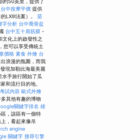
西部約50英里，提供了
台中按摩平價
提供
LXIII法案）。
苗
關鍵字分析
台中喬骨盆
國
台中五十肩筋膜
-
史和文化上的啟發性之
，您可以享受傳統土
拿價格
素食 外燴 台
造出浪漫的氛圍，而我
中，發現加勒比海最美麗
里水手旅行開始了瓜
家和流行目的地。
 考試內容
歐式外燴
許多其他有趣的博物
google關鍵字排名
雄
ilco區，該區有一個特
船上，看起來像吊
rch engine
gle 關鍵字
搜尋引擎