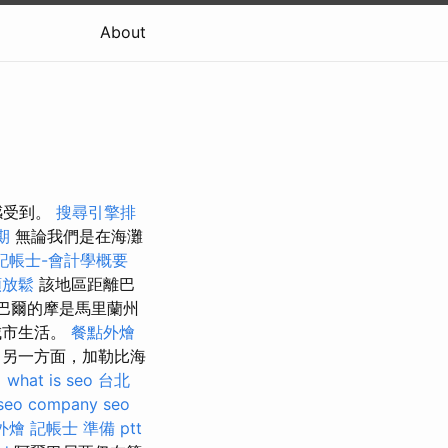
About
感受到。
搜尋引擎排
期
無論我們是在海灘
記帳士-會計學概要
頸放鬆
該地區距離巴
巴爾的摩是馬里蘭州
城市生活。
餐點外燴
 另一方面，加勒比海
。
what is seo
台北
seo company
seo
外燴
記帳士 準備 ptt