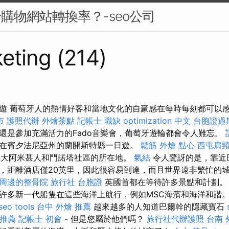
升購物網站轉換率？-seo公司
eting (214)
遊 葡萄牙人的熱情好客和當地文化的自豪感在每時每刻都可以
市
護照代辦
外燴茶點
記帳士 職缺
optimization 中文
台胞證過
還是參加充滿活力的Fado音樂會，葡萄牙遊輪都會令人難忘。
在賓夕法尼亞州的蘭開斯特縣一日遊。
鬆筋
外燴 點心
西屯肩
是大阿米甚人和門諾塔社區的所在地。
氣結
令人驚訝的是，靠近
，距離酒店僅20英里，因此很容易到達，而且世界遠非繁忙的
周邊的整骨院
旅行社 台胞證
英國首都在等待許多景點和計劃。
許多新一代船隻在這些海洋上航行，例如MSC海濱和海洋和諧
seo tools
台中 外燴 推薦
越來越多的人知道巴爾幹的隱藏寶石
推薦
記帳士 初會
- 但是您屬於他們嗎？
旅行社代辦護照
台南 