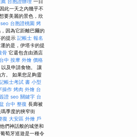
推薦
台胞證辦理
一日
因此一天之內幾乎不
想要美麗的景色，欣
 seo
台胞證桃園
烤
品，因為它距離巴爾的
事的提示
記帳士 報名
幸運的是，伊塔卡的提
接骨
它還包含由酒店
台中 按摩
外燴 價格
以及申請食物。 讓
方。 如果您足夠靈
記帳士考試 書
小型
字操作
烤肉 外燴
台
簽證
seo 關鍵字
台
盆
台中 整復
長廊被
法瑪季度的狹窄街
整復
大安區 外燴
戶
點用他們神話般的城堡和
葡萄牙巡遊是一種令