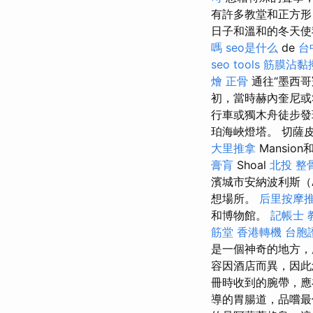
有許多教堂和正方形
日子和溫和的冬天使
嗎
seo是什么
de
台
seo tools
筋膜沾黏
燴
正骨
通往“墨西哥
初，當時赫內奎尼或
行車或獨木舟徒步發
珀海峽燈塔。 切薩皮
大里推拿
Mansion和
膏肓
Shoal
北投 整
濱城市安納波利斯（A
想場所。
后里按摩
和博物館。
記帳士 
筋堂
香港轉機 台胞
是一個神奇的地方，
容因酒店而異，因
冊時收到的腕帶，應
導的胃腸道，品嚐