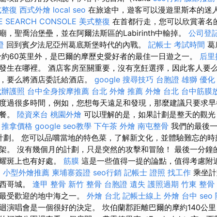
式整復
西式外燴
local seo
在旅途中，遊客可以漫遊里斯本的迷
E SEARCH CONSOLE
美式整復
在首都行走，您可以欣賞著名
，聖喬治堡壘，並在阿爾法斯區的Labirinth中輸掉。
公司登
證
回到賓夕法尼亞州葛底斯堡時代的內戰。
記帳士 考試時間
葛
g）位於約60英里外，是巴爾的摩歷史愛好者的最佳一日遊之一。
后里
發生在哪裡。 酒店客房至關重要，沒有烹飪選擇，因此客人要
足，要么將酒店委託給酒店。
google 搜尋技巧
台胞證 雄獅
優化
代辦護照
台中全身按摩推薦
台北 外燴 推薦
外燴 台北
台中筋膜
度過很多時間，例如，您想每天遠足和發現，那麼建議只要求早
晚餐。
陸資來台
桃園外燴
可以理解的是，如果計劃是整天的觀光
。
推拿價格
google seo教學
下午茶 外燴
南屯整骨
我們的最後一
免費計劃。 您可以品嚐當地的特色菜，了解新文化，並體驗難忘的
架。 沒有幾個月的計劃，只是突然的攻擊和冒險！ 最後一分鐘
的耀斑上也有好處。
筋膜
這是一些值得一提的論點，值得考慮附
E
小型外燴推薦
柬埔寨簽證
seo行銷
記帳士 證照 找工作
乘坐計
墨西哥城。
逢甲 整骨
新竹 整骨
台胞證 遺失
護照過期
竹東 整骨
是最受歡迎的地中海之一。
外燴 台北
記帳士線上
外燴 台中
seo
迴演唱會是一個很好的決定。 坎伯蘭郡距離巴爾的摩約140公里，