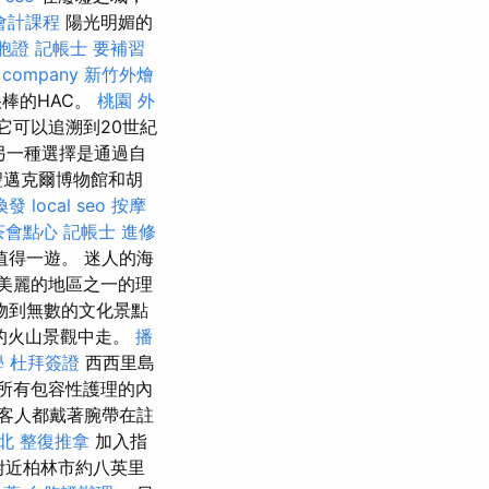
會計課程
陽光明媚的
胞證
記帳士 要補習
 company
新竹外燴
棒的HAC。
桃園 外
它可以追溯到20世紀
另一種選擇是通過自
聖邁克爾博物館和胡
換發
local seo
按摩
茶會點心
記帳士 進修
e也值得一遊。 迷人的海
最美麗的地區之一的理
物到無數的文化景點
的火山景觀中走。
播
學
杜拜簽證
西西里島
所有包容性護理的內
客人都戴著腕帶在註
北 整復推拿
加入指
附近柏林市約八英里