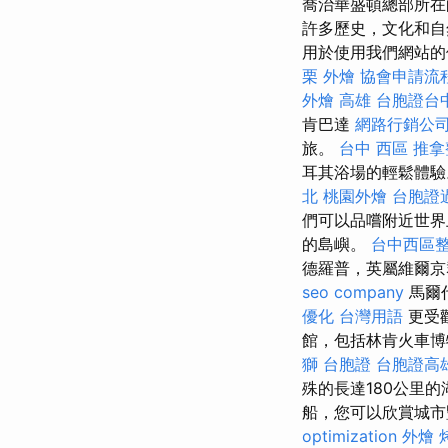
喬治華盛頓總部所在的
許多歷史，文化和自
用於使用我們網站的個
栗 外燴
協會申請流
外燴 高雄
台胞證台
肯巴達
網路行銷公
旅。
台中 西區 推
耳其浴場的輕鬆體
北
桃園外燴
台胞證
們可以品嚐附近世界上
的島嶼。
台中西區
德羅普，英屬維爾
seo company
馬爾
優化 台灣用語
更受歡
館，包括林肯火車博物
獅 台胞證
台胞證高
殊的長達180公里
船，您可以欣賞城市
optimization
外燴 