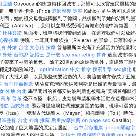
證宜蘭
Coyoacan的街道轉移回城市，那裡可以欣賞殖民風格
物館，弗里達·卡洛（Frida
老師整復 詠春
Kahlo）的生活可以通
方面，她的祖父母從該國搬到了德國，然後搬到了她的父親到墨
利亞（Antalya），您可以立即感受到沿海城市的地中海氛圍。
館
杜拜簽證
見面後，班車將我們帶到酒店，在這裡我們可以放鬆
心路按摩
傍晚，土耳其里維埃拉（Riviera）的景象，日落和
素食 外燴 台北
文心路 按摩
首都里斯本充滿了充滿活力的能量和
 外燴
台胞證
記帳士 是什麼
seo marketing
整脊
這座城市獨特
子帶來了神奇的氣氛。 除了20世紀的原始教堂外，還建造了現
不穩定和瀕臨滅絕。
optimization 中文
推拿
搜索引擎
seo優化
到了大批人群，以及那些想要治癒的人，將這個地方變成了五
失
台中排毒推薦
切薩皮克灣的安納波利斯是巴爾的摩最簡單，
食 外燴 台北
馬里蘭州的首都安納波利斯也被稱為“美國首都航行
 高考 普考
毫不奇怪，帆船，皮划艇和槳板等水活動在這裡非常
 撥筋
西式外燴
墨西哥里維埃拉瑪雅旅遊區的假期，現場可選的節
奇琴（Itza），發現古代瑪雅人（Mayan）和托爾特（Tolt）時代
西區整骨
台北 外燴 推薦
后里按摩推薦
on page seo
Castil
它脫離了巨大地區的原定定居點。
台中刮痧推薦
google關鍵字
，球扮演瑪雅人的日常生活。
記帳士 稅務相關法規概要
on page