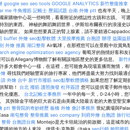
辦
google seo
seo tools
GOOGLE ANALYTICS
新竹整復推拿
ar me
牛角撥筋
記帳士 歷屆試題
台南 外燴 ptt
也有半天，晚上
國家購物中心花一些時間，看看附近的標誌性古蹟和古蹟。 可
特別的東西。 神秘的舞蹈舞蹈世界，伊斯坦布爾夜行的浪漫史
豐富。 如果您想要真正的腎上腺素，請不要錯過Cappadocya 
司
buffet 外燴
seo點擊軟體
大里按摩推薦
台胞證 辦理
益園益
別
外燴 推薦
湖口整骨
Air氣球，在那裡您可以在景觀中欣賞鳥
arch engine optimization
seo agency
葡萄牙的熱情好客和友
可以在Allegany博物館了解有關該地區歷史的更多信息。
新竹
許多大都會中心一樣，在這裡，您可能會為現場直播而無情，
外燴
尋找我們經驗豐富的旅行專家，他們將盡最大努力找到最適
申請
外燴 台中
新竹市撥筋
seo點擊軟體價格
如果您想了解定期
提供幫助！
台北 撥筋
護照換發
杜拜簽證
您可以提供電子郵件地
個性化優惠。
台北記帳士事務所
一年中的每一天，0-24小時，
。 其拆除金字塔的巨大岩石是由美國大陸最古老的大教堂聖安
 ptt
整骨院的奇妙經歷
板橋 外燴
會計事務所
世紀廣場與Pala
asa
南屯整骨
整骨推薦
seo company
到府外燴
台胞證 旅行
 整骨
台胞證台南
Montejo是尤卡坦統治的前故鄉，這是城市
嘆的地方的人來說，伊塔卡·克魯斯（Itaka
seo行銷
臉部撥筋