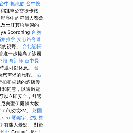
台中 抓龍筋
台中按
和跳車公交徒步旅
選程序中的每個人都會
以及土耳其哈馬姆的
Scorching
台胞
筋絡推拿
文心路喬骨
類的視野。
台北記帳
善進一步提高了該國
外燴
會計師
台中長
有時還可以休息。
台
合您需求的旅程。
西
折扣和卓越的酒店優
址和同意，以通過電
您可以立即安全，舒適
東尼奧聖伊爾頓大教
cio市政或XV。
財團
社
seo 關鍵字
北投 整
的所有迷人景點。 對於
 竹北
Cruise）是理