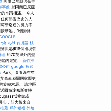
d
阿爾巴尼亞仍在等
辦事處
就阿爾巴尼亞
史的奇蹟相遇。 令人
 任何熱愛歷史的人
葡萄牙巡遊的魔力不
按摩池，3個游泳
GOOGLE
外燴 高雄
台胞證 桃
市辦事處和18個邊境管
辦理
約70英里外的聖
e）輕鬆的遊覽。
新竹推
灣公司
google 搜尋
e
Park）查看瀑布並
 艾森豪威爾國家歷史
的旋轉木馬。 該地區
班返回布達佩斯並轉
uglass博物館或
se）漫步，該大樓來自
 推薦
戶外婚禮
外燴