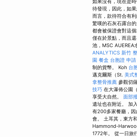
如果沒有，現在是時
待發現，因此，如果
而言，款待符合有利的
驚嘆的石灰石露台的
都會被保證會對這個
僅在於景點，而且還
池，MSC AUEREA
ANALYTICS
新竹 
園
餐盒
台胞證 申請
制的貨幣。 Koh
台
邁克爾斯（St.
美式
拿整骨推薦
參觀切薩
技巧
在大瀑佈公園（G
享受大自然。
面部
遺址也在附近。 加
有200多家餐廳，
會。 土耳其，東方和西
Hammond-Harw
1772年。 從一日