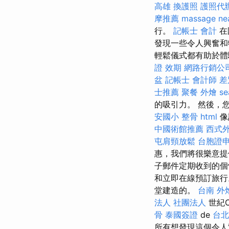
高雄
換護照
護照代
摩推薦
massage ne
行。
記帳士 會計
在
發現一些令人興奮和
輕鬆儀式都有助於體驗的
證 效期
網路行銷公
盆
記帳士 會計師 差
士推薦
聚餐 外燴
se
的吸引力。 然後，您
安國小 整骨
html
像
中國術館推薦
西式
屯肩頸放鬆
台胞證
惠，我們將很樂意
子郵件定期收到的
和立即在線預訂旅行
堂建造的。
台南 外燴
法人 社團法人
世紀C
骨
泰國簽證
de
台北
所有想發現這個令人驚