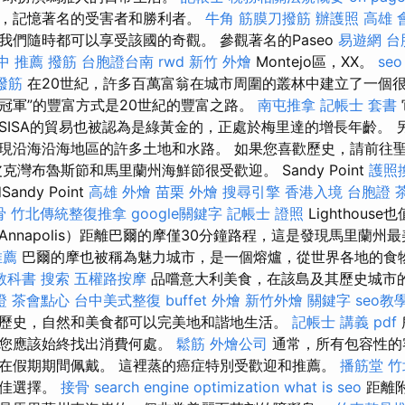
，記憶著名的受害者和勝利者。
牛角 筋膜刀撥筋
辦護照
高雄 
我們隨時都可以享受該國的奇觀。 參觀著名的Paseo
易遊網 台
中 推薦 撥筋
台胞證台南
rwd
新竹 外燴
Montejo區，XX。
seo
撥筋
在20世紀，許多百萬富翁在城市周圍的叢林中建立了一個很
冠軍”的豐富方式是20世紀的豐富之路。
南屯推拿
記帳士 套書
SISA的貿易也被認為是綠黃金的，正處於梅里達的增長年齡。 
現沿海沿海地區的許多土地和水路。 如果您喜歡歷史，請前往
克灣布魯斯節和馬里蘭州海鮮節很受歡迎。 Sandy Point
護照
Sandy Point
高雄 外燴
苗栗 外燴
搜尋引擎
香港入境 台胞證
骨
竹北傳統整復推拿
google關鍵字
記帳士 證照
Lighthous
nnapolis）距離巴爾的摩僅30分鐘路程，這是發現馬里蘭州
推薦
巴爾的摩也被稱為魅力城市，是一個熔爐，從世界各地的食
教科書
搜索
五權路按摩
品嚐意大利美食，在該島及其歷史城市
證
茶會點心
台中美式整復
buffet 外燴
新竹外燴
關鍵字
seo教
歷史，自然和美食都可以完美地和諧地生活。
記帳士 講義 pdf
此您應該始終找出消費何處。
鬆筋
外燴公司
通常，所有包容性的
在假期期間佩戴。 這裡蒸的癌症特別受歡迎和推薦。
播筋堂
竹
最佳選擇。
接骨
search engine optimization
what is seo
距離