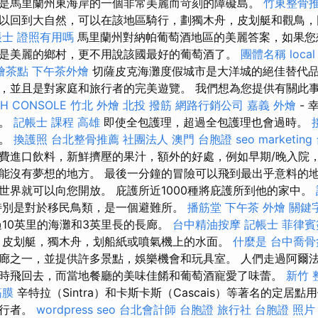
是馬里蘭州東海岸的一個非常美麗而苛刻的障礙島。
竹東整骨
以回到大自然，可以在該地區騎行，劃獨木舟，皮划艇和觀鳥，
帳士 證照有用嗎
馬里蘭州對納帕葡萄酒地區的美麗答案，如果您
是美麗的鄉村，更不用說該國最好的葡萄酒了。
團體名稱
local
燴茶點
下午茶外燴
切薩皮克海灘度假城市是大洋城的絕佳替代
，並且是對家庭和旅行者的完美遊覽。 我們想為您提供有關此
CH CONSOLE
竹北 外燴
北投 撥筋
網路行銷公司
嘉義 外燴
- 
價。
記帳士 課程 高雄
即使全包護理，超過全包護理也會過時。
務。
換護照
台北整骨推薦
社團法人
澳門 台胞證
seo marketing
費進口飲料，新鮮擠壓的果汁，額外的好處，例如早期/晚入院，
能沒有夢想的地方。 最後一分鐘的冒險可以飛到最出乎意料的地
世界就可以向您開放。 庇護所近1000種將庇護所到他的家中。
特別是對於移民鳥類，是一個避難所。
播筋堂
下午茶 外燴
關鍵
10英里的海灘和3英里長的長廊。
台中精油按摩
記帳士
菲律賓
皮划艇，獨木舟，划船紙或噴氣機上的水面。
什麼是
台中喬骨
廊之一，並提供許多景點，娛樂機會和玩具室。 人們走過阿爾
時飛回去，而當地餐廳的美味佳餚和葡萄酒寵愛了味蕾。
新竹 
筋膜
辛特拉（Sintra）和卡斯卡斯（Cascais）等著名的定居
旅行者。
wordpress seo
台北會計師
台胞證 旅行社
台胞證 照片