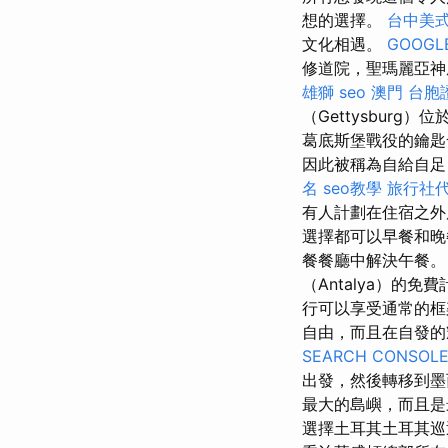
想的選擇。
台中美
文化相遇。
GOOGL
修道院，聖瑪麗亞神廟
雄獅
seo
澳門 台胞
（Gettysbur
葛底斯堡戰役的鑰匙
因此被稱為自給自
名
seo教學
旅行社
有人計劃在住宿之外
選擇都可以早餐和
餐餐廳中解決午餐
（Antalya）的
行可以享受通常的框
自由，而且在自發
SEARCH CONSOL
出發，然後轉移到
最大的島嶼，而且
選擇土耳其土耳其巡