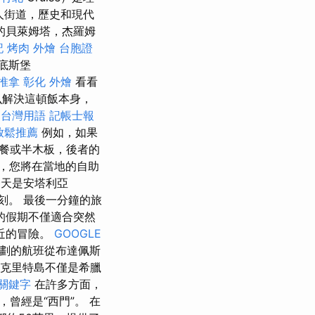
人街道，歷史和現代
的貝萊姆塔，杰羅姆
記
烤肉 外燴
台胞證
底斯堡
推拿
彰化 外燴
看看
么解決這頓飯本身，
 台灣用語
記帳士報
放鬆推薦
例如，如果
餐或半木板，後者的
，您將在當地的自助
天是安塔利亞
時刻。 最後一分鐘的旅
的假期不僅適合突然
近的冒險。
GOOGLE
劃的航班從布達佩斯
克里特島不僅是希臘
 關鍵字
在許多方面，
曾經是“西門”。 在