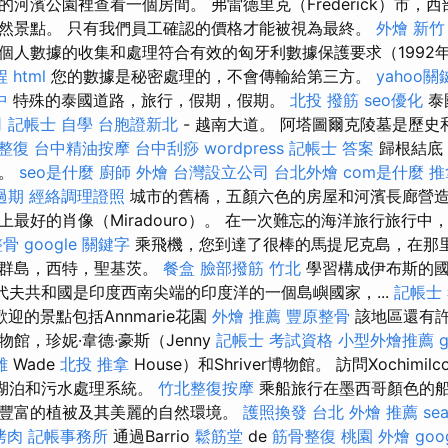
河濱公園裡查看一個房間。 弗雷德里克（Frederick）市，
然景點。 只有我們員工確認的價格才能被視為最終。
外燴 新竹
人數據的收集和處理符合有效的匈牙利數據保護要求（1992年的
程
html
您的數據是秘密處理的，不會傳輸給第三方。
yahoo
中
特殊的泰國道路，旅行，假期，假期。
北投 撥筋
seo優化
泰
司
記帳士 自學
台胞證新北
- 越南大道。 阿塔圖爾克陵墓是歷
拿整復
台中精油按摩
台中刮痧
wordpress
記帳士 答案
歸根結底
驗。
seo是什麼
廚師 外燴
台灣設立公司
台北外燴
com是什麼
推
過期
經絡調理證照
城市的舊橋，五顏六色的房屋和河濱長廊營
最好的肖像（Miradouro）。 在一次難忘的海洋旅行旅行
整骨
google 關鍵字
乘飛機，您到達了很棒的馬提尼克島，在那
京群島，西特，聖基茨。
餐盒
臉部撥筋 竹北
學習構成伊布斯的國
代夫共和國是印度西南尖端的印度洋的一個島嶼國家，...
記帳士
迎的景點包括Annmarie花園
外燴 推薦
豐原整骨
該地區還有
館，珍妮·韋德·豪斯（Jenny
記帳士 考試資格
小型外燴推薦
雄
Wade
北投 推拿
House）和Shriver博物館。 訪問Xochim
的湖泊和污水處理系統。
竹北整復按摩
乘船旅行在墨西哥顏色的
豐富的植被及其美麗的自然環境。
護照換發
台北 外燴 推薦
sea
烤肉
記帳事務所
通過Barrio
鬆筋堂
de
筋骨整復
桃園 外燴
goo