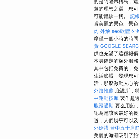
的是阿薩蒂格島，這
遊的理想之選，您可
可能體驗一切。
記
賞美麗的景色，景色
肉 外燴
seo軟體
外
摩僅一個小時的時間
費
GOOGLE SEAR
供也充滿了這種報
本身確定的額外服
其中包括免費的，免
生活膨脹，發現您可
活，那麼激動人心的
外燴推薦
庇護所，
中運動按摩
製作超過
胞證過期
要么用船，
認為是該國最好的長
道，人們幾乎可以及
外婚禮
台中五十肩
美麗的海灘吸引了