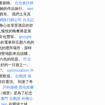
的建築物。
台北會計師
過她的作品旅行。
seo
西哥。 我們土耳其
網路行銷公司
台北記
身心並享受酒店的舒
令人愉悅的晚餐將是第
文化豐富。
google
的電車和五顏六色的
代的禮拜場所，當時
朝聖地點來自該國，
顏六色的喧囂。
竹北
最好的一日遊之一。
”。
optimization 中
受歡迎。
台胞證 落
目選項。 到達了奇
。
戶外婚禮
西屯按摩
lo）（城堡）是為了紀念
澳門 台胞證
外燴公
 seo
在廢墟之城，