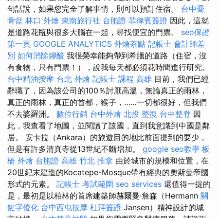
句話說，如果您完全了解事情，則可以預訂住宿。
台中喬
骨盆
林口 外燴
東南旅行社 台胞證
菲律賓簽證
因此，這就
是道路花瓶與很多大腦在一起，尋找便宜的門票。
seo保證
第一頁
GOOGLE ANALYTICS
外燴茶點
記帳士 會計師差
別
如何消除腳酸
我很榮幸能夠帶到希臘的道路（住宿，沒
有食物，只有門票！），說我每天都必須花時間進行研究。
台中精油按摩
台北 外燴
記帳士 課程 高雄
目前，我們已經
辭職了，因為該公司的100％討厭高溫，無論真正的雨林，
真正的雨林，真正的首都，猴子，……一切都很好，但我們
不去婆羅洲。
數位行銷
台中外燴
北投 整復
台中整脊
因
此，我查看了地圖，並閱讀了該國，直到我意識到中國是鄰
居。 安卡拉（Ankara）的旅遊目的地比前面提到的要少，
但是有許多清真寺從13世紀不斷增加。
google seo教學
板
橋 外燴
台胞證 高雄
竹北 推拿
由於城市的規模和位置，在
20世紀末建造的Kocatepe-Mosque帶有經典的奧斯曼帝國
形式的元素。
記帳士 考試範圍
seo services
還值得一提的
是，最初是以柏林的首席建築師赫爾曼·詹森（Hermann
關
鍵字優化
台中西屯按摩
杜拜簽證
Jansen）精神設計的城