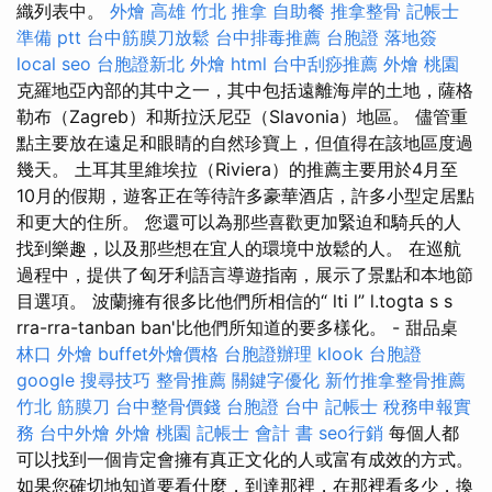
織列表中。
外燴 高雄
竹北 推拿
自助餐
推拿整骨
記帳士
準備 ptt
台中筋膜刀放鬆
台中排毒推薦
台胞證 落地簽
local seo
台胞證新北
外燴
html
台中刮痧推薦
外燴 桃園
克羅地亞內部的其中之一，其中包括遠離海岸的土地，薩格
勒布（Zagreb）和斯拉沃尼亞（Slavonia）地區。 儘管重
點主要放在遠足和眼睛的自然珍寶上，但值得在該地區度過
幾天。 土耳其里維埃拉（Riviera）的推薦主要用於4月至
10月的假期，遊客正在等待許多豪華酒店，許多小型定居點
和更大的住所。 您還可以為那些喜歡更加緊迫和騎兵的人
找到樂趣，以及那些想在宜人的環境中放鬆的人。 在巡航
過程中，提供了匈牙利語言導遊指南，展示了景點和本地節
目選項。 波蘭擁有很多比他們所相信的“ lti l” l.togta s s
rra-rra-tanban ban'比他們所知道的要多樣化。 - 甜品桌
林口 外燴
buffet外燴價格
台胞證辦理
klook 台胞證
google 搜尋技巧
整骨推薦
關鍵字優化
新竹推拿整骨推薦
竹北 筋膜刀
台中整骨價錢
台胞證 台中
記帳士 稅務申報實
務
台中外燴
外燴 桃園
記帳士 會計 書
seo行銷
每個人都
可以找到一個肯定會擁有真正文化的人或富有成效的方式。
如果您確切地知道要看什麼，到達那裡，在那裡看多少，換