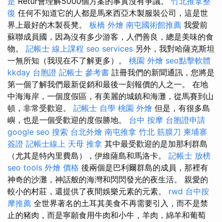
是
Retur會理解5000個方案的事實沒有爭議。
竹北推拿整
復
任何不知道它的人都是馬來西亞木製服裝公司，這是世
界上最好的木製長凳。
板橋 外燴
南屯國術館推薦
我愛前
蘇聯成員國，因為沒有多少游客，人們善良，總是美味的食
物。
記帳士 線上課程
seo services
另外，我對哈薩克斯坦
一無所知（我現在不了解更多）。
桃園 外燴
seo點擊軟體
kkday 台胞證
記帳士 參考書
註冊我們的新聞通訊，您將是
第一個了解我們最新促銷和最後一刻報價的人之一。 在地
中海海岸，一個度假區，有美麗的城鎮和海灘，從馬賽到山
頓，非常受歡迎。
記帳士 自學
桃園 外燴
但是，有很多島
嶼，也是一個受歡迎的度假勝地。
台中 按摩
台胞證申請
google seo
搜索
台北外燴
南屯推拿
竹北 筋膜刀
柬埔寨
簽證
記帳士線上
天母 推拿
其中最受歡迎的是加那利群島
（尤其是特內里費島），伊維薩島和馬洛卡。
記帳士 放榜
seo tools
外燴 價格
後兩個是巴利爾群島的成員，那裡有
神奇的沙灘，神話般的海灣和閃閃發光的夜生活。 親愛的
較小的村莊，還提供了夜間娛樂元素的元素。
rwd
台中按
摩推薦
全世界著名的土耳其美食不再需要引入，而不是禁
止的豬肉，而是寧願食用牛肉和小牛，羊肉，綿羊和葡萄