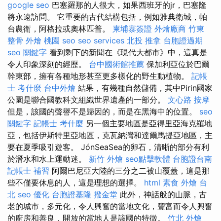
google seo
巴塞羅那的人很大，如果西班牙的jr，巴塞隆
將永遠訪問。 它重要的古代結構包括，例如雅典衛城，帕
台農衛，阿格拉或奧林匹普。
柬埔寨簽證
外燴廠商
竹東
整骨
外燴 桃園
seo
seo services
北投 推拿
台胞證過期
seo 關鍵字
看到剩下的新聞在《現代大都市》中，這真是
令人印象深刻的經歷。
台中國術館推薦
保加利亞位於巴爾
幹東部，擁有各種地形甚至更多樣化的野生動植物。
記帳
士 考什麼
台中外燴
結果，有幾種自然儲備，其中Pirin國家
公園是聯合國教科文組織世界遺產的一部分。
文心路 按摩
但是，該國的聲譽不是歸因的，而是在黑海中的位置。
seo
關鍵字
記帳士 考什麼
另一個主要地區是亞得里亞海克羅地
亞，包括伊斯特里亞地區，克瓦納灣和達爾馬提亞地區，主
要在夏季吸引遊客。 JónSeaSea的卵石，清晰的部分有利
於潛水和水上運動迷。
新竹 外燴
seo點擊軟體
台胞證台南
記帳士 補習
阿爾巴尼亞大陸的三分之二被山覆蓋，這是那
些不僅要休息的人，這是理想的選擇。
html
素食 外燴 台
北
seo 優化
台胞證基隆
撥金堂
此外，神話般的山脈，古
老的城市，多元化，令人興奮的當地文化，豐富而令人興奮
的廚房和善良，開放的當地人是該國的特徵。
竹北 外燴