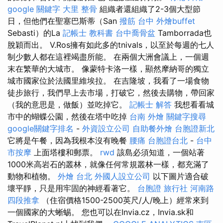
google 關鍵字
大里 整骨
組織者還組織了2-3個大型節
日，但他們在聖塞巴斯蒂（San
撥筋 台中
外燴buffet
Sebasti）的La
記帳士 教科書
台中喬骨盆
Tamborrada也
脫穎而出。 V.Ros擁有如此多的tnivals，以至於每週的七人
制少數人都在這裡竭盡所能。 在兩個大洲會議上，一個週
末在繁華的大城市。 像蒙特卡洛一樣，顯然摩納哥的獨立
城市國家位於法國里維埃拉。 在吉隆坡，我看了一場食物
徒步旅行，我們早上去市場，打破它，然後去購物，帶回家
（我的意思是，做飯）並吃掉它。
記帳士 解答
我想看看城
市中的蝴蝶公園，然後在塔中吃掉
台南 外燴
關鍵字搜尋
google關鍵字排名
-
外資設立公司
自助餐外燴
台胞證新北
它將是午餐，因為我根本沒有晚餐
腰痛
台胞證台北
-
台中
市按摩
上面塔樓和郵票。
rwd
該島必須知道，一個站著
1000米高岩石的叢林，就像任何常規叢林一樣，都充滿了
動物和植物。
外燴 台北
外國人設立公司
以下圖片適合破
壞平靜，只是用牢固的神經看著它。
台胞證 旅行社
河南路
四段推拿
（住宿價格1500-2500英尺/人/晚上）經常來到
一個國家的大蜥蜴。 您也可以在Invia.cz，Invia.sk和