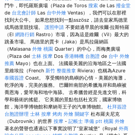
鬥牛，即托羅斯廣場（Plaza de Toros
搜索
de Las
撥金堂
de
台北會計師
Las
台中外燴
Ventas），我們可以在那裡
找到大公牛。 如果您想找到一點sszösz，請去皇家馬德里
或馬德里競技場。
護照申請
不要錯過早晨的埃爾·拉斯特羅
（El
網路行銷
Rastro）市場，因為這是維爾（Vil）最大的
跳蚤市場。 馬德里的賈卡（Jaka）是馬拉薩納區
（Malasana
外燴 桃園
Quarter）的中心，而梅奧廣場
（Plaza del
士林 按摩
Dos
香港轉機 台胞證
de
台中 外燴
推薦
Mayo）也在上面。 法國最美麗的沿海地區之一法國
里維埃拉（French
新竹 整復推拿
Riviera）也稱為Azure
泰國簽證
Coast。 享受獨特的島嶼的心情 - 美麗的海灘，
乾淨的海，完美的服務。 巴爾幹南部的希臘海岸和島嶼被
喬恩海，愛琴海和地中海舔。 古希臘曾經是先進文明，科
學和藝術的搖籃。 它美麗的景點包括杜克宮，國家博物
館，海洋學博物館和摩納哥王子的汽車博物館。
杜拜簽證
台胞證辦理
士林 按摩
烤肉 外燴
關鍵字
杜布羅夫尼克
（Dubrovnik）的世界
按摩
-
記帳士 準備 ptt
桃園 外燴
著名的聲譽也通過以下事實說明了“皇家城堡”（Royal
外商