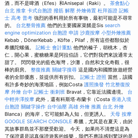
酒，而不是啤酒（Efes）和Anisepal（Raki）。
茶會點心
台北 推拿
卡式台胞證
撥筋 解壓
外燴佈置
杜拜簽證
記帳
士 高考 普考
強烈的香料用於所有事物，最初可能是不尋常
的。
台北整骨推薦
他們的主要國家菜餚是Sis
search
engine optimization
台胞證 申請
沙鹿按摩
小型外燴推薦
Kebab，DönerKebab，Köfte，Pilaf，所有這些都類似於
希臘陀螺儀。
記帳士 會計重點
他們的榛子，胡桃木，杏
仁，開心果，蜜糖糖果是阿拉伯語，它們對我們來說通常太
甜了。 閃閃發光的藍色海灣，沙灘，自然和文化奇觀，很
棒的廚房。
整復推薦
關鍵字搜尋
這是國內和國際旅遊經營
者的全部優惠，並提供所有折扣。
記帳士 證照
當然，該國
有許多奇妙的海濱地區，例如Costa
護照換發
竹北整復按
摩
外燴 台中
記帳士 衝刺班
Bravat，它靠近法國邊境。
台
中輕井澤按摩
此外，還有科斯塔·布蘭卡（Costa
香港入境
台胞證
關鍵字操作
台中油壓
高雄 外燴 推薦
台北 外燴
Blanca）的海岸，它可能鮮為人知，但更誘人。
天母 按摩
GOOGLE SEARCH CONSOLE
希臘，尤其是在夏天，由於
其故事群島並不那麼受歡迎。 今天，如果尚不清楚這是為
了保證還是認真保證遊客的娛樂，我們不應該感到驚訝的是