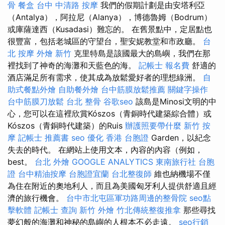
骨
餐盒
台中 中清路 按摩
我們的假期計劃是由安塔利亞
（Antalya），阿拉尼（Alanya），博德魯姆（Bodrum）
或庫薩達西（Kusadasi）難忘的。 在舊景點中，定居點也
很豐富，包括老城區的守望台，聖安妮教堂和市政廳。
台
北 按摩
外燴 新竹
克里特島是該國最大的島嶼，我們在那
裡找到了神奇的海灘和天藍色的海。
記帳士 報名費
舒適的
酒店滿足所有需求，使其成為放鬆愛好者的理想綠洲。
自
助式餐點外燴
自助餐外燴
台中筋膜放鬆推薦
關鍵字操作
台中筋膜刀放鬆
台北 整骨
谷歌seo
該島是Minosi文明的中
心，您可以在這裡欣賞Kószos（青銅時代建築綜合體）或
Kószos（青銅時代建築）的Ruis
辦護照要帶什麼
新竹 按
摩
記帳士 推薦書
seo 優化
香港 台胞證
Garden，以紀念
失去的時代。 在網站上使用文本，內容的內容（例如，
best。
台北 外燴
GOOGLE ANALYTICS
東南旅行社 台胞
證
台中精油按摩
台胞證宜蘭
台北整復師
維也納機場不僅
為住在附近的奧地利人，而且為美國匈牙利人提供舒適且經
濟的旅行機會。
台中市北屯區軍功路周邊的整骨院
seo點
擊軟體
記帳士 查詢
新竹 外燴
竹北傳統整復推拿
那些尋找
夢幻般的海灘和神秘的島嶼的人根本不必走遠。
seo行銷