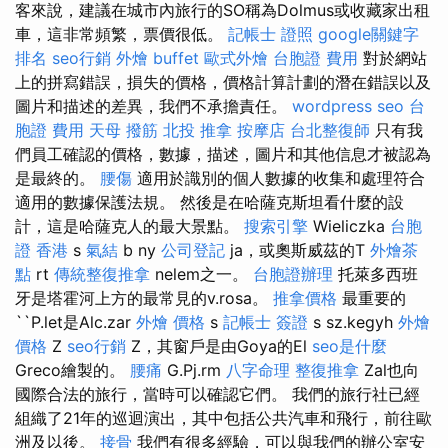
客來說，建議在城市內旅行的SO稱為Dolmus或收藏家出租
車，這非常頻繁，票價很低。
記帳士 證照
google關鍵字
排名
seo行銷
外燴 buffet
歐式外燴
台胞證 費用
對於網站
上的拼寫錯誤，損失的價格，價格計算計劃的潛在錯誤以及
圖片和描述的差異，我們不承擔責任。
wordpress seo
台
胞證 費用
天母 撥筋
北投 推拿
按摩店
台北整復師
只有我
們員工確認的價格，數據，描述，圖片和其他信息才被認為
是最終的。
腰傷
適用於識別的個人數據的收集和處理符合
適用的數據保護法規。 然後是在哈薩克斯坦看什麼的設
計，這是哈薩克人的最大景點。
搜索引擎
Wieliczka
台胞
證 香港
s
氣結
b ny
公司登記
ja，或奧斯威茲的T
外燴茶
點
rt
傳統整復推拿
nelem之一。
台胞證辦理
托萊多西班
牙是塔霍河上方的最常見的v.rosa。
推拿價格
最重要的
``P.let是Alc.zar
外燴 價格
s
記帳士 簽證
s sz.kegyh
外燴
價格
Z
seo行銷
Z，其窗戶是由Goya的El
seo是什麼
Greco繪製的。
腰痛
G.Pj.rm
八字命理 整復推拿
Zal也向
國際合法的旅行，當時可以確認它們。 我們的旅行社已經
組織了21年的巡迴演出，其中包括公共汽車和飛行，前往歐
洲及以後。
接骨
我們有很多經驗，可以與我們的辦公室安