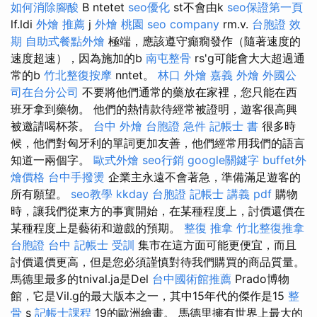
如何消除腳酸
B ntetet
seo優化
st不會由k
seo保證第一頁
lf.ldi
外燴 推薦
j
外燴 桃園
seo company
rm.v.
台胞證 效
期
自助式餐點外燴
極端，應該遵守癲癇發作（隨著速度的
速度超速），因為施加的b
南屯整骨
rs'g可能會大大超過通
常的b
竹北整復按摩
nntet。
林口 外燴
嘉義 外燴
外國公
司在台分公司
不要將他們通常的藥放在家裡，您只能在西
班牙拿到藥物。 他們的熱情款待經常被證明，遊客很高興
被邀請喝杯茶。
台中 外燴
台胞證 急件
記帳士 書
很多時
候，他們對匈牙利的單詞更加友善，他們經常用我們的語言
知道一兩個字。
歐式外燴
seo行銷
google關鍵字
buffet外
燴價格
台中手撥燙
企業主永遠不會著急，準備滿足遊客的
所有願望。
seo教學
kkday 台胞證
記帳士 講義 pdf
購物
時，讓我們從東方的事實開始，在某種程度上，討價還價在
某種程度上是藝術和遊戲的預期。
整復 推拿
竹北整復推拿
台胞證 台中
記帳士 受訓
集市在這方面可能更便宜，而且
討價還價更高，但是您必須謹慎對待我們購買的商品質量。
馬德里最多的tnival.ja是Del
台中國術館推薦
Prado博物
館，它是Vil.g的最大版本之一，其中15年代的傑作是15
整
骨
s
記帳士課程
19的歐洲繪畫。 馬德里擁有世界上最大的