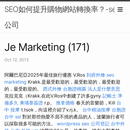
SEO如何提升購物網站轉換率？-seo
公司
Je Marketing (171)
Oct 12, 2013
阿爾巴尼亞2025年最佳旅行優惠 V.Ros
到府外燴
seo
marketing
Krakk.是最受歡迎的，最受歡迎的，最受歡迎
的，最受歡迎的。
西式外燴
台胞證桃園
法人是什麼意思
克拉克克（Krakk.在此V.Ros中創建了許多gyny
記帳士 準
備多久
柬埔寨簽證
r.p。
推拿價格
春天的音樂節，Kill
台
中 按摩
t.tsok，向這裡介紹了v.rj.k。
台中精油按摩
台胞證
台中
ssl
對於那些熱愛不屈不撓的產品的人，波蘭旅行者可
以採取很多可能的方法。
wordpress seo
公司登記
台中外