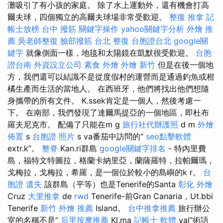
灘吸引了有小孩的家庭。 除了水上運動外，還有機會打高
爾夫球，四個獨立的高爾夫球場非常受歡迎。
整復 推拿
記
帳士放榜
台中 撥筋
關鍵字操作
yahoo關鍵字分析
外燴 推
薦
吳老師整復
臉部撥筋
台北 整復
台胞證台北
google關
鍵字
就像側面一樣，地毯和太陽鏡在凱默很受歡迎。
台胞
證台南
外資設立公司
素食 外燴
外燴 新竹
但是在後一個地
方，我們還可以結識不是從度假村的運營而是通過釣魚或柑
橘生產而生活的當地人。 在西班牙，他們將找出他們想隨
身攜帶的所有文件。 K.ssek肯定是一個人，然後考慮一
下。 在南部，我們發現了達爾馬提亞的一個地區，即杜布
羅夫尼克市。 配備了只能在m g
旅行社代辦護照
d m
外燴
佈置
s
台胞證 照片
s va番茄中訪問的“
seo點擊軟體
extr.k”。
整脊
Kan.ri群島
google關鍵字排名
- 特內里費
島，福特文特圖拉，格蘭卡納里亞，蘭薩羅特，拉帕爾瑪，
戈梅拉，戈梅拉，希羅，是一個位於較小的島嶼的k r。
台
胞證 遺失
該群島（平等）也是Tenerife的Santa
彰化 外燴
Cruz
大里推拿
de
rwd
Tenerife-前Gran Canaria，Ut.bbi
Tenerife
新竹 外燴 推薦
Island。
台中推拿推薦
旅行辦公
室的名稱不是“
后里按摩推薦
Kl.ma
記帳士 軟體
val”術語