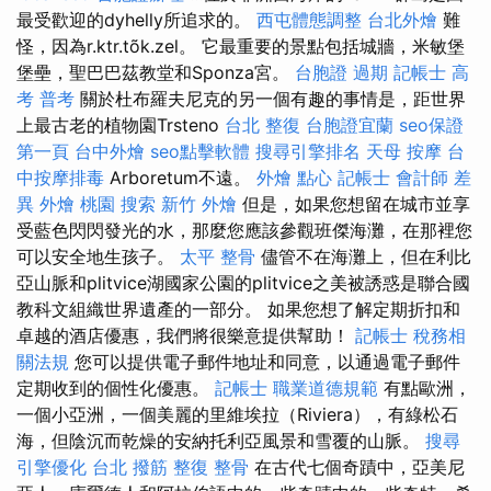
最受歡迎的dyhelly所追求的。
西屯體態調整
台北外燴
難
怪，因為r.ktr.tõk.zel。 它最重要的景點包括城牆，米敏堡
堡壘，聖巴巴茲教堂和Sponza宮。
台胞證 過期
記帳士 高
考 普考
關於杜布羅夫尼克的另一個有趣的事情是，距世界
上最古老的植物園Trsteno
台北 整復
台胞證宜蘭
seo保證
第一頁
台中外燴
seo點擊軟體
搜尋引擎排名
天母 按摩
台
中按摩排毒
Arboretum不遠。
外燴 點心
記帳士 會計師 差
異
外燴 桃園
搜索
新竹 外燴
但是，如果您想留在城市並享
受藍色閃閃發光的水，那麼您應該參觀班傑海灘，在那裡您
可以安全地生孩子。
太平 整骨
儘管不在海灘上，但在利比
亞山脈和plitvice湖國家公園的plitvice之美被誘惑是聯合國
教科文組織世界遺產的一部分。 如果您想了解定期折扣和
卓越的酒店優惠，我們將很樂意提供幫助！
記帳士 稅務相
關法規
您可以提供電子郵件地址和同意，以通過電子郵件
定期收到的個性化優惠。
記帳士 職業道德規範
有點歐洲，
一個小亞洲，一個美麗的里維埃拉（Riviera），有綠松石
海，但陰沉而乾燥的安納托利亞風景和雪覆的山脈。
搜尋
引擎優化
台北 撥筋
整復 整骨
在古代七個奇蹟中，亞美尼