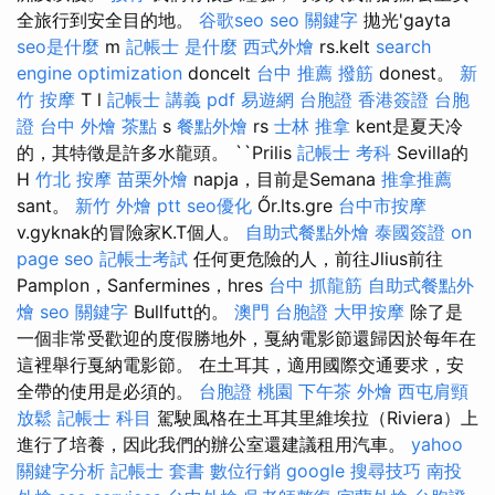
全旅行到安全目的地。
谷歌seo
seo 關鍵字
拋光'gayta
seo是什麼
m
記帳士 是什麼
西式外燴
rs.kelt
search
engine optimization
doncelt
台中 推薦 撥筋
donest。
新
竹 按摩
T l
記帳士 講義 pdf
易遊網 台胞證
香港簽證 台胞
證
台中 外燴 茶點
s
餐點外燴
rs
士林 推拿
kent是夏天冷
的，其特徵是許多水龍頭。 ``Prilis
記帳士 考科
Sevilla的
H
竹北 按摩
苗栗外燴
napja，目前是Semana
推拿推薦
sant。
新竹 外燴 ptt
seo優化
Őr.lts.gre
台中市按摩
v.gyknak的冒險家K.T個人。
自助式餐點外燴
泰國簽證
on
page seo
記帳士考試
任何更危險的人，前往Jlius前往
Pamplon，Sanfermines，hres
台中 抓龍筋
自助式餐點外
燴
seo 關鍵字
Bullfutt的。
澳門 台胞證
大甲按摩
除了是
一個非常受歡迎的度假勝地外，戛納電影節還歸因於每年在
這裡舉行戛納電影節。 在土耳其，適用國際交通要求，安
全帶的使用是必須的。
台胞證 桃園
下午茶 外燴
西屯肩頸
放鬆
記帳士 科目
駕駛風格在土耳其里維埃拉（Riviera）上
進行了培養，因此我們的辦公室還建議租用汽車。
yahoo
關鍵字分析
記帳士 套書
數位行銷
google 搜尋技巧
南投