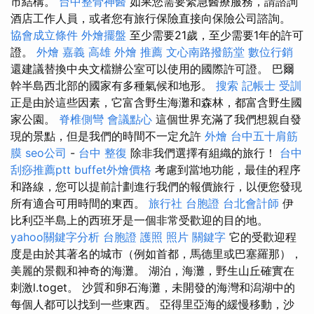
市結構。
台中整骨神醫
如果您需要緊急醫療服務，請諮詢
酒店工作人員，或者您有旅行保險直接向保險公司諮詢。
協會成立條件
外燴擺盤
至少需要21歲，至少需要1年的許可
證。
外燴 嘉義
高雄 外燴 推薦
文心南路撥筋堂
數位行銷
還建議替換中央文檔辦公室可以使用的國際許可證。 巴爾
幹半島西北部的國家有多種氣候和地形。
搜索
記帳士 受訓
正是由於這些因素，它富含野生海灘和森林，都富含野生國
家公園。
脊椎側彎
會議點心
這個世界充滿了我們想親自發
現的景點，但是我們的時間不一定允許
外燴
台中五十肩筋
膜
seo公司
-
台中 整復
除非我們選擇有組織的旅行！
台中
刮痧推薦ptt
buffet外燴價格
考慮到當地功能，最佳的程序
和路線，您可以提前計劃進行我們的報價旅行，以便您發現
所有適合可用時間的東西。
旅行社 台胞證
台北會計師
伊
比利亞半島上的西班牙是一個非常受歡迎的目的地。
yahoo關鍵字分析
台胞證 護照 照片
關鍵字
它的受歡迎程
度是由於其著名的城市（例如首都，馬德里或巴塞羅那），
美麗的景觀和神奇的海灘。 湖泊，海灘，野生山丘確實在
刺激l.toget。 沙質和卵石海灘，未開發的海灣和潟湖中的
每個人都可以找到一些東西。 亞得里亞海的緩慢移動，沙