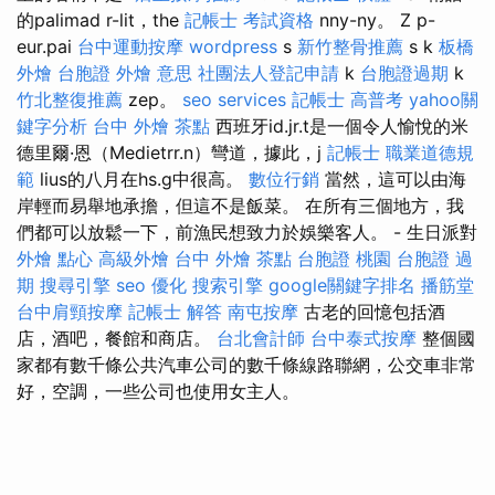
的palimad r-lit，the
記帳士 考試資格
nny-ny。 Z p-
eur.pai
台中運動按摩
wordpress
s
新竹整骨推薦
s k
板橋
外燴
台胞證
外燴 意思
社團法人登記申請
k
台胞證過期
k
竹北整復推薦
zep。
seo services
記帳士 高普考
yahoo關
鍵字分析
台中 外燴 茶點
西班牙id.jr.t是一個令人愉悅的米
德里爾·恩（Medietrr.n）彎道，據此，j
記帳士 職業道德規
範
lius的八月在hs.g中很高。
數位行銷
當然，這可以由海
岸輕而易舉地承擔，但這不是飯菜。 在所有三個地方，我
們都可以放鬆一下，前漁民想致力於娛樂客人。 - 生日派對
外燴 點心
高級外燴
台中 外燴 茶點
台胞證 桃園
台胞證 過
期
搜尋引擎
seo 優化
搜索引擎
google關鍵字排名
播筋堂
台中肩頸按摩
記帳士 解答
南屯按摩
古老的回憶包括酒
店，酒吧，餐館和商店。
台北會計師
台中泰式按摩
整個國
家都有數千條公共汽車公司的數千條線路聯網，公交車非常
好，空調，一些公司也使用女主人。