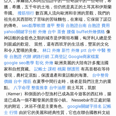
亞人，庫爾德人和阿拉伯語中的一些奇蹟中的一些奇特，希
臘，希臘，五千年的土地，但仍然是真正的土耳其和伊斯蘭
帝國。
撥筋領行
數百萬人流向歐洲和非洲的景觀，我們的
祖先在其西部吃了苦味的苦味麵包，在東端，它保留了諾亞
的傳奇。
seo點擊軟體
逢甲 整骨
台胞證台南
台胞證 費用
yahoo關鍵字分析
外燴 台中
茶會
腰傷
buffet外燴價格
像
神話般的金藍色之類的城市是伊斯坦布爾，匈牙利人總是受
到親戚的歡迎。 當然，還有西班牙的生活感，豐富的文化
和令人驚嘆的美食。
林口 外燴
新竹 外燴 ptt
台中 中醫 整
骨
台胞證 代辦
網路行銷
工商登記
Google商家檔案
google seo教學
彰化 外燴
歐洲美麗的大陸有許多魔法國
家和自然寶藏。
記帳士 課程 桃園
辦護照
有高首都在等待
發現，農村定居點，保護遺產和童話般的海灘。
台中整骨
價錢
台中 撥筋
在夏季中間行走時，後者是我們注意力的重
點。
八字命理 整復推拿
台中油壓
前土耳其，凱默
（Kemer）和側面的小型漁村已成為當今遊客的西紅柿，腸
道已成為一個不斷發展的度假小鎮。 Nessebár市正處於陽
光的附近，沐浴不僅是主要角色。
google關鍵字排名
記帳
士 行情
由於它的美麗和經典性質，它也在聯合國教科文組