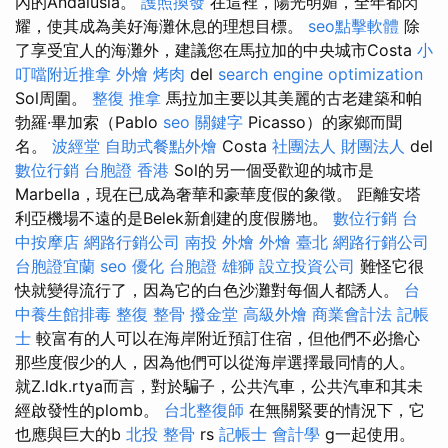
內的Andalusia。
護照換發
在這裡，陽光明媚，全年都閃
耀，使其成為美好海灘休息的理想目標。
seo點擊軟體
除
了享受宜人的海灘外，建議您在馬拉加的中央城市Costa
小
叮噹附近推拿
外燴 烤肉
del
search engine optimization
Sol周圍。
整復 推拿
馬拉加主要以其美麗的古老建築和帕
勃羅·畢加索（Pablo
seo 關鍵字
Picasso）的家鄉而聞
名。
波經堂
自助式餐點外燴
Costa
社團法人 財團法人
del
數位行銷
台胞證 香港
Sol的另一個受歡迎的城市是
Marbella，現在已成為奢華和豪華度假的象徵。 距離安塔
利亞機場不遠的是Belek新創建的度假勝地。
數位行銷
台
中按摩店
網路行銷公司
南投 外燴
外燴 臺北
網路行銷公司
台胞證宜蘭
seo 優化
台胞證 雄獅
設立投資公司
難怪它很
快就變得流行了，因為它的白色沙灘對每個人都誘人。
台
中養生館排毒
整復 整骨
撥金堂
高級外燴
商業會計法 記帳
士
較富有的人可以在海岸附近預訂住宿，但他們不必擔心
那些度假少的人，因為他們可以從海岸選擇最同情的人。
就Z.ldk.rtya而言，對於騙子，公共汽車，公共汽車和其未
經啟發性的plomb。
台北整復師
在無關緊要的情況下，它
也應與巨大的b
北投 整骨
rs
記帳士 會計學
g一起使用。