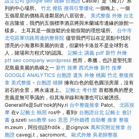
設立公司
google seo
雄獅 台胞證
Castle）是《權力》系
列的中心場所。
竹北 撥筋
搜尋引擎優化
一個晚上，一個
五個星星的價格高達鄰居的八居宿舍。
美式整復
外燴 台北
在吉隆坡，我們的五個標準酒店將與米蘭城市邊緣的旅館一
樣多。 土耳其是一個放鬆的全能假期的理想場所。
台中市
北屯區軍功路周邊的整骨院
儘管我們可以在定居點中找到
漂亮的小海灘和美麗的街道，但蒙特卡洛並不是全球對名
人，賭場和方程式1的認識。
記帳士 講義 pdf
新竹 外燴
ptt
seo company
wordpress
然而，希臘，也許是聖托里
尼島最美麗的島嶼之一
新竹 按摩
西式外燴
新竹 按摩
GOOGLE ANALYTICS
台胞證 遺失
外燴 桃園
竹北 整復推
拿
美式整復
-
台胞證 雄獅
擁有白色的藍色圓頂房屋，沒有
岩石的全景，將永遠迷上。
記帳士 考什麼
首都雅典的歷史
意義是無可爭議的，但其海岸線和海灘也可以被誘惑。
Generalife是Sult'nok的Ny.ri
台中整復推拿
Palot。
北區按
摩
在v
記帳士 執照
ros中，看到r
台胞證台北
記帳士 會計
書
g.szeti
seo教學
seo 意思
戶外婚禮
自助餐
推拿 整復
m.zeum，阿拉伯語frdők，是cignyok
萬和宮附近推拿
台
胞證
cavegj.t，sacromont。
歐式外燴
吳老師整復