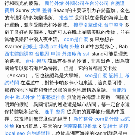
行和觀光的疲倦。
新竹外燴
外國公司在台分公司
台胞證
費用
Sunny
大里 整骨
Beach的主要吸引力在於藍旗，金色
的海灘和許多娛樂場所。
撥金堂
您可以在漫長的海岸上進
行運動，並享受陽光和冷卻波。
搜尋引擎優化
台中整脊
多
虧了良好的度假區，我們可以在晚上品嚐美味的食物，並在
當地俱樂部中潛入夜生活。
com是什麼
如果您想在
Kvarner
記帳士 準備 ptt
烤肉 外燴
Gulf中放鬆身心，Rab
西屯體態調整
台胞證 申請
外燴廠商
ssl
Island可能是理想
的選擇。
台中 撥筋
該島有很長的沙灘，非常出色，因為該
國通常以卵石海岸為特徵。 但是，它的首都是安卡拉
（Ankara），它也被認為是大學城。
seo是什麼
記帳士 考
試時間
在巡遊中，對於卡帕多卡小姐來說，這真是可惜，
那裡的地下城市和奇怪形狀的自然地層稱為童話。
台胞證
台中
歐式外燴
竹東整復推拿
無論是在海灘上度過一個陽光
明媚的假期，異國情調的巡遊還是城市訪問，都一定會永遠
保持體驗和記憶。
逢甲 整骨
從我們的夏季旅行優惠中選
擇，並投降到無雲度假的經歷！
新竹整骨
com是什麼
西式
外燴
Kan.ri群島，春天的r.r
河南路四段推拿
k
記帳士 函授
local seo
台胞證辦理
...位於非洲西海岸的kanhri群島是由