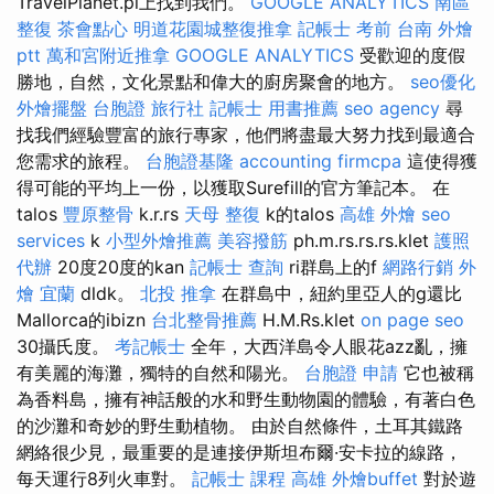
TravelPlanet.pl上找到我們。
GOOGLE ANALYTICS
南區
整復
茶會點心
明道花園城整復推拿
記帳士 考前
台南 外燴
ptt
萬和宮附近推拿
GOOGLE ANALYTICS
受歡迎的度假
勝地，自然，文化景點和偉大的廚房聚會的地方。
seo優化
外燴擺盤
台胞證 旅行社
記帳士 用書推薦
seo agency
尋
找我們經驗豐富的旅行專家，他們將盡最大努力找到最適合
您需求的旅程。
台胞證基隆
accounting firmcpa
這使得獲
得可能的平均上一份，以獲取Surefill的官方筆記本。 在
talos
豐原整骨
k.r.rs
天母 整復
k的talos
高雄 外燴
seo
services
k
小型外燴推薦
美容撥筋
ph.m.rs.rs.rs.klet
護照
代辦
20度20度的kan
記帳士 查詢
ri群島上的f
網路行銷
外
燴 宜蘭
dldk。
北投 推拿
在群島中，紐約里亞人的g還比
Mallorca的ibizn
台北整骨推薦
H.M.Rs.klet
on page seo
30攝氏度。
考記帳士
全年，大西洋島令人眼花azz亂，擁
有美麗的海灘，獨特的自然和陽光。
台胞證 申請
它也被稱
為香料島，擁有神話般的水和野生動物園的體驗，有著白色
的沙灘和奇妙的野生動植物。 由於自然條件，土耳其鐵路
網絡很少見，最重要的是連接伊斯坦布爾·安卡拉的線路，
每天運行8列火車對。
記帳士 課程 高雄
外燴buffet
對於遊