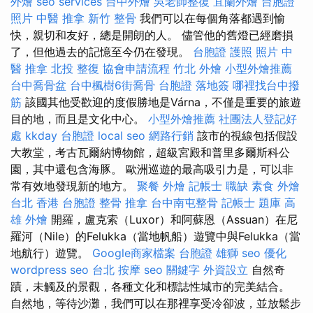
外燴
seo services
台中外燴
吳老師整復
宜蘭外燴
台胞證
照片
中醫 推拿
新竹 整骨
我們可以在每個角落都遇到愉
快，親切和友好，總是開朗的人。 儘管他的舊燈已經磨損
了，但他過去的記憶至今仍在發現。
台胞證 護照 照片
中
醫 推拿
北投 整復
協會申請流程
竹北 外燴
小型外燴推薦
台中喬骨盆
台中楓樹6街喬骨
台胞證 落地簽
哪裡找台中撥
筋
該國其他受歡迎的度假勝地是Várna，不僅是重要的旅遊
目的地，而且是文化中心。
小型外燴推薦
社團法人登記好
處
kkday 台胞證
local seo
網路行銷
該市的視線包括假設
大教堂，考古瓦爾納博物館，超級宮殿和普里多爾斯科公
園，其中還包含海豚。 歐洲巡遊的最高吸引力是，可以非
常有效地發現新的地方。
聚餐 外燴
記帳士 職缺
素食 外燴
台北
香港 台胞證
整骨 推拿
台中南屯整骨
記帳士 題庫
高
雄 外燴
開羅，盧克索（Luxor）和阿蘇恩（Assuan）在尼
羅河（Nile）的Felukka（當地帆船）遊覽中與Felukka（當
地航行）遊覽。
Google商家檔案
台胞證 雄獅
seo 優化
wordpress seo
台北 按摩
seo 關鍵字
外資設立
自然奇
蹟，未觸及的景觀，各種文化和標誌性城市的完美結合。
自然地，等待沙灘，我們可以在那裡享受冷卻波，並放鬆步