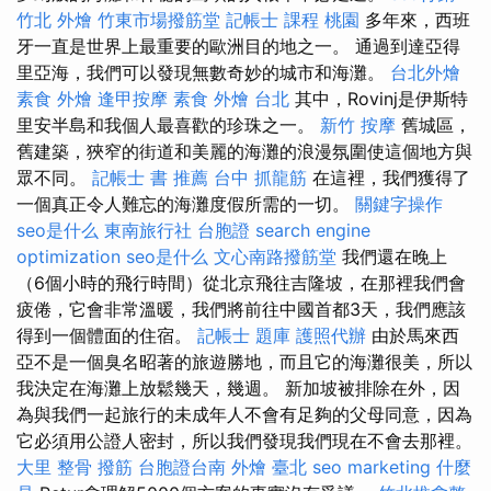
竹北 外燴
竹東市場撥筋堂
記帳士 課程 桃園
多年來，西班
牙一直是世界上最重要的歐洲目的地之一。 通過到達亞得
里亞海，我們可以發現無數奇妙的城市和海灘。
台北外燴
素食 外燴
逢甲按摩
素食 外燴 台北
其中，Rovinj是伊斯特
里安半島和我個人最喜歡的珍珠之一。
新竹 按摩
舊城區，
舊建築，狹窄的街道和美麗的海灘的浪漫氛圍使這個地方與
眾不同。
記帳士 書 推薦
台中 抓龍筋
在這裡，我們獲得了
一個真正令人難忘的海灘度假所需的一切。
關鍵字操作
seo是什么
東南旅行社 台胞證
search engine
optimization
seo是什么
文心南路撥筋堂
我們還在晚上
（6個小時的飛行時間）從北京飛往吉隆坡，在那裡我們會
疲倦，它會非常溫暖，我們將前往中國首都3天，我們應該
得到一個體面的住宿。
記帳士 題庫
護照代辦
由於馬來西
亞不是一個臭名昭著的旅遊勝地，而且它的海灘很美，所以
我決定在海灘上放鬆幾天，幾週。 新加坡被排除在外，因
為與我們一起旅行的未成年人不會有足夠的父母同意，因為
它必須用公證人密封，所以我們發現我們現在不會去那裡。
大里 整骨
撥筋
台胞證台南
外燴 臺北
seo marketing
什麼