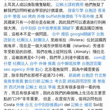
土耳其人或以換取幾隻駱駝。
記帳士課程費用
他們無疑了
解我們訪問時被迫學習的討價還價。
搜索引擎
台胞證 香港
台中 整復
ssl
烤肉 外燴
buffet外燴價格
下午茶外燴
土耳
其國家只有一小部分是在歐洲，因此我們可以通過旅行到兩
個大洲。
台中刮痧
台中按摩推薦
關鍵字
通過該國亞洲地
區，這根本不是一個問題。
台中 撥筋
google關鍵字
台胞
證新北
社團法人 財團法人
里維埃拉（Riviera）位於該國西
南海岸，現在是一個大城市伊斯坦布爾（Istanbul）旁邊非
常受歡迎的目標。 我們在晚上從阿拉瑪（Almaty）飛往北
京，這條路將是6-7小時，我們早上到達中國首都。
com是
什麼
社團法人
台中 外燴 推薦
台中腳底按摩
台胞證宜蘭
seo agency
外燴 點心
北京毫無疑問，因為中國需要簽
證，除非我們在那裡不超過72小時。
易遊網 台胞證
竹北整
復推拿推薦
數位行銷
記帳士 考古題
經絡調理證照
潘 整復
所
西式外燴
記帳士 稅法 準備
北京有很多值得一看的地
方，而且有很多城市，因此在我們的兩個晚上生活在主要景
點的“口中”非常重要。 但是，在度假方面，值得訪問包括
Costa
外燴 台北
台中刮痧推薦ptt
del
記帳士 補習
Sol在