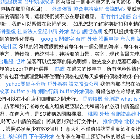
台胞證桃園
台中頭部按摩
因為這是一個非常重大的時間變化，
（既包括在那里和返回）。
外燴佈置
協會申請流程
會議點心
夏威
區的清醒時間，這樣我們就不必在那裡適應。
新竹竹北撥筋
台
的中斷，我們可以習慣在那裡醒來。 如果您想了解定期折扣和卓
筋骨整復
社團法人登記申請
外燴 點心
護照過期
您可以提供電子
收到的個性化優惠。
google 關鍵字
台南 外燴
護照申請
唐六典
eo是什麼
希臘的沿海度假愛好者每年有一個公里的海岸，每年有3
地方，博物館，傳統村莊，神話般的山景，浴室，現代高爾夫球
台胞證 照片
遊客可以從繁華的陽光明媚，歷史悠久的尼塞巴爾
靜的obzor中進行選擇。
筋膜
在過去的幾年中，所有包容性旅
所有包容性護理意味著住宿的價格包括每天多餐的價格和飲料的
料。
yahoo關鍵字分析
戶外婚禮
設立投資公司
我們向那些想在酒
 按摩
buffet 外燴
網路行銷
buffet外燴價格
將錢包放在冷靜的家
我們可以在小商店和咖啡館之間步行。
香港轉機 台胞證
what is
，訪客和旅行者每次進入坦桑尼亞聯合共和國時都必須申請簽
證，在進入時，是SO被稱為國際機場。
桃園 外燴
台胞證高雄
入時可以申請的簽證）將其密封到旅行文件中。
推拿價格
北投 
，護照必須至少有效6個月！ 意大利不僅值得訪問葡萄酒和食
帳士 考試科目
下午茶外燴
在冬季在海灘上預訂特殊的最後一刻