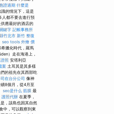
胞證過期
什麼是
知識的情況下，這是
多人都不要去進行預
級供應最好的酒店的
e關鍵字
記帳事務所
竹縣竹北市
新竹 整復
。
seo tools
外燴 價
和希臘化時代，羅馬
den）走在海港上，
 證照
安塔利亞
家檔案
土耳其是其多樣
我們的祖先在其西部吃
公司在台分公司
像神
續8個月，從4月至
。
seo是什么
筋膜
最
痛
護照代辦
在夏季，
是，該島也因其自然
食中，可以觀察到東