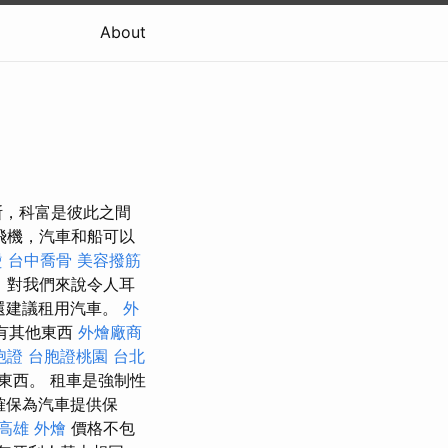
About
斯，科富是彼此之間
飛機，汽車和船可以
燙
台中喬骨
美容撥筋
，對我們來說令人耳
室還建議租用汽車。
外
有其他東西
外燴廠商
胞證
台胞證桃園
台北
東西。 租車是強制性
確保為汽車提供保
高雄 外燴
價格不包