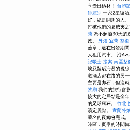
享受田納林！
台胞證
師差別
一家2星級酒
好，總是開朗的人。
打破他們的夏威夷
蘭
為不超過30天的
效。
外燴 宜蘭
整復
蓋章，這在出發期
人租用汽車。 沿Av
記帳士 接案
南區整
埃及豔后海灘的視
道酒店都在路的另一
主要是卵石，但這就
效期
我們的旅行會影
較大的定居點是全
的足球瘋狂。
竹北 
濱定居點。
宜蘭外
著名的夜總會完成
時區，夏季的時間轉移