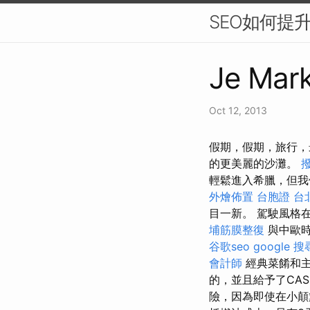
SEO如何提
Je Mark
Oct 12, 2013
假期，假期，旅行，
的更美麗的沙灘。
輕鬆進入希臘，但我
外燴佈置
台胞證 台
目一新。 駕駛風格
埔筋膜整復
與中歐時
谷歌seo
google 
會計師
經典菜餚和
的，並且給予了CA
險，因為即使在小顛