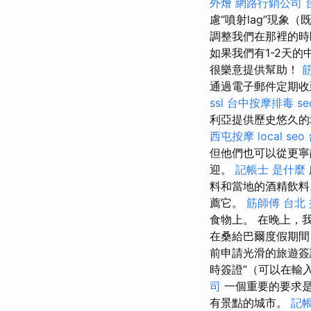
外燴
網路行銷公司
慮“噴射lag”現象
調整我們在那裡的時
如果我們有1-2天
很樂意提供幫助！
通過電子郵件定期
ssl
台中按摩排毒
s
利亞提供歷史悠久的
西屯按摩
local seo
但他們也可以從更寧
迎。
記帳士 是什麼
料和當地的酒精飲
薦它。
筋師傅
台北
食物上。 在晚上，
在桑給巴爾度假期間
前申請光滑的旅遊簽
時簽證”（可以在輸
司
一個重要的要求是
有景點的城市。
記