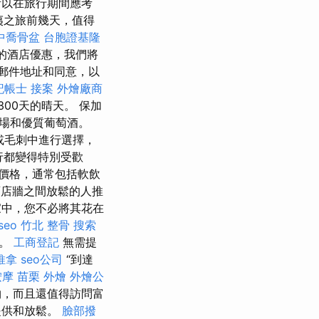
所以在旅行期間應考
夷之旅前幾天，值得
中喬骨盆
台胞證基隆
越的酒店優惠，我們將
郵件地址和同意，以
記帳士 接案
外燴廠商
00天的晴天。 保加
場和優質葡萄酒。
或毛刺中進行選擇，
行都變得特別受歡
價格，通常包括軟飲
店牆之間放鬆的人推
中，您不必將其花在
 seo
竹北 整骨
搜索
證。
工商登記
無需提
推拿
seo公司
“到達
按摩
苗栗 外燴
外燴公
物，而且還值得訪問富
提供和放鬆。
臉部撥