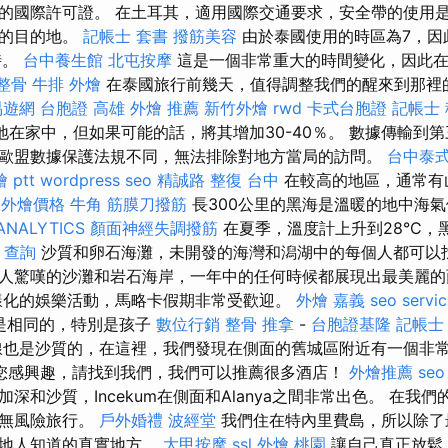
的國際許可證。 在土耳其，適用國際交通要求，安全帶的使用是
全的目的地。
記帳士 套書
撥筋美容
由於泰國使用的時區為7，因
時。
台中養生館
北屯按摩
這是一個非常重大的時間變化，因此在
整骨
牛排 外燴
在泰國旅行前幾天，值得調整我們的醒來到那裡
易遊網 台胞證
高雄 外燴 推薦
新竹外燴
rwd
卡式台胞證
記帳士
在家中，但如果可能的話，將其增加30-40％。 數據傳輸到
歐盟數據保護法規不同，無法排除對地方當局的訪問。
台中泰
 ptt
wordpress seo
精誠路 整復 台中
在較高的地區，通常有
et外燴價格
牛角 筋膜刀撥筋
長300公里的黑海是溫暖的地中海
ANALYTICS
顏面神經失調撥筋
在夏季，溫度計上升到28°C，
 查詢
沙質和卵石海灘，未開發的海灣和潟湖中的每個人都可以找
人驚嘆的沙灘和岩石海岸，一年中的任何時候都展現出最美麗
樣化的娛樂活動，馬略卡假期非常受歡迎。
外燴 嘉義
seo servi
岸是相同的，特別是孩子
數位行銷
整骨 推拿
-
台胞證基隆
記帳士
也是沙質的，在這裡，我們發現在側面的舊城區附近有一個非
您感興趣，請找到我們，我們可以推薦很多酒店！
外燴推薦
se
深和沙質，Incekum在側面和Alanya之間非常出色。 在我
的無風險旅行。
戶外婚禮
波經堂
我們住在特內里費島，所以除了
當地人知道的真實地方。
大甲按摩
ssl
外燴 桃園
讓自己真正放鬆