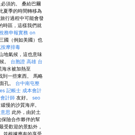
必須的。 桑給巴爾
此夏季的時間轉移為
旅行過程中可能會發
的時區，這樣我們就
 稅務申報實務
on
第三國（例如美國）也
式按摩排毒
山地氣候，這也意味
氣候。
台胞證 高雄
台
黑海水被加熱至
到一些東西。 馬略
的面孔。
台中南屯整
ces
記帳士 成本會計
 會計師
友好。
seo
常緩慢的沙質海岸。
o 意思
此外，由於土
們的保險合作夥伴的幫
最受歡迎的景點外，
，並根據應有的享受