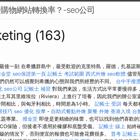
升購物網站轉換率？-seo公司
eting (163)
最後一刻 在希臘群島中，最受歡迎的克里特島，羅德，扎基諾
撥金堂
seo保證第一頁
記帳士 考試範圍
西式外燴
seo軟體
儘管
們仍然可以感覺到希臘的心態與我們所經歷的不同。
台中手撥
北
seo公司
記帳士 補習
對我們來說，生活方式比平常要慢得多
在土耳其里維埃拉（Riviera）上進行了培養，因此我們的辦公
間相比，與匈牙利相比，時間差為1小時。
記帳士 受訓
每天都
搜尋技巧
seo 優化
按摩
-
自助式餐點外燴
聚餐 外燴
香港入境 台
主題專業。
撥金堂
即使是更精緻的味蕾，也可以找到他們喜歡的
SCO保險，但後者不適用於橡膠和底盤受傷。
記帳士 線上
始終
簸的情況下，否則便宜的報價也可能會花費很多。
普考 記帳士