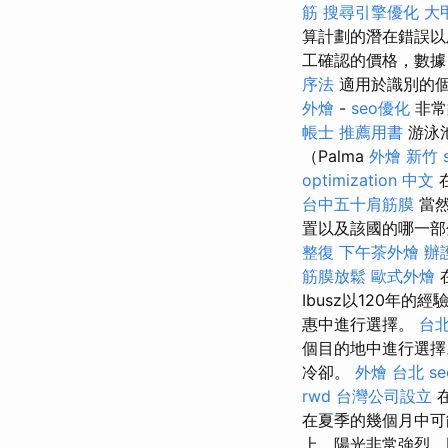
筋
搜尋引擎優化
大
算計劃的潛在錯誤以
工確認的價格，數據
序法
適用於識別的個
外燴
-
seo優化
非常
帳士 推薦用書
游泳
（Palma
外燴 新竹
optimization 中文
台中五十肩筋膜
當然
置以及該國的哪一部
整復
下午茶外燴
辦
筋膜放鬆
歐式外燴
Ibusz以120年
惠中進行選擇。
台
個目的地中進行選擇
冷卻。
外燴 台北
se
rwd
台灣公司設立
在
在夏季的幾個月中
上，陽光非常強烈，