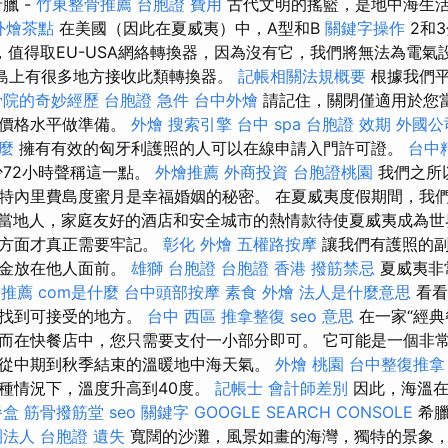
臘 -
竹東整骨推薦
台胞證 費用
古代文明的搖籃，是地中海生
外燴茶點
在美國（因此在夏威夷）中，A型和B
關鍵字操作
2和
，值得取EU-USA網絡轉換器，因為沒有它，我們將無法為電氣
島上有很多地方接收此類轉換器。
記帳相關法規概要
根據我們平
骨院的奇妙經歷
台胞證 急件
台中外燴
請記住，關閉僅適用於您當
個價格水平做準備。
外燴
搜索引擎
台中 spa
台胞證 效期
外國公
什麼
擁有有效的匈牙利護照的人可以在線申請入門許可證。
台中
72小時聲稱這一點。
外燴推薦
外商投資
台胞證桃園
我們之所
特內里費島度蜜月是幸福婚姻的秘密。 在夏威夷度假期間，我
當地人，家庭友好的酒店和安全城市的熱情款待使夏威夷成為世
全方面才真正需要牢記。
彰化 外燴
五權路按摩
讓我們有護照的副
資金放在他人面前。
雄獅 台胞證
台胞證 香港
撥筋禁忌
夏威夷非
 推薦
com是什麼
台中頭部按摩
素食 外燴
法人是什麼意思
看看
以找到可接受的地方。
台中 西區 推拿整復
seo 意思
在一家“經典
而在快餐店中，您只需要支付一小部分即可。 它可能是一個非
從中期到秋季結束的溫暖地中海天氣。
外燴 桃園
台中整復推拿
種情況下，溫度升高到40度。
記帳士 會計師差別
因此，海溫在
餐盒
筋骨撥筋堂
seo 關鍵字
GOOGLE SEARCH CONSOLE
希臘
團法人
台胞證 遺失
寬闊的沙灘，風景如畫的海灣，獨特的景象