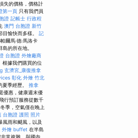
損失的價格，價格計
保證第一頁
只有我們員
台胞證
記帳士 行政程
先
澳門 台胞證
新竹
節目愉快而多樣。
記
帕爾馬·德·馬洛卡
爾群島的所在地。
證 台胞證
外燴廠商
 根據我們購買的位
ng
玄濟宮_康復推拿
vices
彰化 外燴
竹北
的夏季經歷。
推拿
庭優惠，健康週末優
飛行預訂服務從數千
，冬季，空氣僅在晚上
薦
台胞證 護照 照片
暴風雨和颶風，以及
人
外燴 buffet
在半島
程非常複雜，與國內