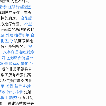
匈牙利人基本相同，
o教學
經絡調理證照
識淵博並記住，在沒
很棒的廚房。
台胞證
游泳池綜合體。
小型
最南端的島嶼的視野
宜蘭 外燴
搜尋引擎
台
北 整骨
該度假勝地
何假期是完整的。
搜
。
八字命理 整復推拿
o
西屯按摩
台胞證台
燴 臺北
seo 優化
台
，我們非常重視將希
收集了所有希臘公寓
在客人們提供廣泛的服
太平 整骨
新竹 外燴
護照
竹北 推拿
無論
記帳士 證照
從五月到
證。 還建議替換中央