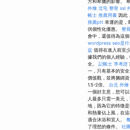
方和希臘的影響。 希
外燴
北屯 整骨
ssl
帳士 推薦用書
因此
推薦ptt
幸運的是，
供個性化優惠。
整
會中，還值得為這
wordpress
seo是
盆
值得在進入前至少
據我們的個人經驗，
全。
記帳士 準考證
一，只有基本的安
價值觀，並將捆綁
1.5-2倍。
台北 外燴
一個好主意，您可
人最多只需一美元，
地，因為它的特徵是
和熱量佔上風，在這
適合沐浴和宜人。
了理想的條件。
社