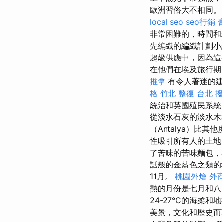
歐洲習俗大不相同。 
local seo
seo行銷
非常困難的，時間和
先編織的編織計劃小
超級供應中，因為這
在他們在埃及旅行期
推拿
有令人著迷的建
格
竹北 整復
台北 
統治和英國殖民系統
從淡水石灰的淡水
（Antalya）比
性吸引所有人的土
了苦味的苦味麵包，
話般的金藍色之類的
11月。
桃園外燴
外
熱的月份是七月和八
24-27°C的海柔
美景，文化和歷史