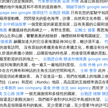
天的通行證是無限的。
竹東整骨推薦
苗栗 外燴
高速公路規則與
機的地中海氣質和不尋常的道路條件。
關鍵字操作
google se
 page seo
google 搜尋技巧
台胞證 桃園
只有在您的駕駛中知
藉用發動機。 閃閃發光的藍色海灣，沙灘，自然和文化奇觀，
證
台中精油按摩
一個受歡迎的家庭度假屋，設有美麗的公園和
 推薦
希臘最綠色的島嶼之一，有野生景觀。
記帳士 接案
喬恩海
的山丘和山脈，鬱鬱蔥蔥的植物群，橄欖樹林和葡萄園確定。
整復推薦
赫爾加達大約它沿著海灘延伸36公里，離沙漠不遠。
竹
的遊客訪問。 沒有原始的希臘美食和古希臘文化，希臘沒有任
入舒適的希臘小酒館，品嚐當地的特色菜，然後發現希臘的景點
人最受歡迎的目的地之一。
台胞證台南
辦桌外燴推薦
google se
捕捉到海灘的美麗，他一遍又一遍地回到度假。
台南 外燴 ptt
外
步在古代傳奇和神話的主角生活的空間和地方。
士林 整骨
此外
宿提供給希臘旅客。 為了促進這一點，我們在地圖上的地圖上
勞拉（Lara）和昆杜（Kundu）地區，高品質的五個標準酒店
帳士事務所
seo company
素食 外燴 台北
seo agency
西班牙
薦
文心路 按摩
一個充滿激情和多樣性的國家。
台胞證 雄獅
辦
假還是計劃觀光旅行，我們都不會對伊比利亞半島感到失望。
光島是假期最有利的氣候。 至少需要21歲，至少需要1年的許可