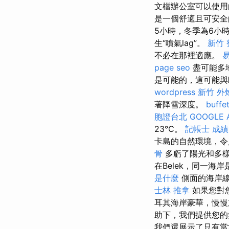
文檔辦公室可以使用
是一個舒適且可安
5小時，冬季為6小
生“噴氣lag”。
新竹 
不必在那裡適應。
page seo
盡可能多地
是可能的，這可能與
wordpress
新竹 外燴
著降雪深度。
buff
胞證台北
GOOGLE 
23°C。
記帳士 成績
卡島的自然環境，令
骨
多虧了陽光和多
在Belek，同一海
是什麼
側面的海岸線
士林 推拿
如果您對
耳其海岸豪華，慢慢加
助下，我們提供您
我們還展示了只有