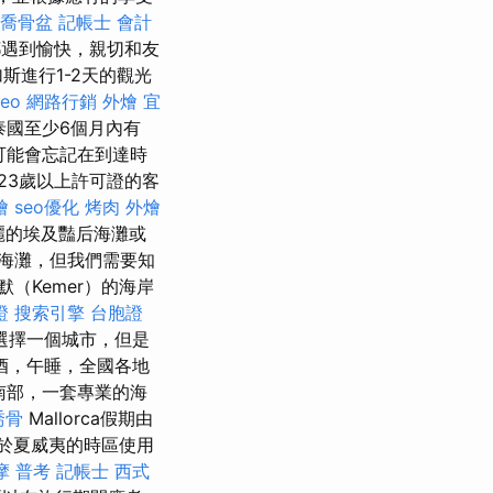
喬骨盆
記帳士 會計
遇到愉快，親切和友
斯進行1-2天的觀光
seo
網路行銷
外燴 宜
泰國至少6個月內有
可能會忘記在到達時
23歲以上許可證的客
燴
seo優化
烤肉 外燴
美麗的埃及豔后海灘或
海灘，但我們需要知
默（Kemer）的海岸
證
搜索引擎
台胞證
選擇一個城市，但是
酒，午睡，全國各地
南部，一套專業的海
喬骨
Mallorca假期由
於夏威夷的時區使用
摩
普考 記帳士
西式