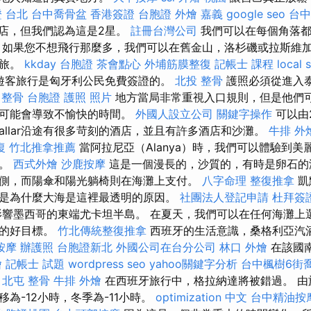
 台北
台中喬骨盆
香港簽證 台胞證
外燴 嘉義
google seo
台中
店，但我們認為這是2星。
註冊台灣公司
我們可以在每個角落都
 如果您不想飛行那麼多，我們可以在舊金山，洛杉磯或拉斯維加
之旅。
kkday 台胞證
茶會點心
外埔筋膜整復
記帳士 課程
local 
遊客旅行是匈牙利公民免費簽證的。
北投 整骨
護照必須從進入
 整骨
台胞證 護照 照片
地方當局非常重視入口規則，但是他們
間可能會導致不愉快的時間。
外國人設立公司
關鍵字操作
可以由
sallar沿途有很多苛刻的酒店，並且有許多酒店和沙灘。
牛排 外
復
竹北推拿推薦
當阿拉尼亞（Alanya）時，我們可以體驗到
線。
西式外燴
沙鹿按摩
這是一個漫長的，沙質的，有時是卵石的
側，而陽傘和陽光躺椅則在海灘上支付。
八字命理 整復推拿
凱
是為什麼大海是這裡最透明的原因。
社團法人登記申請
杜拜簽
響墨西哥的東端尤卡坦半島。 在夏天，我們可以在任何海灘上
年的好目標。
竹北傳統整復推拿
西班牙的生活意識，桑格利亞汽
按摩
辦護照
台胞證新北
外國公司在台分公司
林口 外燴
在該國
燴
記帳士 試題
wordpress seo
yahoo關鍵字分析
台中楓樹6街
。
北屯 整骨
牛排 外燴
在西班牙旅行中，格拉納達將被錯過。 由
為-12小時，冬季為-11小時。
optimization 中文
台中精油按