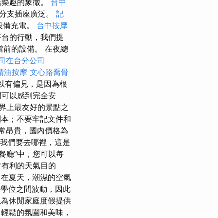
活樂趣的象徵。
台中
3分支插座廣泛。
記
設備充電。
台中按摩
台的行動，我們提
前的設備。 在夜總
司在台分公司
精油按摩
文心路喬骨
以有偏見，是因為根
們可以感到完全安
界上最友好的景點之
本；不要牢記文件和
常昂貴，國內價格為
我們要去哪裡，這是
餐廳”中，您可以每
常有利的天氣目的
在夏天，潮濕的空氣
學位之間波動，因此
為休閒家庭度假提供
，輕鬆的氛圍和美味，