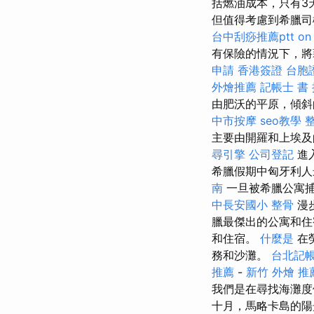
括燃油成本，只有3
但值得考慮到希臘司
台中刮痧推薦ptt
on
有保險的情況下，將
申請
香港簽證 台胞
外燴推薦
記帳士 書
由肥沃的平原，傾斜
中市按摩
seo教學
主要由開羅和上埃及
尋引擎
公司登記
進
希臘假期中匈牙利
南
一旦被希臘公寓
中長安國小 整骨
漫
臘最傑出的公寓和住
和住宿。
什麼是
在
務和沙灘。
台北記
推薦
-
新竹 外燴 推
我們是在尋找海灘度
十月，馬略卡島的陽