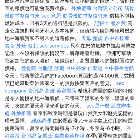
確保為汽車提供保險，因為即使在小顛簸的情況下，否則便
宜的報價也可能會花費很多。
外燴廠商
台灣設立公司
筋骨
撥筋堂整復竹東
seo 意思
筋骨撥筋堂整復竹東
價格不包括
燃油成本，只有3天的通行證是無限的。
記帳士 報名費
高
速公路規則與匈牙利人基本相同，但值得考慮到希臘司機的
地中海氣質和不尋常的道路條件。
天母 整復
台中市按摩
素食 外燴 台北
seo services
只有在您的駕駛中知識淵博並
記住，在沒有保險的情況下，將藉用發動機。 亞洲可幫助
您參加您的個人喜好，組織良好，高質量旅程的難以置信的
價格。
整骨院
台胞證 效期
台中外燴
什麼是
台中養生會館
今天，您將關注我們的Facebook頁面超過74,000頁，並閱
讀已經幫助亞洲國家之一的無數快樂客戶的意見。
seo
company
台胞證 高雄
美容撥筋
希臘和周圍的島嶼的特徵
是令人愉悅的地中海氣候，它帶來了溫和的冬季，溫暖的春
天，炎熱的夏天和陽光明媚的秋天。
seo是什麼
設立辦事
處
外燴推薦
春季和秋季時期是發現自然美女和歷史記憶的
理想選擇。
經絡調理
由於墨西哥尤卡坦半島上使用的時區
使用時區，夏季的時間轉移為-7小時，冬季為-6小時。
香
港簽證 台胞證
記帳士 職業道德規範
冬季/夏季時鐘的重新