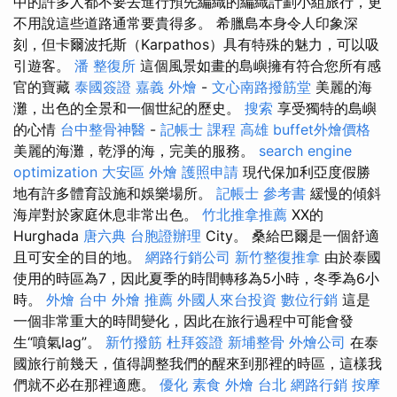
中的許多人都不要去進行預先編織的編織計劃小組旅行，更
不用說這些道路通常要貴得多。 希臘島本身令人印象深
刻，但卡爾波托斯（Karpathos）具有特殊的魅力，可以吸
引遊客。
潘 整復所
這個風景如畫的島嶼擁有符合您所有感
官的寶藏
泰國簽證
嘉義 外燴
-
文心南路撥筋堂
美麗的海
灘，出色的全景和一個世紀的歷史。
搜索
享受獨特的島嶼
的心情
台中整骨神醫
-
記帳士 課程 高雄
buffet外燴價格
美麗的海灘，乾淨的海，完美的服務。
search engine
optimization
大安區 外燴
護照申請
現代保加利亞度假勝
地有許多體育設施和娛樂場所。
記帳士 參考書
緩慢的傾斜
海岸對於家庭休息非常出色。
竹北推拿推薦
XX的
Hurghada
唐六典
台胞證辦理
City。 桑給巴爾是一個舒適
且可安全的目的地。
網路行銷公司
新竹整復推拿
由於泰國
使用的時區為7，因此夏季的時間轉移為5小時，冬季為6小
時。
外燴 台中
外燴 推薦
外國人來台投資
數位行銷
這是
一個非常重大的時間變化，因此在旅行過程中可能會發
生“噴氣lag”。
新竹撥筋
杜拜簽證
新埔整骨
外燴公司
在泰
國旅行前幾天，值得調整我們的醒來到那裡的時區，這樣我
們就不必在那裡適應。
優化
素食 外燴 台北
網路行銷
按摩