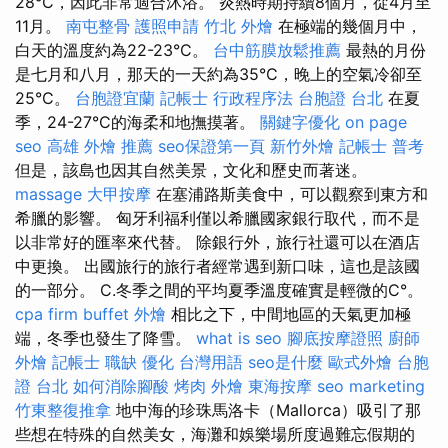
28°C，因此非常適合沐浴。 炎熱時期持續8個月，從4月至
11月。
南屯整骨
護照申請
竹北 外燴
在極端的幾個月中，
白天的溫度約為22-23°C。
台中筋膜放鬆推薦
最熱的月份
是七月和八月，那天的一天約為35°C，晚上的空氣冷卻至
25°C。
台胞證宜蘭
記帳士 行政程序法
台胞證 台北
在夏
季，24-27°C的海柔和地撫摸著。
關鍵字優化
on page
seo
高雄 外燴 推薦
seo保證第一頁
新竹外燴
記帳士 普考
但是，該島也因其自然美景，文化和歷史而著迷。
massage
大甲按摩
在塞浦路斯美食中，可以觀察到東方和
希臘的影響。 匈牙利福利僅以希臘國家銀行取代，而不是
以非常好的匯率來代替。 除銀行外，旅行社還可以在酒店
中更換。 出國旅行的旅行者經常遇到新口味，這也是該國
的一部分。 C.冬季之間的平均夏季溫度確實是輕微的C°。
cpa firm
buffet 外燴
相比之下，中間地區的天氣更加極
端，冬季也發生了降雪。
what is seo
腳底按摩證照
廚師
外燴
記帳士 職缺
優化 台灣用語
seo是什麼
歐式外燴
台胞
證 台北
如何消除腳酸
烤肉 外燴
東海按摩
seo marketing
竹東整復推拿
地中海的珍珠馬洛卡（Mallorca）吸引了那
些想在特殊的自然美女，海灘和娛樂場所度過難忘假期的