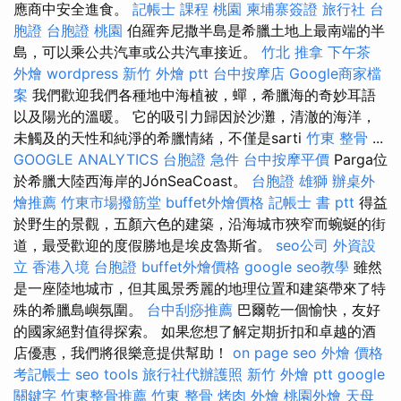
應商中安全進食。
記帳士 課程 桃園
柬埔寨簽證
旅行社 台
胞證
台胞證 桃園
伯羅奔尼撒半島是希臘土地上最南端的半
島，可以乘公共汽車或公共汽車接近。
竹北 推拿
下午茶
外燴
wordpress
新竹 外燴 ptt
台中按摩店
Google商家檔
案
我們歡迎我們各種地中海植被，蟬，希臘海的奇妙耳語
以及陽光的溫暖。 它的吸引力歸因於沙灘，清澈的海洋，
未觸及的天性和純淨的希臘情緒，不僅是sarti
竹東 整骨
...
GOOGLE ANALYTICS
台胞證 急件
台中按摩平價
Parga位
於希臘大陸西海岸的JónSeaCoast。
台胞證 雄獅
辦桌外
燴推薦
竹東市場撥筋堂
buffet外燴價格
記帳士 書 ptt
得益
於野生的景觀，五顏六色的建築，沿海城市狹窄而蜿蜒的街
道，最受歡迎的度假勝地是埃皮魯斯省。
seo公司
外資設
立
香港入境 台胞證
buffet外燴價格
google seo教學
雖然
是一座陸地城市，但其風景秀麗的地理位置和建築帶來了特
殊的希臘島嶼氛圍。
台中刮痧推薦
巴爾乾一個愉快，友好
的國家絕對值得探索。 如果您想了解定期折扣和卓越的酒
店優惠，我們將很樂意提供幫助！
on page seo
外燴 價格
考記帳士
seo tools
旅行社代辦護照
新竹 外燴 ptt
google
關鍵字
竹東整骨推薦
竹東 整骨
烤肉 外燴
桃園外燴
天母