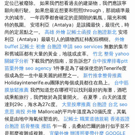
定位已被廢除。 如果我們想看過去的建築物，我們應該寧
願向南行駛。 如果您最近想要和熙熙through，那就瞄準最
大的城市。 一年四季都會確定的是開朗的氣氛，陽光和獨
特的氛圍。 安塔利亞（Antalya）是該國最快，最現代，時
尚的定居點之一。
高雄 外燴
記帳士函授
台胞證新北
安塔
利亞（Antalya）最吸引人的購物西紅柿配棕櫚樹。
外燴
buffet
記帳士 初會
台胞證 申請
seo services
無數的集市
和舊城區都有大量的黃金，地毯或皮革。
竹北 整骨
yahoo
關鍵字分析
下載我們的指南，並告訴您7
台中按摩排毒ptt
苗栗外燴
seo agency
1件事是為了確保使您的Tenerife度
假成為您一生中最美麗的經歷之一。
新竹推拿整骨推薦
Holidayintenerife.eu團隊的每個成員都住在島上。
台中筋
膜放鬆推薦
我們知道您在哪裡可以找到最好的海灘，酒吧
或乘船旅行，我們敢於為質量開火。 在夏季，白天的溫度
達到29c，海水為27c度。
大里按摩推薦
台胞證 台北
seo
意思
南投 外燴
Mallorca的平均年溫度為20攝氏度，其氣
候是由地中海氣候塑造的。
記帳士 職業道德規範
香港簽證
台胞證
筋骨整復
撥筋
乍一看，去桑給巴爾的旅行似乎並不
是那麼複雜或複雜。
宜蘭外燴
辦護照要帶什麼
GOOGLE