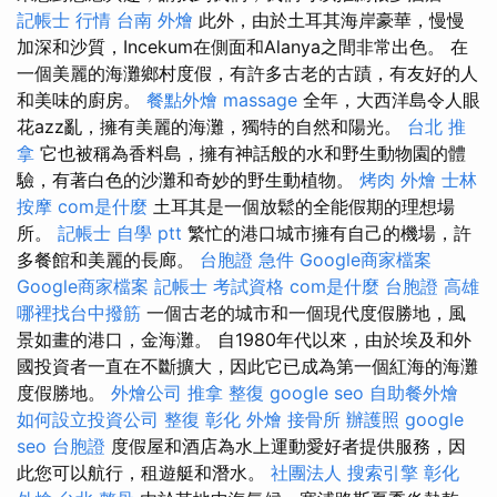
記帳士 行情
台南 外燴
此外，由於土耳其海岸豪華，慢慢
加深和沙質，Incekum在側面和Alanya之間非常出色。 在
一個美麗的海灘鄉村度假，有許多古老的古蹟，有友好的人
和美味的廚房。
餐點外燴
massage
全年，大西洋島令人眼
花azz亂，擁有美麗的海灘，獨特的自然和陽光。
台北 推
拿
它也被稱為香料島，擁有神話般的水和野生動物園的體
驗，有著白色的沙灘和奇妙的野生動植物。
烤肉 外燴
士林
按摩
com是什麼
土耳其是一個放鬆的全能假期的理想場
所。
記帳士 自學 ptt
繁忙的港口城市擁有自己的機場，許
多餐館和美麗的長廊。
台胞證 急件
Google商家檔案
Google商家檔案
記帳士 考試資格
com是什麼
台胞證 高雄
哪裡找台中撥筋
一個古老的城市和一個現代度假勝地，風
景如畫的港口，金海灘。 自1980年代以來，由於埃及和外
國投資者一直在不斷擴大，因此它已成為第一個紅海的海灘
度假勝地。
外燴公司
推拿 整復
google seo
自助餐外燴
如何設立投資公司
整復
彰化 外燴
接骨所
辦護照
google
seo
台胞證
度假屋和酒店為水上運動愛好者提供服務，因
此您可以航行，租遊艇和潛水。
社團法人
搜索引擎
彰化