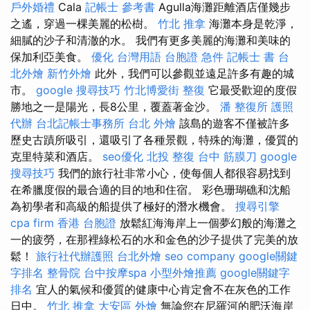
戶外婚禮
Cala
記帳士 參考書
Agulla海灘距離酒店僅幾步
之遙，穿過一棵美麗的松樹。
竹北 推拿
海灘本身是乾淨，
細膩的沙子和清澈的水。 我們有更多美麗的海灘和美味的
保加利亞美食。
優化 台灣用語
台胞證 急件
記帳士 書
台
北外燴
新竹外燴
此外，我們可以參觀並遠足許多有趣的城
市。
google 搜尋技巧
竹北博愛街 整復
它最受歡迎的度假
勝地之一是陽光，長8公里，覆蓋著金沙。
潘 整復所
護照
代辦
台北記帳士事務所
台北 外燴
該島的遊客不僅被許多
歷史古蹟所吸引，還吸引了各種景觀，特殊的海灘，優質的
克里特菜和酒店。
seo優化
北投 整復
台中 筋膜刀
google
搜尋技巧
我們的旅行社非常小心，使每個人都很容易找到
在希臘度假的最合適的目的地和住宿。 彩色珊瑚礁和沈船
為初學者和高級的船提供了極好的潛水機會。
搜尋引擎
cpa firm
香港 台胞證
放鬆紅海海岸上一個夢幻般的海灘之
一的疲勞，在那裡綠松石的水和金色的沙子提供了完美的放
鬆！
旅行社代辦護照
台北外燴
seo company
google關鍵
字排名
整骨院
台中按摩spa
小型外燴推薦
google關鍵字
排名
宜人的氣候和優質的健康中心肯定會不在灰色的工作
日中。
竹北 推拿
大安區 外燴
無論您在尼羅河的肥沃海岸