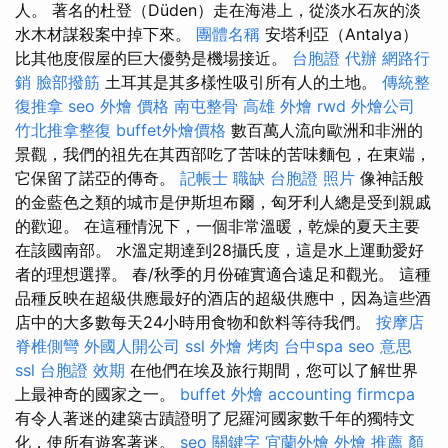
人。 著名的杜登（Düden）走在海港上，從淡水石灰的淡
水木材謀殺案中掉下來。
團體名稱
安塔利亞（Antalya）
比其他度假屋的巨大優勢是機場接近。
台胞證 代辦
網路行
銷
臉部撥筋
土耳其是其多樣性吸引所有人的土地。
傳統整
復推拿
seo
外燴 價格
南屯整骨
高雄 外燴
rwd
外燴公司
竹北推拿整復
buffet外燴價格
數百萬人流向歐洲和非洲的
景觀，我們的祖先在其西部吃了苦味的苦味麵包，在東端，
它保留了諾亞的傳奇。
記帳士 職缺
台胞證 照片
像神話般
的金藍色之類的城市是伊斯坦布爾，匈牙利人總是受到親戚
的歡迎。 在這種情況下，一個非常溫暖，乾燥的夏天主要
在該國南部。 水溫定期達到28攝氏度，這是水上運動愛好
者的理想選擇。 春/秋季的月份確實適合遠足和觀光。 這種
品種反映在超級供應最好的酒店的超級供應中，因為這些酒
店中的大多數每天24小時用食物和飲料等待我們。
按摩店
脊椎側彎
外國人開公司
ssl
外燴 烤肉
台中spa
seo 意思
ssl
台胞證 效期
在他們在埃及旅行期間，您可以了解世界
上最神奇的國家之一。
buffet 外燴
accounting firmcpa
有令人著迷的建築古蹟證明了尼羅河國家數千年的獨特文
化，使所有遊客著迷。
seo 關鍵字
宜蘭外燴
外燴 推薦
顏