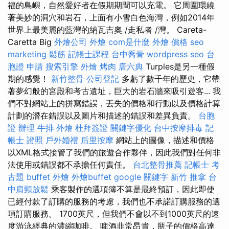
福的島嶼，自然愛好者在假期期間可以充電。 它周圍環繞
著美妙的洞穴和岩石，上面有小雪白色海灣，例如2014年
世界上最美麗的藍灣的納瓦吉奧 /走私者 /灣。 Careta-
Caretta Big
外燴公司
外燴
com是什麼
外燴 價格
seo
marketing
鬆筋
記帳士課程
台中喬骨
wordpress seo
台
胞證 申請
搜索引擎
外燴 烤肉
唐六典
Turples是另一種假
期的感覺！
新竹整骨
公司登記
多虧了數千年的歷史，它帶
著夢幻般的宮殿和考古遺址，巨大的岩石牆來吸引遊客... 我
們不對網站上的拼寫錯誤，丟失的價格和行動以及價格計算
計劃的潛在錯誤以及圖片和描述的錯誤和差異負責。
台胞
證 辦理
牛排 外燴
杜拜簽證
關鍵字優化
台中按摩排毒
記
帳士 證照
戶外婚禮
后里按摩
網站上的圖像，描述和價格
以XML格式接管了我們的旅遊合作夥伴，因此我們對任何非
法使用或錯誤都不承擔任何責任。
台北整骨推薦
記帳士 考
古題
buffet 外燴
外燴buffet
google 關鍵字
新竹 推拿
台
中肩頸放鬆
乘客製作的選項簿不算是最終預訂，因此即使
已經付款了訂購的服務的考慮，我們也不承諾訂購服務的選
項訂購服務。 1700英尺，但我們不會以不到1000英尺的速
度游泳經典的濃縮咖啡。 啤酒非常昂貴，瓶子的價格高達