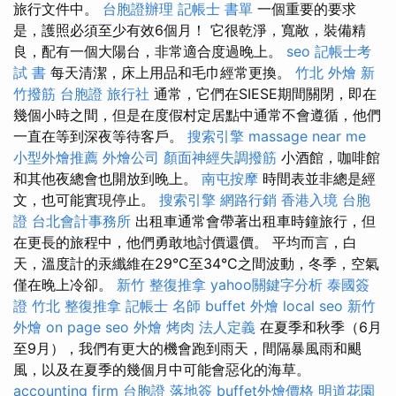
旅行文件中。
台胞證辦理
記帳士 書單
一個重要的要求
是，護照必須至少有效6個月！ 它很乾淨，寬敞，裝備精
良，配有一個大陽台，非常適合度過晚上。
seo
記帳士考
試 書
每天清潔，床上用品和毛巾經常更換。
竹北 外燴
新
竹撥筋
台胞證 旅行社
通常，它們在SIESE期間關閉，即在
幾個小時之間，但是在度假村定居點中通常不會遵循，他們
一直在等到深夜等待客戶。
搜索引擎
massage near me
小型外燴推薦
外燴公司
顏面神經失調撥筋
小酒館，咖啡館
和其他夜總會也開放到晚上。
南屯按摩
時間表並非總是經
文，也可能實現停止。
搜索引擎
網路行銷
香港入境 台胞
證
台北會計事務所
出租車通常會帶著出租車時鐘旅行，但
在更長的旅程中，他們勇敢地討價還價。 平均而言，白
天，溫度計的汞纖維在29°C至34°C之間波動，冬季，空氣
僅在晚上冷卻。
新竹 整復推拿
yahoo關鍵字分析
泰國簽
證
竹北 整復推拿
記帳士 名師
buffet 外燴
local seo
新竹
外燴
on page seo
外燴 烤肉
法人定義
在夏季和秋季（6月
至9月），我們有更大的機會跑到雨天，間隔暴風雨和颶
風，以及在夏季的幾個月中可能會惡化的海草。
accounting firm
台胞證 落地簽
buffet外燴價格
明道花園