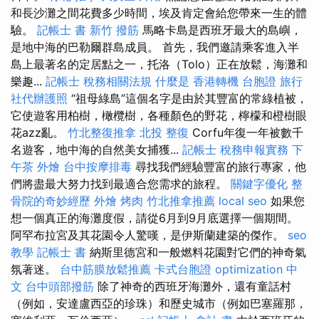
和長沙灘之間花費多少時間，埃及肯定會給您帶來一生的體
驗。
記帳士 書
新竹 撥筋
馬略卡島是西班牙最大的島嶼，
是地中海的巴勒爾群島成員。 首先，我們邀請乘客進入半
島上最著名的定居點之一，托洛（Tolo）正在放鬆，海灘和
樂趣...
記帳士 稅務相關法規
什麼是
香港轉機 台胞證
旅行
社代辦護照
“祖母綠島”這個名字是由於其豐富的常綠植被，
它使遊客用柏樹，橄欖樹，各種顏色的野花，檸檬和橙樹眼
花azz亂。
竹北整復推拿
北投 整復
Corfu年復一年被數千
名遊客，地中海的自然美女捕獲...
記帳士 稅務申報實務
下
午茶 外燴
台中按摩排毒
尋找我們經驗豐富的旅行專家，他
們將盡最大努力找到最適合您需求的旅程。
關鍵字優化
整
骨院的奇妙經歷
外燴 烤肉
竹北推拿推薦
local seo
如果您
想一個真正的海灘度假，請從6月到9月底選擇一個期間。
阿罕布拉宮及其花園令人驚嘆，是伊斯蘭建築的傑作。
seo
教學
記帳士 書
納斯里德宮和一般燃料花園對它們的神奇氣
氛著迷。
台中筋膜放鬆推薦
卡式台胞證
optimization 中
文
台中頭部撥筋
除了神奇的西班牙海灘外，還有童話村
（例如，安達盧西亞的珍珠）和歷史城市（例如巴塞羅那，