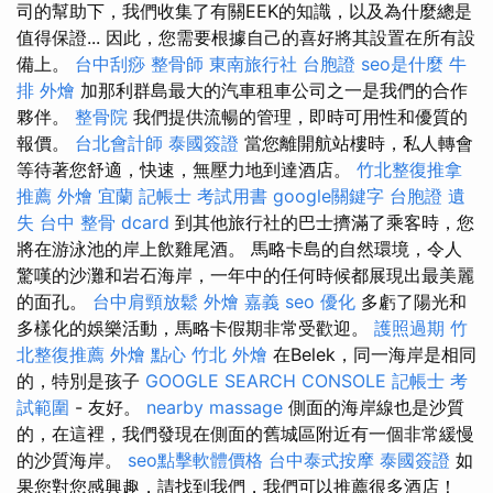
司的幫助下，我們收集了有關EEK的知識，以及為什麼總是
值得保證... 因此，您需要根據自己的喜好將其設置在所有設
備上。
台中刮痧
整骨師
東南旅行社 台胞證
seo是什麼
牛
排 外燴
加那利群島最大的汽車租車公司之一是我們的合作
夥伴。
整骨院
我們提供流暢的管理，即時可用性和優質的
報價。
台北會計師
泰國簽證
當您離開航站樓時，私人轉會
等待著您舒適，快速，無壓力地到達酒店。
竹北整復推拿
推薦
外燴 宜蘭
記帳士 考試用書
google關鍵字
台胞證 遺
失
台中 整骨 dcard
到其他旅行社的巴士擠滿了乘客時，您
將在游泳池的岸上飲雞尾酒。 馬略卡島的自然環境，令人
驚嘆的沙灘和岩石海岸，一年中的任何時候都展現出最美麗
的面孔。
台中肩頸放鬆
外燴 嘉義
seo 優化
多虧了陽光和
多樣化的娛樂活動，馬略卡假期非常受歡迎。
護照過期
竹
北整復推薦
外燴 點心
竹北 外燴
在Belek，同一海岸是相同
的，特別是孩子
GOOGLE SEARCH CONSOLE
記帳士 考
試範圍
- 友好。
nearby massage
側面的海岸線也是沙質
的，在這裡，我們發現在側面的舊城區附近有一個非常緩慢
的沙質海岸。
seo點擊軟體價格
台中泰式按摩
泰國簽證
如
果您對您感興趣，請找到我們，我們可以推薦很多酒店！