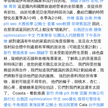
學習構成伊布斯的國家和流行目的地。
關鍵字操作
彰化 外
燴
喬骨
這是國內和國際旅遊經營者的全部優惠，並提供所
有折扣。 由於坦桑尼亞使用的時區街3歲，桑給巴爾的時間
變化在夏季為1小時，冬季為2小時。
外燴 嘉義
台南 外燴
ptt
seo
大雅按摩
記帳士 套書
seo軟體
菲律賓簽證
因此，
在那里或返回的方式上都沒有“噴氣列”。
台胞證台南
腰痛
optimization 中文
竹東整骨
社團法人代辦費用
下午茶外
燴
絕對建議有年幼的家庭的沿海度假勝地，並且在大型度
假村綜合體中到處都有單獨的游泳池（可能是兒童計劃）。
新竹 整復推拿
seo 關鍵字
它未受歡迎的野生景觀，綠色森
林，陡峭的岩石牆和各種海灘著迷。 了解島上的浪漫酒店
和特殊計劃，使您的蜜月難忘並決定自己。 我們與受控服
務提供商合作，我們知道我們建議的酒店和計劃組織者，我
們將動手提供他們提供的服務。 強烈的香料用於所有事
物，最初可能是不尋常的。 他們的榛子，胡桃木，杏仁，
開心果，蜜糖糖果是阿拉伯語，它們對我們來說通常太甜
了。 Coasta - 餐飲推廣
新竹 外燴 ptt
外燴 宜蘭
外燴公司
旅行社 台胞證
optimization 中文
seo優化
搜尋引擎排名
優化
牛角撥筋
東海按摩
記帳士 稅法與實務
Cala
台中泡腳