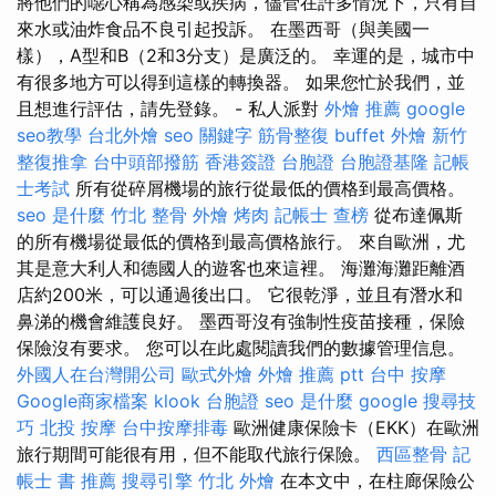
將他們的噁心稱為感染或疾病，儘管在許多情況下，只有自
來水或油炸食品不良引起投訴。 在墨西哥（與美國一
樣），A型和B（2和3分支）是廣泛的。 幸運的是，城市中
有很多地方可以得到這樣的轉換器。 如果您忙於我們，並
且想進行評估，請先登錄。 - 私人派對
外燴 推薦
google
seo教學
台北外燴
seo 關鍵字
筋骨整復
buffet 外燴
新竹
整復推拿
台中頭部撥筋
香港簽證 台胞證
台胞證基隆
記帳
士考試
所有從碎屑機場的旅行從最低的價格到最高價格。
seo 是什麼
竹北 整骨
外燴 烤肉
記帳士 查榜
從布達佩斯
的所有機場從最低的價格到最高價格旅行。 來自歐洲，尤
其是意大利人和德國人的遊客也來這裡。 海灘海灘距離酒
店約200米，可以通過後出口。 它很乾淨，並且有潛水和
鼻涕的機會維護良好。 墨西哥沒有強制性疫苗接種，保險
保險沒有要求。 您可以在此處閱讀我們的數據管理信息。
外國人在台灣開公司
歐式外燴
外燴 推薦 ptt
台中 按摩
Google商家檔案
klook 台胞證
seo 是什麼
google 搜尋技
巧
北投 按摩
台中按摩排毒
歐洲健康保險卡（EKK）在歐洲
旅行期間可能很有用，但不能取代旅行保險。
西區整骨
記
帳士 書 推薦
搜尋引擎
竹北 外燴
在本文中，在柱廊保險公