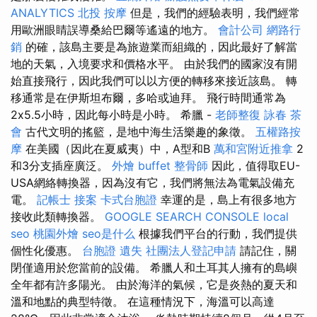
ANALYTICS
北投 按摩
但是，我們的經驗表明，我們經常
用歐洲眼睛誤導桑給巴爾等遙遠的地方。
會計公司
網路行
銷
的確，該島主要是為旅遊業而組織的，因此最好了解當
地的天氣，入境要求和價格水平。 由於我們的國家沒有開
始直接飛行，因此我們可以以方便的轉移來接近該島。 轉
移通常是在伊斯坦布爾，多哈或迪拜。 飛行時間通常為
2x5.5小時，因此每小時是小時。 希臘 -
老師整復 詠春
茶
會
古代文明的搖籃，是地中海生活樂趣的象徵。
五權路按
摩
在美國（因此在夏威夷）中，A型和B
萬和宮附近推拿
2
和3分支插座廣泛。
外燴 buffet
整骨師
因此，值得取EU-
USA網絡轉換器，因為沒有它，我們將無法為電氣設備充
電。
記帳士 接案
卡式台胞證
幸運的是，島上有很多地方
接收此類轉換器。
GOOGLE SEARCH CONSOLE
local
seo
桃園外燴
seo是什么
根據我們平台的行動，我們提供
個性化優惠。
台胞證 遺失
社團法人登記申請
請記住，關
閉僅適用於您當前的設備。 希臘人和土耳其人擁有的島嶼
全年都有許多陽光。 由於海洋的氣候，它是炎熱的夏天和
溫和地點的典型特徵。 在這種情況下，海溫可以高達