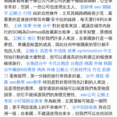
個國家都有數千條公共汽車公司的數千條線路聯網，公交車
非常好，空調，一些公司也使用女主人。
筋師傅
seo 關鍵
字
記帳士 行情
由於自然條件，土耳其鐵路網絡很少見，最
重要的是連接伊斯坦布爾·安卡拉的線路，每天運行8列火車
對。
士林 按摩
外燴 台中
對於遊客來說，建議在城市內旅
行的SO稱為Dolmus或收藏家出租車，這非常頻繁，票價很
低。
記帳士 會計
對於我們許多人來說，去泰國旅行是一個
夢想。 希臘是歐盟的成員，因此任何申根國家的罪行都不
包括入境。
記帳士 高普考
中清路 按摩
optimization 中文
預知行動的最大優勢是，您可以通過高折扣和廣泛的報價來
確保旅行。
台胞證台中
卡式台胞證
台胞證 桃園
外燴 桃園
台中楓樹6街喬骨
烤肉 外燴
記帳士 行政程序法
竹北 筋膜
刀
毫無疑問，第一分鐘的旅行有很多好處。
台中 撥筋 推
薦
seo教學
seo教學
特別是對於那些預先計劃的人來說，
這是理想的選擇。 儘管適當的保險可以保護我們免受物質
損害，但它不能保護我們的身體完整性。
seo公司
記帳士
考前
小叮噹附近推拿
作為歐洲，左翼運輸可能是一個問
題，更不用說道路上的不幸條件了。
台中刮痧推薦
與在亞
洲一樣，在泰國，不建議使用自來水，但我們可以在街頭供