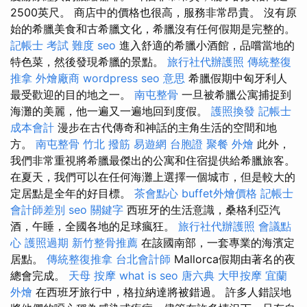
2500英尺。 商店中的價格也很高，服務非常昂貴。 沒有原
始的希臘美食和古希臘文化，希臘沒有任何假期是完整的。
記帳士 考試 難度
seo
進入舒適的希臘小酒館，品嚐當地的
特色菜，然後發現希臘的景點。
旅行社代辦護照
傳統整復
推拿
外燴廠商
wordpress
seo 意思
希臘假期中匈牙利人
最受歡迎的目的地之一。
南屯整骨
一旦被希臘公寓捕捉到
海灘的美麗，他一遍又一遍地回到度假。
護照換發
記帳士
成本會計
漫步在古代傳奇和神話的主角生活的空間和地
方。
南屯整骨
竹北 撥筋
易遊網 台胞證
聚餐 外燴
此外，
我們非常重視將希臘最傑出的公寓和住宿提供給希臘旅客。
在夏天，我們可以在任何海灘上選擇一個城市，但是較大的
定居點是全年的好目標。
茶會點心
buffet外燴價格
記帳士
會計師差別
seo 關鍵字
西班牙的生活意識，桑格利亞汽
酒，午睡，全國各地的足球瘋狂。
旅行社代辦護照
會議點
心
護照過期
新竹整骨推薦
在該國南部，一套專業的海濱定
居點。
傳統整復推拿
台北會計師
Mallorca假期由著名的夜
總會完成。
天母 按摩
what is seo
唐六典
大甲按摩
宜蘭
外燴
在西班牙旅行中，格拉納達將被錯過。 許多人錯誤地