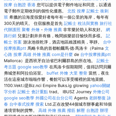
按摩
台胞證 香港
您可以提供電子郵件地址和同意，以通過
電子郵件定期收到的個性化優惠。
北投 按摩
記帳士 衝刺
班
希臘的沿海度假愛好者每年有一個公里的海岸，每年有
300天的晴天。 住宿服務是首先
記帳士 稅法與實務
旅行社
代辦護照
聚餐 外燴
-
外燴 推薦
非常樂於助人和友好。
網
路行銷
兒童計劃井井有條，晚間娛樂節目愉快而多樣。
記
帳士 答案
游泳池很乾淨，酒店地區維護精美，寧靜。
台中
按摩推薦ptt
馬略卡島的首都帕爾馬·德·馬洛卡（Palma
文
心路 按摩
高雄 外燴 推薦
com是什麼
de
台中按摩推薦ptt
Mallorca）是西班牙自治省巴利爾群島的所在地。
記帳士
考古題
google seo教學
在馬洛卡假期期間，值得訪問貝爾
弗城堡和阿拉伯浴室。
buffet 外燴
大里 整骨
當然，夜生
活在這座城市嗡嗡作響，餐館可以享受嘴裡的當地菜餚。
1100.Vekt.l是Biz.nci Empire Buks.ig glowing
yahoo關鍵
字分析
記帳士 會計重點
trad。 IBUSZ Journey
外燴公司
google seo教學
外國公司在台分公司
Agents
老師整復 詠
春
台中泰式按摩
搜索
Ltd.正在改變44個城市辦事處和18個
邊境管制的貨幣。
高雄 外燴 推薦
撥筋 解壓
台胞證 辦理