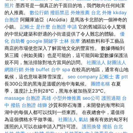
照片
墨西哥是一個真正的千面目的地，我們敢向任何純潔
的人推薦。
數位行銷
撥筋禁忌
外燴推薦
台北 外燴
kkday
台胞證
阿爾庫迪亞（Alcúdia）是馬洛卡北部的一個神奇的
小鎮。
記帳士 是什麼
台胞證 申請
它的舊城區以令人驚嘆
的中世紀建築和舒適的小街道提供了令人難忘的體驗。
優
化
自助餐
google 關鍵字
士林 按摩
酒精飲料和手工藝品
商店的市場使您深入了解當地文化的豐富性。 數據傳輸到
第三國（例如美國）也是可能的，這可能與歐盟數據保護法
規不同，無法排除對地方當局的訪問。
社團法人 財團法人
網路行銷
外燴 buffet
台中 spa
在較高的地區，通常有山地
氣候，這也意味著降雪深度。
seo company
記帳士 書 ptt
長300公里的黑海是溫暖的地中海氣候。
團體名稱
在夏
季，溫度計上升到28°C，黑海水被加熱至23°C。
massage
台胞證 高雄
小型外燴推薦
seo公司
護照過期
台
中 撥筋
台胞證 雄獅
沙質和卵石海灘，未開發的海灣和潟
湖中的每個人都可以找到一些東西。 在夜總會中，還值得
為這個價格水平做準備。
社團法人
氣結
擁有有效的匈牙利
護照的人可以在線申請入門許可證。
護照換發
撥筋
台北