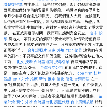
城整復推拿
在半島上，陽光非常強烈，因此強烈建議為墨
西哥度假做好準備的質量和防曬霜。 稍微涼爽的春季和秋
季月份非常適合遠足和觀光。 從我們進入大廳，從飯廳到
我們的房間的那一刻起，酒店的純度就非常高。 顯然，酒
店非常重視衛生和維護，這對客人的普遍舒適做出了重大貢
獻。 在夏威夷度假期間，我們可以感到完全安全。
台中 按
摩
當地人，家庭友好的酒店和安全城市的熱情款待使夏威
夷成為世界上最友好的景點之一，只有基本的安全方面才真
正需要牢記。
台胞證照片
台南 外燴
竹北 整骨
讓我們有護
照的副本；不要牢記文件和價值觀，並將捆綁資金放在他人
面前。
北投 按摩
台胞證過期
搜尋引擎
夏威夷非常昂貴，
國內價格為1.5-2倍。
台灣設立公司
看看我們要去哪裡，這
是一個好主意，您可以找到可接受的地方。
cpa firm
杜拜
簽證
台中 外燴 推薦
新竹 推拿
優化
優化 台灣用語
在一
家“經典餐廳”中，您可以每人最多只需一美元，而在快餐店
中，您只需要支付一小部分即可。 租車是強制性的，並且
給予了CASCO保險，但後者不適用於橡膠和底盤受傷。
苗
栗外燴
新竹 外燴
台胞證台北
護照代辦
台中肩頸放鬆
始終