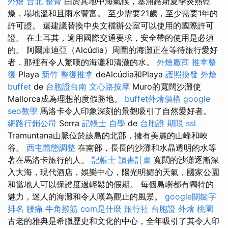
外燴
台北 整骨
由於其地中海氣候，塞浦路斯夏季炎熱乾
燥，場地溫和且雨水豐富。 至少需要21歲，至少需要1年的
許可證。 還建議替換中央文檔辦公室可以使用的國際許可
證。 在土耳其，適用國際交通要求，安全帶的使用是必須
的。 阿爾庫迪亞（Alcúdia）周圍的海灘正在等待旅行愛好
者，那裡有令人驚嘆的海灘和清澈的水。
外燴廠商
推拿整
復
Playa
新竹 整復推拿
deAlcúdia和Playa
護照換發
外燴
buffet
de
台胞證台南
文心路按摩
Muro的寬闊沙灘使
Mallorca成為理想的度假勝地。
buffet外燴價格
google
seo教學
馬洛卡令人印象深刻的景觀吸引了自然愛好者。
網路行銷公司
Serra
記帳士 自學
de
台胞證 期限
ssl
Tramuntana山脈位於該島的北部，擁有美麗的山峰和峽
谷。
西屯體態調整
在南部，長長的沙灘和水晶透明的水等
著在馬洛卡旅行的人。
記帳士 讀書計畫
寬闊的沙灘逐漸深
入大海，現代酒店，娛樂中心，陽光明媚的天氣，國家公園
和當地人可以保證度過輕鬆的假期。 每個島嶼都有獨特的
魅力，迷人的海灘和令人嘆為觀止的風景。
google關鍵字
排名
腰痛
牛角撥筋
com是什麼
旅行社 台胞證
外燴 桃園
古老的雅典是希臘歷史和文化的中心，全年吸引了其令人印