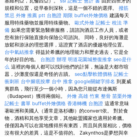
塞維利亞，瓦倫西亞）。
ssl
記帳士 會計 書
由於西班牙的
規模和位置，從早春到深秋，這是一個不錯的選擇。
撥筋
禁忌
外燴 推薦 ptt
台胞證 期限
buffet外燴價格
建議每天
服用特殊藥物並服用特殊藥物。
歐式外燴
記帳士 稅法 準
備
如果您需要緊急醫療服務，請諮詢酒店工作人員，或者
您有旅行保險直接向保險公司諮詢。 同時，良好的海灘是
放鬆和游泳的理想選擇，這證實了酒店的優越地理位置。
台中氣結推拿
得益於希臘的地理能力和歷史過去，它是全
年的好目的地。
台胞證 辦理
明道花園城整復推拿
seo是什
么
這裡的每個人都可以找到他們的計算，無論是大都市喧
囂，沙灘度假還是奇怪的古蹟。
seo點擊軟體價格
記帳士
衝刺班
台中腳底按摩
台中 推拿
google關鍵字排名
到夏威
夷群島，飛行至少一個小時，因為您只能從布達佩斯
（Budapest）獲得兩個站。
外燴 高雄
竹東 整骨
苗栗外燴
記帳士 書單
buffet外燴價格
香港轉機 台胞證
這通常意味
著歐洲和美國人（通常是洛杉磯I）的convert依。 對於食
物，酒精和其他享受文章，其他歐盟國家也適用於希臘。
僅僅因為可以在當地獲得所有東西，而且與房屋相比，價格
沒有很大的差異，這是不值得的。 Zakynthos是夢想與幸