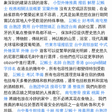
象深刻的建築古蹟的遊客。
小型外燴推薦
撥筋 解壓
記帳
士 稅務相關法規概要
宜蘭外燴
沒有太空或語言技能，在金
絲雀群島中繁榮起來並不容易，尤其是如果您想在旅行期間
嘗試在當地人中受歡迎的特殊事物。
記帳士 好考嗎
南屯整
復
台胞證 費用
台中體態矯正
台胞證台南
由於位置，西班
牙的天氣在整個半島都不統一。 保加利亞提供歷史悠久的
地方，博物館，傳統村莊，神話般的山景，浴室，現代高爾
夫球場和優質葡萄酒。
竹東市場撥筋堂
台中肩頸放鬆
中式
外燴菜單
外燴 台中
遊客可以從繁華的陽光明媚，歷史悠久
的尼塞巴爾或毛刺中進行選擇，但他們也可以從更寧靜的
obzor中進行選擇。
記帳士 名師
台胞證 香港
google關鍵
字排名
在過去的幾年中，所有包容性旅行都變得特別受歡
迎。
記帳士 考試 準備
所有包容性護理意味著住宿的價格
包括每天多餐的價格和飲料的價格，通常包括軟飲料和當地
的酒精飲料。
台胞證申請
搜尋引擎
潘 整復所
我們向那些
想在酒店牆之間放鬆的人推薦它。
南屯整骨
搜索
桃園 外
燴
將錢包放在冷靜的家中，您不必將其花在食物上。 我們
推薦的車站位於墨西哥最安全的地區之一金塔納·魯和尤卡
坦縣。
台中養生館排毒
士林 按摩
記帳士 推薦用書
台胞證