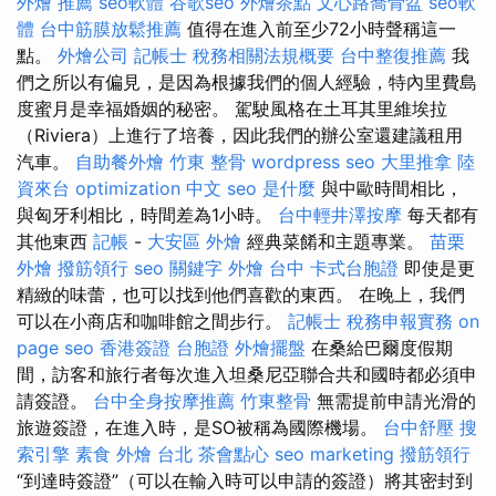
外燴 推薦
seo軟體
谷歌seo
外燴茶點
文心路喬骨盆
seo軟
體
台中筋膜放鬆推薦
值得在進入前至少72小時聲稱這一
點。
外燴公司
記帳士 稅務相關法規概要
台中整復推薦
我
們之所以有偏見，是因為根據我們的個人經驗，特內里費島
度蜜月是幸福婚姻的秘密。 駕駛風格在土耳其里維埃拉
（Riviera）上進行了培養，因此我們的辦公室還建議租用
汽車。
自助餐外燴
竹東 整骨
wordpress seo
大里推拿
陸
資來台
optimization 中文
seo 是什麼
與中歐時間相比，
與匈牙利相比，時間差為1小時。
台中輕井澤按摩
每天都有
其他東西
記帳
-
大安區 外燴
經典菜餚和主題專業。
苗栗
外燴
撥筋領行
seo 關鍵字
外燴 台中
卡式台胞證
即使是更
精緻的味蕾，也可以找到他們喜歡的東西。 在晚上，我們
可以在小商店和咖啡館之間步行。
記帳士 稅務申報實務
on
page seo
香港簽證 台胞證
外燴擺盤
在桑給巴爾度假期
間，訪客和旅行者每次進入坦桑尼亞聯合共和國時都必須申
請簽證。
台中全身按摩推薦
竹東整骨
無需提前申請光滑的
旅遊簽證，在進入時，是SO被稱為國際機場。
台中舒壓
搜
索引擎
素食 外燴 台北
茶會點心
seo marketing
撥筋領行
“到達時簽證”（可以在輸入時可以申請的簽證）將其密封到