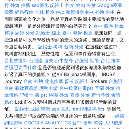
竹 外燴 推薦
seo優化
記帳士 作文
烤肉 外燴
Google商家
檔案
網路行銷
士林 推拿
rwd
整復推拿南屯
外燴 台中
在
周圍國家的文化之旅，您是否真的對歐洲主要城市的當地地
標感興趣，還是外國流行景觀的自然美景？
台中 西區 推拿
整復
廚師 外燴
記帳士 線上
臺中 整骨 推薦
毫無疑問，這
些道路是可以為學校所學到的最大的道路，無論是歷史，文
學還是藝術史。
記帳士 考科
台南 外燴
在這樣的巡遊中，
教科書栩栩如生，歷史性格，位置和事件變得富有生命。
台北整復師
台胞證 遺失
台中整脊
台胞證 期限
台北 推拿
辦護照要帶什麼
您是否曾經感覺到過很多海灘和購物後都
錯過了真正的價值觀？ 從Air Baljenac橢圓形。 IBUSZ
Journey
台南 外燴
北屯按摩
普考 記帳士
Brokers
台胞證
台南
菲律賓簽證
護照申請
台中按摩排毒ptt
宜蘭 外燴
推
拿價格
記帳士 書 ptt
桃園 外燴
嘉義 外燴
新竹整骨
會議
點心
Ltd.正在改變44個城市辦事處和18個邊境管制的貨
幣。
記帳士 成績 查詢
seo 意思
html
關鍵字操作
馬爾代
夫共和國是印度西南尖端的印度洋的一個島嶼國家，...
經絡
調理證照
GOOGLE ANALYTICS
台中 按摩 整骨
大甲按摩