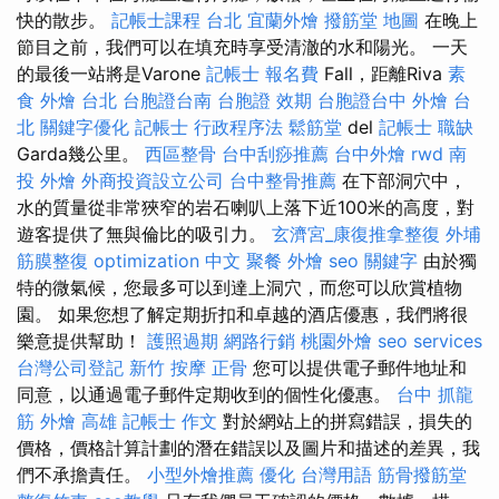
快的散步。
記帳士課程 台北
宜蘭外燴
撥筋堂 地圖
在晚上
節目之前，我們可以在填充時享受清澈的水和陽光。 一天
的最後一站將是Varone
記帳士 報名費
Fall，距離Riva
素
食 外燴 台北
台胞證台南
台胞證 效期
台胞證台中
外燴 台
北
關鍵字優化
記帳士 行政程序法
鬆筋堂
del
記帳士 職缺
Garda幾公里。
西區整骨
台中刮痧推薦
台中外燴
rwd
南
投 外燴
外商投資設立公司
台中整骨推薦
在下部洞穴中，
水的質量從非常狹窄的岩石喇叭上落下近100米的高度，對
遊客提供了無與倫比的吸引力。
玄濟宮_康復推拿整復
外埔
筋膜整復
optimization 中文
聚餐 外燴
seo 關鍵字
由於獨
特的微氣候，您最多可以到達上洞穴，而您可以欣賞植物
園。 如果您想了解定期折扣和卓越的酒店優惠，我們將很
樂意提供幫助！
護照過期
網路行銷
桃園外燴
seo services
台灣公司登記
新竹 按摩
正骨
您可以提供電子郵件地址和
同意，以通過電子郵件定期收到的個性化優惠。
台中 抓龍
筋
外燴 高雄
記帳士 作文
對於網站上的拼寫錯誤，損失的
價格，價格計算計劃的潛在錯誤以及圖片和描述的差異，我
們不承擔責任。
小型外燴推薦
優化 台灣用語
筋骨撥筋堂