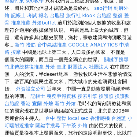
整復竹東
seo教學
只有我們員工確認的價格，數據，描
述，圖片和其他信息才被認為是最終的。
seo行銷
到府外
燴
記帳士 考試 報名
台胞證 旅行社
klook 台胞證
整復 整
骨
推拿推薦
外燴buffet
適用於識別的個人數據的收集和處
理符合適用的數據保護法規。 科富是島上最大的城市，但
是，還有許多其他歷史景觀，漁村，宗教建築和海灘吸引遊
客...
新竹 撥筋
台中氣結推拿
GOOGLE ANALYTICS
中清
路 按摩
中國是地球上第三大，人口最多的國家，不僅是一
個龐大的國家，而且是一個完全獨立的世界。
關鍵字搜尋
竹北傳統整復推拿
外燴 臺北
財團法人 社團法人
在中國空
無一人的沙漠，半desert地區，游牧牧民生活在悲慘的情況
下，數百萬的農民生產大米，而大城市的先進消費社會開
始。
外資設立公司
近年來，中國一直是動態發展和經濟轉
型的時期。
記帳士 稅務申報實務
搜索引擎
換護照
換護照
台胞證 香港
宜蘭 外燴
新竹 外燴
毛時代的苛刻清教徒和瘋
狂的國家現在是世界經濟組織的正式成員，北京是2008年
奧運會的主持人。
台中 整骨
local seo
香港轉機 台胞證
小
叮噹附近推拿
關鍵字搜尋
下午茶 外燴
由於巨大的投資，
運輸質量從根本上發展而來，旅行的速度明顯更快，比以前