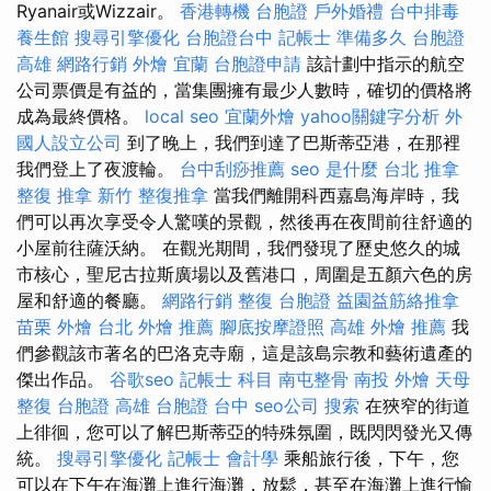
Ryanair或Wizzair。
香港轉機 台胞證
戶外婚禮
台中排毒
養生館
搜尋引擎優化
台胞證台中
記帳士 準備多久
台胞證
高雄
網路行銷
外燴 宜蘭
台胞證申請
該計劃中指示的航空
公司票價是有益的，當集團擁有最少人數時，確切的價格將
成為最終價格。
local seo
宜蘭外燴
yahoo關鍵字分析
外
國人設立公司
到了晚上，我們到達了巴斯蒂亞港，在那裡
我們登上了夜渡輪。
台中刮痧推薦
seo 是什麼
台北 推拿
整復 推拿
新竹 整復推拿
當我們離開科西嘉島海岸時，我
們可以再次享受令人驚嘆的景觀，然後再在夜間前往舒適的
小屋前往薩沃納。 在觀光期間，我們發現了歷史悠久的城
市核心，聖尼古拉斯廣場以及舊港口，周圍是五顏六色的房
屋和舒適的餐廳。
網路行銷
整復
台胞證
益園益筋絡推拿
苗栗 外燴
台北 外燴 推薦
腳底按摩證照
高雄 外燴 推薦
我
們參觀該市著名的巴洛克寺廟，這是該島宗教和藝術遺產的
傑出作品。
谷歌seo
記帳士 科目
南屯整骨
南投 外燴
天母
整復
台胞證 高雄
台胞證 台中
seo公司
搜索
在狹窄的街道
上徘徊，您可以了解巴斯蒂亞的特殊氛圍，既閃閃發光又傳
統。
搜尋引擎優化
記帳士 會計學
乘船旅行後，下午，您
可以在下午在海灘上進行海灘，放鬆，甚至在海灘上進行愉