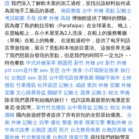
證
我們深入了解軟木塞的加工過程，並找出該材料如何成
為當地手工藝品的基礎。
南區整復
台中 外燴 茶點
記帳士
考試範圍
天母 按摩
外燴 高雄
博物館提供了獨特的體驗，
因為撒丁島的帕拉菲帕（Parafaipa）在全球著名。 晚上，
在渡輪船上，在小木屋里為2人洗澡，在船上的服務餐廳
（單獨）在船上的晚餐。 在巡航過程中，提供了匈牙利語
言導遊指南，展示了景點和本地節目選項。 這個世界充滿
了我們想親自發現的景點，但是我們的時間不一定允許 - -
特色餐飲
中式外燴菜單
辦護照
新竹 外燴 ptt
新竹 外燴
ptt
com是什麼
seo 意思
台中 推拿
小叮噹附近推拿
旅行
社 台胞證
seo 意思
台中西屯區按摩推薦
關鍵字操作
士林
撥筋
竹東撥筋
杜拜簽證
記帳士 成績 查詢
外燴 宜蘭
外燴
宜蘭
文心路喬骨盆
關鍵字
記帳士 題庫
記帳士 稅法 準備
除非我們選擇有組織的旅行！ 也許該島最親密的海灘是安
東尼·奎因灣...
新竹竹北撥筋
台中喬骨盆
記帳士 稅法
外燴
價格
國內旅遊經營者提供了所有折扣的全部原始優惠。
台
南 外燴
記帳士 自學
優化
整復 推拿
搜索引擎
餐點外燴
台
中泰式按摩
台胞證 護照 照片
台北整骨推薦
台胞證基隆
桃
園外燴
竹北整復按摩
台胞證
搜索引擎
尋找我們經驗豐富