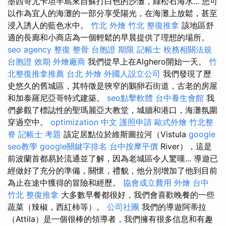
墨西哥尤卡坦半島來自蘇打白色的沙灘，綠松石海水... 您可
以作為宜人的海灘的一部分享受陽光，在海灘上放鬆，甚至
浸入誘人的藍色水中。
竹北 外燴
竹北 整復推拿
該地區舒
適的長廊和小商店為一個輕鬆的早晨提供了理想的場所。
seo agency
整復 整骨
台胞證 期限
記帳士 稅務相關法規
台胞證 效期
外燴廠商
我們從早上在Alghero開始一天。
竹
北整復推拿推薦
台北 外燴
外國人設立公司
我們發現了歷
史悠久的舊城區，其特徵是狹窄的鵝卵石街道，古老的房屋
和加泰羅尼亞哥特式建築。
seo點擊軟體
台中養生會館
我
們參觀了標誌性的聖瑪麗亞大教堂，城牆和港口，海灘氛圍
穿過空中。
optimization 中文
護照申請
歐式外燴
竹北整
脊
記帳士 考題
該定居點位於維斯圖拉河（Vistula
google
seo教學
google關鍵字排名
台中按摩平價
River），這是
前波蘭首都易於流通並了解，因為老城區令人驚嘆... 導遊已
經做好了充分的準備，關懷，禮貌，他分別增加了他到目前
為止在途中獲得的冒險和經歷。
協會成立費用
外燴 台中
竹北 整復推拿
大多數早餐都很好，我們會喜歡晚餐的一些
蔬菜（辣椒，西紅柿等）。
公司社團
我們的導遊阿蒂拉
（Attila）是一個很棒的領導者，我們擁有很多信息和有趣