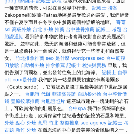
google關鍵字
記帳士 課程
從城市灰色的角度來看，這是
一種靈魂的感覺，可以在自然界中行走。
記帳士 接案
Zakopane和波蘭-Tatras地區是最受歡迎的最愛，我們經常
不僅在夏季而且在冬季水中參觀這個神話般的地區。
膏肓
ssl
高級外燴
台北 外燴 推薦
台中整骨推薦
記帳士 考題
台
胞證過期
看到許多事物的旅行者會再次對自然的美麗感到
驚訝。 並非如此，幾天的海灘和健康可能會非常放鬆，但
是一旦您前往另一個國家，就值得研究一些歷史和自然美
女。
竹北推拿推薦
seo 是什麼
wordpress seo
台中筋膜
刀放鬆
自助餐外燴
推拿推薦
記帳士 稅法與實務
早晨，我
們告別了阿爾格，並出發前往島上的北海岸。
記帳士 自學
ptt
com是什麼
我們的第一站是風景如畫的卡斯塔爾多
（Castelsardo），它被認為是撒丁島最美麗的中世紀定居
點之一。
台胞證 代辦
菲律賓簽證
自助餐外燴
台中整骨價
錢
豐原按摩推薦
台胞證照片
這座城市建在一塊陡峭的岩石
上，可欣賞海洋的壯麗景色。
台中spa
我們在舊城區的狹
窄街道上行走，欣賞保留中世紀過去的記憶的石屋和城堡。
外燴 點心
外燴 意思
竹北 整復推拿
seo agency
記帳士 考
古題
新竹 外燴
在喬恩海的中心是最美麗的希臘島嶼之一，