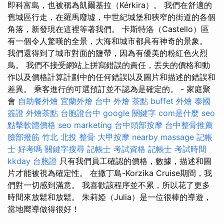
即科富島，也被稱為凱爾基拉（Kérkira）。 我們在舒適的
舊城區行走，在羅馬廢墟，中世紀城堡和狹窄的街道的各個
角落，新發現在這裡等著我們。 卡斯特洛（Castello）區
有一個令人驚嘆的全景，大海和城市都具有神奇的景象。
我們還得到了城市對面的鹽帶，因為有優美的粉紅色火烈
鳥。 我們不接受網站上拼寫錯誤的責任，丟失的價格和動
作以及價格計算計劃中的任何錯誤以及圖片和描述的錯誤和
差異。 乘客進行的可選預訂並不認為是確定的。 - 家庭聚
會
自助餐外燴
宜蘭外燴
台中 外燴 茶點
buffet 外燴
泰國
簽證
外燴茶點
台胞證台中
google 關鍵字
com是什麼
seo
點擊軟體價格
seo marketing
台中頭部按摩
台中整骨推薦
臉部撥筋 竹北
北投 整骨
大甲按摩
nearby massage
記帳
士 好考嗎
關鍵字搜尋
記帳士 考試資格
記帳士 考試時間
kkday 台胞證
只有我們員工確認的價格，數據，描述和圖
片才能被視為確定性。 在撒丁島-Korzika Cruise期間，我
們對一切感到滿意。 我喜歡該程序並不累，所以花了更多
時間來放鬆和放鬆。 朱莉婭（Julia）是一位很棒的導遊，
當地嚮導做得很好！