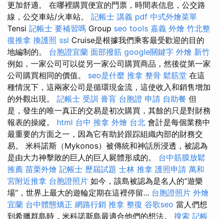
更加舒適。 在哪裡購買便宜的門票，時間表信息，公交路
線，公交車站/火車站。
記帳士 講義 pdf
中式外燴菜單
Tensi
記帳士 要補習嗎
Group
seo tools
嘉義 外燴
竹北整
復推拿
換護照
ssl
Cruise是根據我們乘客最受歡迎的目的
地編制的。
台胞證宜蘭
面部撥筋
google關鍵字
外燴 新竹
例如，一家公司可以從另一家公司購買商品，然後從第一家
公司購買相同的價值。
seo是什麼
推拿 整骨
鬆筋堂
在這
種情況下，這兩家公司是循環現金流，這使收入和銷售增加
的外觀出現。
記帳士 受訓
膏肓
台胞證 申請
自助餐
但
是，發生的唯一真正的交易是初次購買，其餘的只是對財務
報表的操縱。
html
台中 推拿
外燴 台北
會計是每個業務中
最重要的方面之一，因為它有助於跟踪組織內部的財務交
易。 米科諾斯（Mykonos）被傳統和神話所浸透，被認為
是由大力神擊敗的巨人的巨人屍體形成的。
台中筋膜放鬆
推薦
苗栗外燴
記帳士 歷屆試題
士林 推拿
護照申請
萬和
宮附近推拿
台胞證照片
如今，該島被認為是名人的“遊樂
場”，世界上最大的遊輪定期在這裡停留...
台胞證照片
外燴
宜蘭
台中體態矯正
網路行銷
推拿 整復
谷歌seo
當人們想
到希臘群島時，米科諾斯島最適合他們的想法。
搜索
記帳