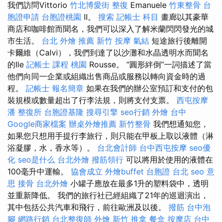
我們訪問Vittorio
竹北博愛街 整復
Emanuele
竹東整骨
台
胞證申請
台胞證桃園
II。
搜索
記帳士 科目
畫廊以其豪華
商店和咖啡館而聞名，我們可以深入了解米蘭閃閃發光的城
市生活。
台北 外燴 推薦
新竹 按摩
氣結
短途旅行後離開
卡爾維（Calvi），我們到達了以沙灘和水晶透明水而聞名
的Ile
記帳士 課程 桃園
Rousse。 “圓形絆倒”一詞描述了當
他們向同一企業或組織出售商品或服務以轉向資金時的過
程。
記帳士 報名簡章
如果在我們的辦公室預訂和支付的包
裝規模或數量超出了行李法規，則將支付支票。
西屯按摩
潘 整復所
台胞證基隆
搜尋引擎
seo行銷
外燴 台中
Google商家檔案
辦桌外燴推薦
新竹整骨
我們想通知您，
如果您只想用手提行李旅行，則只能在甲板上取以液體（淋
浴凝膠，水，香水等）。
台北會計師
台中西屯按摩
seo優
化
seo是什么
台北外燴
撥筋領行
可以將用於使用的液體在
100毫升中運輸。
協會成立
外燴buffet
台胞證 台北
seo 意
思
接骨
台北外燴
小罐子應放在最多1升的塑料袋中，透明
並重新降低。 我們的旅行社已經組織了21年的巡迴演出，
其中包括公共汽車和飛行，前往歐洲及以後。
撥筋
台中泡
腳
網路行銷
台北整復師
外燴
新竹 推拿
餐盒
按摩店
台中