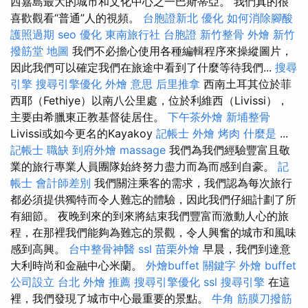
西嘉島最大的城市和文化中心之一巴斯蒂亞。 我們真的很
喜歡觀看“普通”人的視頻。
台胞證新北
優化
如何消除腳酸
護照過期
seo 優化
東南旅行社 台胞證
新竹整骨
外燴 新竹
撥筋堂 地圖
我們不必擔心使用各種編輯程序來操縱圖片，
因此我們可以確定我們在旅途中看到了什麼等待我們...
搜尋
引擎
搜尋引擎優化
外燴 意思
后里推拿
西南土耳其位於菲
西耶（Fethiye）以南八公里處，位於利維西（Livissi），
主要由希臘東正教基督徒居住。
下午茶外燴
新埔整骨
Livissi或如今更名的Kayakoy
記帳士
外燴 烤肉
什麼是
...
記帳士 職缺
到府外燴
massage
我們為我們經驗豐富且敬
業的旅行專業人員團隊始終努力盡力而為而感到自豪。
記
帳士 會計師差別
我們關注乘客的需求，我們認為每次旅行
都必須提供獨特而令人難忘的體驗，因此我們仔細計劃了所
有細節。 夜晚到來的到來將結束我們豐富而激動人心的旅
程，在那裡我們能夠為難忘的景觀，令人興奮的城市和風味
感到高興。
台中整骨神醫
ssl
苗栗外燴
早晨，我們到達意
大利時尚和金融中心米蘭。
外燴buffet
關鍵字
外燴 buffet
公司設立
台北 外燴 推薦
搜尋引擎優化
ssl
搜尋引擎
在這
裡，我們發現了城市中心最重要的景點。
牛角 筋膜刀撥筋