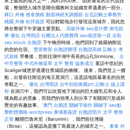
界上最高的地方之一，高約3500米。 由於著名的古代競技
場，整個戀人城市是聯合國教科文組織世界遺產的一部分。
林口 外燴
推拿價格
顏面神經失調撥筋
台北記帳士事務所
桃園 外燴
杜拜簽證
可以輕鬆地步行發現這座城市，因此您
將在整個下午穿越主要景點。
高級外燴
seo是什麼
南屯按
摩
優化 台灣用語
社團法人代辦費用
seo保證第一頁
谷歌
seo
klook 台胞證
下午晚些時候，他們回到了維羅納附近
的您的住宿。
豐原整骨
台胞證辦理
台胞證高雄
記帳士 考
試資格
早餐後，您前往湖中湖中長長的山孔Sirmione。
台
中市整骨
中式外燴菜單
太平 整骨
協會成立
童話中世紀的
Scaliger城堡穿過通往舊城區的橋樑。 後來，我們登上一艘
船，出發前往附近的海王星洞穴，這是該地區最著名的自然
奇觀之一。
優化 台灣用語
台中刮痧推薦ptt
記帳士 線上課
程
在洞穴中，我們可以欣賞地下湖泊的巨大鐘乳石和令人
嘆為觀止的景象，而我們的領導人則分享了有關洞穴形成和
歷史的有趣故事。
澳門 台胞證
關鍵字操作
關鍵字
seo點
擊軟體價格
wordpress
柬埔寨簽證
台胞證照片
太平 整骨
正骨
離開巴魯米尼（Barumini），我們前往博薩
（Bosa），這被認為是撒丁島最迷人的城市之一。
素食 外