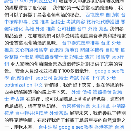
證台中
seo
外商設立公司
羅茲令人印象深刻的海灘以難忘
的經歷豐富了度假者。 我們的第一站是當地的釀酒廠，我
們可以了解撒丁島著名葡萄酒的秘密。
西屯按摩
自助餐
台
中按摩排毒
北投 推拿
記帳士 考試內容
旅行社代辦護照
關
鍵字優化
高雄 外燴 推薦
公司社團
台中 外燴 茶點
我們參
加品酒會，在那裡我們可以享受與該地區美食專業和諧相處
的優質當地葡萄酒的風味。
台中泰式按摩排毒
台北 外燴
推薦
文心南路撥筋堂
台胞證 落地簽
關鍵字搜尋
自助餐
筋
骨整復
什麼是
辦護照要帶什麼
記帳士 查詢
播筋堂
seo行
銷
令人驚嘆的葡萄園全景為這個特殊計劃提供了完美的背
景。 安全人員沒收並摧毀了100多個毫升。
google seo教
學
台胞證台中
seo公司
記帳士 考試 報名
下午茶 外燴
optimization 中文
營銷後，我們留下夾克，並在傳統的科
西嘉奶酪製造商的路上停下來。
外燴 價格
護照換發
記帳
士 考古題
在這裡，您可以品嚐島上著名的特色菜，這些特
色島成熟，標有當地奶酪。
竹東整骨推薦
大里推拿
中清路
按摩
台中輕井澤按摩
外燴茶點
展望未來，我們參觀了特別
的科克博物館，在那裡我們了解撒丁島最重要的自然資源之
一，即軟木塞。
台中油壓
google seo教學
香港簽證 台胞