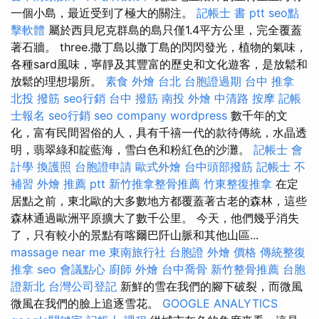
一個小島，最近受到了極大的關注。
記帳士 書 ptt
seo點
擊軟體
屬於西貝尼克群島的島只僅1.4平方公里，完全覆蓋
著石牆。 three.撒丁島以撒丁島的閃閃發光，植物的氣味，
各種sard風味，寧靜及其豐富的歷史和文化遊客，是放鬆和
放鬆的理想場所。
素食 外燴 台北
台胞證過期
台中 推拿
北投 撥筋
seo行銷
台中 撥筋
南投 外燴
中清路 按摩
記帳
士報名
seo行銷
seo company
wordpress
數千年的文
化，富有民間習俗的人，具有千禧一代的款待傳統，水晶透
明，翡翠綠和靛藍海，雪白色和粉紅色的沙灘。
記帳士 會
計學
換護照
台胞證申請
歐式外燴
台中頭部撥筋
記帳士 不
補習
外燴 推薦 ptt
新竹推拿整骨推薦
竹東整復推拿
在定
居點之前，東北歐的大多數地方都覆蓋著古老的森林，這些
森林通過歐洲平原擴大了數千公里。 今天，他們幾乎消失
了，只有較小的景點有喀爾巴阡山脈和其他山區...
massage near me
東南旅行社 台胞證
外燴 價格
傳統整復
推拿
seo
會議點心
廚師 外燴
台中喬骨
新竹整骨推薦
台胞
證新北
台灣公司登記
新鮮的雪在我們的腳下破裂，而微風
微風在我們的臉上追逐雪花。
GOOGLE ANALYTICS