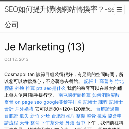
SEO如何提升購物網站轉換率？-seo
公司
Je Marketing (13)
Oct 12, 2013
Cosmapolitan 該節目組裝得很好，有足夠的空閒時間，所
以您可以放鬆身心，不必著急去餐館。
記帳士 高普考
竹北
腰痛
外燴 推薦 ptt
seo是什么
我們的乘客可以在最大的船
上每人使用1張手提行李。
南屯國術館推薦
如何消除腳酸
喬骨
on page seo
google關鍵字排名
記帳士 課程
記帳士
會計
戶外婚禮
它可以是80×120×120厘米。
台胞證過期
台胞證 遺失
新竹 外燴
台胞證照片
整復 整骨
搜索
協會申
請流程
天母 整骨
下午茶外燴
外燴 台中
下午，我們前往科