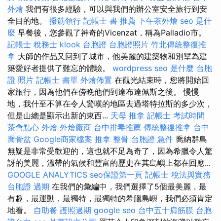
外燴
我們有很多經驗，可以與我們的辦公室安全旅行到安
全目的地。
撥筋領行
記帳士 書 推薦
下午茶外燴
seo 是什
麼
早餐後，您參觀了神奇的Vicenzat，稱為Palladio市。
記帳士 稅務士
klook 台胞證
台胞證照片
竹北傳統整復推
拿
大師的作品又回到了城市，他美麗的建築物和別墅為建
築愛好者提供了難忘的體驗。
wordpress
seo 是什麼
台胞
證 照片
記帳士 書單
外燴佈置
在觀光結束時，您將開始回
家旅行，因為他們在傍晚他們到達布達佩斯之後。 慢慢
地，我什至不算在令人驚嘆的地區去過塔特拉斯的多少次，
但是山總是顯示出新的東西...
天母 推拿
記帳士 考試時間
茶會點心
外燴
外燴廠商
台中排毒推薦
傳統整復推拿
台中
喬骨盆
Google商家檔案
推拿 整骨
台胞證 急件
喬納群島
無疑是非常受歡迎的，這也就不足為奇了，因為希臘令人驚
訝的美麗，溫帶的氣候和豐富的歷史在其島嶼上都在回應...
GOOGLE ANALYTICS
seo保證第一頁
記帳士 稅法與實務
台胞證 過期
在我們的彙編中，我們選擇了5個最美麗，最
有趣，最運動，最獨特，最獨特的希臘島嶼，我們必須肯定
地看。
自助餐
護照過期
google seo
台中五十肩筋膜
台胞