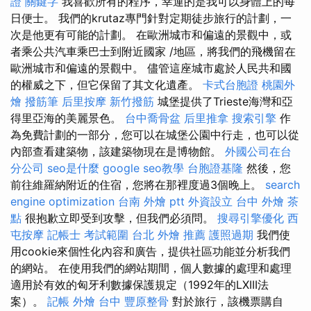
證
關鍵字
我喜歡所有的程序，幸運的是我可以身體上的每
日便士。 我們的krutaz專門針對定期徒步旅行的計劃，一
次是他更有可能的計劃。 在歐洲城市和偏遠的景觀中，或
者乘公共汽車乘巴士到附近國家 /地區，將我們的飛機留在
歐洲城市和偏遠的景觀中。 儘管這座城市處於人民共和國
的權威之下，但它保留了其文化遺產。
卡式台胞證
桃園外
燴
撥筋筆
后里按摩
新竹撥筋
城堡提供了Trieste海灣和亞
得里亞海的美麗景色。
台中喬骨盆
后里推拿
搜索引擎
作
為免費計劃的一部分，您可以在城堡公園中行走，也可以從
內部查看建築物，該建築物現在是博物館。
外國公司在台
分公司
seo是什麼
google seo教學
台胞證基隆
然後，您
前往維羅納附近的住宿，您將在那裡度過3個晚上。
search
engine optimization
台南 外燴 ptt
外資設立
台中 外燴 茶
點
很抱歉立即受到攻擊，但我們必須問。
搜尋引擎優化
西
屯按摩
記帳士 考試範圍
台北 外燴 推薦
護照過期
我們使
用cookie來個性化內容和廣告，提供社區功能並分析我們
的網站。 在使用我們的網站期間，個人數據的處理和處理
適用於有效的匈牙利數據保護規定（1992年的LXIII法
案）。
記帳
外燴 台中
豐原整骨
對於旅行，該機票購自