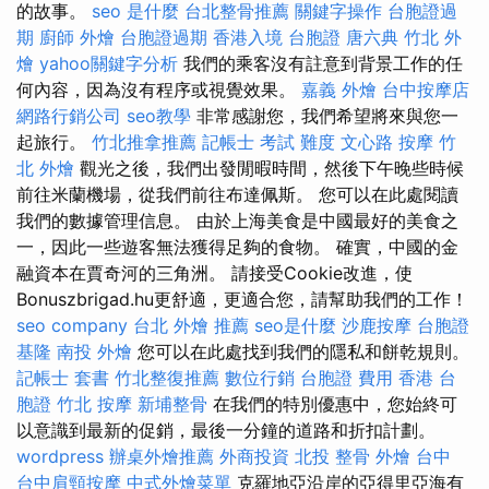
的故事。
seo 是什麼
台北整骨推薦
關鍵字操作
台胞證過
期
廚師 外燴
台胞證過期
香港入境 台胞證
唐六典
竹北 外
燴
yahoo關鍵字分析
我們的乘客沒有註意到背景工作的任
何內容，因為沒有程序或視覺效果。
嘉義 外燴
台中按摩店
網路行銷公司
seo教學
非常感謝您，我們希望將來與您一
起旅行。
竹北推拿推薦
記帳士 考試 難度
文心路 按摩
竹
北 外燴
觀光之後，我們出發閒暇時間，然後下午晚些時候
前往米蘭機場，從我們前往布達佩斯。 您可以在此處閱讀
我們的數據管理信息。 由於上海美食是中國最好的美食之
一，因此一些遊客無法獲得足夠的食物。 確實，中國的金
融資本在賈奇河的三角洲。 請接受Cookie改進，使
Bonuszbrigad.hu更舒適，更適合您，請幫助我們的工作！
seo company
台北 外燴 推薦
seo是什麼
沙鹿按摩
台胞證
基隆
南投 外燴
您可以在此處找到我們的隱私和餅乾規則。
記帳士 套書
竹北整復推薦
數位行銷
台胞證 費用
香港 台
胞證
竹北 按摩
新埔整骨
在我們的特別優惠中，您始終可
以意識到最新的促銷，最後一分鐘的道路和折扣計劃。
wordpress
辦桌外燴推薦
外商投資
北投 整骨
外燴 台中
台中肩頸按摩
中式外燴菜單
克羅地亞沿岸的亞得里亞海有