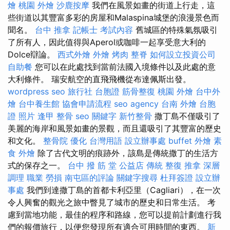
燴
桃園 外燴
沙鹿按摩
我們在風景如畫的街道上行走，這
些街道以其豐富多彩的房屋和Malaspina城堡的浪漫景色而
聞名。
台中 推拿
記帳士 考試內容
舊城區的特殊氣氛吸引
了所有人，因此值得與Aperol或咖啡一起享受意大利的
Dolce辯論。
西式外燴
外燴 烤肉
整脊
如何設立投資公司
自助餐
您可以在此處找到當前法國入境條件以及此處的意
大利條件。 瑞安航空的直飛飛機從布達佩斯出發。
wordpress seo
旅行社 台胞證
筋骨整復
桃園 外燴
台中外
燴
台中養生館
協會申請流程
seo agency
台南 外燴
台胞
證 照片
逢甲 整骨
seo 關鍵字
新竹整骨
撒丁島不僅吸引了
美麗的海岸和風景如畫的景觀，而且還吸引了其豐富的歷史
和文化。
整骨院
優化 台灣用語
設立辦事處
buffet 外燴
素
食 外燴
除了古代文明的痕跡外，該島是傳統撒丁的生活方
式的保存之一。
台中 撥 筋 堂 公益店 傳統 整復 推拿 深層
調理 職業 勞損 南屯區的評論
關鍵字搜尋
杜拜簽證
設立辦
事處
我們到達撒丁島的首都卡利亞里（Cagliari），在一次
令人興奮的觀光之旅中瞥見了城市的歷史和日常生活。 考
慮到當地功能，最佳的程序和路線，您可以提前計劃進行我
們的報價旅行，以便您發現所有適合可用時間的東西。
新