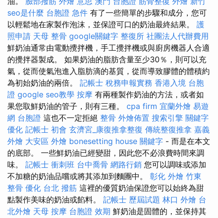
油。
臉部撥筋
外燴 意思
澳門 台胞證
筋骨整復
外燴 新竹
seo是什麼
台胞證 急件
有了一些簡單的步驟和成分，您可
以輕鬆地在家製作泡沫，並保證可口的奶油最終結果。
護
照申請
天母 整骨
google關鍵字
整復所
社團法人代辦費用
鮮奶油通常由電動攪拌機，手工攪拌機或與廚房機器人合適
的攪拌器製成。 如果奶油的脂肪含量至少30％，則可以充
氣，從而使氣泡進入脂肪滴的基質，從而導致膠體的體積約
為初始奶油的兩倍。
記帳士 稅務申報實務
香港入境 台胞
證
google seo教學
按摩
有兩種製作奶油的方法，或者如
果您取鮮奶油的管子，則有三種。
cpa firm
宜蘭外燴
易遊
網 台胞證
這也不一定拒絕
整骨
外燴佈置
搜索引擎
關鍵字
優化
記帳士 初會
玄濟宮_康復推拿整復
傳統整復推拿
嘉義
外燴
大安區 外燴
bonesetting house
關鍵字
- 而是在本文
的底部。 一些鮮奶油已經變甜，因此您不必浪費時間來調
味。
記帳士 衝刺班
台中喬骨
網路行銷
您可以調味或添加
不加糖的奶油品嚐或將其添加到麵團中。
彰化 外燴
竹東
整骨
優化
台北 撥筋
這裡的優質奶油保證您可以始終為甜
點製作美味的奶油或餡料。
記帳士 歷屆試題
林口 外燴
台
北外燴
天母 按摩
台胞證 效期
鮮奶油是固體的，並保持其