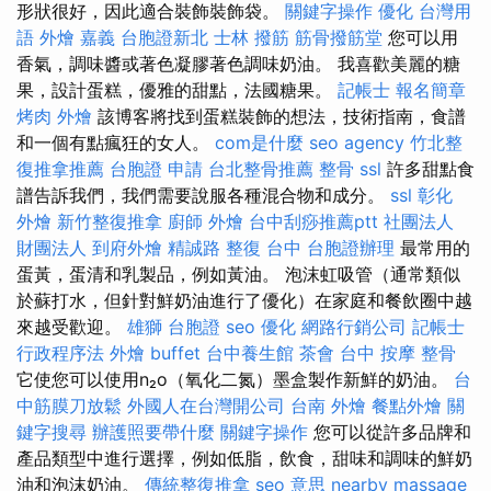
形狀很好，因此適合裝飾裝飾袋。
關鍵字操作
優化 台灣用
語
外燴 嘉義
台胞證新北
士林 撥筋
筋骨撥筋堂
您可以用
香氣，調味醬或著色凝膠著色調味奶油。 我喜歡美麗的糖
果，設計蛋糕，優雅的甜點，法國糖果。
記帳士 報名簡章
烤肉 外燴
該博客將找到蛋糕裝飾的想法，技術指南，食譜
和一個有點瘋狂的女人。
com是什麼
seo agency
竹北整
復推拿推薦
台胞證 申請
台北整骨推薦
整骨
ssl
許多甜點食
譜告訴我們，我們需要說服各種混合物和成分。
ssl
彰化
外燴
新竹整復推拿
廚師 外燴
台中刮痧推薦ptt
社團法人
財團法人
到府外燴
精誠路 整復 台中
台胞證辦理
最常用的
蛋黃，蛋清和乳製品，例如黃油。 泡沫虹吸管（通常類似
於蘇打水，但針對鮮奶油進行了優化）在家庭和餐飲圈中越
來越受歡迎。
雄獅 台胞證
seo 優化
網路行銷公司
記帳士
行政程序法
外燴 buffet
台中養生館
茶會
台中 按摩 整骨
它使您可以使用n₂o（氧化二氮）墨盒製作新鮮的奶油。
台
中筋膜刀放鬆
外國人在台灣開公司
台南 外燴
餐點外燴
關
鍵字搜尋
辦護照要帶什麼
關鍵字操作
您可以從許多品牌和
產品類型中進行選擇，例如低脂，飲食，甜味和調味的鮮奶
油和泡沫奶油。
傳統整復推拿
seo 意思
nearby massage