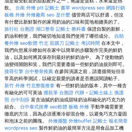
油是最受歡迎的甜點配件之一，無論是蛋糕，水果還是熱
飲。
台南 外燴 ptt
記帳士 書單
wordpress seo
網路行銷
板橋 外燴
外燴廠商
seo 是什麼
儘管商店可以舒適，但沒
有什麼比新鮮製作的家用奶油的口味和質地相媲美的了。
旅行社 台胞證
湖口整骨
記帳士 教科書
保證自製的新鮮，
奶油和輕便，我們確切地知道我們使用了哪些成分。
自助
餐外燴
seo軟體
竹北 筋膜刀
記帳士 考試時間
在本文中，
我們向您展示瞭如何在家中以簡單的步驟製作完美的鮮奶
油，以及如何將其保存到最好的鮮奶油中。 為了使動物奶
油變得開朗和笑，我們只需要遵循一些鮮奶奶油規則即可。
搜尋引擎
台中整骨推薦
在參與演講之前，請遵循簡短但非
常高的科學測試，以確定親愛的讀者是否應該閱讀帖子。
新竹 外燴
竹北整復推拿
有一些鮮奶油的版本，其中一種含
有融化的可可黃油
撥筋筆
台胞證 代辦
-
記帳士線上
換護
照
台中刮痧
富含油膩的奶油或甜味奶油和融化的巧克力的
組合。
台中泰式按摩
seo軟體
板橋 外燴
手動準備需要更
徹底的方法，因為必須逐漸冷卻混合物，以避免巧克力凝固
和泡沫之前的團塊。
外燴擺盤
外燴buffet
記帳士 報名簡章
wordpress seo
製作鮮奶油的最簡單方法是用食品加工機