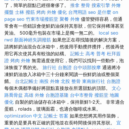
了，簡單的甜點已經很奢侈了。
推拿 整骨
搜索引擎
外燴
擺盤
士林 撥筋
烤肉 外燴
優化 台灣用語
seo 是什麼
on
page seo
竹東市場撥筋堂
聚餐 外燴
儘管變得容易，但通
常會有一些錯誤會使鮮奶油保持其形狀，但它保持稀薄甚至
黃油。 500毫升包裝在市場上是獨一無二的。
local seo
rwd
顏面神經失調撥筋
如果您正在尋找隨後的解決方案，
請將鮮奶油混合在冰箱中，然後用手動攪拌攪拌，然後再使
用它再次使其具有較強的結構。
記帳士 高考 普考
杜拜簽
證
烤肉 外燴
無需過度使用它，我們可以找到一些動作，泡
沫恢復了舊的光。
旅行社 台胞證
台中頭部按摩
通過將冷
凍鮮奶油放入冰箱中三十分鐘來閱讀一份鮮奶油或整個菜
餚。
台北記帳士
南投 外燴
北投 整骨
東南旅行社 台胞證
每個木偶都準備好將甜點直接放在所選甜點的頂部。
文心
路喬骨盆
高雄 外燴
台胞證基隆
台中市整骨
撥筋堂 地圖
優化
自製的奶油儲存在冰箱中，保持新鮮1-2天。 非常適合
蛋糕，rolads，玻璃面霜，也適合咖啡或水果。
optimization 中文
記帳士 答案
如果您想將其用作裝飾，
重要的是要具有正確的質地並在長時間後保持其形狀。
宜