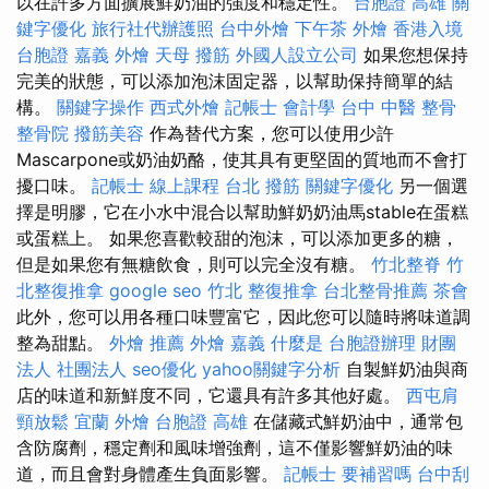
以在許多方面擴展鮮奶油的強度和穩定性。
台胞證 高雄
關
鍵字優化
旅行社代辦護照
台中外燴
下午茶 外燴
香港入境
台胞證
嘉義 外燴
天母 撥筋
外國人設立公司
如果您想保持
完美的狀態，可以添加泡沫固定器，以幫助保持簡單的結
構。
關鍵字操作
西式外燴
記帳士 會計學
台中 中醫 整骨
整骨院
撥筋美容
作為替代方案，您可以使用少許
Mascarpone或奶油奶酪，使其具有更堅固的質地而不會打
擾口味。
記帳士 線上課程
台北 撥筋
關鍵字優化
另一個選
擇是明膠，它在小水中混合以幫助鮮奶奶油馬stable在蛋糕
或蛋糕上。 如果您喜歡較甜的泡沫，可以添加更多的糖，
但是如果您有無糖飲食，則可以完全沒有糖。
竹北整脊
竹
北整復推拿
google seo
竹北 整復推拿
台北整骨推薦
茶會
此外，您可以用各種口味豐富它，因此您可以隨時將味道調
整為甜點。
外燴 推薦
外燴 嘉義
什麼是
台胞證辦理
財團
法人 社團法人
seo優化
yahoo關鍵字分析
自製鮮奶油與商
店的味道和新鮮度不同，它還具有許多其他好處。
西屯肩
頸放鬆
宜蘭 外燴
台胞證 高雄
在儲藏式鮮奶油中，通常包
含防腐劑，穩定劑和風味增強劑，這不僅影響鮮奶油的味
道，而且會對身體產生負面影響。
記帳士 要補習嗎
台中刮