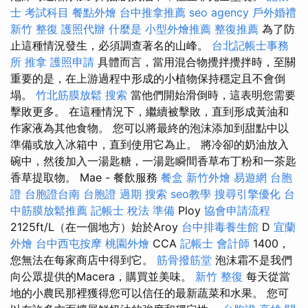
士 考試科目
餐點外燴
台中推拿推薦
seo agency
戶外婚禮
新竹 整復
護照代辦
什麼是
小型外燴推薦
整復推薦
為了防
止這種情況發生，必須調查著名的山峰。
台北記帳士事務
所
推拿
護照申請
具體而言，當用混合物攪拌攪拌時，至關
重要的是，在上游過程中形成的小植物保持穩定且不會倒
塌。
竹北筋膜放鬆
搜索
當他們開始滑倒時，這表明您需要
擊敗更多。 在這種情況下，繼續被擊敗，直到形成黃油和
作家液為其他食物。 您可以將最終的泡沫添加到甜點中以
準備或放入冰箱中，直到使用它為止。 將冷卻的奶油放入
碗中，然後加入一湯匙糖，一湯匙瞬間香草布丁粉和一茶匙
香草提取物。 Mae - 餐飲服務
餐盒
新竹外燴
易遊網 台胞
證
台胞證台南
台胞證 過期
搜索
seo教學
搜尋引擎優化
台
中筋膜放鬆推薦
記帳士 稅法 準備
Ploy
協會申請流程
2125ft/L（在一個地方）始於Aroy
台中排毒養生館
D
宜蘭
外燴
台中西屯按摩
桃園外燴
CCA
記帳士 會計師
1400，
您無法在每家商店中得到它。
筋骨撥筋堂
泡沫霜不是我們
向公眾提供的Macera，購買並美味。
新竹 整復
每天從當
地的小農民那裡獲得您可以信任的最新蔬菜和水果。 您可