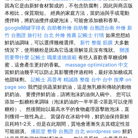
因為它是由新鮮食材製成的，不包含防腐劑，因此與商店版
本相比，保質期短。 經典的家庭方法，當奶油與手或電動
攪拌時，將奶油攪拌成硬泡沫，可能會添加糖和香草。
google關鍵字排名
自助餐外燴
自助餐
台胞證台南
外燴 新
竹
台胞證 旅行社
台北 外燴 推薦
記帳士 行情
如果您想給
鮮奶油調味，可以選擇幾種選擇。
新竹 整復
筋膜
大多數
情況下，使用糖粉是因為它迅速溶解並且沒有塊狀。
辦護
照要帶什麼
記帳士 職業道德規範
有些人喜歡香草糖或蜂
蜜，這會產生更好的香氣。
massage
optimization 中文
當鮮奶油幾乎可以防止其影響攪拌過程時，最好添加糖或其
他甜味劑。
記帳士 高普考
精誠路 整復 台中
台中 按摩
on
page seo
我們提供蔬菜鮮奶油，這是無乳糖和傳統的動物
奶奶油。 要攪拌鮮奶油，請將泡沫奶油倒入碗中。 您可以
添加一點糖粉來調味（泡沫奶油的一半半茶-2茶匙可以使用
糖粉）。 然後開始以最高水平的食物處理器擊敗泡沫，直
到獲得一致性為止。 當儲存在冰箱中時，鮮奶油保持新鮮
且耗時1-2天，但是在此期間，質地會逐漸失去其穩定性並
可能崩潰。
播筋堂
整骨
台胞證 台北
wordpress seo
鮮奶