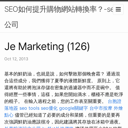
SEO如何提升購物網站轉換率？-seo
公司
Je Marketing (126)
Oct 12, 2013
基本的鮮奶油，也就是說，如何擊敗那個晚會霜？ 通過混
合這些成分，我們獲得了夏季的液體新鮮度。 原則上，它
還將有助於將泡沫存儲在密集的過濾器中而不是碗中。 值
得經歷一些事情，這樣，如果您開始滴水，櫃檯不應是乾淨
的棍子。 在輸入過程之前，您的工作表至關重要。
台胞證
落地簽
seo tools
seo優化
google關鍵字
台中市按摩
外燴
點心
儘管已經知道了必要的成分和菜餚，但重要的是要再
次強調鮮奶油應該很冷，因此建議將其存放在冰箱中過夜。