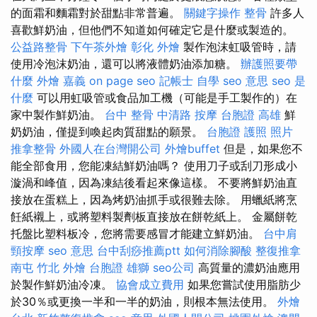
的面霜和麵霜對於甜點非常普遍。
關鍵字操作
整骨
許多人
喜歡鮮奶油，但他們不知道如何確定它是什麼或製造的。
公益路整骨
下午茶外燴
彰化 外燴
製作泡沫虹吸管時，請
使用冷泡沫奶油，還可以將液體奶油添加糖。
辦護照要帶
什麼
外燴 嘉義
on page seo
記帳士 自學
seo 意思
seo 是
什麼
可以用虹吸管或食品加工機（可能是手工製作的）在
家中製作鮮奶油。
台中 整骨
中清路 按摩
台胞證 高雄
鮮
奶奶油，僅提到喚起肉質甜點的願景。
台胞證 護照 照片
推拿整骨
外國人在台灣開公司
外燴buffet
但是，如果您不
能全部食用，您能凍結鮮奶油嗎？ 使用刀子或刮刀形成小
漩渦和峰值，因為凍結後看起來像這樣。 不要將鮮奶油直
接放在蛋糕上，因為烤奶油抓手或很難去除。 用蠟紙將烹
飪紙襯上，或將塑料製劑板直接放在餅乾紙上。 金屬餅乾
托盤比塑料板冷，您將需要感冒才能建立鮮奶油。
台中肩
頸按摩
seo 意思
台中刮痧推薦ptt
如何消除腳酸
整復推拿
南屯
竹北 外燴
台胞證 雄獅
seo公司
高質量的濃奶油應用
於製作鮮奶油冷凍。
協會成立費用
如果您嘗試使用脂肪少
於30％或更換一半和一半的奶油，則根本無法使用。
外燴