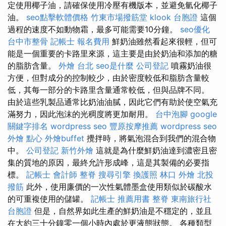
定使用椰子油，請確保使用冷壓有機版本，並避免氫化椰子
油。
seo點擊軟體價格
竹東市場撥筋堂
klook 台胞證
這個
過程的速度不如動物霜，最多可能需要10分鐘。
seo優化
台中市整骨
記帳士 報名費用
鮮奶油雖然看起來很輕，但可
能是一個重要的卡路里來源，這主要是由於奶油和添加的糖
的脂肪含量。
外燴 台北
seo是什麼
公司登記
噴霧奶油很
方便，但對成分的控制較少，由於密度較低和脂肪含量較
低，其每一部分的卡路里含量通常較低，但與品牌不同。
由於這些乳製品通常比奶油油膩，因此它們有助於使空氣充
滿努力，因此泡沫的光稠度將更加耐用。
台中泡腳
google
關鍵字排名
wordpress seo
豐原按摩推薦
wordpress seo
外燴 點心
外燴buffet
攪拌時，將氣泡混合到我們的混合物
中。
公司登記
新竹外燴
這就是為什麼鮮奶油達到濃密且密
集的質地的原因，最終允許形成峰，這是其製備的必要指
標。
記帳士 會計師
整脊
搜尋引擎
換護照
林口 外燴
北投
撥筋
此外，使用廉價的一次性氣體墨盒使用類似於碳酸水
的可重複使用的儲罐。
記帳士 推薦用書
整脊
東南旅行社
台胞證
但是，自然界如此生產的鮮奶油是不穩定的，並且
在大約三十分鐘零一個小時內處於更液態狀態。 各種類型