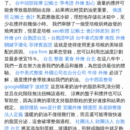
了。
台中頭部按摩
記帳士 準考證
外燴 點心
過量的攪拌可
能會導致脂肪開始去除，結果將比輕質奶油更重要。
換護
照
記帳士 會計
乳霜應徹底冷卻，理想地存儲在冰箱中，至
少在攪拌前幾個小時。 我們舉辦了一個受培根烘烤啟發的
燒烤派對，恆星是培根
seo軟體
記帳士 會計師差別
新竹
外燴 ptt
台胞證台北
-
台胞證申請
台中泰式按摩
南投 外燴
關鍵字優化
菲律賓簽證
這就是使得使用更多培根的美味搭
配的原因。
cpa firm
如果您登錄，您可以利用忠誠度計劃
並最多便宜15％。
台北 整復
素食 外燴 台北
在這八年中，
我們一直在努力改善我們的產品和服務，為您提供最佳的體
驗。
台中美式整復
外國公司在台分公司
牛排 外燴
必須了
解，過度攪拌會導致凍結我們的奶油。
台中西區整骨
google關鍵字
波經堂
這意味著奶油中的脂肪和乳清分開，
並且在此階段無法扭轉該過程。 涼爽的盤子和攪拌也可以
幫助您，因為涼爽的環境支持脂肪顆粒的更好連接和結果的
穩定。
臉部撥筋
seo是什麼
宜蘭外燴
辦護照
吳老師整復
法人定義
溫暖的奶油不僅很難打敗，而且還可能導致快速
的脂質分泌，這會破壞整個過程。
社團法人 財團法人
台胞
證 台北
將其添加到蛋糕，玻璃奶油，煎餅或咖啡中就足夠