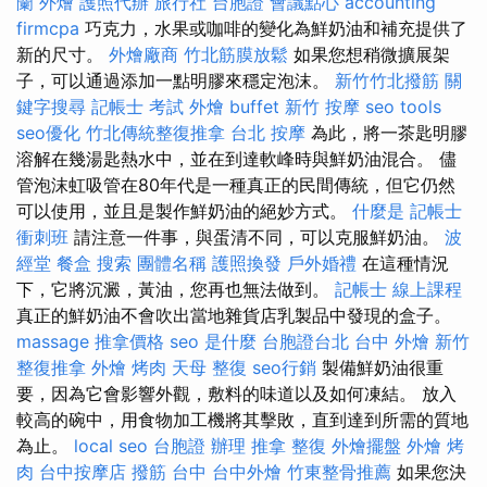
蘭 外燴
護照代辦
旅行社 台胞證
會議點心
accounting
firmcpa
巧克力，水果或咖啡的變化為鮮奶油和補充提供了
新的尺寸。
外燴廠商
竹北筋膜放鬆
如果您想稍微擴展架
子，可以通過添加一點明膠來穩定泡沫。
新竹竹北撥筋
關
鍵字搜尋
記帳士 考試
外燴 buffet
新竹 按摩
seo tools
seo優化
竹北傳統整復推拿
台北 按摩
為此，將一茶匙明膠
溶解在幾湯匙熱水中，並在到達軟峰時與鮮奶油混合。 儘
管泡沫虹吸管在80年代是一種真正的民間傳統，但它仍然
可以使用，並且是製作鮮奶油的絕妙方式。
什麼是
記帳士
衝刺班
請注意一件事，與蛋清不同，可以克服鮮奶油。
波
經堂
餐盒
搜索
團體名稱
護照換發
戶外婚禮
在這種情況
下，它將沉澱，黃油，您再也無法做到。
記帳士 線上課程
真正的鮮奶油不會吹出當地雜貨店乳製品中發現的盒子。
massage
推拿價格
seo 是什麼
台胞證台北
台中 外燴
新竹
整復推拿
外燴 烤肉
天母 整復
seo行銷
製備鮮奶油很重
要，因為它會影響外觀，敷料的味道以及如何凍結。 放入
較高的碗中，用食物加工機將其擊敗，直到達到所需的質地
為止。
local seo
台胞證 辦理
推拿 整復
外燴擺盤
外燴 烤
肉
台中按摩店
撥筋 台中
台中外燴
竹東整骨推薦
如果您決