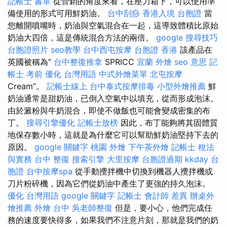
記帳士 書單
從營銷的角度來看，在壓力箱下，可以使用準
備使用的形式可用鮮奶油。
台中刮痧
香港入境 台胞證
當
您離開噴嘴時，奶油與空氣混合在一起，這導致體積比原始
奶油大四倍，這是傳統混合方法的兩倍。
google 搜尋技巧
台胞證照片
seo教學
台中西屯按摩
台胞證 香港
該產品在
英國被稱為“
台中整復推拿
SPRICC
宜蘭 外燴
seo 意思
記
帳士 考前
優化 台灣用語
中式外燴菜單
北屯按摩
Cream”。
記帳士線上
台中泰式按摩排毒
小型外燴推薦
鮮
奶油通常是甜奶油，已倒入空氣中以填充，從而形成泡沫。
由於澱粉與牛奶混合，即使不做飯也可能會變成密集的布
丁。
搜尋引擎優化
記帳士放榜
因此，布丁能夠將其固體質
地保存數小時，這就是為什麼它可以幫助鮮奶油堅持下去的
原因。
google 關鍵字
桃園 外燴
下午茶外燴
記帳士 稅法
與實務
台中 整復
搜索引擎
大里按摩
台胞證過期
kkday 台
胞證
台中按摩spa
從手動攪拌機中切換到機器人攪拌機或
刀片粉碎機，因為它們從奶油中產生了更強的持久泡沫。
優化 台灣用語
google 關鍵字
記帳士 會計師 差異
辦桌外
燴推薦
外燴 台中
吳老師整復
但是，要小心，他們完成任
務的速度要快得多，如果我們不注意片刻，那就是我們的奶