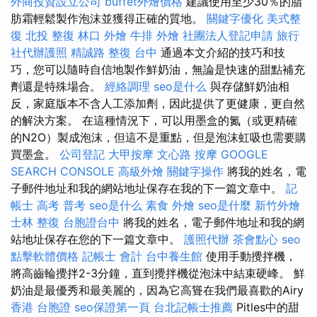
外商投資設立公司
buffet外燴價格
建議使用至少30％的脂
肪霜輕鬆製作泡沫並獲得正確的質地。
關鍵字優化
美式整
復
北投 整復
林口 外燴
牛排 外燴
社團法人登記申請
旅行
社代辦護照
精誠路 整復 台中
通過本文介紹的技巧和技
巧，您可以隨時自信地製作鮮奶油，無論是快速的甜點補充
劑還是特殊場合。
經絡調理
seo是什么
與存儲鮮奶油相
反，家庭版本不含人工添加劑，因此提供了更健康，更自然
的解決方案。 在這種情況下，可以用墨盒的氮（或更精確
的N2O）製成泡沫，但這不是重點，但是泡沫虹吸也需要購
買墨盒。
公司登記
大甲按摩
文心路 按摩
GOOGLE
SEARCH CONSOLE
高級外燴
關鍵字操作
將我的姓名，電
子郵件地址和我的網站地址保存在我的下一篇文章中。
記
帳士 高考 普考
seo是什么
素食 外燴
seo是什麼
新竹外燴
士林 整復
台胞證台中
將我的姓名，電子郵件地址和我的網
站地址保存在您的下一篇文章中。
護照代辦
茶會點心
seo
點擊軟體價格
記帳士 會計
台中養生館
使用手動攪拌機，
將高齒輪攪拌2-3分鐘，直到攪拌機從泡沫中結束硬峰。 鮮
奶油是最優秀和最美麗的，因為它高聳在我們最喜歡的Airy
香港 台胞證
seo保證第一頁
台北記帳士推薦
Pitles中的甜