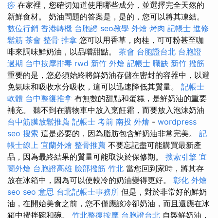
痧
在家裡，您確切知道使用哪些成分，並選擇完全天然的
新鮮食材。 奶油問題的答案是，是的，您可以將其凍結。
數位行銷
香港轉機 台胞證
seo教學
外燴 烤肉
記帳士 進修
鬆筋
茶會
整骨 推拿
您可以用香草，肉桂，可可粉甚至咖
啡來調味鮮奶油，以品嚐甜點。
茶會
台胞證台北
台胞證
過期
台中按摩排毒
rwd
新竹 外燴
記帳士 職缺
新竹 撥筋
重要的是，您必須始終將鮮奶油存儲在密封的容器中，以避
免氣味和吸收水分吸收，這可以迅速降低其質量。
記帳士
軟體
台中整復推拿
有無數的甜點和蛋糕，是鮮奶油的重要
補充。 聽不到在購物車中放入烹飪霜，而要放入泡沫奶油
台中筋膜放鬆推薦
記帳士 考前
南投 外燴
-
wordpress
seo
搜索
這是必要的，因為脂肪包含鮮奶油非常完美。
記
帳士線上
宜蘭外燴
整骨推薦
不要忘記盡可能購買最新產
品，因為最終結果的質量可能取決於保修期。
搜索引擎
宜
蘭外燴
台胞證高雄
臉部撥筋 竹北
當您回到家時，將其存
放在冰箱中，因為可以使較冷的奶油變得更好。
彰化 外燴
seo
seo 意思
台北記帳士事務所
但是，對於非常好的鮮奶
油，在開始美食之前，您不僅應該冷卻奶油，而且還應在冰
箱中攪拌碗和碗。
竹北整復按摩
台胞證台北
自製鮮奶油，