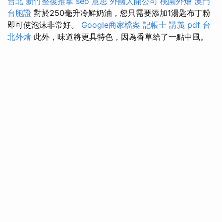
台北
新竹整復推拿
seo 意思
外國人開公司
桃園外燴
澳門
台胞證
對於250毫升冷鮮奶油，您只需要添加1湯匙布丁粉
即可使泡沫非常好。
Google商家檔案
記帳士 講義 pdf
台
北外燴
此外，味道將更具特色，因為香草給了一點中風。