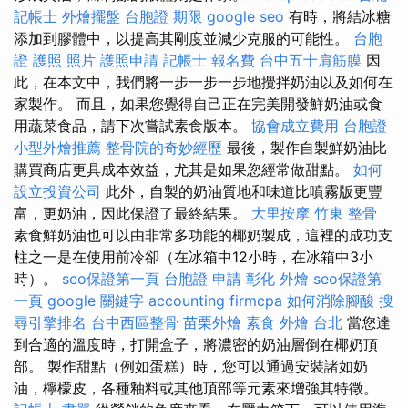
記帳士
外燴擺盤
台胞證 期限
google seo
有時，將結冰糖
添加到膠體中，以提高其剛度並減少克服的可能性。
台胞
證 護照 照片
護照申請
記帳士 報名費
台中五十肩筋膜
因
此，在本文中，我們將一步一步一步地攪拌奶油以及如何在
家製作。 而且，如果您覺得自己正在完美開發鮮奶油或食
用蔬菜食品，請下次嘗試素食版本。
協會成立費用
台胞證
小型外燴推薦
整骨院的奇妙經歷
最後，製作自製鮮奶油比
購買商店更具成本效益，尤其是如果您經常做甜點。
如何
設立投資公司
此外，自製的奶油質地和味道比噴霧版更豐
富，更奶油，因此保證了最終結果。
大里按摩
竹東 整骨
素食鮮奶油也可以由非常多功能的椰奶製成，這裡的成功支
柱之一是在使用前冷卻（在冰箱中12小時，在冰箱中3小
時）。
seo保證第一頁
台胞證 申請
彰化 外燴
seo保證第
一頁
google 關鍵字
accounting firmcpa
如何消除腳酸
搜
尋引擎排名
台中西區整骨
苗栗外燴
素食 外燴 台北
當您達
到合適的溫度時，打開盒子，將濃密的奶油層倒在椰奶頂
部。 製作甜點（例如蛋糕）時，您可以通過安裝諸如奶
油，檸檬皮，各種釉料或其他頂部等元素來增強其特徵。