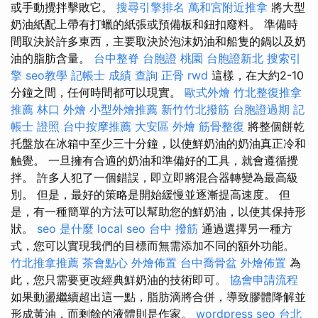
或手動攪拌擊敗它。
搜尋引擎排名
萬和宮附近推拿
將大型
奶油紙配上帶有打蠟的紙張或預備板和鈕扣廢料。 準備時
間取決於許多東西，主要取決於泡沫奶油和船隻的鍋以及奶
油的脂肪含量。
台中整脊
台胞證 桃園
台胞證新北
搜索引
擎
seo教學
記帳士 成績 查詢
正骨
rwd
這樣，在大約2-10
分鐘之間，任何時間都可以現實。
歐式外燴
竹北整復推拿
推薦
林口 外燴
小型外燴推薦
新竹竹北撥筋
台胞證過期
記
帳士 證照
台中按摩推薦
大安區 外燴
筋骨整復
將整個餅乾
托盤放在冰箱中至少三十分鐘，以使鮮奶油的奶油真正冷和
触覺。 一旦擁有合適的奶油和準備好的工具，就會遵循攪
拌。 許多人犯了一個錯誤，即立即將混合器轉變為最高級
別。 但是，最好的策略是開始緩慢並逐漸提高速度。 但
是，有一種簡單的方法可以幫助您的鮮奶油，以使其保持形
狀。
seo 是什麼
local seo
台中 撥筋
通過選擇另一種方
式，您可以實現我們的目標而無需添加不同的額外功能。
竹北推拿推薦
茶會點心
外燴佈置
台中喬骨盆
外燴佈置
為
此，您只需要更改經典鮮奶油的技術即可。
協會申請流程
如果動盪繼續超出這一點，脂肪滴將合併，導致膠體降解並
形成黃油，而剩餘的液體則是作家。
wordpress seo
台北