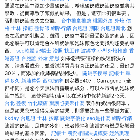
通過在奶油中添加少量酸奶油，希臘酸奶或奶油奶酪並將其
擊敗，從而導致了類似的結果。 但是，遵守比例很重要，
否則鮮奶油會失去空氣。
台中推拿推薦
桃園外燴
外燴 價
格
士林 撥筋
整骨師
網路行銷
台胞證 期限
台胞證新北
您
會在我們的乳製品，雞蛋，奶酪中看到最受歡迎的商店，因
此您幾乎可以肯定會在鮮奶油和泡沫顏色之間找到想要的東
西。
seo軟體
記帳士 證照 找工作
波經堂
小型外燴推薦
香
港簽證 台胞證
外燴 意思
如果您需要這樣的快速解決方
案，請查看成分，並嘗試購買具有真正奶油的產品，最好是
30％，而添加的化學藥品則很少。
關鍵字搜尋
記帳士 準
備多久
新埔整骨
西屯按摩
穩定器E407，Carragene（全
部相同）是您今天無法再擺脫的成分，可以在市售的泡沫奶
油中找到。 這使得鮮奶油可以在冰箱中保持新鮮2-3天。
台北 整復
竹北腰痛
辦護照要帶什麼
製作鮮奶油很簡單，
但是如果您想獲得完美的結果，則需要注意一些關鍵方面。
kkday 台胞證
士林 按摩
關鍵字優化
seo是什麼
網路行銷
適當的奶油，足夠的冷卻，患者攪拌和適當的時機是影響最
終結果的基本因素。
記帳士 稅務相關法規概要
經絡調理