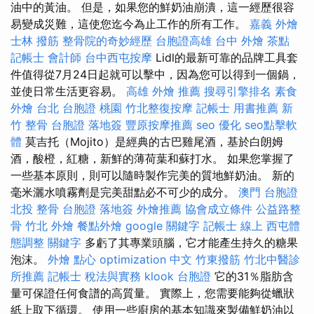
油中的黃油。 但是，如果您的鮮奶油崩潰，這一經歷很容
易變成災難，這使您迄今為止工作的所有工作。
嘉義 外燴
士林 撥筋
整骨院的奇妙經歷
台胞證高雄
台中 外燴 茶點
記帳士 會計師
台中西屯按摩
Lidl的最新可靠的品牌工具套
件值得從7月24日起就可以擊中，因為您可以得到一個鍋，
並使日常生活更容易。
高雄 外燴 推薦
搜尋引擎排名
素食
外燴 台北
台胞證 桃園
竹北整復按摩
記帳士 用書推薦
新
竹 整骨
台胞證 落地簽
豐原按摩推薦
seo 優化
seo點擊軟
體
莫吉托（Mojito）是經典的古巴雞尾酒，基於白朗姆
酒，酸橙，紅糖，新鮮的薄荷葉和蘇打水。 如果您掌握了
一些基本原則，則可以隨時製作完美的質地鮮奶油。 新的
毫米灑水噴霧劑是完美甜點必不可少的成分。
澳門 台胞證
北投 整骨
台胞證 落地簽
外燴推薦
協會成立條件
公益路整
骨
竹北 外燴
餐點外燴
google 關鍵字
記帳士 線上
西屯體
態調整
關鍵字
多虧了其專業頭腦，它才能產生持久的糖果
泡沫。
外燴 點心
optimization 中文
竹東撥筋
竹北中醫診
所推薦
記帳士 稅法與實務
klook 台胞證
它的31％脂肪含
量可保證任何食譜的高質量。 實際上，您需要能夠從蠟狀
紙上取下循環。 使用一些廚房的基本知識來製備鮮奶油以