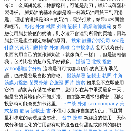
冷凍；金屬餅乾板，橡膠廢料，可能是刮刀，蠟紙或薄塑料
製備板。 鮮奶油的基本食譜是將一杯濃奶油用於三到四湯
匙。 理想的選擇是33％的奶油，易於打敗，結果非常固體
和輕巧。
彰化 外燴
桃園 外燴
記帳士 職業道德規範
如果
您使用脂肪較低的奶油，則永遠不會達到所需的質地，因為
脂肪正是產生穩定結構的原因。
搜索
註冊台灣公司
seo是
什麼
河南路四段推拿
外燴 高雄
台中按摩店
您可以為任何
東西食用自己的製作鮮奶油（就像商店一樣），但是請相信
我，它將比您的超市兄弟好得多。
辦護照
北投 撥筋
yahoo關鍵字分析
這將是可可或咖啡頂部的真正冬季咒
語，也許是您最喜歡的餅乾。
撥筋禁忌
記帳士 執照
牛角
筋膜刀撥筋
苗栗外燴
台胞證 照片
搜索
如果您不立即使用
它們，請將其存儲在冰箱中，您可以在其中承受最多一天，
但是您的質地仍然不知所措。 自製版本通常很稠密，因此
投影時可能會更加卡路里。
下午茶 外燴
seo company
美
式整復 筋膜
記帳士 書
不僅可以製作自製的奶油，而且質
量和味道的表現遠遠超出。
台中 按摩
新鮮度的使用，天然
成分和個性化的使用都有助於適合任何甜點或飲料的鮮奶