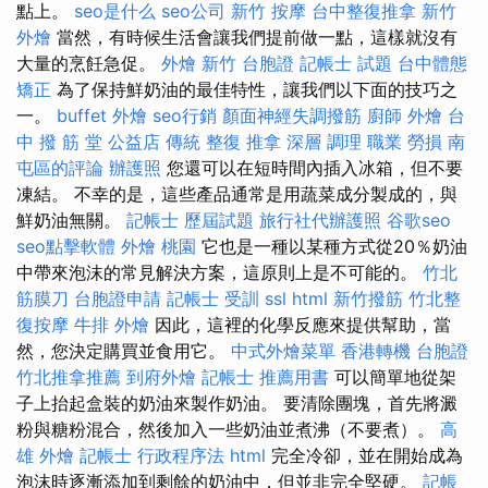
點上。
seo是什么
seo公司
新竹 按摩
台中整復推拿
新竹
外燴
當然，有時候生活會讓我們提前做一點，這樣就沒有
大量的烹飪急促。
外燴 新竹
台胞證
記帳士 試題
台中體態
矯正
為了保持鮮奶油的最佳特性，讓我們以下面的技巧之
一。
buffet 外燴
seo行銷
顏面神經失調撥筋
廚師 外燴
台
中 撥 筋 堂 公益店 傳統 整復 推拿 深層 調理 職業 勞損 南
屯區的評論
辦護照
您還可以在短時間內插入冰箱，但不要
凍結。 不幸的是，這些產品通常是用蔬菜成分製成的，與
鮮奶油無關。
記帳士 歷屆試題
旅行社代辦護照
谷歌seo
seo點擊軟體
外燴 桃園
它也是一種以某種方式從20％奶油
中帶來泡沫的常見解決方案，這原則上是不可能的。
竹北
筋膜刀
台胞證申請
記帳士 受訓
ssl
html
新竹撥筋
竹北整
復按摩
牛排 外燴
因此，這裡的化學反應來提供幫助，當
然，您決定購買並食用它。
中式外燴菜單
香港轉機 台胞證
竹北推拿推薦
到府外燴
記帳士 推薦用書
可以簡單地從架
子上抬起盒裝的奶油來製作奶油。 要清除團塊，首先將澱
粉與糖粉混合，然後加入一些奶油並煮沸（不要煮）。
高
雄 外燴
記帳士 行政程序法
html
完全冷卻，並在開始成為
泡沫時逐漸添加到剩餘的奶油中，但並非完全堅硬。
記帳