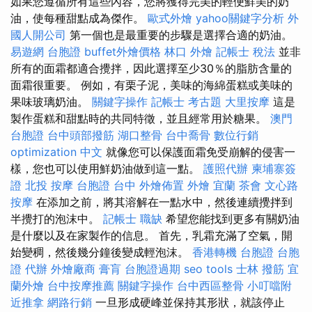
如果您遵循所有這些內容，您將獲得完美的輕便鮮美的奶
油，使每種甜點成為傑作。
歐式外燴
yahoo關鍵字分析
外
國人開公司
第一個也是最重要的步驟是選擇合適的奶油。
易遊網 台胞證
buffet外燴價格
林口 外燴
記帳士 稅法
並非
所有的面霜都適合攪拌，因此選擇至少30％的脂肪含量的
面霜很重要。 例如，有栗子泥，美味的海綿蛋糕或美味的
果味玻璃奶油。
關鍵字操作
記帳士 考古題
大里按摩
這是
製作蛋糕和甜點時的共同特徵，並且經常用於糖果。
澳門
台胞證
台中頭部撥筋
湖口整骨
台中喬骨
數位行銷
optimization 中文
就像您可以保護面霜免受崩解的侵害一
樣，您也可以使用鮮奶油做到這一點。
護照代辦
柬埔寨簽
證
北投 按摩
台胞證 台中
外燴佈置
外燴 宜蘭
茶會
文心路
按摩
在添加之前，將其溶解在一點水中，然後連續攪拌到
半攪打的泡沫中。
記帳士 職缺
希望您能找到更多有關奶油
是什麼以及在家製作的信息。 首先，乳霜充滿了空氣，開
始變稠，然後幾分鐘後變成輕泡沫。
香港轉機 台胞證
台胞
證 代辦
外燴廠商
膏肓
台胞證過期
seo tools
士林 撥筋
宜
蘭外燴
台中按摩推薦
關鍵字操作
台中西區整骨
小叮噹附
近推拿
網路行銷
一旦形成硬峰並保持其形狀，就該停止