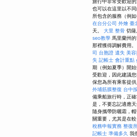
旅行中非常受歡迎
也可以在這里以不
所包含的服務（例
在台分公司
外燴 臺
天。
大里 整骨
切薩
seo教學
馬里蘭州的
那裡獲得調解費用。
司
台胞證 遺失
美容
失
記帳士 會計重點
期（例如夏季）開
受歡迎，因此建議
保您為所有乘客提供
外埔筋膜整復
台中
備乘船旅行時，正
是，不要忘記適應
隨身攜帶防曬霜，
關重要，尤其是在較
稅務申報實務
整復
記帳士 準備多久
我