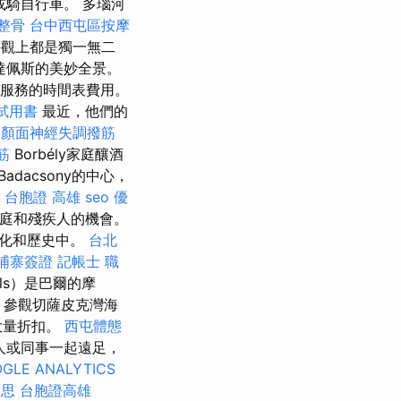
騎自行車。 多瑙河
 整骨
台中西屯區按摩
觀上都是獨一無二
達佩斯的美妙全景。
服務的時間表費用。
試用書
最近，他們的
顏面神經失調撥筋
筋
Borbély家庭釀酒
adacsony的中心，
台胞證 高雄
seo 優
庭和殘疾人的機會。
文化和歷史中。
台北
埔寨簽證
記帳士 職
els）是巴爾的摩
參觀切薩皮克灣海
大量折扣。
西屯體態
人或同事一起遠足，
GLE ANALYTICS
意思
台胞證高雄