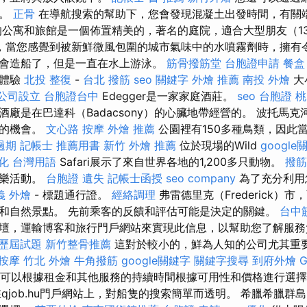
酒。
正骨
在導航搜索的幫助下，您會發現混凝土出發時間，有關
的公寓和旅館是一個佈置精美的，著名的庭院，適合大型朋友（13
，當您感覺到被新鮮微風包圍的城市氣味中的水噴霧劑時，擁有
會造船了，但是一直在水上游泳。
筋骨撥筋堂
台胞證申請
餐盒
湖體驗
北投 整復
-
台北 撥筋
seo 關鍵字
外燴 推薦
南投 外燴
大
公司設立
台胞證台中
Edegger是一家家庭酒莊。
seo
台胞證 
廠是在巴達科（Badacsony）的心臟地帶經營的。 波托馬
佳的機會。
文心路 按摩
外燴 推薦
公園裡有150多種鳥類，因此
過期
記帳士 推薦用書
新竹 外燴 推薦
位於現場的Wild
google
化 台灣用語
Safari展示了來自世界各地的1,200多只動物。
撥筋
娛樂活動。
台胞證 遺失
記帳士函授
seo company
為了充分利用
義 外燴
- 標題通行證。
經絡調理
弗雷德里克（Frederick）
和自然景點。 先前乘客的反饋和評估可能是決定的關鍵。
台中
壇，運輸博客和旅行門戶網站來實現此信息，以幫助您了解服
 歷屆試題
新竹整骨推薦
這對於較小的，鮮為人知的公司尤其重
 按摩
竹北 外燴
牛角撥筋
google關鍵字
關鍵字搜尋
到府外燴
G
可以根據租金和其他服務的持續時間根據可用性和價格進行選
qjob.hu門戶網站上，對船隻的搜索簡單而透明。 希臘希臘群