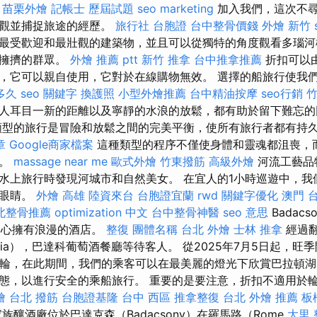
。
苗栗外燴
記帳士 歷屆試題
seo marketing
加入我們，這次不
外觀並捕捉旅途的經歷。
旅行社 台胞證
台中整骨價錢
外燴 新竹
最受歡迎和最壯觀的建築物，並且可以從獨特的角度觀看多瑙河
免擁擠的群眾。
外燴 推薦 ptt
新竹 推拿
台中推拿推薦
折扣可以
，它可以親自使用，它對於在線購物無效。 選擇的船旅行使我
多久
seo 關鍵字
換護照
小型外燴推薦
台中精油按摩
seo行銷
人耳目一新的距離以及寧靜的水浪的放鬆，都有助於留下難忘
型的旅行是冒險和放鬆之間的完美平衡，使所有旅行者都有持
章
Google商家檔案
這種類型的程序不僅使身體和靈魂都沮喪，
化。
massage near me
歐式外燴
竹東撥筋
高級外燴
河流工藝品
水上旅行時發現河城市和自然美女。 在宜人的1小時巡遊中，我
的眼睛。
外燴 高雄
陸資來台
台胞證宜蘭
rwd
關鍵字優化
澳門 
北整骨推薦
optimization 中文
台中整骨神醫
seo 意思
Badac
ny中心擁有浪漫的酒店。
整復
團體名稱
台北 外燴
士林 推拿
經過
lia），巴達科葡萄酒餐廳等待客人。 從2025年7月5日起，旺
遊輪，在此期間，我們的乘客可以在最美麗的燈光下欣賞巴拉頓湖
態，以進行安全的乘船旅行。 重要的是要注意，折扣不適用於
燴
台北 撥筋
台胞證基隆
台中 西區 推拿整復
台北 外燴 推薦
板
釀酒廠位於巴達克森（Badacsony）在羅馬路（Rome
大里 