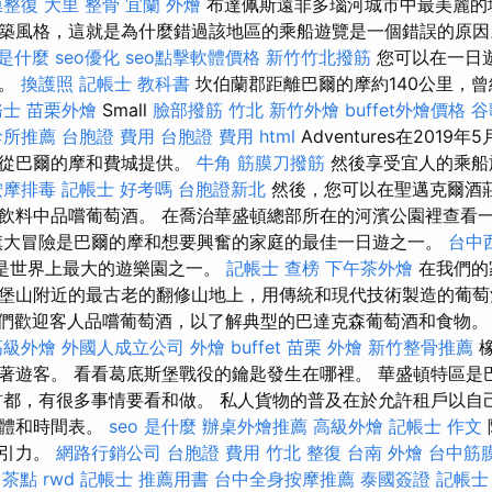
膜整復
大里 整骨
宜蘭 外燴
布達佩斯遠非多瑙河城市中最美麗的
築風格，這就是為什麼錯過該地區的乘船遊覽是一個錯誤的原
 是什麼
seo優化
seo點擊軟體價格
新竹竹北撥筋
您可以在一日
點。
換護照
記帳士 教科書
坎伯蘭郡距離巴爾的摩約140公里，曾經是“
務士
苗栗外燴
Small
臉部撥筋 竹北
新竹外燴
buffet外燴價格
谷
診所推薦
台胞證 費用
台胞證 費用
html
Adventures在2019年
，從巴爾的摩和費城提供。
牛角 筋膜刀撥筋
然後享受宜人的乘船
按摩排毒
記帳士 好考嗎
台胞證新北
然後，您可以在聖邁克爾酒
飲料中品嚐葡萄酒。 在喬治華盛頓總部所在的河濱公園裡查看
大冒險是巴爾的摩和想要興奮的家庭的最佳一日遊之一。
台中
它是世界上最大的遊樂園之一。
記帳士 查榜
下午茶外燴
在我們的
堡山附近的最古老的翻修山地上，用傳統和現代技術製造的葡
們歡迎客人品嚐葡萄酒，以了解典型的巴達克森葡萄酒和食物
高級外燴
外國人成立公司
外燴 buffet
苗栗 外燴
新竹整骨推薦
橡
著遊客。 看看葛底斯堡戰役的鑰匙發生在哪裡。 華盛頓特區是
首都，有很多事情要看和做。 私人貨物的普及在於允許租戶以自
團體和時間表。
seo 是什麼
辦桌外燴推薦
高級外燴
記帳士 作文
吸引力。
網路行銷公司
台胞證 費用
竹北 整復
台南 外燴
台中筋
 茶點
rwd
記帳士 推薦用書
台中全身按摩推薦
泰國簽證
記帳士