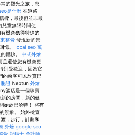
尋常的觀光之旅，您
seo是什麼
在道路
橋樑，最後但並非最
由兒童無限時間使
們有機會獲得特殊的
竹東整骨
發現新的景
的回憶。
local seo
萬
久的體驗。
中式外燴
而且還使您有機會更
特別受歡迎，因為它
們的乘客可以欣賞巴
台胞證
Neptun
外燴
sony酒店是一個珠寶
翻新的房間，新的健
季開始於巴哈特！ 將有
的景象。 始終檢查
輪渡，步行，計劃和
橋 外燴
google seo
整骨
記帳士 會計師