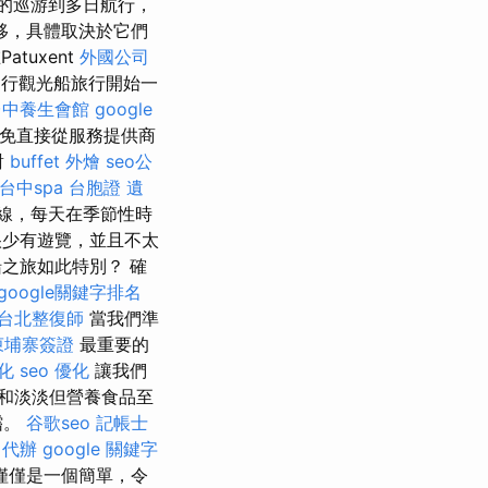
的巡游到多日航行，
移，具體取決於它們
Patuxent
外國公司
上進行觀光船旅行開始一
台中養生會館
google
避免直接從服務提供商
對
buffet 外燴
seo公
台中spa
台胞證 遺
線，每天在季節性時
少有遊覽，並且不太
之旅如此特別？ 確
google關鍵字排名
台北整復師
當我們準
柬埔寨簽證
最重要的
優化
seo 優化
讓我們
和淡淡但營養食品至
嚐。
谷歌seo
記帳士
 代辦
google 關鍵字
僅僅是一個簡單，令