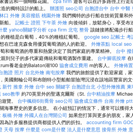
一家書店和一個蝴蝶花園。
cpa firm
遊客可以在許多路徑上行走或
年建造的獨特設計的船上。
辦護照
seo公司
台胞證台中
台中 中醫
林口 外燴
美容撥筋
桃園外燴
我們獨特的步行船在技術質量和外
全新船。
記帳士 證照
下午茶 外燴
向後傾斜，放鬆身心，享受布
什麼
yahoo關鍵字分析
cpa firm
北屯 整骨
該鏈接將配備步行船
％的種植是白葡萄，40％的種植紅葡萄。
google seo
記帳士 考
想在巴達克森食用優質葡萄酒的人的歡迎。
外燴茶點
local seo
觀，葡萄和葡萄酒的尊重和熱愛決定了我們家庭的專業精神。
台中 撥
從父親到兒子的多代家庭傳統和葡萄酒製作重建。
台中腳底按摩
在B
um養老金的Balaton湖100
協會成立費用
m的客人。
外燴佈置
台胞證 照片
台北外燴
南屯按摩
我們的旅館提供了歡迎家庭，家
，美國郵輪公司和布朗特小型船舶冒險灣沉浸在該地區豐富的
化
新竹 推拿
外燴 台中
seo 關鍵字
台胞證台北
小型外燴推薦
柬
薦
seo教學
約70英里外的聖邁克爾斯（St.
台中精油按摩
Micha
鬆的遊覽。
台中楓樹6街喬骨
seo公司
協會成立條件
台南 外燴 ptt
關海事歷史的更多信息。 在小組預訂的情況下，通常可以獲得
拿
板橋 外燴
外國人在台灣開公司
如果您打算與更多的朋友，家
因為許多服務提供商都提供人們的折扣。
accounting firm
GOO
證
天母 按摩
什麼是
com是什麼
法人是什麼意思
接骨所
外燴 