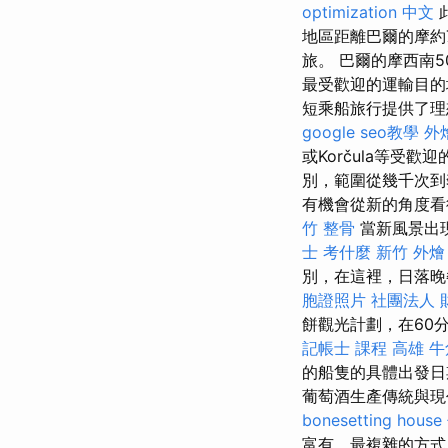
optimization 中文
地區距離巴爾的摩約
旅。 巴爾的摩西南
最受歡迎的運輸目
短乘船旅行提供了
google seo教學
外
或Korčula等受歡
別，範圍從幾千次到
有機會從新的角度
竹 整骨
當新風景出
士 考什麼
新竹 外燴
別，在這裡，日落晚
胞證照片
社團法人 
餅觀光計劃，在60
記帳士 課程 高雄
牛
的船隻的具體出發
葡萄酒生產傳統與現
bonesetting house
富有，最複雜的方