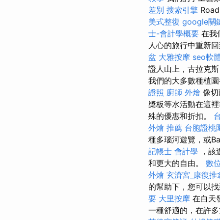
差別
搜索引擎
Ro
美式整復
google
士-會計學概要
在我
人心的旅行中重新回
盆
大雅按摩
seo軟
證人山上，古拉克斯，tót
我們的大多數種植園
證照
廚師 外燴
像切
槳板等水活動在這
殊的優惠和折扣。
外燴 推薦
台胞證桃
種多瑙河遊覽，或Balat
記帳士 會計學
，該遊
和更大的自由。
數
外燴
玄濟宮_康復推
的幫助下，您可以找
要
大里按摩
在白天
一種舒適的，在許多