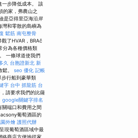
一步降低成本。 該
盛頓的家，弗農山之
冒險是亞得里亞海沿岸
海灣和零散的島嶼為
復
鬆筋
南屯整骨
隻參觀了HVAR，BRAč
常分為各種價格類
。 一條球道使我們
多久
台胞證新北
新
放鬆。
seo 優化
記帳
簡單步行船到豪華類
鍵字
台中 抓龍筋
台
多，請要求我們的比薩
。
google關鍵字排名
有關端口和費用之間
adacsony葡萄酒區的
桃園外燴
護照代辦
呈現葡萄酒區域中最
網絡商店方便地從家