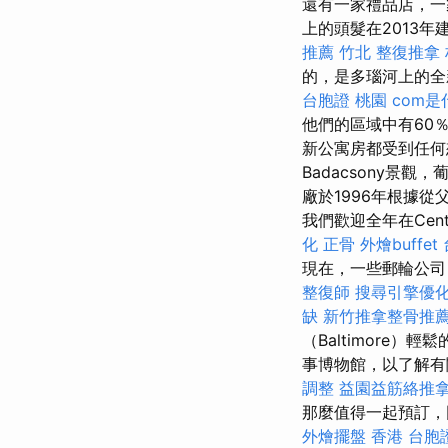
還有一家禮品店，
上的頭髮在2013
推薦
竹北 整復推拿
的，是多瑙河上的
台胞證 桃園
com是
他們的區域中有60
新公寓房都受到任何
Badacsony景
廠於1996年根據
我們歡迎全年在Centr
化
正骨
外燴buffet
現在，一些郵輪公司
整復師
搜尋引擎優
缺
新竹推拿整骨推
（Baltimore）輕
事博物館，以了解有
調整
益園益筋絡推
那麼值得一起預訂，
外燴擺盤
香港 台胞