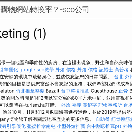
升購物網站轉換率？-seo公司
eting (1)
攜帶一個地區和季節性的廚房，在這裡出現魚，野生和自然美味
引擎優化
google seo教學
外燴 價格
外燴 價格
記帳士 高普考
在安靜的環境中放鬆身心，並儘快忘記您的日常問題。
台北 外
我們的目標是提供您當然不會忘記的服務，我們希望我們將成為
alaton
竹北推拿整復
Bazalt
台中整復推拿
Guesthouse
正骨
B
築的開放時間是1和2間臥室公寓的80平方米中庭，並用電視和
隨時在-turism.hu訂購。
外燴 嘉義
關鍵字
記帳事務所
台
，他於10月，11月和12月返回海灣進行巡遊，並於2019年提供
egany博物館了解有關該地區歷史的更多信息。
自助餐
筋骨撥筋
搜尋引擎優化
整復推拿南屯
小型外燴推薦
台中刮痧推薦ptt
外