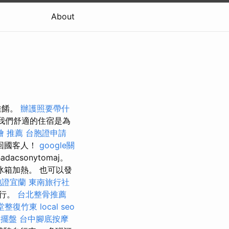
About
佳餚。
辦護照要帶什
我們舒適的住宿是為
燴 推薦
台胞證申請
回國客人！
google關
adacsonytomaj。
冰箱加熱。 也可以發
胞證宜蘭
東南旅行社
航行。
台北整骨推薦
堂整復竹東
local seo
燴擺盤
台中腳底按摩