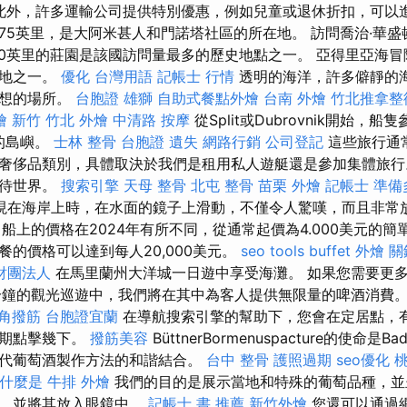
此外，許多運輸公司提供特別優惠，例如兒童或退休折扣，可以進
75英里，是大阿米甚人和門諾塔社區的所在地。 訪問喬治·華
50英里的莊園是該國訪問量最多的歷史地點之一。 亞得里亞海
的地之一。
優化 台灣用語
記帳士 行情
透明的海洋，許多僻靜的
理想的場所。
台胞證 雄獅
自助式餐點外燴
台南 外燴
竹北推拿整
燴 新竹
竹北 外燴
中清路 按摩
從Split或Dubrovnik開始，船
迎的島嶼。
士林 整骨
台胞證 遺失
網路行銷
公司登記
這些旅行通
奢侈品類別，具體取決於我們是租用私人遊艇還是參加集體旅行
看待世界。
搜索引擎
天母 整骨
北屯 整骨
苗栗 外燴
記帳士 準備
現在海岸上時，在水面的鏡子上滑動，不僅令人驚嘆，而且非常
船上的價格在2024年有所不同，從通常起價為4.000美元的
餐的價格可以達到每人20,000美元。
seo tools
buffet 外燴
關
財團法人
在馬里蘭州大洋城一日遊中享受海灘。 如果您需要更
分鐘的觀光巡遊中，我們將在其中為客人提供無限量的啤酒消費
角撥筋
台胞證宜蘭
在導航搜索引擎的幫助下，您會在定居點，
日期點擊幾下。
撥筋美容
BüttnerBormenuspacture的使命是B
代葡萄酒製作方法的和諧結合。
台中 整骨
護照過期
seo優化
什麼是
牛排 外燴
我們的目的是展示當地和特殊的葡萄品種，並
式，並將其放入眼鏡中。
記帳士 書 推薦
新竹外燴
您還可以通過