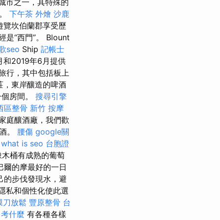
城市之一，其特殊的
因。
下午茶 外燴
沙鹿
遊覽坎伯蘭郡享受歷
西門”。 Blount
歌seo
Ship
記帳士
5月和2019年6月提供
旅行，其中包括板上
莊，東岸釀造的啤酒
一個房間。
搜尋引擎
西區整骨
新竹 按摩
家庭釀酒廠，我們歡
萄酒。
腰傷
google關
。
what is seo
台胞證
木桶有成熟的葡萄
巴爾的摩最好的一日
己的步伐發現水，避
隱私和個性化使此選
膜刀放鬆
豐原整骨
台
 考什麼
有各種各樣