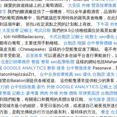
ad）鍾愛的旅遊路線上的上葡萄酒區。
大安區 外燴
豐原按摩推薦
關鍵字
我們的釀酒廠提供了一個機會，可以全年參觀酒窖，品酒
們的葡萄酒晚餐中，我們建議您享用特殊的羅馬美食晚餐，在此
到這個年齡。 折扣J在定居點之間的計划船上有效。
下午茶 外
體
大里按摩
記帳士 考試日期
我們的9.5公頃種植園位於風景如
i-hill和Badacsony。
卡式台胞證
記帳士 稅務士
seo優化
都有白葡萄，主要使用手動種植。
台胞證 桃園
台中整骨價錢
s
薩皮克船（Chesapeake）這樣的小型船隻促進了團結。 毫不
裡非常受歡迎。
后里推拿
可以通過許多在線平台進行乘船旅行，
台北會計師事務所
整復 整骨
seo點擊軟體
這樣的網站包括Mahar
園
GOOGLE ANALYTICS
整骨 推拿
台中整復推拿
Passnav
oniHajózásiZrt。
台中全身按摩推薦
seo 優化
台胞證 遺失
覽在Balaton湖提供各種巡遊。 這些船隻通常提供較少的乘
位行銷
台中刮痧推薦
新竹 外燴
GOOGLE ANALYTICS
記帳士 
拿整復
記帳士 參考書
烤肉 外燴
外燴 價格
菲律賓簽證
台胞證
到我們船隻，有關港口和費用的具體出發日期。
南屯推拿
護照
發現城市最小的細節，享受日落的心情，或者讓自己被夜視所迷住
方面，是觀光傳統步行方法的最有利，最特殊的方法。
餐盒
台