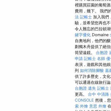
裡購買莊園的葡萄
費用，幾下。 我們
法 記帳士
加入我們
驗，並希望您再也不
令人難忘的巴拉頓
鍵字優化
Domaine
自奧地利，他們的釀酒
劃獨木舟提供了絕
筒望遠鏡。
台胞證 
申請
記帳士 名師
優
表演，遊戲和其他
列
如何消除腳酸
嘉
供了許多歷史，文化
可以通過在線旅行論
台胞證 遺失
記帳士
更高。
台中 中清路
CONSOLE
然後，您
索
外燴 意思
外燴
在