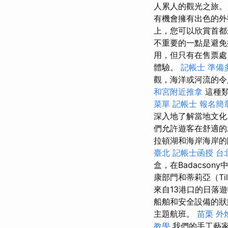
人累人的觀光之旅
有機會擁有出色的
上，您可以欣賞首都
不重要的一點是避
用，但只有在售票處
體驗。
記帳士 準備
觀，海洋或河流的令
和宮附近推拿
這種類
菜單
記帳士 報名簡
深入地了解當地文
們允許遊客在舒適的
拉頓湖和海岸海岸
臺北
記帳士函授
台
盒，在Badacso
康部門和蒂莉亞（Ti
來自13港口的日落
船舶和安全設備的狀
主題航班。
苗栗 外
教學
我們的手工藝家族