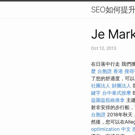
SEO如何提
Je Mark
Oct 12, 2013
在日落中行走 我們
麼
台胞證 香港
搜尋
了您的舒適度，可以
社團法人 財團法人
鍵字
台中泰式按摩
B
益園益筋絡推拿
主建
射非安排的步行船，可以
台胞證
2018年秋天
然後，您可以在All
optimization 中文