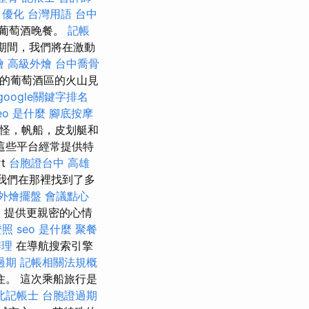
優化 台灣用語
台中
和葡萄酒晚餐。
記帳
期間，我們將在激動
燴
高級外燴
台中喬骨
畫的葡萄酒區的火山見
google關鍵字排名
eo 是什麼
腳底按摩
奇怪，帆船，皮划艇和
這些平台經常提供特
t
台胞證台中
高雄
e，我們在那裡找到了多
外燴擺盤
會議點心
客，提供更親密的心情
證照
seo 是什麼
聚餐
辦理
在導航搜索引擎
過期
記帳相關法規概
。 這次乘船旅行是
北記帳士
台胞證過期