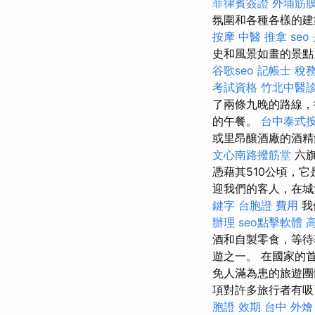
菲律賓簽證
外埔筋
氛圍和各種各樣的建
按摩
中醫 推拿
seo
史和風景如畫的景
谷歌seo
記帳士 稅
考試資格
竹北中醫
了兩條九晚的路線
的午餐。
台中泰式
或里昂釀酒廠的酒精
文心南路撥筋堂
六旗
憑藉其510公頃，
迎我們的客人，在城
鍵字
台胞證 費用
我
辦理
seo點擊軟體
酒和自製零食，等待
遊之一。 在國家的
免人滿為患的旅遊
項對許多旅行者有
胞證 效期
台中 外燴