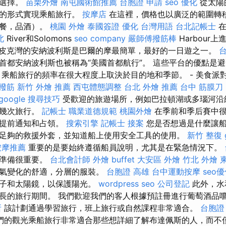
的選擇。
苗栗外燴
南屯國術館推薦
台胞證 申請
seo 優化
從太陽
同的形式實現乘船旅行。
按摩店
在這裡，價格也以廣泛的範圍轉
如餐，品酒）。
桃園 外燴
泰國簽證
優化 台灣用語
台北記帳士
在
北
River和Solomons
seo company
嚴師傅撥筋棒
Harbour
皮克灣的安納波利斯是巴爾的摩最簡單，最好的一日遊之一。
首都安納波利斯也被稱為“美國首都航行”。 這些平台的優點是
 乘船旅行的頻率在很大程度上取決於目的地和季節。 - 美食派
撥筋
新竹 外燴 推薦
西屯體態調整
台北 外燴 推薦
台中 筋膜刀
google 搜尋技巧
受歡迎的旅遊場所，例如巴拉頓湖或多瑙河沿
始幾次旅行。
記帳士 職業道德規範
桃園外燴
在季前和季后賽中很
您提前通知和占領。
搜索引擎
記帳士 接案
您是否想過是什麼讓船
足夠的救援外套，並知道船上使用安全工具的使用。
新竹 整復
按摩推薦
重要的是要始終遵循船員說明，尤其是在緊急情況下。
確準備很重要。
台北會計師
外燴 buffet
大安區 外燴
竹北 外燴
天氣變化的舒適，分層的服裝。
台胞證 高雄
台中運動按摩
seo
帽子和太陽鏡，以保護陽光。
wordpress seo
公司登記
此外，水
長的旅行期間。 我們歡迎我們的客人根據預註冊進行葡萄酒品
所
該計劃通過學習旅行，班上旅行或自然課程非常適合。
台胞證
們的觀光乘船旅行非常適合那些想詳細了解布達佩斯的人，而不