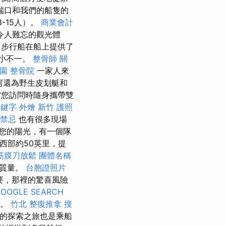
端口和我們的船隻的
-15人）。
商業會計
令人難忘的觀光體
步行船在船上提供了
小不一。
整骨師
關
桃園
整骨院
一家人來
克河還為野生皮划艇和
當您訪問時隨身攜帶雙
關鍵字
外燴 新竹
護照
禁忌
也有很多現場
您的陽光，有一個隊
市，西部約50英里，提
筋膜刀放鬆
團體名稱
務質量。
台胞證照片
要，那裡的驚喜風險
OOGLE SEARCH
擇。
竹北 整復推拿
搜
島的探索之旅也是乘船